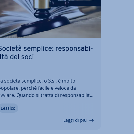
Società semplice: re­spon­sa­bi­
li­tà dei soci
a società semplice, o S.s., è molto
popolare, perché facile e veloce da
vviare. Quando si tratta di re­spon­sa­bi­li­tà,
tuttavia, possono esserci brutte sorprese
Lessico
se la gestione sfugge di mano. In questa
orma so­cie­ta­ria tutti i soci sono infatti
Leggi di più
gual­men­te re­spon­sa­bi­li, senza…