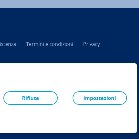
­sten­za
Termini e con­di­zio­ni
Privacy
Rifiuta
impostazioni
RSS
LinkedIn
tiktok
Instagram
Facebook
YouTube