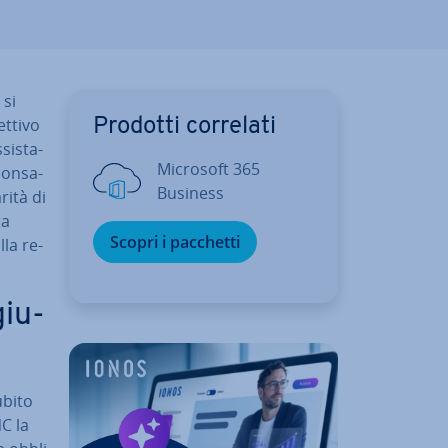
 si
­ti­vo
Prodotti correlati
si­sta­
Microsoft 365
on­sa­
Business
ri­tà di
ra
Scopri i pacchetti
lla re­
giu­
subito
NC la