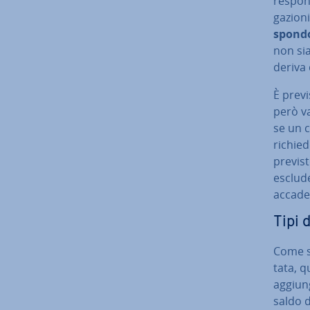
re­spon­
ga­zio­n
spon­do
non sia
deriva 
È prev
però va
se un c
ri­chie­
previst
escluder
accade 
Tipi d
Come scr
ta­ta, q
aggiun
saldo de