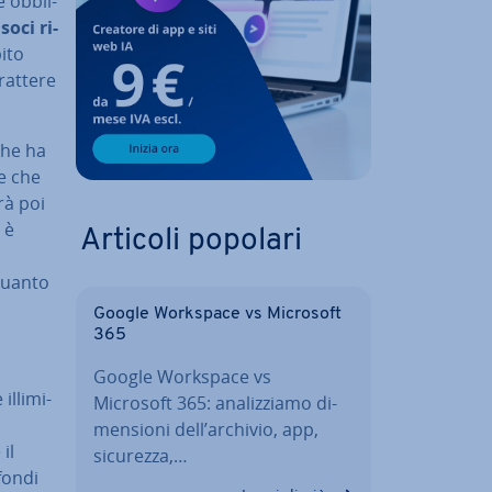
 ob­bli­
 soci ri­
bito
rattere
che ha
re che
rà poi
ì è
Articoli popolari
 quanto
Google Workspace vs Microsoft
365
Google Workspace vs
l­li­mi­
Microsoft 365: ana­liz­zia­mo di­
men­sio­ni dell’archivio, app,
il
sicurezza,…
 fondi