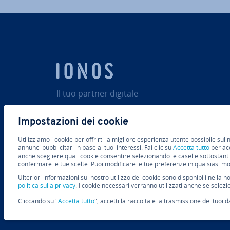
Il tuo partner digitale
Impostazioni dei cookie
Utilizziamo i cookie per offrirti la migliore esperienza utente possibile sul
annunci pubblicitari in base ai tuoi interessi. Fai clic su
Accetta tutto
per acc
anche scegliere quali cookie consentire selezionando le caselle sottostanti
confermare le tue scelte. Puoi modificare le tue preferenze in qualsiasi 
© 2026
IONOS SE
Ulteriori informazioni sul nostro utilizzo dei cookie sono disponibili nella n
politica sulla privacy
. I cookie necessari verranno utilizzati anche se selezi
Cliccando su "
Accetta tutto
", accetti la raccolta e la trasmissione dei tuoi da