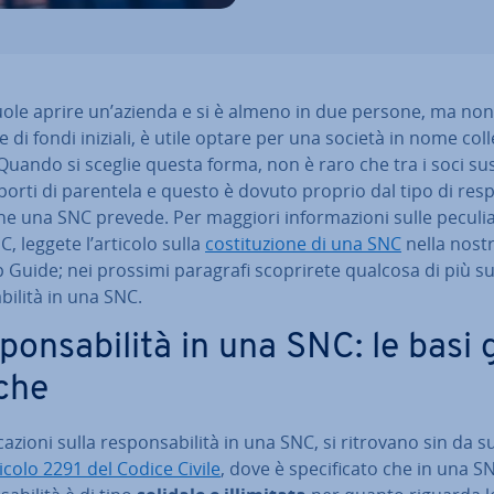
uole aprire un’azienda e si è almeno in due persone, ma non
 di fondi iniziali, è utile optare per una società in nome col­let
 Quando si sceglie questa forma, non è raro che tra i soci sus­
orti di parentela e questo è dovuto proprio dal tipo di re­sp
 che una SNC prevede. Per maggiori in­for­ma­zio­ni sulle pe­cu­lia­
, leggete l’articolo sulla
co­sti­tu­zio­ne di una SNC
nella nost
 Guide; nei prossimi paragrafi sco­pri­re­te qualcosa di più su
bi­li­tà in una SNC.
pon­sa­bi­li­tà in una SNC: le basi 
i­che
­ca­zio­ni sulla re­spon­sa­bi­li­tà in una SNC, si ritrovano sin da 
icolo 2291 del Codice Civile
, dove è spe­ci­fi­ca­to che in una S