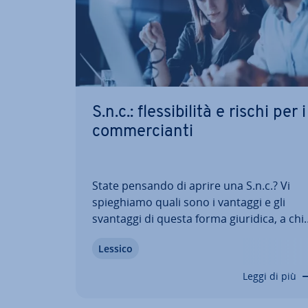
S.n.c.: fles­si­bi­li­tà e rischi per i
com­mer­cian­ti
State pensando di aprire una S.n.c.? Vi
spie­ghia­mo quali sono i vantaggi e gli
svantaggi di questa forma giuridica, a chi
potrebbe essere adatto questo tipo di
Lessico
società, che cosa significa che i soci hann
re­spon­sa­bi­li­tà sus­si­dia­ria il­li­mi­ta­ta e co
Leggi di più
elaborare l’atto co­sti­tu­ti­vo.…