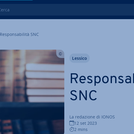
ca
Re­spon­sa­bi­li­tà SNC
Lessico
Re­spon­sa­b
SNC
La redazione di IONOS
12 set 2023
2 mins