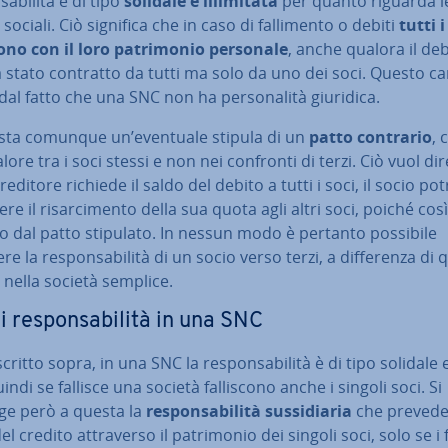
sa­bi­li­tà è di tipo
solidale e il­li­mi­ta­ta
per quanto riguarda le
i sociali. Ciò significa che in caso di fal­li­men­to o debiti
tutti i
­no con il loro pa­tri­mo­nio personale
, anche qualora il de
 stato contratto da tutti ma solo da uno dei soci. Questo ca
dal fatto che una SNC non ha per­so­na­li­tà giuridica.
ista comunque un’eventuale stipula di un
patto contrario
, 
lore tra i soci stessi e non nei confronti di terzi. Ciò vuol di
reditore richiede il saldo del debito a tutti i soci, il socio pot
de­re il ri­sar­ci­men­to della sua quota agli altri soci, poiché cos
o dal patto stipulato. In nessun modo è pertanto possibile
e la re­spon­sa­bi­li­tà di un socio verso terzi, a dif­fe­ren­za di
nella società semplice.
i re­spon­sa­bi­li­tà in una SNC
itto sopra, in una SNC la re­spon­sa­bi­li­tà è di tipo solidale e i
uindi se fallisce una società fal­li­sco­no anche i singoli soci. Si
ge però a questa la
re­spon­sa­bi­li­tà sus­si­dia­ria
che prevede 
l credito at­tra­ver­so il pa­tri­mo­nio dei singoli soci, solo se i