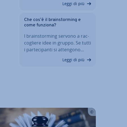
Leggi di più
Che cos’è il brain­stor­ming e
come funziona?
I brain­stor­ming servono a rac­
co­glie­re idee in gruppo. Se tutti
i par­te­ci­pan­ti si attengono…
Leggi di più