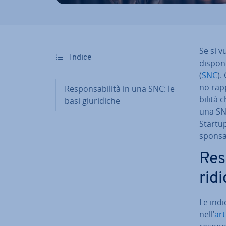
Se si v
Indice
dispone
(
SNC
).
no rapp
Re­spon­sa­bi­li­tà in una SNC: le
bi­li­tà
basi giu­ri­di­che
una SNC
Startup
spon­sa­
Re­s
ri­d
Le in­di
nell’
art