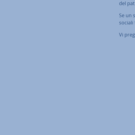
del pa­
Se un s
sociali 
Vi pre
Vai al m