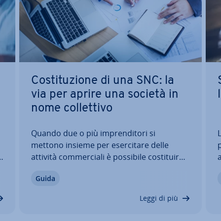
Co­sti­tu­zio­ne di una SNC: la
via per aprire una società in
nome col­let­ti­vo
Quando due o più im­pren­di­to­ri si
L
mettono insieme per eser­ci­ta­re delle
attività com­mer­cia­li è possibile co­sti­tui­re
a
una società in nome col­let­ti­vo (SNC), un
Guida
o
tipo di società di persone che ga­ran­ti­sce a
me
tutti i soci gli stessi diritti e doveri. Un
f
Leggi di più
rischio da con­si­de­ra­re prima di…
u