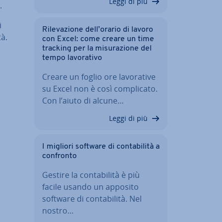
Leggi di più
.
i
Ri­le­va­zio­ne dell’orario di lavoro
tà.
con Excel: come creare un time
tracking per la mi­su­ra­zio­ne del
tempo la­vo­ra­ti­vo
Creare un foglio ore la­vo­ra­ti­ve
su Excel non è così com­pli­ca­to.
Con l’aiuto di alcune…
Leggi di più
I migliori software di con­ta­bi­li­tà a
confronto
Gestire la con­ta­bi­li­tà è più
facile usando un apposito
software di con­ta­bi­li­tà. Nel
nostro…