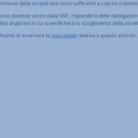
tri­mo­nio della società non sono suf­fi­cien­ti a coprire il debito
ocio dovesse uscire dalla SNC, ri­spon­de­rà delle ob­bli­ga­zio­n
fino al giorno in cui si ve­ri­fi­che­rà lo scio­gli­men­to della socie
ghiamo di osservare la
nota legale
relativa a questo articolo.
enu prin­ci­pa­le