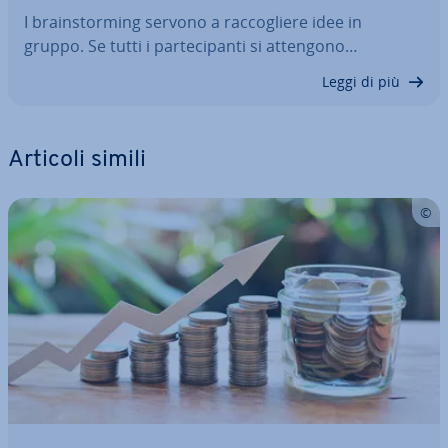
I brain­stor­ming servono a rac­co­glie­re idee in
gruppo. Se tutti i par­te­ci­pan­ti si attengono…
Leggi di più
Articoli simili