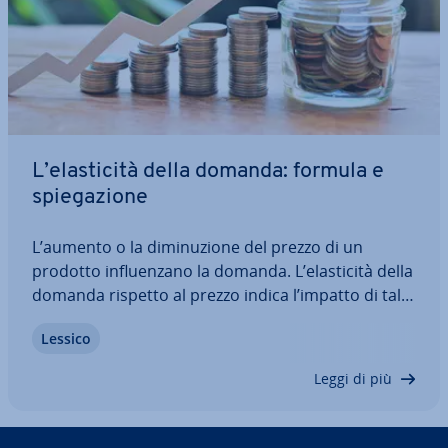
L’ela­sti­ci­tà della domanda: formula e
spie­ga­zio­ne
L’aumento o la di­mi­nu­zio­ne del prezzo di un
prodotto in­fluen­za­no la domanda. L’ela­sti­ci­tà della
domanda rispetto al prezzo indica l’impatto di tali
va­ria­zio­ni, mostrando se la domanda di un
Lessico
prodotto o servizio reagisce in modo elastico (cioè
variabile) o ane­la­sti­co (cioè rigido)…
Leggi di più