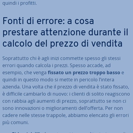
quindi i profitti.
Fonti di errore: a cosa
prestare at­ten­zio­ne durante il
calcolo del prezzo di vendita
So­prat­tut­to chi è agli inizi commette spesso gli stessi
errori quando calcola i prezzi. Spesso accade, ad
esempio, che venga
fissato un prezzo troppo basso
e
quindi in questo modo si mette in pericolo l’intera
azienda. Una volta che il prezzo di vendita è stato fissato,
è difficile cambiarlo di nuovo: i clienti di solito rea­gi­sco­no
con rabbia agli aumenti di prezzo, so­prat­tut­to se non ci
sono in­no­va­zio­ni o mi­glio­ra­men­ti dell’offerta. Per non
cadere nelle stesse trappole, abbiamo elencato gli errori
più comuni.