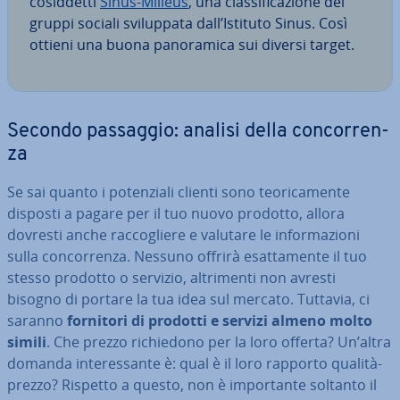
co­sid­det­ti
Sinus-Milieus
, una clas­si­fi­ca­zio­ne dei
gruppi sociali svi­lup­pa­ta dall’Istituto Sinus. Così
ottieni una buona pa­no­ra­mi­ca sui diversi target.
Secondo passaggio: analisi della con­cor­ren­
za
Se sai quanto i po­ten­zia­li clienti sono teo­ri­ca­men­te
disposti a pagare per il tuo nuovo prodotto, allora
dovresti anche rac­co­glie­re e valutare le in­for­ma­zio­ni
sulla con­cor­ren­za. Nessuno offrirà esat­ta­men­te il tuo
stesso prodotto o servizio, al­tri­men­ti non avresti
bisogno di portare la tua idea sul mercato. Tuttavia, ci
saranno
fornitori di prodotti e servizi almeno molto
simili
. Che prezzo ri­chie­do­no per la loro offerta? Un’altra
domanda in­te­res­san­te è: qual è il loro rapporto qualità-
prezzo? Rispetto a questo, non è im­por­tan­te soltanto il