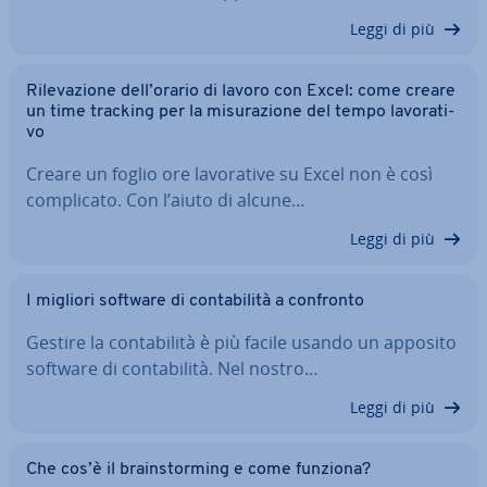
Leggi di più
Ri­le­va­zio­ne dell’orario di lavoro con Excel: come creare
un time tracking per la mi­su­ra­zio­ne del tempo la­vo­ra­ti­
vo
Creare un foglio ore la­vo­ra­ti­ve su Excel non è così
com­pli­ca­to. Con l’aiuto di alcune…
Leggi di più
I migliori software di con­ta­bi­li­tà a confronto
Gestire la con­ta­bi­li­tà è più facile usando un apposito
software di con­ta­bi­li­tà. Nel nostro…
Leggi di più
Che cos’è il brain­stor­ming e come funziona?