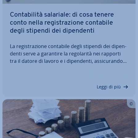
Con­ta­bi­li­tà salariale: di cosa tenere
conto nella re­gi­stra­zio­ne contabile
degli stipendi dei di­pen­den­ti
La re­gi­stra­zio­ne contabile degli stipendi dei di­pen­
den­ti serve a garantire la re­go­la­ri­tà nei rapporti
tra il datore di lavoro e i di­pen­den­ti, as­si­cu­ran­do­si
che i salari vengano versati per tempo, che i con­
tri­bu­ti siano pagati ma non solo. La con­ta­bi­li­tà
salariale è quindi di…
Leggi di più