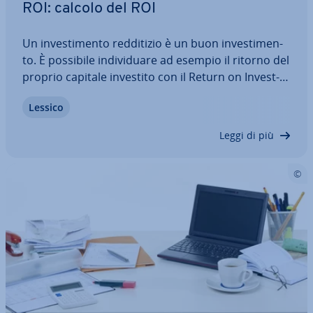
ROI: calcolo del ROI
Un in­ve­sti­men­to red­di­ti­zio è un buon in­ve­sti­men­
to. È possibile in­di­vi­dua­re ad esempio il ritorno del
proprio capitale investito con il Return on In­vest­
ment (in breve ROI), uno degli indici chiave in
Lessico
economia aziendale. Ti spie­ghe­re­mo perché è im­
por­tan­te il ROI, come questo indice…
Leggi di più