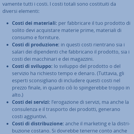
va­men­te tutti i costi. I costi totali sono co­sti­tui­ti da
diversi elementi:
Costi dei materiali:
per fab­bri­ca­re il tuo prodotto di
solito devi ac­qui­sta­re materie prime, materiali di
consumo e forniture.
Costi di pro­du­zio­ne:
in questi costi rientrano sia i
salari dei di­pen­den­ti che fab­bri­ca­no il prodotto, sia i
costi dei mac­chi­na­ri e dei magazzini.
Costi di sviluppo:
lo sviluppo del prodotto o del
servizio ha richiesto tempo e denaro. (Tuttavia, gli
esperti scon­si­glia­no di includere questi costi nel
prezzo finale, in quanto ciò lo spin­ge­reb­be troppo in
alto.)
Costi dei servizi:
l’ero­ga­zio­ne di servizi, ma anche la
con­su­len­za e il trasporto dei prodotti, generano
costi ag­giun­ti­vi.
Costi di di­stri­bu­zio­ne:
anche il marketing e la di­stri­
bu­zio­ne costano. Si dovrebbe tenerne conto anche