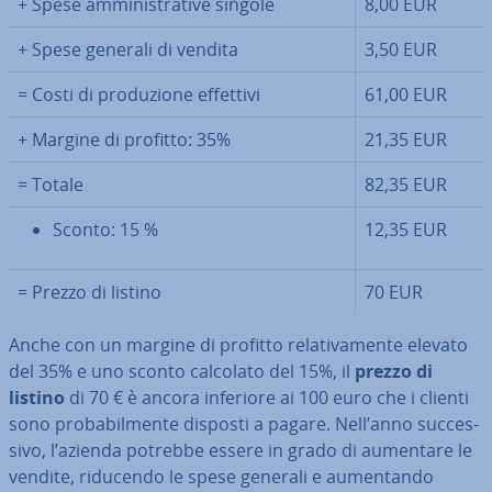
+ Spese am­mi­ni­stra­ti­ve singole
8,00 EUR
+ Spese generali di vendita
3,50 EUR
= Costi di pro­du­zio­ne effettivi
61,00 EUR
+ Margine di profitto: 35%
21,35 EUR
= Totale
82,35 EUR
Sconto: 15 %
12,35 EUR
= Prezzo di listino
70 EUR
Anche con un margine di profitto re­la­ti­va­men­te elevato
del 35% e uno sconto calcolato del 15%, il
prezzo di
listino
di 70 € è ancora inferiore ai 100 euro che i clienti
sono pro­ba­bil­men­te disposti a pagare. Nell’anno suc­ces­
si­vo, l’azienda potrebbe essere in grado di aumentare le
vendite, riducendo le spese generali e au­men­tan­do