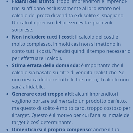
Fidarsi dell’istinto
: troppi im­pren­di­to­ri e im­pren­di­
tri­ci si affidano esclu­si­va­men­te al loro istinto nel
calcolo dei prezzi di vendita e di solito si sbagliano.
Un calcolo preciso del prezzo evita spia­ce­vo­li
sorprese.
Non includere tutti i costi
: il calcolo dei costi è
molto complesso. In molti casi non si mettono in
conto tutti i costi. Prenditi quindi il tempo ne­ces­sa­rio
per ef­fet­tua­re i calcoli.
Stima errata della domanda
: è im­por­tan­te che il
calcolo sia basato su cifre di vendita rea­li­sti­che. Se
non riesci a dedurre tutte le tue merci, il calcolo non
sarà af­fi­da­bi­le.
Generare costi troppo alti
: alcuni im­pren­di­to­ri
vogliono portare sul mercato un prodotto perfetto,
ma questo di solito è molto caro, troppo costoso per
il target. Questo è il motivo per cui l’analisi iniziale del
target è così de­ter­mi­nan­te.
Di­men­ti­car­si il proprio compenso
: anche il tuo