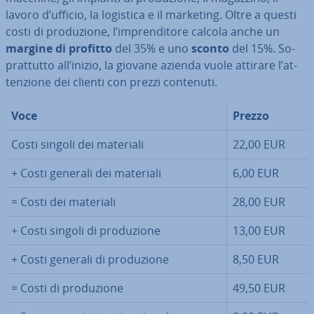
lavoro d’ufficio, la logistica e il marketing. Oltre a questi
costi di pro­du­zio­ne, l’im­pren­di­to­re calcola anche un
margine di profitto
del 35% e uno
sconto
del 15%. So­
prat­tut­to all’inizio, la giovane azienda vuole attirare l’at­
ten­zio­ne dei clienti con prezzi contenuti.
Voce
Prezzo
Costi singoli dei materiali
22,00 EUR
+ Costi generali dei materiali
6,00 EUR
= Costi dei materiali
28,00 EUR
+ Costi singoli di pro­du­zio­ne
13,00 EUR
+ Costi generali di pro­du­zio­ne
8,50 EUR
= Costi di pro­du­zio­ne
49,50 EUR