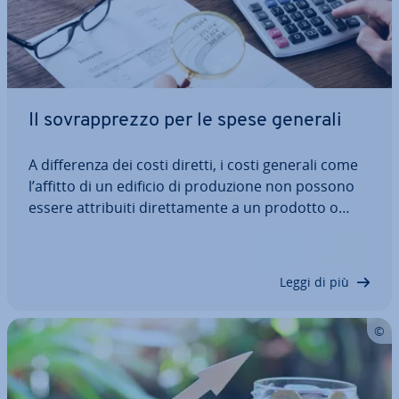
Il so­vrap­prez­zo per le spese generali
A dif­fe­ren­za dei costi diretti, i costi generali come
l’affitto di un edificio di pro­du­zio­ne non possono
essere at­tri­bui­ti di­ret­ta­men­te a un prodotto o
servizio. Grazie al calcolo del so­vrap­prez­zo per le
spese generali è possibile de­ter­mi­na­re in per­cen­
tua­le il valore delle spese…
Leggi di più