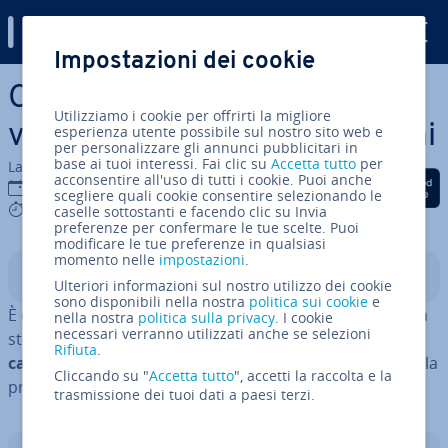
Digital Guide
Impostazioni dei cookie
Vai al contenuto prin­ci­pa­le
Come calcolare il prezzo di
Utilizziamo i cookie per offrirti la migliore
vendita? Tutte le in­for­ma­zio­ni
esperienza utente possibile sul nostro sito web e
per personalizzare gli annunci pubblicitari in
base ai tuoi interessi. Fai clic su
Accetta tutto
per
La redazione di IONOS
acconsentire all'uso di tutti i cookie. Puoi anche
Condividi via Facebook
Condividi via Twitter
Condividi via Li
30 apr 2025
scegliere quali cookie consentire selezionando le
9 mins
caselle sottostanti e facendo clic su Invia
preferenze per confermare le tue scelte. Puoi
modificare le tue preferenze in qualsiasi
momento nelle
impostazioni
.
Indice
Ulteriori informazioni sul nostro utilizzo dei cookie
sono disponibili nella nostra
politica sui cookie
e
È opportuno calcolare il prezzo di vendita già durante la
nella nostra
politica sulla privacy
. I cookie
necessari verranno utilizzati anche se selezioni
stesura del
business plan
. Alla base ci deve essere un
Rifiuta
.
calcolo pulito
in cui si determina il prezzo perfetto per la
Cliccando su "
Accetta tutto
", accetti la raccolta e la
propria offerta in base a de­ter­mi­na­ti fattori.
trasmissione dei tuoi dati a paesi terzi.