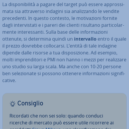
La di­spo­ni­bi­li­tà a pagare del target può essere ap­pros­si­
ma­ta sia at­tra­ver­so indagini sia ana­liz­zan­do le vendite
pre­ce­den­ti. In questo contesto, le mo­ti­va­zio­ni fornite
dagli in­ter­vi­sta­ti e i pareri dei clienti risultano par­ti­co­lar­
men­te in­te­res­san­ti. Sulla base delle in­for­ma­zio­ni
ottenute, si determina quindi un
in­ter­val­lo
entro il quale
il prezzo dovrebbe col­lo­car­si. L’entità di tale indagine
dipende dalle risorse a tua di­spo­si­zio­ne. Ad esempio,
molti im­pren­di­to­ri e PMI non hanno i mezzi per rea­liz­za­re
uno studio su larga scala. Ma anche con 10-20 persone
ben se­le­zio­na­te si possono ottenere in­for­ma­zio­ni si­gni­fi­
ca­ti­ve.
Consiglio
Ricordati che non sei solo: quando conduci
ricerche di mercato può essere utile ricorrere ai