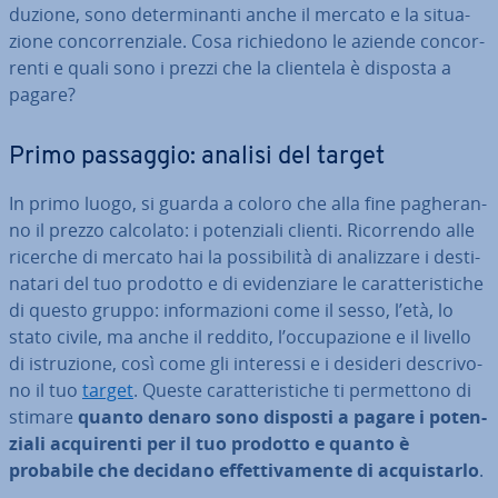
du­zio­ne, sono de­ter­mi­nan­ti anche il mercato e la si­tua­
zio­ne con­cor­ren­zia­le. Cosa ri­chie­do­no le aziende con­cor­
ren­ti e quali sono i prezzi che la clientela è disposta a
pagare?
Primo passaggio: analisi del target
In primo luogo, si guarda a coloro che alla fine pa­ghe­ran­
no il prezzo calcolato: i po­ten­zia­li clienti. Ri­cor­ren­do alle
ricerche di mercato hai la pos­si­bi­li­tà di ana­liz­za­re i de­sti­
na­ta­ri del tuo prodotto e di evi­den­zia­re le ca­rat­te­ri­sti­che
di questo gruppo: in­for­ma­zio­ni come il sesso, l’età, lo
stato civile, ma anche il reddito, l’oc­cu­pa­zio­ne e il livello
di istru­zio­ne, così come gli interessi e i desideri de­scri­vo­
no il tuo
target
. Queste ca­rat­te­ri­sti­che ti per­met­to­no di
stimare
quanto denaro sono disposti a pagare i po­ten­
zia­li ac­qui­ren­ti per il tuo prodotto e quanto è
probabile che decidano ef­fet­ti­va­men­te di ac­qui­star­lo
.