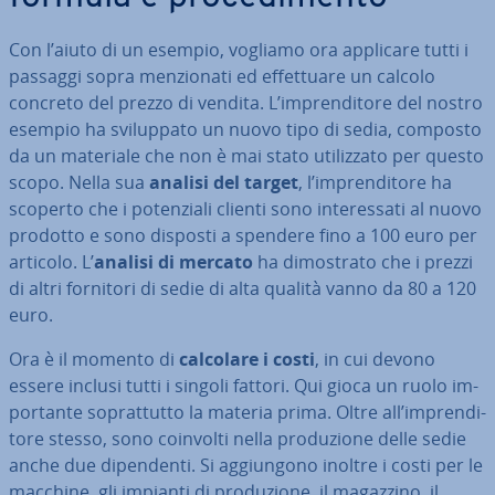
Con l’aiuto di un esempio, vogliamo ora applicare tutti i
passaggi sopra men­zio­na­ti ed ef­fet­tua­re un calcolo
concreto del prezzo di vendita. L’im­pren­di­to­re del nostro
esempio ha svi­lup­pa­to un nuovo tipo di sedia, composto
da un materiale che non è mai stato uti­liz­za­to per questo
scopo. Nella sua
analisi del target
, l’im­pren­di­to­re ha
scoperto che i po­ten­zia­li clienti sono in­te­res­sa­ti al nuovo
prodotto e sono disposti a spendere fino a 100 euro per
articolo. L’
analisi di mercato
ha di­mo­stra­to che i prezzi
di altri fornitori di sedie di alta qualità vanno da 80 a 120
euro.
Ora è il momento di
calcolare i costi
, in cui devono
essere inclusi tutti i singoli fattori. Qui gioca un ruolo im­
por­tan­te so­prat­tut­to la materia prima. Oltre all’im­pren­di­
to­re stesso, sono coinvolti nella pro­du­zio­ne delle sedie
anche due di­pen­den­ti. Si ag­giun­go­no inoltre i costi per le
macchine, gli impianti di pro­du­zio­ne, il magazzino, il