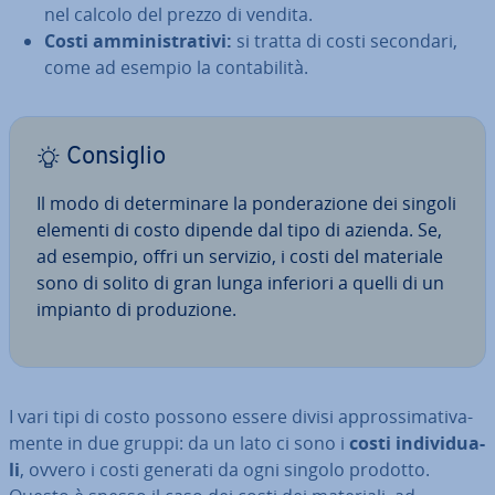
nel calcolo del prezzo di vendita.
Costi am­mi­ni­stra­ti­vi:
si tratta di costi secondari,
come ad esempio la con­ta­bi­li­tà.
Consiglio
Il modo di de­ter­mi­na­re la pon­de­ra­zio­ne dei singoli
elementi di costo dipende dal tipo di azienda. Se,
ad esempio, offri un servizio, i costi del materiale
sono di solito di gran lunga inferiori a quelli di un
impianto di pro­du­zio­ne.
I vari tipi di costo possono essere divisi ap­pros­si­ma­ti­va­
men­te in due gruppi: da un lato ci sono i
costi in­di­vi­dua­
li
, ovvero i costi generati da ogni singolo prodotto.