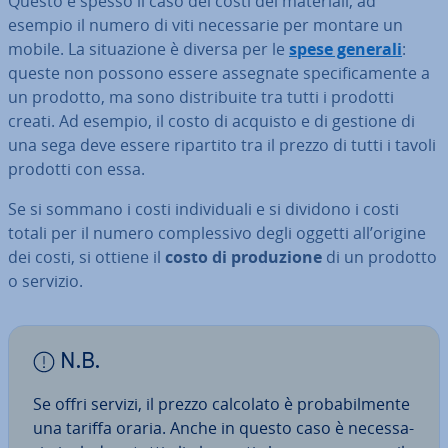
Questo è spesso il caso dei costi dei materiali, ad
esempio il numero di viti ne­ces­sa­rie per montare un
mobile. La si­tua­zio­ne è diversa per le
spese generali
:
queste non possono essere assegnate spe­ci­fi­ca­men­te a
un prodotto, ma sono di­stri­bui­te tra tutti i prodotti
creati. Ad esempio, il costo di acquisto e di gestione di
una sega deve essere ripartito tra il prezzo di tutti i tavoli
prodotti con essa.
Se si sommano i costi in­di­vi­dua­li e si dividono i costi
totali per il numero com­ples­si­vo degli oggetti all’origine
dei costi, si ottiene il
costo di pro­du­zio­ne
di un prodotto
o servizio.
N.B.
Se offri servizi, il prezzo calcolato è pro­ba­bil­men­te
una tariffa oraria. Anche in questo caso è ne­ces­sa­