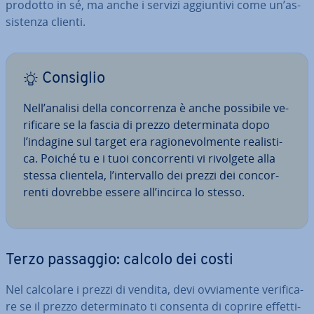
prodotto in sé, ma anche i servizi ag­giun­ti­vi come un’as­
si­sten­za clienti.
Consiglio
Nell’analisi della con­cor­ren­za è anche possibile ve­
ri­fi­ca­re se la fascia di prezzo de­ter­mi­na­ta dopo
l’indagine sul target era ra­gio­ne­vol­men­te rea­li­sti­
ca. Poiché tu e i tuoi con­cor­ren­ti vi rivolgete alla
stessa clientela, l’in­ter­val­lo dei prezzi dei con­cor­
ren­ti dovrebbe essere all’incirca lo stesso.
Terzo passaggio: calcolo dei costi
Nel calcolare i prezzi di vendita, devi ov­via­men­te ve­ri­fi­ca­
re se il prezzo de­ter­mi­na­to ti consenta di coprire ef­fet­ti­