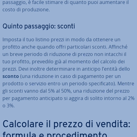
passaggio, è facile stimare di quanto puoi aumentare il
costo di pro­du­zio­ne.
Quinto passaggio: sconti
Imposta il tuo listino prezzi in modo da ottenere un
profitto anche quando offri par­ti­co­la­ri sconti. Affinché
un breve periodo di riduzione di prezzo non intacchi il
tuo profitto, prevedilo già al momento del calcolo dei
prezzi. Devi inoltre de­ter­mi­na­re in anticipo l’entità dello
sconto
(una riduzione in caso di pagamento per un
prodotto o servizio entro un periodo spe­ci­fi­ca­to). Mentre
gli sconti vanno dal 5% al 50%, una riduzione del prezzo
per pagamento an­ti­ci­pa­to si aggira di solito intorno al 2%
o 3%.
Calcolare il prezzo di vendita:
formula e pro­ce­di­men­to