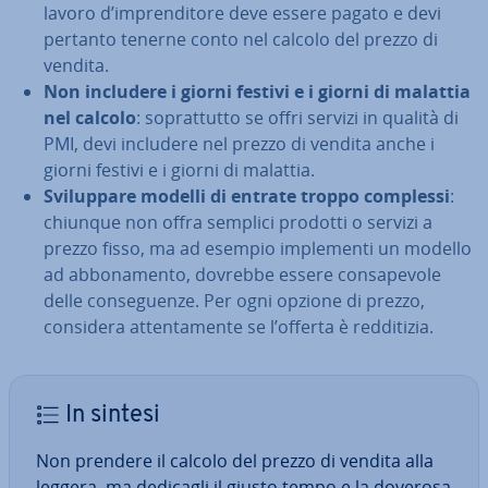
lavoro d’im­pren­di­to­re deve essere pagato e devi
pertanto tenerne conto nel calcolo del prezzo di
vendita.
Non includere i giorni festivi e i giorni di malattia
nel calcolo
: so­prat­tut­to se offri servizi in qualità di
PMI, devi includere nel prezzo di vendita anche i
giorni festivi e i giorni di malattia.
Svi­lup­pa­re modelli di entrate troppo complessi
:
chiunque non offra semplici prodotti o servizi a
prezzo fisso, ma ad esempio im­ple­men­ti un modello
ad ab­bo­na­men­to, dovrebbe essere con­sa­pe­vo­le
delle con­se­guen­ze. Per ogni opzione di prezzo,
considera at­ten­ta­men­te se l’offerta è red­di­ti­zia.
In sintesi
Non prendere il calcolo del prezzo di vendita alla
leggera, ma dedicagli il giusto tempo e la doverosa