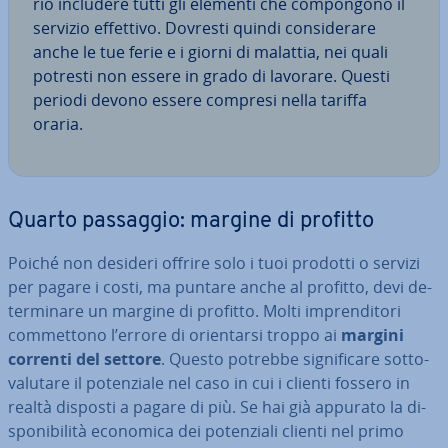
rio includere tutti gli elementi che com­pon­go­no il
servizio effettivo. Dovresti quindi con­si­de­ra­re
anche le tue ferie e i giorni di malattia, nei quali
potresti non essere in grado di lavorare. Questi
periodi devono essere compresi nella tariffa
oraria.
Quarto passaggio: margine di profitto
Poiché non desideri offrire solo i tuoi prodotti o servizi
per pagare i costi, ma puntare anche al profitto, devi de­
ter­mi­na­re un margine di profitto. Molti im­pren­di­to­ri
com­met­to­no l’errore di orien­tar­si troppo ai
margini
correnti del settore
. Questo potrebbe si­gni­fi­ca­re sot­to­
va­lu­ta­re il po­ten­zia­le nel caso in cui i clienti fossero in
realtà disposti a pagare di più. Se hai già appurato la di­
spo­ni­bi­li­tà economica dei po­ten­zia­li clienti nel primo