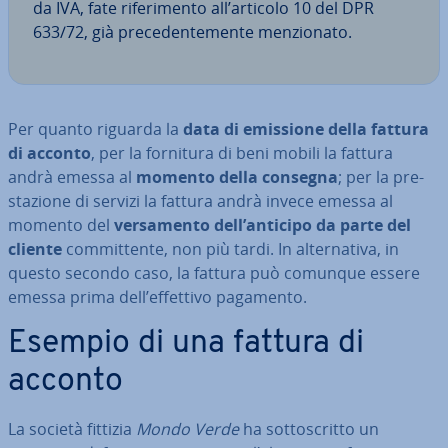
da IVA, fate ri­fe­ri­men­to all’articolo 10 del DPR
633/72, già pre­ce­den­te­men­te men­zio­na­to.
Per quanto riguarda la
data di emissione della fattura
di acconto
, per la fornitura di beni mobili la fattura
andrà emessa al
momento della consegna
; per la pre­
sta­zio­ne di servizi la fattura andrà invece emessa al
momento del
ver­sa­men­to dell’anticipo da parte del
cliente
com­mit­ten­te, non più tardi. In al­ter­na­ti­va, in
questo secondo caso, la fattura può comunque essere
emessa prima dell’effettivo pagamento.
Esempio di una fattura di
acconto
La società fittizia
Mondo Verde
ha sot­to­scrit­to un