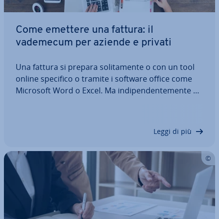
Come emettere una fattura: il
vademecum per aziende e privati
Una fattura si prepara so­li­ta­men­te o con un tool
online specifico o tramite i software office come
Microsoft Word o Excel. Ma in­di­pen­den­te­men­te da
come decidiate di procedere: il contenuto e la
struttura del documento deve sempre seguire lo
stesso schema. Ma a che cosa bisogna…
Leggi di più