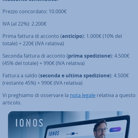
Prezzo con­cor­da­to: 10.000€
IVA (al 22%): 2.200€
Prima fattura di acconto (
anticipo
): 1.000€ (10% del
totale) + 220€ (IVA relativa)
Seconda fattura di acconto (
prima spe­di­zio­ne
): 4.500€
(45% del totale) + 990€ (IVA relativa)
Fattura a saldo (
seconda e ultima spe­di­zio­ne
): 4.500€
(restante 45%) + 990€ (IVA relativa)
Vi preghiamo di osservare la
nota legale
relativa a questo
articolo.
Vai al menu prin­ci­pa­le