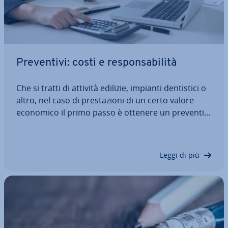
Pre­ven­ti­vi: costi e re­spon­sa­bi­li­tà
Che si tratti di attività edilizie, impianti den­ti­sti­ci o
altro, nel caso di pre­sta­zio­ni di un certo valore
economico il primo passo è ottenere un pre­ven­ti­
vo con una ri­par­ti­zio­ne det­ta­glia­ta delle voci di
costo che serva come base per il calcolo del
budget e il confronto con i…
Leggi di più