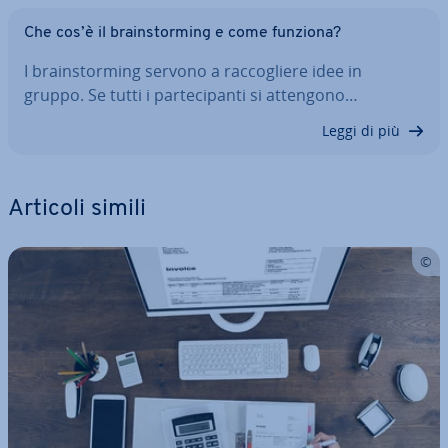
Che cos’è il brain­stor­ming e come funziona?
I brain­stor­ming servono a rac­co­glie­re idee in
gruppo. Se tutti i par­te­ci­pan­ti si attengono…
Leggi di più
Articoli simili