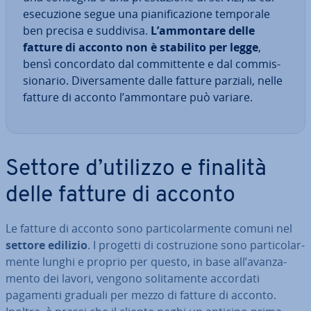
ese­cu­zio­ne segue una pia­ni­fi­ca­zio­ne temporale
ben precisa e suddivisa.
L’ammontare delle
fatture di acconto non è stabilito per legge
,
bensì con­cor­da­to dal com­mit­ten­te e dal com­mis­
sio­na­rio. Di­ver­sa­men­te dalle fatture parziali, nelle
fatture di acconto l’ammontare può variare.
Settore d’utilizzo e finalità
delle fatture di acconto
Le fatture di acconto sono par­ti­co­lar­men­te comuni nel
settore edilizio
. I progetti di co­stru­zio­ne sono par­ti­co­lar­
men­te lunghi e proprio per questo, in base all’avan­za­
men­to dei lavori, vengono so­li­ta­men­te accordati
pagamenti graduali per mezzo di fatture di acconto.