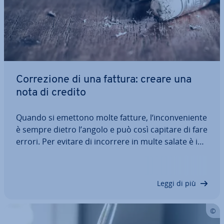
Cor­re­zio­ne di una fattura: creare una
nota di credito
Quando si emettono molte fatture, l‘in­con­ve­nien­te
è sempre dietro l’angolo e può così capitare di fare
errori. Per evitare di incorrere in multe salate è im­
por­tan­te ac­cor­ger­si tem­pe­sti­va­men­te dello
sbaglio commesso e mo­di­fi­ca­re la fattura in
questione. Vi spie­ghia­mo come e quando…
Leggi di più