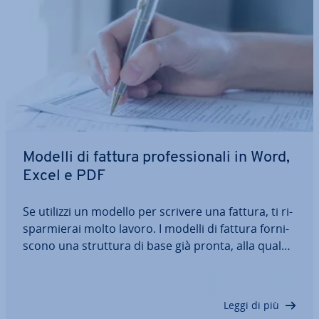
Modelli di fattura pro­fes­sio­na­li in Word,
Excel e PDF
Se utilizzi un modello per scrivere una fattura, ti ri­
spar­mie­rai molto lavoro. I modelli di fattura for­ni­
sco­no una struttura di base già pronta, alla quale
è suf­fi­cien­te ag­giun­ge­re i dati relativi all’azienda e
al cliente. Ma come si presenta il modello di fattura
perfetto? Come…
Leggi di più