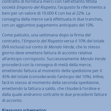
contratto di fornitura merci con l’al­tret­tan­to fittizia
società
Emporio del Rispetto
, l’acquisto fa ri­fe­ri­men­to a
beni per un valore di 10.000 € con Iva al 22%. La
consegna della merce sarà ef­fet­tua­ta in due tranches,
con un ag­giun­ti­vo pagamento an­ti­ci­pa­to del 10%.
Come pattuito, una settimana dopo la firma del
contratto, l’
Emporio del Rispetto
versa il 10% del totale
(IVA inclusa) sul conto di
Mondo Verde
, che lo stesso
giorno deve emettere fattura di acconto relativa
all’anticipo cor­ri­spo­sto. Suc­ces­si­va­men­te
Mondo Verde
procederà con la consegna di metà della merce,
emettendo fattura al momento della spe­di­zio­ne per il
45% del totale (con­si­de­ran­do l’anticipo del 10%). Infine,
farà lo stesso al momento della seconda spe­di­zio­ne,
emettendo la fattura a saldo, che chiuderà l’ordine e
dalla quale andranno sottratte le due pre­ce­den­ti fatture
di acconto.
Riassunto sche­ma­ti­co: