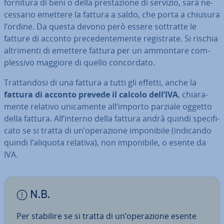
fornitura di beni o della pre­sta­zio­ne di servizio, sarà ne­
ces­sa­rio emettere la fattura a saldo, che porta a chiusura
l’ordine. Da questa devono però essere sottratte le
fatture di acconto pre­ce­den­te­men­te re­gi­stra­te. Si rischia
al­tri­men­ti di emettere fattura per un ammontare com­
ples­si­vo maggiore di quello con­cor­da­to.
Trat­tan­do­si di una fattura a tutti gli effetti, anche la
fattura di acconto prevede il calcolo dell’IVA
, chia­ra­
men­te relativo uni­ca­men­te all’importo parziale oggetto
della fattura. All’interno della fattura andrà quindi spe­ci­fi­
ca­to se si tratta di un’ope­ra­zio­ne im­po­ni­bi­le (indicando
quindi l’aliquota relativa), non im­po­ni­bi­le, o esente da
IVA.
N.B.
Per stabilire se si tratta di un’ope­ra­zio­ne esente