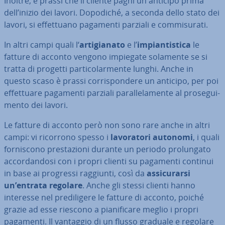
Inoltre, è prassi che il cliente paghi un anticipo prima
dell’inizio dei lavori. Dopodiché, a seconda dello stato dei
lavori, si ef­fet­tua­no pagamenti parziali e com­mi­su­ra­ti.
In altri campi quali l‘
ar­ti­gia­na­to
e l’
im­pian­ti­sti­ca
le
fatture di acconto vengono impiegate solamente se si
tratta di progetti par­ti­co­lar­men­te lunghi. Anche in
questo scaso è prassi cor­ri­spon­de­re un anticipo, per poi
ef­fet­tua­re pagamenti parziali pa­ral­le­la­men­te al pro­se­gui­
men­to dei lavori.
Le fatture di acconto però non sono rare anche in altri
campi: vi ricorrono spesso i
la­vo­ra­to­ri autonomi
, i quali
for­ni­sco­no pre­sta­zio­ni durante un periodo pro­lun­ga­to
ac­cor­dan­do­si con i propri clienti su pagamenti continui
in base ai progressi raggiunti, così da
as­si­cu­rar­si
un’entrata regolare
. Anche gli stessi clienti hanno
interesse nel pre­di­li­ge­re le fatture di acconto, poiché
grazie ad esse riescono a pia­ni­fi­ca­re meglio i propri
pagamenti. Il vantaggio di un flusso graduale e regolare