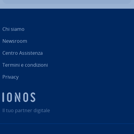
Chi siamo
Newsroom
Centro As­si­sten­za
Termini e con­di­zio­ni
Privacy
Il tuo partner digitale