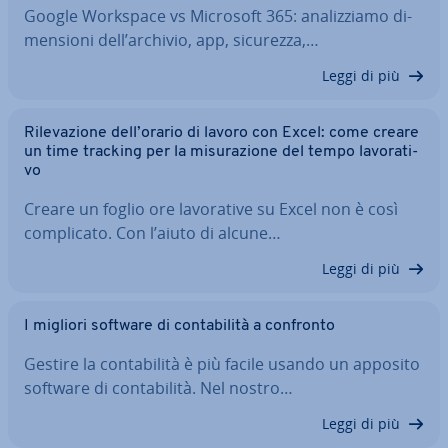
Google Workspace vs Microsoft 365: ana­liz­zia­mo di­
men­sio­ni dell’archivio, app, sicurezza,…
Leggi di più
Ri­le­va­zio­ne dell’orario di lavoro con Excel: come creare
un time tracking per la mi­su­ra­zio­ne del tempo la­vo­ra­ti­
vo
Creare un foglio ore la­vo­ra­ti­ve su Excel non è così
com­pli­ca­to. Con l’aiuto di alcune…
Leggi di più
I migliori software di con­ta­bi­li­tà a confronto
Gestire la con­ta­bi­li­tà è più facile usando un apposito
software di con­ta­bi­li­tà. Nel nostro…
Leggi di più