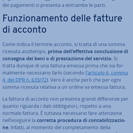
dei pagamenti si presenta a entrambe le parti.
Fun­zio­na­men­to delle fatture
di acconto
Come indica il termine acconto, si tratta di una somma
ricevuta anzitempo,
prima dell’effettiva con­clu­sio­ne di
consegna dei beni o di pre­sta­zio­ne del servizio
. Si
tratta dunque di una fattura emessa prima che sia for­
mal­men­te ne­ces­sa­rio farlo (secondo
l’articolo 6, comma
4, del DPR n. 633/72
). Vero è anche però che per ogni
somma ricevuta relativa a un ordine va emessa fattura.
La fattura di acconto non presenta grandi dif­fe­ren­ze per
quanto riguarda i dati ob­bli­ga­to­ri, rispetto a una
normale fattura. È tuttavia ne­ces­sa­rio fare at­ten­zio­ne
nell’eseguire la
corretta procedura di con­ta­bi­liz­za­zio­
ne
. Infatti, al momento del com­ple­ta­men­to della