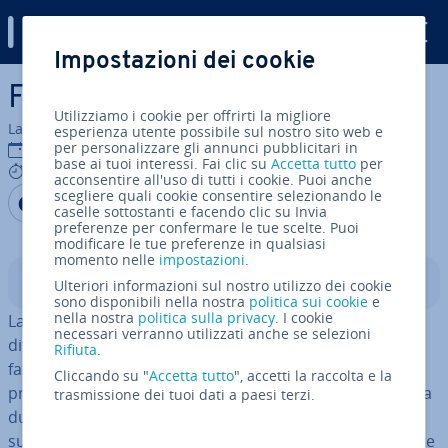
Digital Guide
Impostazioni dei cookie
Vai al contenuto prin­ci­pa­le
Fattura di acconto
Utilizziamo i cookie per offrirti la migliore
La redazione di IONOS
esperienza utente possibile sul nostro sito web e
per personalizzare gli annunci pubblicitari in
12 set 2023
base ai tuoi interessi. Fai clic su
Accetta tutto
per
5 mins
acconsentire all'uso di tutti i cookie. Puoi anche
scegliere quali cookie consentire selezionando le
Condividi via Facebook
Condividi via Twitter
Condividi via LinkedIN
Aggiungi come fonte
caselle sottostanti e facendo clic su Invia
preferita su Google
preferenze per confermare le tue scelte. Puoi
modificare le tue preferenze in qualsiasi
momento nelle
impostazioni
.
Indice
Ulteriori informazioni sul nostro utilizzo dei cookie
sono disponibili nella nostra
politica sui cookie
e
nella nostra
politica sulla privacy
. I cookie
La fattura di acconto è una
fattura comune
, con l’unica
necessari verranno utilizzati anche se selezioni
dif­fe­ren­za che cor­ri­spon­de a
una parte del totale
. La
Rifiuta
.
fat­tu­ra­zio­ne di com­mit­ten­ze di grandi di­men­sio­ni che
Cliccando su "
Accetta tutto
", accetti la raccolta e la
prevedono un periodo di pre­sta­zio­ne dei servizi di lunga
trasmissione dei tuoi dati a paesi terzi.
durata (come i progetti di co­stru­zio­ne) è spesso
suddivisa in fatture di acconto, il cui pagamento dipende