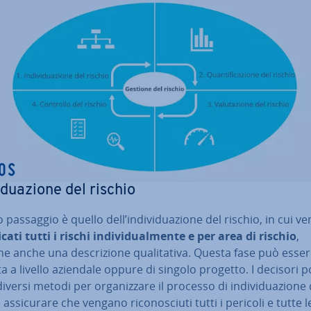
vi­dua­zio­ne del rischio
o passaggio è quello dell’in­di­vi­dua­zio­ne del rischio, in cui 
fi­ca­ti tutti i rischi in­di­vi­dual­men­te e per area di rischio
,
 anche una de­scri­zio­ne qua­li­ta­ti­va. Questa fase può esse
a a livello aziendale oppure di singolo progetto. I decisori
versi metodi per or­ga­niz­za­re il processo di in­di­vi­dua­zio­ne
 as­si­cu­ra­re che vengano ri­co­no­sciu­ti tutti i pericoli e tutte l