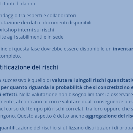
li fonti di danno:
daggio tra esperti e col­la­bo­ra­to­ri
lu­ta­zio­ne dei dati e documenti di­spo­ni­bi­li
rkshop interni sui rischi
ite agli sta­bi­li­men­ti e in sede
ine di questa fase dovrebbe essere di­spo­ni­bi­le un
in­ven­ta­
completo.
i­fi­ca­zio­ne dei rischi
o suc­ces­si­vo è quello di
valutare i singoli rischi quan­ti­ta­ti­
per quanto riguarda la pro­ba­bi­li­tà che si con­cre­tiz­zi­no e
i effetti
. Nella va­lu­ta­zio­ne non bisogna limitarsi a osservare 
ta­men­te, al contrario occorre valutare quali con­se­guen­ze p
el corso del tempo più rischi correlati tra loro oppure che s
on­go­no. Questo aspetto è detto anche
ag­gre­ga­zio­ne del ri
an­ti­fi­ca­zio­ne del rischio si uti­liz­za­no di­stri­bu­zio­ni di pro­ba­b