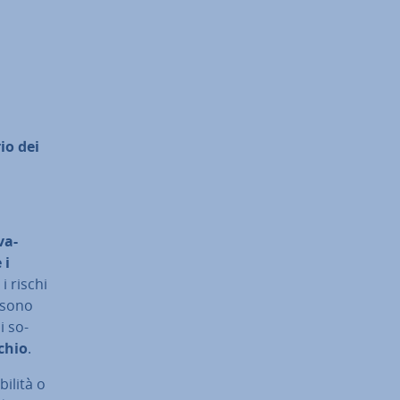
rio dei
va­
 i
i rischi
ossono
i so­
schio
.
i­li­tà o