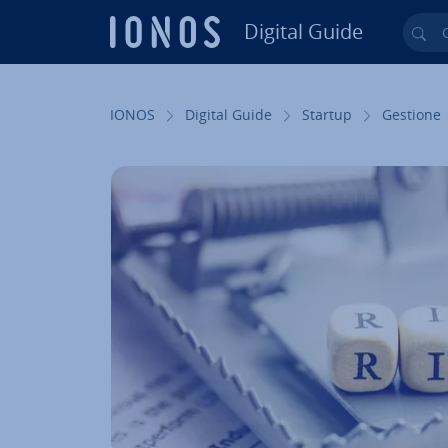
Digital Guide
Cer
Vai al contenuto prin­ci­pa­le
IONOS
Digital Guide
Startup
Gestione