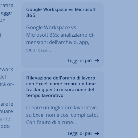
ratica
Google Workspace vs Microsoft
legge
365
 un
Google Workspace vs
i
Microsoft 365: ana­liz­zia­mo di­
men­sio­ni dell’archivio, app,
sicurezza,…
Leggi di più
mework
del
Ri­le­va­zio­ne dell’orario di lavoro
ità or­
con Excel: come creare un time
tracking per la mi­su­ra­zio­ne del
tempo la­vo­ra­ti­vo
are le
Creare un foglio ore la­vo­ra­ti­ve
nua­re
su Excel non è così com­pli­ca­to.
an­te­
Con l’aiuto di alcune…
 modo
.
Leggi di più