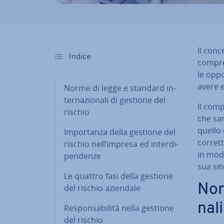
Il conc
Indice
comprend
le op­p
avere e
Norme di legge e standard in­
ter­na­zio­na­li di gestione del
Il comp
rischio
che sar
quello 
Im­por­tan­za della gestione del
corrett
rischio nell’impresa ed in­ter­di­
in modo 
pen­den­ze
sua si­t
Le quattro fasi della gestione
Nor
del rischio aziendale
na­l
Re­spon­sa­bi­li­tà nella gestione
del rischio