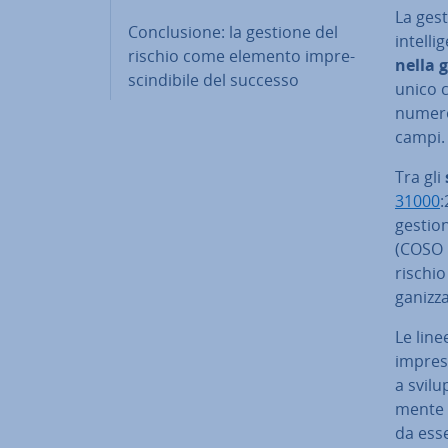
La gest
Con­clu­sio­ne: la gestione del
in­tel­
rischio come elemento im­pre­
nella 
scin­di­bi­le del successo
unico c
numeros
campi.
Tra gli
31000
:
gestion
(COSO E
rischio
ga­niz­za
Le line
imprese
a svi­l
men­te 
da ess