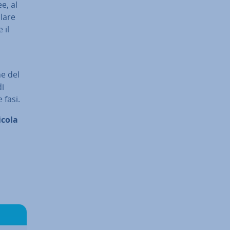
ee, al
ilare
 il
e del
di
 fasi.
icola