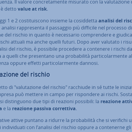
uenza. Il valore con­cre­ta­men­te misurato con la va­lu­ta­zio­ne
 è detto
value at risk
.
gi 1 e 2 co­sti­tui­sco­no insieme la co­sid­det­ta
analisi del ris
analisi rap­pre­sen­ta il passaggio più difficile nel processo di
e del rischio in quanto è ne­ces­sa­rio com­pren­de­re e giudi
rischi attuali ma anche quelli futuri. Dopo aver valutato i risu
alisi del rischio, è possibile procedere a contenere i rischi 
 a quelli che pre­sen­ta­no una pro­ba­bi­li­tà par­ti­co­lar­men­te a
gen­za oppure effetti par­ti­co­lar­men­te dannosi.
ta­zio­ne del rischio
tto di "va­lu­ta­zio­ne del rischio" racchiude in sé tutte le ini­zia­t
mpresa può mettere in campo per ri­spon­de­re ai rischi. So­stan
si di­stin­guo­no due tipi di reazioni possibili: la
reazione atti
va
e
la
reazione passiva cor­ret­ti­va
.
ia­ti­ve attive puntano a ridurre la pro­ba­bi­li­tà che si verifichi
 in­di­vi­dua­ti con l’analisi del rischio oppure a con­te­ner­ne gli