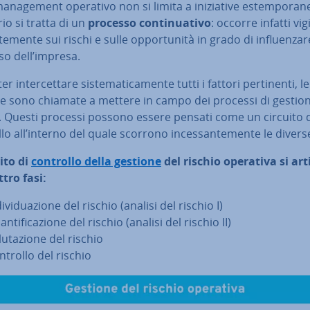
ma­na­ge­ment operativo non si limita a ini­zia­ti­ve estem­po­ra­n
io si tratta di un
processo con­ti­nua­ti­vo
: occorre infatti vig
te­men­te sui rischi e sulle op­por­tu­ni­tà in grado di in­fluen­za­re
so dell’impresa.
r in­ter­cet­ta­re si­ste­ma­ti­ca­men­te tutti i fattori per­ti­nen­ti, le
e sono chiamate a mettere in campo dei processi di gestion
o. Questi processi possono essere pensati come un circuito 
lo all’interno del quale scorrono in­ces­san­te­men­te le diverse
uito di
controllo della gestione
del rischio operativa si art
tro fasi:
di­vi­dua­zio­ne del rischio (analisi del rischio I)
n­ti­fi­ca­zio­ne del rischio (analisi del rischio II)
lu­ta­zio­ne del rischio
ntrollo del rischio