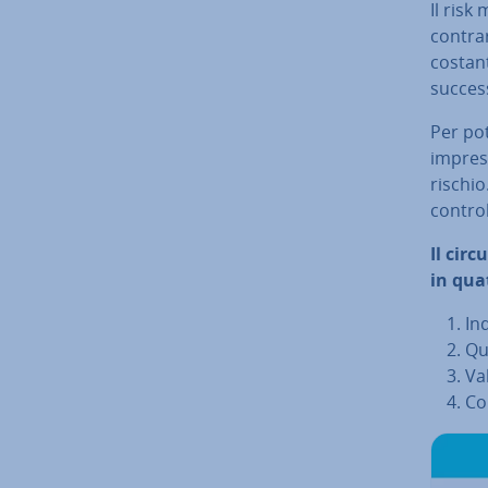
Il risk 
contrar
co­stan­
succes
Per pote
impres
rischi
control
Il circ
in quat
In­
Qua
Va­
Co