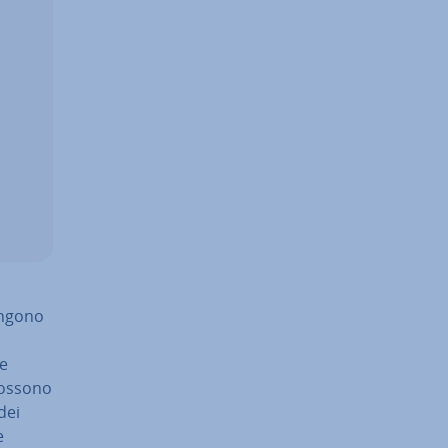
vengono
re
 possono
 dei
e