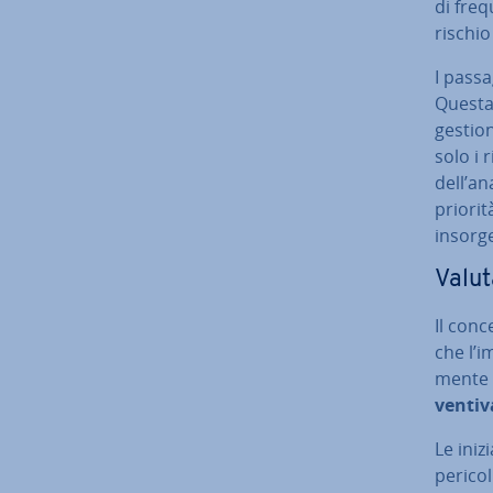
di freq
rischio
I passag
Questa 
gestion
solo i 
dell’an
priorità
in­sor­
Va­lu­
Il conce
che l’i
men­te 
ven­ti­
Le ini­z
pericoli