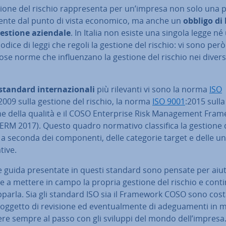
ione del rischio rap­pre­sen­ta per un’impresa non solo una p
li­gen­te dal punto di vista economico, ma anche un
obbligo di 
gestione aziendale
. In Italia non esiste una singola legge né
odice di leggi che regoli la gestione del rischio: vi sono però
e norme che in­fluen­za­no la gestione del rischio nei divers
standard in­ter­na­zio­na­li
più rilevanti vi sono la norma
ISO
2009 sulla gestione del rischio, la norma
ISO 9001
:2015 sulla
e della qualità e il COSO En­ter­pri­se Risk Ma­na­ge­ment Fra
RM 2017). Questo quadro normativo clas­si­fi­ca la gestione 
 a seconda dei com­po­nen­ti, delle categorie target e delle un
­ti­ve.
e guida pre­sen­ta­te in questi standard sono pensate per aiut
 a mettere in campo la propria gestione del rischio e con­ti­
up­par­la. Sia gli standard ISO sia il Framework COSO sono co­st
oggetto di revisione ed even­tual­men­te di ade­gua­men­ti in
ere sempre al passo con gli sviluppi del mondo dell’impresa