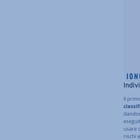
In­di­
Il prim
clas­si­
dandone
eseguit
usare di
rischi e