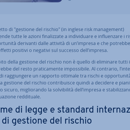
etto di "gestione del rischio" (in inglese risk ma­na­ge­ment)
e tutte le azioni fi­na­liz­za­te a in­di­vi­dua­re e in­fluen­za­re i r
or­tu­ni­tà derivanti dalle attività di un’impresa e che po­treb­be
ffetti positivi o negativi sul successo dell’impresa.
ito della gestione del rischio non è quello di eliminare tutti i
ebbe del resto pra­ti­ca­men­te im­pos­si­bi­le. Al contrario, l’int
di rag­giun­ge­re un rapporto ottimale tra rischi e op­por­tu­ni­
a gestione del rischio con­tri­bui­sce quindi a decidere e pia­ni­f
sicuro, mi­glio­ran­do la sol­vi­bi­li­tà dell’impresa e sta­bi­liz­zan
ua­zio­ne red­di­tua­le.
me di legge e standard in­ter­na­
i di gestione del rischio