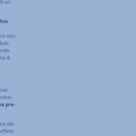
 di un
chio
.
care non
ltati
dando
lta di
i­ve
­zial­
va pre­
 uno dei
 effetti