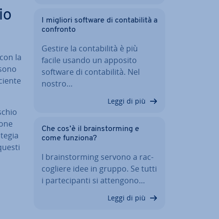
io
I migliori software di con­ta­bi­li­tà a
confronto
Gestire la con­ta­bi­li­tà è più
 con la
facile usando un apposito
e sono
software di con­ta­bi­li­tà. Nel
cien­te
nostro…
Leggi di più
schio
o­ne
Che cos’è il brain­stor­ming e
ategia
come funziona?
questi
I brain­stor­ming servono a rac­
co­glie­re idee in gruppo. Se tutti
i par­te­ci­pan­ti si attengono…
Leggi di più