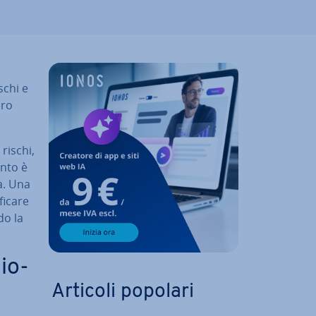
ischi e
­ro
 rischi,
ento è
tà. Una
i­ca­re
­do la
zio­
Articoli popolari