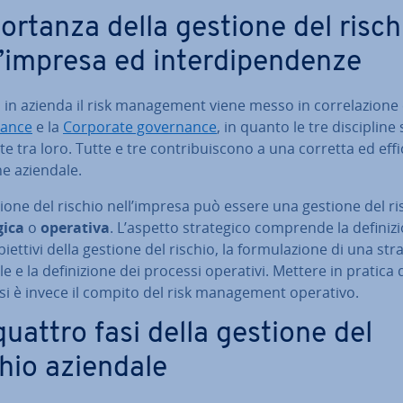
or­tan­za della gestione del risch
’impresa ed in­ter­di­pen­den­ze
in azienda il risk ma­na­ge­ment viene messo in cor­re­la­zio­ne
an­ce
e la
Corporate go­ver­nan­ce
, in quanto le tre di­sci­pli­n
te tra loro. Tutte e tre con­tri­bui­sco­no a una corretta ed ef­fi­
ne aziendale.
ione del rischio nell’impresa può essere una gestione del ri
gi­ca
o
operativa
. L’aspetto stra­te­gi­co comprende la de­fi­ni­zi
biettivi della gestione del rischio, la for­mu­la­zio­ne di una str
e e la de­fi­ni­zio­ne dei processi operativi. Mettere in pratica 
i è invece il compito del risk ma­na­ge­ment operativo.
quattro fasi della gestione del
chio aziendale