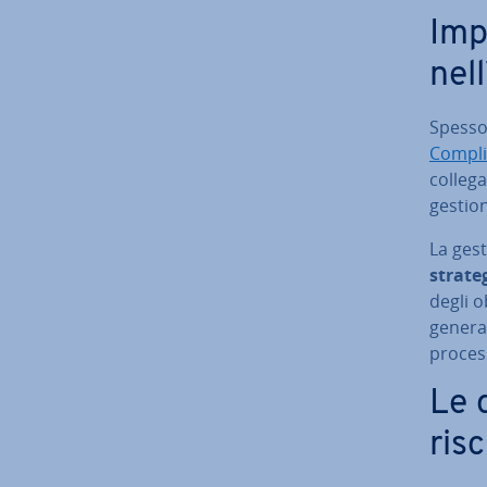
Im­p
nell
Spesso 
Com­pli
collega
gestio
La gest
stra­te­
degli o
general
process
Le 
ris