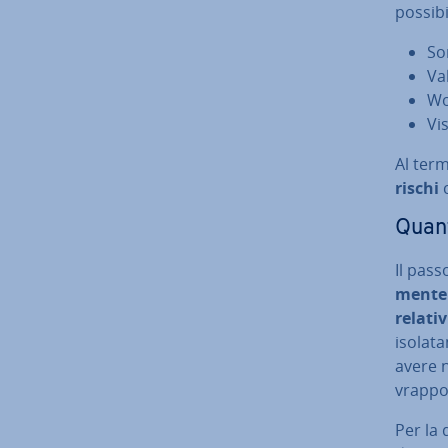
possibi
Son
Va­
Wo
Vis
Al term
rischi
Quan­t
Il pass
men­te 
relativ
iso­la­
avere n
vrap­p
Per la qu