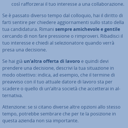
così raf­for­ze­rai il tuo interesse a una col­la­bo­ra­zio­ne.
Se è passato diverso tempo dal colloquio, hai il diritto di
farti sentire per chiedere ag­gior­na­men­ti sullo stato della
tua can­di­da­tu­ra. Rimani
sempre ami­che­vo­le e gentile
cercando di non fare pressione o rim­pro­ve­ri. Ribadisci il
tuo interesse e chiedi al se­le­zio­na­to­re quando verrà
presa una decisione.
Se hai già
un’altra offerta di lavoro
e quindi devi
prendere una decisione, descrivi la tua si­tua­zio­ne in
modo obiettivo: indica, ad esempio, che il termine di
preavviso con il tuo attuale datore di lavoro sta per
scadere o quello di un’altra società che ac­cet­te­rai in al­
ter­na­ti­va.
At­ten­zio­ne: se si citano diverse altre opzioni allo stesso
tempo, potrebbe sembrare che per te la posizione in
questa azienda non sia im­por­tan­te.