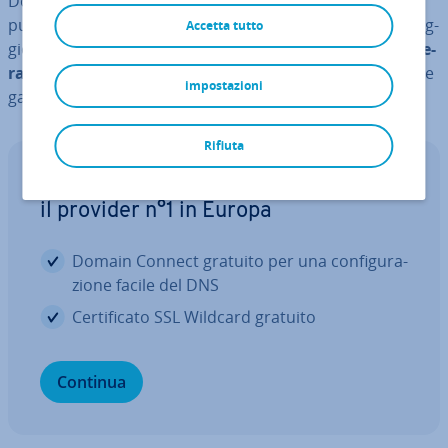
Dopo aver atteso per un periodo di tempo adeguato,
puoi scrivere un’e-mail cortese per chiedere di essere ag­
Accetta tutto
gior­na­to sulla tua can­di­da­tu­ra ed even­tual­men­te
ac­ce­le­
ra­re il processo de­ci­sio­na­le
. Tuttavia, per evitare di fare
impostazioni
gaffe, ci sono alcune con­si­de­ra­zio­ni da tenere a mente.
Rifiuta
Acquista e registra il tuo dominio con
il provider n°1 in Europa
Domain Connect gratuito per una con­fi­gu­ra­
zio­ne facile del DNS
Cer­ti­fi­ca­to SSL Wildcard gratuito
Continua