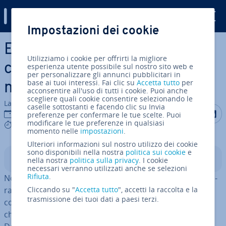
Digital Guide
Impostazioni dei cookie
Vai al contenuto prin­ci­pa­le
E-mail di follow-up dopo un
Utilizziamo i cookie per offrirti la migliore
colloquio: for­mu­la­zio­ni e
esperienza utente possibile sul nostro sito web e
per personalizzare gli annunci pubblicitari in
base ai tuoi interessi. Fai clic su
Accetta tutto
per
modelli
acconsentire all'uso di tutti i cookie. Puoi anche
scegliere quali cookie consentire selezionando le
La redazione di IONOS
caselle sottostanti e facendo clic su Invia
Condividi 
Condiv
C
29 apr 2025
preferenze per confermare le tue scelte. Puoi
modificare le tue preferenze in qualsiasi
9 mins
momento nelle
impostazioni
.
Ulteriori informazioni sul nostro utilizzo dei cookie
sono disponibili nella nostra
politica sui cookie
e
Indice
nella nostra
politica sulla privacy
. I cookie
necessari verranno utilizzati anche se selezioni
Rifiuta
.
Non ricevere feedback dopo aver inviato una can­di­da­tu­
ra può essere fru­stran­te. Tuttavia, è ne­ces­sa­rio
Cliccando su "
Accetta tutto
", accetti la raccolta e la
trasmissione dei tuoi dati a paesi terzi.
concedere all’azienda il tempo suf­fi­cien­te prima di
chiedere in­for­ma­zio­ni sullo stato della tua domanda.