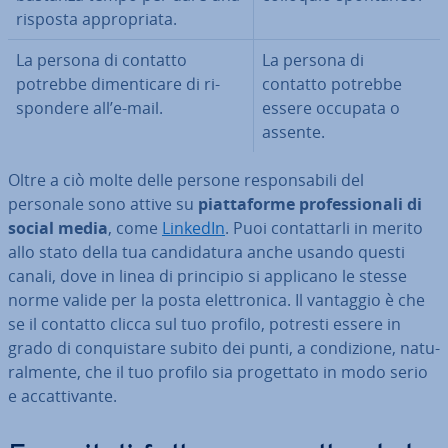
risposta ap­pro­pria­ta.
La persona di contatto
La persona di
potrebbe di­men­ti­ca­re di ri­
contatto potrebbe
spon­de­re all’e-mail.
essere occupata o
assente.
Oltre a ciò molte delle persone re­spon­sa­bi­li del
personale sono attive su
piat­ta­for­me pro­fes­sio­na­li di
social media
, come
LinkedIn
. Puoi con­tat­tar­li in merito
allo stato della tua can­di­da­tu­ra anche usando questi
canali, dove in linea di principio si applicano le stesse
norme valide per la posta elet­tro­ni­ca. Il vantaggio è che
se il contatto clicca sul tuo profilo, potresti essere in
grado di con­qui­sta­re subito dei punti, a con­di­zio­ne, na­tu­
ral­men­te, che il tuo profilo sia pro­get­ta­to in modo serio
e ac­cat­ti­van­te.