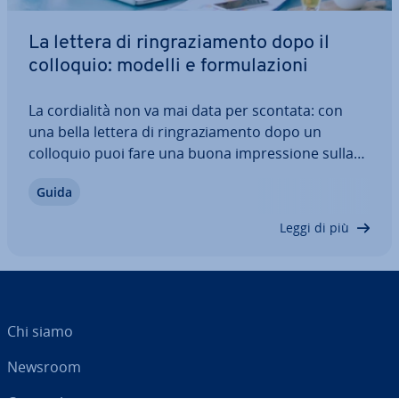
La lettera di rin­gra­zia­men­to dopo il
colloquio: modelli e for­mu­la­zio­ni
La cor­dia­li­tà non va mai data per scontata: con
una bella lettera di rin­gra­zia­men­to dopo un
colloquio puoi fare una buona im­pres­sio­ne sulla
persona re­spon­sa­bi­le delle risorse umane o sul
Guida
futuro datore di lavoro. Un messaggio breve e
gentile sotto forma di e-mail dopo il colloquio…
Leggi di più
Chi siamo
Newsroom