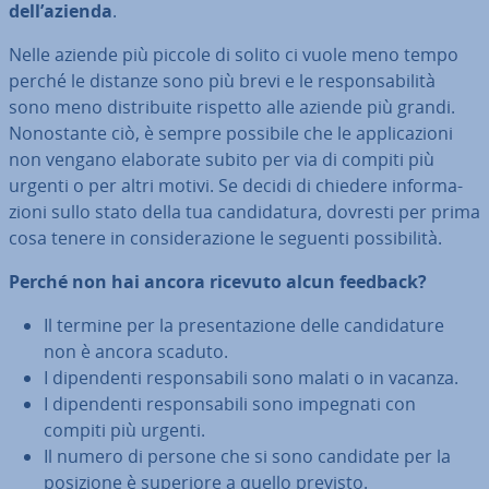
dell’azienda
.
Nelle aziende più piccole di solito ci vuole meno tempo
perché le distanze sono più brevi e le re­spon­sa­bi­li­tà
sono meno di­stri­bui­te rispetto alle aziende più grandi.
No­no­stan­te ciò, è sempre possibile che le ap­pli­ca­zio­ni
non vengano elaborate subito per via di compiti più
urgenti o per altri motivi. Se decidi di chiedere in­for­ma­
zio­ni sullo stato della tua can­di­da­tu­ra, dovresti per prima
cosa tenere in con­si­de­ra­zio­ne le seguenti pos­si­bi­li­tà.
Perché non hai ancora ricevuto alcun feedback?
Il termine per la pre­sen­ta­zio­ne delle can­di­da­tu­re
non è ancora scaduto.
I di­pen­den­ti re­spon­sa­bi­li sono malati o in vacanza.
I di­pen­den­ti re­spon­sa­bi­li sono impegnati con
compiti più urgenti.
Il numero di persone che si sono candidate per la
posizione è superiore a quello previsto.