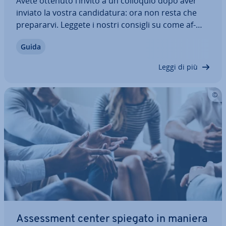
Avete ottenuto l’invito a un colloquio dopo aver
inviato la vostra can­di­da­tu­ra: ora non resta che
pre­pa­rar­vi. Leggete i nostri consigli su come af­
fron­ta­re un colloquio di lavoro e sco­pri­re­te quali
Guida
sono le regole non scritte che valgono uni­ver­sal­
men­te in questi casi. Una volta…
Leggi di più
As­sess­ment center spiegato in maniera