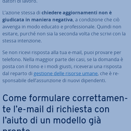
datori di lavoro.
L’azione stessa di
chiedere ag­gior­na­men­ti non è
giudicata in maniera negativa
, a con­di­zio­ne che ciò
avvenga in modo educato e pro­fes­sio­na­le. Quindi non
esitare, purché non sia la seconda volta che scrivi con la
stessa in­ten­zio­ne.
Se non ricevi risposta alla tua e-mail, puoi provare per
telefono. Nella maggior parte dei casi, se la domanda è
posta con il tono e i modi giusti, riceverai una risposta
dal reparto di
gestione delle risorse umane
, che è re­
spon­sa­bi­le dell’as­sun­zio­ne di nuovi di­pen­den­ti.
Come formulare cor­ret­ta­men­
te l’e-mail di richiesta con
l’aiuto di un modello già