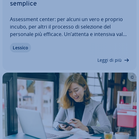
semplice
As­sess­ment center: per alcuni un vero e proprio
incubo, per altri il processo di selezione del
personale più efficace. Un’attenta e intensiva va­lu­
ta­zio­ne dei candidati permette alle aziende di in­di­
Lessico
vi­dua­re il candidato perfetto per la posizione
aperta. Quello che si fa è guardare…
Leggi di più