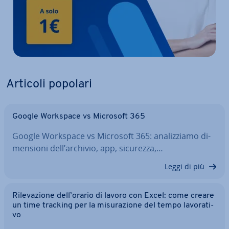
Articoli popolari
Google Workspace vs Microsoft 365
Google Workspace vs Microsoft 365: ana­liz­zia­mo di­
men­sio­ni dell’archivio, app, sicurezza,…
Leggi di più
Ri­le­va­zio­ne dell’orario di lavoro con Excel: come creare
un time tracking per la mi­su­ra­zio­ne del tempo la­vo­ra­ti­
vo