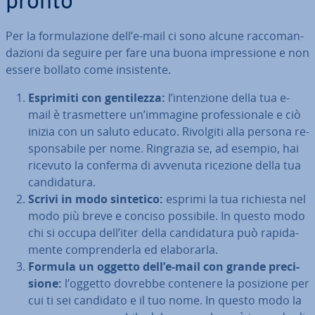
pronto
Per la for­mu­la­zio­ne dell’e-mail ci sono alcune rac­co­man­
da­zio­ni da seguire per fare una buona im­pres­sio­ne e non
essere bollato come in­si­sten­te.
Esprimiti con gen­ti­lez­za:
l’in­ten­zio­ne della tua e-
mail è tra­smet­te­re un’immagine pro­fes­sio­na­le e ciò
inizia con un saluto educato. Rivolgiti alla persona re­
spon­sa­bi­le per nome. Ringrazia se, ad esempio, hai
ricevuto la conferma di avvenuta ricezione della tua
can­di­da­tu­ra.
Scrivi in modo sintetico:
esprimi la tua richiesta nel
modo più breve e conciso possibile. In questo modo
chi si occupa dell’iter della can­di­da­tu­ra può ra­pi­da­
men­te com­pren­der­la ed ela­bo­rar­la.
Formula un oggetto dell’e-mail con grande pre­ci­
sio­ne:
l’oggetto dovrebbe contenere la posizione per
cui ti sei candidato e il tuo nome. In questo modo la