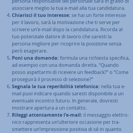
persona re­spon­sa­bi­le del personale sarà in grado di
associare meglio la tua e-mail alla tua can­di­da­tu­ra.
Chiarisci il tuo interesse:
se hai un forte interesse
per il lavoro, sarà la mo­ti­va­zio­ne che ti serve per
scrivere un’e-mail dopo la can­di­da­tu­ra. Ricorda al
tuo po­ten­zia­le datore di lavoro che saresti la
persona migliore per ricoprire la posizione senza
però esagerare.
Poni una domanda:
formula una richiesta specifica,
ad esempio con una domanda diretta. “Quando
posso aspet­tar­mi di ricevere un feedback?” o “Come
pro­se­gui­rà il processo di selezione?”
Segnala la tua re­pe­ri­bi­li­tà te­le­fo­ni­ca:
nella tua e-
mail puoi indicare quando saresti di­spo­ni­bi­le a un
eventuale incontro futuro. In generale, dovresti
mostrare apertura a un contatto.
Rileggi at­ten­ta­men­te l’e-mail:
il messaggio elet­tro­
ni­co rap­pre­sen­ta un’ulteriore occasione per tra­
smet­te­re un’im­pres­sio­ne positiva di sé in quanto