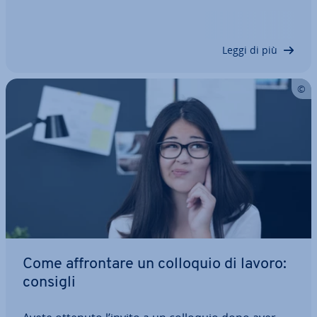
presso di voi, sia che il rapporto di lavoro sia già
concluso. Il di­pen­den­te ha diritto di ri­chie­de­re un
cer­ti­fi­ca­to di servizio…
Leggi di più
Come af­fron­ta­re un colloquio di lavoro:
consigli