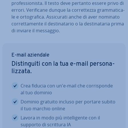
pro­fes­sio­ni­sta. Il testo deve pertanto essere privo di
errori. Ve­ri­fi­ca­ne dunque la cor­ret­tez­za gram­ma­ti­ca­
le e or­to­gra­fi­ca. As­si­cu­ra­ti anche di aver nominato
cor­ret­ta­men­te il de­sti­na­ta­rio o la de­sti­na­ta­ria prima
di inviare il messaggio.
E-mail aziendale
Di­stin­gui­ti con la tua e-mail per­so­na­
liz­za­ta.
Crea fiducia con un'e-mail che cor­ri­spon­de
al tuo dominio
Dominio gratuito incluso per portare subito
il tuo marchio online
Lavora in modo più in­tel­li­gen­te con il
supporto di scrittura IA