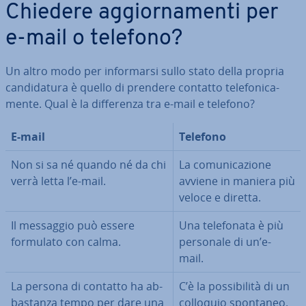
Chiedere ag­gior­na­men­ti per
e-mail o telefono?
Un altro modo per in­for­mar­si sullo stato della propria
can­di­da­tu­ra è quello di prendere contatto te­le­fo­ni­ca­
men­te. Qual è la dif­fe­ren­za tra e-mail e telefono?
E-mail
Telefono
Non si sa né quando né da chi
La co­mu­ni­ca­zio­ne
verrà letta l’e-mail.
avviene in maniera più
veloce e diretta.
Il messaggio può essere
Una te­le­fo­na­ta è più
formulato con calma.
personale di un’e-
mail.
La persona di contatto ha ab­
C’è la pos­si­bi­li­tà di un
ba­stan­za tempo per dare una
colloquio spontaneo.