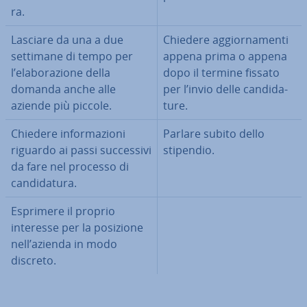
ra.
Lasciare da una a due
Chiedere ag­gior­na­men­ti
settimane di tempo per
appena prima o appena
l’ela­bo­ra­zio­ne della
dopo il termine fissato
domanda anche alle
per l’invio delle can­di­da­
aziende più piccole.
tu­re.
Chiedere in­for­ma­zio­ni
Parlare subito dello
riguardo ai passi suc­ces­si­vi
stipendio.
da fare nel processo di
can­di­da­tu­ra.
Esprimere il proprio
interesse per la posizione
nell’azienda in modo
discreto.