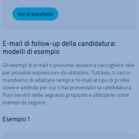
Vai ai pacchetti
E-mail di follow-up della can­di­da­tu­ra:
modelli di esempio
Gli esempi di e-mail ti possono aiutare a rac­co­glie­re idee
per possibili espres­sio­ni da uti­liz­za­re. Tuttavia, ti rac­co­
man­dia­mo di adattare sempre l’e-mail al tipo di pro­fes­
sio­ne e azienda per cui ti hai pre­sen­ta­to la can­di­da­tu­ra.
Puoi servirti delle seguenti proposte e uti­liz­zar­le come
esempi da seguire:
Esempio 1