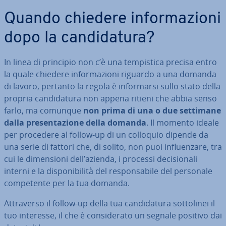
Quando chiedere in­for­ma­zio­ni
dopo la can­di­da­tu­ra?
In linea di principio non c’è una tem­pi­sti­ca precisa entro
la quale chiedere in­for­ma­zio­ni riguardo a una domanda
di lavoro, pertanto la regola è in­for­mar­si sullo stato della
propria can­di­da­tu­ra non appena ritieni che abbia senso
farlo, ma comunque
non prima di una o due settimane
dalla pre­sen­ta­zio­ne della domanda
. Il momento ideale
per procedere al follow-up di un colloquio dipende da
una serie di fattori che, di solito, non puoi in­fluen­za­re, tra
cui le di­men­sio­ni dell’azienda, i processi de­ci­sio­na­li
interni e la di­spo­ni­bi­li­tà del re­spon­sa­bi­le del personale
com­pe­ten­te per la tua domanda.
At­tra­ver­so il follow-up della tua can­di­da­tu­ra sot­to­li­nei il
tuo interesse, il che è con­si­de­ra­to un segnale positivo dai