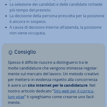
La selezione dei candidati e delle candidate richiede
più tempo del previsto.
La decisione della persona prescelta per la posizione
è ancora in sospeso.
A causa di decisioni interne all’azienda, la posizione
non viene occupata.
Consiglio
Spesso è difficile riuscire a di­stin­guer­si tra le
molte can­di­da­tu­re che vengono immesse re­go­lar­
men­te sul mercato del lavoro. Un metodo creativo
per mettersi in evidenza rispetto alla con­cor­ren­za
è avere un
sito internet per le can­di­da­tu­re
. Nel
nostro articolo dedicato “
Sito web per il cur­ri­cu­
lum vitae
” ti spie­ghia­mo come crearne uno fa­cil­
men­te.