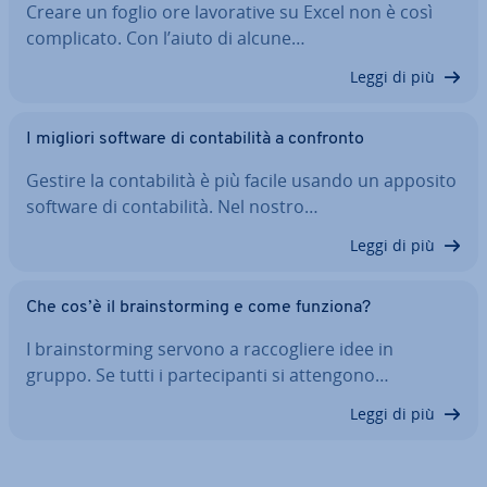
Creare un foglio ore la­vo­ra­ti­ve su Excel non è così
com­pli­ca­to. Con l’aiuto di alcune…
Leggi di più
I migliori software di con­ta­bi­li­tà a confronto
Gestire la con­ta­bi­li­tà è più facile usando un apposito
software di con­ta­bi­li­tà. Nel nostro…
Leggi di più
Che cos’è il brain­stor­ming e come funziona?
I brain­stor­ming servono a rac­co­glie­re idee in
gruppo. Se tutti i par­te­ci­pan­ti si attengono…
Leggi di più