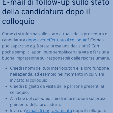
E-mail di follow-up sullo stato
della can­di­da­tu­ra dopo il
colloquio
Come ci si informa sullo stato attuale della procedura di
can­di­da­tu­ra
dopo aver ef­fet­tua­to il colloquio
? Come si
può sapere se è già stata presa una decisione? Con
poche semplici azioni puoi sem­pli­fi­car­ti la vita e fare una
buona im­pres­sio­ne sui re­spon­sa­bi­li delle risorse umane.
Chiedi i nomi dei tuoi in­ter­lo­cu­to­ri e la loro funzione
nell’azienda, ad esempio nel momento in cui vieni
invitato al colloquio.
Chiedi i biglietti da visita delle persone presenti al
colloquio.
Alla fine del colloquio chiedi in­for­ma­zio­ni sul pro­se­
gui­men­to della procedura.
Invia un’
e-mail di rin­gra­zia­men­to
dopo il colloquio;