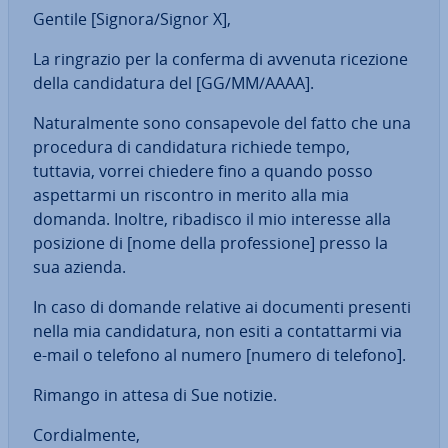
Gentile [Signora/Signor X],
La ringrazio per la conferma di avvenuta ricezione
della can­di­da­tu­ra del [GG/MM/AAAA].
Na­tu­ral­men­te sono con­sa­pe­vo­le del fatto che una
procedura di can­di­da­tu­ra richiede tempo,
tuttavia, vorrei chiedere fino a quando posso
aspet­tar­mi un riscontro in merito alla mia
domanda. Inoltre, ribadisco il mio interesse alla
posizione di [nome della pro­fes­sio­ne] presso la
sua azienda.
In caso di domande relative ai documenti presenti
nella mia can­di­da­tu­ra, non esiti a con­tat­tar­mi via
e-mail o telefono al numero [numero di telefono].
Rimango in attesa di Sue notizie.
Cor­dial­men­te,