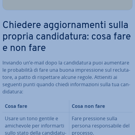
Chiedere ag­gior­na­men­ti sulla
propria can­di­da­tu­ra: cosa fare
e non fare
Inviando un’e-mail dopo la can­di­da­tu­ra puoi aumentare
le pro­ba­bi­li­tà di fare una buona im­pres­sio­ne sul re­clu­ta­
to­re, a patto di ri­spet­ta­re alcune regole. Attieniti ai
seguenti punti quando chiedi in­for­ma­zio­ni sulla tua can­
di­da­tu­ra:
Cosa fare
Cosa non fare
Usare un tono gentile e
Fare pressione sulla
ami­che­vo­le per in­for­mar­ti
persona re­spon­sa­bi­le del
sullo stato della can­di­da­tu­
processo.