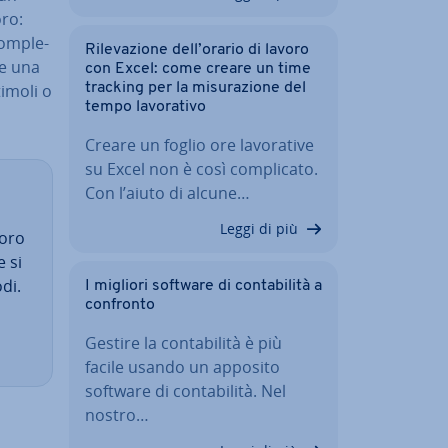
oro:
com­ple­
Ri­le­va­zio­ne dell’orario di lavoro
e una
con Excel: come creare un time
timoli o
tracking per la mi­su­ra­zio­ne del
tempo la­vo­ra­ti­vo
Creare un foglio ore la­vo­ra­ti­ve
su Excel non è così com­pli­ca­to.
Con l’aiuto di alcune…
Leggi di più
voro
 si
odi.
I migliori software di con­ta­bi­li­tà a
confronto
Gestire la con­ta­bi­li­tà è più
facile usando un apposito
software di con­ta­bi­li­tà. Nel
nostro…