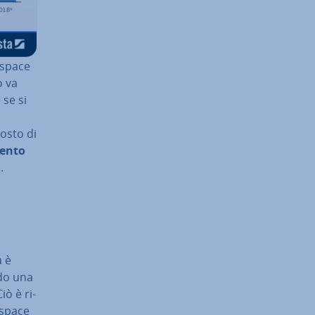
 space
o va
 se si
osto di
ento
.
a è
­do una
iò è ri­
g space