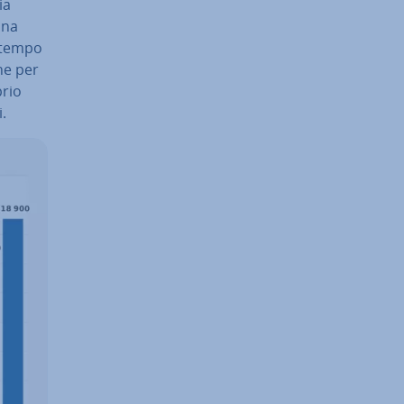
ia
una
o tempo
he per
prio
i.