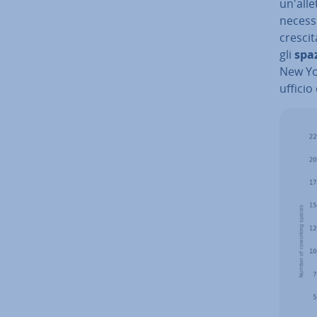
un'al­l
necessi
crescit
gli
spaz
New Yor
ufficio