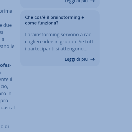
Leggi di più
a prima
Che cos’è il brain­stor­ming e
come funziona?
re due
si
I brain­stor­ming servono a rac­
o a
co­glie­re idee in gruppo. Se tutti
va­no le
i par­te­ci­pan­ti si attengono…
Leggi di più
o­fes­
n
­te il
cio,
oro in
 pro­
quasi al
lo di