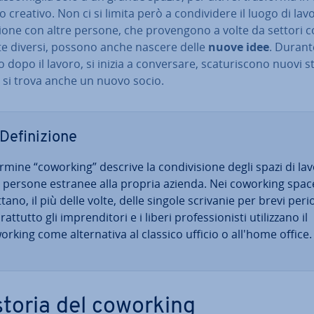
o creativo. Non ci si limita però a con­di­vi­de­re il luogo di lav
­nio­ne con altre persone, che pro­ven­go­no a volte da settori 
­te diversi, possono anche nascere delle
nuove idee
. Durant
 dopo il lavoro, si inizia a con­ver­sa­re, sca­tu­ri­sco­no nuovi s
 si trova anche un nuovo socio.
De­fi­ni­zio­ne
ermine “coworking” descrive la con­di­vi­sio­ne degli spazi di la
 persone estranee alla propria azienda. Nei coworking space
ttano, il più delle volte, delle singole scrivanie per brevi peri
rat­tut­to gli im­pren­di­to­ri e i liberi pro­fes­sio­ni­sti uti­liz­za­no il
rking come al­ter­na­ti­va al classico ufficio o all'home office.
storia del coworking