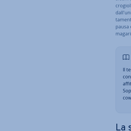
crogiol
dal­l'u
ta­men
pausa o
magari
Il t
con
affi
So­p
cowo
La 