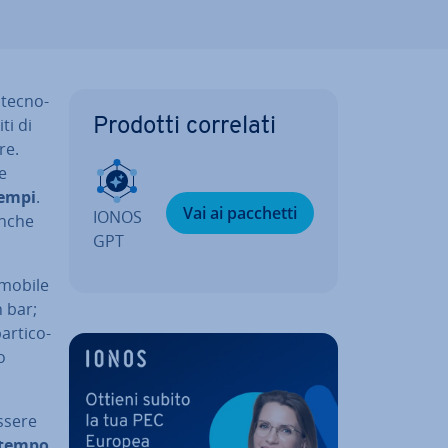
tec­no­
iti di
Prodotti correlati
re.
e
tempi
.
Vai ai pacchetti
IONOS
eanche
GPT
 mobile
n bar;
ar­ti­co­
o
essere
e tempo