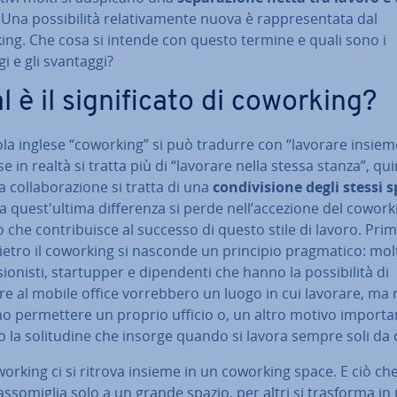
 Una pos­si­bi­li­tà re­la­ti­va­men­te nuova è rap­pre­sen­ta­ta dal
ing. Che cosa si intende con questo termine e quali sono i
i e gli svantaggi?
 è il si­gni­fi­ca­to di coworking?
la inglese “coworking” si può tradurre con “lavorare insiem
e in realtà si tratta più di “lavorare nella stessa stanza”, qui
 col­la­bo­ra­zio­ne si tratta di una
con­di­vi­sio­ne degli stessi 
a que­st'ul­ti­ma dif­fe­ren­za si perde nell’accezione del cowork
 che con­tri­bui­sce al successo di questo stile di lavoro. Prim
ietro il coworking si nasconde un principio prag­ma­ti­co: molt
sio­ni­sti, star­tup­per e di­pen­den­ti che hanno la pos­si­bi­li­tà di
re al mobile office vor­reb­be­ro un luogo in cui lavorare, ma 
 per­met­te­re un proprio ufficio o, un altro motivo im­por­tan
la so­li­tu­di­ne che insorge quando si lavora sempre soli da 
orking ci si ritrova insieme in un coworking space. E ciò ch
as­so­mi­glia solo a un grande spazio, per altri si trasforma in