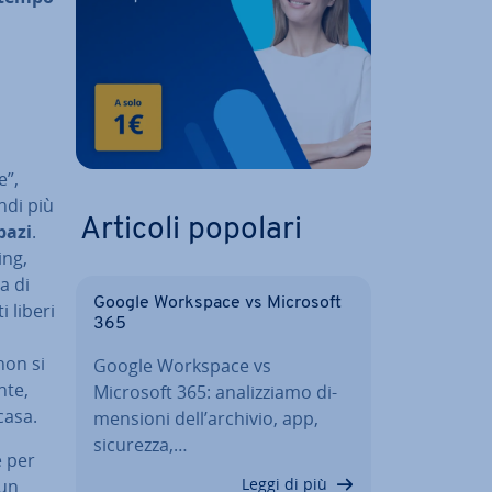
e”,
ndi più
Articoli popolari
spazi
.
ing,
a di
Google Workspace vs Microsoft
i liberi
365
non si
Google Workspace vs
­te,
Microsoft 365: ana­liz­zia­mo di­
casa.
men­sio­ni dell’archivio, app,
sicurezza,…
e per
Leggi di più
 un