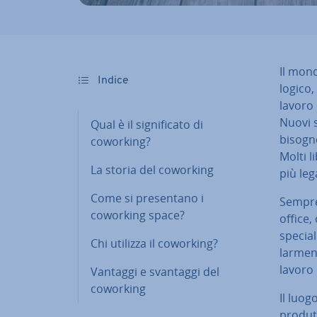
Il mon
Indice
lo­gi­co,
lavoro 
Nuovi 
Qual è il si­gni­fi­ca­to di
bisogn
coworking?
Molti li
La storia del coworking
più leg
Come si pre­sen­ta­no i
Sempre 
coworking space?
office,
spe­cial
Chi utilizza il coworking?
lar­men
lavoro 
Vantaggi e svantaggi del
coworking
Il luog
pro­dut