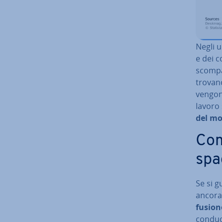
Negli u
e dei c
scom­pa
trovano
vengon
lavoro 
del mo
Com
spa
Se si g
ancora 
fusione
con­du­