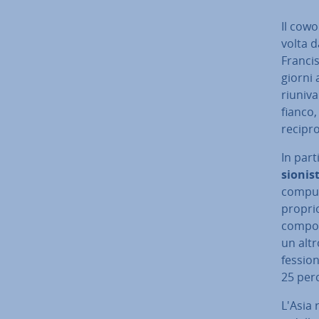
Il cowo
volta d
Francis
giorni 
riuniv
fianco,
re­ci­p
In par­
sio­ni­s
compute
proprio
compost
un altr
fes­sio
25 per
L'Asia 