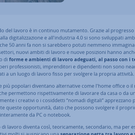
do del lavoro è in continuo mutamento. Grazie al progresso 
 alla di­gi­ta­liz­za­zio­ne e al­l'in­du­stria 4.0 si sono svi­lup­pa­ti amb
che 50 anni fa non si sarebbero potuti nemmeno im­ma­gi­na­
settori, nuovi ambiti di lavoro e nuove posizioni hanno anch
o di
forme e ambienti di lavoro adeguati, al passo con i 
beri pro­fes­sio­ni­sti, im­pren­di­to­ri e di­pen­den­ti non sono n
ati a un luogo di lavoro fisso per svolgere la propria attività.
più popolari diventano al­ter­na­ti­ve come l'home office o il
 che per­met­to­no ri­spet­ti­va­men­te di lavorare da casa o da u
­men­te i creativi o i co­sid­det­ti “nomadi digitali” ap­prez­za­no p
­te queste op­por­tu­ni­tà, dato che possono svolgere il propri
in­te­ra­men­te da PC o notebook.
o di lavoro diventa così, teo­ri­ca­men­te, se­con­da­rio, ma per 
­ti­vi molti si auspicano una
se­pa­ra­zio­ne netta tra lavoro 