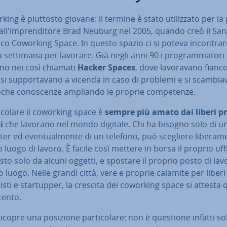
rking è piuttosto giovane: il termine è stato uti­liz­za­to per l
al­l'im­pren­di­to­re Brad Neuburg nel 2005, quando creò il San
co Coworking Space. In questo spazio ci si poteva in­con­tra­
a settimana per lavorare. Già negli anni 90 i pro­gram­ma­to­ri 
ano nei così chiamati
Hacker Spaces
, dove la­vo­ra­va­no fianc
 si sup­por­ta­va­no a vicenda in caso di problemi e si scam­bia­
ro­che co­no­scen­ze ampliando le proprie com­pe­ten­ze.
ti­co­la­re il coworking space è
sempre più amato dai
liberi pr
ti
che lavorano nel mondo digitale. Chi ha bisogno solo di u
r ed even­tual­men­te di un telefono, può scegliere li­be­ra­men
 luogo di lavoro. È facile così mettere in borsa il proprio uffi
o solo da alcuni oggetti, e spostare il proprio posto di lav
o luogo. Nelle grandi città, vere e proprie calamite per liberi
­ni­sti e star­tup­per, la crescita dei coworking space si attesta 
cento.
ricopre una posizione par­ti­co­la­re: non è questione infatti so