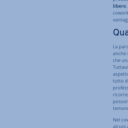
libero
.
cowork
vantagg
Qual
La paro
anche s
che una
Tuttavi
aspetto
tutto d
pro­fes­
ricorre
possono
temono 
Nel cow
alcuni 