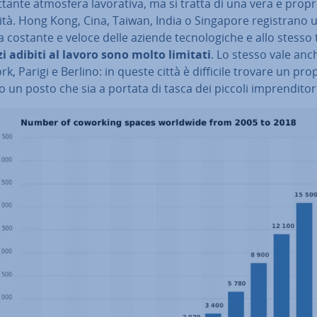
et­tan­te atmosfera la­vo­ra­ti­va, ma si tratta di una vera e propr
tà. Hong Kong, Cina, Taiwan, India o Singapore re­gi­stra­no 
a costante e veloce delle aziende tec­no­lo­gi­che e allo stess
i adibiti al lavoro sono molto limitati
. Lo stesso vale anc
k, Parigi e Berlino: in queste città è difficile trovare un pro
 o un posto che sia a portata di tasca dei piccoli im­pren­di­to­r