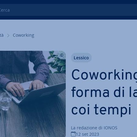
ca
­tà
Coworking
Lessico
Coworking
forma di l
coi tempi
La redazione di IONOS
12 set 2023