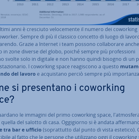
ltimi anni è cresciuto ve­lo­ce­men­te il numero dei coworking
oworker. Sempre di più il classico concetto di luogo di lavor
­ren­do. Grazie a Internet i team possono col­la­bo­ra­re anche
 in zone diverse del globo, poiché sempre più pro­fes­sio­ni
o svolte solo in digitale e non hanno quindi bisogno di un p
sta­zio­na­rio. I coworking space rea­gi­sco­no a questo
mutam
ndo del lavoro
e ac­qui­sta­no perciò sempre più im­por­tan­za
e si pre­sen­ta­no i coworking
ce?
uardano le immagini del primo coworking space, l'at­mo­sfe­r
quella del salotto di casa. Og­gi­gior­no si è andata af­fer­man
 tra bar e ufficio
(so­prat­tut­to dal punto di vista estetico). C
ci­bi­le al fatto che le persone che uti­liz­za­no oggi il coworkin