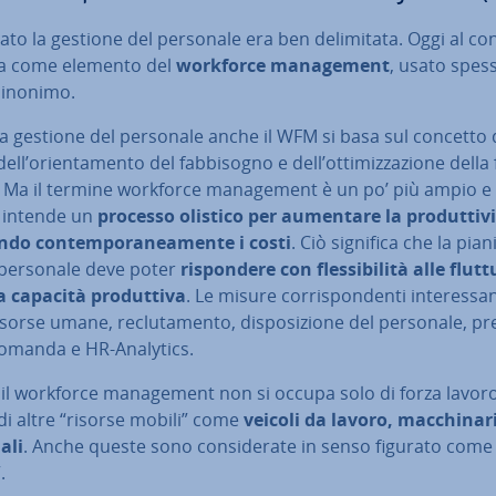
ato la gestione del personale era ben de­li­mi­ta­ta. Oggi al co
sa come elemento del
workforce ma­na­ge­ment
,
usato spes
inonimo.
a gestione del personale anche il WFM si basa sul concetto 
ll’orien­ta­men­to del fab­bi­so­gno e dell’ot­ti­miz­za­zio­ne della
 Ma il termine workforce ma­na­ge­ment è un po’ più ampio e
i intende un
processo olistico per aumentare la pro­dut­ti­vi
do con­tem­po­ra­nea­men­te i costi
. Ciò significa che la pia­ni­f
 personale deve poter
ri­spon­de­re con fles­si­bi­li­tà alle flut­t
a capacità pro­dut­ti­va
. Le misure cor­ri­spon­den­ti in­te­res­sa
sorse umane, re­clu­ta­men­to, di­spo­si­zio­ne del personale, pre­v
domanda e HR-Analytics.
 il workforce ma­na­ge­ment non si occupa solo di forza lavo
di altre “risorse mobili” come
veicoli da lavoro, mac­chi­na­r
ali
. Anche queste sono con­si­de­ra­te in senso figurato come
.