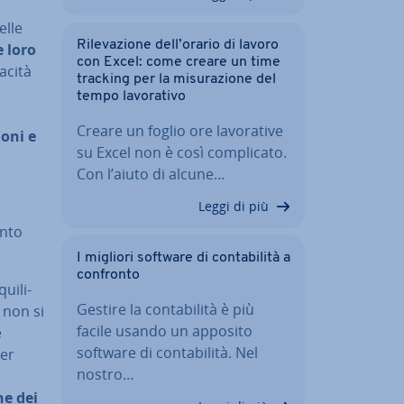
elle
Ri­le­va­zio­ne dell’orario di lavoro
le loro
con Excel: come creare un time
pacità
tracking per la mi­su­ra­zio­ne del
tempo la­vo­ra­ti­vo
Creare un foglio ore la­vo­ra­ti­ve
io­ni e
su Excel non è così com­pli­ca­to.
Con l’aiuto di alcune…
Leggi di più
anto
I migliori software di con­ta­bi­li­tà a
confronto
ui­li­
Gestire la con­ta­bi­li­tà è più
 non si
facile usando un apposito
e
software di con­ta­bi­li­tà. Nel
per
nostro…
ne dei