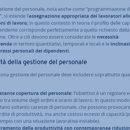
stione del personale, nota anche come “pro­gram­ma­zio­ne d
, si intende l’
as­se­gna­zio­ne ap­pro­pria­ta dei la­vo­ra­to­ri al
oni di lavoro
; in questo contesto in teoria il profilo delle ca
pen­den­te cor­ri­spon­de per­fet­ta­men­te a quello richiesto dalla
ne. Oltre a ciò devono essere con­si­de­ra­te le
necessità
zienda
in termini quan­ti­ta­ti­vi, temporali e locali e le
in­cli­na­z
eressi personali dei di­pen­den­ti
.
ità della gestione del personale
ona gestione del personale deve includere so­prat­tut­to qu
stante copertura del personale:
l’obiettivo è un regolare eq
io tra volume degli ordini e orario di lavoro. In questo modo
itano soltanto carenze di personale, che possono provocar
dite di pro­dut­ti­vi­tà, ma anche costosi eccessi di capacità (
mpio con una si­tua­zio­ne la­vo­ra­ti­va instabile).
­cre­men­to della pro­dut­ti­vi­tà con con­tem­po­ra­nea riduzio