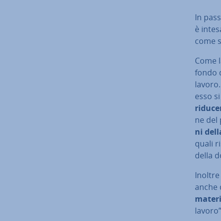
In pass
è inte
come s
Come l
fondo de
lavoro.
esso s
riducen
ne del
ni dell
quali ri
della 
Inoltre
anche 
materi
lavoro”