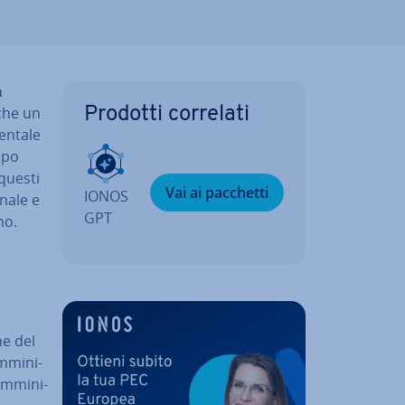
a
che un
Prodotti correlati
n­ta­le
empo
 questi
Vai ai pacchetti
IONOS
na­le e
GPT
no.
­ne del
­mi­ni­
m­mi­ni­