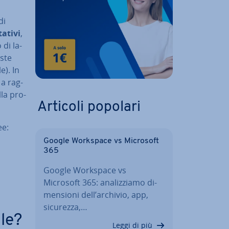
di
ta­ti­vi
,
 di la­
uste
e). In
 a rag­
lla pro­
Articoli popolari
ee:
Google Workspace vs Microsoft
365
Google Workspace vs
Microsoft 365: ana­liz­zia­mo di­
men­sio­ni dell’archivio, app,
sicurezza,…
ale?
Leggi di più