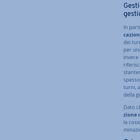
Gestio
gesti
In par­
ca­zio­
dei tur
per una
invece i
riferi
stan­te
spesso
turni, 
della g
Dato c
zio­ne
la co­si
mi­na­zi