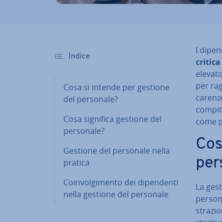
I di­pen
Indice
critica
elevat
per rag
Cosa si intende per gestione
carenze
del personale?
compiti
Cosa significa gestione del
come pu
personale?
Cos
Gestione del personale nella
per
pratica
Coin­vol­gi­men­to dei di­pen­den­ti
La ges
nella gestione del personale
persona
stra­zi