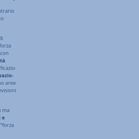
ntrario
so
di
 forza
 con
­tà
i­ca­zio­
ua­zio­
­no aree
i­sio­ni
ro ma
i e
 “forza