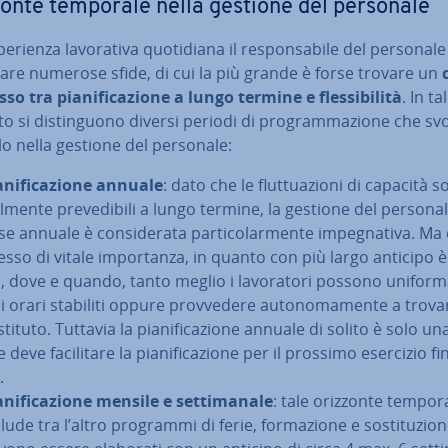
onte temporale nella gestione del personale
e­rien­za la­vo­ra­ti­va quo­ti­dia­na il re­spon­sa­bi­le del personal
­ta­re numerose sfide, di cui la più grande è forse trovare un
so tra pia­ni­fi­ca­zio­ne a lungo termine e fles­si­bi­li­tà
. In ta
o si di­stin­guo­no diversi periodi di pro­gram­ma­zio­ne che s
o nella gestione del personale:
­ni­fi­ca­zio­ne annuale
: dato che le flut­tua­zio­ni di capacità s
cil­men­te pre­ve­di­bi­li a lungo termine, la gestione del persona
e annuale è con­si­de­ra­ta par­ti­co­lar­men­te im­pe­gna­ti­va. Ma
esso di vitale im­por­tan­za, in quanto con più largo anticipo 
, dove e quando, tanto meglio i la­vo­ra­to­ri possono uni­for­ma
i orari stabiliti oppure prov­ve­de­re au­to­no­ma­men­te a trov
tituto. Tuttavia la pia­ni­fi­ca­zio­ne annuale di solito è solo u
 deve fa­ci­li­ta­re la pia­ni­fi­ca­zio­ne per il prossimo esercizio fi­
.
­ni­fi­ca­zio­ne mensile e set­ti­ma­na­le
: tale orizzonte tempor
lude tra l’altro programmi di ferie, for­ma­zio­ne e so­sti­tu­zio­