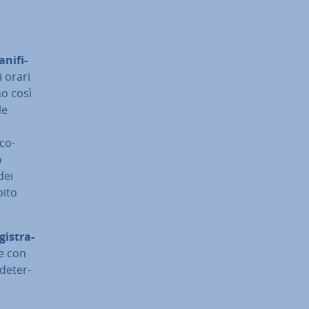
a­ni­fi­
i orari
o così
le
co­
o
dei
bito
­gi­stra­
he con
de­ter­