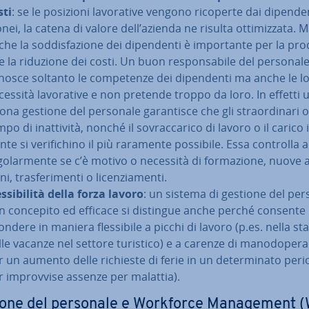
sti
: se le posizioni la­vo­ra­ti­ve vengono ricoperte dai di­pen­den
nei, la catena di valore dell’azienda ne risulta ot­ti­miz­za­ta. 
he la sod­di­sfa­zio­ne dei di­pen­den­ti è im­por­tan­te per la pro­du
 e la riduzione dei costi. Un buon re­spon­sa­bi­le del personal
nosce soltanto le com­pe­ten­ze dei di­pen­den­ti ma anche le l
essità la­vo­ra­ti­ve e non pretende troppo da loro. In effetti 
na gestione del personale ga­ran­ti­sce che gli straor­di­na­ri o 
po di inat­ti­vi­tà, nonché il so­vrac­ca­ri­co di lavoro o il carico in
n­te si ve­ri­fi­chi­no il più raramente possibile. Essa controlla
go­lar­men­te se c’è motivo o necessità di for­ma­zio­ne, nuove 
­ni, tra­sfe­ri­men­ti o li­cen­zia­men­ti.
s­si­bi­li­tà della forza lavoro
: un sistema di gestione del per
n concepito ed efficace si distingue anche perché consente d
n­de­re in maniera fles­si­bi­le a picchi di lavoro (p.es. nella s
lle vacanze nel settore turistico) e a carenze di ma­no­do­pe­ra
r un aumento delle richieste di ferie in un de­ter­mi­na­to per
r im­prov­vi­se assenze per malattia).
one del personale e Workforce Ma­na­ge­ment 