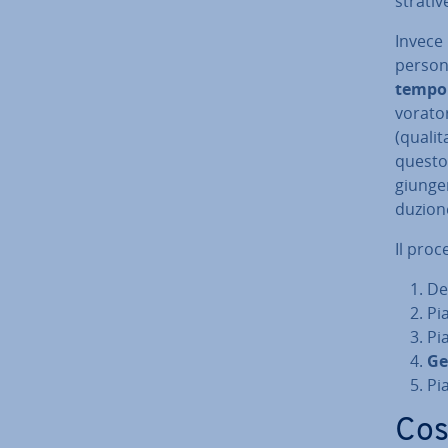
stra­ti
Invece l
persona
tempor
vo­ra­to
(qua­li
questo 
giun­ge­
du­zio­n
Il proc
De­
Pia
Pia
Ge
Pia
Cos