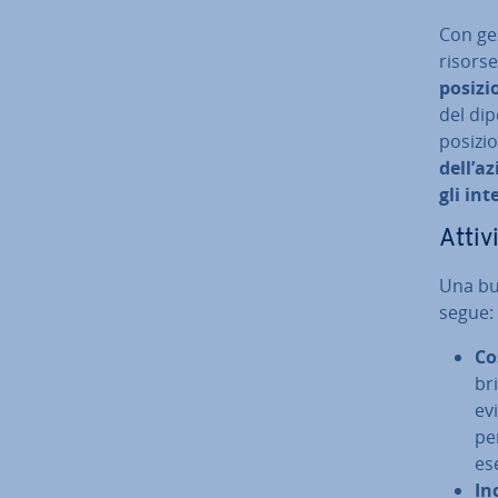
Con ge
risorse”
posizi
del di­
posizio
dell’a
gli int
Attiv
Una bu
segue:
Co
br
ev
per
ese
In