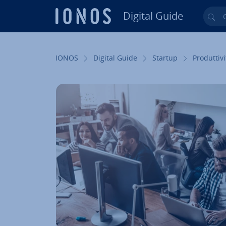
Digital Guide
Cer
Vai al contenuto prin­ci­pa­le
IONOS
Digital Guide
Startup
Pro­dut­ti­vi