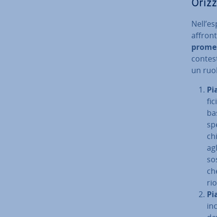
Orizz
Nell’esp
af­fron
pro­mes­
contest
un ruol
Pia
fi­
bas
sp
chi
agl
sos
che
rio
Pia
inc