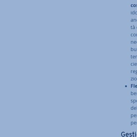
co
ido
anc
tà
co
nec
buo
tem
cie
re­
zio
Fle
be
spo
de
pe
pe
Gesti