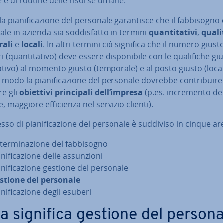
­ve e di routine delle risorse umane.
a pia­ni­fi­ca­zio­ne del personale ga­ran­ti­sce che il fab­bi­so­gno 
le in azienda sia sod­di­sfat­to in termini
quan­ti­ta­ti­vi
,
qua­li­
ali
e
locali
. In altri termini ciò significa che il numero giusto
­ri (quan­ti­ta­ti­vo) deve essere di­spo­ni­bi­le con le qua­li­fi­che gi
­ta­ti­vo) al momento giusto (temporale) e al posto giusto (local
modo la pia­ni­fi­ca­zio­ne del personale dovrebbe con­tri­bui­re
re gli
obiettivi prin­ci­pa­li dell’impresa
(p.es. in­cre­men­to de
e, maggiore ef­fi­cien­za nel servizio clienti).
esso di pia­ni­fi­ca­zio­ne del personale è suddiviso in cinque ar
ter­mi­na­zio­ne del fab­bi­so­gno
­ni­fi­ca­zio­ne delle as­sun­zio­ni
­ni­fi­ca­zio­ne gestione del personale
stione del personale
­ni­fi­ca­zio­ne degli esuberi
a significa gestione del person