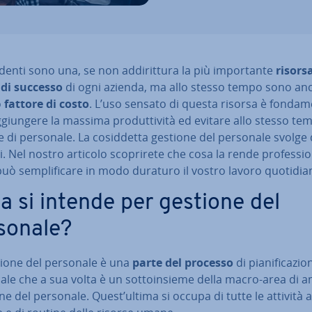
­den­ti sono una, se non ad­di­rit­tu­ra la più im­por­tan­te
risors
 di successo
di ogni azienda, ma allo stesso tempo sono an
o
fattore di costo
. L’uso sensato di questa risorsa è fon­da­me
­giun­ge­re la massima pro­dut­ti­vi­tà ed evitare allo stesso t
 di personale. La co­sid­det­ta gestione del personale svolge
. Nel nostro articolo sco­pri­re­te che cosa la rende pro­fes­sio­
ò sem­pli­fi­ca­re in modo duraturo il vostro lavoro quo­ti­dia­
a si intende per gestione del
sonale?
tione del personale è una
parte del processo
di pia­ni­fi­ca­zio
le che a sua volta è un sot­toin­sie­me della macro-area di am
o­ne del personale. Quest’ultima si occupa di tutte le attività a