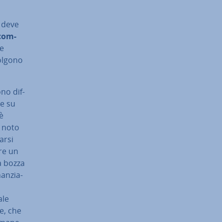
e deve
com­
le
volgono
ono dif­
le su
 è
è noto
r­si
are un
na bozza
nan­zia­
ale
ne, che