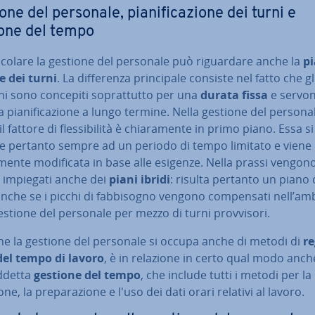
ne del personale, pia­ni­fi­ca­zio­ne dei turni e
one del tempo
ti­co­la­re la gestione del personale può ri­guar­da­re anche la
pi
ne dei turni
. La dif­fe­ren­za prin­ci­pa­le consiste nel fatto che gl
ni sono concepiti so­prat­tut­to per una
durata fissa
e servon
 pia­ni­fi­ca­zio­ne a lungo termine. Nella gestione del persona
l fattore di fles­si­bi­li­tà è chia­ra­men­te in primo piano. Essa si
sce pertanto sempre ad un periodo di tempo limitato e viene 
­men­te mo­di­fi­ca­ta in base alle esigenze. Nella prassi vengon
 impiegati anche dei
piani ibridi
: risulta pertanto un piano 
anche se i picchi di fab­bi­so­gno vengono com­pen­sa­ti nell’am
estione del personale per mezzo di turni prov­vi­so­ri.
he la gestione del personale si occupa anche di metodi di
re
 del tempo di lavoro
, è in relazione in certo qual modo anc
d­det­ta
gestione del tempo
, che include tutti i metodi per la 
o­ne, la pre­pa­ra­zio­ne e l'uso dei dati orari relativi al lavoro.