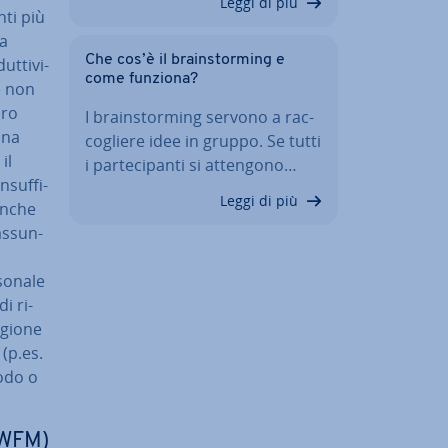
Leggi di più
­ti più
Ma
Che cos’è il brain­stor­ming e
t­ti­vi­
come funziona?
e non
oro
I brain­stor­ming servono a rac­
una
co­glie­re idee in gruppo. Se tutti
il
i par­te­ci­pan­ti si attengono…
­suf­fi­
Leggi di più
 anche
as­sun­
sonale
i ri­
tagione
 (p.es.
iodo o
(WFM)