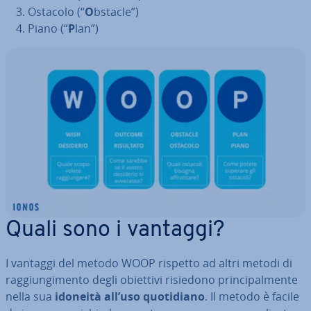
Ostacolo (“
O
bstacle”)
Piano (“
P
lan”)
Quali sono i vantaggi?
I vantaggi del metodo WOOP rispetto ad altri metodi di
rag­giun­gi­men­to degli obiettivi risiedono prin­ci­pal­men­te
nella sua
idoneità all’uso quo­ti­dia­no
. Il metodo è facile