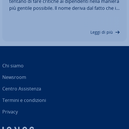
tentano di fare critiche ai di­pen­den­ti nella maniera
più gentile possibile. Il nome deriva dal fatto che il
riscontro negativo viene inserito tra due elogi, me­
ta­fo­ri­ca­men­te tra due fette di sandwich. Il
feedback sandwich è popolare…
Leggi di più
Chi siamo
Newsroom
Centro As­si­sten­za
Termini e con­di­zio­ni
Privacy