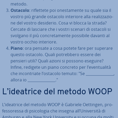
metodo.
Ostacolo
: ri­flet­te­te poi one­sta­men­te su quale sia il
vostro più grande ostacolo interiore alla rea­liz­za­zio­
ne del vostro desiderio. Cosa vi blocca la strada?
Cercate di lasciare che i vostri scenari di ostacoli si
svolgano il più con­cre­ta­men­te possibile davanti al
vostro occhio interiore.
Piano
: ora pensate a cosa potete fare per superare
questo ostacolo. Quali po­treb­be­ro essere dei
pensieri utili? Quali azioni si possono eseguire?
Infine, redigete un piano concreto per l’even­tua­li­tà
che in­con­tria­te l’ostacolo temuto: "Se _______________,
allora io _______________."
L’ideatrice del metodo WOOP
L’ideatrice del metodo WOOP è
Gabriele Oettingen, pro­
fes­so­res­sa di psi­co­lo­gia che insegna all’Uni­ver­si­tà di
Amburgo e alla New York Uni­ver­si­ty e si occupa da molti