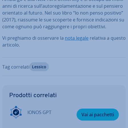
anni di ricerca sull’au­to­re­go­la­men­ta­zio­ne e sul pensiero
orientato al futuro. Nel suo libro “Io non penso positivo”
(2017), riassume le sue scoperte e fornisce in­di­ca­zio­ni su
come ognuno può rag­giun­ge­re i propri obiettivi.
Vi preghiamo di osservare la
nota legale
relativa a questo
articolo.
Tag correlati
Lessico
Vai al menu prin­ci­pa­le
Prodotti correlati
IONOS GPT
Vai ai pacchetti