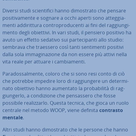
Diversi studi scien­ti­fi­ci hanno di­mo­stra­to che pensare
po­si­ti­va­men­te e sognare a occhi aperti sono at­teg­gia­
men­ti ad­di­rit­tu­ra con­tro­pro­du­cen­ti ai fini del rag­giun­gi­
men­to degli obiettivi. In vari studi, il pensiero positivo ha
avuto un effetto sedativo sui par­te­ci­pan­ti allo studio:
sembrava che traessero così tanti sen­ti­men­ti positivi
dalla sola im­ma­gi­na­zio­ne da non essere più attivi nella
vita reale per attuare i cam­bia­men­ti.
Pa­ra­dos­sal­men­te, coloro che si sono resi conto di ciò
che potrebbe impedire loro di rag­giun­ge­re un de­ter­mi­
na­to obiettivo hanno aumentato la pro­ba­bi­li­tà di rag­
giun­ger­lo, a con­di­zio­ne che pen­sas­se­ro che fosse
possibile rea­liz­zar­lo. Questa tecnica, che gioca un ruolo
centrale nel metodo WOOP, viene definita
contrasto
mentale
.
Altri studi hanno di­mo­stra­to che le persone che hanno