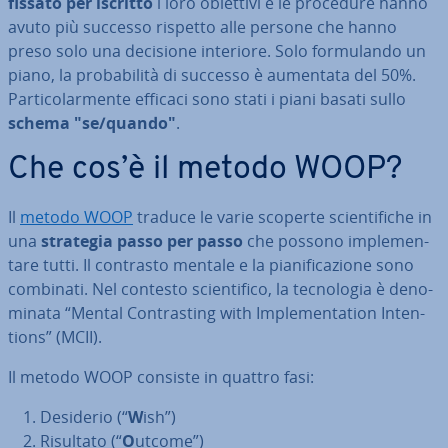
fissato per iscritto
i loro obiettivi e le procedure hanno
avuto più successo rispetto alle persone che hanno
preso solo una decisione interiore. Solo for­mu­lan­do un
piano, la pro­ba­bi­li­tà di successo è aumentata del 50%.
Par­ti­co­lar­men­te efficaci sono stati i piani basati sullo
schema "se/quando"
.
Che cos’è il metodo WOOP?
Il
metodo WOOP
traduce le varie scoperte scien­ti­fi­che in
una
strategia passo per passo
che possono im­ple­men­
ta­re tutti. Il contrasto mentale e la pia­ni­fi­ca­zio­ne sono
combinati. Nel contesto scien­ti­fi­co, la tec­no­lo­gia è de­no­
mi­na­ta “Mental Con­tra­sting with Im­ple­men­ta­tion In­ten­
tions” (MCII).
Il metodo WOOP consiste in quattro fasi:
Desiderio (“
W
ish”)
Risultato (“
O
utcome”)