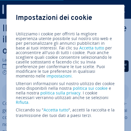
Digital Guide
Impostazioni dei cookie
Vai al contenuto prin­ci­pa­le
Il metodo WOOP: rag­giun­ge­re
Utilizziamo i cookie per offrirti la migliore
il successo no­no­stan­te gli
esperienza utente possibile sul nostro sito web e
per personalizzare gli annunci pubblicitari in
base ai tuoi interessi. Fai clic su
Accetta tutto
per
ostacoli
acconsentire all'uso di tutti i cookie. Puoi anche
scegliere quali cookie consentire selezionando le
La redazione di IONOS
caselle sottostanti e facendo clic su Invia
Condividi via Facebook
Condividi via Twitter
Condividi via Li
12 set 2023
preferenze per confermare le tue scelte. Puoi
modificare le tue preferenze in qualsiasi
4 mins
momento nelle
impostazioni
.
Ulteriori informazioni sul nostro utilizzo dei cookie
sono disponibili nella nostra
politica sui cookie
e
Indice
nella nostra
politica sulla privacy
. I cookie
necessari verranno utilizzati anche se selezioni
Rifiuta
.
Con­cen­tra­te­vi sul vostro obiettivo e riu­sci­re­te a rag­giun­
ger­lo: questo principio è stato insegnato per decenni dai
Cliccando su "
Accetta tutto
", accetti la raccolta e la
trasmissione dei tuoi dati a paesi terzi.
coach della pro­dut­ti­vi­tà. Ma questo ottimismo pre­scrit­to
non funziona per tutti. I dubbi e gli eventuali problemi