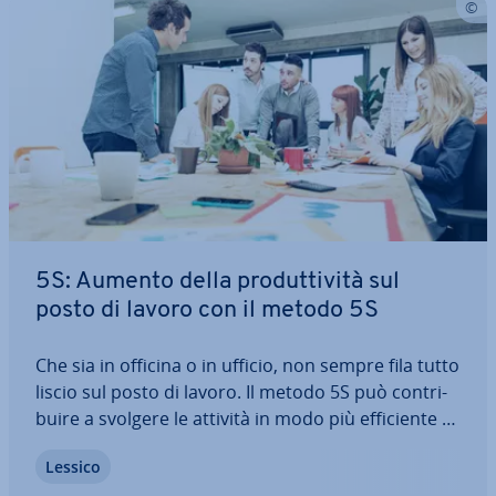
5S: Aumento della pro­dut­ti­vi­tà sul
posto di lavoro con il metodo 5S
Che sia in officina o in ufficio, non sempre fila tutto
liscio sul posto di lavoro. Il metodo 5S può con­tri­
bui­re a svolgere le attività in modo più ef­fi­cien­te e
a sfruttare meglio le risorse. È un metodo che
Lessico
arriva dal Giappone, dove ha ri­vo­lu­zio­na­to il