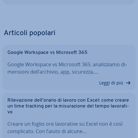
Articoli popolari
Google Workspace vs Microsoft 365
Google Workspace vs Microsoft 365: ana­liz­zia­mo di­
men­sio­ni dell’archivio, app, sicurezza,…
Leggi di più
Ri­le­va­zio­ne dell’orario di lavoro con Excel: come creare
un time tracking per la mi­su­ra­zio­ne del tempo la­vo­ra­ti­
vo
Creare un foglio ore la­vo­ra­ti­ve su Excel non è così
com­pli­ca­to. Con l’aiuto di alcune…