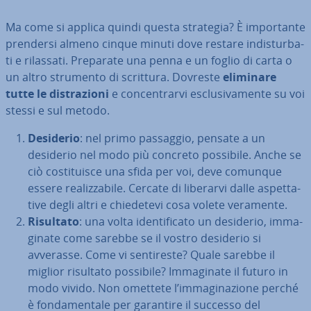
Ma come si applica quindi questa strategia? È im­por­tan­te
prendersi almeno cinque minuti dove restare in­di­stur­ba­
ti e rilassati. Preparate una penna e un foglio di carta o
un altro strumento di scrittura. Dovreste
eliminare
tutte le di­stra­zio­ni
e con­cen­trar­vi esclu­si­va­men­te su voi
stessi e sul metodo.
Desiderio
: nel primo passaggio, pensate a un
desiderio nel modo più concreto possibile. Anche se
ciò co­sti­tui­sce una sfida per voi, deve comunque
essere rea­liz­za­bi­le. Cercate di liberarvi dalle aspet­ta­
ti­ve degli altri e chie­de­te­vi cosa volete veramente.
Risultato
: una volta iden­ti­fi­ca­to un desiderio, im­ma­
gi­na­te come sarebbe se il vostro desiderio si
avverasse. Come vi sen­ti­re­ste? Quale sarebbe il
miglior risultato possibile? Im­ma­gi­na­te il futuro in
modo vivido. Non omettete l’im­ma­gi­na­zio­ne perché
è fon­da­men­ta­le per garantire il successo del