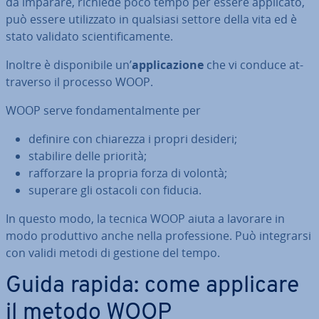
da imparare, richiede poco tempo per essere applicato,
può essere uti­liz­za­to in qualsiasi settore della vita ed è
stato validato scien­ti­fi­ca­men­te.
Inoltre è di­spo­ni­bi­le un’
ap­pli­ca­zio­ne
che vi conduce at­
tra­ver­so il processo WOOP.
WOOP serve fon­da­men­tal­men­te per
definire con chiarezza i propri desideri;
stabilire delle priorità;
raf­for­za­re la propria forza di volontà;
superare gli ostacoli con fiducia.
In questo modo, la tecnica WOOP aiuta a lavorare in
modo pro­dut­ti­vo anche nella pro­fes­sio­ne. Può in­te­grar­si
con validi metodi di gestione del tempo.
Guida rapida: come applicare
il metodo WOOP