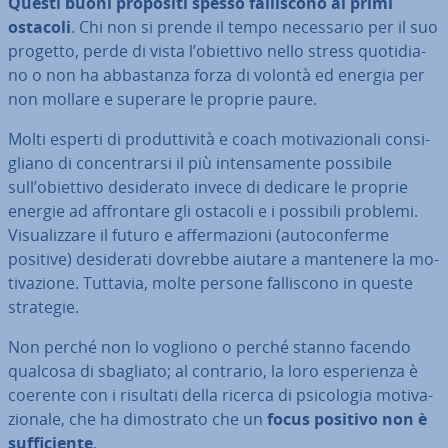
Questi buoni propositi spesso fal­li­sco­no ai primi
ostacoli
. Chi non si prende il tempo ne­ces­sa­rio per il suo
progetto, perde di vista l’obiettivo nello stress quo­ti­dia­
no o non ha ab­ba­stan­za forza di volontà ed energia per
non mollare e superare le proprie paure.
Molti esperti di pro­dut­ti­vi­tà e coach mo­ti­va­zio­na­li con­si­
glia­no di con­cen­trar­si il più in­ten­sa­men­te possibile
sull’obiettivo de­si­de­ra­to invece di dedicare le proprie
energie ad af­fron­ta­re gli ostacoli e i possibili problemi.
Vi­sua­liz­za­re il futuro e af­fer­ma­zio­ni (au­to­con­fer­me
positive) de­si­de­ra­ti dovrebbe aiutare a mantenere la mo­
ti­va­zio­ne. Tuttavia, molte persone fal­li­sco­no in queste
strategie.
Non perché non lo vogliono o perché stanno facendo
qualcosa di sbagliato; al contrario, la loro espe­rien­za è
coerente con i risultati della ricerca di psi­co­lo­gia mo­ti­va­
zio­na­le, che ha di­mo­stra­to che un
focus positivo non è
suf­fi­cien­te
.