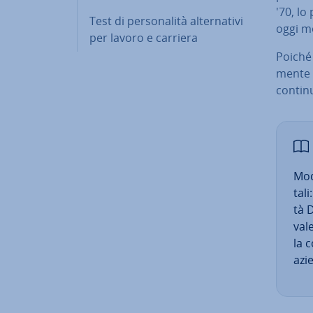
'70, lo
Test di per­so­na­li­tà al­ter­na­ti­vi
oggi mo
per lavoro e carriera
Poiché 
men­te 
con­ti­
Mod
ta­l
tà D
va­l
la c
azi