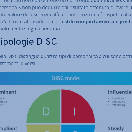
 i risultati non con­sen­to­no un confronto quan­ti­fi­ca­bi­le, val
 persona X non può dedurre dal risultato ottenuto di avere 
a­to valore di co­scien­zio­si­tà o di influenza in più rispetto alla
 Y. Il risultato evidenzia uno
stile com­por­ta­men­ta­le pre­d
solo per la singola persona.
tipologie DISC
lo DISC distingue quattro tipi di per­so­na­li­tà a cui sono at­tri­
­ta­men­ti diversi: