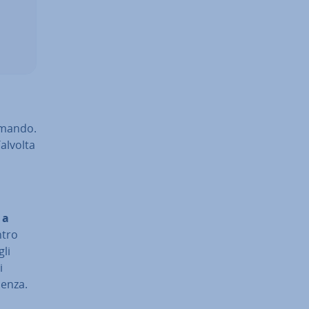
comando.
Talvolta
 a
ntro
gli
i
den­za.