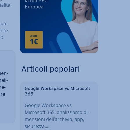
­li­tà
nua­
en­te
20.
Articoli popolari
men­
a­li­
re­
Google Workspace vs Microsoft
­re
365
Google Workspace vs
Microsoft 365: ana­liz­zia­mo di­
men­sio­ni dell’archivio, app,
sicurezza,…