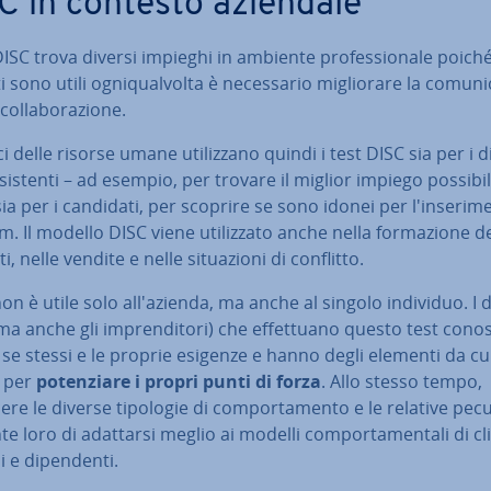
C in contesto aziendale
 DISC trova diversi impieghi in ambiente pro­fes­sio­na­le poiché
i sono utili ogni­qual­vol­ta è ne­ces­sa­rio mi­glio­ra­re la co­mu­ni­
col­la­bo­ra­zio­ne.
ici delle risorse umane uti­liz­za­no quindi i test DISC sia per i d
esistenti – ad esempio, per trovare il miglior impiego possibi
sia per i candidati, per scoprire se sono idonei per l'in­se­ri­m
m. Il modello DISC viene uti­liz­za­to anche nella for­ma­zio­ne d
i, nelle vendite e nelle si­tua­zio­ni di conflitto.
 non è utile solo al­l'a­zien­da, ma anche al singolo individuo. I d
(ma anche gli im­pren­di­to­ri) che ef­fet­tua­no questo test con
se stessi e le proprie esigenze e hanno degli elementi da cu
e per
po­ten­zia­re i propri punti di forza
. Allo stesso tempo,
re le diverse tipologie di com­por­ta­men­to e le relative pe­cu­li
e loro di adattarsi meglio ai modelli com­por­ta­men­ta­li di cli
 e di­pen­den­ti.