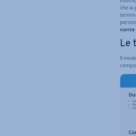
Inoltre,
che la
ter­mi­n
persona
nan­te
Le 
Il model
com­por