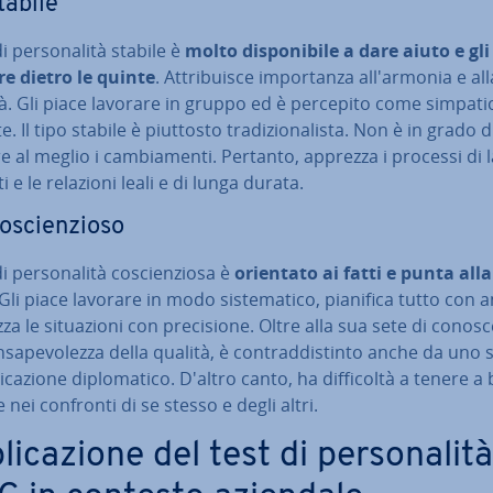
tabile
di per­so­na­li­tà stabile è
molto di­spo­ni­bi­le a dare aiuto e gl
re dietro le quinte
. At­tri­bui­sce im­por­tan­za al­l'ar­mo­nia e all
tà. Gli piace lavorare in gruppo ed è percepito come simpati
. Il tipo stabile è piuttosto tra­di­zio­na­li­sta. Non è in grado di
­re al meglio i cam­bia­men­ti. Pertanto, apprezza i processi di
i e le relazioni leali e di lunga durata.
­scien­zio­so
di per­so­na­li­tà co­scien­zio­sa è
orientato ai fatti e punta alla 
 Gli piace lavorare in modo si­ste­ma­ti­co, pianifica tutto con 
za le si­tua­zio­ni con pre­ci­sio­ne. Oltre alla sua sete di co­no­s
­sa­pe­vo­lez­za della qualità, è con­trad­di­stin­to anche da uno s
­ca­zio­ne di­plo­ma­ti­co. D'altro canto, ha dif­fi­col­tà a tenere a
 nei confronti di se stesso e degli altri.
li­ca­zio­ne del test di per­so­na­li­tà