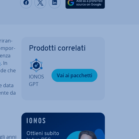
Condividi via Facebook
Condividi via Twitter
Condividi via LinkedIN
i­ran­
om­por­
Prodotti correlati
en­za
e
. In
ende che
Vai ai pacchetti
IONOS
GPT
he data
ente da
gli anni