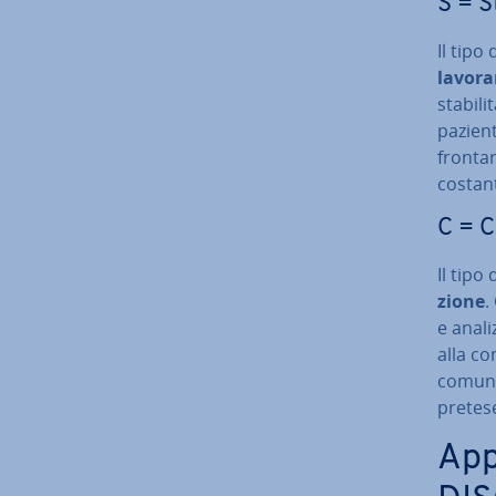
S = S
Il tipo 
lavora
stabili
paziente
fron­ta
costant
C = Co
Il tipo 
zio­ne
.
e analiz
alla con
co­mu­ni
pretese
Ap­p