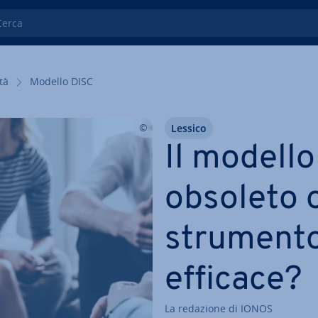
ca
­tà
Modello DISC
Lessico
Il modello
obsoleto 
strumento
efficace?
La redazione di IONOS