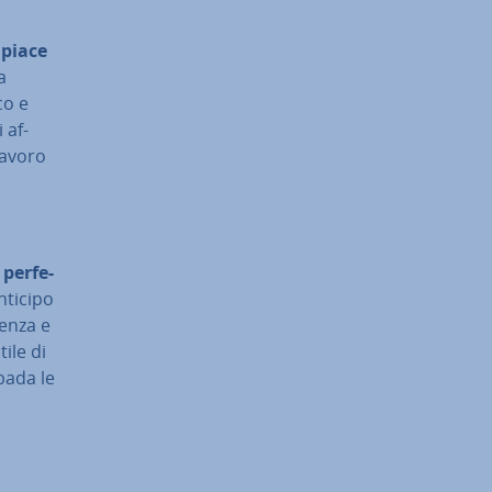
i piace
a
co e
 af­
 lavoro
per­fe­
anticipo
cen­za e
tile di
 bada le