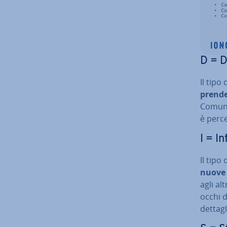
D = 
Il tipo
prende
Comunic
è perce
I = I
Il tipo 
nuove s
agli alt
occhi de
dettagli