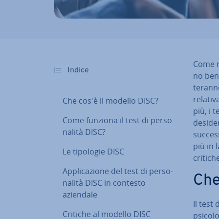
Come ri
Indice
no bene
te­ran­
re­la­t
Che cos'è il modello DISC?
più, i 
Come funziona il test di per­so­
de­si­d
na­li­tà DISC?
success
più in 
Le tipologie DISC
critich
Ap­pli­ca­zio­ne del test di per­so­
Che
na­li­tà DISC in contesto
aziendale
Il test 
Critiche al modello DISC
psicol