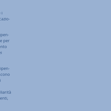
 i
ca­zio­
i­pen­
le per
en­to
ei
i­pen­
oscono
i
a­ri­tà
enti,