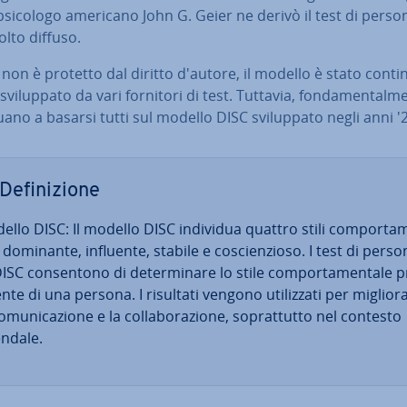
 psicologo americano John G. Geier ne derivò il test di per­so­na
lto diffuso.
non è protetto dal diritto d'autore, il modello è stato con­ti­
svi­lup­pa­to da vari fornitori di test. Tuttavia, fon­da­men­tal­m
nua­no a basarsi tutti sul modello DISC svi­lup­pa­to negli anni '
De­fi­ni­zio­ne
ello DISC: Il modello DISC individua quattro stili com­por­ta­
i: dominante, influente, stabile e co­scien­zio­so. I test di per­so­n
ISC con­sen­to­no di de­ter­mi­na­re lo stile com­por­ta­men­ta­le p
en­te di una persona. I risultati vengono uti­liz­za­ti per mi­glio­ra
o­mu­ni­ca­zio­ne e la col­la­bo­ra­zio­ne, so­prat­tut­to nel contesto
endale.