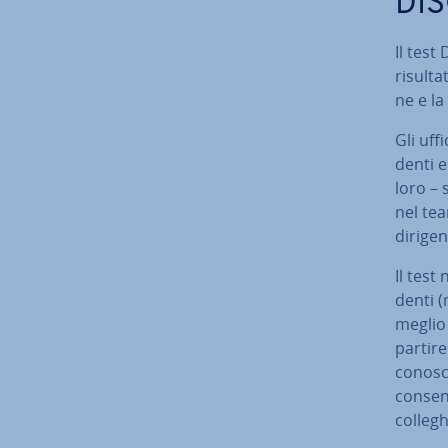
DIS
Il test
risultat
ne e la 
Gli uff
den­ti 
loro – 
nel tea
dirigent
Il test
den­ti 
meglio 
partir
conosce
consent
colleghi