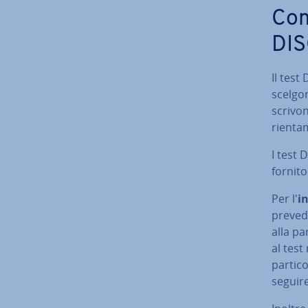
Come
DIS
Il test 
scelgon
scri­vo
rien­ta­
I test 
fornitor
Per l'
in
prevedo
alla par
al test
par­ti­
seguire