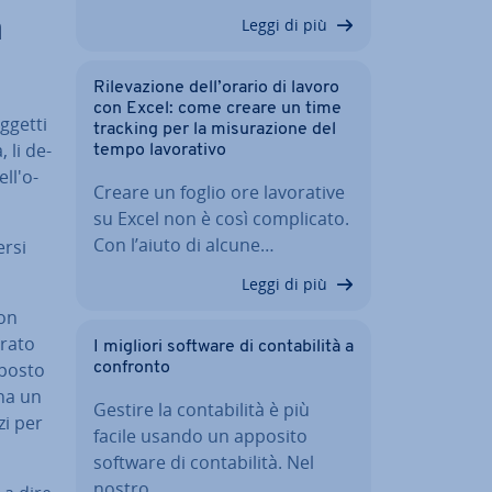
à
Leggi di più
Ri­le­va­zio­ne dell’orario di lavoro
con Excel: come creare un time
oggetti
tracking per la mi­su­ra­zio­ne del
, li de­
tempo la­vo­ra­ti­vo
­l'o­
Creare un foglio ore la­vo­ra­ti­ve
su Excel non è così com­pli­ca­to.
Con l’aiuto di alcune…
ersi
Leggi di più
non
ra­to
I migliori software di con­ta­bi­li­tà a
­po­sto
confronto
 ha un
Gestire la con­ta­bi­li­tà è più
zi per
facile usando un apposito
software di con­ta­bi­li­tà. Nel
nostro…