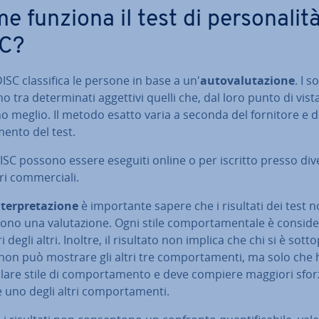
 funziona il test di per­so­na­li­t
C?
DISC clas­si­fi­ca le persone in base a un'
au­to­va­lu­ta­zio­ne
. I s
o tra de­ter­mi­na­ti aggettivi quelli che, dal loro punto di vista
­no meglio. Il metodo esatto varia a seconda del fornitore e del
men­to del test.
DISC possono essere eseguiti online o per iscritto presso div
i com­mer­cia­li.
­ter­pre­ta­zio­ne
è im­por­tan­te sapere che i risultati dei test 
no una va­lu­ta­zio­ne. Ogni stile com­por­ta­men­ta­le è con­si­de­
i degli altri. Inoltre, il risultato non implica che chi si è sot­to
 non può mostrare gli altri tre com­por­ta­men­ti, ma solo che
co­la­re stile di com­por­ta­men­to e deve compiere maggiori sfor
 uno degli altri com­por­ta­men­ti.