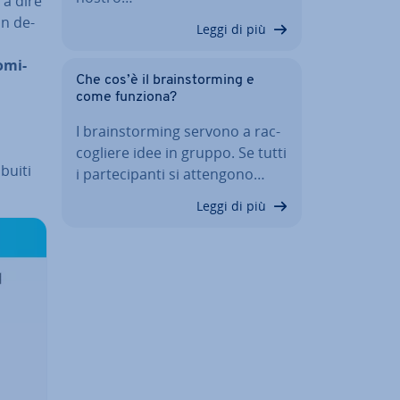
e a dire
un de­
Leggi di più
o­mi­
Che cos’è il brain­stor­ming e
come funziona?
I brain­stor­ming servono a rac­
co­glie­re idee in gruppo. Se tutti
bui­ti
i par­te­ci­pan­ti si attengono…
Leggi di più