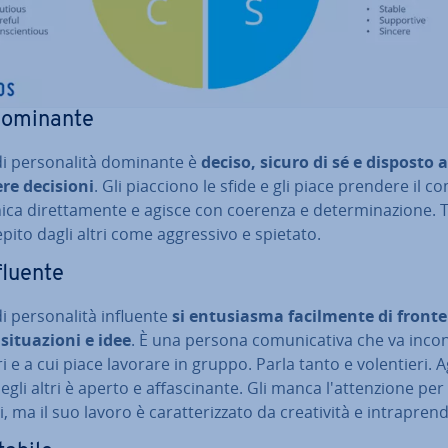
Dominante
 di per­so­na­li­tà dominante è
deciso, sicuro di sé e disposto a
re decisioni
. Gli piacciono le sfide e gli piace prendere il 
a di­ret­ta­men­te e agisce con coerenza e de­ter­mi­na­zio­ne. 
pito dagli altri come ag­gres­si­vo e spietato.
nfluente
di per­so­na­li­tà influente
si en­tu­sia­sma fa­cil­men­te di fronte
i­tua­zio­ni e idee
. È una persona co­mu­ni­ca­ti­va che va inco
ri e a cui piace lavorare in gruppo. Parla tanto e vo­len­tie­ri. A
gli altri è aperto e af­fa­sci­nan­te. Gli manca l'at­ten­zio­ne per 
, ma il suo lavoro è ca­rat­te­riz­za­to da crea­ti­vi­tà e in­tra­pren­