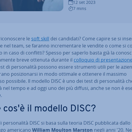
12 set 2023
7 mins
­co­no­sce­re le
soft skill
dei candidati? Come capire se si in­se­r
 nel team, se faranno in­cre­men­ta­re le vendite o come si c
no in caso di conflitti? Spesso per saperlo basta già la co­no­sc
i­va­men­te breve ottenuta durante il
colloquio di pre­sen­ta­zio­n
test di per­so­na­li­tà possono essere strumenti utili per le azi
e­ra­no po­si­zio­nar­si in modo ottimale e ottenere il massimo
o possibile. Il modello DISC è uno dei test di per­so­na­li­tà c
là nel tempo e ad oggi uno dei più diffusi, anche se non è es
e.
 cos'è il modello DISC?
di per­so­na­li­tà DISC si basa sulla teoria DISC pub­bli­ca­ta dallo
ogo americano
William Moulton Marston
negli anni '20. Ne