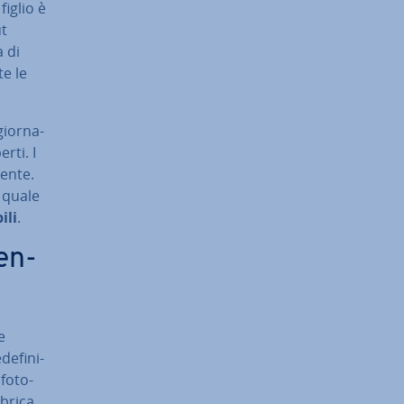
figlio è
ut
a di
te le
ior­na­
rti. I
men­te.
l quale
­li
.
men­
e
­fi­ni­
fo­to­
bbrica