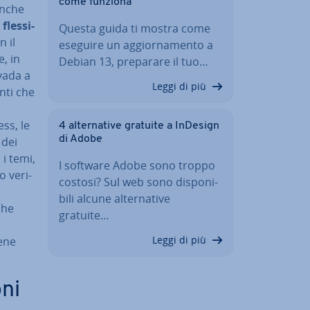
come funziona
anche
 fles­si­
Questa guida ti mostra come
n il
eseguire un ag­gior­na­men­to a
, in
Debian 13, preparare il tuo…
vada a
Leggi di più
n­ti che
ess, le
4 al­ter­na­ti­ve gratuite a InDesign
di Adobe
 dei
 i temi,
I software Adobe sono troppo
 ve­ri­
costosi? Sul web sono di­spo­ni­
bi­li alcune al­ter­na­ti­ve
che
gratuite…
Leggi di più
ene
oni