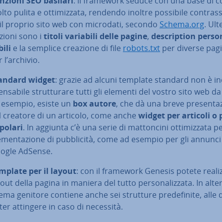
nzioni SEO basilari
: il framework seduce con una base di c
to pulita e ot­ti­miz­za­ta, rendendo inoltre possibile con­tras­
 il proprio sito web con microdati, secondo
Schema.org
. Ult
zioni sono i
titoli variabili delle pagine
,
de­scrip­tion per­so­n
bi­li
e la semplice creazione di file
robots.txt
per diverse pag
 l’archivio.
andard widget
: grazie ad alcuni template standard non è in­
n­sa­bi­le strut­tu­ra­re tutti gli elementi del vostro sito web d
 esempio, esiste un
box autore
, che dà una breve pre­sen­ta­
l creatore di un articolo, come anche
widget per articoli o
polari
. In aggiunta c’è una serie di mat­ton­ci­ni ot­ti­miz­za­ta pe
­men­ta­zio­ne di pub­bli­ci­tà, come ad esempio per gli annunci
ogle AdSense.
mplate per il layout
: con il framework Genesis potete rea­liz­z
out della pagina in maniera del tutto per­so­na­liz­za­ta. In al­ter­n
tema genitore contiene anche sei strutture pre­de­fi­ni­te, alle 
ter attingere in caso di necessità.