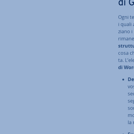
di 
Ogni te
i quali
zia­no 
rimane 
strutt
cosa ch
ta. L’e
di Wor
De
vos
se
se­
so
mod
la 