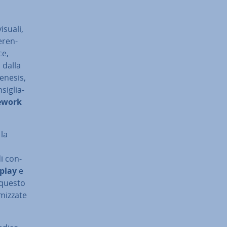
isuali,
­ren­
ce,
 dalla
Genesis,
i­glia­
ework
 la
i con­
splay
e
 questo
iz­za­te