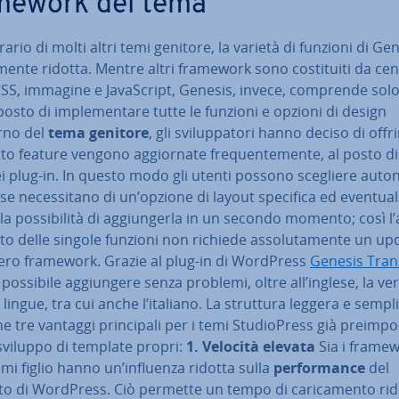
mework del tema
rario di molti altri temi genitore, la varietà di funzioni di Ge
a­men­te ridotta. Mentre altri framework sono co­sti­tui­ti da ce
 CSS, immagine e Ja­va­Script, Genesis, invece, comprende sol
l posto di im­ple­men­ta­re tutte le funzioni e opzioni di design
erno del
tema genitore
, gli svi­lup­pa­to­ri hanno deciso di offr
t­to feature vengono ag­gior­na­te fre­quen­te­men­te, al posto di u
ei plug-in. In questo modo gli utenti possono scegliere au­to­
se ne­ces­si­ta­no di un’opzione di layout specifica ed even­tual
a pos­si­bi­li­tà di ag­giun­ger­la in un secondo momento; così l’
to delle singole funzioni non richiede as­so­lu­ta­men­te un up
tero framework. Grazie al plug-in di WordPress
Genesis Trans
possibile ag­giun­ge­re senza problemi, oltre all’inglese, la ve
e lingue, tra cui anche l’italiano. La struttura leggera e sempl
 tre vantaggi prin­ci­pa­li per i temi Stu­dio­Press già pre­im­po­s
sviluppo di template propri:
1. Velocità elevata
Sia i frame
emi figlio hanno un’influenza ridotta sulla
per­for­man­ce
del
o di WordPress. Ciò permette un tempo di ca­ri­ca­men­to rid