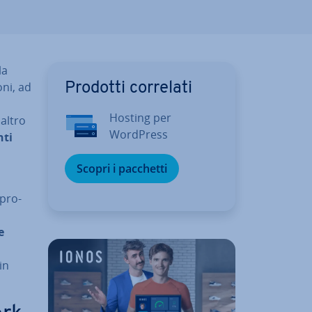
la
oni, ad
Prodotti correlati
Hosting per
 altro
WordPress
­ti
Scopri i pacchetti
 pro­
a
e
in