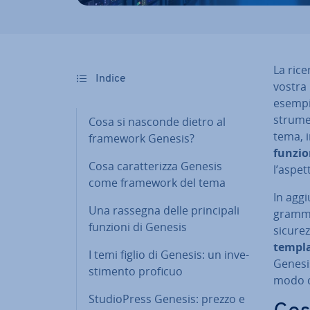
La rice
Indice
vostra 
esempio
strumen
Cosa si nasconde dietro al
tema, i
framework Genesis?
fun­zio
Cosa ca­rat­te­riz­za Genesis
l’aspet
come framework del tema
In aggi
Una rassegna delle prin­ci­pa­li
gram­ma
funzioni di Genesis
sicurez
templ
I temi figlio di Genesis: un in­ve­
Genesis
sti­men­to proficuo
modo c
Stu­dio­Press Genesis: prezzo e