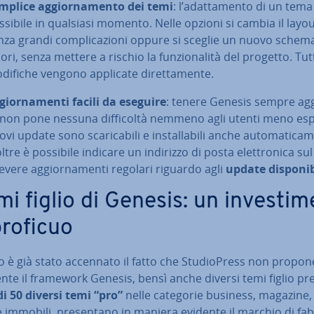
mplice ag­gior­na­men­to dei temi
: l’adat­ta­men­to di un tema 
ssibile in qualsiasi momento. Nelle opzioni si cambia il layo
nza grandi com­pli­ca­zio­ni oppure si sceglie un nuovo schem
ori, senza mettere a rischio la fun­zio­na­li­tà del progetto. Tut
difiche vengono applicate di­ret­ta­men­te.
­gior­na­men­ti facili da eseguire
: tenere Genesis sempre ag­g
 non pone nessuna dif­fi­col­tà nemmeno agli utenti meno espe
vi update sono sca­ri­ca­bi­li e in­stal­la­bi­li anche au­to­ma­ti­ca­
ltre è possibile indicare un indirizzo di posta elet­tro­ni­ca su
evere ag­gior­na­men­ti regolari riguardo agli
update di­spo­ni­bi
mi figlio di Genesis: un in­ve­sti­
proficuo
zio è già stato accennato il fatto che Stu­dio­Press non propon
te il framework Genesis, bensì anche diversi temi figlio pre­de
di 50 diversi temi “pro”
nelle categorie business, magazine, 
 e immobili, pre­sen­ta­no in maniera evidente il marchio di fa