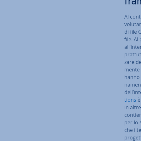
fra
Al cont
vo­lu­t
di file
file. A
all’int
prat­tu
za­re d
men­te 
hanno l
na­men­
dell’in
tions
è 
in altr
contiene
per lo 
che i t
progett