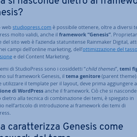
a si nasconde dietro al framew
esis?
to web
stu­dio­press.com
è possibile ottenere, oltre a diversi 
ess molto validi, anche il
framework “Genesis”
. Pro­prie­ta­
 del sito web è l’azienda sta­tu­ni­ten­se Rainmaker Digital, att
ei campi dell’online marketing, dell’
ot­ti­miz­za­zio­ne del tass
­sio­ne
e del Content Marketing.
temi di Stu­dio­Press sono i co­sid­det­ti “
child themes
”,
temi fig
ano sul framework Genesis, il
tema genitore
(parent theme).
uti­liz­za­re il template per il layout, deve prima ag­giun­ge­re al
­zio­ne di WordPress
anche il framework. Ciò che si nasconde
 dietro alla tecnica di com­bi­na­zio­ne dei temi, è spiegato in
io nell’articolo di in­tro­du­zio­ne ai framework dei temi di
ess.
a ca­rat­te­riz­za Genesis come