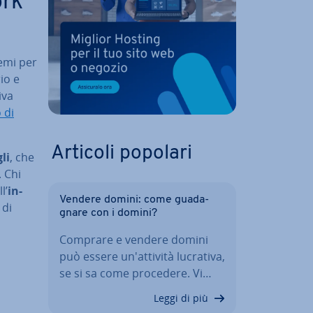
ork
temi per
rio e
iva
o di
Articoli popolari
li
, che
 Chi
l’
in­
Vendere domini: come gua­da­
 di
gna­re con i domini?
Comprare e vendere domini
può essere un'at­ti­vi­tà lucrativa,
se si sa come procedere. Vi…
Leggi di più