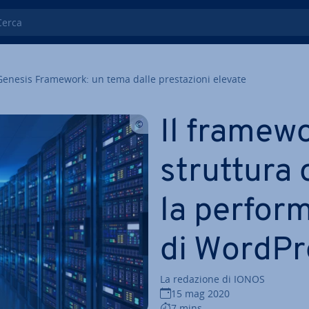
ca
Genesis Framework: un tema dalle pre­sta­zio­ni elevate
Il framewo
struttura 
la per­for­
di WordPr
La redazione di IONOS
15 mag 2020
7 mins