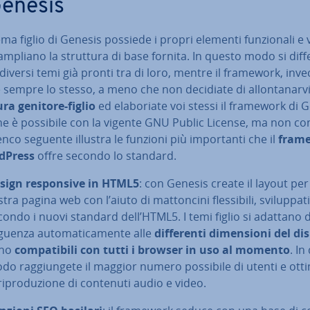
Genesis
ma figlio di Genesis possiede i propri elementi fun­zio­na­li e v
 ampliano la struttura di base fornita. In questo modo si dif­fe
i diversi temi già pronti tra di loro, mentre il framework, inve
sempre lo stesso, a meno che non decidiate di al­lon­ta­nar­vi
ura genitore-figlio
ed ela­bo­ria­te voi stessi il framework di 
e è possibile con la vigente GNU Public License, ma non con­s
lenco seguente illustra le funzioni più im­por­tan­ti che il
fram
dPress
offre secondo lo standard.
sign re­spon­si­ve in HTML5
: con Genesis create il layout per
tra pagina web con l’aiuto di mat­ton­ci­ni fles­si­bi­li, svi­lup­pa­ti
condo i nuovi standard dell’HTML5. I temi figlio si adattano d
guen­za au­to­ma­ti­ca­men­te alle
dif­fe­ren­ti di­men­sio­ni del di
no
com­pa­ti­bi­li con tutti i browser in uso al momento
. In
o rag­giun­ge­te il maggior numero possibile di utenti e ot­ti­m
ri­pro­du­zio­ne di contenuti audio e video.