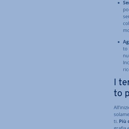
Se
po
se
col
mo
Ag
to
nuo
Ino
ric
I te
to 
All’ini
solamen
ti.
Più 
gra­fia