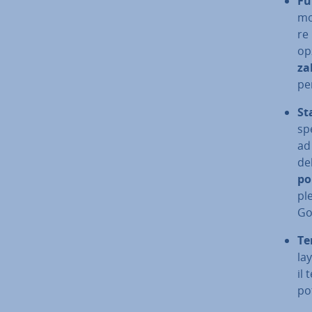
Fu
mol
re
op
za­
per
St
spe
ad
de
po
ple
Go
Te
lay
il 
po