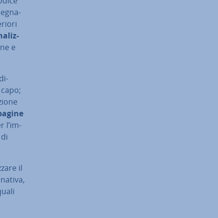
odice
se­gna­
eriori
a­liz­
ine e
di­
a capo;
zio­ne
 pagine
r l’im­
 di
a­re il
a­ti­va,
quali