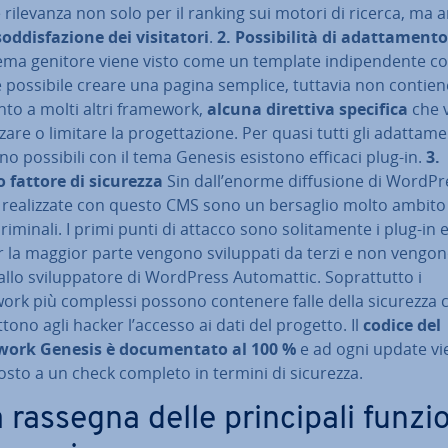
rilevanza non solo per il ranking sui motori di ricerca, ma 
od­di­sfa­zio­ne dei vi­si­ta­to­ri
.
2. Pos­si­bi­li­tà di adat­ta­men­to
tema genitore viene visto come un template in­di­pen­den­te co
 possibile creare una pagina semplice, tuttavia non contiene
nto a molti altri framework,
alcuna direttiva
specifica
che 
­za­re o limitare la pro­get­ta­zio­ne. Per quasi tutti gli adat­ta­me
o possibili con il tema Genesis esistono efficaci plug-in.
3.
o fattore di sicurezza
Sin dall’enorme dif­fu­sio­ne di WordPr
rea­liz­za­te con questo CMS sono un bersaglio molto ambito
riminali. I primi punti di attacco sono so­li­ta­men­te i plug-in e
 la maggior parte vengono svi­lup­pa­ti da terzi e non vengono
 dallo svi­lup­pa­to­re di WordPress Au­to­mat­tic. So­prat­tut­to i
ork più complessi possono contenere falle della sicurezza 
­to­no agli hacker l’accesso ai dati del progetto. Il
codice del
ork Genesis è do­cu­men­ta­to al 100 %
e ad ogni update vi
po­sto a un check completo in termini di sicurezza.
rassegna delle prin­ci­pa­li funzi