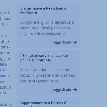
5 al­ter­na­ti­ve a Nextcloud a
nesis è
confronto
ntinaia
Scopri le migliori al­ter­na­ti­ve a
o 100
Nextcloud, ideali per diverse
esigenze di ar­chi­via­zio­ne…
ire so­
ti­liz­
Leggi di più
no­ma­
­men­te
I 7 migliori servizi di backup
ag­gior­
online a confronto
date
Salva i tuoi dati al sicuro nel
­la­
cloud. Ti pre­sen­tia­mo 7 servizi
rsione
per pro­teg­ge­re i tuoi…
ice
ta­ti o
Leggi di più
work
Ag­gior­na­men­to a Debian 13:
otto, di