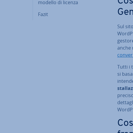
Cos
modello di licenza
Gen
Fazit
Sul si
WordPr
gestore
anche n
con­ver
Tutti i 
si bas
intende 
stal­la
preciso
dettagl
WordPr
Cos