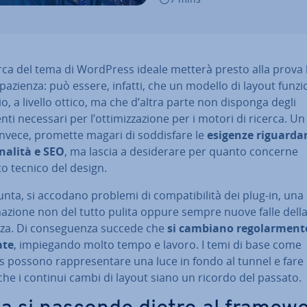
rca del tema di WordPress ideale metterà presto alla prova 
pazienza: può essere, infatti, che un modello di layout funzi
, a livello ottico, ma che d’altra parte non disponga degli
ti necessari per l’ot­ti­miz­za­zio­ne per i motori di ricerca. Un
nvece, promette magari di sod­di­sfa­re le
esigenze ri­guar­dan
­na­li­tà e SEO
, ma lascia a de­si­de­ra­re per quanto concerne
to tecnico del design.
unta, si accodano problemi di com­pa­ti­bi­li­tà dei plug-in, una
­zio­ne non del tutto pulita oppure sempre nuove falle dell
za. Di con­se­guen­za succede che
si cambiano re­go­lar­men­t
ate
, im­pie­gan­do molto tempo e lavoro. I temi di base come
 possono rap­pre­sen­ta­re una luce in fondo al tunnel e fare 
he i continui cambi di layout siano un ricordo del passato.