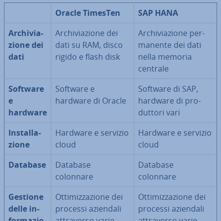
Oracle TimesTen
SAP HANA
Ar­chi­via­
Ar­chi­via­zio­ne dei
Ar­chi­via­zio­ne per­
zio­ne dei
dati su RAM, disco
ma­nen­te dei dati
dati
rigido e flash disk
nella memoria
centrale
Software
Software e
Software di SAP,
e
hardware di Oracle
hardware di pro­
hardware
dut­to­ri vari
In­stal­la­
Hardware e servizio
Hardware e servizio
zio­ne
cloud
cloud
Database
Database
Database
colonnare
colonnare
Gestione
Ot­ti­miz­za­zio­ne dei
Ot­ti­miz­za­zio­ne dei
delle in­
processi aziendali
processi aziendali
for­ma­zio­
at­tra­ver­so varie
at­tra­ver­so varie