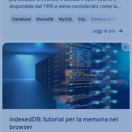
di­spo­ni­bi­le dal 1995 e viene con­si­de­ra­to come la
soluzione standard per database re­la­zio­na­li.
Database
MariaDB
MySQL
SQL
Com­pa­ra­ti­va
Tuttavia, MariaDB sta di­ven­tan­do sempre più
un’al­ter­na­ti­va in­te­res­san­te al classico…
Leggi di più
IndexedDB: tutorial per la memoria nel
browser