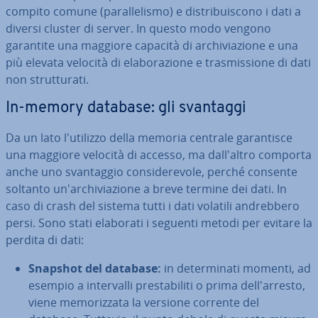
compito comune (pa­ral­le­li­smo) e di­stri­bui­sco­no i dati a
diversi cluster di server. In questo modo vengono
garantite una maggiore capacità di ar­chi­via­zio­ne e una
più elevata velocità di ela­bo­ra­zio­ne e tra­smis­sio­ne di dati
non strut­tu­ra­ti.
In-memory database: gli svantaggi
Da un lato l'u­ti­liz­zo della memoria centrale ga­ran­ti­sce
una maggiore velocità di accesso, ma dal­l'al­tro comporta
anche uno svan­tag­gio con­si­de­re­vo­le, perché consente
soltanto un'ar­chi­via­zio­ne a breve termine dei dati. In
caso di crash del sistema tutti i dati volatili an­dreb­be­ro
persi. Sono stati elaborati i seguenti metodi per evitare la
perdita di dati:
Snapshot del database:
in de­ter­mi­na­ti momenti, ad
esempio a in­ter­val­li pre­sta­bi­li­ti o prima del­l'ar­re­sto,
viene me­mo­riz­za­ta la versione corrente del