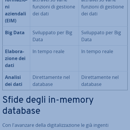
ni
funzioni di gestione
funzioni di gestione
aziendali
dei dati
dei dati
(EIM)
Big Data
Svi­lup­pa­to per Big
Svi­lup­pa­to per Big
Data
Data
Ela­bo­ra­
In tempo reale
In tempo reale
zio­ne dei
dati
Analisi
Di­ret­ta­men­te nel
Di­ret­ta­men­te nel
dei dati
database
database
Sfide degli in-memory
database
Con l'a­van­za­re della di­gi­ta­liz­za­zio­ne le già ingenti