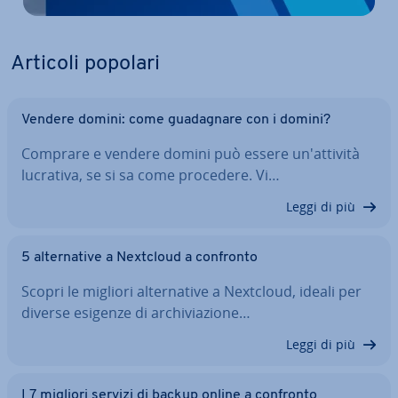
Articoli popolari
Vendere domini: come gua­da­gna­re con i domini?
Comprare e vendere domini può essere un'at­ti­vi­tà
lucrativa, se si sa come procedere. Vi…
Leggi di più
5 al­ter­na­ti­ve a Nextcloud a confronto
Scopri le migliori al­ter­na­ti­ve a Nextcloud, ideali per
diverse esigenze di ar­chi­via­zio­ne…
Leggi di più
I 7 migliori servizi di backup online a confronto