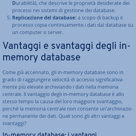
D
urabilità), che descrive le proprietà de­si­de­ra­te dei
processi nei sistemi di gestione dei database.
Re­pli­ca­zio­ne del database:
a scopo di backup il
processo copia con­ti­nua­men­te i dati dal database su
un computer o server.
Vantaggi e svantaggi degli in-
memory database
Come già accennato, gli in-memory database sono in
grado di rag­giun­ge­re velocità di accesso si­gni­fi­ca­ti­va­
men­te più elevate ar­chi­vian­do i dati nella memoria
centrale.
Il vantaggio degli in-memory database è allo
stesso tempo la causa del loro maggiore svan­tag­gio,
perché la memoria centrale non consente un'ar­chi­via­zio­
ne per­ma­nen­te dei dati. Quali sono gli altri vantaggi e
svantaggi?
In-memory database: i vantaggi