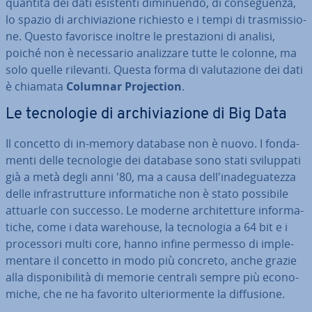
quantità dei dati esistenti di­mi­nuen­do, di con­se­guen­za,
lo spazio di ar­chi­via­zio­ne richiesto e i tempi di tra­smis­sio­
ne. Questo favorisce inoltre le pre­sta­zio­ni di analisi,
poiché non è ne­ces­sa­rio ana­liz­za­re tutte le colonne, ma
solo quelle rilevanti. Questa forma di va­lu­ta­zio­ne dei dati
è chiamata
Columnar Pro­jec­tion
.
Le tec­no­lo­gie di ar­chi­via­zio­ne di Big Data
Il concetto di in-memory database non è nuovo. I fon­da­
men­ti delle tec­no­lo­gie dei database sono stati svi­lup­pa­ti
già a metà degli anni '80, ma a causa del­l'i­na­de­gua­tez­za
delle in­fra­strut­tu­re in­for­ma­ti­che non è stato possibile
attuarle con successo. Le moderne ar­chi­tet­tu­re in­for­ma­
ti­che, come i data warehouse, la tec­no­lo­gia a 64 bit e i
pro­ces­so­ri multi core, hanno infine permesso di im­ple­
men­ta­re il concetto in modo più concreto, anche grazie
alla di­spo­ni­bi­li­tà di memorie centrali sempre più eco­no­
mi­che, che ne ha favorito ul­te­rior­men­te la dif­fu­sio­ne.