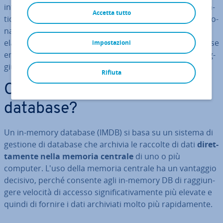
in­for­ma­zio­ni sono necessari soluzioni e sistemi in­for­ma­
Accetta tutto
ti­ci appositi. L'analisi dei dati mediante database tra­di­zio­
na­li non è più suf­fi­cien­te per ar­chi­via­re, con­sul­ta­re ed
elaborare grandi raccolte di dati. Gli in-memory database
impostazioni
entrano in scena proprio quando i database classici rag­
giun­go­no i loro limiti.
Rifiuta
Cosa sono gli in-memory
database?
Un in-memory database (IMDB) si basa su un sistema di
gestione di database che archivia le raccolte di dati
di­ret­
ta­men­te nella memoria centrale
di uno o più
computer. L'uso della memoria centrale ha un vantaggio
decisivo, perché consente agli in-memory DB di rag­giun­
ge­re velocità di accesso si­gni­fi­ca­ti­va­men­te più elevate e
quindi di fornire i dati ar­chi­via­ti molto più ra­pi­da­men­te.