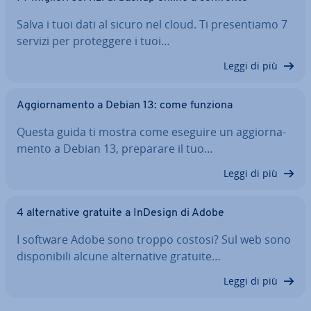
Salva i tuoi dati al sicuro nel cloud. Ti pre­sen­tia­mo 7
servizi per pro­teg­ge­re i tuoi…
Leggi di più
Ag­gior­na­men­to a Debian 13: come funziona
Questa guida ti mostra come eseguire un ag­gior­na­
men­to a Debian 13, preparare il tuo…
Leggi di più
4 al­ter­na­ti­ve gratuite a InDesign di Adobe
I software Adobe sono troppo costosi? Sul web sono
di­spo­ni­bi­li alcune al­ter­na­ti­ve gratuite…
Leggi di più