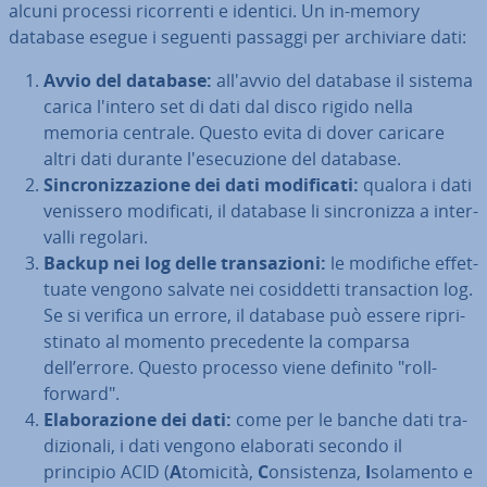
alcuni processi ri­cor­ren­ti e identici. Un in-memory
database esegue i seguenti passaggi per ar­chi­via­re dati:
Avvio del database:
all'avvio del database il sistema
carica l'intero set di dati dal disco rigido nella
memoria centrale. Questo evita di dover caricare
altri dati durante l'e­se­cu­zio­ne del database.
Sin­cro­niz­za­zio­ne dei dati mo­di­fi­ca­ti:
qualora i dati
venissero mo­di­fi­ca­ti, il database li sin­cro­niz­za a in­ter­
val­li regolari.
Backup nei log delle tran­sa­zio­ni:
le modifiche ef­fet­
tua­te vengono salvate nei co­sid­det­ti tran­sac­tion log.
Se si verifica un errore, il database può essere ri­pri­
sti­na­to al momento pre­ce­den­te la comparsa
dell’errore. Questo processo viene definito "roll-
forward".
Ela­bo­ra­zio­ne dei dati:
come per le banche dati tra­
di­zio­na­li, i dati vengono elaborati secondo il
principio ACID (
A
tomicità,
C
on­si­sten­za,
I
solamento e