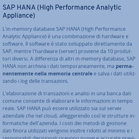
SAP HANA (High Per­for­man­ce Analytic
Appliance)
L'in-memory database SAP HANA (High Per­for­man­ce
Analytic Appliance) è una com­bi­na­zio­ne di hardware e
software. Il software è stato svi­lup­pa­to di­ret­ta­men­te da
SAP, mentre l'hard­ware (server) proviene da 10 pro­dut­
to­ri diversi. A dif­fe­ren­za di altri in-memory database, SAP
HANA non archivia i dati tem­po­ra­nea­men­te, ma
per­ma­
nen­te­men­te nella memoria centrale
e salva i dati uti­liz­
zan­do i log delle tran­sa­zio­ni.
L'e­la­bo­ra­zio­ne di tran­sa­zio­ni e analisi in una banca dati
comune consente di elaborare le in­for­ma­zio­ni in tempo
reale. SAP HANA può essere uti­liz­za­to sia sul server
aziendale che nel cloud, al­leg­ge­ren­do così le strutture in­
for­ma­ti­che del­l'a­zien­da. I costi dei metodi di gestione
dati finora uti­liz­za­ti vengono inoltre ridotti al minimo e i
re­spon­sa­bi­li de­ci­sio­na­li ricevono nuove e accurate pre­vi­