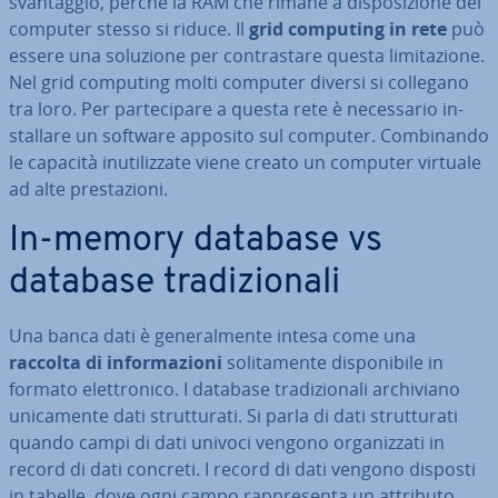
svan­tag­gio, perché la RAM che rimane a di­spo­si­zio­ne del
computer stesso si riduce. Il
grid computing in rete
può
essere una soluzione per con­tra­sta­re questa li­mi­ta­zio­ne.
Nel grid computing molti computer diversi si collegano
tra loro. Per par­te­ci­pa­re a questa rete è ne­ces­sa­rio in­
stal­la­re un software apposito sul computer. Com­bi­nan­do
le capacità inu­ti­liz­za­te viene creato un computer virtuale
ad alte pre­sta­zio­ni.
In-memory database vs
database tra­di­zio­na­li
Una banca dati è ge­ne­ral­men­te intesa come una
raccolta di in­for­ma­zio­ni
so­li­ta­men­te di­spo­ni­bi­le in
formato elet­tro­ni­co. I database tra­di­zio­na­li ar­chi­via­no
uni­ca­men­te dati strut­tu­ra­ti. Si parla di dati strut­tu­ra­ti
quando campi di dati univoci vengono or­ga­niz­za­ti in
record di dati concreti. I record di dati vengono disposti
in tabelle, dove ogni campo rap­pre­sen­ta un attributo