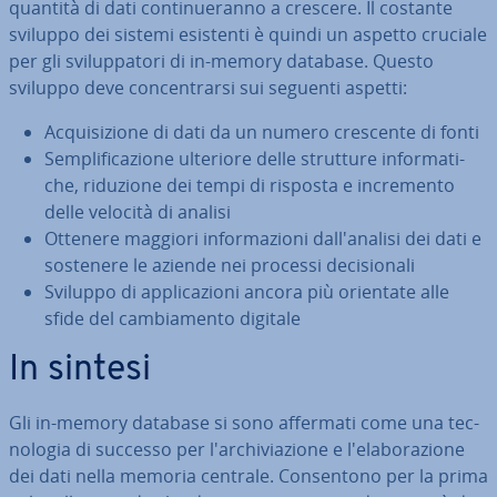
quantità di dati con­ti­nue­ran­no a crescere. Il costante
sviluppo dei sistemi esistenti è quindi un aspetto cruciale
per gli svi­lup­pa­to­ri di in-memory database. Questo
sviluppo deve con­cen­trar­si sui seguenti aspetti:
Ac­qui­si­zio­ne di dati da un numero crescente di fonti
Sem­pli­fi­ca­zio­ne ulteriore delle strutture in­for­ma­ti­
che, riduzione dei tempi di risposta e in­cre­men­to
delle velocità di analisi
Ottenere maggiori in­for­ma­zio­ni dal­l'a­na­li­si dei dati e
sostenere le aziende nei processi de­ci­sio­na­li
Sviluppo di ap­pli­ca­zio­ni ancora più orientate alle
sfide del cam­bia­men­to digitale
In sintesi
Gli in-memory database si sono affermati come una tec­
no­lo­gia di successo per l'ar­chi­via­zio­ne e l'e­la­bo­ra­zio­ne
dei dati nella memoria centrale. Con­sen­to­no per la prima