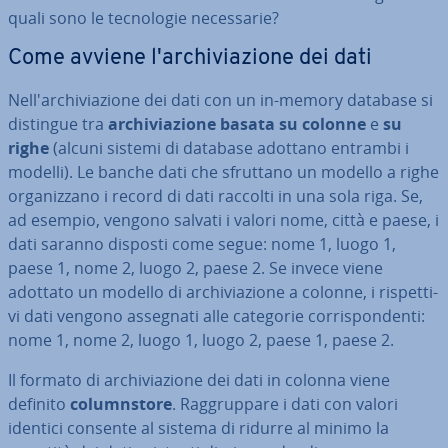
quali sono le tec­no­lo­gie ne­ces­sa­rie?
Come avviene l'ar­chi­via­zio­ne dei dati
Nel­l'ar­chi­via­zio­ne dei dati con un in-memory database si
distingue tra
ar­chi­via­zio­ne basata su
colonne
e
su
righe
(alcuni sistemi di database adottano entrambi i
modelli). Le banche dati che sfruttano un modello a righe
or­ga­niz­za­no i record di dati raccolti in una sola riga. Se,
ad esempio, vengono salvati i valori nome, città e paese, i
dati saranno disposti come segue: nome 1, luogo 1,
paese 1, nome 2, luogo 2, paese 2. Se invece viene
adottato un modello di ar­chi­via­zio­ne a colonne, i ri­spet­ti­
vi dati vengono assegnati alle categorie cor­ri­spon­den­ti:
nome 1, nome 2, luogo 1, luogo 2, paese 1, paese 2.
Il formato di ar­chi­via­zio­ne dei dati in colonna viene
definito
co­lumn­sto­re
. Rag­grup­pa­re i dati con valori
identici consente al sistema di ridurre al minimo la