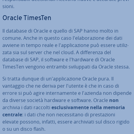
sio­ni.
Oracle TimesTen
Il database di Oracle e quello di SAP hanno molto in
comune. Anche in questo caso l'e­la­bo­ra­zio­ne dei dati
avviene in tempo reale e l'ap­pli­ca­zio­ne può essere uti­liz­
za­ta sia sul server che nel cloud. A dif­fe­ren­za del
database di SAP, il software e l'hard­ware di Oracle
TimesTen vengono entrambi svi­lup­pa­ti da Oracle stessa.
Si tratta dunque di un'ap­pli­ca­zio­ne Oracle pura. Il
vantaggio che ne deriva per l'utente è che in caso di
errore si può agire in­ter­na­men­te e l'azienda non dipende
da diverse società hardware e software. Oracle
non
archivia i dati raccolti
esclu­si­va­men­te nella memoria
centrale
: i dati che non ne­ces­si­ta­no di pre­sta­zio­ni
elevate possono, infatti, essere ar­chi­via­ti sul disco rigido
o su un disco flash.