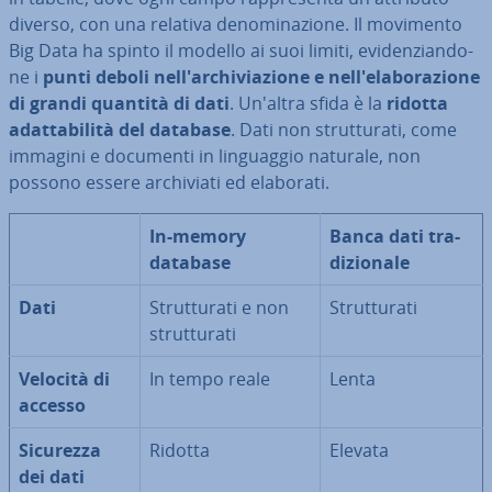
diverso, con una relativa de­no­mi­na­zio­ne. Il movimento
Big Data ha spinto il modello ai suoi limiti, evi­den­zian­do­
ne i
punti
deboli nel­l'ar­chi­via­zio­ne e nel­l'e­la­bo­ra­zio­ne
di grandi quantità di dati
. Un'altra sfida è la
ridotta
adat­ta­bi­li­tà del database
. Dati non strut­tu­ra­ti, come
immagini e documenti in lin­guag­gio naturale, non
possono essere ar­chi­via­ti ed elaborati.
In-memory
Banca dati tra­
database
di­zio­na­le
Dati
Strut­tu­ra­ti e non
Strut­tu­ra­ti
strut­tu­ra­ti
Velocità di
In tempo reale
Lenta
accesso
Sicurezza
Ridotta
Elevata
dei dati