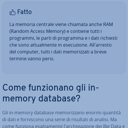
Fatto
La memoria centrale viene chiamata anche RAM
(Random Access Memory) e contiene tutti i
programmi, le parti di programma e i dati richiesti
che sono at­tual­men­te in ese­cu­zio­ne. Al­l'ar­re­sto
del computer, tutti i dati me­mo­riz­za­ti a breve
termine vanno persi.
Come fun­zio­na­no gli in-
memory database?
Gli in-memory database me­mo­riz­za­no enormi quantità
di dati e for­ni­sco­no una serie di risultati di analisi. Ma
come funziona esat­ta­men­te l'ar­chi­via­zio­ne dei Big Data e