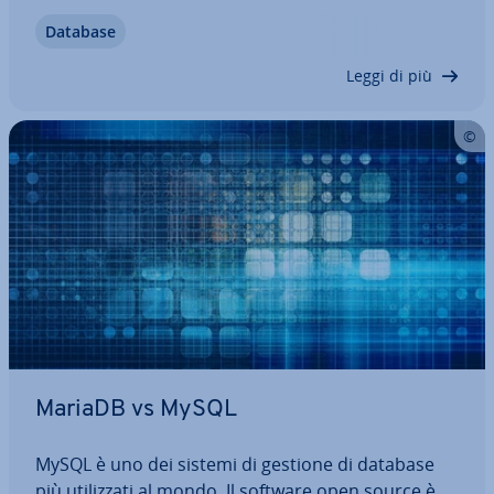
relazioni chiave e JOIN non lo sono. Vi pre­sen­tia­mo
Database
le basi del modello di database re­la­zio­na­le, evi­den­
zian­do i vantaggi e…
Leggi di più
MariaDB vs MySQL
MySQL è uno dei sistemi di gestione di database
più uti­liz­za­ti al mondo. Il software open source è