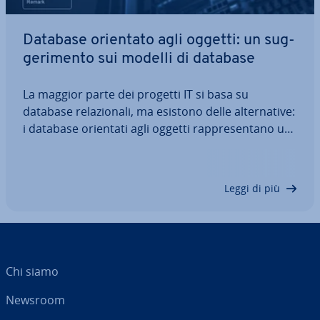
Database orientato agli oggetti: un sug­
ge­ri­men­to sui modelli di database
La maggior parte dei progetti IT si basa su
database re­la­zio­na­li, ma esistono delle al­ter­na­ti­ve:
i database orientati agli oggetti rap­pre­sen­ta­no un
mercato di nicchia, ma offrono alcuni vantaggi.
Invece di di­stri­bui­re tutti i dati in diverse tabelle,
tutti gli attributi associati…
Leggi di più
Chi siamo
Newsroom