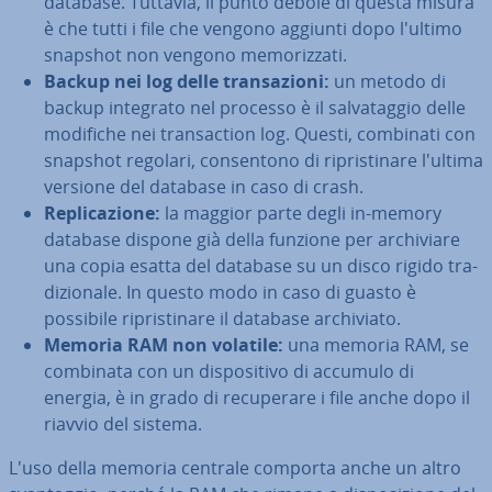
database. Tuttavia, il punto debole di questa misura
è che tutti i file che vengono aggiunti dopo l'ultimo
snapshot non vengono me­mo­riz­za­ti.
Backup nei log delle tran­sa­zio­ni:
un metodo di
backup integrato nel processo è il sal­va­tag­gio delle
modifiche nei tran­sac­tion log. Questi, combinati con
snapshot regolari, con­sen­to­no di ri­pri­sti­na­re l'ultima
versione del database in caso di crash.
Re­pli­ca­zio­ne:
la maggior parte degli in-memory
database dispone già della funzione per ar­chi­via­re
una copia esatta del database su un disco rigido tra­
di­zio­na­le. In questo modo in caso di guasto è
possibile ri­pri­sti­na­re il database ar­chi­via­to.
Memoria RAM non volatile:
una memoria RAM, se
combinata con un di­spo­si­ti­vo di accumulo di
energia, è in grado di re­cu­pe­ra­re i file anche dopo il
riavvio del sistema.
L'uso della memoria centrale comporta anche un altro