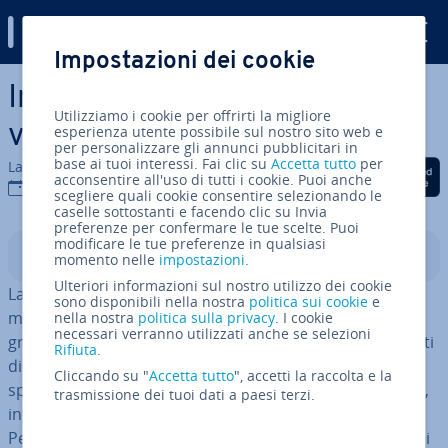
Digital Guide
Impostazioni dei cookie
Vai al contenuto prin­ci­pa­le
In-memory database: ar­chi­
Utilizziamo i cookie per offrirti la migliore
via­zio­ne di Big Data
esperienza utente possibile sul nostro sito web e
per personalizzare gli annunci pubblicitari in
base ai tuoi interessi. Fai clic su
Accetta tutto
per
La redazione di IONOS
Condividi via Facebook
Condividi via Twitter
Condividi via Li
acconsentire all'uso di tutti i cookie. Puoi anche
28 mag 2019
scegliere quali cookie consentire selezionando le
caselle sottostanti e facendo clic su Invia
preferenze per confermare le tue scelte. Puoi
modificare le tue preferenze in qualsiasi
Indice
momento nelle
impostazioni
.
Ulteriori informazioni sul nostro utilizzo dei cookie
La co­mu­ni­ca­zio­ne digitale genera quantità sempre
sono disponibili nella nostra
politica sui cookie
e
maggiori di dati (parola chiave:
Big Data
. Questa è una
nella nostra
politica sulla privacy
. I cookie
necessari verranno utilizzati anche se selezioni
grande op­por­tu­ni­tà per le aziende che lavorano con dati
Rifiuta
.
di questo tipo. Tuttavia, maggiore è la mole di dati a di­
Cliccando su "
Accetta tutto
", accetti la raccolta e la
spo­si­zio­ne di un'a­zien­da, più grande è la sfida di filtrare,
trasmissione dei tuoi dati a paesi terzi.
in­ter­re­la­zio­na­re, mo­del­liz­za­re e va­lo­riz­za­re questi dati.
Per sup­por­ta­re le aziende nel­l'e­la­bo­ra­zio­ne del flusso di