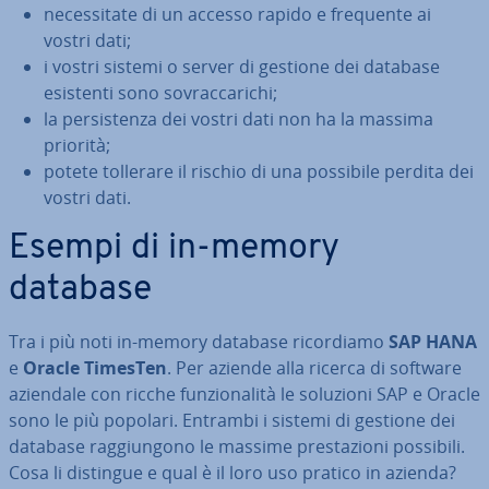
ne­ces­si­ta­te di un accesso rapido e frequente ai
vostri dati;
i vostri sistemi o server di gestione dei database
esistenti sono so­vrac­ca­ri­chi;
la per­si­sten­za dei vostri dati non ha la massima
priorità;
potete tollerare il rischio di una possibile perdita dei
vostri dati.
Esempi di in-memory
database
Tra i più noti in-memory database ri­cor­dia­mo
SAP HANA
e
Oracle TimesTen
. Per aziende alla ricerca di software
aziendale con ricche fun­zio­na­li­tà le soluzioni SAP e Oracle
sono le più popolari. Entrambi i sistemi di gestione dei
database rag­giun­go­no le massime pre­sta­zio­ni possibili.
Cosa li distingue e qual è il loro uso pratico in azienda?