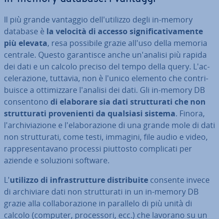
Il più grande vantaggio del­l'u­ti­liz­zo degli in-memory
database è
la velocità di accesso si­gni­fi­ca­ti­va­men­te
più elevata
, resa possibile grazie all'uso della memoria
centrale. Questo ga­ran­ti­sce anche un'a­na­li­si più rapida
dei dati e un calcolo preciso del tempo della query. L'ac­
ce­le­ra­zio­ne, tuttavia, non è l'unico elemento che con­tri­
bui­sce a ot­ti­miz­za­re l'analisi dei dati. Gli in-memory DB
con­sen­to­no
di elaborare sia dati strut­tu­ra­ti che non
strut­tu­ra­ti pro­ve­nien­ti da qualsiasi sistema
. Finora,
l'ar­chi­via­zio­ne e l'e­la­bo­ra­zio­ne di una grande mole di dati
non strut­tu­ra­ti, come testi, immagini, file audio e video,
rap­pre­sen­ta­va­no processi piuttosto com­pli­ca­ti per
aziende e soluzioni software.
L'
utilizzo di in­fra­strut­tu­re di­stri­bui­te
consente invece
di ar­chi­via­re dati non strut­tu­ra­ti in un in-memory DB
grazie alla col­la­bo­ra­zio­ne in parallelo di più unità di
calcolo (computer, pro­ces­so­ri, ecc.) che lavorano su un