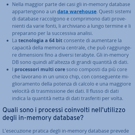
Nella maggior parte dei casi gli in-memory database
ap­par­ten­go­no a un
data warehouse
. Questi sistemi
di database rac­col­go­no e com­pri­mo­no dati pro­ve­
nien­ti da varie fonti, li ar­chi­via­no a lungo termine e li
preparano per la suc­ces­si­va analisi.
La
tec­no­lo­gia a 64 bit
consente di aumentare la
capacità della memoria centrale, che può rag­giun­ge­
re di­men­sio­ni fino a diversi terabyte. Gli in-memory
DB sono quindi al­l'al­tez­za di grandi quantità di dati.
I
pro­ces­so­ri multi core
sono composti da più core
che lavorano in un unico chip, con con­se­guen­te mi­
glio­ra­men­to della potenza di calcolo e una maggiore
velocità di tra­smis­sio­ne dei dati. Il flusso di dati
indica la quantità netta di dati tra­sfe­ri­ti per volta.
Quali sono i processi coinvolti nel­l'u­ti­liz­zo
degli in-memory database?
L'e­se­cu­zio­ne pratica degli in-memory database prevede