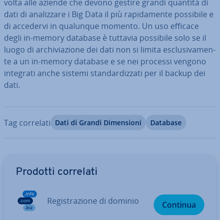
volta alle aziende che devono gestire grandi quantità di
dati di ana­liz­za­re i Big Data il più ra­pi­da­men­te possibile e
di accedervi in qualunque momento. Un uso efficace
degli in-memory database è tuttavia possibile solo se il
luogo di ar­chi­via­zio­ne dei dati non si limita esclu­si­va­men­
te a un in-memory database e se nei processi vengono
integrati anche sistemi stan­dar­diz­za­ti per il backup dei
dati.
Tag correlati
Dati di Grandi Di­men­sio­ni
Database
Vai al menu prin­ci­pa­le
Prodotti correlati
Re­gi­stra­zio­ne di dominio
Continua