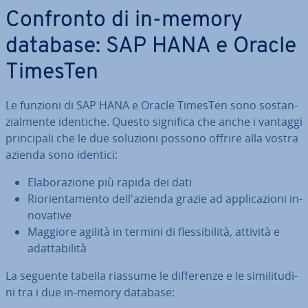
Confronto di in-memory
database: SAP HANA e Oracle
TimesTen
Le funzioni di SAP HANA e Oracle TimesTen sono so­stan­
zial­men­te identiche. Questo significa che anche i vantaggi
prin­ci­pa­li che le due soluzioni possono offrire alla vostra
azienda sono identici:
Ela­bo­ra­zio­ne più rapida dei dati
Rio­rien­ta­men­to del­l'a­zien­da grazie ad ap­pli­ca­zio­ni in­
no­va­ti­ve
Maggiore agilità in termini di fles­si­bi­li­tà, attività e
adat­ta­bi­li­tà
La seguente tabella riassume le dif­fe­ren­ze e le si­mi­li­tu­di­
ni tra i due in-memory database: