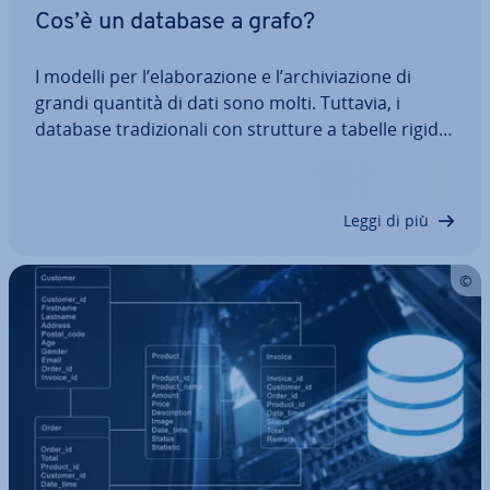
Cos’è un database a grafo?
I modelli per l’ela­bo­ra­zio­ne e l’ar­chi­via­zio­ne di
grandi quantità di dati sono molti. Tuttavia, i
database tra­di­zio­na­li con strutture a tabelle rigide
rag­giun­go­no ra­pi­da­men­te i loro limiti quando si
tratta di rap­pre­sen­ta­re relazioni complesse. I co­
sid­det­ti database a grafo (in…
Leggi di più