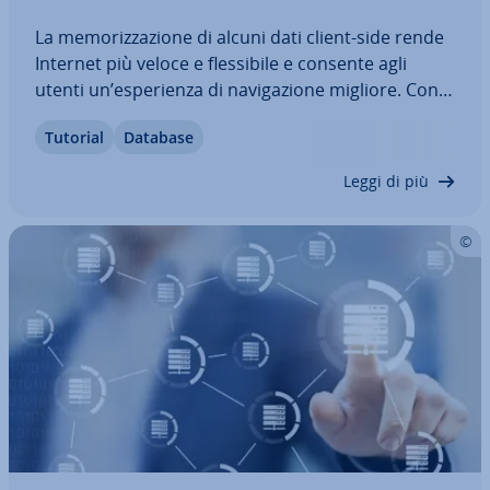
La me­mo­riz­za­zio­ne di alcuni dati client-side rende
Internet più veloce e fles­si­bi­le e consente agli
utenti un’espe­rien­za di na­vi­ga­zio­ne migliore. Con
IndexedDB è possibile me­mo­riz­za­re grandi
Tutorial
Database
quantità di dati nel browser del­l'u­ten­te per evitare
che vengano ri­ca­ri­ca­ti dal server…
Leggi di più