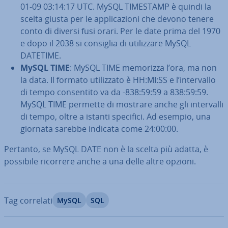
01-09 03:14:17 UTC. MySQL TIMESTAMP è quindi la
scelta giusta per le ap­pli­ca­zio­ni che devono tenere
conto di diversi fusi orari. Per le date prima del 1970
e dopo il 2038 si consiglia di uti­liz­za­re MySQL
DATETIME.
MySQL TIME
: MySQL TIME memorizza l’ora, ma non
la data. Il formato uti­liz­za­to è HH:MI:SS e l’in­ter­val­lo
di tempo con­sen­ti­to va da -838:59:59 a 838:59:59.
MySQL TIME permette di mostrare anche gli in­ter­val­li
di tempo, oltre a istanti specifici. Ad esempio, una
giornata sarebbe indicata come 24:00:00.
Pertanto, se MySQL DATE non è la scelta più adatta, è
possibile ricorrere anche a una delle altre opzioni.
Tag correlati
MySQL
SQL