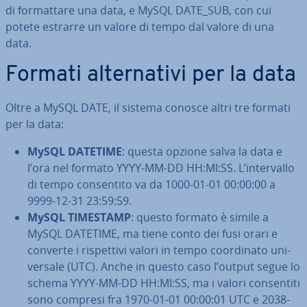
di for­mat­ta­re una data, e MySQL DATE_SUB, con cui
potete estrarre un valore di tempo dal valore di una
data.
Formati al­ter­na­ti­vi per la data
Oltre a MySQL DATE, il sistema conosce altri tre formati
per la data:
MySQL DATETIME
: questa opzione salva la data e
l’ora nel formato YYYY-MM-DD HH:MI:SS. L’in­ter­val­lo
di tempo con­sen­ti­to va da 1000-01-01 00:00:00 a
9999-12-31 23:59:59.
MySQL TIMESTAMP
: questo formato è simile a
MySQL DATETIME, ma tiene conto dei fusi orari e
converte i ri­spet­ti­vi valori in tempo coor­di­na­to uni­
ver­sa­le (UTC). Anche in questo caso l’output segue lo
schema YYYY-MM-DD HH:MI:SS, ma i valori con­sen­ti­ti
sono compresi fra 1970-01-01 00:00:01 UTC e 2038-