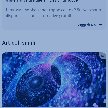
4 al­ter­na­ti­ve gratuite a InDesign di Adobe
I software Adobe sono troppo costosi? Sul web sono
di­spo­ni­bi­li alcune al­ter­na­ti­ve gratuite…
Leggi di più
Articoli simili