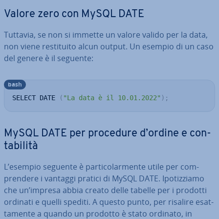
Valore zero con MySQL DATE
Tuttavia, se non si immette un valore valido per la data,
non viene re­sti­tui­to alcun output. Un esempio di un caso
del genere è il seguente:
bash
SELECT DATE 
(
"La data è il 10.01.2022"
)
;
MySQL DATE per procedure d’ordine e con­
ta­bi­li­tà
L’esempio seguente è par­ti­co­lar­men­te utile per com­
pren­de­re i vantaggi pratici di MySQL DATE. Ipo­tiz­zia­mo
che un’impresa abbia creato delle tabelle per i prodotti
ordinati e quelli spediti. A questo punto, per risalire esat­
ta­men­te a quando un prodotto è stato ordinato, in