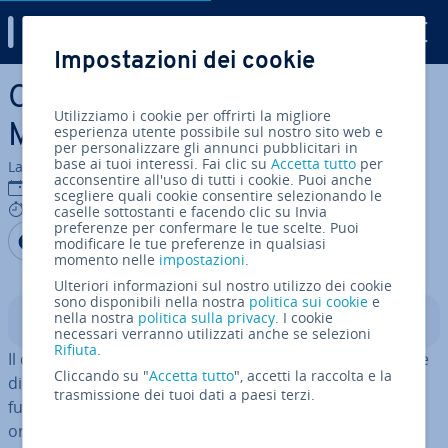
Digital Guide
Impostazioni dei cookie
Vai al contenuto prin­ci­pa­le
Come estrarre la data in
Utilizziamo i cookie per offrirti la migliore
MySQL con MySQL DATE
esperienza utente possibile sul nostro sito web e
per personalizzare gli annunci pubblicitari in
base ai tuoi interessi. Fai clic su
Accetta tutto
per
La redazione di IONOS
acconsentire all'uso di tutti i cookie. Puoi anche
24 nov 2022
scegliere quali cookie consentire selezionando le
4 mins
caselle sottostanti e facendo clic su Invia
preferenze per confermare le tue scelte. Puoi
Condividi via Facebook
Condividi via Twitter
Condividi via LinkedIN
Aggiungi come fonte
modificare le tue preferenze in qualsiasi
preferita su Google
momento nelle
impostazioni
.
Ulteriori informazioni sul nostro utilizzo dei cookie
sono disponibili nella nostra
politica sui cookie
e
nella nostra
politica sulla privacy
. I cookie
Indice
necessari verranno utilizzati anche se selezioni
Rifiuta
.
Il comando MySQL DATE vi permette di estrarre il valore
Cliccando su "
Accetta tutto
", accetti la raccolta e la
di una data da un’in­di­ca­zio­ne temporale. Questa
trasmissione dei tuoi dati a paesi terzi.
funzione è par­ti­co­lar­men­te utile per elenchi con­te­nen­ti
ordini, chiamate o per altre ope­ra­zio­ni.