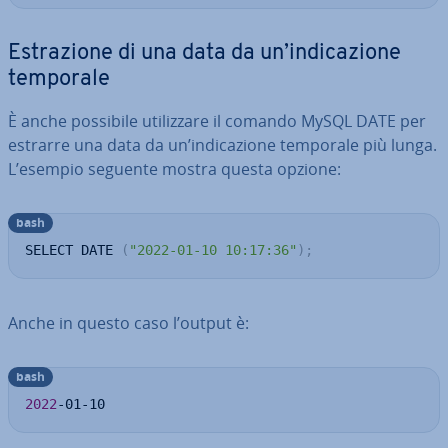
Estra­zio­ne di una data da un’in­di­ca­zio­ne
temporale
È anche possibile uti­liz­za­re il comando MySQL DATE per
estrarre una data da un’in­di­ca­zio­ne temporale più lunga.
L’esempio seguente mostra questa opzione:
bash
SELECT DATE 
(
"2022-01-10 10:17:36"
)
;
Anche in questo caso l’output è:
bash
2022
-01-10