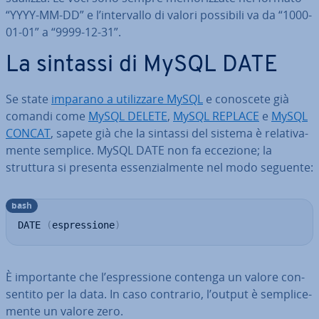
“YYYY-MM-DD” e l’in­ter­val­lo di valori possibili va da “1000-
01-01” a “9999-12-31”.
La sintassi di MySQL DATE
Se state
imparano a uti­liz­za­re MySQL
e conoscete già
comandi come
MySQL DELETE
,
MySQL REPLACE
e
MySQL
CONCAT
, sapete già che la sintassi del sistema è re­la­ti­va­
men­te semplice. MySQL DATE non fa eccezione; la
struttura si presenta es­sen­zial­men­te nel modo seguente:
bash
DATE 
(
espressione
)
È im­por­tan­te che l’espres­sio­ne contenga un valore con­
sen­ti­to per la data. In caso contrario, l’output è sem­pli­ce­
men­te un valore zero.