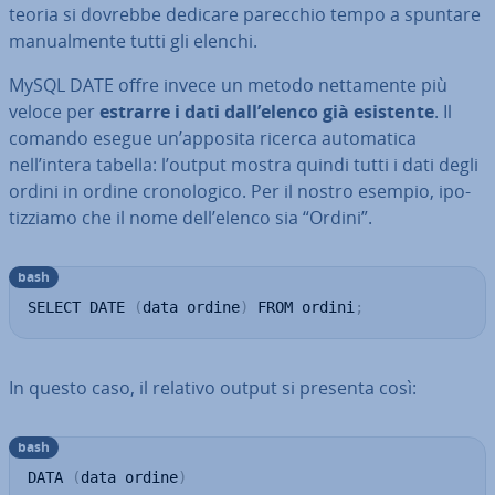
teoria si dovrebbe dedicare parecchio tempo a spuntare
ma­nual­men­te tutti gli elenchi.
MySQL DATE offre invece un metodo net­ta­men­te più
veloce per
estrarre i dati dall’elenco già esistente
. Il
comando esegue un’apposita ricerca au­to­ma­ti­ca
nell’intera tabella: l’output mostra quindi tutti i dati degli
ordini in ordine cro­no­lo­gi­co. Per il nostro esempio, ipo­
tiz­zia­mo che il nome dell’elenco sia “Ordini”.
bash
SELECT DATE 
(
data ordine
)
 FROM ordini
;
In questo caso, il relativo output si presenta così:
bash
DATA 
(
data ordine
)