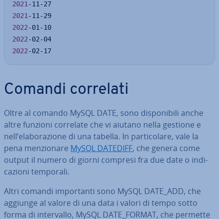
2021
2021
2022
2022
2022
-02-17
Comandi correlati
Oltre al comando MySQL DATE, sono di­spo­ni­bi­li anche
altre funzioni correlate che vi aiutano nella gestione e
nell’ela­bo­ra­zio­ne di una tabella. In par­ti­co­la­re, vale la
pena men­zio­na­re
MySQL DATEDIFF
, che genera come
output il numero di giorni compresi fra due date o in­di­
ca­zio­ni temporali.
Altri comandi im­por­tan­ti sono MySQL DATE_ADD, che
aggiunge al valore di una data i valori di tempo sotto
forma di in­ter­val­lo, MySQL DATE_FORMAT, che permette