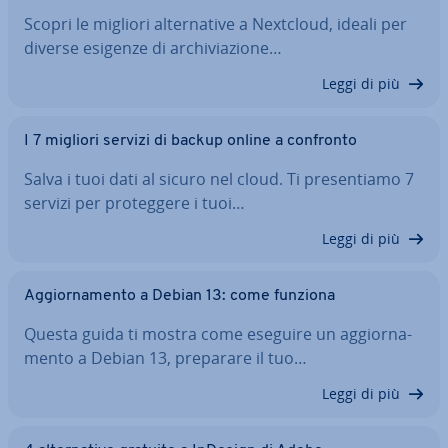
Scopri le migliori al­ter­na­ti­ve a Nextcloud, ideali per
diverse esigenze di ar­chi­via­zio­ne…
Leggi di più
I 7 migliori servizi di backup online a confronto
Salva i tuoi dati al sicuro nel cloud. Ti pre­sen­tia­mo 7
servizi per pro­teg­ge­re i tuoi…
Leggi di più
Ag­gior­na­men­to a Debian 13: come funziona
Questa guida ti mostra come eseguire un ag­gior­na­
men­to a Debian 13, preparare il tuo…
Leggi di più