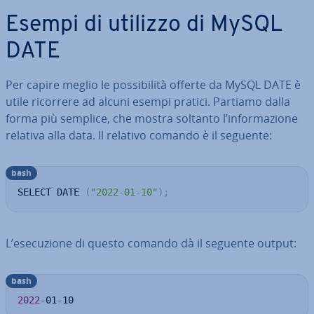
Esempi di utilizzo di MySQL
DATE
Per capire meglio le pos­si­bi­li­tà offerte da MySQL DATE è
utile ricorrere ad alcuni esempi pratici. Partiamo dalla
forma più semplice, che mostra soltanto l’in­for­ma­zio­ne
relativa alla data. Il relativo comando è il seguente:
bash
SELECT DATE 
(
"2022-01-10"
)
;
L’ese­cu­zio­ne di questo comando dà il seguente output:
bash
2022
-01-10