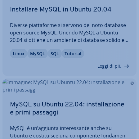
In­stal­la­re MySQL in Ubuntu 20.04
Diverse piat­ta­for­me si servono del noto database
open source MySQL. Unendo MySQL a Ubuntu
20.04 si ottiene un ambiente di database solido e
adatto a una varietà di scopi, dal web hosting alle
Linux
MySQL
SQL
Tutorial
ap­pli­ca­zio­ni aziendali. Il presente tutorial illustra
come in­stal­la­re e con­fi­gu­ra­re…
Leggi di più
MySQL su Ubuntu 22.04: in­stal­la­zio­ne
e primi passaggi
MySQL è un’aggiunta in­te­res­san­te anche su
Ubuntu e co­sti­tui­sce una com­po­nen­te fon­da­men­