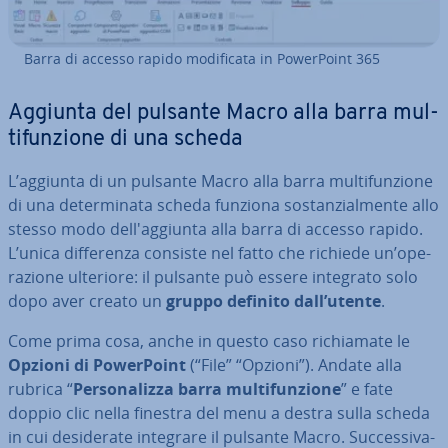
Barra di accesso rapido mo­di­fi­ca­ta in Po­wer­Point 365
Aggiunta del pulsante Macro alla barra mul­
ti­fun­zio­ne di una scheda
L’aggiunta di un pulsante Macro alla barra mul­ti­fun­zio­ne
di una de­ter­mi­na­ta scheda funziona so­stan­zial­men­te allo
stesso modo del­l'ag­giun­ta alla barra di accesso rapido.
L’unica dif­fe­ren­za consiste nel fatto che richiede un’ope­
ra­zio­ne ulteriore: il pulsante può essere integrato solo
dopo aver creato un
gruppo definito dall’utente
.
Come prima cosa, anche in questo caso ri­chia­ma­te le
Opzioni di Po­wer­Point
(“File” “Opzioni”). Andate alla
rubrica “
Per­so­na­liz­za barra mul­ti­fun­zio­ne
” e fate
doppio clic nella finestra del menu a destra sulla scheda
in cui de­si­de­ra­te integrare il pulsante Macro. Suc­ces­si­va­