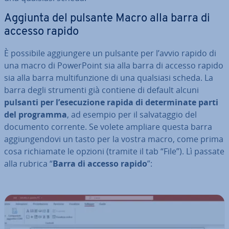
Aggiunta del pulsante Macro alla barra di
accesso rapido
È possibile ag­giun­ge­re un pulsante per l’avvio rapido di
una macro di Po­wer­Point sia alla barra di accesso rapido
sia alla barra mul­ti­fun­zio­ne di una qualsiasi scheda. La
barra degli strumenti già contiene di default alcuni
pulsanti per l’ese­cu­zio­ne rapida di de­ter­mi­na­te parti
del programma
, ad esempio per il sal­va­tag­gio del
documento corrente. Se volete ampliare questa barra
ag­giun­gen­do­vi un tasto per la vostra macro, come prima
cosa ri­chia­ma­te le opzioni (tramite il tab “File”). Lì passate
alla rubrica “
Barra di accesso rapido
”: