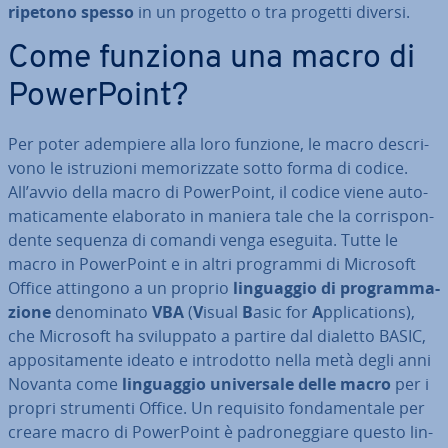
ripetono spesso
in un progetto o tra progetti diversi.
Come funziona una macro di
Po­wer­Point?
Per poter adempiere alla loro funzione, le macro de­scri­
vo­no le istru­zio­ni me­mo­riz­za­te sotto forma di codice.
All’avvio della macro di Po­wer­Point, il codice viene au­to­
ma­ti­ca­men­te elaborato in maniera tale che la cor­ri­spon­
den­te sequenza di comandi venga eseguita. Tutte le
macro in Po­wer­Point e in altri programmi di Microsoft
Office attingono a un proprio
lin­guag­gio di pro­gram­ma­
zio­ne
de­no­mi­na­to
VBA
(
V
isual
B
asic for
A
ppli­ca­tions),
che Microsoft ha svi­lup­pa­to a partire dal dialetto BASIC,
ap­po­si­ta­men­te ideato e in­tro­dot­to nella metà degli anni
Novanta come
lin­guag­gio uni­ver­sa­le delle macro
per i
propri strumenti Office. Un requisito fon­da­men­ta­le per
creare macro di Po­wer­Point è pa­dro­neg­gia­re questo lin­