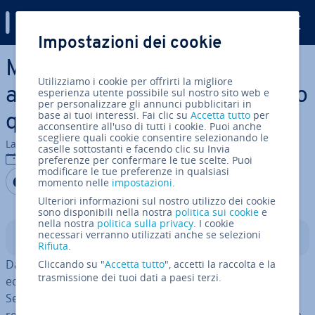
Digital Guide
Impostazioni dei cookie
Vai al contenuto prin­ci­pa­le
Macro di Po­wer­Point: come
Utilizziamo i cookie per offrirti la migliore
au­to­ma­tiz­za­re il vostro lavoro
esperienza utente possibile sul nostro sito web e
per personalizzare gli annunci pubblicitari in
base ai tuoi interessi. Fai clic su
Accetta tutto
per
quo­ti­dia­no in Po­wer­Point
acconsentire all'uso di tutti i cookie. Puoi anche
scegliere quali cookie consentire selezionando le
La redazione di IONOS
caselle sottostanti e facendo clic su Invia
15 ott 2020
preferenze per confermare le tue scelte. Puoi
modificare le tue preferenze in qualsiasi
Condividi via Facebook
Condividi via Twitter
Condividi via LinkedIN
Aggiungi come fonte
momento nelle
impostazioni
.
preferita su Google
Ulteriori informazioni sul nostro utilizzo dei cookie
sono disponibili nella nostra
politica sui cookie
e
nella nostra
politica sulla privacy
. I cookie
necessari verranno utilizzati anche se selezioni
Indice
Rifiuta
.
Da decenni Po­wer­Point è con­si­de­ra­to lo strumento per
Cliccando su "
Accetta tutto
", accetti la raccolta e la
trasmissione dei tuoi dati a paesi terzi.
ec­cel­len­za per la
creazione di pre­sen­ta­zio­ni digitali
.
Secondo alcune stime, con quest’ap­pli­ca­zio­ne vengono