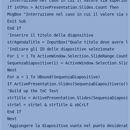
'Interruzione nel caso in cui il valore sia superiore
If intPos > ActivePresentation.Slides.Count Then

MsgBox "Interruzione nel caso in cui il valore sia su
Exit Sub

End If

'Inserire il titolo della diapositiva

strAgendaTitle = InputBox("Quale titolo deve avere la
'Indicare gli ID delle diapositive selezionate

For i = 1 To ActiveWindow.Selection.SlideRange.Count

SequenzaDiapositive(i) = ActiveWindow.Selection.Slide
Next

For o = 1 To UBound(SequenzaDiapositive)

If ActivePresentation.Slides(SequenzaDiapositive(o)).
'Build up the ToC Text

strTitle = ActivePresentation.Slides(SequenzaDiaposit
strSel = strSel & strTitle & vbCrLf

End If

Next

'Aggiungere la diapositiva vuota nel punto desiderato