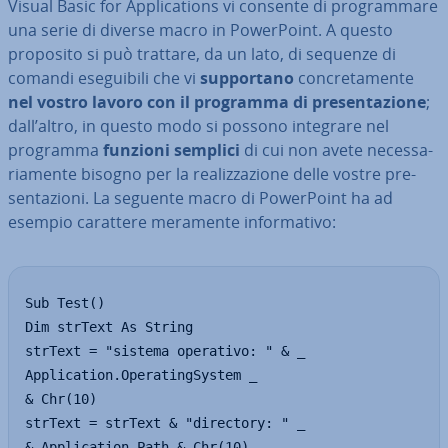
Visual Basic for Ap­pli­ca­tions vi consente di pro­gram­ma­re
una serie di diverse macro in Po­wer­Point. A questo
proposito si può trattare, da un lato, di sequenze di
comandi ese­gui­bi­li che vi
sup­por­ta­no
con­cre­ta­men­te
nel vostro lavoro con il programma di pre­sen­ta­zio­ne
;
dall’altro, in questo modo si possono integrare nel
programma
funzioni semplici
di cui non avete ne­ces­sa­
ria­men­te bisogno per la rea­liz­za­zio­ne delle vostre pre­
sen­ta­zio­ni. La seguente macro di Po­wer­Point ha ad
esempio carattere meramente in­for­ma­ti­vo:
Sub Test()

Dim strText As String

strText = "sistema operativo: " & _

Application.OperatingSystem _

& Chr(10)

strText = strText & "directory: " _

& Application.Path & Chr(10)
