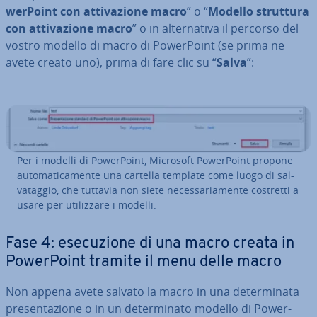
wer­Point con at­ti­va­zio­ne macro
” o “
Modello struttura
con at­ti­va­zio­ne macro
” o in al­ter­na­ti­va il percorso del
vostro modello di macro di Po­wer­Point (se prima ne
avete creato uno), prima di fare clic su “
Salva
”:
Per i modelli di Po­wer­Point, Microsoft Po­wer­Point propone
au­to­ma­ti­ca­men­te una cartella template come luogo di sal­
va­tag­gio, che tuttavia non siete ne­ces­sa­ria­men­te costretti a
usare per uti­liz­za­re i modelli.
Fase 4: ese­cu­zio­ne di una macro creata in
Po­wer­Point tramite il menu delle macro
Non appena avete salvato la macro in una de­ter­mi­na­ta
pre­sen­ta­zio­ne o in un de­ter­mi­na­to modello di Po­wer­