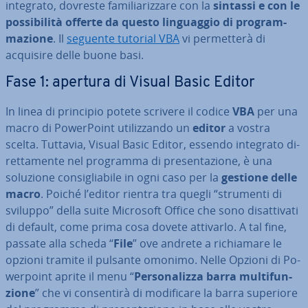
integrato, dovreste fa­mi­lia­riz­za­re con la
sintassi e con le
pos­si­bi­li­tà offerte da questo lin­guag­gio di pro­gram­
ma­zio­ne
. Il
seguente tutorial VBA
vi per­met­te­rà di
acquisire delle buone basi.
Fase 1: apertura di Visual Basic Editor
In linea di principio potete scrivere il codice
VBA
per una
macro di Po­wer­Point uti­liz­zan­do un
editor
a vostra
scelta. Tuttavia, Visual Basic Editor, essendo integrato di­
ret­ta­men­te nel programma di pre­sen­ta­zio­ne, è una
soluzione con­si­glia­bi­le in ogni caso per la
gestione delle
macro
. Poiché l’editor rientra tra quegli “strumenti di
sviluppo” della suite Microsoft Office che sono di­sat­ti­va­ti
di default, come prima cosa dovete attivarlo. A tal fine,
passate alla scheda “
File
” ove andrete a ri­chia­ma­re le
opzioni tramite il pulsante omonimo. Nelle Opzioni di Po­
wer­point aprite il menu “
Per­so­na­liz­za barra mul­ti­fun­
zio­ne
” che vi con­sen­ti­rà di mo­di­fi­ca­re la barra superiore