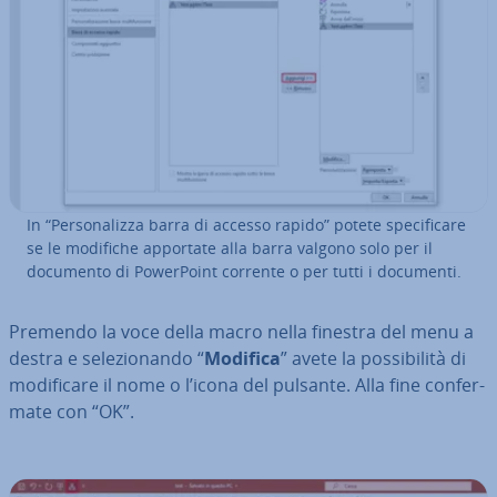
In “Per­so­na­liz­za barra di accesso rapido” potete spe­ci­fi­ca­re
se le modifiche apportate alla barra valgono solo per il
documento di Po­wer­Point corrente o per tutti i documenti.
Premendo la voce della macro nella finestra del menu a
destra e se­le­zio­nan­do “
Modifica
” avete la pos­si­bi­li­tà di
mo­di­fi­ca­re il nome o l’icona del pulsante. Alla fine con­fer­
ma­te con “OK”.