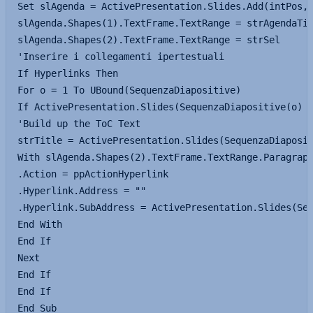
Set slAgenda = ActivePresentation.Slides.Add(intPos, 
slAgenda.Shapes(1).TextFrame.TextRange = strAgendaTit
slAgenda.Shapes(2).TextFrame.TextRange = strSel

'Inserire i collegamenti ipertestuali

If Hyperlinks Then

For o = 1 To UBound(SequenzaDiapositive)

If ActivePresentation.Slides(SequenzaDiapositive(o) +
'Build up the ToC Text

strTitle = ActivePresentation.Slides(SequenzaDiaposit
With slAgenda.Shapes(2).TextFrame.TextRange.Paragraph
.Action = ppActionHyperlink

.Hyperlink.Address = ""

.Hyperlink.SubAddress = ActivePresentation.Slides(Seq
End With

End If

Next

End If

End If

End Sub
