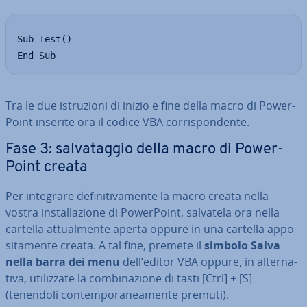
Sub Test()

End Sub
Tra le due istru­zio­ni di inizio e fine della macro di Po­wer­
Point inserite ora il codice VBA cor­ri­spon­den­te.
Fase 3: sal­va­tag­gio della macro di Po­wer­
Point creata
Per integrare de­fi­ni­ti­va­men­te la macro creata nella
vostra in­stal­la­zio­ne di Po­wer­Point, salvatela ora nella
cartella at­tual­men­te aperta oppure in una cartella ap­po­
si­ta­men­te creata. A tal fine, premete il
simbolo Salva
nella barra dei menu
dell’editor VBA oppure, in al­ter­na­
ti­va, uti­liz­za­te la com­bi­na­zio­ne di tasti [Ctrl] + [S]
(tenendoli con­tem­po­ra­nea­men­te premuti).