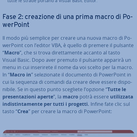
tutte le strade portano a Visual Basic Editor.
Fase 2: creazione di una prima macro di Po­
wer­Point
Il modo più semplice per creare una nuova macro di Po­
wer­Point con l’editor VBA, è quello di premere il pulsante
“
Macro
”, che si trova di­ret­ta­men­te accanto al tasto
Visual Basic. Dopo aver premuto il pulsante apparirà un
menu in cui in­se­ri­re­te il nome da voi scelto per la macro.
In “
Macro in
” se­le­zio­na­te il documento di Po­wer­Point in
cui la sequenza di comandi da creare deve essere di­spo­
ni­bi­le. Se in questo punto scegliete l’opzione “
Tutte le
pre­sen­ta­zio­ni aperte
”, la
macro
potrà essere
uti­liz­za­ta
in­di­stin­ta­men­te per tutti i progetti.
Infine fate clic sul
tasto “
Crea
” per creare la macro di Po­wer­Point: