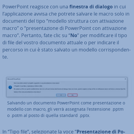
Po­wer­Point reagisce con una
finestra di dialogo
in cui
l’ap­pli­ca­zio­ne avvisa che potrete salvare le macro solo in
documenti del tipo “modello struttura con at­ti­va­zio­ne
macro” o “pre­sen­ta­zio­ne di Po­wer­Point con at­ti­va­zio­ne
macro”. Pertanto, fate clic su “
No
” per mo­di­fi­ca­re il tipo
di file del vostro documento attuale o per indicare il
percorso in cui è stato salvato un modello cor­ri­spon­den­
te.
Salvando un documento Po­wer­Point come pre­sen­ta­zio­ne o
modello con macro, gli verrà assegnata l’esten­sio­ne .pptm
o .potm al posto di quella standard .pptx.
In “Tipo file”, se­le­zio­na­te la voce “
Pre­sen­ta­zio­ne di Po­