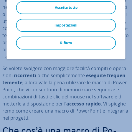
rea­liz­za­te più di 100 miliardi di slide all’anno come guida
nell’espo­si­zio­ne di relazioni sco­la­sti­che, discorsi pubblici
Accetta tutto
o pre­sen­ta­zio­ni aziendali, fatte di immagini e di testi. Chi
utilizza il software (incluso nella
suite
Microsoft Office
),
impostazioni
con alcuni ac­cor­gi­men­ti potrà sem­pli­fi­car­si no­te­vol­men­
te il lavoro. Molto ap­prez­za­ti sono anche i
modelli
subito
pronti per l’uso, che con­ten­go­no de­ter­mi­na­ti design di
Rifiuta
pre­sen­ta­zio­ne o for­mat­ta­zio­ni pre­de­fi­ni­te, come
carattere, di­men­sio­ni del font o varianti di colore.
Se volete svolgere con maggiore facilità compiti e ope­ra­
zio­ni
ri­cor­ren­ti
o che sem­pli­ce­men­te
eseguite fre­quen­
te­men­te
, allora vale la pena uti­liz­za­re le macro di Po­wer­
Point, che vi con­sen­to­no di me­mo­riz­za­re sequenze e
com­bi­na­zio­ni di tasti e clic del mouse nel software e di
metterle a di­spo­si­zio­ne per l’
accesso rapido
. Vi spie­ghe­
re­mo come creare una macro di Po­wer­Point e in­te­grar­la
nei progetti.
Che cos’è una macro di Po­