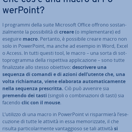
wer­Point?
I programmi della suite Microsoft Office offrono so­stan­
zial­men­te la pos­si­bi­li­tà di
creare
(o im­ple­men­ta­re) ed
eseguire
macro
. Pertanto, è possibile creare macro non
solo in Po­wer­Point, ma anche ad esempio in Word, Excel
o Access. In tutti questi tool, le macro – una sorta di sot­
to­pro­gram­ma della ri­spet­ti­va ap­pli­ca­zio­ne – sono tutte
fi­na­liz­za­te allo stesso obiettivo:
de­scri­ve­re una
sequenza di comandi e di azioni dell’utente che, una
volta ri­chia­ma­ta, viene elaborata au­to­ma­ti­ca­men­te
nella sequenza pre­scrit­ta.
Ciò può avvenire sia
premendo dei tasti
(singoli o com­bi­na­zio­ni di tasti) sia
facendo
clic con il mouse
.
L’utilizzo di una macro in Po­wer­Point vi ri­spar­mie­rà l’ese­
cu­zio­ne di tutte le attività in essa me­mo­riz­za­te, il che
risulta par­ti­co­lar­men­te van­tag­gio­so se tali attività
si