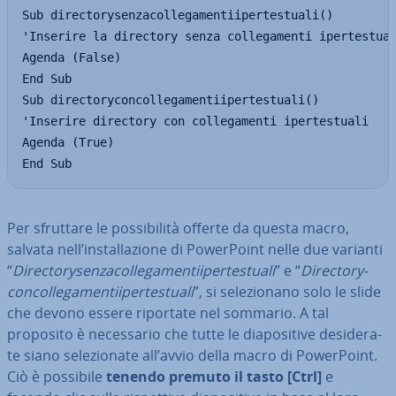
Sub directorysenzacollegamentiipertestuali()

'Inserire la directory senza collegamenti ipertestual
Agenda (False)

End Sub

Sub directoryconcollegamentiipertestuali()

'Inserire directory con collegamenti ipertestuali

Agenda (True)

End Sub
Per sfruttare le pos­si­bi­li­tà offerte da questa macro,
salvata nell’in­stal­la­zio­ne di Po­wer­Point nelle due varianti
“
Di­rec­to­ry­sen­za­col­le­ga­men­tii­per­te­stua­li
” e “
Di­rec­to­ry­
con­col­le­ga­men­tii­per­te­stua­li
”, si se­le­zio­na­no solo le slide
che devono essere riportate nel sommario. A tal
proposito è ne­ces­sa­rio che tutte le dia­po­si­ti­ve de­si­de­ra­
te siano se­le­zio­na­te all’avvio della macro di Po­wer­Point.
Ciò è possibile
tenendo premuto il tasto
[Ctrl]
e