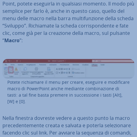
Point, potete eseguirla in qualsiasi momento. Il modo più
semplice per farlo è, anche in questo caso, quello del
menu delle macro nella barra mul­ti­fun­zio­ne della scheda
“Sviluppo”. Ri­chia­ma­te la scheda cor­ri­spon­den­te e fate
clic, come già per la creazione della macro, sul pulsante
“
Macro
”:
Potete ri­chia­ma­re il menu per creare, eseguire e mo­di­fi­ca­re
macro di Po­wer­Point anche mediante com­bi­na­zio­ne di
tasti: a tal fine basta premere in suc­ces­sio­ne i tasti [Alt],
[W] e [0].
Nella finestra dovreste vedere a questo punto la macro
pre­ce­den­te­men­te creata e salvata e poterla se­le­zio­na­re
facendo clic sul link. Per avviare la sequenza di comandi,