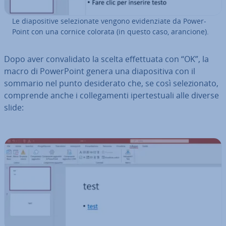
Le dia­po­si­ti­ve se­le­zio­na­te vengono evi­den­zia­te da Po­wer­
Point con una cornice colorata (in questo caso, arancione).
Dopo aver con­va­li­da­to la scelta ef­fet­tua­ta con “OK”, la
macro di Po­wer­Point genera una dia­po­si­ti­va con il
sommario nel punto de­si­de­ra­to che, se così se­le­zio­na­to,
comprende anche i col­le­ga­men­ti iper­te­stua­li alle diverse
slide: