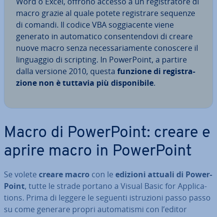
Word o Excel, offrono accesso a un re­gi­stra­to­re di
macro grazie al quale potete re­gi­stra­re sequenze
di comandi. Il codice VBA sog­gia­cen­te viene
generato in au­to­ma­ti­co con­sen­ten­do­vi di creare
nuove macro senza ne­ces­sa­ria­men­te conoscere il
lin­guag­gio di scripting. In Po­wer­Point, a partire
dalla versione 2010, questa
funzione di re­gi­stra­
zio­ne
non
è tuttavia
più di­spo­ni­bi­le
.
Macro di Po­wer­Point: creare e
aprire macro in Po­wer­Point
Se volete
creare macro
con le
edizioni attuali di Po­wer­
Point
, tutte le strade portano a Visual Basic for Ap­pli­ca­
tions. Prima di leggere le seguenti istru­zio­ni passo passo
su come generare propri au­to­ma­ti­smi con l’editor