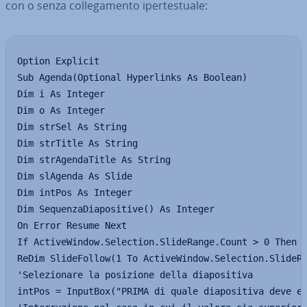
con o senza col­le­ga­men­to iper­te­stua­le:
Option Explicit

Sub Agenda(Optional Hyperlinks As Boolean)

Dim i As Integer

Dim o As Integer

Dim strSel As String

Dim strTitle As String

Dim strAgendaTitle As String

Dim slAgenda As Slide

Dim intPos As Integer

Dim SequenzaDiapositive() As Integer

On Error Resume Next

If ActiveWindow.Selection.SlideRange.Count > 0 Then

ReDim SlideFollow(1 To ActiveWindow.Selection.SlideRa
'Selezionare la posizione della diapositiva

intPos = InputBox("PRIMA di quale diapositiva deve es