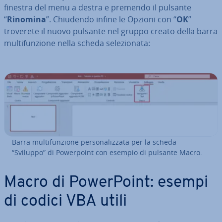
finestra del menu a destra e premendo il pulsante
“
Rinomina
”. Chiudendo infine le Opzioni con “
OK
”
troverete il nuovo pulsante nel gruppo creato della barra
mul­ti­fun­zio­ne nella scheda se­le­zio­na­ta:
Barra mul­ti­fun­zio­ne per­so­na­liz­za­ta per la scheda
“Sviluppo” di Po­wer­point con esempio di pulsante Macro.
Macro di Po­wer­Point: esempi
di codici VBA utili