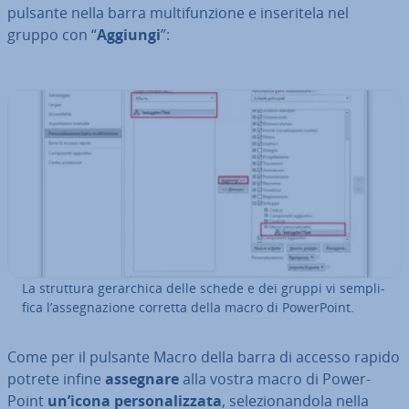
pulsante nella barra mul­ti­fun­zio­ne e in­se­ri­te­la nel
gruppo con “
Aggiungi
”:
La struttura ge­rar­chi­ca delle schede e dei gruppi vi sem­pli­
fi­ca l’as­se­gna­zio­ne corretta della macro di Po­wer­Point.
Come per il pulsante Macro della barra di accesso rapido
potrete infine
assegnare
alla vostra macro di Po­wer­
Point
un’icona per­so­na­liz­za­ta
, se­le­zio­nan­do­la nella