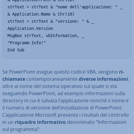
strText = strText & "nome dell'applicazione: " _

& Application.Name & Chr(10)

strText = strText & "versione: " & _

Application.Version

MsgBox strText, vbInformation, _

"Programm-Info!"

End Sub
Se Po­wer­Point esegue questo codice VBA, vengono
ri­
chia­ma­te
con­tem­po­ra­nea­men­te
diverse in­for­ma­zio­ni
:
oltre al nome del sistema operativo sul quale si sta
eseguendo Po­wer­Point, ad esempio in­for­ma­zio­ni sulla
directory in cui è salvata l’ap­pli­ca­zio­ne nonché il nome e
il numero di versione dell’in­stal­la­zio­ne di Po­wer­Point.
L’ap­pli­ca­zio­ne Microsoft presenta i risultati del controllo
in un
riquadro in­for­ma­ti­vo
de­no­mi­na­to “In­for­ma­zio­ni
sul programma”: