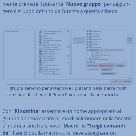
men­te premete il pulsante “
Nuovo gruppo
” per ag­giun­
ge­re il gruppo definito dall’utente a questa scheda.
I gruppi servono per assegnare i pulsanti nella barra mul­ti­
fun­zio­ne di schede di Po­wer­Point a spe­ci­fi­che rubriche.
Con “
Rinomina
” assegnate un nome ap­pro­pria­to al
gruppo appena creato prima di se­le­zio­na­re nella finestra
di menu a sinistra la voce “
Macro
” in “
Scegli comandi
da
”. Fate clic sulla macro cui si deve assegnare un