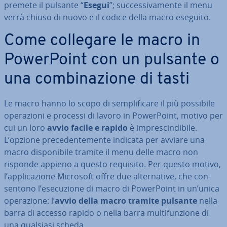
premete il pulsante “
Esegui
”; suc­ces­si­va­men­te il menu
verrà chiuso di nuovo e il codice della macro eseguito.
Come collegare le macro in
Po­wer­Point con un pulsante o
una com­bi­na­zio­ne di tasti
Le macro hanno lo scopo di sem­pli­fi­ca­re il più possibile
ope­ra­zio­ni e processi di lavoro in Po­wer­Point, motivo per
cui un loro
avvio facile e rapido
è im­pre­scin­di­bi­le.
L’opzione pre­ce­den­te­men­te indicata per avviare una
macro di­spo­ni­bi­le tramite il menu delle macro non
risponde appieno a questo requisito. Per questo motivo,
l’ap­pli­ca­zio­ne Microsoft offre due al­ter­na­ti­ve, che con­
sen­to­no l’ese­cu­zio­ne di macro di Po­wer­Point in un’unica
ope­ra­zio­ne: l’
avvio della macro tramite pulsante
nella
barra di accesso rapido o nella barra mul­ti­fun­zio­ne di
una qualsiasi scheda.