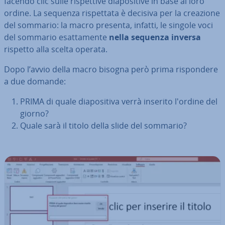
facendo clic sulle ri­spet­ti­ve dia­po­si­ti­ve in base al loro
ordine. La sequenza ri­spet­ta­ta è decisiva per la creazione
del sommario: la macro presenta, infatti, le singole voci
del sommario esat­ta­men­te
nella sequenza inversa
rispetto alla scelta operata.
Dopo l’avvio della macro bisogna però prima ri­spon­de­re
a due domande:
PRIMA di quale dia­po­si­ti­va verrà inserito l'ordine del
giorno?
Quale sarà il titolo della slide del sommario?