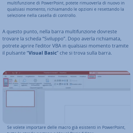
mul­ti­fun­zio­ne di Po­wer­Point, potete ri­muo­ver­la di nuovo in
qualsiasi momento, ri­chia­man­do le opzioni e re­set­tan­do la
selezione nella casella di controllo.
A questo punto, nella barra mul­ti­fun­zio­ne dovreste
trovare la scheda “Sviluppo”. Dopo averla ri­chia­ma­ta,
potrete aprire l’editor VBA in qualsiasi momento tramite
il pulsante “
Visual Basic
” che si trova sulla barra.
Se volete importare delle macro già esistenti in Po­wer­Point,