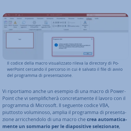
Il codice della macro vi­sua­liz­za­to rileva la directory di Po­
wer­Point cercando il percorso in cui è salvato il file di avvio
del programma di pre­sen­ta­zio­ne.
Vi ri­por­tia­mo anche un esempio di una macro di Po­wer­
Point che vi sem­pli­fi­che­rà con­cre­ta­men­te il lavoro con il
programma di Microsoft. Il seguente codice VBA,
piuttosto vo­lu­mi­no­so, amplia il programma di pre­sen­ta­
zio­ne ar­ric­chen­do­lo di una macro che
crea au­to­ma­ti­ca­
men­te un sommario per le dia­po­si­ti­ve se­le­zio­na­te
,