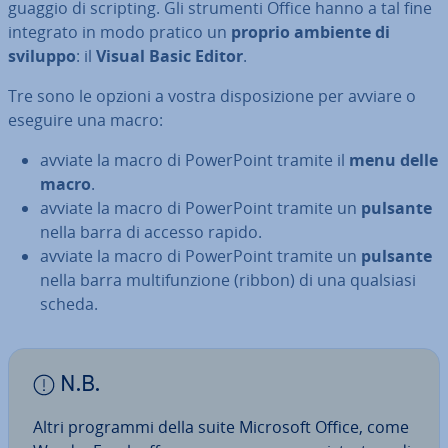
guag­gio di scripting. Gli strumenti Office hanno a tal fine
integrato in modo pratico un
proprio ambiente di
sviluppo
: il
Visual Basic Editor
.
Tre sono le opzioni a vostra di­spo­si­zio­ne per avviare o
eseguire una macro:
avviate la macro di Po­wer­Point tramite il
menu delle
macro
.
avviate la macro di Po­wer­Point tramite un
pulsante
nella barra di accesso rapido.
avviate la macro di Po­wer­Point tramite un
pulsante
nella barra mul­ti­fun­zio­ne (ribbon) di una qualsiasi
scheda.
N.B.
Altri programmi della suite Microsoft Office, come