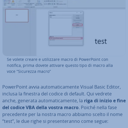
Se volete creare e uti­liz­za­re macro di Po­wer­Point con
notifica, prima dovete attivare questo tipo di macro alla
voce “Sicurezza macro”
Po­wer­Point avvia au­to­ma­ti­ca­men­te Visual Basic Editor,
inclusa la finestra del codice di default. Qui vedrete
anche, generata au­to­ma­ti­ca­men­te, la
riga di inizio e fine
del codice VBA della vostra macro
. Poiché nella fase
pre­ce­den­te per la nostra macro abbiamo scelto il nome
“test”, le due righe si pre­sen­te­ran­no come segue: