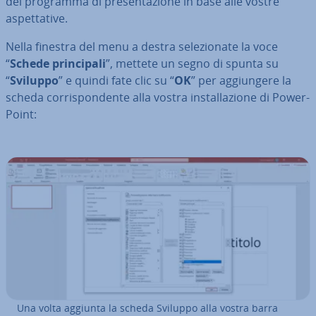
del programma di pre­sen­ta­zio­ne in base alle vostre
aspet­ta­ti­ve.
Nella finestra del menu a destra se­le­zio­na­te la voce
“
Schede prin­ci­pa­li
”, mettete un segno di spunta su
“
Sviluppo
” e quindi fate clic su “
OK
” per ag­giun­ge­re la
scheda cor­ri­spon­den­te alla vostra in­stal­la­zio­ne di Po­wer­
Point:
Una volta aggiunta la scheda Sviluppo alla vostra barra