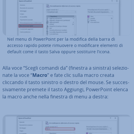
Nel menu di Po­wer­Point per la modifica della barra di
accesso rapido potete rimuovere o mo­di­fi­ca­re elementi di
default come il tasto Salva oppure so­sti­tui­re l’icona.
Alla voce “Scegli comandi da” (finestra a sinistra) se­le­zio­
na­te la voce “
Macro
” e fate clic sulla macro creata
cliccando il tasto sinistro o destro del mouse. Se suc­ces­
si­va­men­te premete il tasto Aggiungi, Po­wer­Point elenca
la macro anche nella finestra di menu a destra: