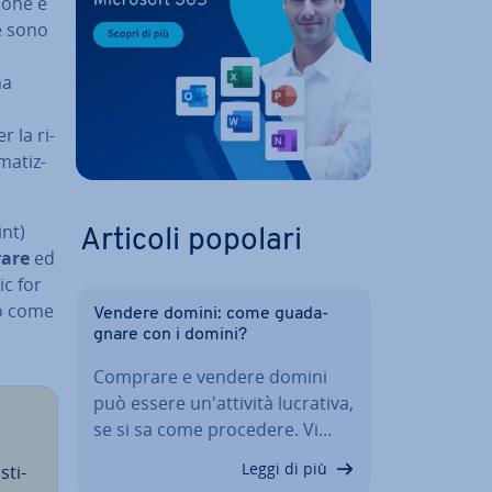
io­ne e
te sono
na
r la ri­
ma­tiz­
int)
Articoli popolari
ra­re
ed
ic for
­to come
Vendere domini: come gua­da­
gna­re con i domini?
Comprare e vendere domini
può essere un'at­ti­vi­tà lucrativa,
se si sa come procedere. Vi…
Leggi di più
sti­