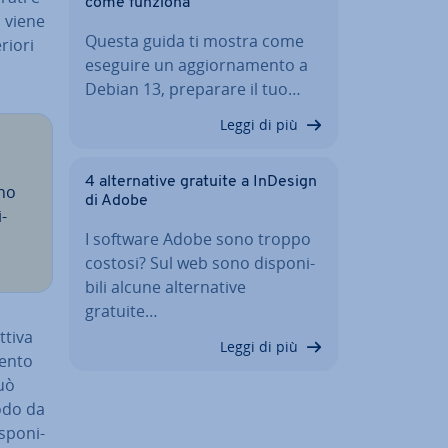
come funziona
d viene
Questa guida ti mostra come
riori
eseguire un ag­gior­na­men­to a
Debian 13, preparare il tuo…
Leggi di più
4 al­ter­na­ti­ve gratuite a InDesign
nno
di Adobe
­
I software Adobe sono troppo
costosi? Sul web sono di­spo­ni­
bi­li alcune al­ter­na­ti­ve
gratuite…
ti­va
Leggi di più
omento
può
odo da
­spo­ni­