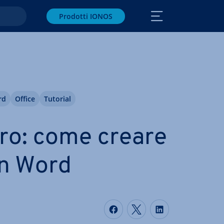
Prodotti IONOS
rd
Office
Tutorial
o: come creare
in Word
Condividi via Faceboo
Condividi via Twi
Condividi vi