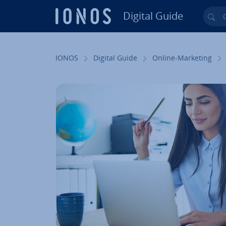
Digital Guide
Cer
Vai al contenuto prin­ci­pa­le
IONOS
Digital Guide
Online-Marketing