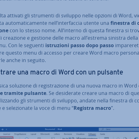
ta attivati gli strumenti di sviluppo nelle opzioni di Word, v
a au­to­ma­ti­ca­men­te nell’in­ter­fac­cia utente una
finestra di c
io­ne
con lo stesso nome. All’interno di questa finestra si tro
di creazione e gestione delle macro all’estrema sinistra della
nu. Con le seguenti
istru­zio­ni passo dopo passo
im­pa­re­re­
­za­re questo menu di accesso per creare Word macro persona
le anche in seguito.
­stra­re una macro di Word con un pulsante
sica soluzione di re­gi­stra­zio­ne di una nuova macro in Word
­ne tramite pulsante
. Se de­si­de­ra­te creare una macro di qu
i­liz­zan­do gli strumenti di sviluppo, andate nella finestra di con
e e se­le­zio­na­te la voce di menu “
Registra macro
”.