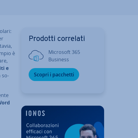
olari:
er
Prodotti correlati
tavia,
Microsoft 365
empio è
Business
are,
iti e
Scopri i pacchetti
a so­
n­te
Word