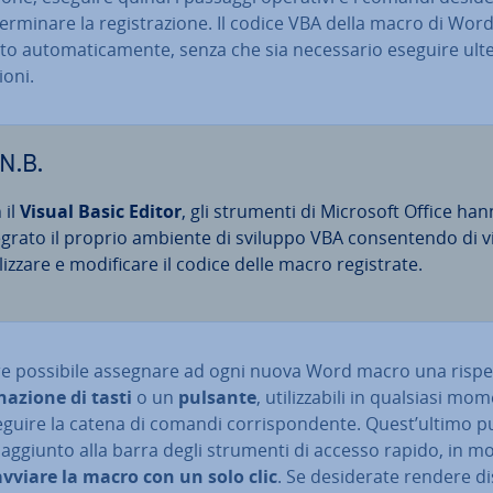
terminare la re­gi­stra­zio­ne. Il codice VBA della macro di Wor
o au­to­ma­ti­ca­men­te, senza che sia ne­ces­sa­rio eseguire ulte
io­ni.
N.B.
 il
Visual Basic Editor
, gli strumenti di Microsoft Office ha
egrato il proprio ambiente di sviluppo VBA con­sen­ten­do di vi
liz­za­re e mo­di­fi­ca­re il codice delle macro re­gi­stra­te.
re possibile assegnare ad ogni nuova Word macro una ri­spet­
na­zio­ne di tasti
o un
pulsante
, uti­liz­za­bi­li in qualsiasi m
guire la catena di comandi cor­ri­spon­den­te. Quest’ultimo 
 aggiunto alla barra degli strumenti di accesso rapido, in m
avviare la macro con un solo clic
. Se de­si­de­ra­te rendere di