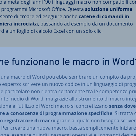
to a metà degli anni '90 i linguaggi macro non com­pa­ti­bi­li co
i programmi Microsoft Office. Questa
soluzione uniforme
sente di creare ed eseguire anche
catene di comandi in
iera in­cro­cia­ta
, passando ad esempio da un documento
d a un foglio di calcolo Excel con un solo clic.
e fun­zio­na­no le macro in Word
 una macro di Word potrebbe sembrare un compito da pro
e esperto: scrivere un nuovo codice in un lin­guag­gio di pro­
e par­ti­co­la­re non rientra cer­ta­men­te tra le com­pe­ten­ze prin­
tente medio di Word, ma grazie allo strumento di macro inte
zione e l’utilizzo di Word macro si con­cre­tiz­za­no
senza dove
re a co­no­scen­ze di pro­gram­ma­zio­ne spe­ci­fi­che
. Si tratta 
­to
re­gi­stra­to­re di macro
grazie al quale non bisogna scrivere
 Per creare una nuova macro, basta sem­pli­ce­men­te iniziare 
­zio­ne, eseguire quindi i passaggi operativi e i comandi de­si­de­r