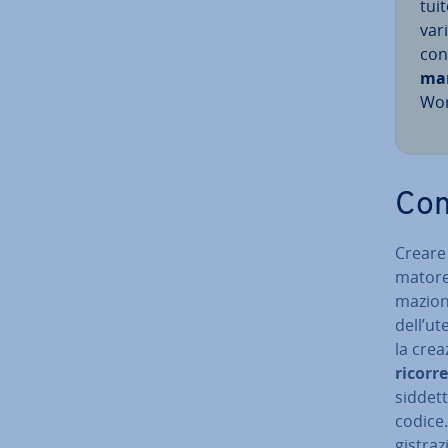
tui­
var
con
man
Wor
Com
Creare
ma­to­r
ma­zio­n
dell’u
la crea
ricorre
sid­det
codice.
gi­stra