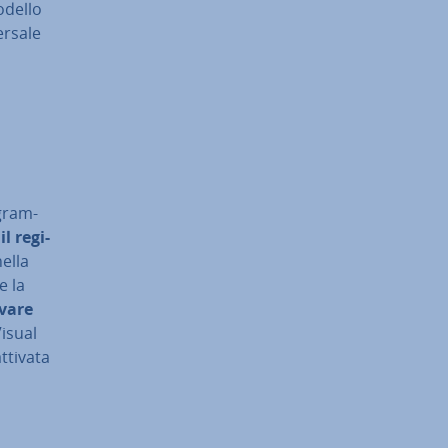
odello
­sa­le
­gram­
l re­gi­
nella
e la
ivare
Visual
ttivata