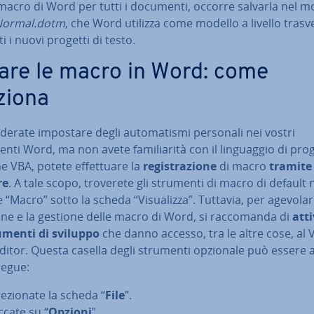
a macro di Word per tutti i documenti, occorre salvarla nel m
Normal.dotm
, che Word utilizza come modello a livello tra­sver
ti i nuovi progetti di testo.
are le macro in Word: come
ziona
i­de­ra­te impostare degli au­to­ma­ti­smi personali nei vostri
ti Word, ma non avete fa­mi­lia­ri­tà con il lin­guag­gio di pro
ne VBA, potete ef­fet­tua­re la
re­gi­stra­zio­ne
di macro
tramite i
re
. A tale scopo, troverete gli strumenti di macro di default 
 “Macro” sotto la scheda “Vi­sua­liz­za”. Tuttavia, per agevolar
ne e la gestione delle macro di Word, si rac­co­man­da di
att
rumenti di sviluppo
che danno accesso, tra le altre cose, al 
ditor. Questa casella degli strumenti opzionale può essere a
egue:
le­zio­na­te la scheda “
File
”.
ccate su “
Opzioni
”.