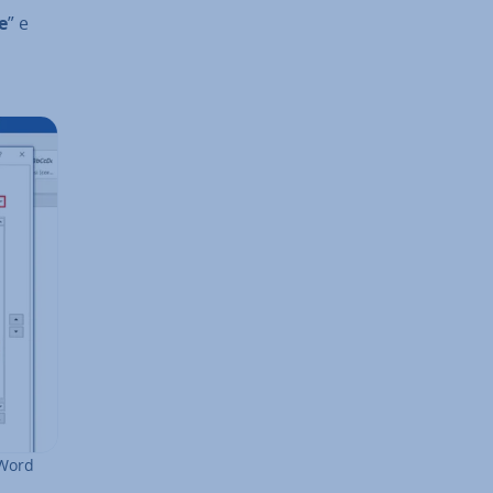
ne
” e
 Word