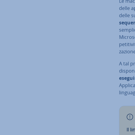
Le macr
delle a
delle su
sequen
semplic
Microso
pe­ti­ti
za­zio­n
A tal p
dispon
esegui
Ap­pli­
lin­gua
Il l