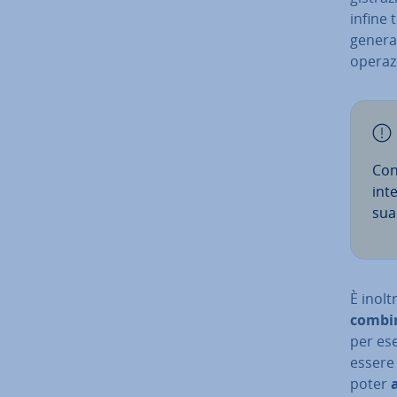
infine 
generat
ope­ra­z
Con
int
sua­
È inolt
com­bi­
per ese
essere
poter