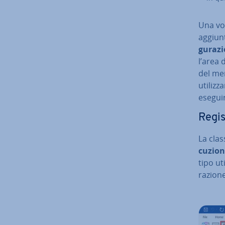
Una vol
aggiunt
gu­ra­z
l’area 
del me
uti­liz
eseguir
Re­gi
La clas
cu­zio
tipo ut
ra­zio­n