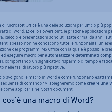
e di Microsoft Office è una delle soluzioni per ufficio più pop
tratti di Word, Excel o Po­wer­Point, le pratiche ap­pli­ca­zio­ni p
a, calcolo e pre­sen­ta­zio­ni sono uti­liz­za­te ormai da anni. Tut
tenti spesso non ne conoscono tutte le fun­zio­na­li­tà: un es
nzione dei programmi MS Office con la quale è possibile cre
e ed eseguire macro
per au­to­ma­tiz­za­re de­ter­mi­na­ti comp
si
, com­por­tan­do un si­gni­fi­ca­ti­vo risparmio di tempo e fatic
­to nelle fasi di lavoro più ri­pe­ti­ti­ve.
lo svolgono le macro in Word e come fun­zio­na­no esat­ta­me
 sequenze di comando? Vi spie­ghe­re­mo come
creare una 
o
e come ap­pli­car­la nei vostri documenti.
 cos’è una macro di Word?