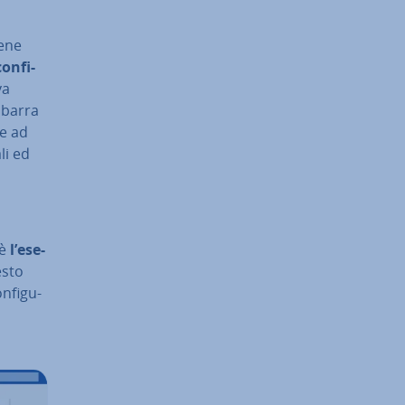
iene
on­fi­
va
 barra
te ad
li ed
 è
l’ese­
esto
­fi­gu­