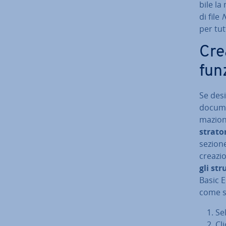
bi­le l
di file
per tut
Cre
fun
Se de­s
documen
ma­zio­
stra­to­
sezione
creazio
gli st
Basic E
come s
Se­
Cli