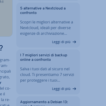
n i
5 al­ter­na­ti­ve a Nextcloud a
confronto
Scopri le migliori al­ter­na­ti­ve a
Nextcloud, ideali per diverse
esigenze di ar­chi­via­zio­ne…
Leggi di più
?
I 7 migliori servizi di backup
­gram­
online a confronto
gram­
Salva i tuoi dati al sicuro nel
ci­pa­li
cloud. Ti pre­sen­tia­mo 7 servizi
grato,
per pro­teg­ge­re i tuoi…
r
del co­
Leggi di più
 il
la re­
Ag­gior­na­men­to a Debian 13:
a­ti e