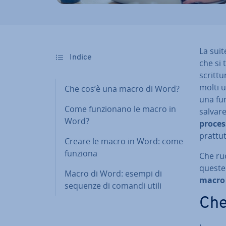
La suit
Indice
che si 
scrittur
molti u
Che cos’è una macro di Word?
una fu
Come fun­zio­na­no le macro in
salvar
Word?
proces
prat­tut
Creare le macro in Word: come
funziona
Che ruo
queste
Macro di Word: esempi di
macr
sequenze di comandi utili
Che