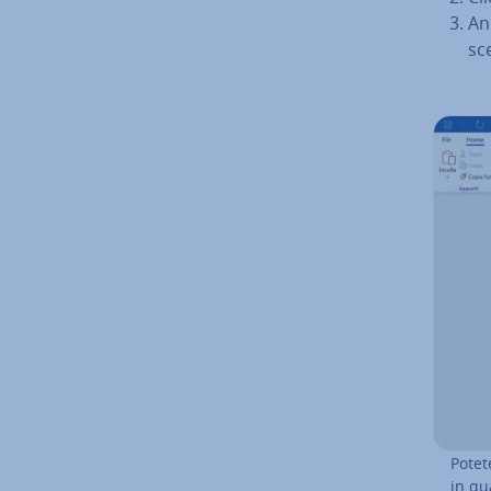
An
sce
Potet
in qua