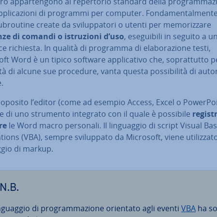
o ap­par­ten­go­no al re­per­to­rio standard della pro­gram­ma­z
p­pli­ca­zio­ni di programmi per computer. Fon­da­men­tal­men­
b­rou­ti­ne create da svi­lup­pa­to­ri o utenti per me­mo­riz­za­re
ze di comandi o istru­zio­ni d’uso
, ese­gui­bi­li in seguito a u
e richiesta. In qualità di programma di ela­bo­ra­zio­ne testi,
ft Word è un tipico software ap­pli­ca­ti­vo che, so­prat­tut­to pe
­vi­tà di alcune sue procedure, vanta questa pos­si­bi­li­tà di au­to­
e.
roposito l’editor (come ad esempio Access, Excel o Po­wer­Po
e di uno strumento integrato con il quale è possibile
re­gi­st
re
le Word macro personali. Il lin­guag­gio di script Visual Bas
ca­tions (VBA), sempre svi­lup­pa­to da Microsoft, viene uti­liz­za
g­gio di markup.
N.B.
in­guag­gio di pro­gram­ma­zio­ne orientato agli eventi
VBA
ha so­