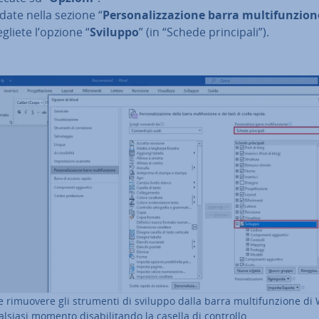
date nella sezione “
Per­so­na­liz­za­zio­ne barra mul­ti­fun­zio­
gliete l’opzione “
Sviluppo
” (in “Schede prin­ci­pa­li”).
e rimuovere gli strumenti di sviluppo dalla barra mul­ti­fun­zio­ne di
lsiasi momento di­sa­bi­li­tan­do la casella di controllo.