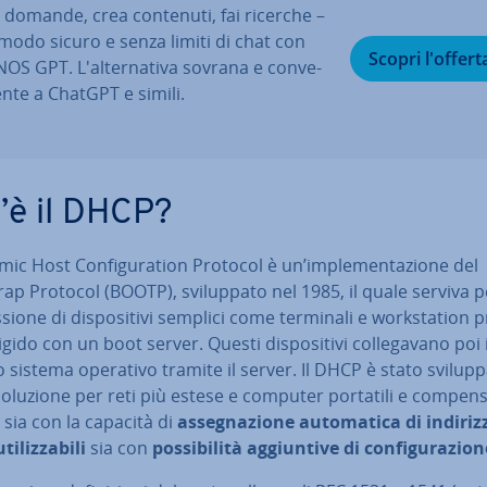
i domande, crea contenuti, fai ricerche –
 modo sicuro e senza limiti di chat con
Scopri l'offert
OS GPT. L'al­ter­na­ti­va sovrana e con­ve­
en­te a ChatGPT e simili.
’è il DHCP?
mic Host Con­fi­gu­ra­tion Protocol è un’im­ple­men­ta­zio­ne del
ap Protocol (BOOTP), svi­lup­pa­to nel 1985, il quale serviva p
­sio­ne di di­spo­si­ti­vi semplici come terminali e work­sta­tion p
gido con un boot server. Questi di­spo­si­ti­vi col­le­ga­va­no poi i
 sistema operativo tramite il server. Il DHCP è stato svi­lup­p
oluzione per reti più estese e computer portatili e compensa
sia con la capacità di
as­se­gna­zio­ne au­to­ma­ti­ca di indiriz
ti­liz­za­bi­li
sia con
pos­si­bi­li­tà ag­giun­ti­ve di con­fi­gu­ra­zio­