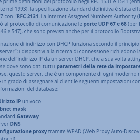
 prime de­fi­ni­zio­ni del pro­to­col­lo negli RFC 1531 e 1541 (e
 nel 1993), la spe­ci­fi­ca­zio­ne standard de­fi­ni­ti­va è stata ef­fe
7 con l’
RFC 2131
. La Internet Assigned Numbers Authority (
al pro­to­col­lo di co­mu­ni­ca­zio­ne le
porte
UDP 67 e 68
(per 
46 e 547), che sono previsti anche per il pro­to­col­lo Bootstr
­gna­zio­ne di indirizzo con DHCP funziona secondo il principio
server”: i di­spo­si­ti­vi alla ricerca di con­nes­sio­ne ri­chie­do­no l
io­ne dell’indirizzo IP da un server DHCP, che a sua volta atti
e dove sono dati tutti i
parametri della rete da impostar
ose, questo server, che è un com­po­nen­te di ogni moderno 
 in grado di assegnare al client le seguenti im­po­sta­zio­ni con
n­for­ma­zio­ni del database:
dirizzo
IP
univoco
bnet mask
andard
Gateway
rver
DNS
­fi­gu­ra­zio­ne proxy
tramite WPAD (Web Proxy Auto-Discov
otocol)