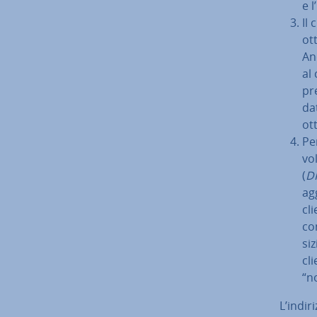
e l
Il 
ot
An
al 
pre
da
ot
Pe
vo
(
DH
ag
cli
con
si­
cli
“no
L’indir