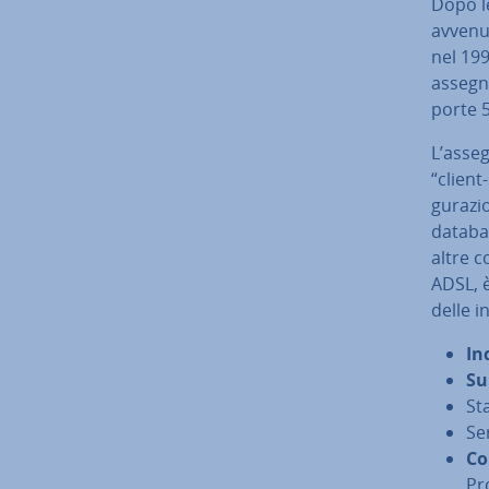
Dopo le
avvenute
nel 199
assegnò 
porte 5
L’as­se
“client-
gu­ra­z
databas
altre c
ADSL, è
delle i
In
Su
St
Se
Con
Pr