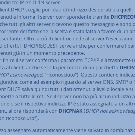
’indirizzo IP e l’ID del server.
client DHCP sceglie poi i dati di indirizzo de­si­de­ra­ti tra quelli
tenuti e informa il server cor­ri­spon­den­te tramite
DH­C­PRE­Q
che tutti gli altri server ricevono questo messaggio e sono 
corrente del fatto che la scelta è stata fatta a favore di un al
­sen­tan­te. Oltre a ciò il client richiede al server l’ese­cu­zio­ne
ti offerti. Il DH­C­PRE­QUE­ST serve anche per con­fer­ma­re i p
tenuti già in un momento pre­ce­den­te.
r finire il server conferma i parametri TCP/IP e li trasmette u
lta al client, anche se lo fa per mezzo di un pacchetto
DHCP
CP ac­k­no­w­led­ged
, “ri­co­no­sciu­to”). Questo contiene in­di­ca­z
­giun­ti­ve, come ad esempio riguardo al server DNS, SMTP o P
ent DHCP salva quindi tutti i dati ottenuti a livello locale e si
nette a tutte le reti. Se il server non ha più alcun indirizzo a
zio­ne o se il ri­spet­ti­vo indirizzo IP è stato assegnato a un altr
ent, allora ri­spon­de­rà con
DHCPNAK
(
DHCP
not ac­k­no­w­led
n ri­co­no­sciu­to”).
izzo assegnato au­to­ma­ti­ca­men­te viene salvato in com­bi­na­zi