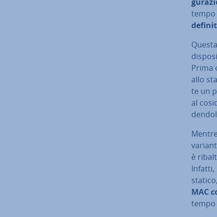
gu­ra­zi
tempo i
definit
Questa i
di­spo­s
Prima c
allo st
te un p
al co­si
den­do­l
Mentre 
variante
è ribal
Infatti
statico
MAC co
tempo d