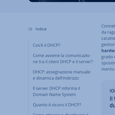
Con­net
Indice
da raga
caratte
gestion
Cos’è il DHCP?
hardwar
Come avviene la co­mu­ni­ca­zio­
grado di
ne tra il client DHCP e il server?
spo­si­t
merito 
DHCP: as­se­gna­zio­ne manuale
e dinamica dell‘indirizzo
Il server DHCP informa il
IO
Domain Name System
Il
Quanto è sicuro il DHCP?
dut
Come attivare o di­sat­ti­va­re il