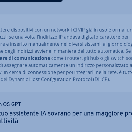
­te­re di­spo­si­ti­vi con un network TCP/IP già in uso è ormai u
zzi: se una volta l’indirizzo IP andava digitato carattere per
re e inserito ma­nual­men­te nei diversi sistemi, al giorno d’og
e degli indirizzi avviene in maniera del tutto au­to­ma­ti­ca. Se 
e di co­mu­ni­ca­zio­ne
come i router, gli hub o gli switch so
 assegnare au­to­ma­ti­ca­men­te un indirizzo per­so­na­liz­za­to a
i­vi in cerca di con­nes­sio­ne per poi in­te­grar­li nella rete, è tut
del Dynamic Host Con­fi­gu­ra­tion Protocol (DHCP).
NOS GPT
 tuo as­si­sten­te IA sovrano per una maggiore pr
­ti­vi­tà