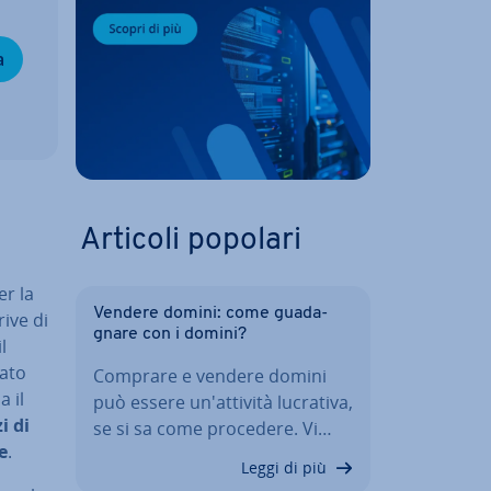
a
Articoli popolari
er la
Vendere domini: come gua­da­
rive di
gna­re con i domini?
l
a­to
Comprare e vendere domini
 il
può essere un'at­ti­vi­tà lucrativa,
zi di
se si sa come procedere. Vi…
ne
.
Leggi di più