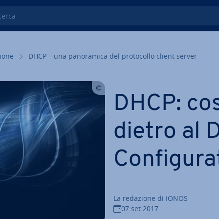
ca
zio­ne
DHCP – una pa­no­ra­mi­ca del pro­to­col­lo client server
DHCP: cos
dietro al
Con­fi­gu­r
La redazione di IONOS
07 set 2017