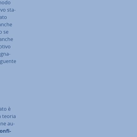
 modo
ti­vo sta­
tato
 anche
o se
e anche
motivo
e­gna­
seguente
pato è
In teoria
o­ne au­
on­fi­