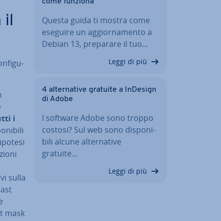
come funziona
 il
Questa guida ti mostra come
eseguire un ag­gior­na­men­to a
Debian 13, preparare il tuo…
Leggi di più
n­fi­gu­
4 al­ter­na­ti­ve gratuite a InDesign
n
di Adobe
e
I software Adobe sono troppo
tti i
costosi? Sul web sono di­spo­ni­
ni­bi­li
bi­li alcune al­ter­na­ti­ve
 ipotesi
gratuite…
io­ni
Leggi di più
vi sulla
cast
e
net mask