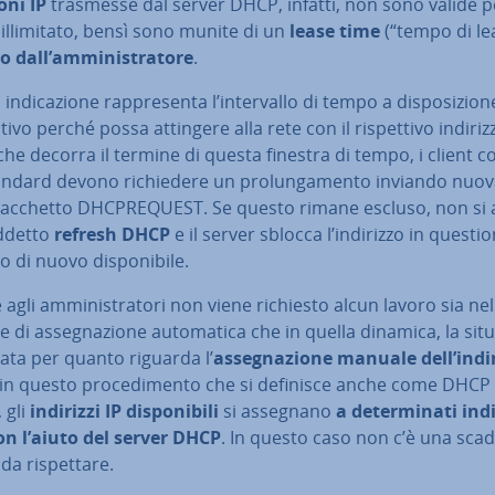
o­ni IP
trasmesse dal server DHCP, infatti, non sono valide p
l­li­mi­ta­to, bensì sono munite di un
lease time
(“tempo di le
o dall’am­mi­ni­stra­to­re
.
n­di­ca­zio­ne rap­pre­sen­ta l’in­ter­val­lo di tempo a di­spo­si­zio­
i­ti­vo perché possa attingere alla rete con il ri­spet­ti­vo indiriz
he decorra il termine di questa finestra di tempo, i client 
andard devono ri­chie­de­re un pro­lun­ga­men­to inviando nuo­
acchetto DH­C­PRE­QUE­ST. Se questo rimane escluso, non si 
d­det­to
refresh
DHCP
e il server sblocca l’indirizzo in questi
o di nuovo di­spo­ni­bi­le.
agli am­mi­ni­stra­to­ri non viene richiesto alcun lavoro sia nel
 di as­se­gna­zio­ne au­to­ma­ti­ca che in quella dinamica, la si­tu
tata per quanto riguarda l’
as­se­gna­zio­ne manuale dell’indi
, in questo pro­ce­di­men­to che si definisce anche come DHCP
, gli
indirizzi IP di­spo­ni­bi­li
si assegnano
a de­ter­mi­na­ti ind
n l’aiuto del server DHCP
. In questo caso non c’è una sca
a ri­spet­ta­re.