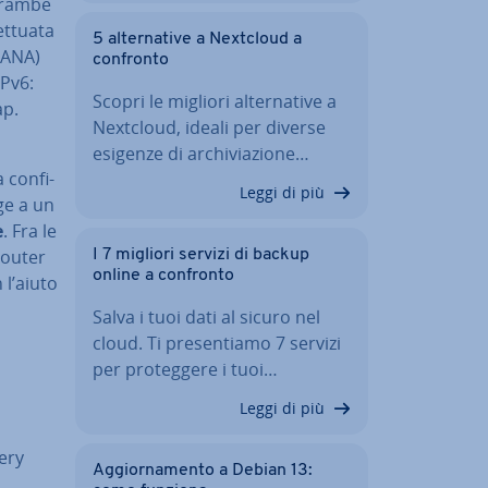
ntrambe
t­tua­ta
5 al­ter­na­ti­ve a Nextcloud a
IANA)
confronto
IPv6:
Scopri le migliori al­ter­na­ti­ve a
ap.
Nextcloud, ideali per diverse
esigenze di ar­chi­via­zio­ne…
a con­fi­
Leggi di più
nge a un
e
. Fra le
router
I 7 migliori servizi di backup
online a confronto
 l’aiuto
Salva i tuoi dati al sicuro nel
cloud. Ti pre­sen­tia­mo 7 servizi
per pro­teg­ge­re i tuoi…
Leggi di più
ery
Ag­gior­na­men­to a Debian 13: