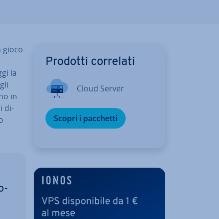
n gioco
Prodotti correlati
gi la
gli
Cloud Server
no in
i di­
Scopri i pacchetti
to
o­