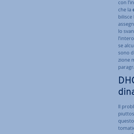
con l’i
che la
bi­li­s
assegna
lo svan
l’inter
se alcu
sono de­
zio­ne 
paragr
DHC
din
Il prob
piuttost
questo 
to­ma­ti