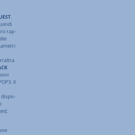
UE­ST
.
quindi
tro rap­
 dei
arametri
n’altra
ACK
io­ni
OP3. Il
 di­spo­
o
­ged
,
o­ne