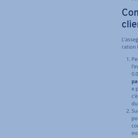
Come
cli
L’as­se­
ra­tion
Per
l’i
0.0
par
e p
c’
dur
Suc
po
co
in