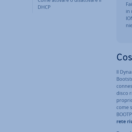
Fa
DHCP
in
ION
ni
Cos
Il Dyna
Bootstr
con­nes
disco ri
proprio
come s
BOOTP 
rete riu­