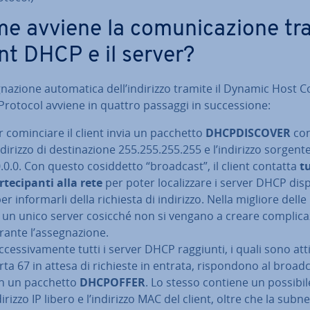
 avviene la co­mu­ni­ca­zio­ne tra
ent DHCP e il server?
gna­zio­ne au­to­ma­ti­ca dell’indirizzo tramite il Dynamic Host Co
 Protocol avviene in quattro passaggi in suc­ces­sio­ne:
 co­min­cia­re il client invia un pacchetto
DH­CP­DI­SCO­VER
co
ndirizzo di de­sti­na­zio­ne 255.255.255.255 e l’indirizzo sorgent
.0.0. Con questo co­sid­det­to “broadcast”, il client contatta
tu
­te­ci­pan­ti alla rete
per poter lo­ca­liz­za­re i server DHCP di­spo­
er in­for­mar­li della richiesta di indirizzo. Nella migliore delle
è un unico server cosicché non si vengano a creare com­pli­ca­z
ante l’as­se­gna­zio­ne.
­ces­si­va­men­te tutti i server DHCP raggiunti, i quali sono atti
rta 67 in attesa di richieste in entrata, ri­spon­do­no al broad
n un pacchetto
DHCPOFFER
. Lo stesso contiene un possibil
dirizzo IP libero e l’indirizzo MAC del client, oltre che la sub