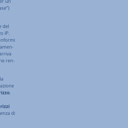
er un
ase”)
ne del
zo IP.
conformi
va­men­
arriva
one ren­
la
a­zio­ne
rizzo
.
irizzi
denza di