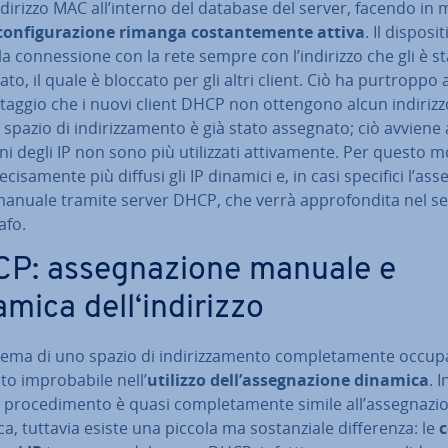
ndirizzo MAC all’interno del database del server, facendo in
con­fi­gu­ra­zio­ne rimanga co­stan­te­men­te attiva
. Il di­spo­si­
ce la con­nes­sio­ne con la rete sempre con l’indirizzo che gli è s
to, il quale è bloccato per gli altri client. Ciò ha purtroppo
­tag­gio che i nuovi client DHCP non ottengono alcun indirizz
o spazio di in­di­riz­za­men­to è già stato assegnato; ciò avvien
ni degli IP non sono più uti­liz­za­ti at­ti­va­men­te. Per questo 
ci­sa­men­te più diffusi gli IP dinamici e, in casi specifici l’as­s
manuale tramite server DHCP, che verrà ap­pro­fon­di­ta nel 
afo.
P: as­se­gna­zio­ne manuale e
amica dell‘indirizzo
lema di uno spazio di in­di­riz­za­men­to com­ple­ta­men­te occu
o im­pro­ba­bi­le nell’
utilizzo dell’as­se­gna­zio­ne dinamica
. 
pro­ce­di­men­to è quasi com­ple­ta­men­te simile all’as­se­gna­zi
­ca, tuttavia esiste una piccola ma so­stan­zia­le dif­fe­ren­za: le
c