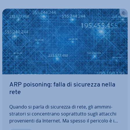
ARP poisoning: falla di sicurezza nella
rete
Quando si parla di sicurezza di rete, gli am­mi­ni­
stra­to­ri si con­cen­tra­no so­prat­tut­to sugli attacchi
pro­ve­nien­ti da Internet. Ma spesso il pericolo è in
agguato anche nella rete interna. Se la LAN si