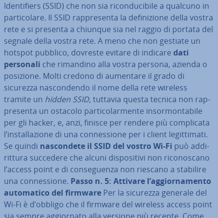
Iden­ti­fiers (SSID) che non sia ri­con­du­ci­bi­le a qualcuno in
par­ti­co­la­re. Il SSID rap­pre­sen­ta la de­fi­ni­zio­ne della vostra
rete e si presenta a chiunque sia nel raggio di portata del
segnale della vostra rete. A meno che non gestiate un
hotspot pubblico, dovreste evitare di indicare
dati
personali
che rimandino alla vostra persona, azienda o
posizione. Molti credono di aumentare il grado di
sicurezza na­scon­den­do il nome della rete wireless
tramite un
hidden SSID
, tuttavia questa tecnica non rap­
pre­sen­ta un ostacolo par­ti­co­lar­men­te in­sor­mon­ta­bi­le
per gli hacker, e, anzi, finisce per rendere più com­pli­ca­ta
l’in­stal­la­zio­ne di una con­nes­sio­ne per i client le­git­ti­ma­ti.
Se quindi
na­scon­de­te il SSID del vostro Wi-Fi
può ad­di­
rit­tu­ra succedere che alcuni di­spo­si­ti­vi non ri­co­no­sca­no
l’access point e di con­se­guen­za non riescano a stabilire
una con­nes­sio­ne.
Passo n. 5: Attivare l’ag­gior­na­men­to
au­to­ma­ti­co del firmware
Per la sicurezza generale del
Wi-Fi è d’obbligo che il firmware del wireless access point
sia sempre ag­gior­na­to alla versione più recente. Come