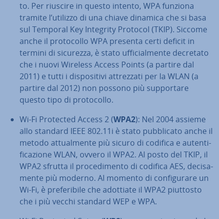
to. Per riuscire in questo intento, WPA funziona
tramite l’utilizzo di una chiave dinamica che si basa
sul Temporal Key Integrity Protocol (TKIP). Siccome
anche il pro­to­col­lo WPA presenta certi deficit in
termini di sicurezza, è stato uf­fi­cial­men­te decretato
che i nuovi Wireless Access Points (a partire dal
2011) e tutti i di­spo­si­ti­vi at­trez­za­ti per la WLAN (a
partire dal 2012) non possono più sup­por­ta­re
questo tipo di pro­to­col­lo.
Wi-Fi Protected Access 2 (
WPA2
): Nel 2004 assieme
allo standard IEEE 802.11i è stato pub­bli­ca­to anche il
metodo at­tual­men­te più sicuro di codifica e au­ten­ti­
fi­ca­zio­ne WLAN, ovvero il WPA2. Al posto del TKIP, il
WPA2 sfrutta il pro­ce­di­men­to di codifica AES, de­ci­sa­
men­te più moderno. Al momento di con­fi­gu­ra­re un
Wi-Fi, è pre­fe­ri­bi­le che adottiate il WPA2 piuttosto
che i più vecchi standard WEP e WPA.