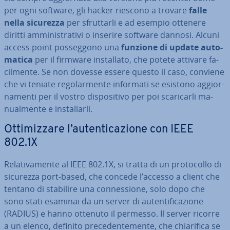
per ogni software, gli hacker riescono a trovare
falle
nella sicurezza
per sfrut­tar­li e ad esempio ottenere
diritti am­mi­ni­stra­ti­vi o inserire software dannosi. Alcuni
access point pos­seg­go­no una
funzione di update au­to­
ma­ti­ca
per il firmware in­stal­la­to, che potete attivare fa­
cil­men­te. Se non dovesse essere questo il caso, conviene
che vi teniate re­go­lar­men­te informati se esistono ag­gior­
na­men­ti per il vostro di­spo­si­ti­vo per poi sca­ri­car­li ma­
nual­men­te e in­stal­lar­li.
Ot­ti­miz­za­re l’au­ten­ti­ca­zio­ne con IEEE
802.1X
Re­la­ti­va­men­te al IEEE 802.1X, si tratta di un pro­to­col­lo di
sicurezza port-based, che concede l’accesso a client che
tentano di stabilire una con­nes­sio­ne, solo dopo che
sono stati esaminai da un server di au­ten­ti­fi­ca­zio­ne
(RADIUS) e hanno ottenuto il permesso. Il server ricorre
a un elenco, definito pre­ce­den­te­men­te, che chia­ri­fi­ca se