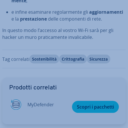
men­te
,
e infine esaminare re­go­lar­men­te gli
ag­gior­na­men­ti
e la
pre­sta­zio­ne
delle com­po­nen­ti di rete.
In questo modo l’accesso al vostro Wi-Fi sarà per gli
hacker un muro pra­ti­ca­men­te in­va­li­ca­bi­le.
Tag correlati
So­ste­ni­bi­li­tà
Crit­to­gra­fia
Sicurezza
Vai al menu prin­ci­pa­le
Prodotti correlati
My­De­fen­der
Scopri i pacchetti