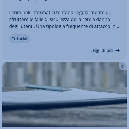
I criminali in­for­ma­ti­ci tentano re­go­lar­men­te di
sfruttare le falle di sicurezza della rete a danno
degli utenti. Una tipologia frequente di attacco in­
for­ma­ti­co è rap­pre­sen­ta­ta ad esempio dagli
Tutorial
attacchi Cross Site Forgery, ab­bre­via­ti in CSRF.
Senza che l’utente se ne accorga, con…
Leggi di più