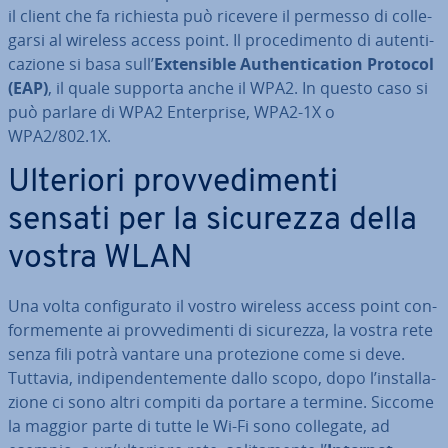
il client che fa richiesta può ricevere il permesso di col­le­
gar­si al wireless access point. Il pro­ce­di­men­to di au­ten­ti­
ca­zio­ne si basa sull’
Ex­ten­si­ble Au­then­ti­ca­tion Protocol
(EAP)
, il quale supporta anche il WPA2. In questo caso si
può parlare di WPA2 En­ter­pri­se, WPA2-1X o
WPA2/802.1X.
Ulteriori prov­ve­di­men­ti
sensati per la sicurezza della
vostra WLAN
Una volta con­fi­gu­ra­to il vostro wireless access point con­
for­me­men­te ai prov­ve­di­men­ti di sicurezza, la vostra rete
senza fili potrà vantare una pro­te­zio­ne come si deve.
Tuttavia, in­di­pen­den­te­men­te dallo scopo, dopo l’in­stal­la­
zio­ne ci sono altri compiti da portare a termine. Siccome
la maggior parte di tutte le Wi-Fi sono collegate, ad