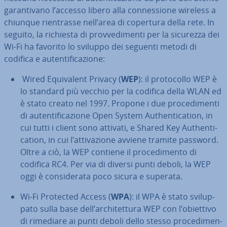
ga­ran­ti­va­no l’accesso libero alla con­nes­sio­ne wireless a
chiunque rien­tras­se nell’area di copertura della rete. In
seguito, la richiesta di prov­ve­di­men­ti per la sicurezza dei
Wi-Fi ha favorito lo sviluppo dei seguenti metodi di
codifica e au­ten­ti­fi­ca­zio­ne:
Wired Equi­va­lent Privacy (
WEP
): il pro­to­col­lo WEP è
lo standard più vecchio per la codifica della WLAN ed
è stato creato nel 1997. Propone i due pro­ce­di­men­ti
di au­ten­ti­fi­ca­zio­ne Open System Au­then­ti­ca­tion, in
cui tutti i client sono attivati, e Shared Key Au­then­ti­
ca­tion, in cui l’at­ti­va­zio­ne avviene tramite password.
Oltre a ciò, la WEP contiene il pro­ce­di­men­to di
codifica RC4. Per via di diversi punti deboli, la WEP
oggi è con­si­de­ra­ta poco sicura e superata.
Wi-Fi Protected Access (
WPA
): il WPA è stato svi­lup­
pa­to sulla base dell’ar­chi­tet­tu­ra WEP con l’obiettivo
di rimediare ai punti deboli dello stesso pro­ce­di­men­