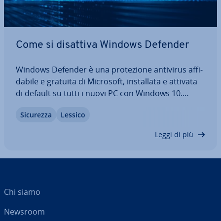
Come si disattiva Windows Defender
Windows Defender è una pro­te­zio­ne antivirus af­fi­
da­bi­le e gratuita di Microsoft, in­stal­la­ta e attivata
di default su tutti i nuovi PC con Windows 10.
Tuttavia, se de­si­de­ra­te uti­liz­za­re i prodotti di altri
Sicurezza
Lessico
fornitori, è ne­ces­sa­rio di­sat­ti­var­lo, in quanto
eseguire più programmi…
Leggi di più
Chi siamo
Newsroom