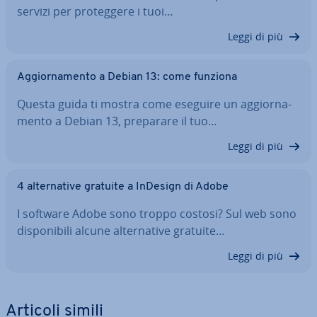
servizi per pro­teg­ge­re i tuoi…
Leggi di più
Ag­gior­na­men­to a Debian 13: come funziona
Questa guida ti mostra come eseguire un ag­gior­na­
men­to a Debian 13, preparare il tuo…
Leggi di più
4 al­ter­na­ti­ve gratuite a InDesign di Adobe
I software Adobe sono troppo costosi? Sul web sono
di­spo­ni­bi­li alcune al­ter­na­ti­ve gratuite…
Leggi di più
Articoli simili