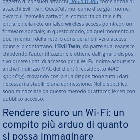
oggetto di consueti attacchi
DoS o DDoS
come anche di
attacchi Evil Twin. Quest’ultimo, come dice già il nome,
ovvero il “gemello cattivo”, si comporta da tale e fa
entrare nella rete un falso wireless access point con un
firmware speciale; in questo modo, da quel momento in
poi, i membri della rete lo con­si­de­ra­no il vero access
point e lo con­tat­ta­no. L’
Evil Twin
, da parte sua, reagisce
chiedendo l’au­ten­ti­fi­ca­zio­ne e ottiene dall’ignaro di­spo­si­
ti­vo di rete i dati di accesso per il Wi-Fi. Inoltre ac­qui­si­sce
anche l’indirizzo MAC del client (il co­sid­det­to
MAC
spoofing
), trovando così a sua di­spo­si­zio­ne tutti i dati
necessari a stabilire una con­nes­sio­ne. Nello specifico
sono mi­nac­cia­te da questo metodo di attacco le reti con
pubblico accesso.
Rendere sicuro un Wi-Fi: un
compito più arduo di quanto
si possa im­ma­gi­na­re