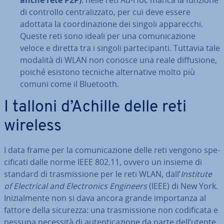
anche rete P2P)
: nelle reti Ad-Hoc manca la funzione
di controllo cen­tra­liz­za­to, per cui deve essere
adottata la coor­di­na­zio­ne dei singoli ap­pa­rec­chi.
Queste reti sono ideali per una co­mu­ni­ca­zio­ne
veloce e diretta tra i singoli par­te­ci­pan­ti. Tuttavia tale
modalità di WLAN non conosce una reale dif­fu­sio­ne,
poiché esistono tecniche al­ter­na­ti­ve molto più
comuni come il Bluetooth.
I talloni d’Achille delle reti
wireless
I data frame per la co­mu­ni­ca­zio­ne delle reti vengono spe­
ci­fi­ca­ti dalle norme IEEE 802.11, ovvero un insieme di
standard di tra­smis­sio­ne per le reti WLAN, dall’
Institute
of Elec­tri­cal and Elec­tro­nics Engineers
(IEEE) di New York.
Ini­zial­men­te non si dava ancora grande im­por­tan­za al
fattore della sicurezza: una tra­smis­sio­ne non co­di­fi­ca­ta e
nessuna necessità di au­ten­ti­ca­zio­ne da parte dell’utente