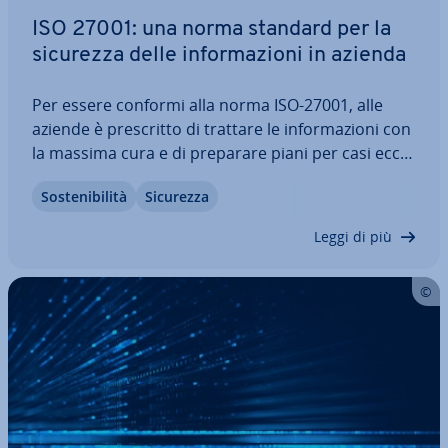
ISO 27001: una norma standard per la
sicurezza delle in­for­ma­zio­ni in azienda
Per essere conformi alla norma ISO-27001, alle
aziende è pre­scrit­to di trattare le in­for­ma­zio­ni con
la massima cura e di preparare piani per casi ec­ce­
zio­na­li. Gli attestati pubblici e le norme conformi
So­ste­ni­bi­li­tà
Sicurezza
alla cer­ti­fi­ca­zio­ne ISO infondono fiducia nel cliente
e cer­ti­fi­ca­no…
Leggi di più