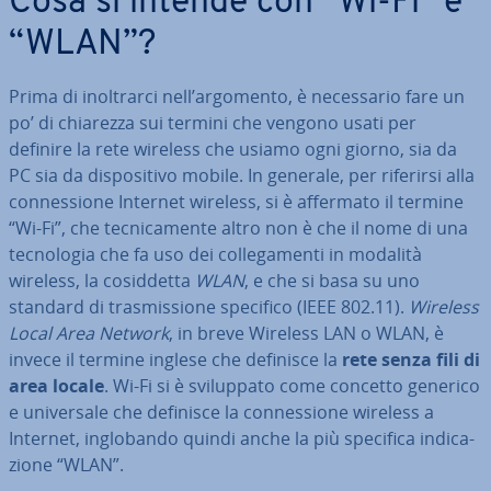
Cosa si intende con “Wi-Fi” e
“WLAN”?
Prima di inol­trar­ci nell’argomento, è ne­ces­sa­rio fare un
po’ di chiarezza sui termini che vengono usati per
definire la rete wireless che usiamo ogni giorno, sia da
PC sia da di­spo­si­ti­vo mobile. In generale, per riferirsi alla
con­nes­sio­ne Internet wireless, si è affermato il termine
“Wi-Fi”, che tec­ni­ca­men­te altro non è che il nome di una
tec­no­lo­gia che fa uso dei col­le­ga­men­ti in modalità
wireless, la co­sid­det­ta
WLAN
, e che si basa su uno
standard di tra­smis­sio­ne specifico (IEEE 802.11).
Wireless
Local Area Network
, in breve Wireless LAN o WLAN, è
invece il termine inglese che definisce la
rete senza fili di
area locale
. Wi-Fi si è svi­lup­pa­to come concetto generico
e uni­ver­sa­le che definisce la con­nes­sio­ne wireless a
Internet, in­glo­ban­do quindi anche la più specifica in­di­ca­
zio­ne “WLAN”.