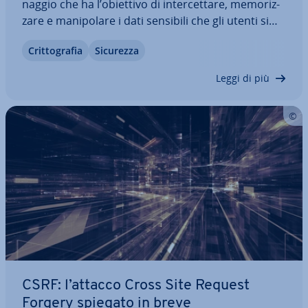
nag­gio che ha l’obiettivo di in­ter­cet­ta­re, me­mo­riz­
za­re e ma­ni­po­la­re i dati sensibili che gli utenti si
scambiano su Internet. Per riuscirci gli hacker
Crit­to­gra­fia
Sicurezza
ricorrono a questo metodo che permette loro di
frapporsi tra due computer…
Leggi di più
CSRF: l’attacco Cross Site Request
Forgery spiegato in breve