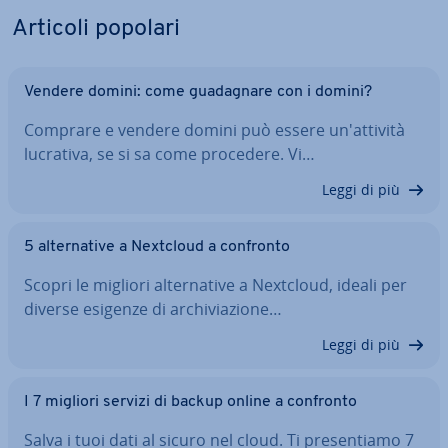
Articoli popolari
Vendere domini: come gua­da­gna­re con i domini?
Comprare e vendere domini può essere un'at­ti­vi­tà
lucrativa, se si sa come procedere. Vi…
Leggi di più
5 al­ter­na­ti­ve a Nextcloud a confronto
Scopri le migliori al­ter­na­ti­ve a Nextcloud, ideali per
diverse esigenze di ar­chi­via­zio­ne…
Leggi di più
I 7 migliori servizi di backup online a confronto
Salva i tuoi dati al sicuro nel cloud. Ti pre­sen­tia­mo 7