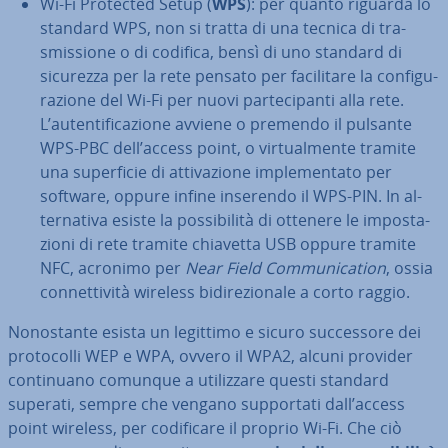
Wi-Fi Protected Setup (
WPS
): per quanto riguarda lo
standard WPS, non si tratta di una tecnica di tra­
smis­sio­ne o di codifica, bensì di uno standard di
sicurezza per la rete pensato per fa­ci­li­ta­re la con­fi­gu­
ra­zio­ne del Wi-Fi per nuovi par­te­ci­pan­ti alla rete.
L’au­ten­ti­fi­ca­zio­ne avviene o premendo il pulsante
WPS-PBC dell’access point, o vir­tual­men­te tramite
una su­per­fi­cie di at­ti­va­zio­ne im­ple­men­ta­to per
software, oppure infine inserendo il WPS-PIN. In al­
ter­na­ti­va esiste la pos­si­bi­li­tà di ottenere le im­po­sta­
zio­ni di rete tramite chiavetta USB oppure tramite
NFC, acronimo per
Near Field Com­mu­ni­ca­tion
, ossia
con­net­ti­vi­tà wireless bi­di­re­zio­na­le a corto raggio.
No­no­stan­te esista un legittimo e sicuro suc­ces­so­re dei
pro­to­col­li WEP e WPA, ovvero il WPA2, alcuni provider
con­ti­nua­no comunque a uti­liz­za­re questi standard
superati, sempre che vengano sup­por­ta­ti dall’access
point wireless, per co­di­fi­ca­re il proprio Wi-Fi. Che ciò