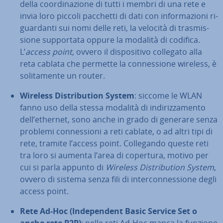
della coor­di­na­zio­ne di tutti i membri di una rete e
invia loro piccoli pacchetti di dati con in­for­ma­zio­ni ri­
guar­dan­ti sui nomi delle reti, la velocità di tra­smis­
sio­ne sup­por­ta­ta oppure la modalità di codifica.
L’
access point
, ovvero il di­spo­si­ti­vo collegato alla
reta cablata che permette la con­nes­sio­ne wireless, è
so­li­ta­men­te un router.
Wireless Di­stri­bu­tion System
: siccome le WLAN
fanno uso della stessa modalità di in­di­riz­za­men­to
dell’ethernet, sono anche in grado di generare senza
problemi con­nes­sio­ni a reti cablate, o ad altri tipi di
rete, tramite l’access point. Col­le­gan­do queste reti
tra loro si aumenta l’area di copertura, motivo per
cui si parla appunto di
Wireless Di­stri­bu­tion System
,
ovvero di sistema senza fili di in­ter­con­nes­sio­ne degli
access point.
Rete Ad-Hoc (In­de­pen­dent Basic Service Set o