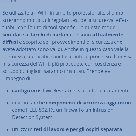
router.
Se uti­liz­za­te un Wi-Fi in ambito pro­fes­sio­na­le, si di­mo­
stre­ran­no molto utili regolari test della sicurezza, ef­fet­
tua­bi­li con l’aiuto di tool specifici. In questo modo
simulate attacchi di hacker
che sono
at­tual­men­te
diffusi
e scoprite se i prov­ve­di­men­ti di sicurezza che
avete adottato sono validi. Anche in questo caso vale la
premessa, ap­pli­ca­bi­le anche all’intero processo di messa
in sicurezza del Wi-Fi: più procedete con coscienza e
scrupolo, migliori saranno i risultati. Pren­de­te­vi
l’impegno di:
con­fi­gu­ra­re
il wireless access point ac­cu­ra­ta­men­te,
inserire anche
com­po­nen­ti di sicurezza ag­giun­ti­vi
come l‘IEEE 802.1X, un firewall o un Intrusion
Detection System,
uti­liz­za­re
reti di lavoro e per gli ospiti se­pa­ra­ta­