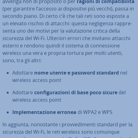
avvenga non di proposito o per
ragioni di com­pa­ti­bi­li­tà
(per garantire l’accesso ai di­spo­si­ti­vi più vecchi), passa in
secondo piano. Di certo c’è che tali reti sono esposte a
un elevato rischio di attacchi: questa ne­gli­gen­za rap­pre­
sen­ta uno dei motivi per la va­lu­ta­zio­ne critica della
sicurezza del Wi-Fi. Ulteriori errori che invitano attacchi
esterni e rendono quindi il sistema di con­nes­sio­ne
wireless una vera e propria tortura per molti utenti,
sono, tra gli altri:
Adottare
nome utente e password standard
nel
wireless access point
Adottare
con­fi­gu­ra­zio­ni di base poco sicure
del
wireless access point
Im­ple­men­ta­zio­ne erronea
di WPA2 e WPS
In aggiunta, no­no­stan­te i prov­ve­di­men­ti standard per la
sicurezza del Wi-Fi, le reti wireless sono comunque