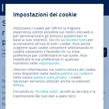
Digital Guide
Impostazioni dei cookie
Vai al contenuto prin­ci­pa­le
Sicurezza del Wi-Fi: come
Utilizziamo i cookie per offrirti la migliore
rendere inat­tac­ca­bi­le la
esperienza utente possibile sul nostro sito web e
per personalizzare gli annunci pubblicitari in
base ai tuoi interessi. Fai clic su
Accetta tutto
per
propria con­nes­sio­ne Internet
acconsentire all'uso di tutti i cookie. Puoi anche
scegliere quali cookie consentire selezionando le
La redazione di IONOS
Condividi via Facebook
Condividi via Twitter
Condividi via Li
caselle sottostanti e facendo clic su Invia
22 feb 2024
preferenze per confermare le tue scelte. Puoi
modificare le tue preferenze in qualsiasi
momento nelle
impostazioni
.
Ulteriori informazioni sul nostro utilizzo dei cookie
Indice
sono disponibili nella nostra
politica sui cookie
e
nella nostra
politica sulla privacy
. I cookie
Non importa che si tratti una rete privata o interna a
necessari verranno utilizzati anche se selezioni
Rifiuta
.
un’azienda, il desiderio di avere una con­nes­sio­ne sicura
Cliccando su "
Accetta tutto
", accetti la raccolta e la
occupa il primo posto nella lista delle priorità. Le reti tra­
trasmissione dei tuoi dati a paesi terzi.
di­zio­na­li con fili e cavi offrono, per via della loro essenza
fisica, una certa garanzia di pro­te­zio­ne da attacchi