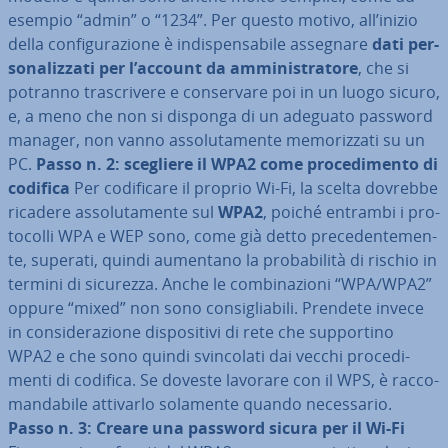
esempio “admin” o “1234”. Per questo motivo, all’inizio
della con­fi­gu­ra­zio­ne è in­di­spen­sa­bi­le assegnare
dati per­
so­na­liz­za­ti per l’account da am­mi­ni­stra­to­re
, che si
potranno tra­scri­ve­re e con­ser­va­re poi in un luogo sicuro,
e, a meno che non si disponga di un adeguato password
manager, non vanno as­so­lu­ta­men­te me­mo­riz­za­ti su un
PC.
Passo n. 2: scegliere il WPA2 come pro­ce­di­men­to di
codifica
Per co­di­fi­ca­re il proprio Wi-Fi, la scelta dovrebbe
ricadere as­so­lu­ta­men­te sul
WPA2
, poiché entrambi i pro­
to­col­li WPA e WEP sono, come già detto pre­ce­den­te­men­
te, superati, quindi aumentano la pro­ba­bi­li­tà di rischio in
termini di sicurezza. Anche le com­bi­na­zio­ni “WPA/WPA2”
oppure “mixed” non sono con­si­glia­bi­li. Prendete invece
in con­si­de­ra­zio­ne di­spo­si­ti­vi di rete che sup­por­ti­no
WPA2 e che sono quindi svin­co­la­ti dai vecchi pro­ce­di­
men­ti di codifica. Se doveste lavorare con il WPS, è rac­co­
man­da­bi­le attivarlo solamente quando ne­ces­sa­rio.
Passo n. 3: Creare una password sicura per il Wi-Fi