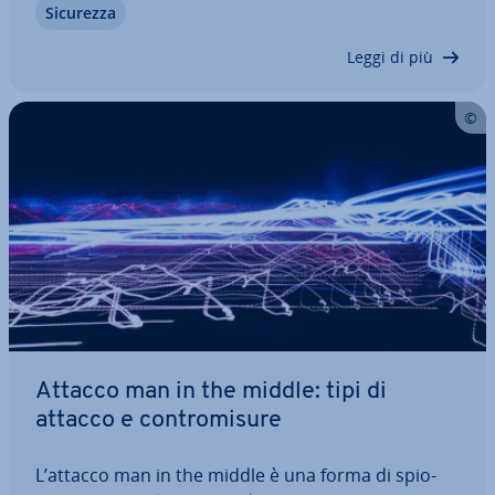
Sicurezza
dimostra come un punto debole nell’ambito della
sicurezza in­for­ma­ti­ca, gli hacker…
Leggi di più
Attacco man in the middle: tipi di
attacco e con­tro­mi­su­re
L’attacco man in the middle è una forma di spio­