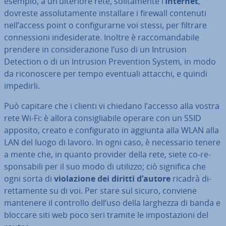
esempio, a un’ulteriore rete, so­li­ta­men­te l’
Internet
,
dovreste as­so­lu­ta­men­te in­stal­la­re i firewall contenuti
nell’access point o con­fi­gu­rar­ne voi stessi, per filtrare
con­nes­sio­ni in­de­si­de­ra­te. Inoltre è rac­co­man­da­bi­le
prendere in con­si­de­ra­zio­ne l’uso di un Intrusion
Detection o di un Intrusion Pre­ven­tion System, in modo
da ri­co­no­sce­re per tempo eventuali attacchi, e quindi
impedirli.
Può capitare che i clienti vi chiedano l’accesso alla vostra
rete Wi-Fi: è allora con­si­glia­bi­le operare con un SSID
apposito, creato e con­fi­gu­ra­to in aggiunta alla WLAN alla
LAN del luogo di lavoro. In ogni caso, è ne­ces­sa­rio tenere
a mente che, in quanto provider della rete, siete co-re­
spon­sa­bi­li per il suo modo di utilizzo; ciò significa che
ogni sorta di
vio­la­zio­ne dei diritti d’autore
ricadrà di­
ret­ta­men­te su di voi. Per stare sul sicuro, conviene
mantenere il controllo dell’uso della larghezza di banda e
bloccare siti web poco seri tramite le im­po­sta­zio­ni del