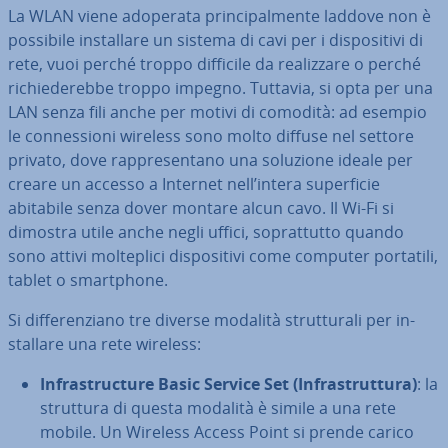
La WLAN viene adoperata prin­ci­pal­men­te laddove non è
possibile in­stal­la­re un sistema di cavi per i di­spo­si­ti­vi di
rete, vuoi perché troppo difficile da rea­liz­za­re o perché
ri­chie­de­reb­be troppo impegno. Tuttavia, si opta per una
LAN senza fili anche per motivi di comodità: ad esempio
le con­nes­sio­ni wireless sono molto diffuse nel settore
privato, dove rap­pre­sen­ta­no una soluzione ideale per
creare un accesso a Internet nell’intera su­per­fi­cie
abitabile senza dover montare alcun cavo. Il Wi-Fi si
dimostra utile anche negli uffici, so­prat­tut­to quando
sono attivi mol­te­pli­ci di­spo­si­ti­vi come computer portatili,
tablet o smart­pho­ne.
Si dif­fe­ren­zia­no tre diverse modalità strut­tu­ra­li per in­
stal­la­re una rete wireless:
In­fra­struc­tu­re Basic Service Set (In­fra­strut­tu­ra)
: la
struttura di questa modalità è simile a una rete
mobile. Un Wireless Access Point si prende carico