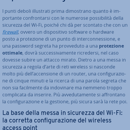
I punti deboli il­lu­stra­ti prima di­mo­stra­no quanto è im­
por­tan­te con­fron­tar­si con le numerose pos­si­bi­li­tà della
sicurezza del Wi-Fi, poiché chi dà per scontato che con un
firewall
, ovvero un di­spo­si­ti­vo software o hardware
posto a pro­te­zio­ne di un punto di in­ter­con­nes­sio­ne, e
una password segreta ha prov­ve­du­to a una
pro­te­zio­ne
ottimale
, dovrà suc­ces­si­va­men­te ri­cre­der­si, nel caso
dovesse subire un attacco mirato. Dietro a una messa in
sicurezza a regola d’arte di reti wireless si nasconde
molto più dell’ac­cen­sio­ne di un router, una con­fi­gu­ra­zio­
ne di cinque minuti e la ricerca di una parola segreta che
non sia fa­cil­men­te da in­do­vi­na­re ma nemmeno troppo
com­pli­ca­ta da inserire. Più av­ve­du­ta­men­te si af­fron­ta­no
la con­fi­gu­ra­zio­ne e la gestione, più sicura sarà la rete poi.
La base della messa in sicurezza del Wi-Fi:
la corretta con­fi­gu­ra­zio­ne del wireless
access point