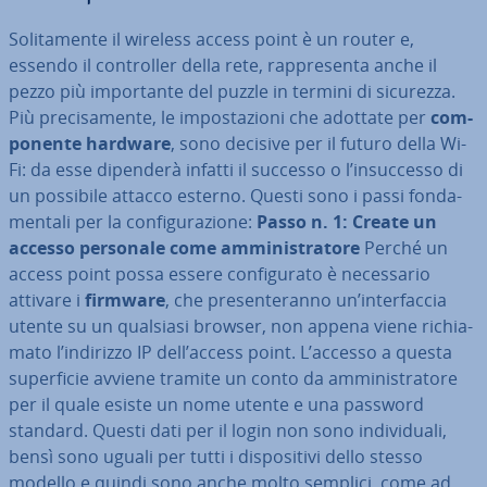
So­li­ta­men­te il wireless access point è un router e,
essendo il con­trol­ler della rete, rap­pre­sen­ta anche il
pezzo più im­por­tan­te del puzzle in termini di sicurezza.
Più pre­ci­sa­men­te, le im­po­sta­zio­ni che adottate per
com­
po­nen­te hardware
, sono decisive per il futuro della Wi-
Fi: da esse dipenderà infatti il successo o l’in­suc­ces­so di
un possibile attacco esterno. Questi sono i passi fon­da­
men­ta­li per la con­fi­gu­ra­zio­ne:
Passo n. 1: Create un
accesso personale come am­mi­ni­stra­to­re
Perché un
access point possa essere con­fi­gu­ra­to è ne­ces­sa­rio
attivare i
firmware
, che pre­sen­te­ran­no un’in­ter­fac­cia
utente su un qualsiasi browser, non appena viene ri­chia­
ma­to l’indirizzo IP dell’access point. L’accesso a questa
su­per­fi­cie avviene tramite un conto da am­mi­ni­stra­to­re
per il quale esiste un nome utente e una password
standard. Questi dati per il login non sono in­di­vi­dua­li,
bensì sono uguali per tutti i di­spo­si­ti­vi dello stesso
modello e quindi sono anche molto semplici, come ad