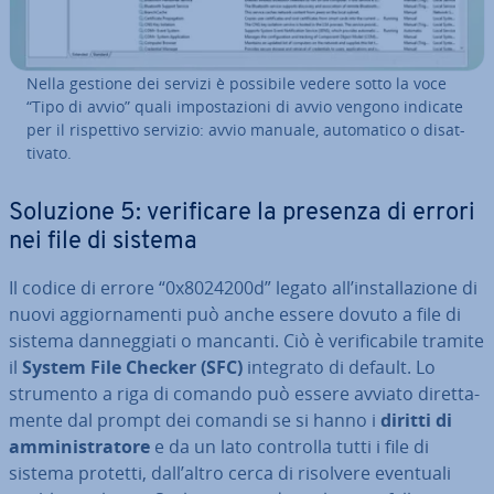
Nella gestione dei servizi è possibile vedere sotto la voce
“Tipo di avvio” quali im­po­sta­zio­ni di avvio vengono indicate
per il ri­spet­ti­vo servizio: avvio manuale, au­to­ma­ti­co o di­sat­
ti­va­to.
Soluzione 5: ve­ri­fi­ca­re la presenza di errori
nei file di sistema
Il codice di errore “0x8024200d” legato all’in­stal­la­zio­ne di
nuovi ag­gior­na­men­ti può anche essere dovuto a file di
sistema dan­neg­gia­ti o mancanti. Ciò è ve­ri­fi­ca­bi­le tramite
il
System File Checker (SFC)
integrato di default. Lo
strumento a riga di comando può essere avviato di­ret­ta­
men­te dal prompt dei comandi se si hanno i
diritti di
am­mi­ni­stra­to­re
e da un lato controlla tutti i file di
sistema protetti, dall’altro cerca di risolvere eventuali