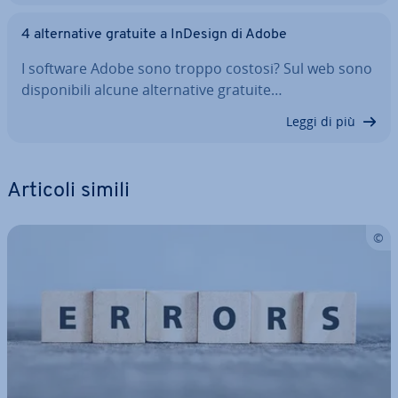
4 al­ter­na­ti­ve gratuite a InDesign di Adobe
I software Adobe sono troppo costosi? Sul web sono
di­spo­ni­bi­li alcune al­ter­na­ti­ve gratuite…
Leggi di più
Articoli simili