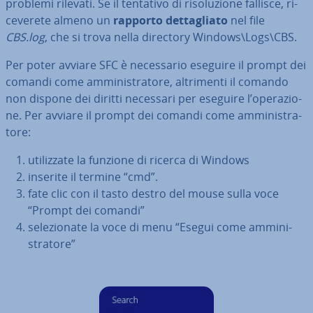
problemi rilevati. Se il tentativo di ri­so­lu­zio­ne fallisce, ri­
ce­ve­re­te almeno un
rapporto det­ta­glia­to
nel file
CBS.log
, che si trova nella directory Windows\Logs\CBS.
Per poter avviare SFC è ne­ces­sa­rio eseguire il prompt dei
comandi come am­mi­ni­stra­to­re, al­tri­men­ti il comando
non dispone dei diritti necessari per eseguire l’ope­ra­zio­
ne. Per avviare il prompt dei comandi come am­mi­ni­stra­
to­re:
uti­liz­za­te la funzione di ricerca di Windows
inserite il termine “cmd”.
fate clic con il tasto destro del mouse sulla voce
“Prompt dei comandi”
se­le­zio­na­te la voce di menu “Esegui come am­mi­ni­
stra­to­re”