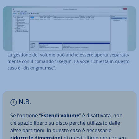
La gestione del volume può anche essere aperta se­pa­ra­ta­
men­te con il comando “Esegui”. La voce richiesta in questo
caso è “diskmgmt.msc”.
N.B.
Se l’opzione “
Estendi volume
” è di­sat­ti­va­ta, non
c’è spazio libero su disco perché uti­liz­za­to dalle
altre par­ti­zio­ni. In questo caso è ne­ces­sa­rio
ridurre le di­men­sio­ni
di quest’ultime per con­sen­