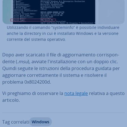
Uti­liz­zan­do il comando “sy­ste­min­fo” è possibile in­di­vi­dua­re
anche la directory in cui è in­stal­la­to Windows e la versione
corrente del sistema operativo.
Dopo aver scaricato il file di ag­gior­na­men­to cor­ri­spon­
den­te (
.msu
), avviate l'in­stal­la­zio­ne con un doppio clic.
Quindi seguite le istru­zio­ni della procedura guidata per
ag­gior­na­re cor­ret­ta­men­te il sistema e risolvere il
problema 0x8024200d.
Vi preghiamo di osservare la
nota legale
relativa a questo
articolo.
Tag correlati
Windows