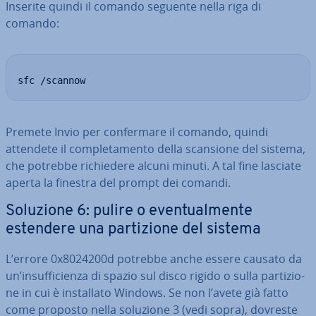
Inserite quindi il comando seguente nella riga di
comando:
sfc /scannow
Premete Invio per con­fer­ma­re il comando, quindi
attendete il com­ple­ta­men­to della scansione del sistema,
che potrebbe ri­chie­de­re alcuni minuti. A tal fine lasciate
aperta la finestra del prompt dei comandi.
Soluzione 6: pulire o even­tual­men­te
estendere una par­ti­zio­ne del sistema
L’errore 0x8024200d potrebbe anche essere causato da
un’in­suf­fi­cien­za di spazio sul disco rigido o sulla par­ti­zio­
ne in cui è in­stal­la­to Windows. Se non l’avete già fatto
come proposto nella soluzione 3 (vedi sopra), dovreste