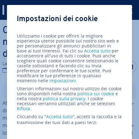
Digital Guide
Impostazioni dei cookie
Vai al contenuto prin­ci­pa­le
0x8024200d: le soluzioni
Utilizziamo i cookie per offrirti la migliore
migliori per risolvere l’errore
esperienza utente possibile sul nostro sito web e
per personalizzare gli annunci pubblicitari in
base ai tuoi interessi. Fai clic su
Accetta tutto
per
di Windows Update
acconsentire all'uso di tutti i cookie. Puoi anche
scegliere quali cookie consentire selezionando le
La redazione di IONOS
Condividi 
Condiv
C
caselle sottostanti e facendo clic su Invia
31 lug 2020
preferenze per confermare le tue scelte. Puoi
modificare le tue preferenze in qualsiasi
momento nelle
impostazioni
.
Ulteriori informazioni sul nostro utilizzo dei cookie
Indice
sono disponibili nella nostra
politica sui cookie
e
nella nostra
politica sulla privacy
. I cookie
Affinché Windows sia il più possibile sicuro e stabile è in­
necessari verranno utilizzati anche se selezioni
Rifiuta
.
di­spen­sa­bi­le scaricare e in­stal­la­re, au­to­ma­ti­ca­men­te o
Cliccando su "
Accetta tutto
", accetti la raccolta e la
ma­nual­men­te, gli ultimi ag­gior­na­men­ti di­spo­ni­bi­li in
trasmissione dei tuoi dati a paesi terzi.
modo tem­pe­sti­vo tramite l’
Update Center
. Se non si uti­
liz­za­no queste opzioni di ag­gior­na­men­to del sistema, gli