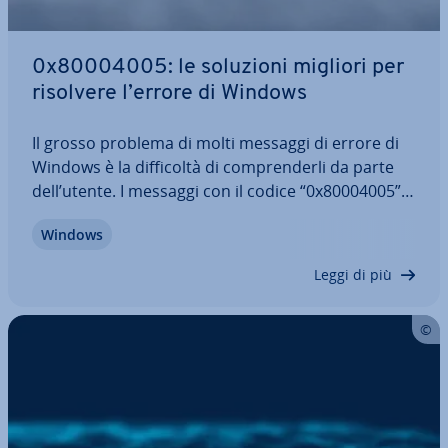
0x80004005: le soluzioni migliori per
risolvere l’errore di Windows
Il grosso problema di molti messaggi di errore di
Windows è la dif­fi­col­tà di com­pren­der­li da parte
dell’utente. I messaggi con il codice “0x80004005”
indicano un errore “non spe­ci­fi­ca­to”. Dal
Windows
momento che un errore di questo tipo può ve­ri­fi­
car­si in mol­te­pli­ci scenari, esistono…
Leggi di più