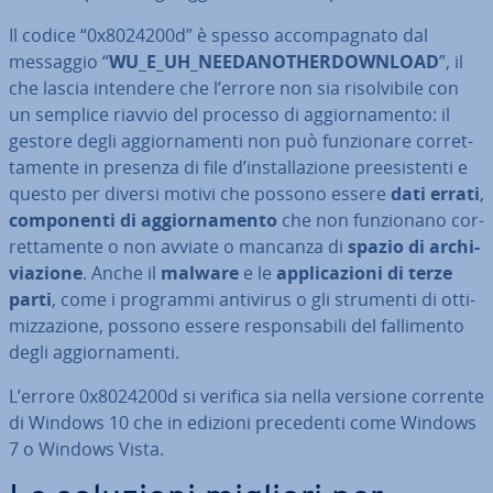
Il codice “0x8024200d” è spesso ac­com­pa­gna­to dal
messaggio “
WU_E_UH_NEE­DA­NO­THER­DO­WN­LOAD
”, il
che lascia intendere che l’errore non sia ri­sol­vi­bi­le con
un semplice riavvio del processo di ag­gior­na­men­to: il
gestore degli ag­gior­na­men­ti non può fun­zio­na­re cor­ret­
ta­men­te in presenza di file d’in­stal­la­zio­ne pre­e­si­sten­ti e
questo per diversi motivi che possono essere
dati errati
,
com­po­nen­ti di ag­gior­na­men­to
che non fun­zio­na­no cor­
ret­ta­men­te o non avviate o mancanza di
spazio di ar­chi­
via­zio­ne
. Anche il
malware
e le
ap­pli­ca­zio­ni di terze
parti
, come i programmi antivirus o gli strumenti di ot­ti­
miz­za­zio­ne, possono essere re­spon­sa­bi­li del fal­li­men­to
degli ag­gior­na­men­ti.
L’errore 0x8024200d si verifica sia nella versione corrente
di Windows 10 che in edizioni pre­ce­den­ti come Windows
7 o Windows Vista.