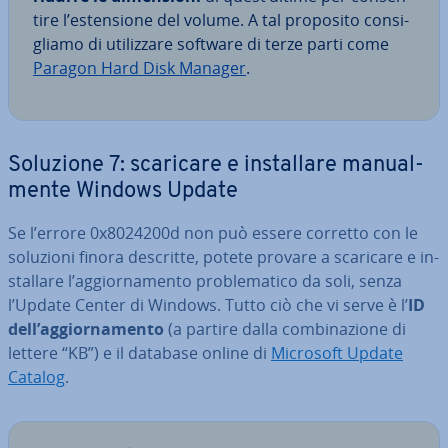
ti­re l’esten­sio­ne del volume. A tal proposito con­si­
glia­mo di uti­liz­za­re software di terze parti come
Paragon Hard Disk Manager
.
Soluzione 7: scaricare e in­stal­la­re ma­nual­
men­te Windows Update
Se l’errore 0x8024200d non può essere corretto con le
soluzioni finora descritte, potete provare a scaricare e in­
stal­la­re l’ag­gior­na­men­to pro­ble­ma­ti­co da soli, senza
l’Update Center di Windows. Tutto ciò che vi serve è l’
ID
dell’ag­gior­na­men­to
(a partire dalla com­bi­na­zio­ne di
lettere “KB”) e il database online di
Microsoft Update
Catalog
.