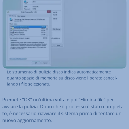
Lo strumento di pulizia disco indica au­to­ma­ti­ca­men­te
quanto spazio di memoria su disco viene liberato can­cel­
lan­do i file se­le­zio­na­ti.
Premete “OK” un'ultima volta e poi “Elimina file” per
avviare la pulizia. Dopo che il processo è stato com­ple­ta­
to, è ne­ces­sa­rio riavviare il sistema prima di tentare un
nuovo ag­gior­na­men­to.