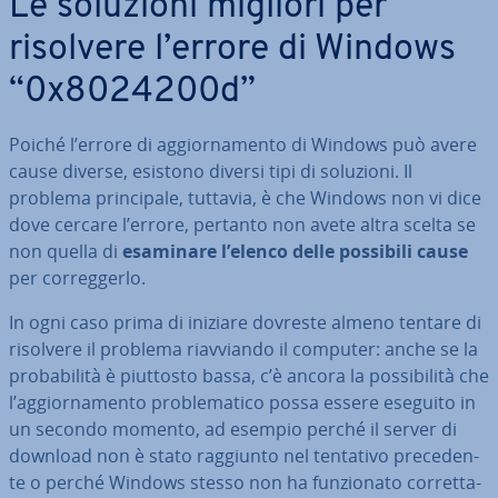
Le soluzioni migliori per
risolvere l’errore di Windows
“0x8024200d”
Poiché l’errore di ag­gior­na­men­to di Windows può avere
cause diverse, esistono diversi tipi di soluzioni. Il
problema prin­ci­pa­le, tuttavia, è che Windows non vi dice
dove cercare l’errore, pertanto non avete altra scelta se
non quella di
esaminare l’elenco delle possibili cause
per cor­reg­ger­lo.
In ogni caso prima di iniziare dovreste almeno tentare di
risolvere il problema riav­vian­do il computer: anche se la
pro­ba­bi­li­tà è piuttosto bassa, c’è ancora la pos­si­bi­li­tà che
l’ag­gior­na­men­to pro­ble­ma­ti­co possa essere eseguito in
un secondo momento, ad esempio perché il server di
download non è stato raggiunto nel tentativo pre­ce­den­
te o perché Windows stesso non ha fun­zio­na­to cor­ret­ta­