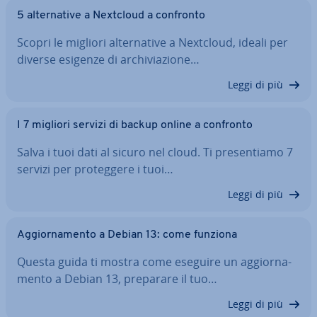
5 al­ter­na­ti­ve a Nextcloud a confronto
Scopri le migliori al­ter­na­ti­ve a Nextcloud, ideali per
diverse esigenze di ar­chi­via­zio­ne…
Leggi di più
I 7 migliori servizi di backup online a confronto
Salva i tuoi dati al sicuro nel cloud. Ti pre­sen­tia­mo 7
servizi per pro­teg­ge­re i tuoi…
Leggi di più
Ag­gior­na­men­to a Debian 13: come funziona
Questa guida ti mostra come eseguire un ag­gior­na­
men­to a Debian 13, preparare il tuo…
Leggi di più