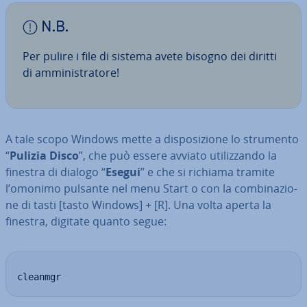
N.B.
Per pulire i file di sistema avete bisogno dei diritti
di am­mi­ni­stra­to­re!
A tale scopo Windows mette a di­spo­si­zio­ne lo strumento
“
Pulizia Disco
”, che può essere avviato uti­liz­zan­do la
finestra di dialogo “
Esegui
” e che si richiama tramite
l’omonimo pulsante nel menu Start o con la com­bi­na­zio­
ne di tasti [tasto Windows] + [R]. Una volta aperta la
finestra, digitate quanto segue:
cleanmgr