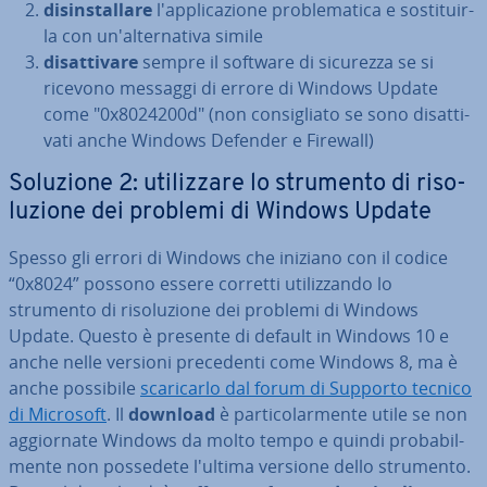
di­sin­stal­la­re
l'ap­pli­ca­zio­ne pro­ble­ma­ti­ca e so­sti­tuir­
la con un'al­ter­na­ti­va simile
di­sat­ti­va­re
sempre il software di sicurezza se si
ricevono messaggi di errore di Windows Update
come "0x8024200d" (non con­si­glia­to se sono di­sat­ti­
va­ti anche Windows Defender e Firewall)
Soluzione 2: uti­liz­za­re lo strumento di ri­so­
lu­zio­ne dei problemi di Windows Update
Spesso gli errori di Windows che iniziano con il codice
“0x8024” possono essere corretti uti­liz­zan­do lo
strumento di ri­so­lu­zio­ne dei problemi di Windows
Update. Questo è presente di default in Windows 10 e
anche nelle versioni pre­ce­den­ti come Windows 8, ma è
anche possibile
sca­ri­car­lo dal forum di Supporto tecnico
di Microsoft
. Il
download
è par­ti­co­lar­men­te utile se non
ag­gior­na­te Windows da molto tempo e quindi pro­ba­bil­
men­te non possedete l'ultima versione dello strumento.