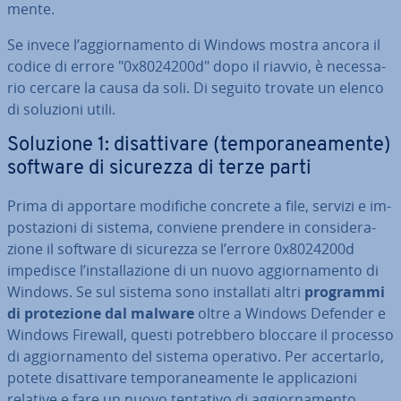
men­te.
Se invece l’ag­gior­na­men­to di Windows mostra ancora il
codice di errore "0x8024200d" dopo il riavvio, è ne­ces­sa­
rio cercare la causa da soli. Di seguito trovate un elenco
di soluzioni utili.
Soluzione 1: di­sat­ti­va­re (tem­po­ra­nea­men­te)
software di sicurezza di terze parti
Prima di apportare modifiche concrete a file, servizi e im­
po­sta­zio­ni di sistema, conviene prendere in con­si­de­ra­
zio­ne il software di sicurezza se l’errore 0x8024200d
impedisce l’in­stal­la­zio­ne di un nuovo ag­gior­na­men­to di
Windows. Se sul sistema sono in­stal­la­ti altri
programmi
di pro­te­zio­ne dal malware
oltre a Windows Defender e
Windows Firewall, questi po­treb­be­ro bloccare il processo
di ag­gior­na­men­to del sistema operativo. Per ac­cer­tar­lo,
potete di­sat­ti­va­re tem­po­ra­nea­men­te le ap­pli­ca­zio­ni
relative e fare un nuovo tentativo di ag­gior­na­men­to.