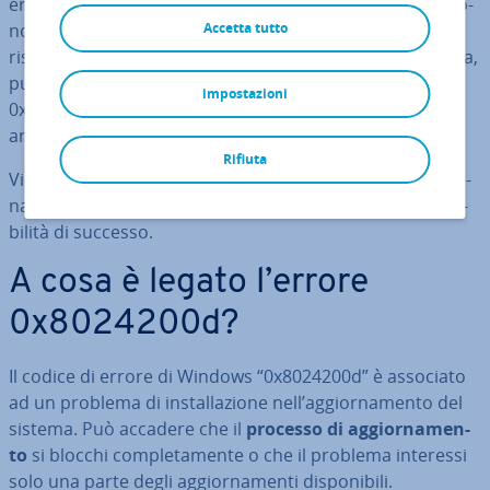
errori resi noti e le falle di sicurezza in­di­vi­dua­te per­si­sto­
no, espo­nen­do­vi inu­til­men­te a problemi di sistema e
Accetta tutto
rischi per la sicurezza. La si­tua­zio­ne è ugual­men­te critica,
pur di­pen­den­do meno da voi, quando errori come
impostazioni
0x8024200d im­pe­di­sco­no il processo di ag­gior­na­men­to
anche dopo un riavvio del computer.
Rifiuta
Vi mo­stre­re­mo in cosa consiste questo errore di ag­gior­
na­men­to e quali sono le soluzioni che hanno più pro­ba­
bi­li­tà di successo.
A cosa è legato l’errore
0x8024200d?
Il codice di errore di Windows “0x8024200d” è associato
ad un problema di in­stal­la­zio­ne nell’ag­gior­na­men­to del
sistema. Può accadere che il
processo di ag­gior­na­men­
to
si blocchi com­ple­ta­men­te o che il problema interessi
solo una parte degli ag­gior­na­men­ti di­spo­ni­bi­li.