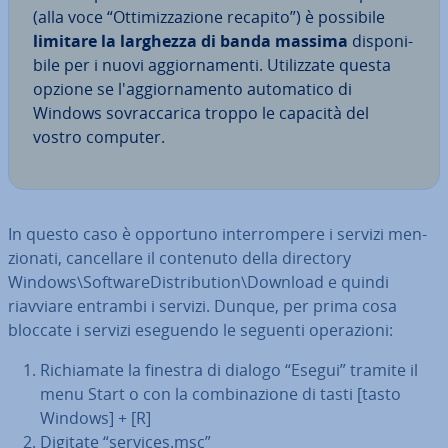
(alla voce “Ot­ti­miz­za­zio­ne recapito”) è possibile
limitare la larghezza di banda massima
di­spo­ni­
bi­le per i nuovi ag­gior­na­men­ti. Uti­liz­za­te questa
opzione se l'ag­gior­na­men­to au­to­ma­ti­co di
Windows so­vrac­ca­ri­ca troppo le capacità del
vostro computer.
In questo caso è opportuno in­ter­rom­pe­re i servizi men­
zio­na­ti, can­cel­la­re il contenuto della directory
Windows\Soft­ware­Di­stri­bu­tion\Download e quindi
riavviare entrambi i servizi. Dunque, per prima cosa
bloccate i servizi eseguendo le seguenti ope­ra­zio­ni:
Ri­chia­ma­te la finestra di dialogo “Esegui” tramite il
menu Start o con la com­bi­na­zio­ne di tasti [tasto
Windows] + [R]
Digitate “services.msc”