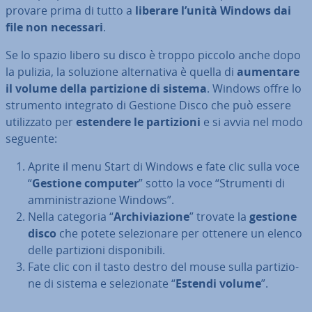
provare prima di tutto a
liberare l’unità Windows dai
file non necessari
.
Se lo spazio libero su disco è troppo piccolo anche dopo
la pulizia, la soluzione al­ter­na­ti­va è quella di
aumentare
il volume della par­ti­zio­ne di sistema
. Windows offre lo
strumento integrato di Gestione Disco che può essere
uti­liz­za­to per
estendere le par­ti­zio­ni
e si avvia nel modo
seguente:
Aprite il menu Start di Windows e fate clic sulla voce
“
Gestione computer
” sotto la voce “Strumenti di
am­mi­ni­stra­zio­ne Windows”.
Nella categoria “
Ar­chi­via­zio­ne
” trovate la
gestione
disco
che potete se­le­zio­na­re per ottenere un elenco
delle par­ti­zio­ni di­spo­ni­bi­li.
Fate clic con il tasto destro del mouse sulla par­ti­zio­
ne di sistema e se­le­zio­na­te “
Estendi volume
”.