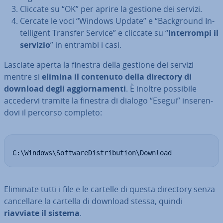
Cliccate su “OK” per aprire la gestione dei servizi.
Cercate le voci “Windows Update” e “Back­ground In­
tel­li­gent Transfer Service” e cliccate su “
In­ter­rom­pi il
servizio
” in entrambi i casi.
Lasciate aperta la finestra della gestione dei servizi
mentre si
elimina il contenuto della directory di
download degli ag­gior­na­men­ti
. È inoltre possibile
accedervi tramite la finestra di dialogo “Esegui” in­se­ren­
do­vi il percorso completo:
C:\Windows\SoftwareDistribution\Download
Eliminate tutti i file e le cartelle di questa directory senza
can­cel­la­re la cartella di download stessa, quindi
riavviate il sistema
.