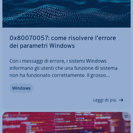
0x80070057: come risolvere l'errore
dei parametri Windows
Con i messaggi di errore, i sistemi Windows
informano gli utenti che una funzione di sistema
non ha fun­zio­na­to cor­ret­ta­men­te. Il grosso
problema è che la maggior parte dei messaggi
Windows
contiene solo codici di errore come "0x80070057",
che servono ben poco a molti utenti. Ad esempio,
Leggi di più
…