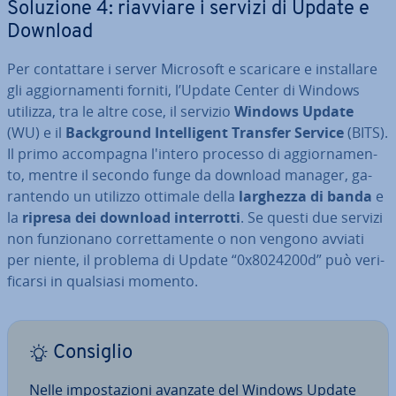
Soluzione 4: riavviare i servizi di Update e
Download
Per con­tat­ta­re i server Microsoft e scaricare e in­stal­la­re
gli ag­gior­na­men­ti forniti, l’Update Center di Windows
utilizza, tra le altre cose, il servizio
Windows Update
(WU) e il
Back­ground In­tel­li­gent Transfer Service
(BITS).
Il primo ac­com­pa­gna l'intero processo di ag­gior­na­men­
to, mentre il secondo funge da download manager, ga­
ran­ten­do un utilizzo ottimale della
larghezza di banda
e
la
ripresa dei download in­ter­rot­ti
. Se questi due servizi
non fun­zio­na­no cor­ret­ta­men­te o non vengono avviati
per niente, il problema di Update “0x8024200d” può ve­ri­
fi­car­si in qualsiasi momento.
Consiglio
Nelle im­po­sta­zio­ni avanzate del Windows Update