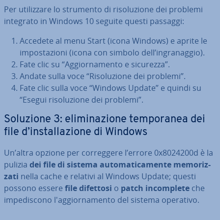
Per uti­liz­za­re lo strumento di ri­so­lu­zio­ne dei problemi
integrato in Windows 10 seguite questi passaggi:
Accedete al menu Start (icona Windows) e aprite le
im­po­sta­zio­ni (icona con simbolo dell’in­gra­nag­gio).
Fate clic su “Ag­gior­na­men­to e sicurezza”.
Andate sulla voce “Ri­so­lu­zio­ne dei problemi”.
Fate clic sulla voce “Windows Update” e quindi su
“Esegui ri­so­lu­zio­ne dei problemi”.
Soluzione 3: eli­mi­na­zio­ne tem­po­ra­nea dei
file d’in­stal­la­zio­ne di Windows
Un’altra opzione per cor­reg­ge­re l’errore 0x8024200d è la
pulizia
dei file di sistema au­to­ma­ti­ca­men­te me­mo­riz­
za­ti
nella cache e relativi al Windows Update; questi
possono essere
file difettosi
o
patch in­com­ple­te
che
im­pe­di­sco­no l'ag­gior­na­men­to del sistema operativo.