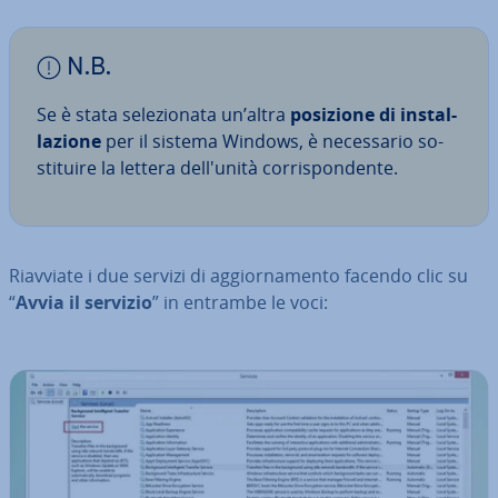
N.B.
Se è stata se­le­zio­na­ta un’altra
posizione di in­stal­
la­zio­ne
per il sistema Windows, è ne­ces­sa­rio so­
sti­tui­re la lettera del­l'u­ni­tà cor­ri­spon­den­te.
Riavviate i due servizi di ag­gior­na­men­to facendo clic su
“
Avvia il servizio
” in entrambe le voci: