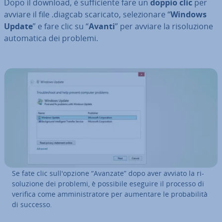
Dopo il download, è suf­fi­cien­te fare un
doppio clic
per
avviare il file .diagcab scaricato, se­le­zio­na­re “
Windows
Update
” e fare clic su “
Avanti
” per avviare la ri­so­lu­zio­ne
au­to­ma­ti­ca dei problemi.
Se fate clic sul­l'op­zio­ne “Avanzate” dopo aver avviato la ri­
so­lu­zio­ne dei problemi, è possibile eseguire il processo di
verifica come am­mi­ni­stra­to­re per aumentare le pro­ba­bi­li­tà
di successo.