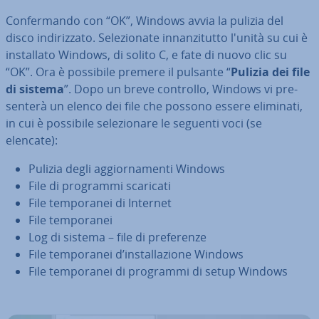
Con­fer­man­do con “OK”, Windows avvia la pulizia del
disco in­di­riz­za­to. Se­le­zio­na­te in­nan­zi­tut­to l'unità su cui è
in­stal­la­to Windows, di solito C, e fate di nuovo clic su
“OK”. Ora è possibile premere il pulsante “
Pulizia dei file
di sistema
”. Dopo un breve controllo, Windows vi pre­
sen­te­rà un elenco dei file che possono essere eliminati,
in cui è possibile se­le­zio­na­re le seguenti voci (se
elencate):
Pulizia degli ag­gior­na­men­ti Windows
File di programmi scaricati
File tem­po­ra­nei di Internet
File tem­po­ra­nei
Log di sistema – file di pre­fe­ren­ze
File tem­po­ra­nei d’in­stal­la­zio­ne Windows
File tem­po­ra­nei di programmi di setup Windows