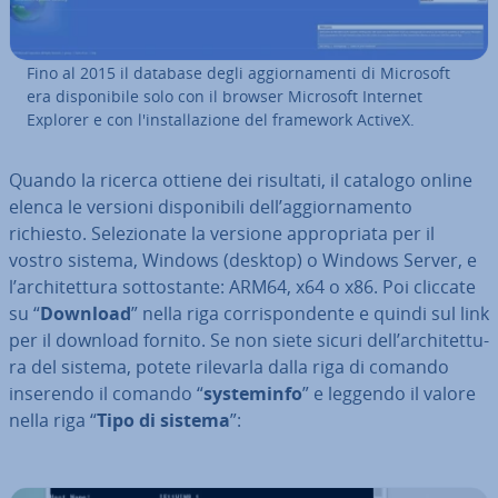
Fino al 2015 il database degli ag­gior­na­men­ti di Microsoft
era di­spo­ni­bi­le solo con il browser Microsoft Internet
Explorer e con l'in­stal­la­zio­ne del framework ActiveX.
Quando la ricerca ottiene dei risultati, il catalogo online
elenca le versioni di­spo­ni­bi­li dell’ag­gior­na­men­to
richiesto. Se­le­zio­na­te la versione ap­pro­pria­ta per il
vostro sistema, Windows (desktop) o Windows Server, e
l’ar­chi­tet­tu­ra sot­to­stan­te: ARM64, x64 o x86. Poi cliccate
su “
Download
” nella riga cor­ri­spon­den­te e quindi sul link
per il download fornito. Se non siete sicuri dell’ar­chi­tet­tu­
ra del sistema, potete rilevarla dalla riga di comando
inserendo il comando “
sy­ste­min­fo
” e leggendo il valore
nella riga “
Tipo di sistema
”: