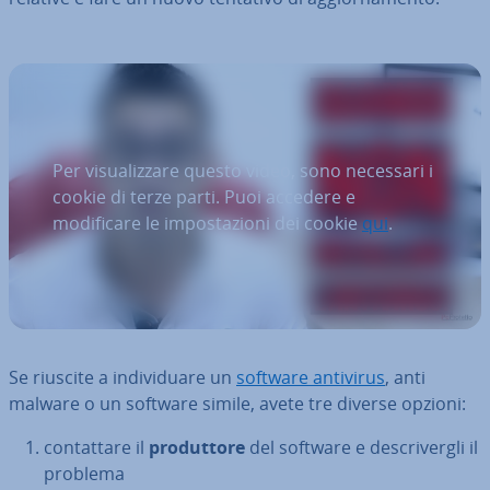
Per visualizzare questo video, sono necessari i
cookie di terze parti. Puoi accedere e
modificare le impostazioni dei cookie
qui
.
Se riuscite a in­di­vi­dua­re un
software antivirus
, anti
malware o un software simile, avete tre diverse opzioni:
con­tat­ta­re il
pro­dut­to­re
del software e de­scri­ver­gli il
problema