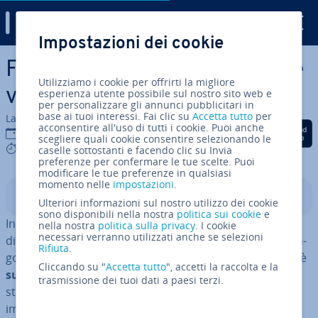
Digital Guide
Impostazioni dei cookie
Vai al contenuto prin­ci­pa­le
Frame Ethernet: de­fi­ni­zio­ne e
Utilizziamo i cookie per offrirti la migliore
varianti del formato frame
esperienza utente possibile sul nostro sito web e
per personalizzare gli annunci pubblicitari in
base ai tuoi interessi. Fai clic su
Accetta tutto
per
La redazione di IONOS
acconsentire all'uso di tutti i cookie. Puoi anche
Condividi via Facebook
Condividi via Twitter
Condividi via Li
11 mar 2020
scegliere quali cookie consentire selezionando le
8 mins
caselle sottostanti e facendo clic su Invia
preferenze per confermare le tue scelte. Puoi
modificare le tue preferenze in qualsiasi
momento nelle
impostazioni
.
Indice
Ulteriori informazioni sul nostro utilizzo dei cookie
sono disponibili nella nostra
politica sui cookie
e
In una
rete Ethernet
, i di­spo­si­ti­vi con­di­vi­do­no pacchetti
nella nostra
politica sulla privacy
. I cookie
necessari verranno utilizzati anche se selezioni
di dati, noti anche come pacchetti Ethernet. Essi con­ten­
Rifiuta
.
go­no tra le altre cose il frame Ethernet, che a sua volta è
Cliccando su "
Accetta tutto
", accetti la raccolta e la
suddiviso in diversi set di dati
. Questi record sono co­
trasmissione dei tuoi dati a paesi terzi.
sti­tui­ti da un codice binario, che fornisce in­for­ma­zio­ni
im­por­tan­ti quali indirizzi, in­for­ma­zio­ni di controllo e