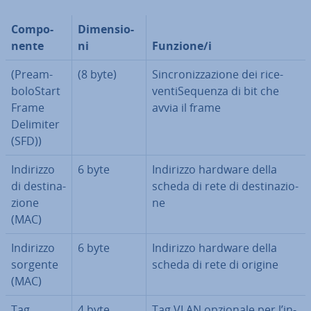
Com­po­
Di­men­sio­
nen­te
ni
Funzione/i
(Pre­am­
(8 byte)
Sin­cro­niz­za­zio­ne dei ri­ce­
bo­lo­Start
ven­ti­Se­quen­za di bit che
Frame
avvia il frame
Delimiter
(SFD))
Indirizzo
6 byte
Indirizzo hardware della
di de­sti­na­
scheda di rete di de­sti­na­zio­
zio­ne
ne
(MAC)
Indirizzo
6 byte
Indirizzo hardware della
sorgente
scheda di rete di origine
(MAC)
Tag
4 byte
Tag VLAN opzionale per l’in­