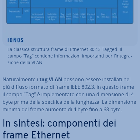
La classica struttura frame di Ethernet 802.3 Tagged. Il
campo “Tag” contiene in­for­ma­zio­ni im­por­tan­ti per l’in­te­gra­
zio­ne della VLAN.
Na­tu­ral­men­te i
tag VLAN
possono essere in­stal­la­ti nel
più diffuso formato di frame IEEE 802.3. in questo frame
il campo “Tag” è im­ple­men­ta­to con una di­men­sio­ne di 4
byte prima della specifica della lunghezza. La di­men­sio­ne
minima del frame aumenta di 4 byte fino a 68 byte.
In sintesi: com­po­nen­ti dei
frame Ethernet