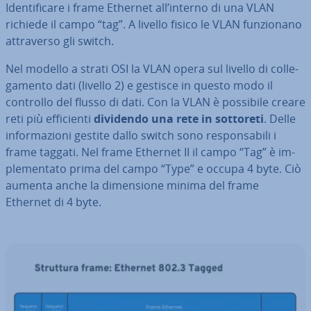
Iden­ti­fi­ca­re i frame Ethernet all’interno di una VLAN
richiede il campo “tag”. A livello fisico le VLAN fun­zio­na­no
at­tra­ver­so gli switch.
Nel modello a strati OSI la VLAN opera sul livello di col­le­
ga­men­to dati (livello 2) e gestisce in questo modo il
controllo del flusso di dati. Con la VLAN è possibile creare
reti più ef­fi­cien­ti
dividendo una rete in sottoreti
. Delle
in­for­ma­zio­ni gestite dallo switch sono re­spon­sa­bi­li i
frame taggati. Nel frame Ethernet II il campo “Tag” è im­
ple­men­ta­to prima del campo “Type” e occupa 4 byte. Ciò
aumenta anche la di­men­sio­ne minima del frame
Ethernet di 4 byte.