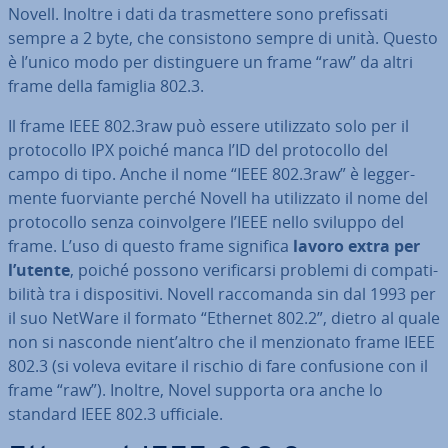
Novell. Inoltre i dati da tra­smet­te­re sono pre­fis­sa­ti
sempre a 2 byte, che con­si­sto­no sempre di unità. Questo
è l’unico modo per di­stin­gue­re un frame “raw” da altri
frame della famiglia 802.3.
Il frame IEEE 802.3raw può essere uti­liz­za­to solo per il
pro­to­col­lo IPX poiché manca l’ID del pro­to­col­lo del
campo di tipo. Anche il nome “IEEE 802.3raw” è leg­ger­
men­te fuor­vian­te perché Novell ha uti­liz­za­to il nome del
pro­to­col­lo senza coin­vol­ge­re l’IEEE nello sviluppo del
frame. L’uso di questo frame significa
lavoro extra per
l’utente
, poiché possono ve­ri­fi­car­si problemi di com­pa­ti­
bi­li­tà tra i di­spo­si­ti­vi. Novell rac­co­man­da sin dal 1993 per
il suo NetWare il formato “Ethernet 802.2”, dietro al quale
non si nasconde nient’altro che il men­zio­na­to frame IEEE
802.3 (si voleva evitare il rischio di fare con­fu­sio­ne con il
frame “raw”). Inoltre, Novel supporta ora anche lo
standard IEEE 802.3 ufficiale.