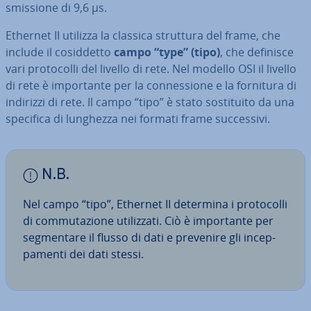
smis­sio­ne di 9,6 µs.
Ethernet II utilizza la classica struttura del frame, che
include il co­sid­det­to
campo “type” (tipo)
, che definisce
vari pro­to­col­li del livello di rete. Nel modello OSI il livello
di rete è im­por­tan­te per la con­nes­sio­ne e la fornitura di
indirizzi di rete. Il campo “tipo” è stato so­sti­tui­to da una
specifica di lunghezza nei formati frame suc­ces­si­vi.
N.B.
Nel campo “tipo”, Ethernet II determina i pro­to­col­li
di com­mu­ta­zio­ne uti­liz­za­ti. Ciò è im­por­tan­te per
seg­men­ta­re il flusso di dati e prevenire gli in­cep­
pa­men­ti dei dati stessi.