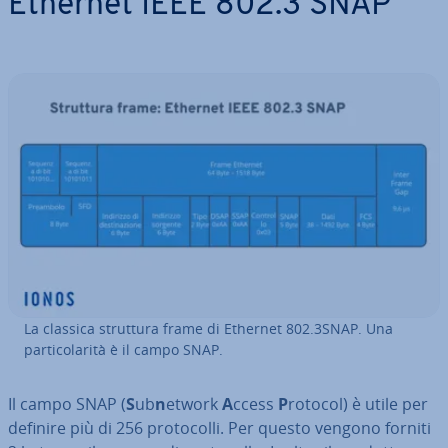
Ethernet IEEE 802.3 SNAP
La classica struttura frame di Ethernet 802.3SNAP. Una
par­ti­co­la­ri­tà è il campo SNAP.
Il campo SNAP (
S
ub
n
etwork
A
ccess
P
rotocol) è utile per
definire più di 256 pro­to­col­li. Per questo vengono forniti