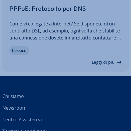
PPPoE: Pro­to­col­lo per DNS
Come vi collegate a Internet? Se disponete di un
contratto DSL, ad esempio, ogni volta che stabilite
una con­nes­sio­ne dovete in­nan­zi­tut­to con­tat­ta­re il
PoP del vostro Internet Provider verifica l’au­to­riz­
Lessico
za­zio­ne di accesso e sta­bi­li­sce quindi la con­nes­sio­
ne a Internet. Perché la…
Leggi di più
Chi siamo
Newsroom
Centro As­si­sten­za