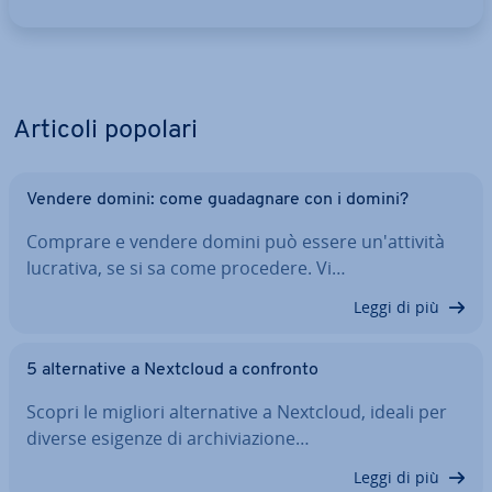
Articoli popolari
Vendere domini: come gua­da­gna­re con i domini?
Comprare e vendere domini può essere un'at­ti­vi­tà
lucrativa, se si sa come procedere. Vi…
Leggi di più
5 al­ter­na­ti­ve a Nextcloud a confronto
Scopri le migliori al­ter­na­ti­ve a Nextcloud, ideali per
diverse esigenze di ar­chi­via­zio­ne…
Leggi di più