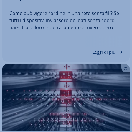
Come può vigere l’ordine in una rete senza fili? Se
tutti i di­spo­si­ti­vi in­vias­se­ro dei dati senza coor­di­
nar­si tra di loro, solo raramente ar­ri­ve­reb­be­ro
dati senza errori al de­sti­na­ta­rio. Con il pro­to­col­lo
CSMA/CA è stato rea­liz­za­to un processo senza una
coor­di­na­zio­ne prin­ci­pa­le…
Leggi di più