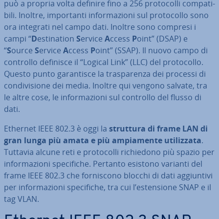
può a propria volta definire fino a 256 pro­to­col­li com­pa­ti­
bi­li. Inoltre, im­por­tan­ti in­for­ma­zio­ni sul pro­to­col­lo sono
ora integrati nel campo dati. Inoltre sono compresi i
campi “
D
esti­na­tion
S
ervice
A
ccess
P
oint” (DSAP) e
“
S
ource
S
ervice
A
ccess
P
oint” (SSAP). Il nuovo campo di
controllo definisce il “Logical Link” (LLC) del pro­to­col­lo.
Questo punto ga­ran­ti­sce la tra­spa­ren­za dei processi di
con­di­vi­sio­ne dei media. Inoltre qui vengono salvate, tra
le altre cose, le in­for­ma­zio­ni sul controllo del flusso di
dati.
Ethernet IEEE 802.3 è oggi la
struttura di frame LAN di
gran lunga più amata e più am­pia­men­te uti­liz­za­ta
.
Tuttavia alcune reti e pro­to­col­li ri­chie­do­no più spazio per
in­for­ma­zio­ni spe­ci­fi­che. Pertanto esistono varianti del
frame IEEE 802.3 che for­ni­sco­no blocchi di dati ag­giun­ti­vi
per in­for­ma­zio­ni spe­ci­fi­che, tra cui l’esten­sio­ne SNAP e il
tag VLAN.