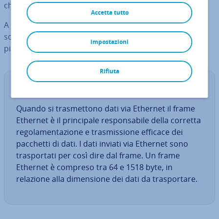
checksum.
Accetta tutto
A seconda dello standard Ethernet, i frame Ethernet
sono strut­tu­ra­ti in modo diverso e possono contenere
impostazioni
più o meno campi di dati, in base al
pro­to­col­lo di rete
.
Rifiuta
De­fi­ni­zio­ne
Quando si tra­smet­to­no dati via Ethernet il frame
Ethernet è il prin­ci­pa­le re­spon­sa­bi­le della corretta
re­go­la­men­ta­zio­ne e tra­smis­sio­ne efficace dei
pacchetti di dati. I dati inviati via Ethernet sono
tra­spor­ta­ti per così dire dal frame. Un frame
Ethernet è compreso tra 64 e 1518 byte, in
relazione alla di­men­sio­ne dei dati da tra­spor­ta­re.