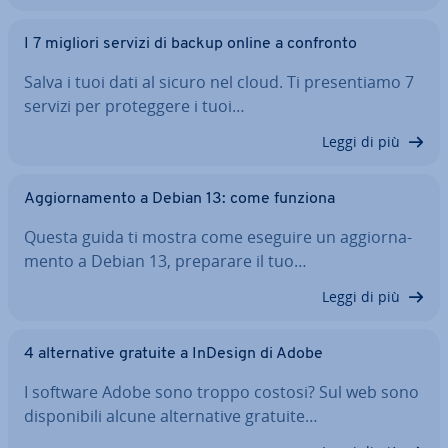
I 7 migliori servizi di backup online a confronto
Salva i tuoi dati al sicuro nel cloud. Ti pre­sen­tia­mo 7
servizi per pro­teg­ge­re i tuoi…
Leggi di più
Ag­gior­na­men­to a Debian 13: come funziona
Questa guida ti mostra come eseguire un ag­gior­na­
men­to a Debian 13, preparare il tuo…
Leggi di più
4 al­ter­na­ti­ve gratuite a InDesign di Adobe
I software Adobe sono troppo costosi? Sul web sono
di­spo­ni­bi­li alcune al­ter­na­ti­ve gratuite…