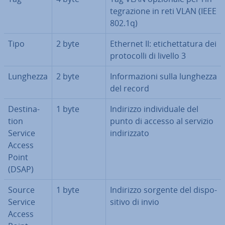
te­gra­zio­ne in reti VLAN (IEEE
802.1q)
Tipo
2 byte
Ethernet II: eti­chet­ta­tu­ra dei
pro­to­col­li di livello 3
Lunghezza
2 byte
In­for­ma­zio­ni sulla lunghezza
del record
De­sti­na­
1 byte
Indirizzo in­di­vi­dua­le del
tion
punto di accesso al servizio
Service
in­di­riz­za­to
Access
Point
(DSAP)
Source
1 byte
Indirizzo sorgente del di­spo­
Service
si­ti­vo di invio
Access