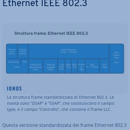
Ethernet IEEE 802.3
La struttura frame stan­dar­diz­za­ta di Ethernet 802.3. Le
novità sono “DSAP” e “SSAP”, che so­sti­tui­sco­no il campo
type, e il campo “Controllo”, che contiene il frame LLC.
Questa versione stan­dar­diz­za­ta dei frame Ethernet 802.3