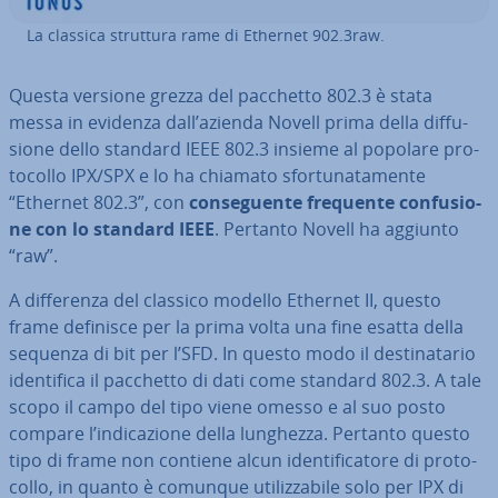
La classica struttura rame di Ethernet 902.3raw.
Questa versione grezza del pacchetto 802.3 è stata
messa in evidenza dall’azienda Novell prima della dif­fu­
sio­ne dello standard IEEE 802.3 insieme al popolare pro­
to­col­lo IPX/SPX e lo ha chiamato sfor­tu­na­ta­men­te
“Ethernet 802.3”, con
con­se­guen­te frequente con­fu­sio­
ne con lo standard IEEE
. Pertanto Novell ha aggiunto
“raw”.
A dif­fe­ren­za del classico modello Ethernet II, questo
frame definisce per la prima volta una fine esatta della
sequenza di bit per l’SFD. In questo modo il de­sti­na­ta­rio
iden­ti­fi­ca il pacchetto di dati come standard 802.3. A tale
scopo il campo del tipo viene omesso e al suo posto
compare l’in­di­ca­zio­ne della lunghezza. Pertanto questo
tipo di frame non contiene alcun iden­ti­fi­ca­to­re di pro­to­
col­lo, in quanto è comunque uti­liz­za­bi­le solo per IPX di