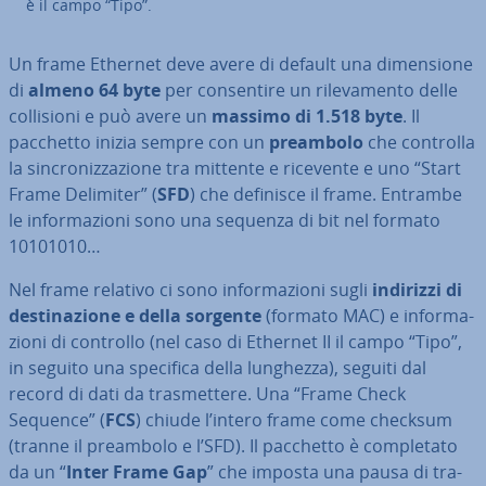
è il campo “Tipo”.
Un frame Ethernet deve avere di default una di­men­sio­ne
di
almeno 64 byte
per con­sen­ti­re un ri­le­va­men­to delle
col­li­sio­ni e può avere un
massimo di 1.518 byte
. Il
pacchetto inizia sempre con un
preambolo
che controlla
la sin­cro­niz­za­zio­ne tra mittente e ricevente e uno “Start
Frame Delimiter” (
SFD
) che definisce il frame. Entrambe
le in­for­ma­zio­ni sono una sequenza di bit nel formato
10101010…
Nel frame relativo ci sono in­for­ma­zio­ni sugli
indirizzi di
de­sti­na­zio­ne e della sorgente
(formato MAC) e in­for­ma­
zio­ni di controllo (nel caso di Ethernet II il campo “Tipo”,
in seguito una specifica della lunghezza), seguiti dal
record di dati da tra­smet­te­re. Una “Frame Check
Sequence” (
FCS
) chiude l’intero frame come checksum
(tranne il preambolo e l’SFD). Il pacchetto è com­ple­ta­to
da un “
Inter Frame Gap
” che imposta una pausa di tra­