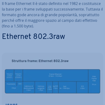
Il frame Ethernet II è stato definito nel 1982 e co­sti­tui­sce
la base per i frame svi­lup­pa­ti suc­ces­si­va­men­te. Tuttavia il
formato gode ancora di grande po­po­la­ri­tà, so­prat­tut­to
perché offre il maggiore spazio al campo dati effettivo
(fino a 1.500 byte).
Ethernet 802.3raw