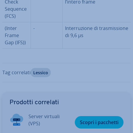
Check
l’intero frame
Sequence
(FCS)
(Inter
-
In­ter­ru­zio­ne di tra­smis­sio­ne
Frame
di 9,6 µs
Gap (IFS))
Tag correlati
Lessico
Vai al menu prin­ci­pa­le
Prodotti correlati
Server virtuali
Scopri i pacchetti
(VPS)