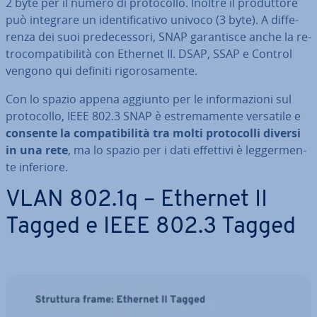
2 byte per il numero di pro­to­col­lo. Inoltre il pro­dut­to­re
può integrare un iden­ti­fi­ca­ti­vo univoco (3 byte). A dif­fe­
ren­za dei suoi pre­de­ces­so­ri, SNAP ga­ran­ti­sce anche la re­
tro­com­pa­ti­bi­li­tà con Ethernet II. DSAP, SSAP e Control
vengono qui definiti ri­go­ro­sa­men­te.
Con lo spazio appena aggiunto per le in­for­ma­zio­ni sul
pro­to­col­lo, IEEE 802.3 SNAP è estre­ma­men­te versatile e
consente la com­pa­ti­bi­li­tà tra molti pro­to­col­li diversi
in una rete
, ma lo spazio per i dati effettivi è leg­ger­men­
te inferiore.
VLAN 802.1q – Ethernet II
Tagged e IEEE 802.3 Tagged