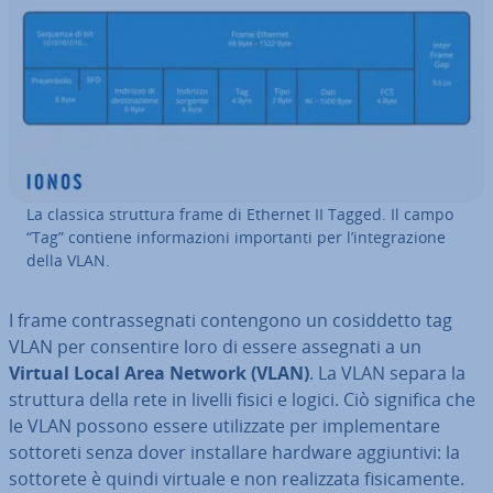
La classica struttura frame di Ethernet II Tagged. Il campo
“Tag” contiene in­for­ma­zio­ni im­por­tan­ti per l’in­te­gra­zio­ne
della VLAN.
I frame con­tras­se­gna­ti con­ten­go­no un co­sid­det­to tag
VLAN per con­sen­ti­re loro di essere assegnati a un
Virtual Local Area Network
(VLAN)
. La VLAN separa la
struttura della rete in livelli fisici e logici. Ciò significa che
le VLAN possono essere uti­liz­za­te per im­ple­men­ta­re
sottoreti senza dover in­stal­la­re hardware ag­giun­ti­vi: la
sottorete è quindi virtuale e non rea­liz­za­ta fi­si­ca­men­te.