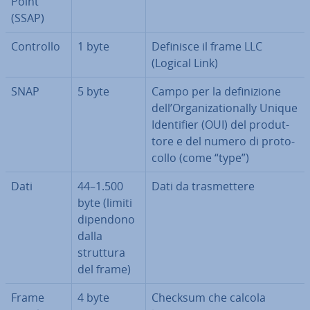
Point
(SSAP)
Controllo
1 byte
Definisce il frame LLC
(Logical Link)
SNAP
5 byte
Campo per la de­fi­ni­zio­ne
dell’Or­ga­ni­za­tio­nal­ly Unique
Iden­ti­fier (OUI) del pro­dut­
to­re e del numero di pro­to­
col­lo (come “type”)
Dati
44–1.500
Dati da tra­smet­te­re
byte (limiti
dipendono
dalla
struttura
del frame)
Frame
4 byte
Checksum che calcola