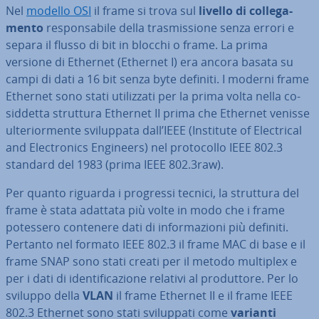
Nel
modello OSI
il frame si trova sul
livello di col­le­ga­
men­to
re­spon­sa­bi­le della tra­smis­sio­ne senza errori e
separa il flusso di bit in blocchi o frame. La prima
versione di Ethernet (Ethernet I) era ancora basata su
campi di dati a 16 bit senza byte definiti. I moderni frame
Ethernet sono stati uti­liz­za­ti per la prima volta nella co­
sid­det­ta struttura Ethernet II prima che Ethernet venisse
ul­te­rior­men­te svi­lup­pa­ta dall’IEEE (Institute of Elec­tri­cal
and Elec­tro­nics Engineers) nel pro­to­col­lo IEEE 802.3
standard del 1983 (prima IEEE 802.3raw).
Per quanto riguarda i progressi tecnici, la struttura del
frame è stata adattata più volte in modo che i frame
potessero contenere dati di in­for­ma­zio­ni più definiti.
Pertanto nel formato IEEE 802.3 il frame MAC di base e il
frame SNAP sono stati creati per il metodo multiplex e
per i dati di iden­ti­fi­ca­zio­ne relativi al pro­dut­to­re. Per lo
sviluppo della
VLAN
il frame Ethernet II e il frame IEEE
802.3 Ethernet sono stati svi­lup­pa­ti come
varianti