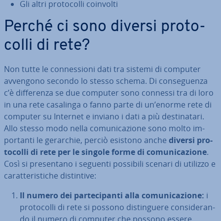
Gli altri pro­to­col­li coinvolti
Perché ci sono diversi pro­to­
col­li di rete?
Non tutte le con­nes­sio­ni dati tra sistemi di computer
avvengono secondo lo stesso schema. Di con­se­guen­za
c’è dif­fe­ren­za se due computer sono connessi tra di loro
in una rete casalinga o fanno parte di un’enorme rete di
computer su Internet e inviano i dati a più de­sti­na­ta­ri.
Allo stesso modo nella co­mu­ni­ca­zio­ne sono molto im­
por­tan­ti le gerarchie, perciò esistono anche
diversi pro­
to­col­li di rete per le singole forme di co­mu­ni­ca­zio­ne
.
Così si pre­sen­ta­no i seguenti possibili scenari di utilizzo e
ca­rat­te­ri­sti­che di­stin­ti­ve:
Il numero dei par­te­ci­pan­ti alla co­mu­ni­ca­zio­ne:
i
pro­to­col­li di rete si possono di­stin­gue­re con­si­de­ran­
do il numero di computer che possono essere