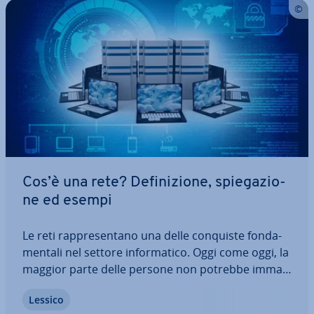
Cos’è una rete? De­fi­ni­zio­ne, spie­ga­zio­
ne ed esempi
Le reti rap­pre­sen­ta­no una delle conquiste fon­da­
men­ta­li nel settore in­for­ma­ti­co. Oggi come oggi, la
maggior parte delle persone non potrebbe im­ma­
gi­na­re un mondo senza Wi-Fi, telefonia mobile o
Lessico
Internet. Ma come fun­zio­na­no esat­ta­men­te queste