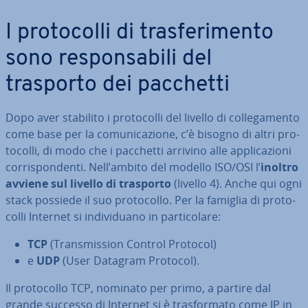
I pro­to­col­li di tra­sfe­ri­men­to
sono re­spon­sa­bi­li del
trasporto dei pacchetti
Dopo aver stabilito i pro­to­col­li del livello di col­le­ga­men­to
come base per la co­mu­ni­ca­zio­ne, c’è bisogno di altri pro­
to­col­li, di modo che i pacchetti arrivino alle ap­pli­ca­zio­ni
cor­ri­spon­den­ti. Nell’ambito del modello ISO/OSI l’
inoltro
avviene sul livello di trasporto
(livello 4). Anche qui ogni
stack possiede il suo pro­to­col­lo. Per la famiglia di pro­to­
col­li Internet si in­di­vi­dua­no in par­ti­co­la­re:
TCP
(Tran­smis­sion Control Protocol)
e
UDP
(User Datagram Protocol).
Il pro­to­col­lo TCP, nominato per primo, a partire dal
grande successo di Internet si è tra­sfor­ma­to come IP in