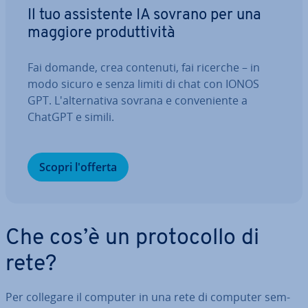
Il tuo as­si­sten­te IA sovrano per una
maggiore pro­dut­ti­vi­tà
Fai domande, crea contenuti, fai ricerche – in
modo sicuro e senza limiti di chat con IONOS
GPT. L'al­ter­na­ti­va sovrana e con­ve­nien­te a
ChatGPT e simili.
Scopri l'offerta
Che cos’è un pro­to­col­lo di
rete?
Per collegare il computer in una rete di computer sem­