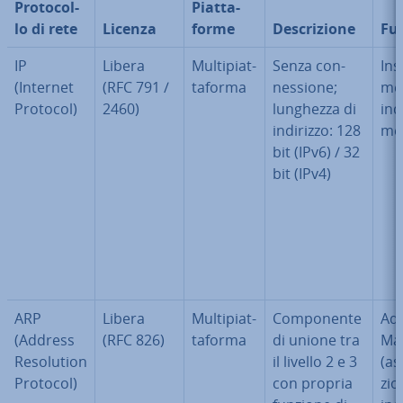
Pro­to­col­
Piat­ta­
lo di rete
Licenza
for­me
De­scri­zio­ne
Fu
IP
Libera
Mul­ti­piat­
Senza con­
In­s
(Internet
(RFC 791 /
ta­for­ma
nes­sio­ne;
men
Protocol)
2460)
lunghezza di
in­d
indirizzo: 128
men
bit (IPv6) / 32
bit (IPv4)
ARP
Libera
Mul­ti­piat­
Com­po­nen­te
Ad
(Address
(RFC 826)
ta­for­ma
di unione tra
Ma
Re­so­lu­tion
il livello 2 e 3
(as
Protocol)
con propria
zio