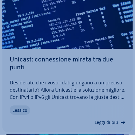
Unicast: con­nes­sio­ne mirata tra due
punti
De­si­de­ra­te che i vostri dati giungano a un preciso
de­sti­na­ta­rio? Allora Unicast è la soluzione migliore.
Con IPv4 o IPv6 gli Unicast trovano la giusta de­sti­
na­zio­ne. Ogni volta che visitate siti web, inviate e-
Lessico
mail o tra­sfe­ri­te dati vi servite di questa modalità
di in­di­riz­za­men­to.…
Leggi di più