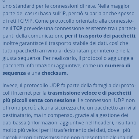
uno standard per le con­nes­sio­ni di rete. Nella maggior
parte dei casi si basa sull’IP, perciò si parla anche spesso
di reti TCP/IP. Come pro­to­col­lo orientato alla con­nes­sio­
ne il
TCP
prevede una con­nes­sio­ne esistente tra i par­te­ci­
pan­ti della co­mu­ni­ca­zio­ne
per il trasporto dei pacchetti
,
inoltre ga­ran­ti­sce il trasporto stabile dei dati, così che
tutti i pacchetti arrivino ai de­sti­na­ta­ri per intero e nella
giusta sequenza. Per rea­liz­zar­lo, il pro­to­col­lo aggiunge ai
pacchetti in­for­ma­zio­ni ag­giun­ti­ve, come un
numero di
sequenza
e una
checksum
.
Invece, il pro­to­col­lo UDP fa parte della famiglia dei pro­to­
col­li Internet per la
tra­smis­sio­ne veloce e di pacchetti
più piccoli senza con­nes­sio­ne
. Le con­nes­sio­ni UDP non
offrono perciò alcuna sicurezza che un pacchetto arrivi al
de­sti­na­ta­rio, ma in compenso, grazie alla gestione dei
dati bassa (in­for­ma­zio­ni ag­giun­ti­ve nell’header), risultano
molto più veloci per il tra­sfe­ri­men­to dei dati, dove i più
piccoli errori di tra­smis­sio­ne non pre­sen­ta­no alcuna dif­