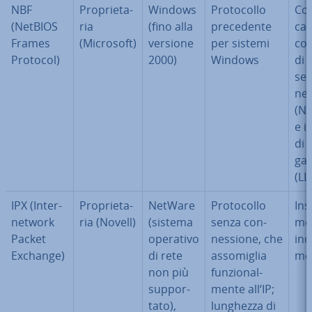
NBF
Pro­prie­ta­
Windows
Pro­to­col­lo
Co­
(NetBIOS
ria
(fino alla
pre­ce­den­te
ca­
Frames
(Microsoft)
versione
per sistemi
con
Protocol)
2000)
Windows
di 
sen­
ne
(Ne
e il
di c
ga­
(LL
IPX (In­ter­
Pro­prie­ta­
NetWare
Pro­to­col­lo
In­s
net­work
ria (Novell)
(sistema
senza con­
men
Packet
operativo
nes­sio­ne, che
in­d
Exchange)
di rete
as­so­mi­glia
men
non più
fun­zio­nal­
sup­por­
men­te all‘IP;
ta­to),
lunghezza di