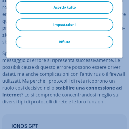
stabilire una con­nes­sio­ne ad Internet
. Con­trol­lan­do il
router e il cavo di rete non si ri­scon­tra­no im­po­sta­zio­ni
Accetta tutto
errate e solo avviando una diagnosi degli errori si scopre
quale sia il problema: sul computer manca almeno un
impostazioni
pro­to­col­lo di rete. In alcuni casi basta uti­liz­za­re la
ri­so­lu­
zio­ne dei problemi di rete au­to­ma­ti­ca
e riav­vian­do il
sistema l’errore è risolto.
Rifiuta
Spesso però il pro­to­col­lo continua a mancare o il
messaggio di errore si ri­pre­sen­ta suc­ces­si­va­men­te. Le
possibili cause di questo errore possono essere driver
datati, ma anche com­pli­ca­zio­ni con l’antivirus o il firewall
uti­liz­za­ti. Ma perché i pro­to­col­li di rete ricoprono un
ruolo così decisivo nello
stabilire una con­nes­sio­ne ad
Internet
? Lo si comprende con­cen­tran­do­si meglio sui
diversi tipi di pro­to­col­li di rete e le loro funzioni.
IONOS GPT