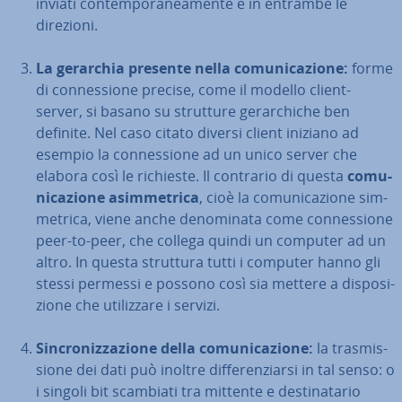
inviati con­tem­po­ra­nea­men­te e in entrambe le
direzioni.
La gerarchia presente nella co­mu­ni­ca­zio­ne:
forme
di con­nes­sio­ne precise, come il modello client-
server, si basano su strutture ge­rar­chi­che ben
definite. Nel caso citato diversi client iniziano ad
esempio la con­nes­sio­ne ad un unico server che
elabora così le richieste. Il contrario di questa
co­mu­
ni­ca­zio­ne asim­me­tri­ca
, cioè la co­mu­ni­ca­zio­ne sim­
me­tri­ca, viene anche de­no­mi­na­ta come con­nes­sio­ne
peer-to-peer, che collega quindi un computer ad un
altro. In questa struttura tutti i computer hanno gli
stessi permessi e possono così sia mettere a di­spo­si­
zio­ne che uti­liz­za­re i servizi.
Sin­cro­niz­za­zio­ne della co­mu­ni­ca­zio­ne:
la tra­smis­
sio­ne dei dati può inoltre dif­fe­ren­ziar­si in tal senso: o
i singoli bit scambiati tra mittente e de­sti­na­ta­rio