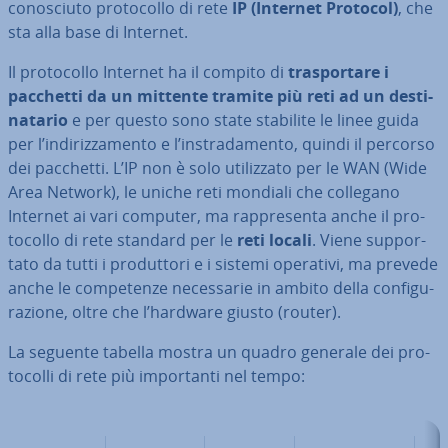
co­no­sciu­to pro­to­col­lo di rete
IP
(Internet Protocol)
, che
sta alla base di Internet.
Il pro­to­col­lo Internet ha il compito di
tra­spor­ta­re i
pacchetti da un mittente tramite più reti ad un de­sti­
na­ta­rio
e per questo sono state stabilite le linee guida
per l’in­di­riz­za­men­to e l’in­stra­da­men­to, quindi il percorso
dei pacchetti. L’IP non è solo uti­liz­za­to per le WAN (Wide
Area Network), le uniche reti mondiali che collegano
Internet ai vari computer, ma rap­pre­sen­ta anche il pro­
to­col­lo di rete standard per le
reti locali
. Viene sup­por­
ta­to da tutti i pro­dut­to­ri e i sistemi operativi, ma prevede
anche le com­pe­ten­ze ne­ces­sa­rie in ambito della con­fi­gu­
ra­zio­ne, oltre che l’hardware giusto (router).
La seguente tabella mostra un quadro generale dei pro­
to­col­li di rete più im­por­tan­ti nel tempo: