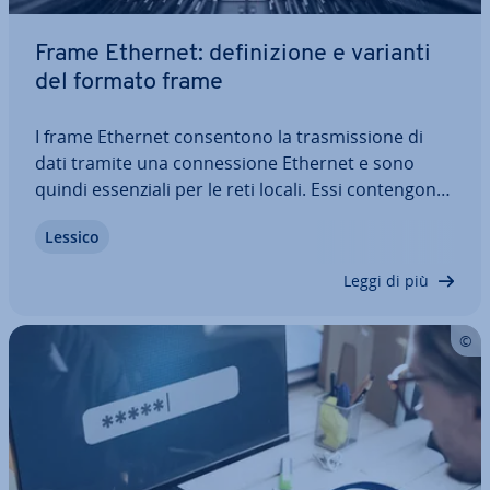
Frame Ethernet: de­fi­ni­zio­ne e varianti
del formato frame
I frame Ethernet con­sen­to­no la tra­smis­sio­ne di
dati tramite una con­nes­sio­ne Ethernet e sono
quindi es­sen­zia­li per le reti locali. Essi con­ten­go­no
infatti in­for­ma­zio­ni im­por­tan­ti quali indirizzi MAC,
Lessico
in­for­ma­zio­ni di pro­to­col­lo, in­for­ma­zio­ni sulla
lunghezza e molto altro. Lo…
Leggi di più