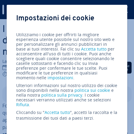
Digital Guide
Impostazioni dei cookie
Vai al contenuto prin­ci­pa­le
I pro­to­col­li di rete: le basi
Utilizziamo i cookie per offrirti la migliore
dello scambio di dati elet­tro­
esperienza utente possibile sul nostro sito web e
per personalizzare gli annunci pubblicitari in
base ai tuoi interessi. Fai clic su
Accetta tutto
per
ni­co
acconsentire all'uso di tutti i cookie. Puoi anche
scegliere quali cookie consentire selezionando le
La redazione di IONOS
caselle sottostanti e facendo clic su Invia
Condividi via Facebook
Condividi via Twitter
Condividi via Li
08 giu 2020
preferenze per confermare le tue scelte. Puoi
modificare le tue preferenze in qualsiasi
9 mins
momento nelle
impostazioni
.
Ulteriori informazioni sul nostro utilizzo dei cookie
sono disponibili nella nostra
politica sui cookie
e
Indice
nella nostra
politica sulla privacy
. I cookie
necessari verranno utilizzati anche se selezioni
Rifiuta
.
Forse anche a voi è già capitato di trovarvi di fronte a
questo problema: il computer è avviato, il browser
Cliccando su "
Accetta tutto
", accetti la raccolta e la
trasmissione dei tuoi dati a paesi terzi.
aperto, ma al posto dell’homepage compare solo una
pagina di errore che informa come
non si possa