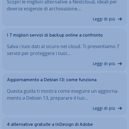
Scopri le migliori al­ter­na­ti­ve a Nextcloud, ideali per
diverse esigenze di ar­chi­via­zio­ne…
Leggi di più
I 7 migliori servizi di backup online a confronto
Salva i tuoi dati al sicuro nel cloud. Ti pre­sen­tia­mo 7
servizi per pro­teg­ge­re i tuoi…
Leggi di più
Ag­gior­na­men­to a Debian 13: come funziona
Questa guida ti mostra come eseguire un ag­gior­na­
men­to a Debian 13, preparare il tuo…
Leggi di più
4 al­ter­na­ti­ve gratuite a InDesign di Adobe