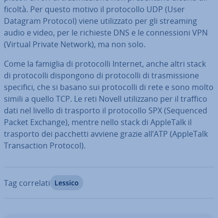
fi­col­tà. Per questo motivo il pro­to­col­lo UDP (User
Datagram Protocol) viene uti­liz­za­to per gli streaming
audio e video, per le richieste DNS e le con­nes­sio­ni VPN
(Virtual Private Network), ma non solo.
Come la famiglia di pro­to­col­li Internet, anche altri stack
di pro­to­col­li di­spon­go­no di pro­to­col­li di tra­smis­sio­ne
specifici, che si basano sui pro­to­col­li di rete e sono molto
simili a quello TCP. Le reti Novell uti­liz­za­no per il traffico
dati nel livello di trasporto il pro­to­col­lo SPX (Sequenced
Packet Exchange), mentre nello stack di AppleTalk il
trasporto dei pacchetti avviene grazie all’ATP (AppleTalk
Tran­sac­tion Protocol).
Tag correlati
Lessico