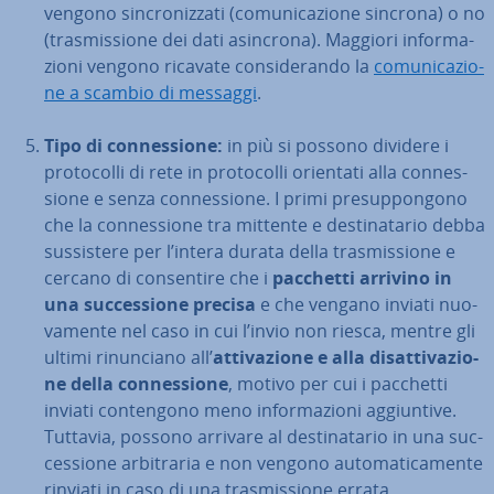
vengono sin­cro­niz­za­ti (co­mu­ni­ca­zio­ne sincrona) o no
(tra­smis­sio­ne dei dati asincrona). Maggiori in­for­ma­
zio­ni vengono ricavate con­si­de­ran­do la
co­mu­ni­ca­zio­
ne a scambio di messaggi
.
Tipo di con­nes­sio­ne:
in più si possono dividere i
pro­to­col­li di rete in pro­to­col­li orientati alla con­nes­
sio­ne e senza con­nes­sio­ne. I primi pre­sup­pon­go­no
che la con­nes­sio­ne tra mittente e de­sti­na­ta­rio debba
sus­si­ste­re per l’intera durata della tra­smis­sio­ne e
cercano di con­sen­ti­re che i
pacchetti arrivino in
una suc­ces­sio­ne precisa
e che vengano inviati nuo­
va­men­te nel caso in cui l’invio non riesca, mentre gli
ultimi ri­nun­cia­no all’
at­ti­va­zio­ne e alla di­sat­ti­va­zio­
ne della con­nes­sio­ne
, motivo per cui i pacchetti
inviati con­ten­go­no meno in­for­ma­zio­ni ag­giun­ti­ve.
Tuttavia, possono arrivare al de­sti­na­ta­rio in una suc­
ces­sio­ne ar­bi­tra­ria e non vengono au­to­ma­ti­ca­men­te
rinviati in caso di una tra­smis­sio­ne errata.