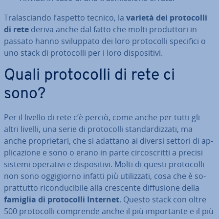
Tra­la­scian­do l’aspetto tecnico, la
varietà dei pro­to­col­li
di rete
deriva anche dal fatto che molti pro­dut­to­ri in
passato hanno svi­lup­pa­to dei loro pro­to­col­li specifici o
uno stack di pro­to­col­li per i loro di­spo­si­ti­vi.
Quali pro­to­col­li di rete ci
sono?
Per il livello di rete c’è perciò, come anche per tutti gli
altri livelli, una serie di pro­to­col­li stan­dar­diz­za­ti, ma
anche pro­prie­ta­ri, che si adattano ai diversi settori di ap­
pli­ca­zio­ne e sono o erano in parte cir­co­scrit­ti a precisi
sistemi operativi e di­spo­si­ti­vi. Molti di questi pro­to­col­li
non sono og­gi­gior­no infatti più uti­liz­za­ti, cosa che è so­
prat­tut­to ri­con­du­ci­bi­le alla crescente dif­fu­sio­ne della
famiglia di pro­to­col­li Internet
. Questo stack con oltre
500 pro­to­col­li comprende anche il più im­por­tan­te e il più