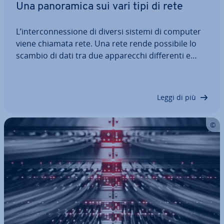
Una pa­no­ra­mi­ca sui vari tipi di rete
L’in­ter­con­nes­sio­ne di diversi sistemi di computer
viene chiamata rete. Una rete rende possibile lo
scambio di dati tra due ap­pa­rec­chi dif­fe­ren­ti e
mette a di­spo­si­zio­ne risorse di utilizzo comune. In
base agli standard e alle tecniche di tra­smis­sio­ne
uti­liz­za­te è possibile…
Leggi di più