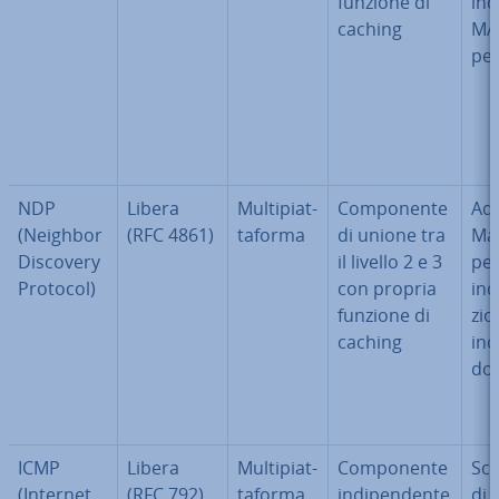
funzione di
ind
caching
MAC
per
NDP
Libera
Mul­ti­piat­
Com­po­nen­te
Ad
(Neighbor
(RFC 4861)
ta­for­ma
di unione tra
Ma
Discovery
il livello 2 e 3
per
Protocol)
con propria
in­d
funzione di
zio
caching
indi
do
ICMP
Libera
Mul­ti­piat­
Com­po­nen­te
Sc
(Internet
(RFC 792)
ta­for­ma
in­di­pen­den­te
di i