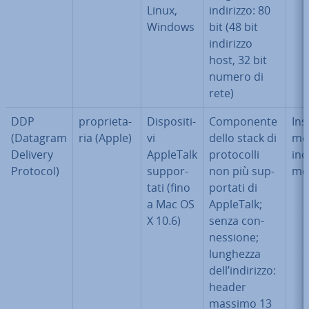
Linux,
indirizzo: 80
Windows
bit (48 bit
indirizzo
host, 32 bit
numero di
rete)
DDP
pro­prie­ta­
Di­spo­si­ti­
Com­po­nen­te
In­s
(Datagram
ria (Apple)
vi
dello stack di
men
Delivery
AppleTalk
pro­to­col­li
in­d
Protocol)
sup­por­
non più sup­
men
ta­ti (fino
por­ta­ti di
a Mac OS
AppleTalk;
X 10.6)
senza con­
nes­sio­ne;
lunghezza
dell’indirizzo:
header
massimo 13