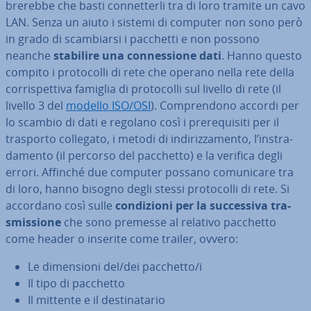
bre­reb­be che basti con­net­ter­li tra di loro tramite un cavo
LAN. Senza un aiuto i sistemi di computer non sono però
in grado di scam­biar­si i pacchetti e non possono
neanche
stabilire una con­nes­sio­ne dati
. Hanno questo
compito i pro­to­col­li di rete che operano nella rete della
cor­ri­spet­ti­va famiglia di pro­to­col­li sul livello di rete (il
livello 3 del
modello ISO/OSI
). Com­pren­do­no accordi per
lo scambio di dati e regolano così i pre­re­qui­si­ti per il
trasporto collegato, i metodi di in­di­riz­za­men­to, l’in­stra­
da­men­to (il percorso del pacchetto) e la verifica degli
errori. Affinché due computer possano co­mu­ni­ca­re tra
di loro, hanno bisogno degli stessi pro­to­col­li di rete. Si
accordano così sulle
con­di­zio­ni per la suc­ces­si­va tra­
smis­sio­ne
che sono premesse al relativo pacchetto
come header o inserite come trailer, ovvero:
Le di­men­sio­ni del/dei pacchetto/i
Il tipo di pacchetto
Il mittente e il de­sti­na­ta­rio