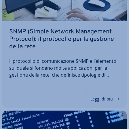
SNMP (Simple Network Ma­na­ge­ment
Protocol): il pro­to­col­lo per la gestione
della rete
Il pro­to­col­lo di co­mu­ni­ca­zio­ne SNMP è l’elemento
sul quale si fondano molte ap­pli­ca­zio­ni per la
gestione della rete, che definisce tipologie di
messaggio volte a sem­pli­fi­ca­re la su­per­vi­sio­ne e
l’am­mi­ni­stra­zio­ne dei singoli di­spo­si­ti­vi collegati
come PC, router, server, switch,…
Leggi di più