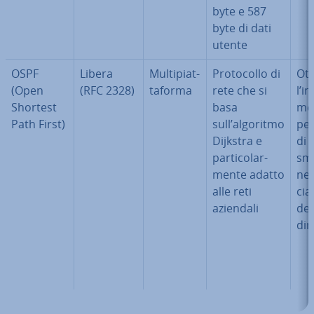
byte e 587
byte di dati
utente
OSPF
Libera
Mul­ti­piat­
Pro­to­col­lo di
Ott
(Open
(RFC 2328)
ta­for­ma
rete che si
l’in
Shortest
basa
men
Path First)
sull’algoritmo
per
Dijkstra e
di 
par­ti­co­lar­
smi
men­te adatto
ne;
alle reti
cia
aziendali
del
di