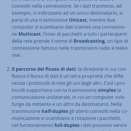
coinvolti nella con­nes­sio­ne. Se i dati trasmessi, ad
esempio, si in­di­riz­za­no ad un unico de­sti­na­ta­rio, si
parla di una tra­smis­sio­ne
Unicast
, mentre due
computer si scambiano dati tramite una con­nes­sio­
ne
Multicast
; l’invio di pacchetti a tutti i par­te­ci­pan­ti
della rete prende il nome di
Broa­d­ca­sting
, un tipo di
con­nes­sio­ne famoso nelle tra­smis­sio­ni radio e te­le­vi­
si­ve.
Il percorso del flusso di dati:
la direzione in cui con­
flui­sce il flusso di dati è un'altra proprietà che dif­fe­
ren­zia i pro­to­col­li di rete gli uni dagli altri. Così i pro­
to­col­li sup­por­ta­no con la tra­smis­sio­ne
simplex
la
co­mu­ni­ca­zio­ne uni­la­te­ra­le, in cui un computer solo
funge da mittente e un altro da de­sti­na­ta­rio. Nella
tra­smis­sio­ne
half-duplex
gli utenti coinvolti nella co­
mu­ni­ca­zio­ne si scambiano a rotazione i pacchetti,
nel fun­zio­na­men­to
full-duplex
i dati possono venire