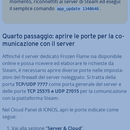
momento, ri­con­net­ti­ti ai server di Steam ed esegui
il semplice comando
.
app_update 1348640
Quarto passaggio: aprire le porte per la co­
mu­ni­ca­zio­ne con il server
Affinché il server dedicato Frozen Flame sia di­spo­ni­bi­le
online e possa ricevere ed elaborare le richieste da
Steam, è ne­ces­sa­rio aprire diverse porte nelle im­po­sta­
zio­ni del firewall del server no­leg­gia­to. Si tratta della
porta
TCP/UDP 7777
come porta generale del server e
delle porte
TCP 25575 e UDP 27015
per la co­mu­ni­ca­zio­ne
con la piat­ta­for­ma Steam.
Nel Cloud Panel di IONOS, apri le porte indicate come
segue:
Vai alla sezione “
Server & Cloud
”.