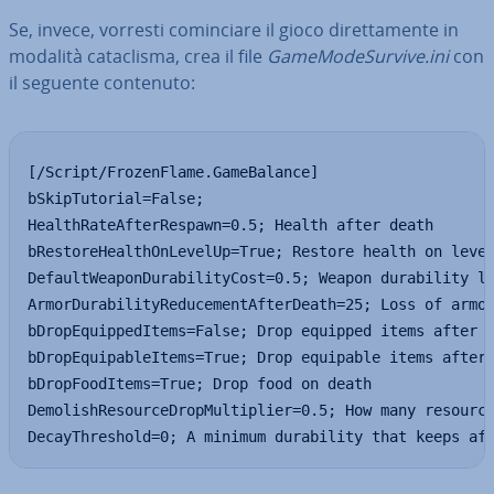
Se, invece, vorresti co­min­cia­re il gioco di­ret­ta­men­te in
modalità ca­ta­cli­sma, crea il file
Ga­me­Mo­de­Sur­vi­ve.ini
con
il seguente contenuto:
[/Script/FrozenFlame.GameBalance]

bSkipTutorial=False;

HealthRateAfterRespawn=0.5; Health after death

bRestoreHealthOnLevelUp=True; Restore health on level
DefaultWeaponDurabilityCost=0.5; Weapon durability lo
ArmorDurabilityReducementAfterDeath=25; Loss of armor
bDropEquippedItems=False; Drop equipped items after d
bDropEquipableItems=True; Drop equipable items after 
bDropFoodItems=True; Drop food on death

DemolishResourceDropMultiplier=0.5; How many resource
DecayThreshold=0; A minimum durability that keeps af