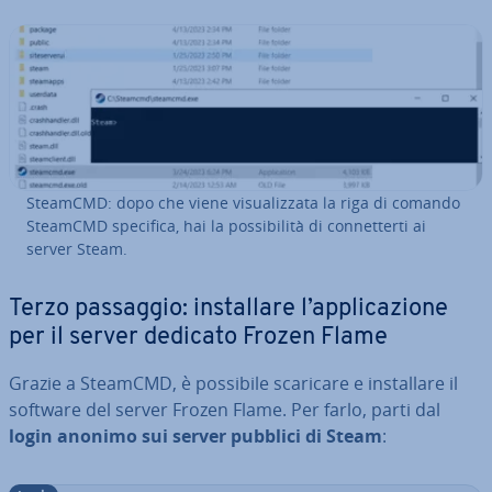
SteamCMD: dopo che viene vi­sua­liz­za­ta la riga di comando
SteamCMD specifica, hai la pos­si­bi­li­tà di con­net­ter­ti ai
server Steam.
Terzo passaggio: in­stal­la­re l’ap­pli­ca­zio­ne
per il server dedicato Frozen Flame
Grazie a SteamCMD, è possibile scaricare e in­stal­la­re il
software del server Frozen Flame. Per farlo, parti dal
login anonimo sui server pubblici di Steam
: