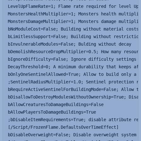
LevelUpFlameRate=1; Flame rate required for level Up 
MonstersHealthMultiplier=1; Monsters health multiplie
MonstersDamageMultiplier=1; Monsters damage multiplie
bNoModuleCost=False; Building without material costs

bLimitlessSupport=False; Building without restriction
bInvulnerableModules=False; Bulding without decay

bDemolishResourceDropMultiplier=0.5; How many resourc
bIgnoreDifficulty=False; Ignore difficulty settings (
DecayThreshold=0; A minimum durability that keeps aft
bOnlyOneSentinelAllowed=True; Allow to build only a s
;SentinelRadiusMultiplier=1.0; Sentinel protection ra
bRequireActiveSentinelForBuildingMode=False; Allow to
bDisallowToDestroyModulesWithoutOwnership=True; Disab
bAllowCreaturesToDamageBuildings=False

bAllowPlayersToDamageBuildings=True

;bDisableItemRequirements=True; disable attribute req
[/Script/FrozenFlame.DefaultsOverTimeEffect]

bDisableOverweight=False; Disable overweight system
