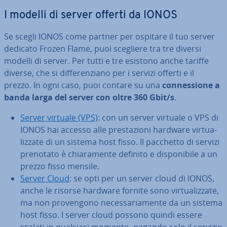
I modelli di server offerti da IONOS
Se scegli IONOS come partner per ospitare il tuo server
dedicato Frozen Flame, puoi scegliere tra tre diversi
modelli di server. Per tutti e tre esistono anche tariffe
diverse, che si dif­fe­ren­zia­no per i servizi offerti e il
prezzo. In ogni caso, puoi contare su una
con­nes­sio­ne a
banda larga del server con oltre 360 Gbit/s
.
Server virtuale (VPS)
: con un server virtuale o VPS di
IONOS hai accesso alle pre­sta­zio­ni hardware vir­tua­
liz­za­te di un sistema host fisso. Il pacchetto di servizi
prenotato è chia­ra­men­te definito e di­spo­ni­bi­le a un
prezzo fisso mensile.
Server Cloud
: se opti per un server cloud di IONOS,
anche le risorse hardware fornite sono vir­tua­liz­za­te,
ma non pro­ven­go­no ne­ces­sa­ria­men­te da un sistema
host fisso. I server cloud possono quindi essere