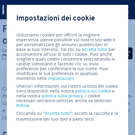
Digital Guide
Impostazioni dei cookie
Vai al contenuto prin­ci­pa­le
Frozen Flame: creare e
Utilizziamo i cookie per offrirti la migliore
ospitare un server dedicato
esperienza utente possibile sul nostro sito web e
per personalizzare gli annunci pubblicitari in
base ai tuoi interessi. Fai clic su
Accetta tutto
per
La redazione di IONOS
Condividi via Facebook
Condividi via Twitter
Condividi via Li
acconsentire all'uso di tutti i cookie. Puoi anche
25 ott 2023
scegliere quali cookie consentire selezionando le
caselle sottostanti e facendo clic su Invia
preferenze per confermare le tue scelte. Puoi
modificare le tue preferenze in qualsiasi
Indice
momento nelle
impostazioni
.
Ulteriori informazioni sul nostro utilizzo dei cookie
Con un server dedicato per Frozen Flame, avrai la
sono disponibili nella nostra
politica sui cookie
e
massima libertà nel pro­get­ta­re le tue avventure mul­ti­gio­
nella nostra
politica sulla privacy
. I cookie
necessari verranno utilizzati anche se selezioni
ca­to­re in Arcana. Tutto ciò che ti serve per l’in­stal­la­zio­ne
Rifiuta
.
e la con­fi­gu­ra­zio­ne è un hardware adeguato, Windows o
Cliccando su "
Accetta tutto
", accetti la raccolta e la
Linux e il client a riga di comando SteamCMD.
trasmissione dei tuoi dati a paesi terzi.