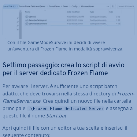
Con il file Ga­me­Mo­de­Sur­vi­ve.ini decidi di vivere
un’avventura di Frozen Flame in modalità so­prav­vi­ven­za.
Settimo passaggio: crea lo script di avvio
per il server dedicato Frozen Flame
Per avviare il server, è suf­fi­cien­te uno script batch
adatto, che deve trovarsi nella stessa directory di
Fro­zen­
Fla­me­Ser­ver.exe
. Crea quindi un nuovo file nella cartella
prin­ci­pa­le
e assegna a
.\Frozen Flame Dedicated Server
questo file il nome
Start.bat
.
Apri quindi il file con un editor a tua scelta e inserisci il
seguente contenuto: