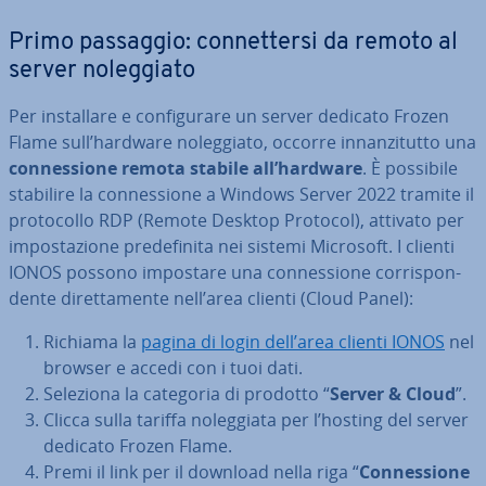
Primo passaggio: con­net­ter­si da remoto al
server no­leg­gia­to
Per in­stal­la­re e con­fi­gu­ra­re un server dedicato Frozen
Flame sull’hardware no­leg­gia­to, occorre in­nan­zi­tut­to una
con­nes­sio­ne remota stabile all’hardware
. È possibile
stabilire la con­nes­sio­ne a Windows Server 2022 tramite il
pro­to­col­lo RDP (Remote Desktop Protocol), attivato per
im­po­sta­zio­ne pre­de­fi­ni­ta nei sistemi Microsoft. I clienti
IONOS possono impostare una con­nes­sio­ne cor­ri­spon­
den­te di­ret­ta­men­te nell’area clienti (Cloud Panel):
Richiama la
pagina di login dell’area clienti IONOS
nel
browser e accedi con i tuoi dati.
Seleziona la categoria di prodotto “
Server & Cloud
”.
Clicca sulla tariffa no­leg­gia­ta per l’hosting del server
dedicato Frozen Flame.
Premi il link per il download nella riga “
Con­nes­sio­ne