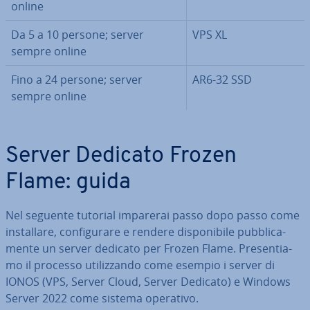
online
Da 5 a 10 persone; server
VPS XL
sempre online
Fino a 24 persone; server
AR6-32 SSD
sempre online
Server Dedicato Frozen
Flame: guida
Nel seguente tutorial imparerai passo dopo passo come
in­stal­la­re, con­fi­gu­ra­re e rendere di­spo­ni­bi­le pub­bli­ca­
men­te un server dedicato per Frozen Flame. Pre­sen­tia­
mo il processo uti­liz­zan­do come esempio i server di
IONOS (VPS, Server Cloud, Server Dedicato) e Windows
Server 2022 come sistema operativo.