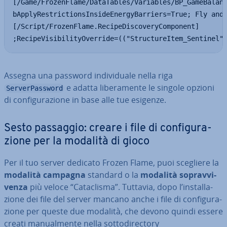
[/Game/FrozenFlame/DataTables/Variables/BP_GameBalanc
bApplyRestrictionsInsideEnergyBarriers=True; Fly and 
[/Script/FrozenFlame.RecipeDiscoveryComponent]

;RecipeVisibilityOverride=(("StructureItem_Sentinel"
Assegna una password in­di­vi­dua­le nella riga
e adatta li­be­ra­men­te le singole opzioni
ServerPassword
di con­fi­gu­ra­zio­ne in base alle tue esigenze.
Sesto passaggio: creare i file di con­fi­gu­ra­
zio­ne per la modalità di gioco
Per il tuo server dedicato Frozen Flame, puoi scegliere la
modalità campagna
standard o la
modalità so­prav­vi­
ven­za
più veloce “Ca­ta­cli­sma”. Tuttavia, dopo l’in­stal­la­
zio­ne dei file del server mancano anche i file di con­fi­gu­ra­
zio­ne per queste due modalità, che devono quindi essere
creati ma­nual­men­te nella sot­to­di­rec­to­ry