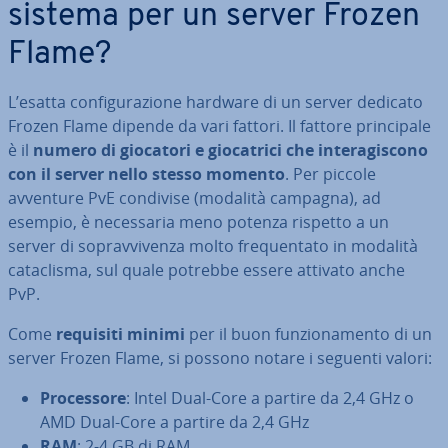
sistema per un server Frozen
Flame?
L’esatta con­fi­gu­ra­zio­ne hardware di un server dedicato
Frozen Flame dipende da vari fattori. Il fattore prin­ci­pa­le
è il
numero di giocatori e gio­ca­tri­ci che in­te­ra­gi­sco­no
con il server nello stesso momento
. Per piccole
avventure PvE condivise (modalità campagna), ad
esempio, è ne­ces­sa­ria meno potenza rispetto a un
server di so­prav­vi­ven­za molto fre­quen­ta­to in modalità
ca­ta­cli­sma, sul quale potrebbe essere attivato anche
PvP.
Come
requisiti minimi
per il buon fun­zio­na­men­to di un
server Frozen Flame, si possono notare i seguenti valori:
Pro­ces­so­re
: Intel Dual-Core a partire da 2,4 GHz o
AMD Dual-Core a partire da 2,4 GHz
RAM
: 2-4 GB di RAM