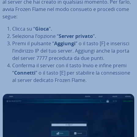
al server che hai creato in qualsiasi momento. Per farlo,
avvia Frozen Flame nel modo consueto e procedi come
segue:
Clicca su “
Gioca
”.
Seleziona l’opzione “
Server privato
”.
Premi il pulsante “
Aggiungi
” o il tasto [F] e inserisci
l’indirizzo IP del tuo server. Aggiungi anche la porta
del server 7777 preceduta da due punti.
Conferma il server con il tasto Invio e infine premi
“
Connetti
” o il tasto [E] per stabilire la con­nes­sio­ne
al server dedicato Frozen Flame.