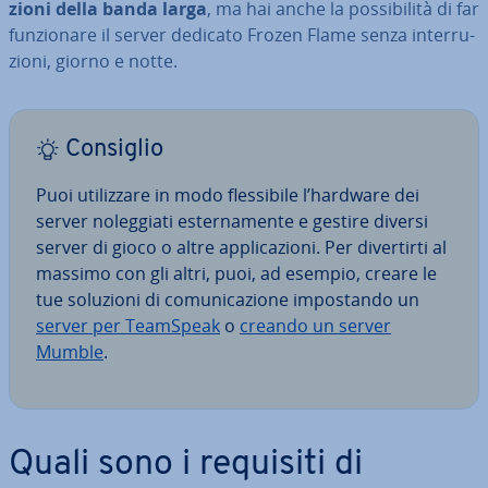
zio­ni della banda larga
, ma hai anche la pos­si­bi­li­tà di far
fun­zio­na­re il server dedicato Frozen Flame senza in­ter­ru­
zio­ni, giorno e notte.
Consiglio
Puoi uti­liz­za­re in modo fles­si­bi­le l’hardware dei
server no­leg­gia­ti ester­na­men­te e gestire diversi
server di gioco o altre ap­pli­ca­zio­ni. Per di­ver­tir­ti al
massimo con gli altri, puoi, ad esempio, creare le
tue soluzioni di co­mu­ni­ca­zio­ne im­po­stan­do un
server per TeamSpeak
o
creando un server
Mumble
.
Quali sono i requisiti di