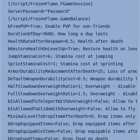
[/Script/FrozenFlame.FGameSession]

ServerPassword="Password"

[/Script/FrozenFlame.GameBalance]

bFreePVP=True; Enable PVP for non-friends

DurationOfDay=3600; How long a day lasts

HealthRateAfterRespawn=0.5; Health after death

bRestoreHealthOnLevelUp=True; Restore health on level
JumpStaminaCost=6; Stamina cost at jumping

SprintStaminaCost=1; Stamina cost at sprinting

ArmorDurabilityReducementAfterDeath=25; Loss of armor
DefaultWeaponDurabilityCost=0.5; Weapon durability lo
HalfSlowdownOverweightRatio=1; Overweight - disable s
FullSlowdownOverweightRatio=1.5; Overweight - disable
bIsAllowedToTeleportWithOverweight=False; Allow to te
bIsAllowedToGlideWithOverweight=False; Allow to fly w
MinimalLevelToDropItemAfterDeath=0; Drop items only a
bDropEquippedItems=False; Drop equipped items after d
bDropEquipableItems=False; Drop equipable items after
bDropFoodItems=False; Drop food on death
