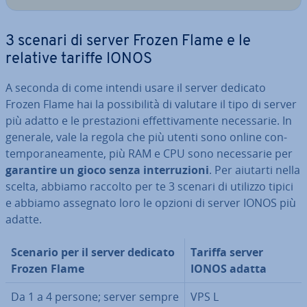
3 scenari di server Frozen Flame e le
relative tariffe IONOS
A seconda di come intendi usare il server dedicato
Frozen Flame hai la pos­si­bi­li­tà di valutare il tipo di server
più adatto e le pre­sta­zio­ni ef­fet­ti­va­men­te ne­ces­sa­rie. In
generale, vale la regola che più utenti sono online con­
tem­po­ra­nea­men­te, più RAM e CPU sono ne­ces­sa­rie per
garantire un gioco senza in­ter­ru­zio­ni
. Per aiutarti nella
scelta, abbiamo raccolto per te 3 scenari di utilizzo tipici
e abbiamo assegnato loro le opzioni di server IONOS più
adatte.
Scenario per il server dedicato
Tariffa server
Frozen Flame
IONOS adatta
Da 1 a 4 persone; server sempre
VPS L