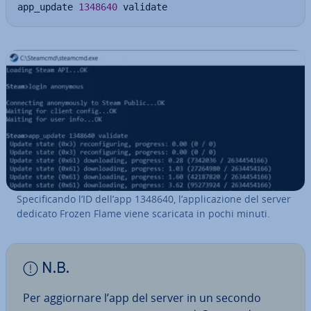
app_update 
1348640
 validate
Spe­ci­fi­can­do l’ID dell’app 1348640, l’ap­pli­ca­zio­ne del server
dedicato Frozen Flame viene scaricata in pochi minuti.
N.B.
Per ag­gior­na­re l’app del server in un secondo