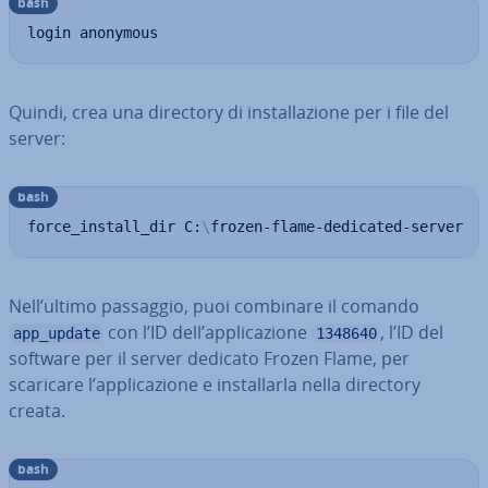
bash
login anonymous
Quindi, crea una directory di in­stal­la­zio­ne per i file del
server:
bash
force_install_dir C:
\
frozen-flame-dedicated-server
Nell’ultimo passaggio, puoi combinare il comando
con l’ID dell’ap­pli­ca­zio­ne
, l’ID del
app_update
1348640
software per il server dedicato Frozen Flame, per
scaricare l’ap­pli­ca­zio­ne e in­stal­lar­la nella directory
creata.
bash