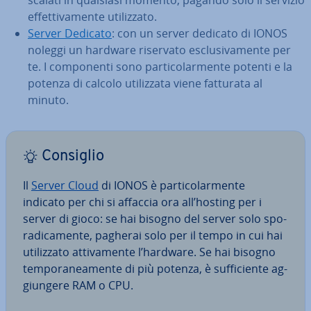
scalati in qualsiasi momento, pagando solo il servizio
ef­fet­ti­va­men­te uti­liz­za­to.
Server Dedicato
: con un server dedicato di IONOS
noleggi un hardware riservato esclu­si­va­men­te per
te. I com­po­nen­ti sono par­ti­co­lar­men­te potenti e la
potenza di calcolo uti­liz­za­ta viene fatturata al
minuto.
Consiglio
Il
Server Cloud
di IONOS è par­ti­co­lar­men­te
indicato per chi si affaccia ora all’hosting per i
server di gioco: se hai bisogno del server solo spo­
ra­di­ca­men­te, pagherai solo per il tempo in cui hai
uti­liz­za­to at­ti­va­men­te l’hardware. Se hai bisogno
tem­po­ra­nea­men­te di più potenza, è suf­fi­cien­te ag­
giun­ge­re RAM o CPU.