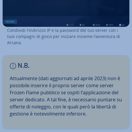
Condividi l’indirizzo IP e la password del tuo server con i
tuoi compagni di gioco per iniziare insieme l’avventura di
Arcana.
N.B.
At­tual­men­te (dati ag­gior­na­ti ad aprile 2023) non è
possibile inserire il proprio server come server
Frozen Flame pubblico se ospiti l’ap­pli­ca­zio­ne del
server dedicato. A tal fine, è ne­ces­sa­rio puntare su
offerte di noleggio, con le quali però la libertà di
gestione è no­te­vol­men­te inferiore.