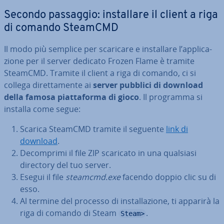
Secondo passaggio: in­stal­la­re il client a riga
di comando SteamCMD
Il modo più semplice per scaricare e in­stal­la­re l’ap­pli­ca­
zio­ne per il server dedicato Frozen Flame è tramite
SteamCMD. Tramite il client a riga di comando, ci si
collega di­ret­ta­men­te ai
server pubblici di download
della famosa piat­ta­for­ma di gioco
. Il programma si
installa come segue:
Scarica SteamCMD tramite il seguente
link di
download
.
De­com­pri­mi il file ZIP scaricato in una qualsiasi
directory del tuo server.
Esegui il file
steamcmd.exe
facendo doppio clic su di
esso.
Al termine del processo di in­stal­la­zio­ne, ti apparirà la
riga di comando di Steam
.
Steam>