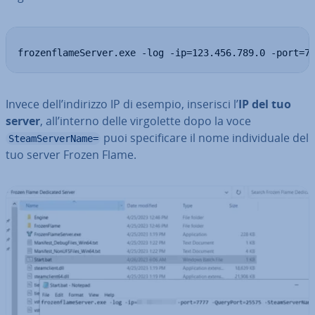
frozenflameServer.exe -log -ip=123.456.789.0 -port=7
Invece dell’indirizzo IP di esempio, inserisci l’
IP del tuo
server
, all’interno delle vir­go­let­te dopo la voce
puoi spe­ci­fi­ca­re il nome in­di­vi­dua­le del
SteamServerName=
tuo server Frozen Flame.