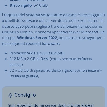
Disco rigido
: 5-10 GB
I requisiti del sistema sot­to­stan­te devono essere aggiunti
a quelli del software del server dedicato Frozen Flame. In
questo caso puoi scegliere tra di­stri­bu­zio­ni Linux, come
Ubuntu o Debian, e sistemi operativi server Microsoft. Se
opti per
Windows Server 2022
, ad esempio, si ag­giun­go­
no i seguenti requisiti hardware:
Pro­ces­so­re da 1,4 GHz (64 bit)
512 MB o 2 GB di RAM (con o senza in­ter­fac­cia
grafica)
32 o 36 GB di spazio su disco rigido (con o senza in­
ter­fac­cia grafica)
Consiglio
Stai pro­get­tan­do un server dedicato per Frozen