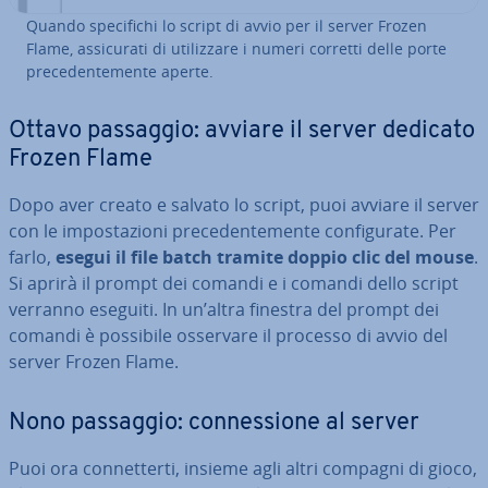
Quando spe­ci­fi­chi lo script di avvio per il server Frozen
Flame, as­si­cu­ra­ti di uti­liz­za­re i numeri corretti delle porte
pre­ce­den­te­men­te aperte.
Ottavo passaggio: avviare il server dedicato
Frozen Flame
Dopo aver creato e salvato lo script, puoi avviare il server
con le im­po­sta­zio­ni pre­ce­den­te­men­te con­fi­gu­ra­te. Per
farlo,
esegui il file batch tramite doppio clic del mouse
.
Si aprirà il prompt dei comandi e i comandi dello script
verranno eseguiti. In un’altra finestra del prompt dei
comandi è possibile osservare il processo di avvio del
server Frozen Flame.
Nono passaggio: con­nes­sio­ne al server
Puoi ora con­net­ter­ti, insieme agli altri compagni di gioco,