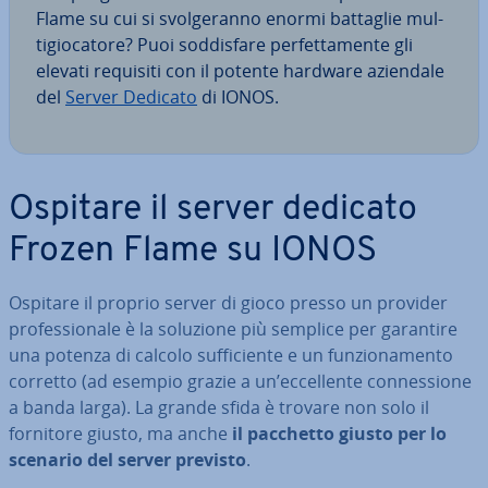
Flame su cui si svol­ge­ran­no enormi battaglie mul­
ti­gio­ca­to­re? Puoi sod­di­sfa­re per­fet­ta­men­te gli
elevati requisiti con il potente hardware aziendale
del
Server Dedicato
di IONOS.
Ospitare il server dedicato
Frozen Flame su IONOS
Ospitare il proprio server di gioco presso un provider
pro­fes­sio­na­le è la soluzione più semplice per garantire
una potenza di calcolo suf­fi­cien­te e un fun­zio­na­men­to
corretto (ad esempio grazie a un’ec­cel­len­te con­nes­sio­ne
a banda larga). La grande sfida è trovare non solo il
fornitore giusto, ma anche
il pacchetto giusto per lo
scenario del server previsto
.