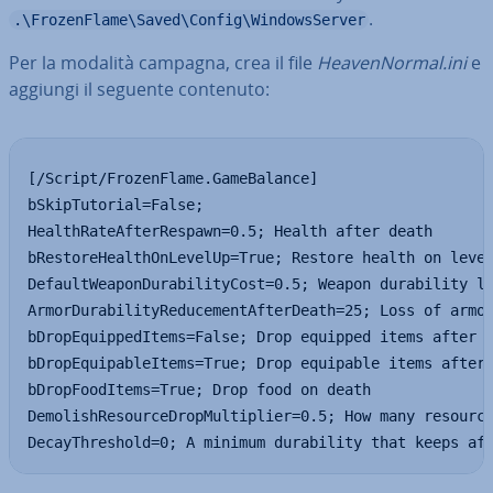
.
.\FrozenFlame\Saved\Config\WindowsServer
Per la modalità campagna, crea il file
Hea­ven­Nor­mal.ini
e
aggiungi il seguente contenuto:
[/Script/FrozenFlame.GameBalance]

bSkipTutorial=False;

HealthRateAfterRespawn=0.5; Health after death

bRestoreHealthOnLevelUp=True; Restore health on level
DefaultWeaponDurabilityCost=0.5; Weapon durability lo
ArmorDurabilityReducementAfterDeath=25; Loss of armor
bDropEquippedItems=False; Drop equipped items after d
bDropEquipableItems=True; Drop equipable items after 
bDropFoodItems=True; Drop food on death

DemolishResourceDropMultiplier=0.5; How many resource
DecayThreshold=0; A minimum durability that keeps af