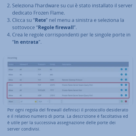
Seleziona l’hardware su cui è stato in­stal­la­to il server
dedicato Frozen Flame.
Clicca su “
Rete
” nel menu a sinistra e seleziona la
sottovoce “
Regole firewall
”.
Crea le regole cor­ri­spon­den­ti per le singole porte in
“
In entrata
”.
Per ogni regola del firewall definisci il pro­to­col­lo de­si­de­ra­to
e il relativo numero di porta. La de­scri­zio­ne è fa­col­ta­ti­va ed
è utile per la suc­ces­si­va as­se­gna­zio­ne delle porte dei
server condivisi.