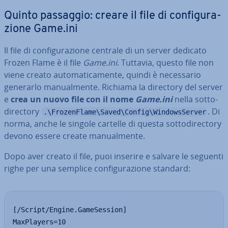
Quinto passaggio: creare il file di con­fi­gu­ra­
zio­ne Game.ini
Il file di con­fi­gu­ra­zio­ne centrale di un server dedicato
Frozen Flame è il file
Game.ini
. Tuttavia, questo file non
viene creato au­to­ma­ti­ca­men­te, quindi è ne­ces­sa­rio
generarlo ma­nual­men­te. Richiama la directory del server
e
crea un nuovo file con il nome
Game.ini
nella sot­to­
di­rec­to­ry
. Di
.\FrozenFlame\Saved\Config\WindowsServer
norma, anche le singole cartelle di questa sot­to­di­rec­to­ry
devono essere create ma­nual­men­te.
Dopo aver creato il file, puoi inserire e salvare le seguenti
righe per una semplice con­fi­gu­ra­zio­ne standard:
[/Script/Engine.GameSession]

MaxPlayers=10
