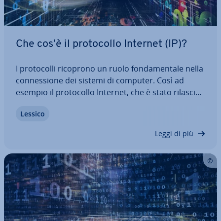
Che cos’è il pro­to­col­lo Internet (IP)?
I pro­to­col­li ricoprono un ruolo fon­da­men­ta­le nella
con­nes­sio­ne dei sistemi di computer. Così ad
esempio il pro­to­col­lo Internet, che è stato ri­la­scia­
to in una prima spe­ci­fi­ca­zio­ne già nel 1981, è una
Lessico
base ir­ri­nun­cia­bi­le per con­sen­ti­re senza dif­fi­col­tà
l’invio e la ricezione dei…
Leggi di più