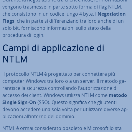
vengono trasmesse in parte sotto forma di flag NTLM,
che con­si­sto­no in un codice lungo 4 byte. I
Ne­go­tia­tion
Flags
, che in parte si dif­fe­ren­zia­no tra loro anche di un
solo bit, for­ni­sco­no in­for­ma­zio­ni sullo stato della
procedura di login.
Campi di ap­pli­ca­zio­ne di
NTLM
Il pro­to­col­lo NTLM è pro­get­ta­to per con­net­te­re più
computer Windows tra loro o a un server. Il metodo ga­
ran­ti­sce la sicurezza con­trol­lan­do l’au­to­riz­za­zio­ne di
accesso dei client. Windows utilizza NTLM come
metodo
Single Sign-On
(SSO). Questo significa che gli utenti
devono accedere una sola volta per uti­liz­za­re diverse ap­
pli­ca­zio­ni all’interno del dominio.
NTML è ormai con­si­de­ra­to obsoleto e Microsoft lo sta