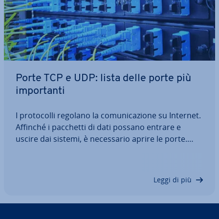
Porte TCP e UDP: lista delle porte più
im­por­tan­ti
I pro­to­col­li regolano la co­mu­ni­ca­zio­ne su Internet.
Affinché i pacchetti di dati possano entrare e
uscire dai sistemi, è ne­ces­sa­rio aprire le porte.
Queste co­sid­det­te porte rap­pre­sen­ta­no quindi un
aspetto im­por­tan­te di Internet. Esistono oltre
65.000 possibili porte UDP e TCP,…
Leggi di più