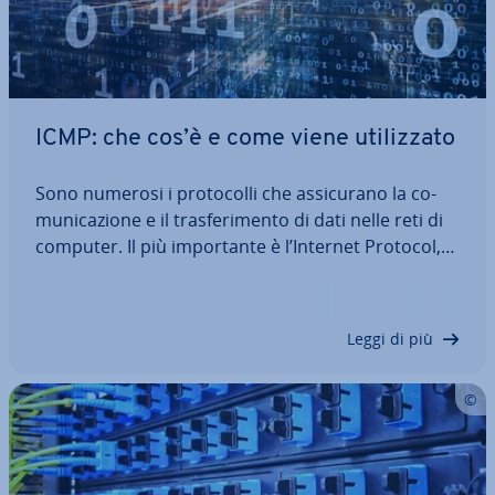
ICMP: che cos’è e come viene uti­liz­za­to
Sono numerosi i pro­to­col­li che as­si­cu­ra­no la co­
mu­ni­ca­zio­ne e il tra­sfe­ri­men­to di dati nelle reti di
computer. Il più im­por­tan­te è l’Internet Protocol,
che pur ri­co­pren­do un ruolo fon­da­men­ta­le non
sarebbe così versatile senza le sue mol­te­pli­ci
esten­sio­ni. L’Internet Control…
Leggi di più