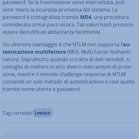
password. Se la tra­smis­sio­ne viene in­ter­cet­ta­ta, può
venir meno la sicurezza promessa dal sistema. La
password è crit­to­gra­fa­ta tramite
MD4
, una procedura
con­si­de­ra­ta ormai poco sicura. Tali valori hash possono
essere de­co­di­fi­ca­ti ab­ba­stan­za fa­cil­men­te.
Un ulteriore svan­tag­gio è che NTLM non supporta l’
au­
ten­ti­ca­zio­ne mul­ti­fat­to­re
(MFA, Multi Factor Au­then­ti­
ca­tion). So­prat­tut­to quando si tratta di dati sensibili, si
consiglia di mettere in atto diversi mec­ca­ni­smi di pro­te­
zio­ne, mentre il metodo challenge-response di NTLM
consente un solo metodo di au­ten­ti­ca­zio­ne e cioè quello
tramite nome utente e password.
Tag correlati
Lessico
Vai al menu prin­ci­pa­le