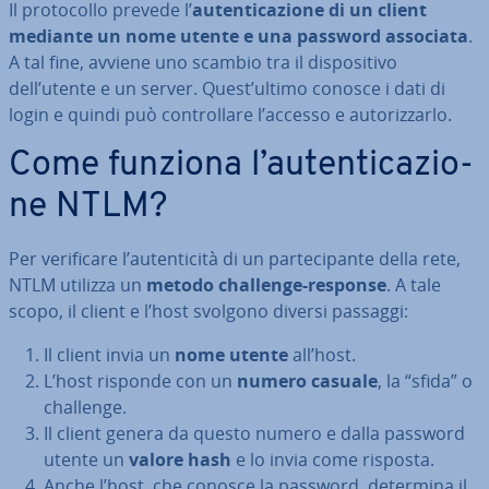
Il pro­to­col­lo prevede l’
au­ten­ti­ca­zio­ne di un client
mediante un nome utente e una password associata
.
A tal fine, avviene uno scambio tra il di­spo­si­ti­vo
dell’utente e un server. Quest’ultimo conosce i dati di
login e quindi può con­trol­la­re l’accesso e au­to­riz­zar­lo.
Come funziona l’au­ten­ti­ca­zio­
ne NTLM?
Per ve­ri­fi­ca­re l’au­ten­ti­ci­tà di un par­te­ci­pan­te della rete,
NTLM utilizza un
metodo challenge-response
. A tale
scopo, il client e l’host svolgono diversi passaggi:
Il client invia un
nome utente
all’host.
L’host risponde con un
numero casuale
, la “sfida” o
challenge.
Il client genera da questo numero e dalla password
utente un
valore hash
e lo invia come risposta.
Anche l’host, che conosce la password, determina il