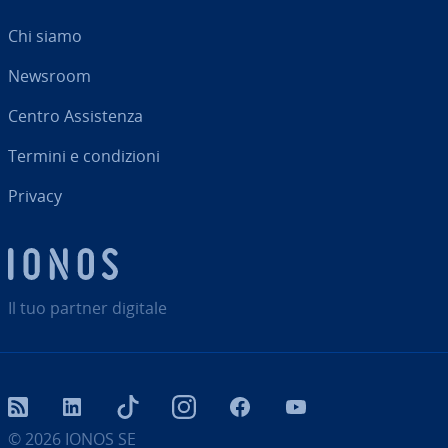
Chi siamo
Newsroom
Centro As­si­sten­za
Termini e con­di­zio­ni
Privacy
Il tuo partner digitale
RSS
LinkedIn
tiktok
Instagram
Facebook
YouTube
© 2026
IONOS SE