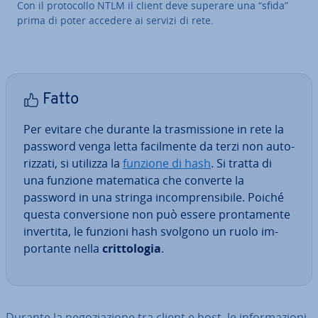
Con il pro­to­col­lo NTLM il client deve superare una “sfida”
prima di poter accedere ai servizi di rete.
Fatto
Per evitare che durante la tra­smis­sio­ne in rete la
password venga letta fa­cil­men­te da terzi non au­to­
riz­za­ti, si utilizza la
funzione di hash
. Si tratta di
una funzione ma­te­ma­ti­ca che converte la
password in una stringa in­com­pren­si­bi­le. Poiché
questa con­ver­sio­ne non può essere pron­ta­men­te
invertita, le funzioni hash svolgono un ruolo im­
por­tan­te nella
crit­to­lo­gia
.
Durante la ne­go­zia­zio­ne tra client e host, le in­for­ma­zio­ni