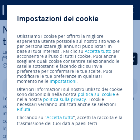
Digital Guide
Impostazioni dei cookie
Vai al contenuto prin­ci­pa­le
NTLM: come funziona il pro­
Utilizziamo i cookie per offrirti la migliore
to­col­lo
esperienza utente possibile sul nostro sito web e
per personalizzare gli annunci pubblicitari in
base ai tuoi interessi. Fai clic su
Accetta tutto
per
La redazione di IONOS
acconsentire all'uso di tutti i cookie. Puoi anche
Condividi via Facebook
Condividi via Twitter
Condividi via Li
16 set 2020
scegliere quali cookie consentire selezionando le
4 mins
caselle sottostanti e facendo clic su Invia
preferenze per confermare le tue scelte. Puoi
modificare le tue preferenze in qualsiasi
momento nelle
impostazioni
.
Indice
Ulteriori informazioni sul nostro utilizzo dei cookie
sono disponibili nella nostra
politica sui cookie
e
Le reti in­for­ma­ti­che sono vul­ne­ra­bi­li agli attacchi se non
nella nostra
politica sulla privacy
. I cookie
necessari verranno utilizzati anche se selezioni
sono protette ade­gua­ta­men­te. L’obiettivo è quindi di
Rifiuta
.
impedire l’accesso non au­to­riz­za­to ai dati e ai servizi
Cliccando su "
Accetta tutto
", accetti la raccolta e la
condivisi da parte di terzi. Per per­met­te­re agli utenti
trasmissione dei tuoi dati a paesi terzi.
legittimi di con­net­ter­si tra loro, è quindi ne­ces­sa­rio
creare accessi sicuri alla rete che al­tri­men­ti sarebbe