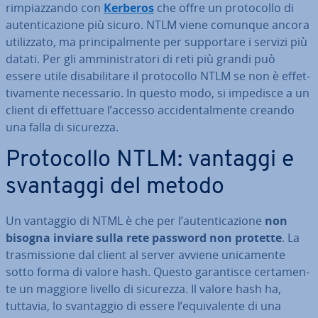
rim­piaz­zan­do con
Kerberos
che offre un pro­to­col­lo di
au­ten­ti­ca­zio­ne più sicuro. NTLM viene comunque ancora
uti­liz­za­to, ma prin­ci­pal­men­te per sup­por­ta­re i servizi più
datati. Per gli am­mi­ni­stra­to­ri di reti più grandi può
essere utile di­sa­bi­li­ta­re il pro­to­col­lo NTLM se non è ef­fet­
ti­va­men­te ne­ces­sa­rio. In questo modo, si impedisce a un
client di ef­fet­tua­re l’accesso ac­ci­den­tal­men­te creando
una falla di sicurezza.
Pro­to­col­lo NTLM: vantaggi e
svantaggi del metodo
Un vantaggio di NTML è che per l’au­ten­ti­ca­zio­ne
non
bisogna inviare sulla rete password non protette
. La
tra­smis­sio­ne dal client al server avviene uni­ca­men­te
sotto forma di valore hash. Questo ga­ran­ti­sce cer­ta­men­
te un maggiore livello di sicurezza. Il valore hash ha,
tuttavia, lo svan­tag­gio di essere l’equi­va­len­te di una