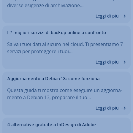
diverse esigenze di ar­chi­via­zio­ne…
Leggi di più
I 7 migliori servizi di backup online a confronto
Salva i tuoi dati al sicuro nel cloud. Ti pre­sen­tia­mo 7
servizi per pro­teg­ge­re i tuoi…
Leggi di più
Ag­gior­na­men­to a Debian 13: come funziona
Questa guida ti mostra come eseguire un ag­gior­na­
men­to a Debian 13, preparare il tuo…
Leggi di più
4 al­ter­na­ti­ve gratuite a InDesign di Adobe