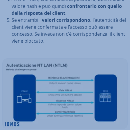
valore hash e può quindi
con­fron­tar­lo con quello
della risposta del client
.
Se entrambi i
valori cor­ri­spon­do­no
, l’au­ten­ti­ci­tà del
client viene con­fer­ma­ta e l’accesso può essere
concesso. Se invece non c’è cor­ri­spon­den­za, il client
viene bloccato.