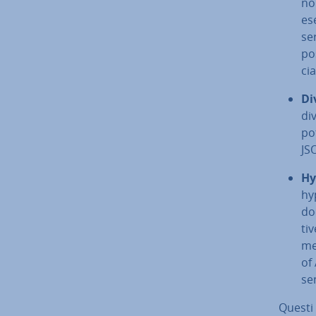
no
es
se
pos
ci
Di
div
po
JS
Hy
hy
do
ti­
me
of 
sen
Questi 