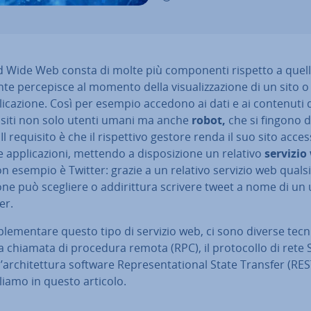
d Wide Web consta di molte più com­po­nen­ti rispetto a quel
te per­ce­pi­sce al momento della vi­sua­liz­za­zio­ne di un sito o
li­ca­zio­ne. Così per esempio accedono ai dati e ai contenuti 
i siti non solo utenti umani ma anche
robot,
che si fingono d
Il requisito è che il ri­spet­ti­vo gestore renda il suo sito ac­ces­si
 ap­pli­ca­zio­ni, mettendo a di­spo­si­zio­ne un relativo
servizio
 esempio è Twitter: grazie a un relativo servizio web qualsi
zio­ne può scegliere o ad­di­rit­tu­ra scrivere tweet a nome di un
er.
ple­men­ta­re questo tipo di servizio web, ci sono diverse tec
 chiamata di procedura remota (RPC), il pro­to­col­lo di rete
ar­chi­tet­tu­ra software Re­pre­sen­ta­tio­nal State Transfer (RES
liamo in questo articolo.