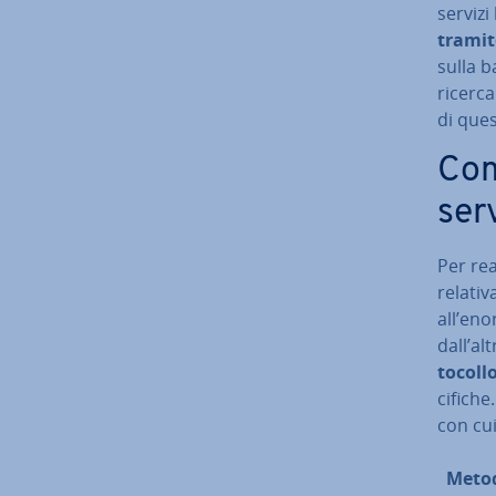
servizi
tramite
sulla b
ricerca 
di que
Come
ser
Per rea­
relativ
all’eno
dall’al
to­col­
ci­fi­c
con cui
Meto