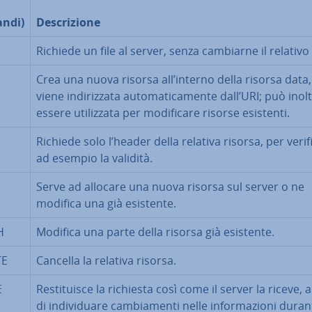
ndi)
De­scri­zio­ne
Richiede un file al server, senza cambiarne il relativo
Crea una nuova risorsa all’interno della risorsa data
viene in­di­riz­za­ta au­to­ma­ti­ca­men­te dall’URI; può inol
essere uti­liz­za­ta per mo­di­fi­ca­re risorse esistenti.
Richiede solo l’header della relativa risorsa, per ve­ri­fi
ad esempio la validità.
Serve ad allocare una nuova risorsa sul server o ne
modifica una già esistente.
H
Modifica una parte della risorsa già esistente.
TE
Cancella la relativa risorsa.
E
Re­sti­tui­sce la richiesta così come il server la riceve, a
di in­di­vi­dua­re cam­bia­men­ti nelle in­for­ma­zio­ni duran