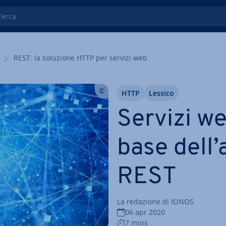
ca
REST: la soluzione HTTP per servizi web
HTTP
Lessico
Servizi we
base dell’ar
REST
La redazione di IONOS
06 apr 2020
7 mins