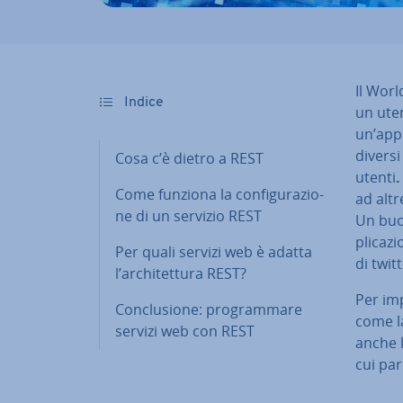
Il Worl
Indice
un uten
un’ap­p
divers
Cosa c’è dietro a REST
utenti
.
Come funziona la con­fi­gu­ra­zio­
ad altre
ne di un servizio REST
Un buon
pli­ca­
Per quali servizi web è adatta
di twitt
l’ar­chi­tet­tu­ra REST?
Per im­
Con­clu­sio­ne: pro­gram­ma­re
come la
servizi web con REST
anche l’
cui par