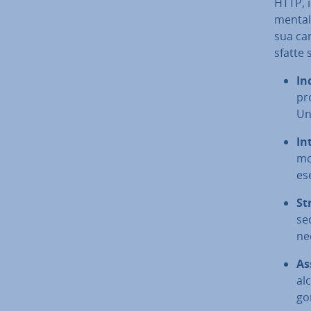
HTTP, i
men­tal­
sua ca­r
sfat­te
In­
pr
Un
In­
mo
es
St
se
ne­
As
al
go­