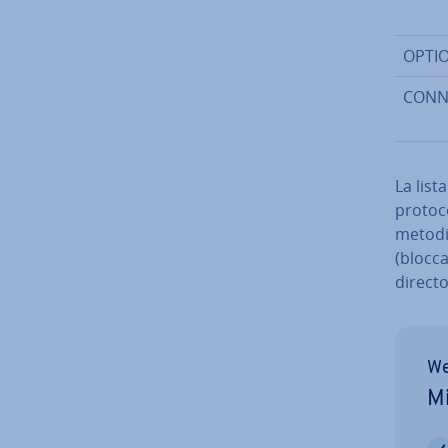
OPTI
CONN
La list
pro­to­
metodi
(blocca
directo
We
Mi