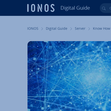
Digital Guide
Cer
Vai al contenuto prin­ci­pa­le
IONOS
Digital Guide
Server
Know How