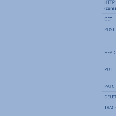
HTTP
(coma
GET
POST
HEAD
PUT
PATC
DELE
TRAC