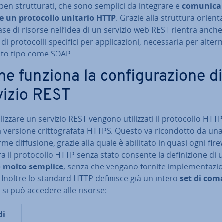
 ben strut­tu­ra­ti, che sono semplici da integrare e
co­mu­ni­ca
 un pro­to­col­lo unitario HTTP
. Grazie alla struttura orient
ase di risorse nell’idea di un servizio web REST rientra anche
di pro­to­col­li specifici per ap­pli­ca­zio­ni, ne­ces­sa­ria per al­ter­n
sto tipo come SOAP.
 funziona la con­fi­gu­ra­zio­ne d
vizio REST
liz­za­re un servizio REST vengono uti­liz­za­ti il pro­to­col­lo HTTP
a versione crit­to­gra­fa­ta HTTPS. Questo va ri­con­dot­to da un
rme dif­fu­sio­ne, grazie alla quale è abilitato in quasi ogni fire
tra il pro­to­col­lo HTTP senza stato consente la de­fi­ni­zio­ne di
lo molto semplice
, senza che vengano fornite im­ple­men­ta­zio
he. Inoltre lo standard HTTP definisce già un intero
set di com
 si può accedere alle risorse:
di