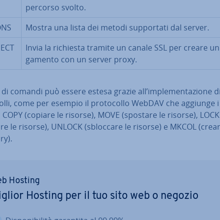
percorso svolto.
ONS
Mostra una lista dei metodi sup­por­ta­ti dal server.
ECT
Invia la richiesta tramite un canale SSL per creare un 
ga­men­to con un server proxy.
a di comandi può essere estesa grazie all’im­ple­men­ta­zio­ne di
col­li, come per esempio il pro­to­col­lo WebDAV che aggiunge i
 COPY (copiare le risorse), MOVE (spostare le risorse), LOCK
re le risorse), UNLOCK (sbloccare le risorse) e MKCOL (crea
ry).
b Hosting
glior Hosting per il tuo sito web o negozio