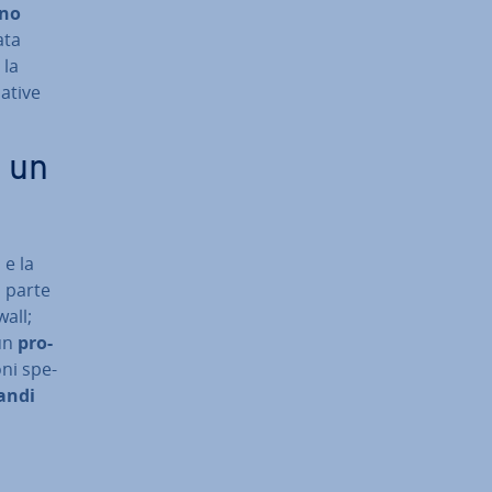
­no
ata
 la
a­ti­ve
i un
 e la
a parte
wall;
 un
pro­
­ni spe­
andi