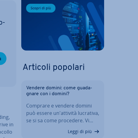
o­
a
Articoli popolari
Vendere domini: come gua­da­
gna­re con i domini?
Comprare e vendere domini
può essere un'at­ti­vi­tà lucrativa,
ding,
se si sa come procedere. Vi…
rive in
­col­lo
Leggi di più