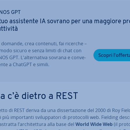
NOS GPT
 tuo as­si­sten­te IA sovrano per una maggiore pr
­ti­vi­tà
i domande, crea contenuti, fai ricerche –
 modo sicuro e senza limiti di chat con
Scopri l'offert
OS GPT. L'al­ter­na­ti­va sovrana e con­ve­
en­te a ChatGPT e simili.
a c’è dietro a REST
etto di REST deriva da una dis­ser­ta­zio­ne del 2000 di Roy Fiel
più im­por­tan­ti svi­lup­pa­to­ri di pro­to­col­li web. Fielding desc
stratta l’ar­chi­tet­tu­ra alla base del
World Wide Web
(il pro­to