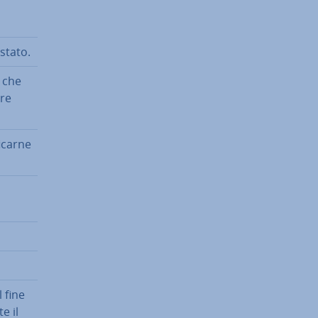
 stato.
, che
tre
­car­ne
l fine
te il