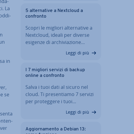
n­da­
ci. La
5 al­ter­na­ti­ve a Nextcloud a
od­di­
confronto
Scopri le migliori al­ter­na­ti­ve a
un
Nextcloud, ideali per diverse
 un
esigenze di ar­chi­via­zio­ne…
Leggi di più
sa in
I 7 migliori servizi di backup
online a confronto
Salva i tuoi dati al sicuro nel
ver,
cloud. Ti pre­sen­tia­mo 7 servizi
he se
per pro­teg­ge­re i tuoi…
Leggi di più
resenta
n­ten­
rver
Ag­gior­na­men­to a Debian 13: