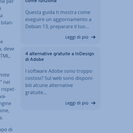
ome per
come funziona
i
Questa guida ti mostra come
ta
eseguire un ag­gior­na­men­to a
bi­lan­
Debian 13, preparare il tuo…
Leggi di più
re
da, deve
4 al­ter­na­ti­ve gratuite a InDesign
HTML,
di Adobe
I software Adobe sono troppo
amite
costosi? Sul web sono di­spo­ni­
” nei
bi­li alcune al­ter­na­ti­ve
ri­spet­
gratuite…
­va­
Engine
Leggi di più
o­ne,
a.
uppo di