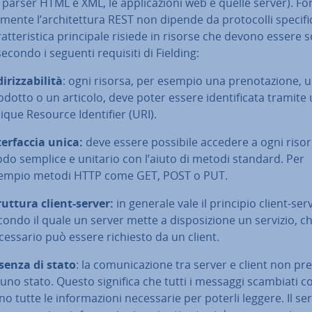
 parser HTML e XML, le ap­pli­ca­zio­ni web e quelle server). Fo
men­te l’ar­chi­tet­tu­ra REST non dipende da pro­to­col­li specifi
at­te­ri­sti­ca prin­ci­pa­le risiede in risorse che devono essere s
 secondo i seguenti requisiti di Fielding:
di­riz­za­bi­li­tà
: ogni risorsa, per esempio una pre­no­ta­zio­ne, 
odotto o un articolo, deve poter essere iden­ti­fi­ca­ta tramite
ique Resource Iden­ti­fier (URI).
ter­fac­cia unica:
deve essere possibile accedere a ogni risor
do semplice e unitario con l’aiuto di metodi standard. Per
empio metodi HTTP come GET, POST o PUT.
ruttura client-server:
in generale vale il principio client-ser
condo il quale un server mette a di­spo­si­zio­ne un servizio, c
ces­sa­rio può essere richiesto da un client.
senza di stato
: la co­mu­ni­ca­zio­ne tra server e client non p
cuno stato. Questo significa che tutti i messaggi scambiati co
no tutte le in­for­ma­zio­ni ne­ces­sa­rie per poterli leggere. Il se