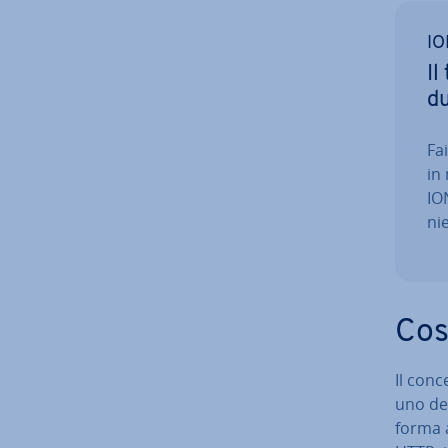
IO
Il
dut
Fa
in
ION
ni
Cos
Il conc
uno dei 
forma a