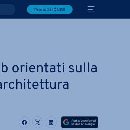
Prodotti IONOS
b orientati sulla
­chi­tet­tu­ra
Condividi via Facebook
Condividi via Twitter
Condividi via LinkedIN