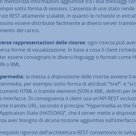
n memorizza in­for­ma­zio­ni ag­giun­ti­ve tra i due messaggi c
empio sotto forma di sessioni. L’assenza di uno stato rende 
rvizi REST altamente scalabili, in quanto le richieste in entra
sono essere di­stri­bui­te fa­cil­men­te ai diversi server tramite 
a­men­to del carico.
verse rap­pre­sen­ta­zio­ni delle risorse:
ogni risorsa può ave
erse forme di vi­sua­liz­za­zio­ne. In base a cosa il client richie
ter essere con­se­gna­to in diversi linguaggi o formati come 
ON o XML.
­per­me­dia
:
la messa a di­spo­si­zio­ne delle risorse avviene tr
­per­me­dia, per esempio sotto forma di attributi “href”- e “src
cumenti HTML o tramite elementi JSON e XML, definiti per le 
ve in­ter­fac­ce. Di con­se­guen­za il client usa un’API REST esclu­si
n­te tramite URL, secondo il principio “Hy­per­me­dia as the 
Ap­pli­ca­tion State (HATEOAS)”, che il server mette a di­spo­si­zi
za aver bisogno di alcuna nozione ag­giun­ti­va sull’in­ter­fac­ci
requisiti rigorosi dell’ar­chi­tet­tu­ra REST con­sen­to­no lo svil