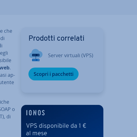
le che
 di
Prodotti correlati
di
egli
Server virtuali (VPS)
­bi­le
 web
.
Scopri i pacchetti
asi ap­
 utente
niche
 SOAP o
T), di