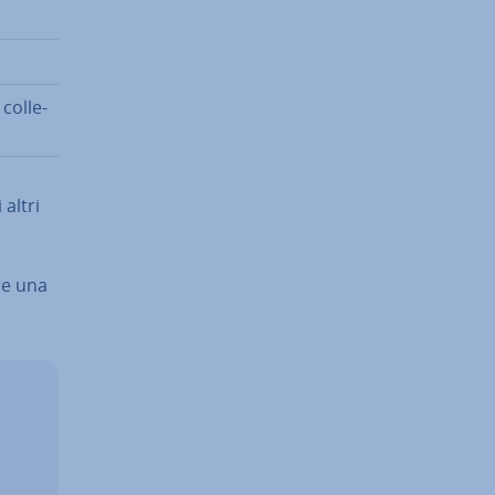
col­le­
 altri
re una