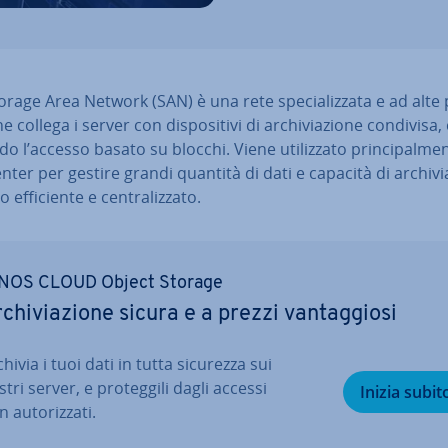
rage Area Network (SAN) è una rete spe­cia­liz­za­ta e ad alte 
he collega i server con di­spo­si­ti­vi di ar­chi­via­zio­ne condivisa,
­do l’accesso basato su blocchi. Viene uti­liz­za­to prin­ci­pal­men
nter per gestire grandi quantità di dati e capacità di ar­chi­via
ef­fi­cien­te e cen­tra­liz­za­to.
NOS CLOUD Object Storage
­chi­via­zio­ne sicura e a prezzi van­tag­gio­si
hivia i tuoi dati in tutta sicurezza sui
tri server, e pro­teg­gi­li dagli accessi
Inizia subit
 au­to­riz­za­ti.