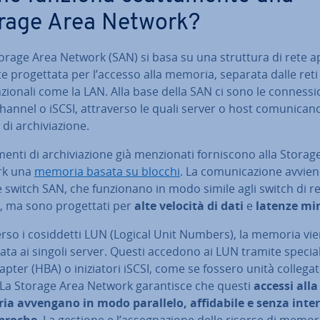
rage Area Network?
rage Area Network (SAN) si basa su una struttura di rete ap­
te pro­get­ta­ta per l’accesso alla memoria, separata dalle reti
­zio­na­li come la LAN. Alla base della SAN ci sono le con­nes­sio
hannel o iSCSI, at­tra­ver­so le quali server o host co­mu­ni­ca­n
di ar­chi­via­zio­ne.
enti di ar­chi­via­zio­ne già men­zio­na­ti for­ni­sco­no alla Stora
rk una
memoria basata su blocchi
. La co­mu­ni­ca­zio­ne avvie
 switch SAN, che fun­zio­na­no in modo simile agli switch di r
i, ma sono pro­get­ta­ti per
alte velocità di dati
e
latenze mi
ver­so i co­sid­det­ti LUN (Logical Unit Numbers), la memoria vi
ta ai singoli server. Questi accedono ai LUN tramite specia
pter (HBA) o ini­zia­to­ri iSCSI, come se fossero unità collegat
 La Storage Area Network ga­ran­ti­sce che questi
accessi alla
 avvengano in modo parallelo, af­fi­da­bi­le e senza in­ter­
­pro­che
. La gestione e l’as­se­gna­zio­ne delle risorse di memor