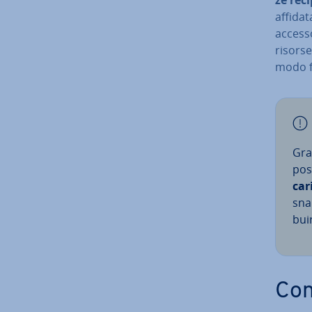
affidat
accesso 
risorse
modo fl
Graz
poss
car
snap
bui­
Con­