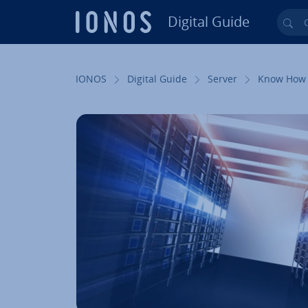
Digital Guide
Cer
Vai al contenuto prin­ci­pa­le
IONOS
Digital Guide
Server
Know How