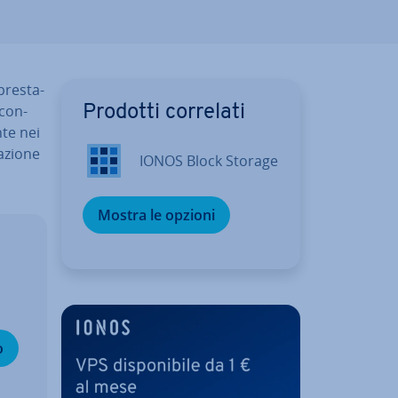
pre­sta­
 con­
Prodotti correlati
­te nei
­zio­ne
IONOS Block Storage
Mostra le opzioni
o