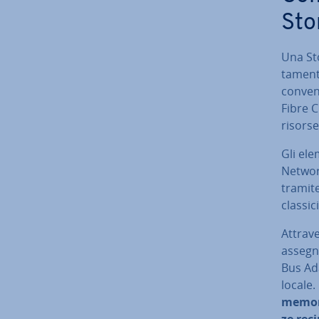
Sto
Una Sto
ta­men­
con­ven
Fibre C
risorse 
Gli elem
Netwo
tramite
classic
At­tra­
assegna
Bus Ada
locale.
memoria
ze re­ci