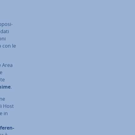
po­si­
 dati
­ni
o con le
ge Area
ne
ete
nime
.
ene
li Host
e in
fe­ren­
ia è