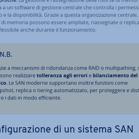
a a un software di gestione centrale che controlla i permessi
e la di­spo­ni­bi­li­tà. Grazie a questa or­ga­niz­za­zio­ne centrale,
 di memoria possono essere ampliate, rias­se­gna­te o replica
es­si­bi­le anche durante il fun­zio­na­men­to.
N.B.
ie a mec­ca­ni­smi di ri­don­dan­za come RAID o mul­ti­pa­thing, 
ono rea­liz­za­re
tol­le­ran­za agli errori
e
bi­lan­cia­men­to del
ico
. Le SAN moderne sup­por­ta­no inoltre funzioni come
shot, replica o tiering au­to­ma­tiz­za­to, per pro­teg­ge­re e di­st
re i dati in modo ef­fi­cien­te.
fi­gu­ra­zio­ne di un sistema SAN