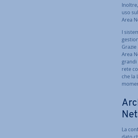
Inoltre
uso su
Area Ne
I siste
gestion
Grazie 
Area Ne
grandi 
rete c
che la L
moment
Ar­c
Net
La con­
dato ch