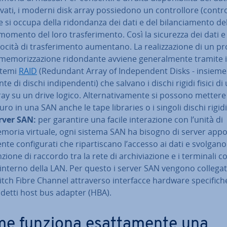
vati, i moderni disk array pos­sie­do­no un con­trol­lo­re (con­trol
 si occupa della ri­don­dan­za dei dati e del bi­lan­cia­men­to de
momento del loro tra­sfe­ri­men­to. Così la sicurezza dei dati e
ocità di tra­sfe­ri­men­to aumentano. La rea­liz­za­zio­ne di un 
me­mo­riz­za­zio­ne ri­don­dan­te avviene ge­ne­ral­men­te tramite i
stemi
RAID
(Redundant Array of In­de­pen­dent Disks - insieme 
­te di dischi in­di­pen­den­ti) che salvano i dischi rigidi fisici di
ay su un drive logico. Al­ter­na­ti­va­men­te si possono mettere
uro in una SAN anche le tape libraries o i singoli dischi rigidi
rver SAN:
per garantire una facile in­te­ra­zio­ne con l’unità di
moria virtuale, ogni sistema SAN ha bisogno di server ap­po­s
­te con­fi­gu­ra­ti che ri­par­ti­sca­no l’accesso ai dati e svolgan
zione di raccordo tra la rete di ar­chi­via­zio­ne e i terminali 
l’interno della LAN. Per questo i server SAN vengono collegati
tch Fibre Channel at­tra­ver­so in­ter­fac­ce hardware spe­ci­fi­che
d­det­ti host bus adapter (HBA).
e funziona esat­ta­men­te una