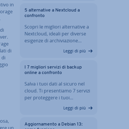
tivo in
5 al­ter­na­ti­ve a Nextcloud a
torage
confronto
.
Scopri le migliori al­ter­na­ti­ve a
 di
Nextcloud, ideali per diverse
ver.
esigenze di ar­chi­via­zio­ne…
orage
ati di
Leggi di più
 di
aggio
I 7 migliori servizi di backup
online a confronto
Salva i tuoi dati al sicuro nel
cloud. Ti pre­sen­tia­mo 7 servizi
per pro­teg­ge­re i tuoi…
Leggi di più
tosa,
Ag­gior­na­men­to a Debian 13:
nere un