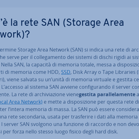
’è la rete SAN (Storage Area
work)?
termine Storage Area Network (SAN) si indica una rete di ar­ch
che serve per il col­le­ga­men­to dei sistemi di dischi rigidi ai si
 Nella SAN, la capacità di memoria totale, messa a di­spo­si­zi
ti di memoria come HDD,
SSD
, Disk Array o Tape Libraries (
ri), viene salvata su un’unità di memoria virtuale e gestita cen
 L’accesso al sistema SAN avviene con­fi­gu­ran­do il server cor­
­te. La rete di ar­chi­via­zio­ne viene
gestita pa­ral­le­la­men­te
a
ocal Area Network)
e mette a di­spo­si­zio­ne per questa rete d
r l’intera memoria di massa. La SAN può essere con­si­de­ra
a rete se­con­da­ria, usata per tra­sfe­ri­re i dati alla memoria
 I server SAN svolgono una funzione di raccordo e non dev
i per forza nello stesso luogo fisico degli hard disk.