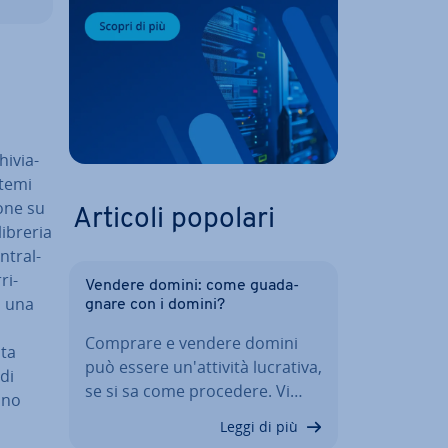
i­via­
stemi
o­ne su
Articoli popolari
libreria
­tral­
ri­
Vendere domini: come gua­da­
 una
gna­re con i domini?
i
Comprare e vendere domini
­ta
può essere un'at­ti­vi­tà lucrativa,
 di
se si sa come procedere. Vi…
ono
Leggi di più