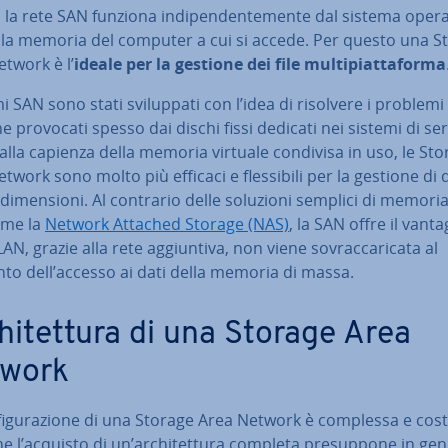
, la rete SAN funziona in­di­pen­den­te­men­te dal sistema opera
lla memoria del computer a cui si accede. Per questo una S
twork è l’
ideale per la gestione dei file mul­ti­piat­ta­for­ma
mi SAN sono stati svi­lup­pa­ti con l’idea di risolvere i problemi
e provocati spesso dai dischi fissi dedicati nei sistemi di ser
alla capienza della memoria virtuale condivisa in uso, le St
twork sono molto più efficaci e fles­si­bi­li per la gestione di d
di­men­sio­ni. Al contrario delle soluzioni semplici di memoria
ome la
Network Attached Storage (NAS)
, la SAN offre il vant
AN, grazie alla rete ag­giun­ti­va, non viene so­vrac­ca­ri­ca­ta al
o dell’accesso ai dati della memoria di massa.
hi­tet­tu­ra di una Storage Area
work
fi­gu­ra­zio­ne di una Storage Area Network è complessa e cos
e l’acquisto di un’ar­chi­tet­tu­ra completa pre­sup­po­ne in ge