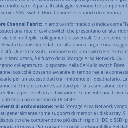
e molto caro. A parte il cablaggio, servono tre com­po­nen­ti
l server SAN, switch Fibre Channel e supporti di memoria.
bre Channel Fabric:
in ambito in­for­ma­ti­co si indica come “f
ssuto) una rete di cavi e switch che pre­sen­ta­no un’alta ri­do
 via dei mol­te­pli­ci col­le­ga­men­ti tra­sver­sa­li. Ciò consente, o
’elevata tra­smis­sio­ne dati, un’alta banda larga e una maggi
abilità. Questo tessuto, composto da uno switch Fibre Chann
i in fibra ottica, è il fulcro della Storage Area Network. Qui
gono collegati tutti i di­spo­si­ti­vi nella SAN allo switch Fibre
annel cosicché possano avvenire in tempo reale le con­nes­si
­sa­rie per un accesso dati tra il mittente e il de­sti­na­ta­rio. La
annel si è imposta come standard per la tra­smis­sio­ne cont
a velocità per le reti di ar­chi­via­zio­ne e consente una tra­smis
i dati fino a un massimo di 16 Gbit/s.
menti di ar­chi­via­zio­ne:
nella Storage Area Network vengon
­za­ti ge­ne­ral­men­te come supporti di memoria i disk array. Si
di­spo­si­ti­vi che com­pren­do­no più dischi rigidi (HDD o SSD) p
oria di massa. Per con­sen­ti­re un’alta di­spo­ni­bi­li­tà dei dat