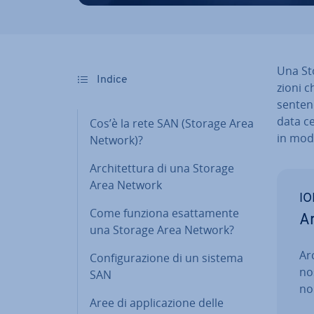
Una Sto
Indice
zio­ni c
sen­ten
data ce
Cos’è la rete SAN (Storage Area
in modo 
Network)?
Ar­chi­tet­tu­ra di una Storage
Area Network
IO
Come funziona esat­ta­men­te
Ar
una Storage Area Network?
Arc
Con­fi­gu­ra­zio­ne di un sistema
nos
SAN
non
Aree di ap­pli­ca­zio­ne delle