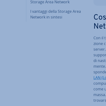
Storage Area Network
I vantaggi della Storage Area
Cos
Network in sintesi
Net
Con il 
zio­ne 
server.
suppor
di nast
men­te.
spon­den
LAN (L
compute
come un
massa.
trovars