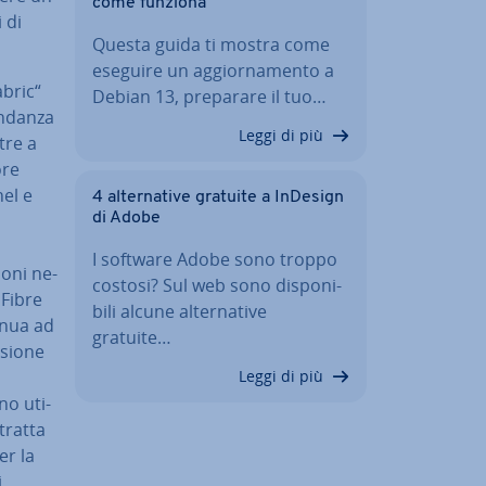
come funziona
 di
Questa guida ti mostra come
eseguire un ag­gior­na­men­to a
abric“
Debian 13, preparare il tuo…
n­dan­za
Leggi di più
ltre a
ore
el e
4 al­ter­na­ti­ve gratuite a InDesign
di Adobe
I software Adobe sono troppo
o­ni ne­
costosi? Sul web sono di­spo­ni­
 Fibre
bi­li alcune al­ter­na­ti­ve
inua ad
gratuite…
­sio­ne
Leggi di più
o uti­
 tratta
er la
i