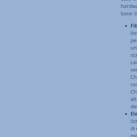
hardwar
base: i
Fi
(te
per
un
st
cav
ven
Ch
ces
Ch
alt
de
Ele
liz
di 
mem