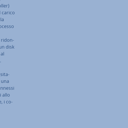
­ler)
l carico
 la
processo
ri­don­
 un disk
 al
.
i­ta­
o una
connessi
 allo
, i co­