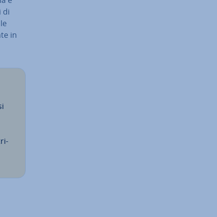
 di
 le
te in
si
ri­