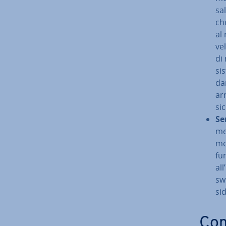
sal
che
al 
vel
di 
si
dan
arr
sic
Se
me
men
fun
al
swi
si
Com