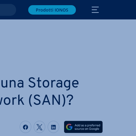
Prodotti IONOS
 una Storage
work (SAN)?
Condividi via Facebook
Condividi via Twitter
Condividi via LinkedIN