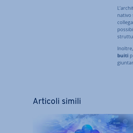
L’ar­chi
nativo 
collega
possibil
struttu
Inoltre
bui­ti
pe
giun­ta­
Vai al m
Articoli simili