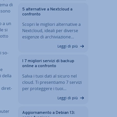
tema di
5 al­ter­na­ti­ve a Nextcloud a
ossono
confronto
o a un
Scopri le migliori al­ter­na­ti­ve a
le si
Nextcloud, ideali per diverse
sotto
esigenze di ar­chi­via­zio­ne…
Leggi di più
ti so­
I 7 migliori servizi di backup
online a confronto
ne
i della
Salva i tuoi dati al sicuro nel
cloud. Ti pre­sen­tia­mo 7 servizi
 di­ret­
per pro­teg­ge­re i tuoi…
Leggi di più
mputer
Ag­gior­na­men­to a Debian 13: