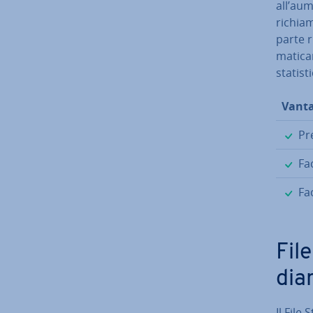
all’aum
richiam
parte r
ma­ti­ca
sta­ti­s
Vanta
✓
Pr
✓
Fac
✓
Fac
Fil
dia­
Il File