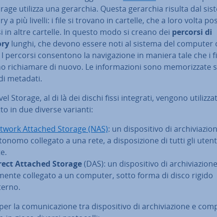
orage utilizza una gerarchia. Questa gerarchia risulta dal sis
ry a più livelli: i file si trovano in cartelle, che a loro volta p
i in altre cartelle. In questo modo si creano dei
percorsi di
ory
lunghi, che devono essere noti al sistema del computer 
I percorsi con­sen­to­no la na­vi­ga­zio­ne in maniera tale che i fi
 ri­chia­ma­re di nuovo. Le in­for­ma­zio­ni sono me­mo­riz­za­te 
di metadati.
evel Storage, al di là dei dischi fissi integrati, vengono uti­liz­za­
t­to in due diverse varianti:
twork Attached Storage (NAS)
: un di­spo­si­ti­vo di ar­chi­via­zio­
onomo collegato a una rete, a di­spo­si­zio­ne di tutti gli utent
e.
rect Attached Storage
(DAS): un di­spo­si­ti­vo di ar­chi­via­zio­ne
­men­te collegato a un computer, sotto forma di disco rigido
terno.
r la co­mu­ni­ca­zio­ne tra di­spo­si­ti­vo di ar­chi­via­zio­ne e co