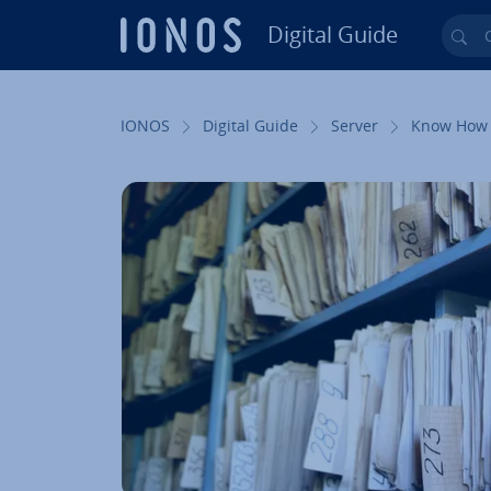
Digital Guide
Cer
Vai al contenuto prin­ci­pa­le
IONOS
Digital Guide
Server
Know How