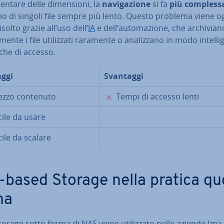
entare delle di­men­sio­ni, la
na­vi­ga­zio­ne
si fa
più compless
o di singoli file sempre più lento. Questo problema viene og
isolto grazie all’uso dell’
IA
e dell’au­to­ma­zio­ne, che ar­chi­via­n
­men­te i file uti­liz­za­ti raramente o ana­liz­za­no in modo in­tel­li­
ti­che di accesso.
ggi
Svantaggi
✗
ezzo contenuto
Tempi di accesso lenti
ile da usare
ile da scalare
e-based Storage nella pratica quo
na
 Storage sotto forma di NAS viene uti­liz­za­to nelle aziende (ma