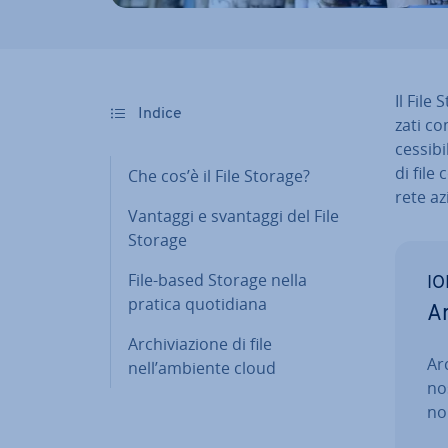
Il File 
Indice
za­ti c
ces­si­b
di file
Che cos’è il File Storage?
rete az
Vantaggi e svantaggi del File
Storage
File-based Storage nella
IO
pratica quo­ti­dia­na
Ar
Ar­chi­via­zio­ne di file
Arc
nell’ambiente cloud
nos
non