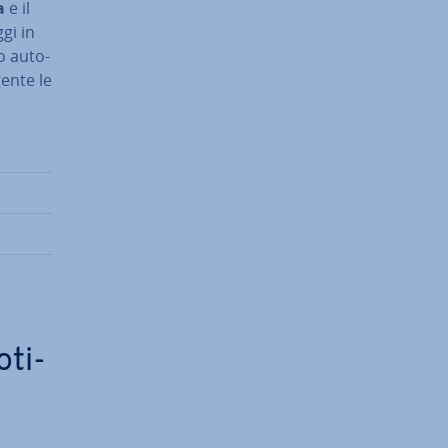
a
e il
gi in
o au­to­
gen­te le
­ti­