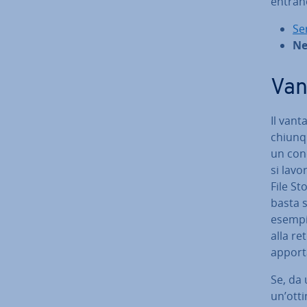
entrano
Se
Ne
Van
Il vant
chiunqu
un conc
si lavo
File St
basta se
esempio
alla re
apport
Se, da 
un’ottim