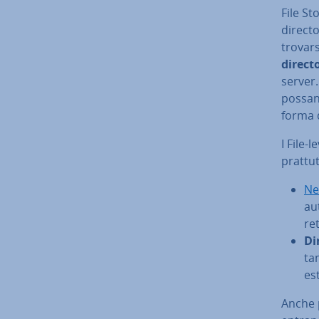
File St
directo
trovars
direct
server. 
possano
forma 
I File-l
prat­tu
Ne
aut
ret
Di
ta
es
Anche pe