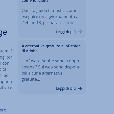
come funziona
Questa guida ti mostra come
eseguire un ag­gior­na­men­to a
Debian 13, preparare il tuo…
ge
Leggi di più
4 al­ter­na­ti­ve gratuite a InDesign
stemi è
di Adobe
li­to­ri
I software Adobe sono troppo
mi con
costosi? Sul web sono di­spo­ni­
cità,
bi­li alcune al­ter­na­ti­ve
ne (ad
gratuite…
­pan­ti
ti­vo e
Leggi di più
però,