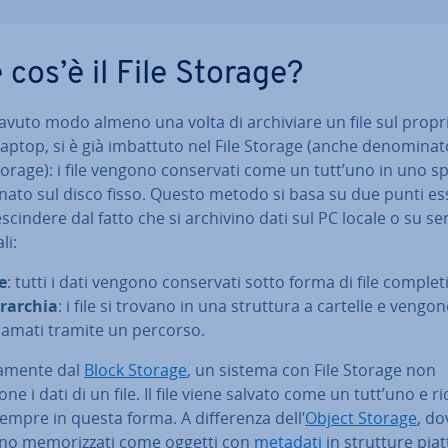
 cos’è il File Storage?
avuto modo almeno una volta di ar­chi­via­re un file sul propr
aptop, si è già imbattuto nel File Storage (anche de­no­mi­na­to
torage): i file vengono con­ser­va­ti come un tutt’uno in uno s
io­na­to sul disco fisso. Questo metodo si basa su due punti es­
re­scin­de­re dal fatto che si archivino dati sul PC locale o su se
li:
e
: tutti i dati vengono con­ser­va­ti sotto forma di file completi
rarchia
: i file si trovano in una struttura a cartelle e vengon
ia­ma­ti tramite un percorso.
sa­men­te dal
Block Storage
, un sistema con File Storage non
e i dati di un file. Il file viene salvato come un tutt’uno e ri­
empre in questa forma. A dif­fe­ren­za dell’
Object Storage
, do
no me­mo­riz­za­ti come oggetti con
metadati
in strutture piatt