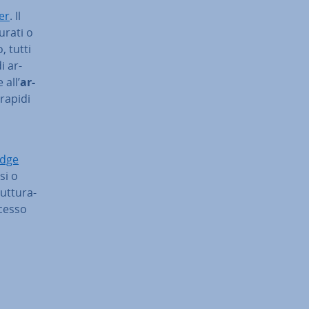
ver
. Il
ra­ti o
, tutti
i ar­
 all’
ar­
 rapidi
a
dge
si o
t­tu­ra­
ccesso