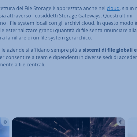
­tet­tu­ra del File Storage è ap­prez­za­ta anche nel
cloud
, sia i
sia at­tra­ver­so i co­sid­det­ti Storage Gateways. Questi ultimi
no i file system locali con gli archivi cloud. In questo modo 
e ester­na­liz­za­re grandi quantità di file senza ri­nun­cia­re alla
ra familiare di un file system ge­rar­chi­co.
, le aziende si affidano sempre più a
sistemi di file globali e 
r con­sen­ti­re a team e di­pen­den­ti in diverse sedi di accede
men­te a file centrali.
enu prin­ci­pa­le