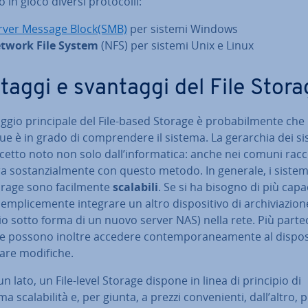
 in gioco diversi pro­to­col­li:
rver Message Block(SMB)
per sistemi Windows
twork File System
(NFS) per sistemi Unix e Linux
taggi e svantaggi del File Stora
aggio prin­ci­pa­le del File-based Storage è pro­ba­bil­men­te che
e è in grado di com­pren­de­re il sistema. La gerarchia dei si
etto noto non solo dall’in­for­ma­ti­ca: anche nei comuni rac­co­g
ra so­stan­zial­men­te con questo metodo. In generale, i siste
orage sono fa­cil­men­te
scalabili
. Se si ha bisogno di più capa
m­pli­ce­men­te integrare un altro di­spo­si­ti­vo di ar­chi­via­zio­
 sotto forma di un nuovo server NAS) nella rete. Più par­te­ci
te possono inoltre accedere con­tem­po­ra­nea­men­te al di­spo­si­
are modifiche.
un lato, un File-level Storage dispone in linea di principio di
a sca­la­bi­li­tà e, per giunta, a prezzi con­ve­nien­ti, dall’altro, 