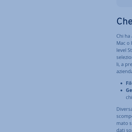
Che
Chi ha 
Mac o l
level S
se­le­z
li, a p
azienda
Fil
Ge
ch
Di­ver­
scompon
ma­to s
dati so