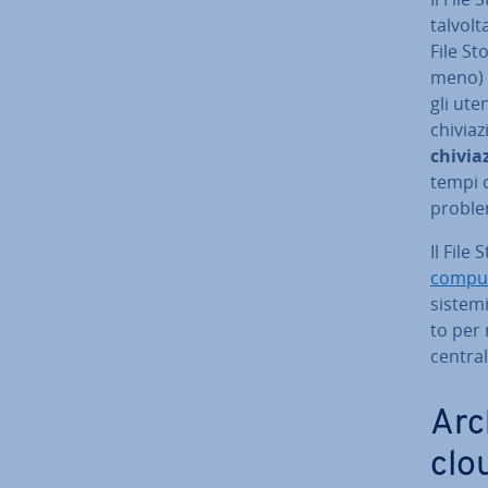
talvolt
File St
meno) a
gli uten
chi­via
chi­via­
tempi d
proble
Il File
compu
sistemi
to per 
central
Ar­c
clo