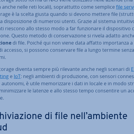
a anche nelle reti locali), so­prat­tut­to come semplice
file ser
orage è la scelta giusta quando si devono mettere file (strut­tu­
 di­spo­si­zio­ne di numerosi utenti. Grazie al sistema intuitivo
ti riescono allo stesso modo a far fun­zio­na­re il di­spo­si­ti­vo d
­zio­ne. Questo metodo di con­ser­va­zio­ne si rivela adatto anche
zio­ne
di file. Poiché qui non viene data affatto im­por­tan­za a
i accesso, si possono con­ser­va­re file a lungo termine senz
mi.
 Storage diventa sempre più rilevante anche negli scenari di
E
ting
e
IoT
: negli ambienti di pro­du­zio­ne, con sensori connes
 autonomi, è utile me­mo­riz­za­re i dati in locale e in modo stru
mi­ni­miz­za­re le latenze e allo stesso tempo con­sen­ti­re un a
e.
hi­via­zio­ne di file nell’ambiente
ud