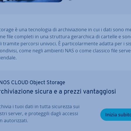
Storage è una tec­no­lo­gia di ar­chi­via­zio­ne in cui i dati sono m
ome file completi in una struttura ge­rar­chi­ca di cartelle e son
i­li tramite percorsi univoci. È par­ti­co­lar­men­te adatta per i s
 condivisi, come negli ambienti NAS o come classico file serve
iendale.
NOS CLOUD Object Storage
­chi­via­zio­ne sicura e a prezzi van­tag­gio­si
hivia i tuoi dati in tutta sicurezza sui
tri server, e pro­teg­gi­li dagli accessi
Inizia subit
 au­to­riz­za­ti.