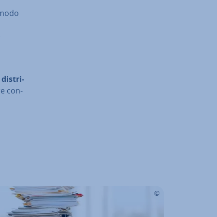
n modo
è
di­stri­
re con­