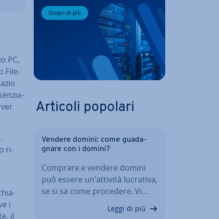
io PC,
 File-
pazio
sen­zia­
Articoli popolari
rver
.
Vendere domini: come gua­da­
o ri­
gna­re con i domini?
Comprare e vendere domini
può essere un'at­ti­vi­tà lucrativa,
se si sa come procedere. Vi…
chia­
ve i
Leggi di più
e, il