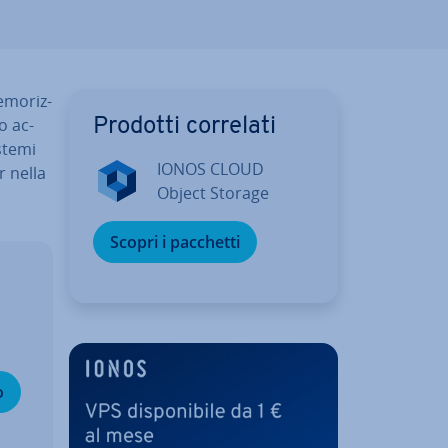
e­mo­riz­
o ac­
Prodotti correlati
istemi
IONOS CLOUD
r nella
Object Storage
Scopri i pacchetti
o