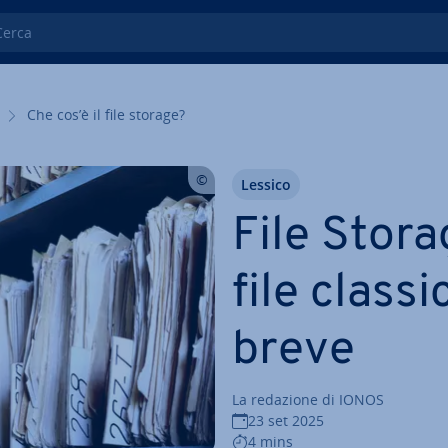
ca
Che cos’è il file storage?
Lessico
File Stora
file class
breve
La redazione di IONOS
23 set 2025
4 mins