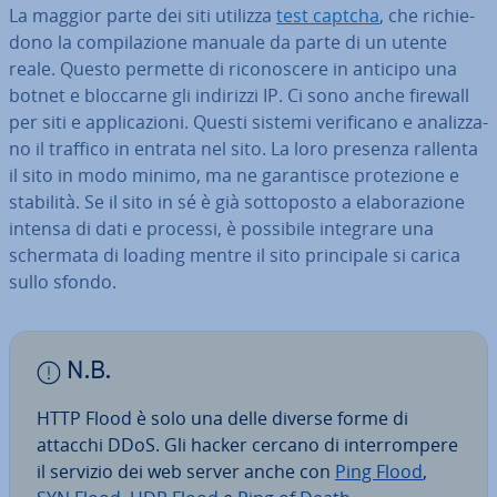
La maggior parte dei siti utilizza
test captcha
, che ri­chie­
do­no la com­pi­la­zio­ne manuale da parte di un utente
reale. Questo permette di ri­co­no­sce­re in anticipo una
botnet e bloccarne gli indirizzi IP. Ci sono anche firewall
per siti e ap­pli­ca­zio­ni. Questi sistemi ve­ri­fi­ca­no e ana­liz­za­
no il traffico in entrata nel sito. La loro presenza rallenta
il sito in modo minimo, ma ne ga­ran­ti­sce pro­te­zio­ne e
stabilità. Se il sito in sé è già sot­to­po­sto a ela­bo­ra­zio­ne
intensa di dati e processi, è possibile integrare una
schermata di loading mentre il sito prin­ci­pa­le si carica
sullo sfondo.
N.B.
HTTP Flood è solo una delle diverse forme di
attacchi DDoS. Gli hacker cercano di in­ter­rom­pe­re
il servizio dei web server anche con
Ping Flood
,