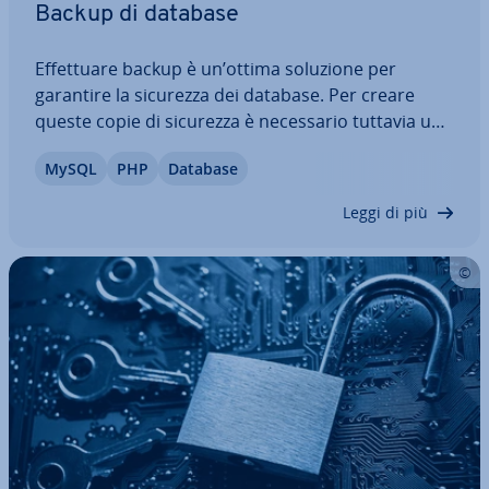
Backup di database
Ef­fet­tua­re backup è un’ottima soluzione per
garantire la sicurezza dei database. Per creare
queste copie di sicurezza è ne­ces­sa­rio tuttavia un
hardware sup­ple­men­ta­re e l’in­stal­la­zio­ne di
MySQL
PHP
Database
strutture di backup adatte. Come mettete al sicuro
il vostro network e il vostro server web…
Leggi di più