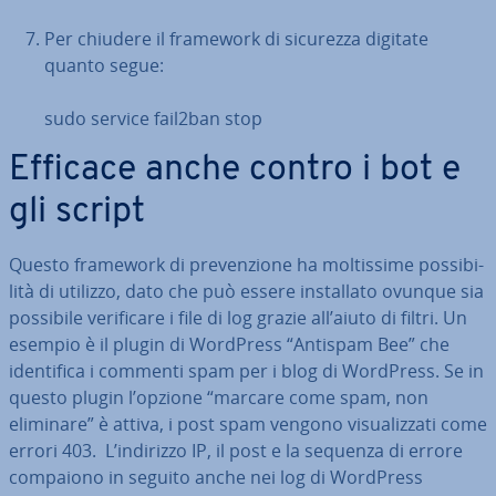
Per chiudere il framework di sicurezza digitate
quanto segue:
sudo service fail2ban stop
Efficace anche contro i bot e
gli script
Questo framework di pre­ven­zio­ne ha mol­tis­si­me pos­si­bi­
li­tà di utilizzo, dato che può essere in­stal­la­to ovunque sia
possibile ve­ri­fi­ca­re i file di log grazie all’aiuto di filtri. Un
esempio è il plugin di WordPress “Antispam Bee” che
iden­ti­fi­ca i commenti spam per i blog di WordPress. Se in
questo plugin l’opzione “marcare come spam, non
eliminare” è attiva, i post spam vengono vi­sua­liz­za­ti come
errori 403. L’indirizzo IP, il post e la sequenza di errore
compaiono in seguito anche nei log di WordPress