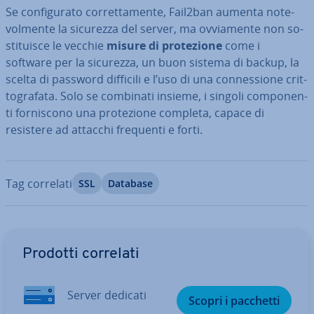
Se con­fi­gu­ra­to cor­ret­ta­men­te, Fail2ban aumenta no­te­
vol­men­te la sicurezza del server, ma ov­via­men­te non so­
sti­tui­sce le vecchie
misure di pro­te­zio­ne
come i
software per la sicurezza, un buon sistema di backup, la
scelta di password difficili e l’uso di una con­nes­sio­ne crit­
to­gra­fa­ta. Solo se combinati insieme, i singoli com­po­nen­
ti for­ni­sco­no una pro­te­zio­ne completa, capace di
resistere ad attacchi frequenti e forti.
Tag correlati
SSL
Database
Vai al menu prin­ci­pa­le
Prodotti correlati
Server dedicati
Scopri i pacchetti