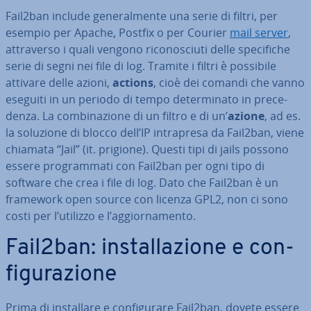
Fail2ban include ge­ne­ral­men­te una serie di filtri, per
esempio per Apache, Postfix o per Courier
mail server
,
at­tra­ver­so i quali vengono ri­co­no­sciu­ti delle spe­ci­fi­che
serie di segni nei file di log. Tramite i filtri è possibile
attivare delle azioni,
actions
, cioè dei comandi che vanno
eseguiti in un periodo di tempo de­ter­mi­na­to in pre­ce­
den­za. La com­bi­na­zio­ne di un filtro e di un’
azione
, ad es.
la soluzione di blocco dell’IP in­tra­pre­sa da Fail2ban, viene
chiamata “Jail” (it. prigione). Questi tipi di jails possono
essere pro­gram­ma­ti con Fail2ban per ogni tipo di
software che crea i file di log. Dato che Fail2ban è un
framework open source con licenza GPL2, non ci sono
costi per l’utilizzo e l’ag­gior­na­men­to.
Fail2ban: in­stal­la­zio­ne e con­
fi­gu­ra­zio­ne
Prima di in­stal­la­re e con­fi­gu­ra­re Fail2ban, dovete essere