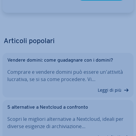
Articoli popolari
Vendere domini: come gua­da­gna­re con i domini?
Comprare e vendere domini può essere un'at­ti­vi­tà
lucrativa, se si sa come procedere. Vi…
Leggi di più
5 al­ter­na­ti­ve a Nextcloud a confronto
Scopri le migliori al­ter­na­ti­ve a Nextcloud, ideali per
diverse esigenze di ar­chi­via­zio­ne…