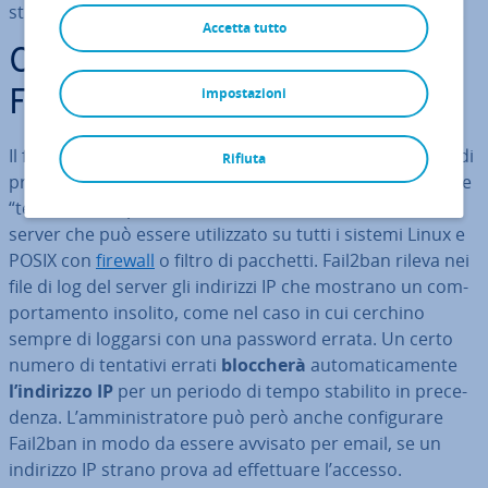
sti­tui­sce un alto rischio per l’am­mi­ni­stra­to­re del server.
Accetta tutto
Cosa si nasconde dietro
impostazioni
Fail2ban?
Il framework di sicurezza Fail2ban, scritto in lin­guag­gio di
Rifiuta
pro­gram­ma­zio­ne Python (tra­du­ci­bi­le in senso lato come
“tentavi errati portano all’esclu­sio­ne”), è un modulo
server che può essere uti­liz­za­to su tutti i sistemi Linux e
POSIX con
firewall
o filtro di pacchetti. Fail2ban rileva nei
file di log del server gli indirizzi IP che mostrano un com­
por­ta­men­to insolito, come nel caso in cui cerchino
sempre di loggarsi con una password errata. Un certo
numero di tentativi errati
bloccherà
au­to­ma­ti­ca­men­te
l’indirizzo IP
per un periodo di tempo stabilito in pre­ce­
den­za. L’am­mi­ni­stra­to­re può però anche con­fi­gu­ra­re
Fail2ban in modo da essere avvisato per email, se un
indirizzo IP strano prova ad ef­fet­tua­re l’accesso.