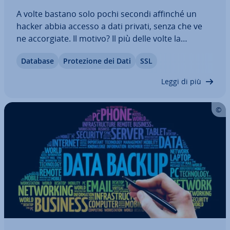
A volte bastano solo pochi secondi affinché un
hacker abbia accesso a dati privati, senza che ve
ne ac­cor­gia­te. Il motivo? Il più delle volte la
password personale è l’unico mec­ca­ni­smo di pro­
Database
Pro­te­zio­ne dei Dati
SSL
te­zio­ne per il login di servizi online e troppo
spesso si uti­liz­za­no password fa­cil­men­te…
Leggi di più