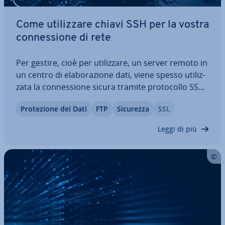
Come uti­liz­za­re chiavi SSH per la vostra
con­nes­sio­ne di rete
Per gestire, cioè per uti­liz­za­re, un server remoto in
un centro di ela­bo­ra­zio­ne dati, viene spesso uti­liz­
za­ta la con­nes­sio­ne sicura tramite pro­to­col­lo SSH.
Il log in ne­ces­sa­rio sul server deve essere
Pro­te­zio­ne dei Dati
FTP
Sicurezza
SSL
preceduto da un processo di iden­ti­fi­ca­zio­ne, ge­ne­
ral­men­te tramite username e…
Leggi di più