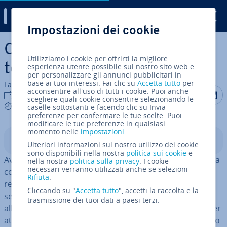
Digital Guide
Impostazioni dei cookie
Vai al contenuto prin­ci­pa­le
Con­fi­gu­ra­re Fail2ban e pro­
Utilizziamo i cookie per offrirti la migliore
teg­ge­re così il server
esperienza utente possibile sul nostro sito web e
per personalizzare gli annunci pubblicitari in
base ai tuoi interessi. Fai clic su
Accetta tutto
per
La redazione di IONOS
acconsentire all'uso di tutti i cookie. Puoi anche
Condividi 
Condiv
C
09 giu 2016
scegliere quali cookie consentire selezionando le
5 mins
caselle sottostanti e facendo clic su Invia
preferenze per confermare le tue scelte. Puoi
modificare le tue preferenze in qualsiasi
momento nelle
impostazioni
.
Indice
Ulteriori informazioni sul nostro utilizzo dei cookie
sono disponibili nella nostra
politica sui cookie
e
Avere un proprio server offre in­nu­me­re­vo­li vantaggi, ma
nella nostra
politica sulla privacy
. I cookie
necessari verranno utilizzati anche se selezioni
comporta anche una grande re­spon­sa­bi­li­tà e controlli
Rifiuta
.
regolari. Per far in modo che terzi non accedano al
Cliccando su "
Accetta tutto
", accetti la raccolta e la
server, bisogna dedicare par­ti­co­la­re at­ten­zio­ne
trasmissione dei tuoi dati a paesi terzi.
all’
aspetto sicurezza
. I criminali hanno diversi motivi per
attaccare un server e ogni attacco andato a buon fine co­