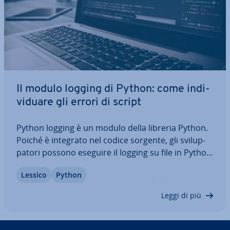
Il modulo logging di Python: come in­di­
vi­dua­re gli errori di script
Python logging è un modulo della libreria Python.
Poiché è integrato nel codice sorgente, gli svi­lup­
pa­to­ri possono eseguire il logging su file in Python
con pochi comandi, ovvero creare un file di log a
Lessico
Python
cui inviare le note che vengono re­gi­stra­te durante
l'e­se­cu­zio­ne di…
Leggi di più