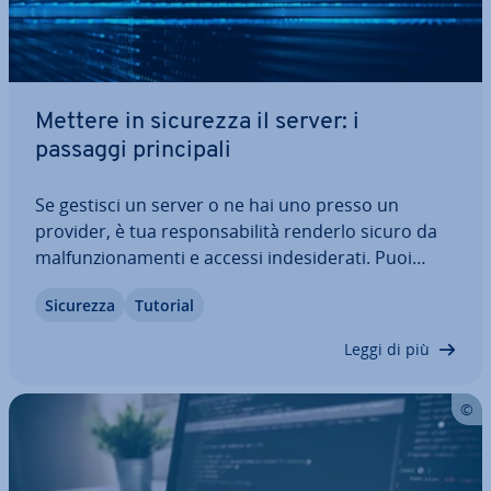
Mettere in sicurezza il server: i
passaggi prin­ci­pa­li
Se gestisci un server o ne hai uno presso un
provider, è tua re­spon­sa­bi­li­tà renderlo sicuro da
mal­fun­zio­na­men­ti e accessi in­de­si­de­ra­ti. Puoi
gettare le basi per una buona pro­te­zio­ne del
Sicurezza
Tutorial
server già al momento della con­fi­gu­ra­zio­ne. In par­
ti­co­la­re, nel caso delle con­nes­sio­ni remote…
Leggi di più