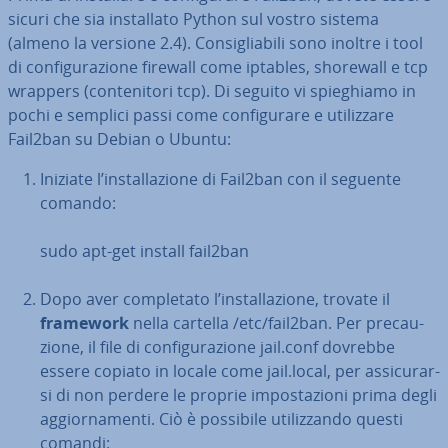
sicuri che sia in­stal­la­to Python sul vostro sistema
(almeno la versione 2.4). Con­si­glia­bi­li sono inoltre i tool
di con­fi­gu­ra­zio­ne firewall come iptables, shorewall e tcp
wrappers (con­te­ni­to­ri tcp). Di seguito vi spie­ghia­mo in
pochi e semplici passi come con­fi­gu­ra­re e uti­liz­za­re
Fail2ban su Debian o Ubuntu:
Iniziate l’in­stal­la­zio­ne di Fail2ban con il seguente
comando:
sudo apt-get install fail2ban
Dopo aver com­ple­ta­to l’in­stal­la­zio­ne, trovate il
framework
nella cartella /etc/fail2ban. Per pre­cau­
zio­ne, il file di con­fi­gu­ra­zio­ne jail.conf dovrebbe
essere copiato in locale come jail.local, per as­si­cu­rar­
si di non perdere le proprie im­po­sta­zio­ni prima degli
ag­gior­na­men­ti. Ciò è possibile uti­liz­zan­do questi
comandi: