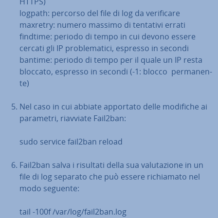
HTTPS)
logpath: percorso del file di log da ve­ri­fi­ca­re
maxretry: numero massimo di tentativi errati
findtime: periodo di tempo in cui devono essere
cercati gli IP pro­ble­ma­ti­ci, espresso in secondi
bantime: periodo di tempo per il quale un IP resta
bloccato, espresso in secondi (-1: blocco per­ma­nen­
te)
Nel caso in cui abbiate apportato delle modifiche ai
parametri, riavviate Fail2ban:
sudo service fail2ban reload
Fail2ban salva i risultati della sua va­lu­ta­zio­ne in un
file di log separato che può essere ri­chia­ma­to nel
modo seguente:
tail -100f /var/log/fail2ban.log