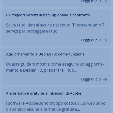
Leggi di più
I 7 migliori servizi di backup online a confronto
Salva i tuoi dati al sicuro nel cloud. Ti pre­sen­tia­mo 7
servizi per pro­teg­ge­re i tuoi…
Leggi di più
Ag­gior­na­men­to a Debian 13: come funziona
Questa guida ti mostra come eseguire un ag­gior­na­
men­to a Debian 13, preparare il tuo…
Leggi di più
4 al­ter­na­ti­ve gratuite a InDesign di Adobe
I software Adobe sono troppo costosi? Sul web sono
di­spo­ni­bi­li alcune al­ter­na­ti­ve gratuite…