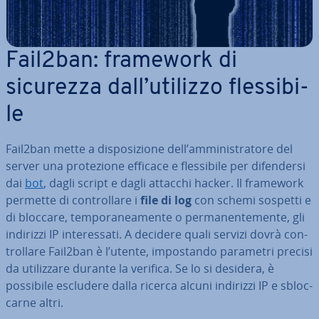
Fail2ban: framework di
sicurezza dall’utilizzo fles­si­bi­
le
Fail2ban mette a di­spo­si­zio­ne dell’am­mi­ni­stra­to­re del
server una pro­te­zio­ne efficace e fles­si­bi­le per di­fen­der­si
dai
bot
, dagli script e dagli attacchi hacker. Il framework
permette di con­trol­la­re i
file di log
con schemi sospetti e
di bloccare, tem­po­ra­nea­men­te o per­ma­nen­te­men­te, gli
indirizzi IP in­te­res­sa­ti. A decidere quali servizi dovrà con­
trol­la­re Fail2ban è l’utente, im­po­stan­do parametri precisi
da uti­liz­za­re durante la verifica. Se lo si desidera, è
possibile escludere dalla ricerca alcuni indirizzi IP e sbloc­
car­ne altri.