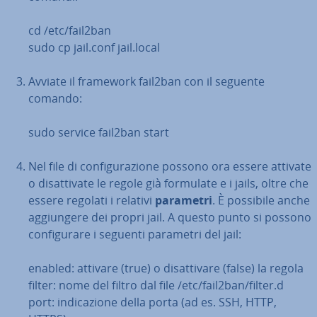
cd /etc/fail2ban
sudo cp jail.conf jail.local
Avviate il framework fail2ban con il seguente
comando:
sudo service fail2ban start
Nel file di con­fi­gu­ra­zio­ne possono ora essere attivate
o di­sat­ti­va­te le regole già formulate e i jails, oltre che
essere regolati i relativi
parametri
. È possibile anche
ag­giun­ge­re dei propri jail. A questo punto si possono
con­fi­gu­ra­re i seguenti parametri del jail:
enabled: attivare (true) o di­sat­ti­va­re (false) la regola
filter: nome del filtro dal file /etc/fail2ban/filter.d
port: in­di­ca­zio­ne della porta (ad es. SSH, HTTP,