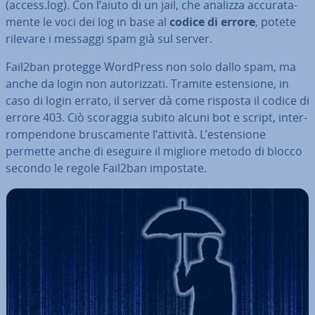
(access.log). Con l’aiuto di un jail, che analizza ac­cu­ra­ta­
men­te le voci dei log in base al
codice di errore
, potete
rilevare i messaggi spam già sul server.
Fail2ban protegge WordPress non solo dallo spam, ma
anche da login non au­to­riz­za­ti. Tramite esten­sio­ne, in
caso di login errato, il server dà come risposta il codice di
errore 403. Ciò scoraggia subito alcuni bot e script, in­ter­
rom­pen­do­ne bru­sca­men­te l’attività. L’esten­sio­ne
permette anche di eseguire il migliore metodo di blocco
secondo le regole Fail2ban impostate.