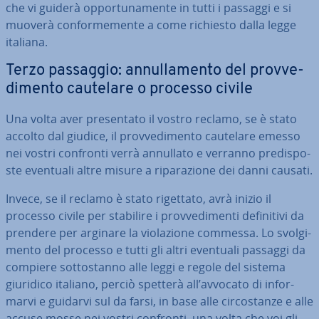
che vi guiderà op­por­tu­na­men­te in tutti i passaggi e si
muoverà con­for­me­men­te a come richiesto dalla legge
italiana.
Terzo passaggio: an­nul­la­men­to del prov­ve­
di­men­to cautelare o processo civile
Una volta aver pre­sen­ta­to il vostro reclamo, se è stato
accolto dal giudice, il prov­ve­di­men­to cautelare emesso
nei vostri confronti verrà annullato e verranno pre­di­spo­
ste eventuali altre misure a ri­pa­ra­zio­ne dei danni causati.
Invece, se il reclamo è stato rigettato, avrà inizio il
processo civile per stabilire i prov­ve­di­men­ti de­fi­ni­ti­vi da
prendere per arginare la vio­la­zio­ne commessa. Lo svol­gi­
men­to del processo e tutti gli altri eventuali passaggi da
compiere sot­to­stan­no alle leggi e regole del sistema
giuridico italiano, perciò spetterà all’avvocato di in­for­
mar­vi e guidarvi sul da farsi, in base alle cir­co­stan­ze e alle
accuse mosse nei vostri confronti, una volta che voi gli