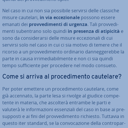
Nel caso in cui non sia possibile servirsi delle classiche
misure cautelari,
in via ec­ce­zio­na­le
possono essere
emanati dei
prov­ve­di­men­ti di urgenza
. Tali prov­ve­di­
men­ti su­ben­tra­no solo quindi
in presenza di atipicità
e
sono da con­si­de­rar­si delle misure ec­ce­zio­na­li di cui
servirsi solo nel caso in cui ci sia motivo di temere che il
ricorso a un prov­ve­di­men­to ordinario dan­neg­ge­reb­be la
parte in causa ir­ri­me­dia­bil­men­te e non ci sia quindi
tempo suf­fi­cien­te per procedere nel modo consueto.
Come si arriva al pro­ce­di­men­to cautelare?
Per poter emettere un pro­ce­di­men­to cautelare, come
già accennato, la parte lesa si rivolge al giudice com­pe­
ten­te in materia, che ascolterà entrambe le parti e
valuterà le in­for­ma­zio­ni es­sen­zia­li del caso in base ai pre­
sup­po­sti e ai fini del prov­ve­di­men­to richiesto. Tuttavia in
questo iter standard, se la con­vo­ca­zio­ne della con­tro­par­