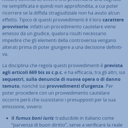
ne sem­pli­fi­ca­ta e quindi non ap­pro­fon­di­ta, a cui poter
ricorrere se la diffida stra­giu­di­zia­le non ha avuto alcun
effetto. Tipico di questi prov­ve­di­men­ti è il loro
carattere
prov­vi­so­rio
: infatti un pro­ce­di­men­to cautelare viene
emesso da un giudice, qualora risulti ne­ces­sa­rio
impedire che gli elementi della con­tro­ver­sia vengano
alterati prima di poter giungere a una decisione de­fi­ni­ti­
va.
La di­sci­pli­na che regola questi prov­ve­di­men­ti è
prevista
agli articoli 669 bis ss c.p.c.
e ha efficacia, tra gli altri, sui
sequestri, sulla denuncia di nuova opera o di danno
temuto
, nonché sui
prov­ve­di­men­ti d’urgenza
. Per
poter procedere con un prov­ve­di­men­to cautelare
occorre però che sus­si­sta­no i pre­sup­po­sti per la sua
emissione, ovvero:
il
fumus boni iuris
: tra­du­ci­bi­le in italiano come
“parvenza di buon diritto”, serve a ve­ri­fi­ca­re la reale