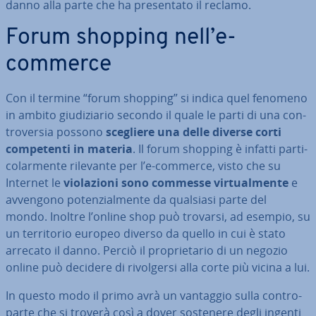
danno alla parte che ha pre­sen­ta­to il reclamo.
Forum shopping nell’e-
commerce
Con il termine “forum shopping” si indica quel fenomeno
in ambito giu­di­zia­rio secondo il quale le parti di una con­
tro­ver­sia possono
scegliere una delle diverse corti
com­pe­ten­ti in materia
. Il forum shopping è infatti par­ti­
co­lar­men­te rilevante per l’e-commerce, visto che su
Internet le
vio­la­zio­ni sono commesse vir­tual­men­te
e
avvengono po­ten­zial­men­te da qualsiasi parte del
mondo. Inoltre l’online shop può trovarsi, ad esempio, su
un ter­ri­to­rio europeo diverso da quello in cui è stato
arrecato il danno. Perciò il pro­prie­ta­rio di un negozio
online può decidere di ri­vol­ger­si alla corte più vicina a lui.
In questo modo il primo avrà un vantaggio sulla con­tro­
par­te che si troverà così a dover sostenere degli ingenti