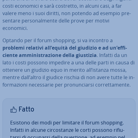
costi economici e sarà costretto, in alcuni casi, a far
valere meno i suoi diritti, non potendo ad esempio pre­
sen­ta­re per­so­nal­men­te delle prove per motivi
economici.
Optando per il forum shopping, si va incontro a
problemi relativi all’equità del giudizio e ad un’ef­fi­
cien­te am­mi­ni­stra­zio­ne della giustizia
. Infatti da un
lato i costi possono impedire a una delle parti in causa di
ottenere un giudizio equo in merito all’istanza mossa,
mentre dall’altro il giudice rischia di non avere tutte le in­
for­ma­zio­ni ne­ces­sa­rie per pro­nun­ciar­si cor­ret­ta­men­te.
Fatto
Esistono dei modi per limitare il forum shopping.
Infatti in alcune cir­co­stan­ze le corti possono ri­fiu­
tar­si di occuparsi della questione, ad esempio nel