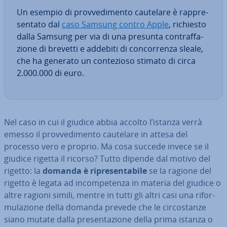
Un esempio di prov­ve­di­men­to cautelare è rap­pre­
sen­ta­to dal
caso Samsung contro Apple
, richiesto
dalla Samsung per via di una presunta con­traf­fa­
zio­ne di brevetti e addebiti di con­cor­ren­za sleale,
che ha generato un con­te­zio­so stimato di circa
2.000.000 di euro.
Nel caso in cui il giudice abbia accolto l’istanza verrà
emesso il prov­ve­di­men­to cautelare in attesa del
processo vero e proprio. Ma cosa succede invece se il
giudice rigetta il ricorso? Tutto dipende dal motivo del
rigetto: la
domanda è ri­pre­sen­ta­bi­le
se la ragione del
rigetto è legata ad in­com­pe­ten­za in materia del giudice o
altre ragioni simili, mentre in tutti gli altri casi una ri­for­
mu­la­zio­ne della domanda prevede che le cir­co­stan­ze
siano mutate dalla pre­sen­ta­zio­ne della prima istanza o