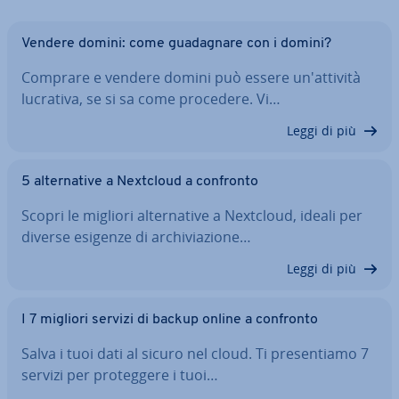
Vendere domini: come gua­da­gna­re con i domini?
Comprare e vendere domini può essere un'at­ti­vi­tà
lucrativa, se si sa come procedere. Vi…
Leggi di più
5 al­ter­na­ti­ve a Nextcloud a confronto
Scopri le migliori al­ter­na­ti­ve a Nextcloud, ideali per
diverse esigenze di ar­chi­via­zio­ne…
Leggi di più
I 7 migliori servizi di backup online a confronto
Salva i tuoi dati al sicuro nel cloud. Ti pre­sen­tia­mo 7
servizi per pro­teg­ge­re i tuoi…