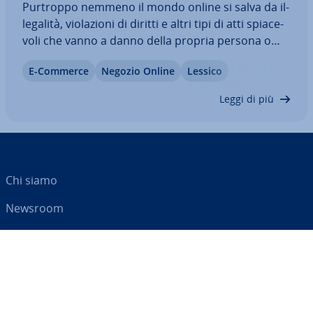
Purtroppo nemmeno il mondo online si salva da il­
le­ga­li­tà, vio­la­zio­ni di diritti e altri tipi di atti spia­ce­
vo­li che vanno a danno della propria persona o
azienda. Ma le con­tro­ver­sie che nascono in ambito
E-Commerce
Negozio Online
Lessico
di e-commerce e, in generale, sul web, non sono
per forza da regolare…
Leggi di più
Chi siamo
Newsroom
Centro As­si­sten­za
Termini e con­di­zio­ni
Privacy