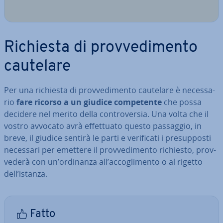
Richiesta di prov­ve­di­men­to
cautelare
Per una richiesta di prov­ve­di­men­to cautelare è ne­ces­sa­
rio
fare ricorso a un giudice com­pe­ten­te
che possa
decidere nel merito della con­tro­ver­sia. Una volta che il
vostro avvocato avrà ef­fet­tua­to questo passaggio, in
breve, il giudice sentirà le parti e ve­ri­fi­ca­ti i pre­sup­po­sti
necessari per emettere il prov­ve­di­men­to richiesto, prov­
ve­de­rà con un’ordinanza all’ac­co­gli­men­to o al rigetto
dell’istanza.
Fatto