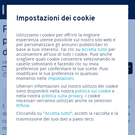
Digital Guide
Impostazioni dei cookie
Vai al contenuto prin­ci­pa­le
Prov­ve­di­men­ti cautelari e
Utilizziamo i cookie per offrirti la migliore
possibili reazioni nel campo
esperienza utente possibile sul nostro sito web e
per personalizzare gli annunci pubblicitari in
base ai tuoi interessi. Fai clic su
Accetta tutto
per
dell’e-commerce
acconsentire all'uso di tutti i cookie. Puoi anche
scegliere quali cookie consentire selezionando le
La redazione di IONOS
caselle sottostanti e facendo clic su Invia
Condividi via Facebook
Condividi via Twitter
Condividi via Li
27 nov 2017
preferenze per confermare le tue scelte. Puoi
modificare le tue preferenze in qualsiasi
8 mins
momento nelle
impostazioni
.
Ulteriori informazioni sul nostro utilizzo dei cookie
sono disponibili nella nostra
politica sui cookie
e
Indice
nella nostra
politica sulla privacy
. I cookie
necessari verranno utilizzati anche se selezioni
Rifiuta
.
È ormai difficile im­ma­gi­na­re un online shop senza foto e
de­scri­zio­ni. Spe­cial­men­te nell’e-commerce la lotta per la
Cliccando su "
Accetta tutto
", accetti la raccolta e la
trasmissione dei tuoi dati a paesi terzi.
conquista delle migliori posizioni di mercato è par­ti­co­lar­
men­te accesa e ciò porta alcuni servizi ad orien­tar­si