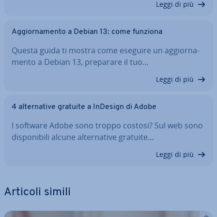
Leggi di più
Ag­gior­na­men­to a Debian 13: come funziona
Questa guida ti mostra come eseguire un ag­gior­na­
men­to a Debian 13, preparare il tuo…
Leggi di più
4 al­ter­na­ti­ve gratuite a InDesign di Adobe
I software Adobe sono troppo costosi? Sul web sono
di­spo­ni­bi­li alcune al­ter­na­ti­ve gratuite…
Leggi di più
Articoli simili