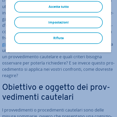
troppo sull’offerta della con­cor­ren­za. Così è facile che si
utilizzi una foto presa dal sito della con­cor­ren­za o si
Accetta tutto
incorra in qualche altro tipo di vio­la­zio­ne per­se­gui­bi­le le­
gal­men­te. Per ac­cor­ger­ve­ne in tempo, dovreste tenere
impostazioni
d’occhio re­go­lar­men­te come si com­por­ta­no i vostri con­
cor­ren­ti. Infatti proprio su Internet è ne­ces­sa­rio agire in
fretta: se si ri­scon­tra­no delle vio­la­zio­ni e la
diffida stra­
Rifiuta
giu­di­zia­le
non ha sortito alcun effetto, potete ricorrere a
un prov­ve­di­men­to cautelare. Ma che cos’è esat­ta­men­te
un prov­ve­di­men­to cautelare e quali criteri bisogna
osservare per poterla ri­chie­de­re? E se invece questo pro­
ce­di­men­to si applica nei vostri confronti, come dovreste
reagire?
Obiettivo e oggetto dei prov­
ve­di­men­ti cautelari
I prov­ve­di­men­ti o pro­ce­di­men­ti cautelari sono delle
misure sommarie, ovvero che pre­sen­ta­no una co­gni­zio­