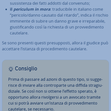
sus­si­sten­za dei fatti addotti dal convenuto;
il
periculum in mora
: tra­du­ci­bi­le in italiano come
“pericolo/danno causato dal ritardo”, indica il rischio
imminente di subire un danno grave e ir­re­pa­ra­bi­le,
giu­sti­fi­can­do così la richiesta di un prov­ve­di­men­to
cautelare.
Se sono presenti questi pre­sup­po­sti, allora il giudice può
accettare l’istanza di pro­ce­di­men­to cautelare.
Consiglio
Prima di passare ad azioni di questo tipo, si sug­ge­
ri­sce di inviare alla con­tro­par­te una diffida stra­giu­
di­zia­le. Se così non si ottiene l’effetto sperato, è
opportuno allora ri­vol­ger­si a un avvocato tramite
cui si potrà avviare un’istanza di prov­ve­di­men­to
cautelare, se ne­ces­sa­rio.