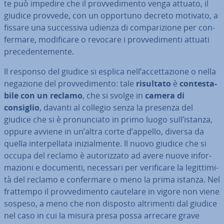
te può impedire che il prov­ve­di­men­to venga attuato, il
giudice provvede, con un opportuno decreto motivato, a
fissare una suc­ces­si­va udienza di com­pa­ri­zio­ne per con­
fer­ma­re, mo­di­fi­ca­re o revocare i prov­ve­di­men­ti attuati
pre­ce­den­te­men­te.
Il responso del giudice si esplica nell’ac­cet­ta­zio­ne o nella
negazione del prov­ve­di­men­to: tale
risultato
è
con­te­sta­
bi­le con un reclamo
, che si svolge in
camera di
consiglio
, davanti al collegio senza la presenza del
giudice che si è pro­nun­cia­to in primo luogo sull’istanza,
oppure avviene in un’altra corte d’appello, diversa da
quella in­ter­pel­la­ta ini­zial­men­te. Il nuovo giudice che si
occupa del reclamo è au­to­riz­za­to ad avere nuove in­for­
ma­zio­ni e documenti, necessari per ve­ri­fi­ca­re la le­git­ti­mi­
tà del reclamo e con­fer­ma­re o meno la prima istanza. Nel
frattempo il prov­ve­di­men­to cautelare in vigore non viene
sospeso, a meno che non disposto al­tri­men­ti dal giudice
nel caso in cui la misura presa possa arrecare grave