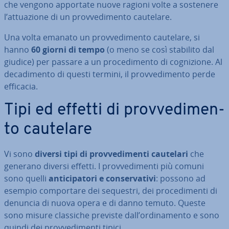
che vengono apportate nuove ragioni volte a sostenere
l’at­tua­zio­ne di un prov­ve­di­men­to cautelare.
Una volta emanato un prov­ve­di­men­to cautelare, si
hanno
60 giorni di tempo
(o meno se così stabilito dal
giudice) per passare a un pro­ce­di­men­to di co­gni­zio­ne. Al
de­ca­di­men­to di questi termini, il prov­ve­di­men­to perde
efficacia.
Tipi ed effetti di prov­ve­di­men­
to cautelare
Vi sono
diversi tipi di prov­ve­di­men­ti cautelari
che
generano diversi effetti. I prov­ve­di­men­ti più comuni
sono quelli
an­ti­ci­pa­to­ri e con­ser­va­ti­vi
: possono ad
esempio com­por­ta­re dei sequestri, dei pro­ce­di­men­ti di
denuncia di nuova opera e di danno temuto. Queste
sono misure classiche previste dall’or­di­na­men­to e sono
quindi dei prov­ve­di­men­ti tipici.