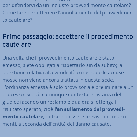
per di­fen­der­vi da un ingiusto prov­ve­di­men­to cautelare?
Come fare per ottenere l’an­nul­la­men­to del prov­ve­di­men­
to cautelare?
Primo passaggio: accettare il pro­ce­di­men­to
cautelare
Una volta che il prov­ve­di­men­to cautelare è stato
emesso, siete obbligati a ri­spet­tar­lo sin da subito; la
questione relativa alla ve­ri­di­ci­tà o meno delle accuse
mosse non viene ancora trattata in questa sede.
L’ordinanza emessa è solo prov­vi­so­ria e pre­li­mi­na­re a un
processo. Si può comunque con­te­sta­re l’istanza del
giudice facendo un reclamo e qualora si ottenga il
risultato sperato, cioè
l’an­nul­la­men­to del prov­ve­di­
men­to cautelare
, potranno essere previsti dei ri­sar­ci­
men­ti, a seconda dell’entità del danno causato.