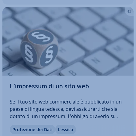
L’impressum di un sito web
Se il tuo sito web com­mer­cia­le è pub­bli­ca­to in un
paese di lingua tedesca, devi as­si­cu­rar­ti che sia
dotato di un impressum. L’obbligo di averlo si
estende infatti dalla carta stampata al digitale:
Pro­te­zio­ne dei Dati
Lessico
quando si tratta di piat­ta­for­me com­mer­cia­li, nei