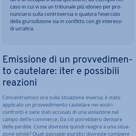
caso in cui vi sia un tribunale più idoneo per pro­
nun­ciar­si sulla con­tro­ver­sia o qualora l’esercizio
della giu­ri­sdi­zio­ne sia in conflitto con gli interessi
di un’altra.
Emissione di un prov­ve­di­men­
to cautelare: iter e possibili
reazioni
Con­cen­tria­mo­ci ora sulla si­tua­zio­ne inversa: è stato
applicato un prov­ve­di­men­to cautelare nei vostri
confronti e siete stati accusati di una vio­la­zio­ne nel
campo dell’e-commerce. Da ciò po­treb­be­ro derivare
delle perdite. Come dovreste quindi reagire a una si­tua­
zio­ne simile? Quali passaggi giuridici dovreste compiere