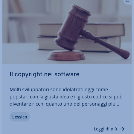
Il copyright nei software
Molti svi­lup­pa­to­ri sono ido­la­tra­ti oggi come
popstar: con la giusta idea e il giusto codice si può
diventare ricchi quanto uno dei per­so­nag­gi più
famosi di Hollywood. Ma esat­ta­men­te come un
Lessico
musicista o un autore deve fare i conti con i plagi,
le imi­ta­zio­ni e gli ap­pro­fit­ta­to­ri,…
Leggi di più