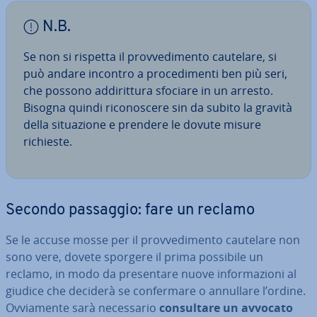
N.B.
Se non si rispetta il prov­ve­di­men­to cautelare, si
può andare incontro a pro­ce­di­men­ti ben più seri,
che possono ad­di­rit­tu­ra sfociare in un arresto.
Bisogna quindi ri­co­no­sce­re sin da subito la gravità
della si­tua­zio­ne e prendere le dovute misure
richieste.
Secondo passaggio: fare un reclamo
Se le accuse mosse per il prov­ve­di­men­to cautelare non
sono vere, dovete sporgere il prima possibile un
reclamo, in modo da pre­sen­ta­re nuove in­for­ma­zio­ni al
giudice che deciderà se con­fer­ma­re o annullare l’ordine.
Ov­via­men­te sarà ne­ces­sa­rio
con­sul­ta­re un avvocato