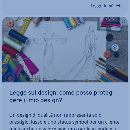
paesi ger­ma­no­fo­ni è ne­ces­sa­ria…
Leggi di più
Legge sul design: come posso pro­teg­
ge­re il mio design?
Un design di qualità non rap­pre­sen­ta solo
prestigio, lusso e uno status symbol per un cliente,
ma è anche un valore aggiunto per le aziende e un