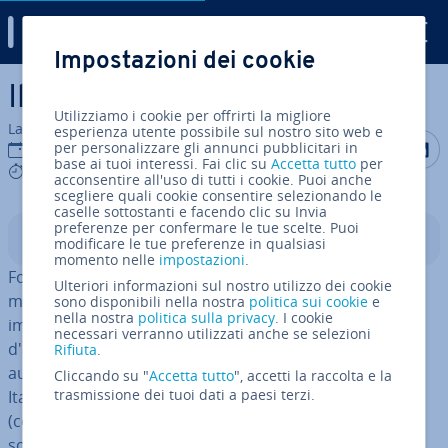
Digital Guide
Impostazioni dei cookie
Vai al contenuto prin­ci­pa­le
Il copyright nei software
Utilizziamo i cookie per offrirti la migliore
La redazione di IONOS
esperienza utente possibile sul nostro sito web e
Condividi 
Condiv
C
per personalizzare gli annunci pubblicitari in
18 ott 2016
base ai tuoi interessi. Fai clic su
Accetta tutto
per
4 mins
acconsentire all'uso di tutti i cookie. Puoi anche
scegliere quali cookie consentire selezionando le
caselle sottostanti e facendo clic su Invia
preferenze per confermare le tue scelte. Puoi
Indice
modificare le tue preferenze in qualsiasi
momento nelle
impostazioni
.
Fotografi, poeti e musicisti sono ri­co­no­sciu­ti pub­bli­ca­
Ulteriori informazioni sul nostro utilizzo dei cookie
men­te come artisti e ciò che creano, non importa se
sono disponibili nella nostra
politica sui cookie
e
nella nostra
politica sulla privacy
. I cookie
immagini, poesie o canzoni, è con­si­de­ra­to un’opera
necessari verranno utilizzati anche se selezioni
d'arte. Terzi non possono copiarla o dif­fon­der­la senza
Rifiuta
.
au­to­riz­za­zio­ne e nemmeno usarla a scopo di lucro. In
Cliccando su "
Accetta tutto
", accetti la raccolta e la
trasmissione dei tuoi dati a paesi terzi.
Italia tutto questo è regolato dal diritto d’autore
(copyright). Quello che molti non sanno è che anche i
software e i programmi per computer sono protetti dal