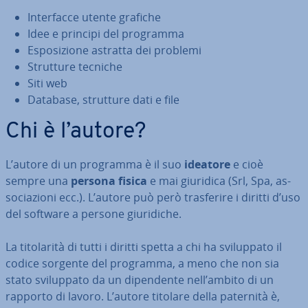
In­ter­fac­ce utente grafiche
Idee e principi del programma
Espo­si­zio­ne astratta dei problemi
Strutture tecniche
Siti web
Database, strutture dati e file
Chi è l’autore?
L’autore di un programma è il suo
ideatore
e cioè
sempre una
persona fisica
e mai giuridica (Srl, Spa, as­
so­cia­zio­ni ecc.). L’autore può però tra­sfe­ri­re i diritti d’uso
del software a persone giu­ri­di­che.
La ti­to­la­ri­tà di tutti i diritti spetta a chi ha svi­lup­pa­to il
codice sorgente del programma, a meno che non sia
stato svi­lup­pa­to da un di­pen­den­te nell’ambito di un
rapporto di lavoro. L’autore titolare della paternità è,