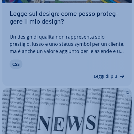
Legge sul design: come posso pro­teg­
ge­re il mio design?
Un design di qualità non rap­pre­sen­ta solo
prestigio, lusso e uno status symbol per un cliente,
ma è anche un valore aggiunto per le aziende e un
fattore economico im­por­tan­te. Milioni di aziende,
CSS
tra cui anche Apple, lo di­mo­stra­no sempre di più: il
design è una chiara com­po­nen­te…
Leggi di più