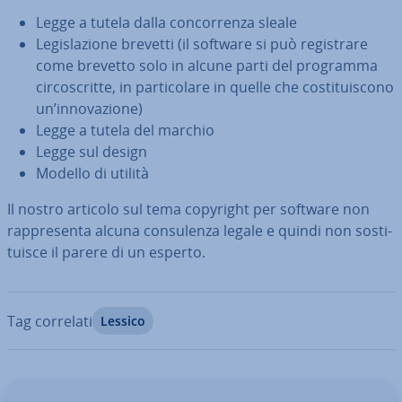
Legge a tutela dalla con­cor­ren­za sleale
Le­gi­sla­zio­ne brevetti (il software si può re­gi­stra­re
come brevetto solo in alcune parti del programma
cir­co­scrit­te, in par­ti­co­la­re in quelle che co­sti­tui­sco­no
un’in­no­va­zio­ne)
Legge a tutela del marchio
Legge sul design
Modello di utilità
Il nostro articolo sul tema copyright per software non
rap­pre­sen­ta alcuna con­su­len­za legale e quindi non so­sti­
tui­sce il parere di un esperto.
Tag correlati
Lessico
Vai al menu prin­ci­pa­le