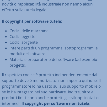
novità o l’ap­pli­ca­bi­li­tà in­du­stria­le non hanno alcun
effetto sulla tutela legale.
Il copyright per software tutela:
Codici delle macchine
Codici oggetto
Codici sorgente
Intere parti di un programma, sot­to­pro­gram­mi e
moduli del software
Materiale pre­pa­ra­to­rio del software (ad esempio
progetti).
Il ri­spet­ti­vo codice è protetto in­di­pen­den­te­men­te dal
supporto dove è me­mo­riz­za­to: non importa quindi se il
pro­gram­ma­to­re lo ha usato sul suo supporto mobile o
se lo ha integrato nel suo hardware. Inoltre, oltre ai
prodotti finiti, sono anche protetti gli sviluppi iniziali o
intermedi.
Il copyright per software non tutela: