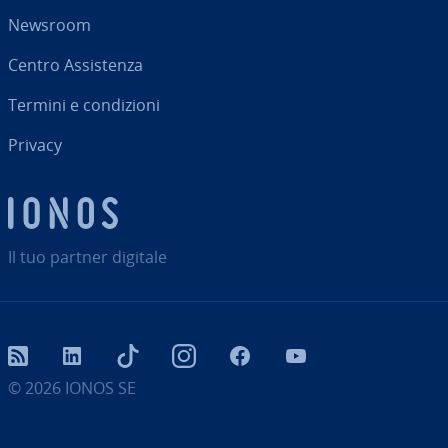
Newsroom
Centro As­si­sten­za
Termini e con­di­zio­ni
Privacy
Il tuo partner digitale
RSS
LinkedIn
tiktok
Instagram
Facebook
YouTube
© 2026
IONOS SE