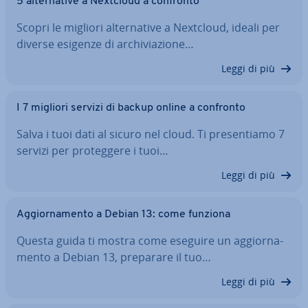
5 al­ter­na­ti­ve a Nextcloud a confronto
Scopri le migliori al­ter­na­ti­ve a Nextcloud, ideali per
diverse esigenze di ar­chi­via­zio­ne…
Leggi di più
I 7 migliori servizi di backup online a confronto
Salva i tuoi dati al sicuro nel cloud. Ti pre­sen­tia­mo 7
servizi per pro­teg­ge­re i tuoi…
Leggi di più
Ag­gior­na­men­to a Debian 13: come funziona
Questa guida ti mostra come eseguire un ag­gior­na­
men­to a Debian 13, preparare il tuo…
Leggi di più