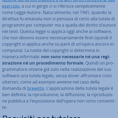
esercizio
, a cui in gergo ci si riferisce sem­pli­ce­men­te
come Legge Autore. Na­tu­ral­men­te, nel 1941, quando la
direttiva fu emanata non si pensava di certo alla tutela di
programmi per computer ma a quella del diritto d’autore
nei testi. Questa legge si applica oggi anche ai software,
che non devono essere ne­ces­sa­ria­men­te finiti (quindi il
copyright si applica anche su parti di un’opera ancora in­
com­piu­ta). La tutela del copyright si determina in
maniera informale:
non sono ne­ces­sa­rie né una re­gi­
stra­zio­ne né un pro­ce­di­men­to formale
. Quindi un pro­
gram­ma­to­re ottiene già solo nella rea­liz­za­zio­ne del suo
software una tutela legale, senza dover af­fron­ta­re costi
ulteriori, come ad esempio avviene nel caso della
domanda di
brevetto
. L’ap­pli­ca­zio­ne della tutela legale è
ben definita: la ri­pro­du­zio­ne, la dif­fu­sio­ne, la ri­pro­du­zio­
ne pubblica e l’espo­si­zio­ne dell’opera non sono con­sen­ti­
te.