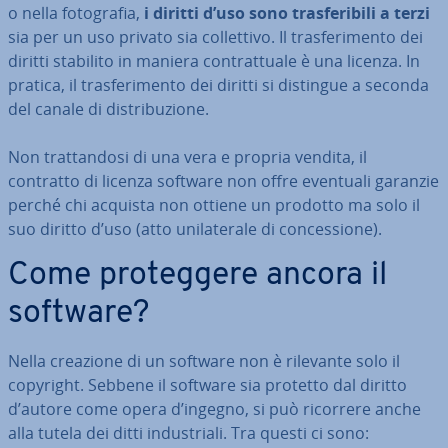
o nella fo­to­gra­fia,
i diritti d’uso sono tra­sfe­ri­bi­li a terzi
sia per un uso privato sia col­let­ti­vo. Il tra­sfe­ri­men­to dei
diritti stabilito in maniera con­trat­tua­le è una licenza. In
pratica, il tra­sfe­ri­men­to dei diritti si distingue a seconda
del canale di di­stri­bu­zio­ne.
Non trat­tan­do­si di una vera e propria vendita, il
contratto di licenza software non offre eventuali garanzie
perché chi acquista non ottiene un prodotto ma solo il
suo diritto d’uso (atto uni­la­te­ra­le di con­ces­sio­ne).
Come pro­teg­ge­re ancora il
software?
Nella creazione di un software non è rilevante solo il
copyright. Sebbene il software sia protetto dal diritto
d’autore come opera d’ingegno, si può ricorrere anche
alla tutela dei ditti in­du­stria­li. Tra questi ci sono: