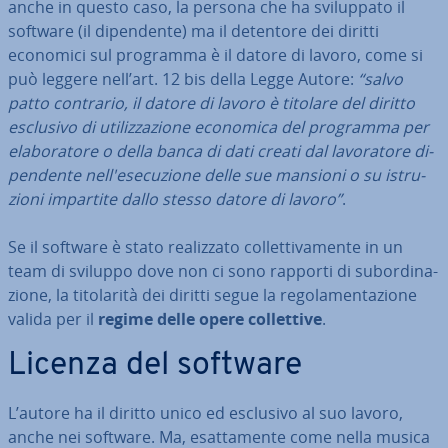
anche in questo caso, la persona che ha svi­lup­pa­to il
software (il di­pen­den­te) ma il detentore dei diritti
economici sul programma è il datore di lavoro, come si
può leggere nell’art. 12 bis della Legge Autore:
“salvo
patto contrario, il datore di lavoro è titolare del diritto
esclusivo di uti­liz­za­zio­ne economica del programma per
ela­bo­ra­to­re o della banca di dati creati dal la­vo­ra­to­re di­
pen­den­te nel­l'e­se­cu­zio­ne delle sue mansioni o su istru­
zio­ni impartite dallo stesso datore di lavoro”
.
Se il software è stato rea­liz­za­to col­let­ti­va­men­te in un
team di sviluppo dove non ci sono rapporti di su­bor­di­na­
zio­ne, la ti­to­la­ri­tà dei diritti segue la re­go­la­men­ta­zio­ne
valida per il
regime delle opere col­let­ti­ve
.
Licenza del software
L’autore ha il diritto unico ed esclusivo al suo lavoro,
anche nei software. Ma, esat­ta­men­te come nella musica