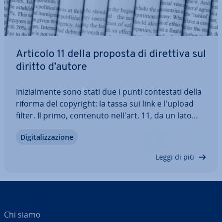
Articolo 11 della proposta di direttiva sul
diritto d’autore
Ini­zial­men­te sono stati due i punti con­te­sta­ti della
riforma del copyright: la tassa sui link e l'upload
filter. Il primo, contenuto nell'art. 11, da un lato
met­te­reb­be a re­pen­ta­glio la libertà d’espres­sio­ne,
Di­gi­ta­liz­za­zio­ne
dall’altro ga­ran­ti­reb­be maggiori diritti agli editori
dei contenuti…
Leggi di più
Chi siamo