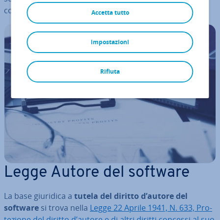
copyright.
Accetta tutto
impostazioni
Rifiuta
Legge Autore del software
La base giuridica a
tutela del diritto d’autore del
software
si trova nella
Legge 22 Aprile 1941, N. 633, Pro­
te­zio­ne del diritto d’autore e di altri diritti concessi al suo