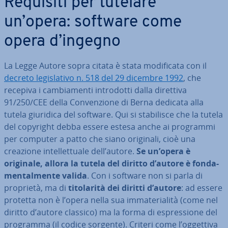
Requisiti per tutelare
un’opera: software come
opera d’ingegno
La Legge Autore sopra citata è stata mo­di­fi­ca­ta con il
decreto le­gi­sla­ti­vo n. 518 del 29 dicembre 1992
, che
recepiva i cam­bia­men­ti in­tro­dot­ti dalla direttiva
91/250/CEE della Con­ven­zio­ne di Berna dedicata alla
tutela giuridica del software. Qui si sta­bi­li­sce che la tutela
del copyright debba essere estesa anche ai programmi
per computer a patto che siano originali, cioè una
creazione in­tel­let­tua­le dell’autore.
Se un’opera è
originale, allora la tutela del diritto d’autore è fon­da­
men­tal­men­te valida
. Con i software non si parla di
proprietà, ma di
ti­to­la­ri­tà dei diritti d’autore
: ad essere
protetta non è l’opera nella sua im­ma­te­ria­li­tà (come nel
diritto d’autore classico) ma la forma di espres­sio­ne del
programma (il codice sorgente). Criteri come l’oggettiva