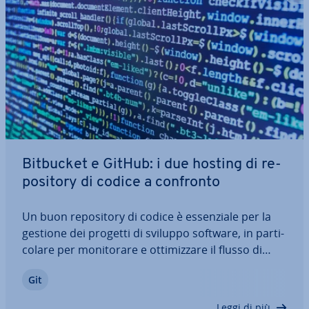
Bitbucket e GitHub: i due hosting di re­
po­si­to­ry di codice a confronto
Un buon re­po­si­to­ry di codice è es­sen­zia­le per la
gestione dei progetti di sviluppo software, in par­ti­
co­la­re per mo­ni­to­ra­re e ot­ti­miz­za­re il flusso di
lavoro. I servizi di hosting di re­po­si­to­ry più usati
Git
per il sistema di controllo di versione Git sono
Bitbucket e Github. Entrambi…
Leggi di più