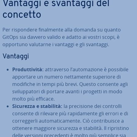
Vantaggi e svantaggi del
concetto
Per ri­spon­de­re fi­nal­men­te alla domanda su quanto
GitOps sia davvero valido e adatto ai vostri scopi, è
opportuno valutarne i vantaggi e gli svantaggi.
Vantaggi
Pro­dut­ti­vi­tà:
at­tra­ver­so l’au­to­ma­zio­ne è possibile
apportare un numero net­ta­men­te superiore di
modifiche in tempi più brevi. Questo consente agli
svi­lup­pa­to­ri di portare avanti i progetti in modo
molto più efficace.
Sicurezza e stabilità:
la pre­ci­sio­ne dei controlli
consente di rilevare più ra­pi­da­men­te gli errori e di
cor­reg­ger­li au­to­ma­ti­ca­men­te. Ciò con­tri­bui­sce a
ottenere maggiore sicurezza e stabilità. Il ri­pri­sti­no
delle versioni pre­ce­den­ti è molto più semplice sia