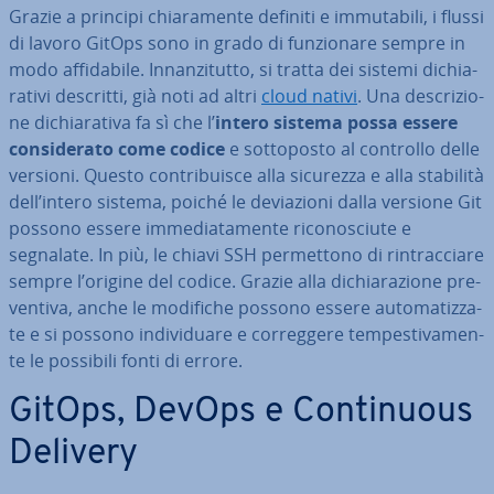
Grazie a principi chia­ra­men­te definiti e im­mu­ta­bi­li, i flussi
di lavoro GitOps sono in grado di fun­zio­na­re sempre in
modo af­fi­da­bi­le. In­nan­zi­tut­to, si tratta dei sistemi di­chia­
ra­ti­vi descritti, già noti ad altri
cloud nativi
. Una de­scri­zio­
ne di­chia­ra­ti­va fa sì che l’
intero sistema possa essere
con­si­de­ra­to come codice
e sot­to­po­sto al controllo delle
versioni. Questo con­tri­bui­sce alla sicurezza e alla stabilità
dell’intero sistema, poiché le de­via­zio­ni dalla versione Git
possono essere im­me­dia­ta­men­te ri­co­no­sciu­te e
segnalate. In più, le chiavi SSH per­met­to­no di rin­trac­cia­re
sempre l’origine del codice. Grazie alla di­chia­ra­zio­ne pre­
ven­ti­va, anche le modifiche possono essere au­to­ma­tiz­za­
te e si possono in­di­vi­dua­re e cor­reg­ge­re tem­pe­sti­va­men­
te le possibili fonti di errore.
GitOps, DevOps e Con­ti­nuous
Delivery