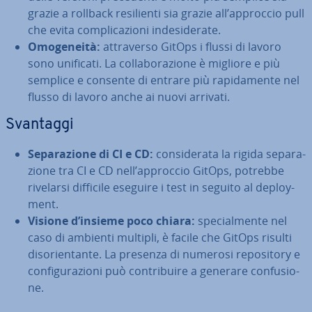
grazie a rollback re­si­lien­ti sia grazie all’approccio pull
che evita com­pli­ca­zio­ni in­de­si­de­ra­te.
Omo­ge­nei­tà:
at­tra­ver­so GitOps i flussi di lavoro
sono unificati. La col­la­bo­ra­zio­ne è migliore e più
semplice e consente di entrare più ra­pi­da­men­te nel
flusso di lavoro anche ai nuovi arrivati.
Svantaggi
Se­pa­ra­zio­ne di CI e CD:
con­si­de­ra­ta la rigida se­pa­ra­
zio­ne tra CI e CD nell’approccio GitOps, potrebbe
rivelarsi difficile eseguire i test in seguito al de­ploy­
ment.
Visione d’insieme poco chiara:
spe­cial­men­te nel
caso di ambienti multipli, è facile che GitOps risulti
di­so­rien­tan­te. La presenza di numerosi re­po­si­to­ry e
con­fi­gu­ra­zio­ni può con­tri­bui­re a generare con­fu­sio­
ne.