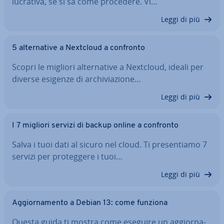
lucrativa, se si sa come procedere. Vi…
Leggi di più
5 al­ter­na­ti­ve a Nextcloud a confronto
Scopri le migliori al­ter­na­ti­ve a Nextcloud, ideali per
diverse esigenze di ar­chi­via­zio­ne…
Leggi di più
I 7 migliori servizi di backup online a confronto
Salva i tuoi dati al sicuro nel cloud. Ti pre­sen­tia­mo 7
servizi per pro­teg­ge­re i tuoi…
Leggi di più
Ag­gior­na­men­to a Debian 13: come funziona
Questa guida ti mostra come eseguire un ag­gior­na­