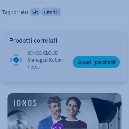
Tag correlati
Git
Tutorial
Vai al menu prin­ci­pa­le
Prodotti correlati
IONOS CLOUD
Managed Ku­ber­
Scopri i pacchetti
ne­tes