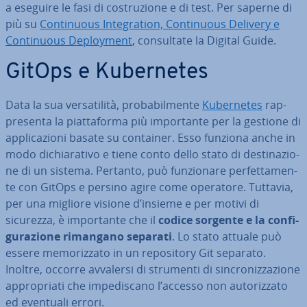
a eseguire le fasi di co­stru­zio­ne e di test. Per saperne di
più su
Con­ti­nuous In­te­gra­tion, Con­ti­nuous Delivery e
Con­ti­nuous De­ploy­ment
, con­sul­ta­te la Digital Guide.
GitOps e Ku­ber­ne­tes
Data la sua ver­sa­ti­li­tà, pro­ba­bil­men­te
Ku­ber­ne­tes
rap­
pre­sen­ta la piat­ta­for­ma più im­por­tan­te per la gestione di
ap­pli­ca­zio­ni basate su container. Esso funziona anche in
modo di­chia­ra­ti­vo e tiene conto dello stato di de­sti­na­zio­
ne di un sistema. Pertanto, può fun­zio­na­re per­fet­ta­men­
te con GitOps e persino agire come operatore. Tuttavia,
per una migliore visione d’insieme e per motivi di
sicurezza, è im­por­tan­te che il
codice sorgente e la con­fi­
gu­ra­zio­ne rimangano separati
. Lo stato attuale può
essere me­mo­riz­za­to in un re­po­si­to­ry Git separato.
Inoltre, occorre avvalersi di strumenti di sin­cro­niz­za­zio­ne
ap­pro­pria­ti che im­pe­di­sca­no l’accesso non au­to­riz­za­to
ed eventuali errori.