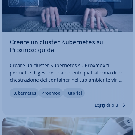
Creare un cluster Ku­ber­ne­tes su
Proxmox: guida
Creare un cluster Ku­ber­ne­tes su Proxmox ti
permette di gestire una potente piat­ta­for­ma di or­
che­stra­zio­ne dei container nel tuo ambiente vir­
tua­liz­za­to. Questa guida ti mostra come preparare
Ku­ber­ne­tes
Proxmox
Tutorial
le VM, creare template e con­fi­gu­ra­re nodi master e
worker. Suc­ces­si­va­men­te in­stal­le­re­mo…
Leggi di più