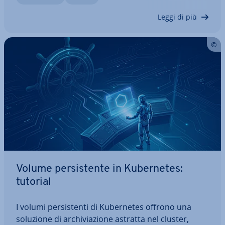
ni, ma anche la re­si­lien­za e la…
Leggi di più
Volume per­si­sten­te in Ku­ber­ne­tes:
tutorial
I volumi per­si­sten­ti di Ku­ber­ne­tes offrono una
soluzione di ar­chi­via­zio­ne astratta nel cluster,