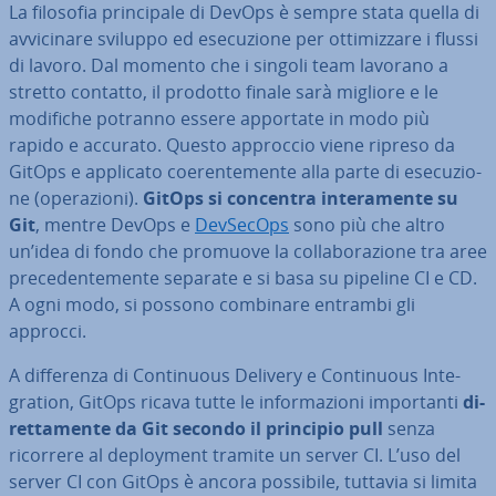
La filosofia prin­ci­pa­le di DevOps è sempre stata quella di
av­vi­ci­na­re sviluppo ed ese­cu­zio­ne per ot­ti­miz­za­re i flussi
di lavoro. Dal momento che i singoli team lavorano a
stretto contatto, il prodotto finale sarà migliore e le
modifiche potranno essere apportate in modo più
rapido e accurato. Questo approccio viene ripreso da
GitOps e applicato coe­ren­te­men­te alla parte di ese­cu­zio­
ne (ope­ra­zio­ni).
GitOps si concentra in­te­ra­men­te su
Git
, mentre DevOps e
DevSecOps
sono più che altro
un’idea di fondo che promuove la col­la­bo­ra­zio­ne tra aree
pre­ce­den­te­men­te separate e si basa su pipeline CI e CD.
A ogni modo, si possono combinare entrambi gli
approcci.
A dif­fe­ren­za di Con­ti­nuous Delivery e Con­ti­nuous In­te­
gra­tion, GitOps ricava tutte le in­for­ma­zio­ni im­por­tan­ti
di­
ret­ta­men­te da Git secondo il principio pull
senza
ricorrere al de­ploy­ment tramite un server CI. L’uso del
server CI con GitOps è ancora possibile, tuttavia si limita