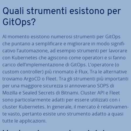
Quali strumenti esistono per
GitOps?
Al momento esistono numerosi strumenti per GitOps
che puntano a sem­pli­fi­ca­re e mi­glio­ra­re in modo si­gni­fi­
ca­ti­vo l’au­to­ma­zio­ne, ad esempio strumenti per lavorare
con Ku­ber­ne­tes che agiscono come operatori e si fanno
carico dell’im­ple­men­ta­zio­ne di GitOps. L’operatore (o
custom con­trol­ler) più rinomato è Flux. Tra le al­ter­na­ti­ve
troviamo ArgoCD o Fleet. Tra gli strumenti più im­por­tan­ti
per una maggiore sicurezza si an­no­ve­ra­no SOPS di
Mozilla e Sealed Secrets di Bitnami. Cluster API e Fleet
sono par­ti­co­lar­men­te adatti per essere uti­liz­za­ti con i
cluster Ku­ber­ne­tes. In generale, il mercato è re­la­ti­va­men­
te vasto, pertanto esiste uno strumento adatto a quasi
tutte le ap­pli­ca­zio­ni.