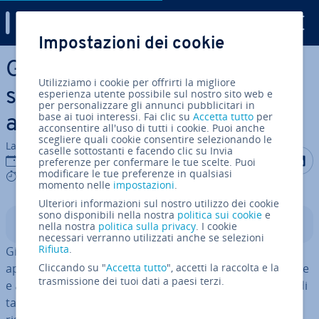
Digital Guide
Impostazioni dei cookie
Vai al contenuto prin­ci­pa­le
GitOps: tutto ciò che c’è da
Utilizziamo i cookie per offrirti la migliore
sapere sull’in­fra­strut­tu­ra IT
esperienza utente possibile sul nostro sito web e
per personalizzare gli annunci pubblicitari in
base ai tuoi interessi. Fai clic su
Accetta tutto
per
au­to­ma­tiz­za­ta
acconsentire all'uso di tutti i cookie. Puoi anche
scegliere quali cookie consentire selezionando le
La redazione di IONOS
caselle sottostanti e facendo clic su Invia
Condividi 
Condiv
C
03 nov 2022
preferenze per confermare le tue scelte. Puoi
modificare le tue preferenze in qualsiasi
6 mins
momento nelle
impostazioni
.
Ulteriori informazioni sul nostro utilizzo dei cookie
sono disponibili nella nostra
politica sui cookie
e
Indice
nella nostra
politica sulla privacy
. I cookie
necessari verranno utilizzati anche se selezioni
Rifiuta
.
GitOps è un framework operativo che mediante un
approccio di­chia­ra­ti­vo permette di gestire in­fra­strut­tu­re
Cliccando su "
Accetta tutto
", accetti la raccolta e la
trasmissione dei tuoi dati a paesi terzi.
e ap­pli­ca­zio­ni e di con­trol­lar­le grazie a Git. Gli obiettivi di
tale metodo sono l’au­to­ma­zio­ne dei processi, il