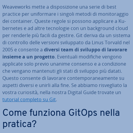
Wea­veworks mette a di­spo­si­zio­ne una serie di best
practice per uni­for­ma­re i singoli metodi di mo­ni­to­rag­gio
dei container. Queste regole si possono applicare a Ku­
ber­ne­tes e ad altre tec­no­lo­gie con un back­ground cloud
per renderle più facili da gestire. Git deriva da un sistema
di controllo delle versioni svi­lup­pa­to da Linus Torvald nel
2005 e consente a
diversi team di sviluppo di lavorare
insieme a un progetto
. Eventuali modifiche vengono
applicate solo previo unanime consenso e a con­di­zio­ne
che vengano mantenuti gli stati di sviluppo più datati.
Questo consente di lavorare con­tem­po­ra­nea­men­te su
aspetti diversi e unirli alla fine. Se abbiamo ri­sve­glia­to la
vostra curiosità, nella nostra Digital Guide trovate un
tutorial completo su Git
.
Come funziona GitOps nella
pratica?