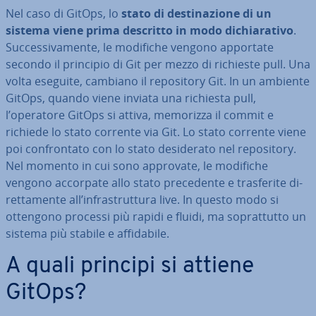
Nel caso di GitOps, lo
stato di de­sti­na­zio­ne di un
sistema viene prima descritto in modo di­chia­ra­ti­vo
.
Suc­ces­si­va­men­te, le modifiche vengono apportate
secondo il principio di Git per mezzo di richieste pull. Una
volta eseguite, cambiano il re­po­si­to­ry Git. In un ambiente
GitOps, quando viene inviata una richiesta pull,
l’operatore GitOps si attiva, memorizza il commit e
richiede lo stato corrente via Git. Lo stato corrente viene
poi con­fron­ta­to con lo stato de­si­de­ra­to nel re­po­si­to­ry.
Nel momento in cui sono approvate, le modifiche
vengono accorpate allo stato pre­ce­den­te e tra­sfe­ri­te di­
ret­ta­men­te all’in­fra­strut­tu­ra live. In questo modo si
ottengono processi più rapidi e fluidi, ma so­prat­tut­to un
sistema più stabile e af­fi­da­bi­le.
A quali principi si attiene
GitOps?