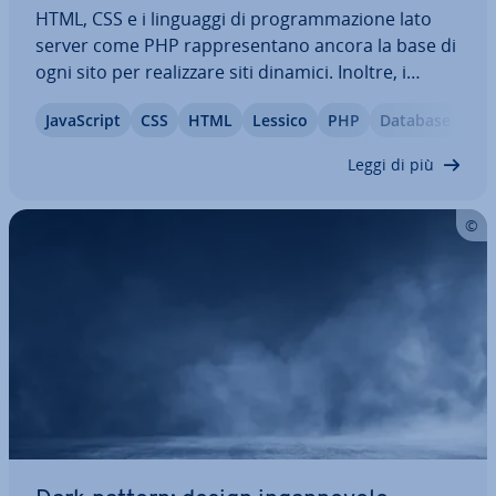
HTML, CSS e i linguaggi di pro­gram­ma­zio­ne lato
server come PHP rap­pre­sen­ta­no ancora la base di
ogni sito per rea­liz­za­re siti dinamici. Inoltre, i
linguaggi di scripting lato client come Ja­va­Script o
Ja­va­Script
CSS
HTML
Lessico
PHP
Database
Ty­pe­Script e i potenti framework front end e back
end danno la pos­si­bi­li­tà di…
Leggi di più