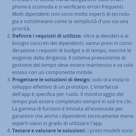
pho­ne è scomoda e si ve­ri­fi­ca­no errori frequenti.
Molti di­pen­den­ti non sono molto esperti di tec­no­lo­
gia e sot­to­li­nea­no come la sem­pli­ci­tà d'uso sia una
priorità.
Definire i requisiti di utilizzo:
oltre ai desideri e ai
bisogni concreti dei di­pen­den­ti, vanno presi in con­si­
de­ra­zio­ne i requisiti di budget e di tempo, nonché le
esigenze della dirigenza. Il sistema pre­e­si­sten­te di
gestione del tempo deve essere mantenuto e va solo
esteso con un com­po­nen­te mobile.
Pro­get­ta­re le soluzioni di design:
solo ora inizia lo
sviluppo effettivo di un prototipo. L'in­ter­fac­cia
dell'app è specifica per ruolo. Il mo­ni­to­rag­gio del
tempo può essere com­ple­ta­to sempre in soli tre clic.
La gamma di funzioni è limitata al­l'es­sen­zia­le per
garantire che anche i di­pen­den­ti tec­ni­ca­men­te meno
esperti siano in grado di uti­liz­za­re l'app.
Testare e valutare le soluzioni:
i primi modelli sono