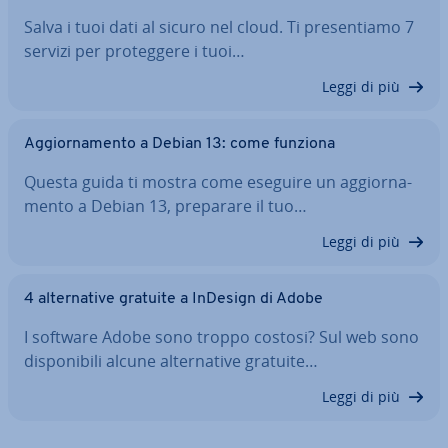
Salva i tuoi dati al sicuro nel cloud. Ti pre­sen­tia­mo 7
servizi per pro­teg­ge­re i tuoi…
Leggi di più
Ag­gior­na­men­to a Debian 13: come funziona
Questa guida ti mostra come eseguire un ag­gior­na­
men­to a Debian 13, preparare il tuo…
Leggi di più
4 al­ter­na­ti­ve gratuite a InDesign di Adobe
I software Adobe sono troppo costosi? Sul web sono
di­spo­ni­bi­li alcune al­ter­na­ti­ve gratuite…
Leggi di più