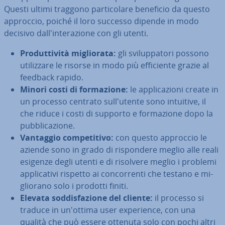
Questi ultimi traggono par­ti­co­la­re beneficio da questo
approccio, poiché il loro successo dipende in modo
decisivo dal­l'in­te­ra­zio­ne con gli utenti.
Pro­dut­ti­vi­tà mi­glio­ra­ta:
gli svi­lup­pa­to­ri possono
uti­liz­za­re le risorse in modo più ef­fi­cien­te grazie al
feedback rapido.
Minori costi di for­ma­zio­ne:
le ap­pli­ca­zio­ni create in
un processo centrato sul­l'u­ten­te sono intuitive, il
che riduce i costi di supporto e for­ma­zio­ne dopo la
pub­bli­ca­zio­ne.
Vantaggio com­pe­ti­ti­vo:
con questo approccio le
aziende sono in grado di ri­spon­de­re meglio alle reali
esigenze degli utenti e di risolvere meglio i problemi
ap­pli­ca­ti­vi rispetto ai con­cor­ren­ti che testano e mi­
glio­ra­no solo i prodotti finiti.
Elevata sod­di­sfa­zio­ne del cliente:
il processo si
traduce in un'ottima user ex­pe­rien­ce, con una
qualità che può essere ottenuta solo con pochi altri