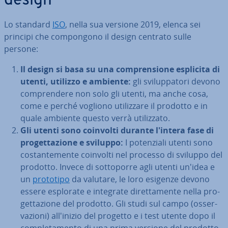
design
Lo standard
ISO
, nella sua versione 2019, elenca sei
principi che com­pon­go­no il design centrato sulle
persone:
Il design si basa su una com­pren­sio­ne esplicita di
utenti, utilizzo e ambiente:
gli svi­lup­pa­to­ri devono
com­pren­de­re non solo gli utenti, ma anche cosa,
come e perché vogliono uti­liz­za­re il prodotto e in
quale ambiente questo verrà uti­liz­za­to.
Gli utenti sono coinvolti durante l'intera fase di
pro­get­ta­zio­ne e sviluppo:
I po­ten­zia­li utenti sono
co­stan­te­men­te coinvolti nel processo di sviluppo del
prodotto. Invece di sot­to­por­re agli utenti un'idea e
un
prototipo
da valutare, le loro esigenze devono
essere esplorate e integrate di­ret­ta­men­te nella pro­
get­ta­zio­ne del prodotto. Gli studi sul campo (os­ser­
va­zio­ni) al­l'i­ni­zio del progetto e i test utente dopo il