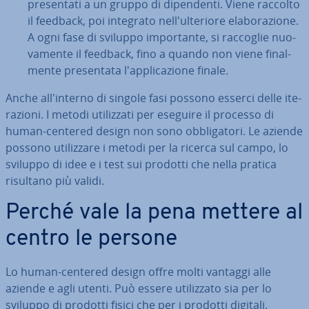
pre­sen­ta­ti a un gruppo di di­pen­den­ti. Viene raccolto
il feedback, poi integrato nel­l'ul­te­rio­re ela­bo­ra­zio­ne.
A ogni fase di sviluppo im­por­tan­te, si raccoglie nuo­
va­men­te il feedback, fino a quando non viene fi­nal­
men­te pre­sen­ta­ta l'ap­pli­ca­zio­ne finale.
Anche al­l'in­ter­no di singole fasi possono esserci delle ite­
ra­zio­ni. I metodi uti­liz­za­ti per eseguire il processo di
human-centered design non sono ob­bli­ga­to­ri. Le aziende
possono uti­liz­za­re i metodi per la ricerca sul campo, lo
sviluppo di idee e i test sui prodotti che nella pratica
risultano più validi.
Perché vale la pena mettere al
centro le persone
Lo human-centered design offre molti vantaggi alle
aziende e agli utenti. Può essere uti­liz­za­to sia per lo
sviluppo di prodotti fisici che per i prodotti digitali.