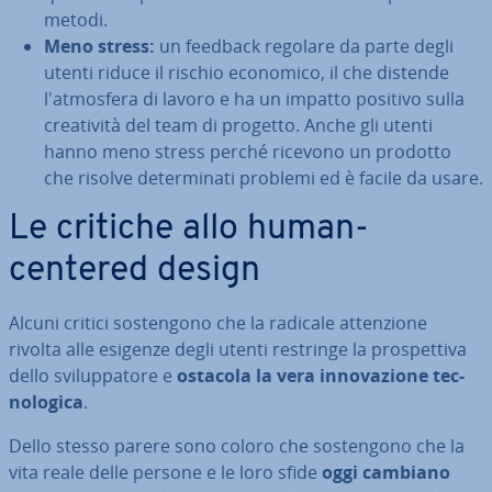
metodi.
Meno stress:
un feedback regolare da parte degli
utenti riduce il rischio economico, il che distende
l'at­mo­sfe­ra di lavoro e ha un impatto positivo sulla
crea­ti­vi­tà del team di progetto. Anche gli utenti
hanno meno stress perché ricevono un prodotto
che risolve de­ter­mi­na­ti problemi ed è facile da usare.
Le critiche allo human-
centered design
Alcuni critici so­sten­go­no che la radicale at­ten­zio­ne
rivolta alle esigenze degli utenti restringe la pro­spet­ti­va
dello svi­lup­pa­to­re e
ostacola la vera in­no­va­zio­ne tec­
no­lo­gi­ca
.
Dello stesso parere sono coloro che so­sten­go­no che la
vita reale delle persone e le loro sfide
oggi cambiano