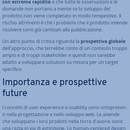
con estrema rapidità
e che tutte le os­ser­va­zio­ni e le
domande non portano a niente se lo sviluppo del
prodotto non viene com­ple­ta­to in modo tem­pe­sti­vo. Il
rischio al­tri­men­ti è che i problemi che il prodotto intende
risolvere sono già cambiati alla pub­bli­ca­zio­ne.
Un altro punto di critica riguarda la
pro­spet­ti­va globale
del­l'ap­proc­cio, che terrebbe conto di un contesto troppo
ampio e di troppi sta­ke­hol­der e quindi non sarebbe
adatto a svi­lup­pa­re soluzioni su misura per un target
specifico.
Im­por­tan­za e pro­spet­ti­ve
future
I concetti di user ex­pe­rien­ce e usability sono on­ni­pre­sen­
ti nella pro­get­ta­zio­ne e nello sviluppo web. Le aziende
che svi­lup­pa­no i loro prodotti nella torre d'avorio sono
una razza in via di estin­zio­ne. Lo human-centered design