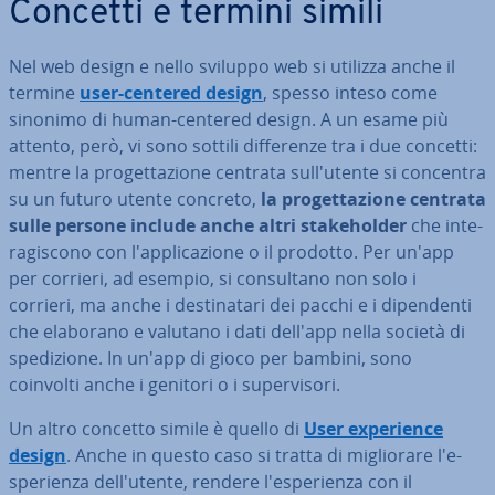
Concetti e termini simili
Nel web design e nello sviluppo web si utilizza anche il
termine
user-centered design
, spesso inteso come
sinonimo di human-centered design. A un esame più
attento, però, vi sono sottili dif­fe­ren­ze tra i due concetti:
mentre la pro­get­ta­zio­ne centrata sul­l'u­ten­te si concentra
su un futuro utente concreto,
la pro­get­ta­zio­ne centrata
sulle persone include anche altri sta­ke­hol­der
che in­te­
ra­gi­sco­no con l'ap­pli­ca­zio­ne o il prodotto. Per un'app
per corrieri, ad esempio, si con­sul­ta­no non solo i
corrieri, ma anche i de­sti­na­ta­ri dei pacchi e i di­pen­den­ti
che elaborano e valutano i dati dell'app nella società di
spe­di­zio­ne. In un'app di gioco per bambini, sono
coinvolti anche i genitori o i su­per­vi­so­ri.
Un altro concetto simile è quello di
User ex­pe­rien­ce
design
. Anche in questo caso si tratta di mi­glio­ra­re l'e­
spe­rien­za del­l'u­ten­te, rendere l'e­spe­rien­za con il