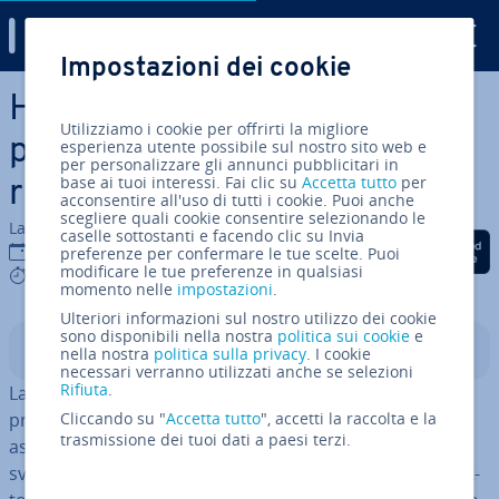
Digital Guide
Impostazioni dei cookie
Vai al contenuto prin­ci­pa­le
Human-centered design:
Utilizziamo i cookie per offrirti la migliore
prodotti user-friendly che
esperienza utente possibile sul nostro sito web e
per personalizzare gli annunci pubblicitari in
base ai tuoi interessi. Fai clic su
Accetta tutto
per
risolvono problemi effettivi
acconsentire all'uso di tutti i cookie. Puoi anche
scegliere quali cookie consentire selezionando le
La redazione di IONOS
caselle sottostanti e facendo clic su Invia
Condividi via Facebook
Condividi via Twitter
Condividi via Li
23 lug 2020
preferenze per confermare le tue scelte. Puoi
modificare le tue preferenze in qualsiasi
9 mins
momento nelle
impostazioni
.
Ulteriori informazioni sul nostro utilizzo dei cookie
sono disponibili nella nostra
politica sui cookie
e
Indice
nella nostra
politica sulla privacy
. I cookie
necessari verranno utilizzati anche se selezioni
Rifiuta
.
La nuova app ha in­con­tra­to il favore del team di
progetto, ma le vendite sono molto al di sotto delle
Cliccando su "
Accetta tutto
", accetti la raccolta e la
trasmissione dei tuoi dati a paesi terzi.
aspet­ta­ti­ve: dopo un lungo e costoso periodo di
sviluppo, molte aziende scoprono di non aver sod­di­sfat­