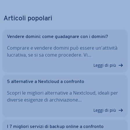
Articoli popolari
Vendere domini: come gua­da­gna­re con i domini?
Comprare e vendere domini può essere un'at­ti­vi­tà
lucrativa, se si sa come procedere. Vi…
Leggi di più
5 al­ter­na­ti­ve a Nextcloud a confronto
Scopri le migliori al­ter­na­ti­ve a Nextcloud, ideali per
diverse esigenze di ar­chi­via­zio­ne…
Leggi di più
I 7 migliori servizi di backup online a confronto