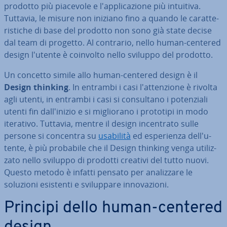
prodotto più piacevole e l'ap­pli­ca­zio­ne più intuitiva.
Tuttavia, le misure non iniziano fino a quando le ca­rat­te­
ri­sti­che di base del prodotto non sono già state decise
dal team di progetto. Al contrario, nello human-centered
design l'utente è coinvolto nello sviluppo del prodotto.
Un concetto simile allo human-centered design è il
Design thinking
. In entrambi i casi l'at­ten­zio­ne è rivolta
agli utenti, in entrambi i casi si con­sul­ta­no i po­ten­zia­li
utenti fin dal­l'i­ni­zio e si mi­glio­ra­no i prototipi in modo
iterativo. Tuttavia, mentre il design in­cen­tra­to sulle
persone si concentra su
usabilità
ed espe­rien­za del­l'u­
ten­te, è più probabile che il Design thinking venga uti­liz­
za­to nello sviluppo di prodotti creativi del tutto nuovi.
Questo metodo è infatti pensato per ana­liz­za­re le
soluzioni esistenti e svi­lup­pa­re in­no­va­zio­ni.
Principi dello human-centered