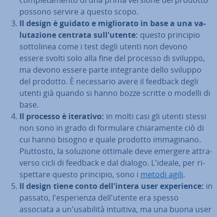
com­ple­ta­men­to di una prima versione del prodotto
possono servire a questo scopo.
Il design è guidato e mi­glio­ra­to in base a una va­
lu­ta­zio­ne centrata sul­l'u­ten­te:
questo principio
sot­to­li­nea come i test degli utenti non devono
essere svolti solo alla fine del processo di sviluppo,
ma devono essere parte in­te­gran­te dello sviluppo
del prodotto. È ne­ces­sa­rio avere il feedback degli
utenti già quando si hanno bozze scritte o modelli di
base.
Il processo è iterativo:
in molti casi gli utenti stessi
non sono in grado di formulare chia­ra­men­te ciò di
cui hanno bisogno e quale prodotto im­ma­gi­na­no.
Piuttosto, la soluzione ottimale deve emergere at­tra­
ver­so cicli di feedback e dal dialogo. L'ideale, per ri­
spet­ta­re questo principio, sono i
metodi agili
.
Il design tiene conto del­l'in­te­ra user ex­pe­rien­ce:
in
passato, l'e­spe­rien­za del­l'u­ten­te era spesso
associata a un'u­sa­bi­li­tà intuitiva, ma una buona user