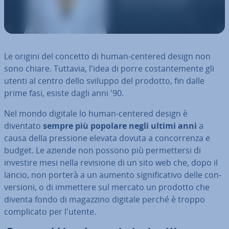
Le origini del concetto di human-centered design non
sono chiare. Tuttavia, l'idea di porre co­stan­te­men­te gli
utenti al centro dello sviluppo del prodotto, fin dalle
prime fasi, esiste dagli anni '90.
Nel mondo digitale lo human-centered design è
diventato
sempre più popolare negli ultimi anni
a
causa della pressione elevata dovuta a con­cor­ren­za e
budget. Le aziende non possono più per­met­ter­si di
investire mesi nella revisione di un sito web che, dopo il
lancio, non porterà a un aumento si­gni­fi­ca­ti­vo delle con­
ver­sio­ni, o di immettere sul mercato un prodotto che
diventa fondo di magazzino digitale perché è troppo
com­pli­ca­to per l'utente.