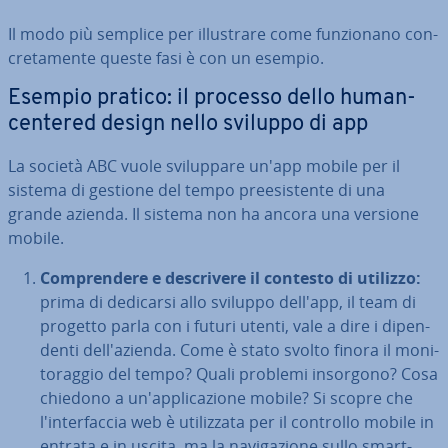
Il modo più semplice per il­lu­stra­re come fun­zio­na­no con­
cre­ta­men­te queste fasi è con un esempio.
Esempio pratico: il processo dello human-
centered design nello sviluppo di app
La società ABC vuole svi­lup­pa­re un'app mobile per il
sistema di gestione del tempo pre­e­si­sten­te di una
grande azienda. Il sistema non ha ancora una versione
mobile.
Com­pren­de­re e de­scri­ve­re il contesto di utilizzo:
prima di dedicarsi allo sviluppo dell'app, il team di
progetto parla con i futuri utenti, vale a dire i di­pen­
den­ti del­l'a­zien­da. Come è stato svolto finora il mo­ni­
to­rag­gio del tempo? Quali problemi insorgono? Cosa
chiedono a un'ap­pli­ca­zio­ne mobile? Si scopre che
l'in­ter­fac­cia web è uti­liz­za­ta per il controllo mobile in
entrata e in uscita, ma la na­vi­ga­zio­ne sullo smart­