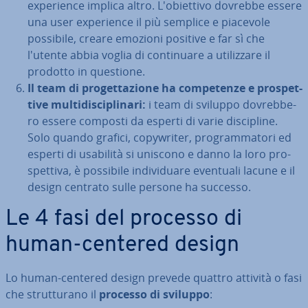
ex­pe­rien­ce implica altro. L'o­biet­ti­vo dovrebbe essere
una user ex­pe­rien­ce il più semplice e piacevole
possibile, creare emozioni positive e far sì che
l'utente abbia voglia di con­ti­nua­re a uti­liz­za­re il
prodotto in questione.
Il team di pro­get­ta­zio­ne ha com­pe­ten­ze e pro­spet­
ti­ve mul­ti­di­sci­pli­na­ri:
i team di sviluppo do­vreb­be­
ro essere composti da esperti di varie di­sci­pli­ne.
Solo quando grafici, co­py­w­ri­ter, pro­gram­ma­to­ri ed
esperti di usabilità si uniscono e danno la loro pro­
spet­ti­va, è possibile in­di­vi­dua­re eventuali lacune e il
design centrato sulle persone ha successo.
Le 4 fasi del processo di
human-centered design
Lo human-centered design prevede quattro attività o fasi
che strut­tu­ra­no il
processo di sviluppo
: