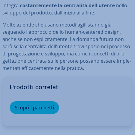
integra
co­stan­te­men­te la cen­tra­li­tà del­l'u­ten­te
nello
sviluppo del prodotto, dal­l'i­ni­zio alla fine.
Molte aziende che usano metodi agili stanno già
seguendo l'ap­proc­cio dello human-centered design,
anche se non espli­ci­ta­men­te. La domanda futura non
sarà se la cen­tra­li­tà del­l'u­ten­te trovi spazio nel processo
di pro­get­ta­zio­ne e sviluppo, ma come i concetti di pro­
get­ta­zio­ne centrata sulle persone possano essere im­ple­
men­ta­ti ef­fi­ca­ce­men­te nella pratica.
Vai al menu prin­ci­pa­le
Prodotti correlati
Scopri i pacchetti