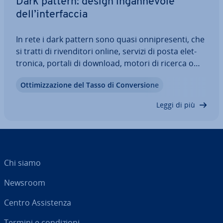
Dark pattern: design in­gan­ne­vo­le
dell’in­ter­fac­cia
In rete i dark pattern sono quasi on­ni­pre­sen­ti, che
si tratti di ri­ven­di­to­ri online, servizi di posta elet­
tro­ni­ca, portali di download, motori di ricerca o
social network. L’obiettivo di un dark pattern è ma­
Ot­ti­miz­za­zio­ne del Tasso di Con­ver­sio­ne
ni­po­la­re l’utente in modo che acquisti, ad
esempio, specifici prodotti o…
Leggi di più
Chi siamo
Newsroom
Centro As­si­sten­za
Termini e con­di­zio­ni