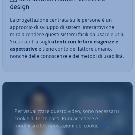
design
La pro­get­ta­zio­ne centrata sulle persone è un
approccio di sviluppo di sistemi in­te­rat­ti­vi che
mira a rendere questi sistemi facili da usare e utili.
Si concentra sugli
utenti con le loro esigenze e
aspet­ta­ti­ve
e tiene conto del fattore umano,
nonché delle co­no­scen­ze e dei metodi di usabilità.
Per visualizzare questo video, sono necessari i
cookie di terze parti. Puoi accedere e
modificare le impostazioni dei cookie
qui
.