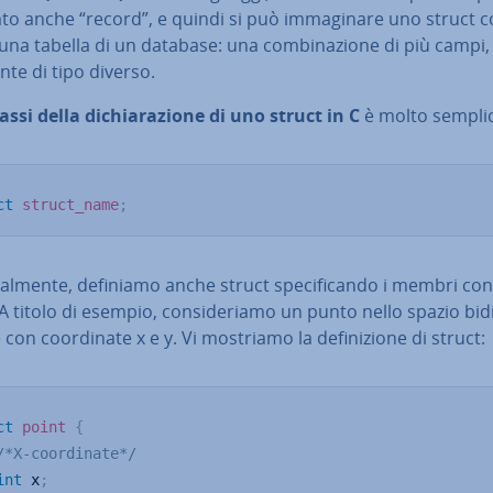
o anche “record”, e quindi si può im­ma­gi­na­re uno struct 
 una tabella di un database: una com­bi­na­zio­ne di più campi,
n­te di tipo diverso.
assi della di­chia­ra­zio­ne di uno struct in C
è molto semplic
ct
struct_name
;
nal­men­te, definiamo anche struct spe­ci­fi­can­do i membri c
 A titolo di esempio, con­si­de­ria­mo un punto nello spazio bi­d
e con coor­di­na­te x e y. Vi mostriamo la de­fi­ni­zio­ne di struct:
ct
point
{
/*X-coordinate*/
int
 x
;