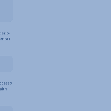
ia­zio­
ambi i
’accesso
altri