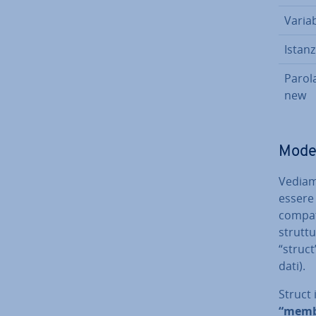
Variab
Istan­z
Parol
new
Model
Vediamo
essere 
compatt
struttur
“struct
dati).
Struct 
“memb