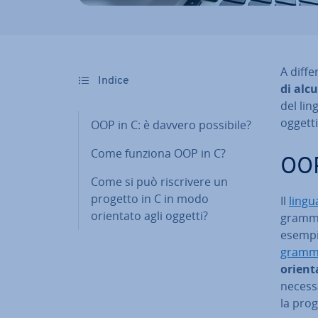
A dif­f
Indice
di alcu
del lin­
oggetti
OOP in C: è davvero possibile?
Come funziona OOP in C?
OOP
Come si può ri­scri­ve­re un
progetto in C in modo
Il
lin­gu
orientato agli oggetti?
gram­ma
esempio
gram­ma­
orienta
necessa
la pro­