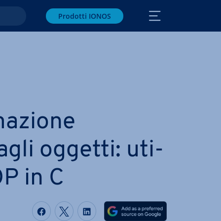
Prodotti IONOS
a­zio­ne
gli oggetti: uti­
OP in C
Condividi via Facebook
Condividi via Twitter
Condividi via LinkedIN