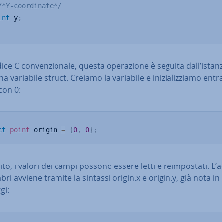
/*Y-coordinate*/
int
 y
;
ce C con­ven­zio­na­le, questa ope­ra­zio­ne è seguita dall’istan­z
na variabile struct. Creiamo la variabile e ini­zia­liz­zia­mo entr
con 0:
ct
point
 origin 
=
{
0
,
0
}
;
ito, i valori dei campi possono essere letti e reim­po­sta­ti. L
ri avviene tramite la sintassi origin.x e origin.y, già nota in 
gi: