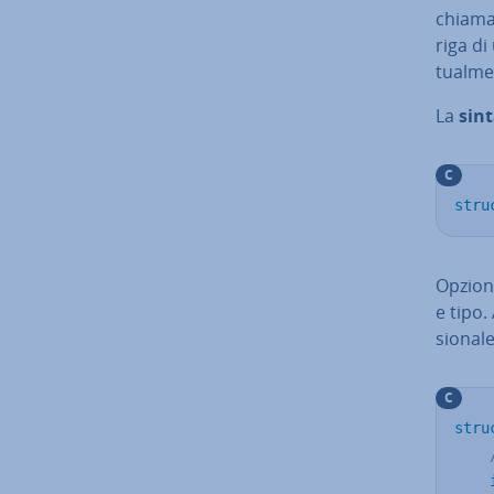
chiamat
riga di
tual­me
La
sint
C
stru
Op­zio­
e tipo.
sio­na­l
C
stru