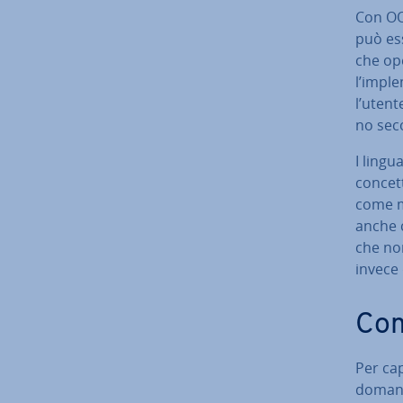
Con OOP
può ess
che oper
l’im­pl
l’utent
no seco
I lingu
concett
come mo
anche c
che non
invece 
Com
Per cap
domanda