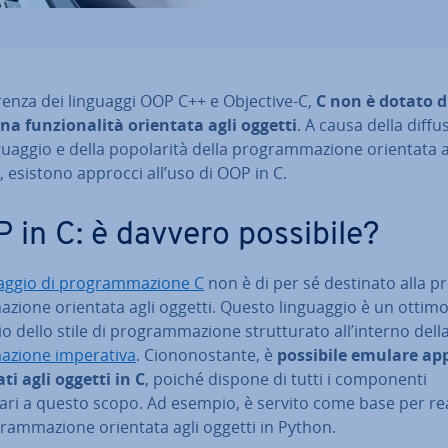
e­ren­za dei linguaggi OOP C++ e Objective-C,
C non è dotato d
na fun­zio­na­li­tà orientata agli oggetti
. A causa della dif­fu­
guag­gio e della po­po­la­ri­tà della pro­gram­ma­zio­ne orientata a
, esistono approcci all’uso di OOP in C.
 in C: è davvero possibile?
ag­gio di pro­gram­ma­zio­ne C
non è di per sé destinato alla pr
­zio­ne orientata agli oggetti. Questo lin­guag­gio è un ottim
 dello stile di pro­gram­ma­zio­ne strut­tu­ra­to all’interno dell
zio­ne im­pe­ra­ti­va
. Cio­no­no­stan­te, è
possibile emulare ap
ti agli oggetti in C
, poiché dispone di tutti i com­po­nen­ti
ri a questo scopo. Ad esempio, è servito come base per rea­l
gram­ma­zio­ne orientata agli oggetti in Python.