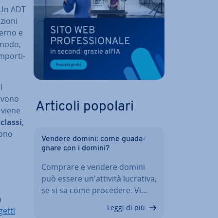
 Un ADT
nzioni
sterno e
o modo,
­por­ti­
l
ervono
Articoli popolari
 viene
 classi
,
tono
Vendere domini: come gua­da­
gna­re con i domini?
Comprare e vendere domini
può essere un'at­ti­vi­tà lucrativa,
se si sa come procedere. Vi…
a
Leggi di più
getti