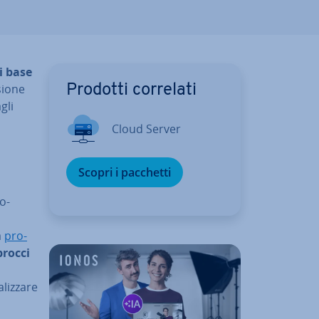
i base
sio­ne
Prodotti correlati
gli
Cloud Server
Scopri i pacchetti
o­
o
a
pro­
procci
iz­za­re