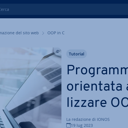
ca
ma­zio­ne del sito web
OOP in C
Tutorial
Pro­gram­m
orientata a
liz­za­re O
La redazione di IONOS
19 lug 2023