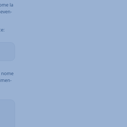
come la
 even­
e:
on nome
i­men­