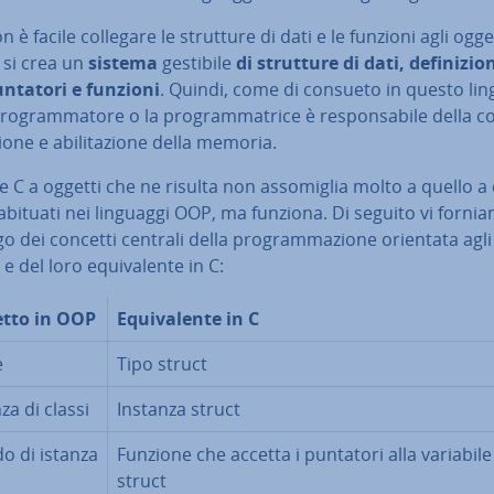
on è facile collegare le strutture di dati e le funzioni agli ogget
 si crea un
sistema
gestibile
di strutture di dati, de­fi­ni­zio­
puntatori e funzioni
. Quindi, come di consueto in questo lin
pro­gram­ma­to­re o la pro­gram­ma­tri­ce è re­spon­sa­bi­le della c
­zio­ne e abi­li­ta­zio­ne della memoria.
ce C a oggetti che ne risulta non as­so­mi­glia molto a quello a 
bituati nei linguaggi OOP, ma funziona. Di seguito vi forni
go dei concetti centrali della pro­gram­ma­zio­ne orientata agli
e del loro equi­va­len­te in C:
tto in OOP
Equi­va­len­te in C
e
Tipo struct
za di classi
Instanza struct
o di istanza
Funzione che accetta i puntatori alla variabile
struct