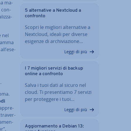
na ma­
i con­
5 al­ter­na­ti­ve a Nextcloud a
liz­za­
confronto
Scopri le migliori al­ter­na­ti­ve a
Nextcloud, ideali per diverse
e nel
esigenze di ar­chi­via­zio­ne…
ogramma
 all’ese­
Leggi di più
I 7 migliori servizi di backup
online a confronto
.
Salva i tuoi dati al sicuro nel
cloud. Ti pre­sen­tia­mo 7 servizi
noma.
per pro­teg­ge­re i tuoi…
odi
ap­pre­
Leggi di più
tra­ver­
ta­men­
Ag­gior­na­men­to a Debian 13:
or”.