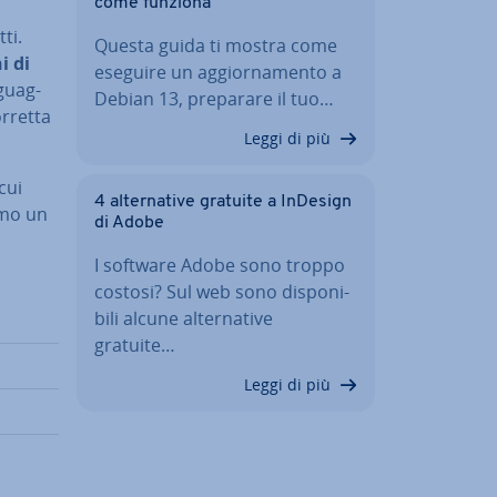
come funziona
ti.
Questa guida ti mostra come
ni di
eseguire un ag­gior­na­men­to a
­guag­
Debian 13, preparare il tuo…
orretta
Leggi di più
cui
4 al­ter­na­ti­ve gratuite a InDesign
amo un
di Adobe
I software Adobe sono troppo
costosi? Sul web sono di­spo­ni­
bi­li alcune al­ter­na­ti­ve
gratuite…
Leggi di più