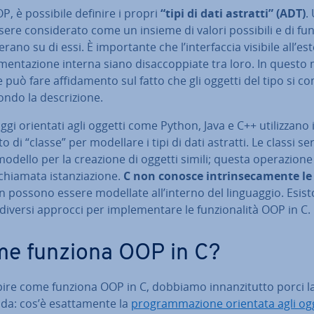
, è possibile definire i propri
“tipi di dati astratti” (ADT)
.
ere con­si­de­ra­to come un insieme di valori possibili e di fu
ano su di essi. È im­por­tan­te che l’in­ter­fac­cia visibile all’e
e­men­ta­zio­ne interna siano di­sac­cop­pia­te tra loro. In quest
e può fare af­fi­da­men­to sul fatto che gli oggetti del tipo si com
ndo la de­scri­zio­ne.
aggi orientati agli oggetti come Python, Java e C++ uti­liz­za­no i
o di “classe” per modellare i tipi di dati astratti. Le classi s
dello per la creazione di oggetti simili; questa ope­ra­zio­ne
hiamata istan­zia­zio­ne.
C non conosce in­trin­se­ca­men­te le
 possono essere modellate all’interno del lin­guag­gio. Esis
diversi approcci per im­ple­men­ta­re le fun­zio­na­li­tà OOP in C.
e funziona OOP in C?
ire come funziona OOP in C, dobbiamo in­nan­zi­tut­to porci l
: cos’è esat­ta­men­te la
pro­gram­ma­zio­ne orientata agli og