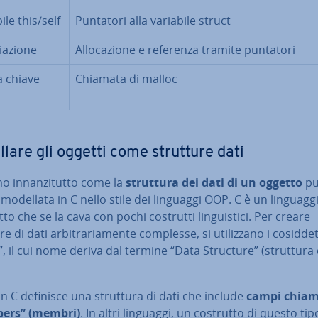
ile this/self
Puntatori alla variabile struct
ia­zio­ne
Al­lo­ca­zio­ne e referenza tramite puntatori
a chiave
Chiamata di malloc
lare gli oggetti come strutture dati
 in­nan­zi­tut­to come la
struttura dei dati di un oggetto
p
modellata in C nello stile dei linguaggi OOP. C è un lin­guag­g
o che se la cava con pochi costrutti lin­gui­sti­ci. Per creare
e di dati ar­bi­tra­ria­men­te complesse, si uti­liz­za­no i co­sid­det­
”, il cui nome deriva dal termine “Data Structure” (struttura 
in C definisce una struttura di dati che include
campi chiam
ers” (membri)
. In altri linguaggi, un costrutto di questo tip