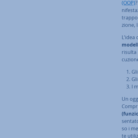
(OOP)
?
ni­fe­st
trap­po
zio­ne, 
L’idea 
modella
risulta 
cu­zio­
Gl
Gl
I 
Un ogg
Compre
(funzi
sen­ta­
so i me
te uti­