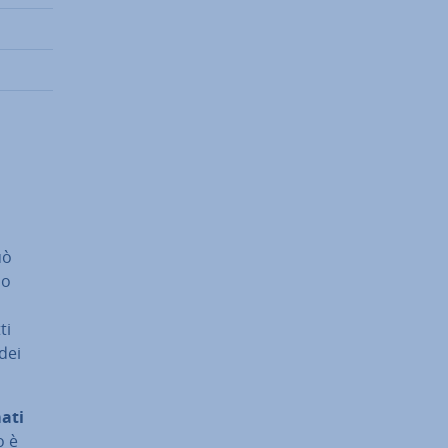
uò
io
ti
dei
ati
o è