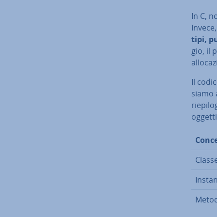
In C, n
Invece,
tipi, 
gio, il 
al­lo­ca
Il codi
siamo a
riepilo
oggetti 
Conce
Class
Instan
Metod