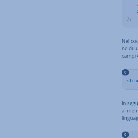
}
;
Nel codi
ne di u
campi 
C
stru
In segu
ai memb
linguag
C