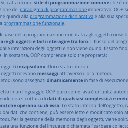
 Si tratta di uno
stile di pro­gram­ma­zio­ne comune
che è u
a­zio­ne del
paradigma di pro­gram­ma­zio­ne
im­pe­ra­ti­vo. OOP s
­ne quindi alla
pro­gram­ma­zio­ne di­chia­ra­ti­va
e alla sua spe­cia­
la
pro­gram­ma­zio­ne fun­zio­na­le
.
di base della pro­gram­ma­zio­ne orientata agli oggetti consist
re gli oggetti e farli in­te­ra­gi­re tra loro
. Il flusso del pr
dalle in­te­ra­zio­ni degli oggetti e non viene quindi fissato fino
ne. In sostanza, OOP comprende solo tre proprietà:
i oggetti
in­cap­su­la­no
il loro stato interno.
i oggetti ricevono
messaggi
at­tra­ver­so i loro metodi.
metodi sono assegnati
di­na­mi­ca­men­te
in fase di ese­cu­zio­ne
etto in un lin­guag­gio OOP puro come Java è un’unità auto
nde una struttura di
dati di qualsiasi com­ples­si­tà e met
oni) che operano su di essa
. Lo stato interno dell’oggetto, r
to dai dati che contiene, può essere letto e mo­di­fi­ca­to solo at­
todi. Per la gestione della memoria degli oggetti, viene so­li­
liz­za­ta una funzione del lin­guag­gio chiamata “garbage collect