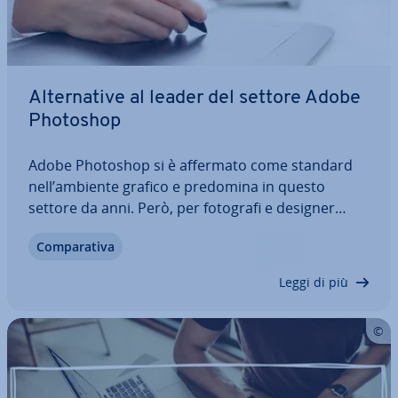
Al­ter­na­ti­ve al leader del settore Adobe
Photoshop
Adobe Photoshop si è affermato come standard
nell’ambiente grafico e predomina in questo
settore da anni. Però, per fotografi e designer
ama­to­ria­li, oltre che costoso, il programma risulta
Com­pa­ra­ti­va
spesso difficile per via delle sue in­nu­me­re­vo­li
funzioni. Perciò non c’è da me­ra­vi­gliar­si…
Leggi di più