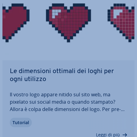
Le di­men­sio­ni ottimali dei loghi per
ogni utilizzo
Il vostro logo appare nitido sul sito web, ma
pixelato sui social media o quando stampato?
Allora è colpa delle di­men­sio­ni del logo. Per pre­
sen­ta­re il vostro marchio in modo ottimale su
Tutorial
tutte le piat­ta­for­me, dovete pensare a diverse di­
men­sio­ni del logo quando lo pro­get­ta­te. Vi…
Leggi di più