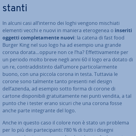
stan­ti
In alcuni casi all’interno dei loghi vengono mischiati
elementi vecchi e nuovi in maniera ete­ro­ge­nea o
inseriti
oggetti com­ple­ta­men­te nuovi
: la catena di fast food
Burger King nel suo logo ha ad esempio una grande
corona dorata…oppure non ce l’ha? Ef­fet­ti­va­men­te per
un periodo molto breve negli anni 60 il logo era dotato di
un re, con­trad­di­stin­to dall’umore par­ti­co­lar­men­te
buono, con una piccola corona in testa. Tuttavia le
corone sono talmente tanto presenti nel design
dell’azienda, ad esempio sotto forma di corone di
cartone di­spo­ni­bi­li gra­tui­ta­men­te nei punti vendita, a tal
punto che i tester erano sicuri che una corona fosse
anche parte in­te­gran­te del logo.
Anche in questo caso il colore non è stato un problema
per lo più dei par­te­ci­pan­ti: l’80 % di tutti i disegni