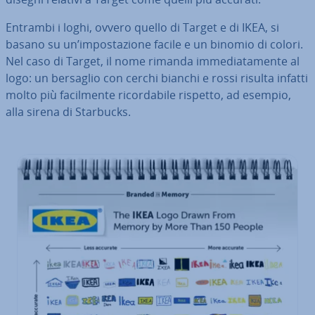
Entrambi i loghi, ovvero quello di Target e di IKEA, si
basano su un’im­po­sta­zio­ne facile e un binomio di colori.
Nel caso di Target, il nome rimanda im­me­dia­ta­men­te al
logo: un bersaglio con cerchi bianchi e rossi risulta infatti
molto più fa­cil­men­te ri­cor­da­bi­le rispetto, ad esempio,
alla sirena di Starbucks.