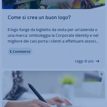
Come si crea un buon logo?
Il logo funge da biglietto da visita per un’azienda o
una marca: sim­bo­leg­gia la Corporate Identity e nel
migliore dei casi porta i clienti a ef­fet­tua­re as­so­cia­
zio­ni positive. Ogni marca o ogni azienda dovrebbe
E-Commerce
quindi disporre di un logo che la rap­pre­sen­ti de­
gna­men­te. Per…
Leggi di più