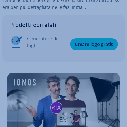
sem­pli­fi­ca­zio­ne del design. Pure la sirena di Start­bucks
era ben più det­ta­glia­ta nelle fasi iniziali.
Vai al menu prin­ci­pa­le
Prodotti correlati
Ge­ne­ra­to­re di
Creare logo gratis
loghi