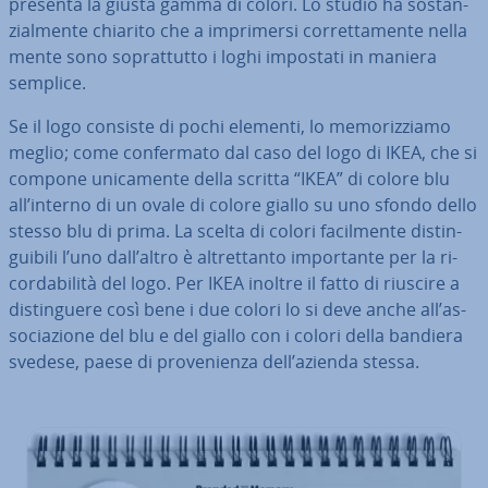
presenta la giusta gamma di colori. Lo studio ha so­stan­
zial­men­te chiarito che a im­pri­mer­si cor­ret­ta­men­te nella
mente sono so­prat­tut­to i loghi impostati in maniera
semplice.
Se il logo consiste di pochi elementi, lo me­mo­riz­zia­mo
meglio; come con­fer­ma­to dal caso del logo di IKEA, che si
compone uni­ca­men­te della scritta “IKEA” di colore blu
all’interno di un ovale di colore giallo su uno sfondo dello
stesso blu di prima. La scelta di colori fa­cil­men­te di­stin­
gui­bi­li l’uno dall’altro è al­tret­tan­to im­por­tan­te per la ri­
cor­da­bi­li­tà del logo. Per IKEA inoltre il fatto di riuscire a
di­stin­gue­re così bene i due colori lo si deve anche all’as­
so­cia­zio­ne del blu e del giallo con i colori della bandiera
svedese, paese di pro­ve­nien­za dell’azienda stessa.