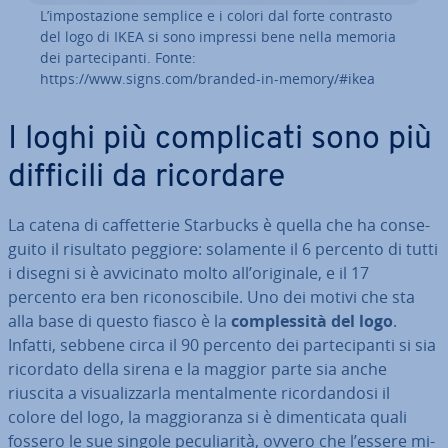
L’im­po­sta­zio­ne semplice e i colori dal forte contrasto
del logo di IKEA si sono impressi bene nella memoria
dei par­te­ci­pan­ti. Fonte:
https://www.signs.com/branded-in-memory/#ikea
I loghi più com­pli­ca­ti sono più
difficili da ricordare
La catena di caf­fet­te­rie Starbucks è quella che ha con­se­
gui­to il risultato peggiore: solamente il 6 percento di tutti
i disegni si è av­vi­ci­na­to molto all’originale, e il 17
percento era ben ri­co­no­sci­bi­le. Uno dei motivi che sta
alla base di questo fiasco è la
com­ples­si­tà del logo
.
Infatti, sebbene circa il 90 percento dei par­te­ci­pan­ti si sia
ricordato della sirena e la maggior parte sia anche
riuscita a vi­sua­liz­zar­la men­tal­men­te ri­cor­dan­do­si il
colore del logo, la mag­gio­ran­za si è di­men­ti­ca­ta quali
fossero le sue singole pe­cu­lia­ri­tà, ovvero che l’essere mi­