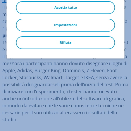
un test
con oltre 150 americani armati di matita digitale.
Il risultato è stato che, sebbene ognuno conosca tutte le
Accetta tutto
marche in questione e abbia visto il loro logo già
centinaia di volte, rimane molto spesso difficile riuscire a
impostazioni
ri­pro­dur­li
facendo af­fi­da­men­to uni­ca­men­te sulla
propria memoria
. All’espe­ri­men­to hanno preso parte
156 uomini e donne sta­tu­ni­ten­si, di età compresa tra i 20
Rifiuta
e i 70 anni. Il compito può sembrare semplice: disegnare
il logo di
10 delle più famose aziende negli USA
. In circa
mezz’ora i par­te­ci­pan­ti hanno dovuto disegnare i loghi di
Apple, Adidas, Burger King, Domino’s, 7-Eleven, Foot
Locker, Starbucks, Walmart, Target e IKEA, senza avere la
pos­si­bi­li­tà di ri­guar­dar­se­li prima dell’inizio del test. Prima
di iniziare con l’espe­ri­men­to, i tester hanno ricevuto
anche un’in­tro­du­zio­ne all’utilizzo del software di grafica,
in modo da evitare che le varie co­no­scen­ze tecniche ne­
ces­sa­rie per il suo utilizzo al­te­ras­se­ro i risultati dello
studio.