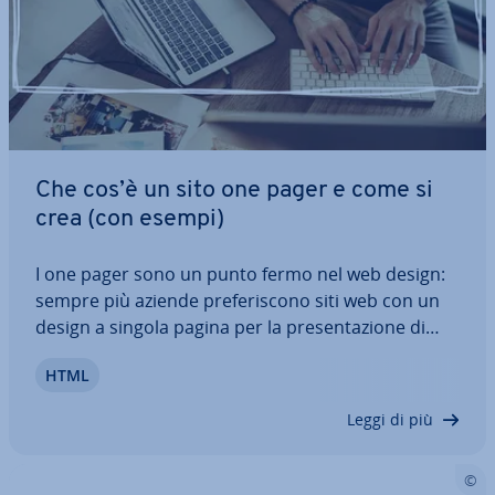
Che cos’è un sito one pager e come si
crea (con esempi)
I one pager sono un punto fermo nel web design:
sempre più aziende pre­fe­ri­sco­no siti web con un
design a singola pagina per la pre­sen­ta­zio­ne di
prodotti, campagne o progetti. Grazie allo scror­ri­
HTML
men­to e ad altri elementi nel contenuto, si può
navigare su una singola pagina HTML. I…
Leggi di più