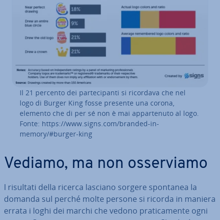
Il 21 percento dei par­te­ci­pan­ti si ricordava che nel
logo di Burger King fosse presente una corona,
elemento che di per sé non è mai ap­par­te­nu­to al logo.
Fonte: https://www.signs.com/branded-in-
memory/#burger-king
Vediamo, ma non os­ser­via­mo
I risultati della ricerca lasciano sorgere spontanea la
domanda sul perché molte persone si ricorda in maniera
errata i loghi dei marchi che vedono pra­ti­ca­men­te ogni