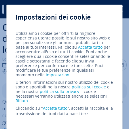
Digital Guide
Impostazioni dei cookie
Vai al contenuto prin­ci­pa­le
Creazione di un brand: da
Utilizziamo i cookie per offrirti la migliore
dove deriva l’efficacia dei
esperienza utente possibile sul nostro sito web e
per personalizzare gli annunci pubblicitari in
base ai tuoi interessi. Fai clic su
Accetta tutto
per
loghi più famosi?
acconsentire all'uso di tutti i cookie. Puoi anche
scegliere quali cookie consentire selezionando le
La redazione di IONOS
caselle sottostanti e facendo clic su Invia
Condividi 
Condiv
C
13 nov 2017
preferenze per confermare le tue scelte. Puoi
modificare le tue preferenze in qualsiasi
8 mins
momento nelle
impostazioni
.
Ulteriori informazioni sul nostro utilizzo dei cookie
sono disponibili nella nostra
politica sui cookie
e
Indice
nella nostra
politica sulla privacy
. I cookie
necessari verranno utilizzati anche se selezioni
Rifiuta
.
Quanto è realmente efficace un logo? Noi tutti co­no­scia­
mo bene o male i loghi e le scritte tipiche di marche
Cliccando su "
Accetta tutto
", accetti la raccolta e la
trasmissione dei tuoi dati a paesi terzi.
come Burger King, Starbucks e Apple. Ma sareste in
grado di di­se­gnar­li a memoria?
Signs.com ha condotto