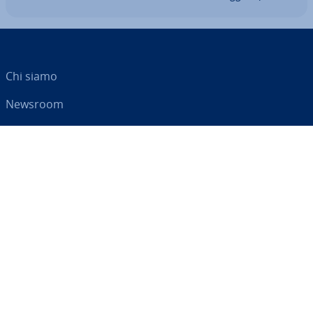
Chi siamo
Newsroom
Centro As­si­sten­za
Termini e con­di­zio­ni
Privacy
Il tuo partner digitale