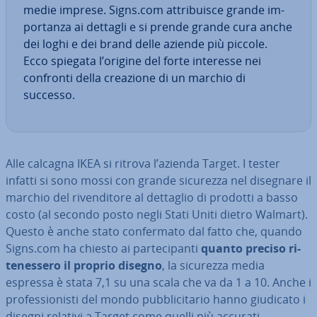
medie imprese. Signs.com at­tri­bui­sce grande im­
por­tan­za ai dettagli e si prende grande cura anche
dei loghi e dei brand delle aziende più piccole.
Ecco spiegata l’origine del forte interesse nei
confronti della creazione di un marchio di
successo.
Alle calcagna IKEA si ritrova l’azienda Target. I tester
infatti si sono mossi con grande sicurezza nel disegnare il
marchio del ri­ven­di­to­re al dettaglio di prodotti a basso
costo (al secondo posto negli Stati Uniti dietro Walmart).
Questo è anche stato con­fer­ma­to dal fatto che, quando
Signs.com ha chiesto ai par­te­ci­pan­ti
quanto preciso ri­
te­nes­se­ro il proprio disegno
, la sicurezza media
espressa è stata 7,1 su una scala che va da 1 a 10. Anche i
pro­fes­sio­ni­sti del mondo pub­bli­ci­ta­rio hanno giudicato i
disegni relativi a Target come quelli più accurati.