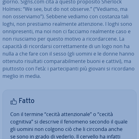
giorno. Signs.com cita a questo proposito Sherlock
Holmes: “We see, but do not observe.” (“Vediamo, ma
non os­ser­via­mo”). Sebbene vediamo con costanza tali
loghi, non prestiamo realmente at­ten­zio­ne. I loghi sono
on­ni­pre­sen­ti, ma noi non ci facciamo realmente caso e
non riusciamo per questo motivo a ri­cor­dar­ce­ne. La
capacità di ri­cor­dar­si cor­ret­ta­men­te di un logo non ha
nulla a che fare con il sesso (gli uomini e le donne hanno
ottenuto risultati com­pa­ra­bil­men­te buoni e cattivi), ma
piuttosto con l’età: i par­te­ci­pan­ti più giovani si ricordano
meglio in media.
Fatto
Con il termine “cecità at­ten­zio­na­le” o “cecità
cognitiva” si descrive il fenomeno secondo il quale
gli uomini non colgono ciò che li circonda anche
se sono in grado di vederlo. Il cervello ha infatti