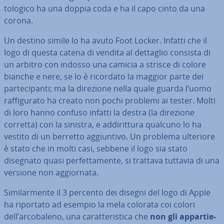
to­lo­gi­co ha una doppia coda e ha il capo cinto da una
corona.
Un destino simile lo ha avuto Foot Locker. Infatti che il
logo di questa catena di vendita al dettaglio consista di
un arbitro con indosso una camicia a strisce di colore
bianche e nere, se lo è ricordato la maggior parte dei
par­te­ci­pan­ti; ma la direzione nella quale guarda l’uomo
raf­fi­gu­ra­to ha creato non pochi problemi ai tester. Molti
di loro hanno confuso infatti la destra (la direzione
corretta) con la sinistra, e ad­di­rit­tu­ra qualcuno lo ha
vestito di un berretto ag­giun­ti­vo. Un problema ulteriore
è stato che in molti casi, sebbene il logo sia stato
disegnato quasi per­fet­ta­men­te, si trattava tuttavia di una
versione non ag­gior­na­ta.
Si­mi­lar­men­te il 3 percento dei disegni del logo di Apple
ha riportato ad esempio la mela colorata coi colori
dell’ar­co­ba­le­no, una ca­rat­te­ri­sti­ca che
non gli ap­par­tie­