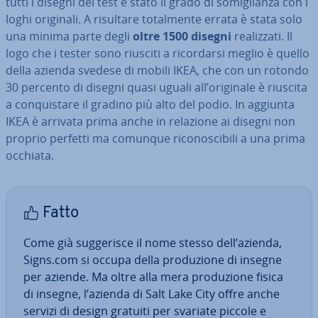
tutti i disegni del test è stato il grado di so­mi­glian­za con i
loghi originali. A risultare to­tal­men­te errata è stata solo
una minima parte degli
oltre 1500 disegni
rea­liz­za­ti. Il
logo che i tester sono riusciti a ri­cor­dar­si meglio è quello
della azienda svedese di mobili IKEA, che con un rotondo
30 percento di disegni quasi uguali all’originale è riuscita
a con­qui­sta­re il gradino più alto del podio. In aggiunta
IKEA è arrivata prima anche in relazione ai disegni non
proprio perfetti ma comunque ri­co­no­sci­bi­li a una prima
occhiata.
Fatto
Come già sug­ge­ri­sce il nome stesso dell’azienda,
Signs.com si occupa della pro­du­zio­ne di insegne
per aziende. Ma oltre alla mera pro­du­zio­ne fisica
di insegne, l’azienda di Salt Lake City offre anche
servizi di design gratuiti per svariate piccole e