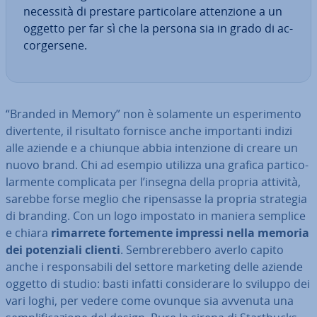
necessità di prestare par­ti­co­la­re at­ten­zio­ne a un
oggetto per far sì che la persona sia in grado di ac­
cor­ger­se­ne.
“Branded in Memory” non è solamente un espe­ri­men­to
di­ver­ten­te, il risultato fornisce anche im­por­tan­ti indizi
alle aziende e a chiunque abbia in­ten­zio­ne di creare un
nuovo brand. Chi ad esempio utilizza una grafica par­ti­co­
lar­men­te com­pli­ca­ta per l’insegna della propria attività,
sarebbe forse meglio che ri­pen­sas­se la propria strategia
di branding. Con un logo impostato in maniera semplice
e chiara
rimarrete for­te­men­te impressi nella memoria
dei po­ten­zia­li clienti
. Sem­bre­reb­be­ro averlo capito
anche i re­spon­sa­bi­li del settore marketing delle aziende
oggetto di studio: basti infatti con­si­de­ra­re lo sviluppo dei
vari loghi, per vedere come ovunque sia avvenuta una