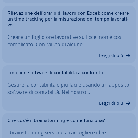
Ri­le­va­zio­ne dell’orario di lavoro con Excel: come creare
un time tracking per la mi­su­ra­zio­ne del tempo la­vo­ra­ti­
vo
Creare un foglio ore la­vo­ra­ti­ve su Excel non è così
com­pli­ca­to. Con l’aiuto di alcune…
Leggi di più
I migliori software di con­ta­bi­li­tà a confronto
Gestire la con­ta­bi­li­tà è più facile usando un apposito
software di con­ta­bi­li­tà. Nel nostro…
Leggi di più
Che cos’è il brain­stor­ming e come funziona?
I brain­stor­ming servono a rac­co­glie­re idee in