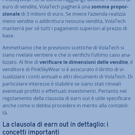
euro di vendite, VolaTech pagherà una
somma pro­por­
zio­na­le
di 3 milioni di euro. Se invece l’azienda realizza
meno vendite o ad­di­rit­tu­ra nessuna vendita, VolaTech
manterrà per sé tutti i pagamenti superiori al prezzo di
base.
Am­met­tia­mo che le pre­vi­sio­ni scettiche di VolaTech si
siano rivelate veritiere e che si verifichi l’ultimo caso ana­
liz­za­to. Al fine di
ve­ri­fi­ca­re le di­men­sio­ni delle vendite
, il
venditore di Pink­Sky­Wear si è as­si­cu­ra­to il diritto di vi­
sua­liz­za­re i conti annuali e altri documenti di VolaTech. Di
par­ti­co­la­re interesse è stabilire se siano stati rinviati
eventuali profitti o ef­fet­tua­ti in­ve­sti­men­ti. Pertanto nel
re­go­la­men­to della clausola di earn out è utile spe­ci­fi­ca­re
anche come si debba procedere in merito alla con­ta­bi­li­
tà.
La clausola di earn out in dettaglio: i
concetti im­por­tan­ti