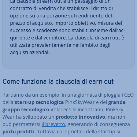
La clausola di earn out è un passaggio di un
contratto di vendita che sta­bi­li­sce il diritto di
opzione su una porzione sul ren­di­men­to del
prezzo di acquisto. Importo obiettivo, misura del
successo e scadenze sono stabiliti insieme dall’ac­
qui­ren­te e dal venditore. La clausola di earn out è
uti­liz­za­ta pre­va­len­te­men­te nell’ambito degli
acquisti aziendali.
Come funziona la clausola di earn out
Partiamo da un esempio: in una giornata di pioggia i CEO
della
start-up tec­no­lo­gi­ca
Pink­Sky­Wear e del
grande
gruppo tec­no­lo­gi­co
VolaTech si in­con­tra­no. Pink­Sky­
Wear ha svi­lup­pa­to un
prodotto in­no­va­ti­vo
, ma non
può per­met­ter­si
il brevetto
, generando di con­se­guen­za
pochi profitti
. Tuttavia i pro­prie­ta­ri della startup si