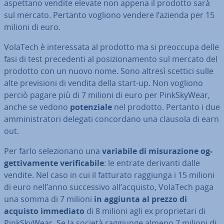
aspettano vendite elevate non appena il prodotto sarà
sul mercato. Pertanto vogliono vendere l’azienda per 15
milioni di euro.
VolaTech è in­te­res­sa­ta al prodotto ma si preoccupa delle
fasi di test pre­ce­den­ti al po­si­zio­na­men­to sul mercato del
prodotto con un nuovo nome. Sono altresì scettici sulle
alte pre­vi­sio­ni di vendita della start-up. Non vogliono
perciò pagare più di 7 milioni di euro per Pink­Sky­Wear,
anche se vedono
po­ten­zia­le
nel prodotto. Pertanto i due
am­mi­ni­stra­to­ri delegati con­cor­da­no una clausola di earn
out.
Per farlo se­le­zio­na­no una
variabile di mi­su­ra­zio­ne og­
get­ti­va­men­te ve­ri­fi­ca­bi­le
: le entrate derivanti dalle
vendite. Nel caso in cui il fatturato raggiunga i 15 milioni
di euro nell’anno suc­ces­si­vo all’acquisto, VolaTech paga
una somma di 7 milioni
in aggiunta al prezzo di
acquisto immediato
di 8 milioni agli ex pro­prie­ta­ri di
Pink­Sky­Wear. Se la società raggiunge almeno 7 milioni di