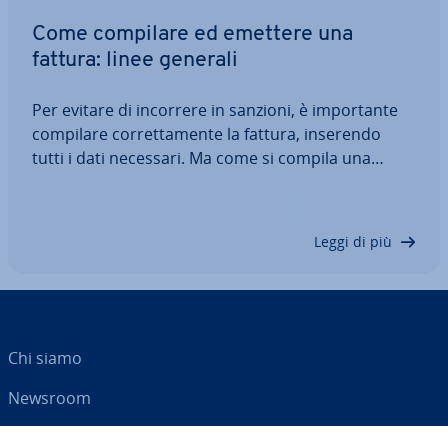
Come compilare ed emettere una
fattura: linee generali
Per evitare di incorrere in sanzioni, è im­por­tan­te
compilare cor­ret­ta­men­te la fattura, inserendo
tutti i dati necessari. Ma come si compila una
fattura corretta e quali sono i dati ob­bli­ga­to­ri da
inserirvi? Vi spie­ghia­mo come emettere una
fattura nel modo giusto e a cosa prestare…
Leggi di più
Chi siamo
Newsroom
Centro As­si­sten­za