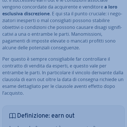
to. Il suc­ces­si­vo earn out e le con­di­zio­ni associate
vengono con­cor­da­te da ac­qui­ren­te e venditore
a loro
esclusiva di­scre­zio­ne
. E qui sta il punto cruciale: i ne­go­
zia­to­ri inesperti o mal con­si­glia­ti possono stabilire
obiettivi o con­di­zio­ni che possono causare disagi si­gni­fi­
ca­ti­vi a una o entrambe le parti. Ma­no­mis­sio­ni,
pagamenti di imposte elevate o mancati profitti sono
alcune delle po­ten­zia­li con­se­guen­ze.
Per questo è sempre con­si­glia­bi­le far con­trol­la­re il
contratto di vendita da esperti, e questo vale per
entrambe le parti. In par­ti­co­la­re il vincolo derivante dalla
clausola di earn out oltre la data di consegna richiede un
esame det­ta­glia­to per le clausole aventi effetto dopo
l’acquisto.
De­fi­ni­zio­ne: earn out