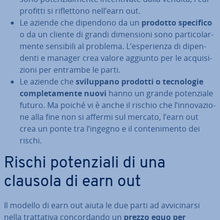
profitti si ri­flet­to­no nell’earn out.
Le aziende che dipendono da un
prodotto specifico
o da un cliente di grandi di­men­sio­ni sono par­ti­co­lar­
men­te sensibili al problema. L’espe­rien­za di di­pen­
den­ti e manager crea valore aggiunto per le ac­qui­si­
zio­ni per entrambe le parti.
Le aziende che
svi­lup­pa­no prodotti o tec­no­lo­gie
com­ple­ta­men­te nuovi
hanno un grande po­ten­zia­le
futuro. Ma poiché vi è anche il rischio che l’in­no­va­zio­
ne alla fine non si affermi sul mercato, l’earn out
crea un ponte tra l’ingegno e il con­te­ni­men­to dei
rischi.
Rischi po­ten­zia­li di una
clausola di earn out
Il modello di earn out aiuta le due parti ad av­vi­ci­nar­si
nella trat­ta­ti­va con­cor­dan­do un
prezzo equo per