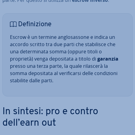
parte. Per questo si utilizza un
escrow inverso
.
De­fi­ni­zio­ne
Escrow è un termine an­glo­sas­so­ne e indica un
accordo scritto tra due parti che sta­bi­li­sce che
una de­ter­mi­na­ta somma (oppure titoli o
proprietà) venga de­po­si­ta­ta a titolo di
garanzia
presso una terza parte, la quale rilascerà la
somma de­po­si­ta­ta al ve­ri­fi­car­si delle con­di­zio­ni
stabilite dalle parti.
In sintesi: pro e contro
dell’earn out