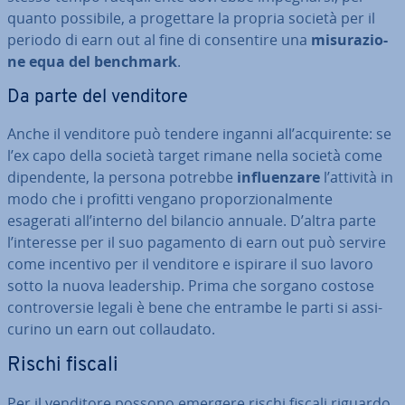
quanto possibile, a pro­get­ta­re la propria società per il
periodo di earn out al fine di con­sen­ti­re una
mi­su­ra­zio­
ne equa del benchmark
.
Da parte del venditore
Anche il venditore può tendere inganni all’ac­qui­ren­te: se
l’ex capo della società target rimane nella società come
di­pen­den­te, la persona potrebbe
in­fluen­za­re
l’attività in
modo che i profitti vengano pro­por­zio­nal­men­te
esagerati all’interno del bilancio annuale. D’altra parte
l’interesse per il suo pagamento di earn out può servire
come incentivo per il venditore e ispirare il suo lavoro
sotto la nuova lea­der­ship. Prima che sorgano costose
con­tro­ver­sie legali è bene che entrambe le parti si as­si­
cu­ri­no un earn out col­lau­da­to.
Rischi fiscali
Per il venditore possono emergere rischi fiscali riguardo