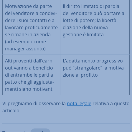
Mo­ti­va­zio­ne da parte
Il diritto limitato di parola
del venditore a con­di­vi­
del venditore può portare a
de­re i suoi contatti e a
lotte di potere; la libertà
lavorare pro­fi­cua­men­te
d’azione della nuova
se rimane in azienda
gestione è limitata
(ad esempio come
manager assunto)
Alti proventi dall’earn
L’adat­ta­men­to pro­gres­si­vo
out vanno a beneficio
può “stran­go­la­re” la mo­ti­va­
di entrambe le parti a
zio­ne al profitto
patto che gli ag­giu­sta­
men­ti siano motivanti
Vi preghiamo di osservare la
nota legale
relativa a questo
articolo.