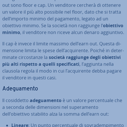
out sono floor e cap. Un venditore cercherà di ottenere
un valore il più alto possibile nel floor, dato che si tratta
dell’importo minimo del pagamento, legato ad un
obiettivo minimo. Se la società non raggiunge l’
obiettivo
minimo
, il venditore non riceve alcun denaro ag­giun­ti­vo.
Il cap è invece il limite massimo dell’earn out. Questa di­
men­sio­ne limita le spese dell’ac­qui­ren­te. Poiché in de­ter­
mi­na­te cir­co­stan­ze la
società raggiunge degli obiettivi
più alti rispetto a quelli spe­ci­fi­ca­ti
, l’aggiunta nella
clausola regola il modo in cui l’ac­qui­ren­te debba pagare
il venditore in questi casi.
Ade­gua­men­to
Il co­sid­det­to
ade­gua­men­to
è un valore per­cen­tua­le che
a seconda delle di­men­sio­ni nel su­pe­ra­men­to
dell’obiettivo stabilito alza la somma dell’earn out:
Lineare
: Un punto per­cen­tua­le di so­vra­dem­pi­men­to