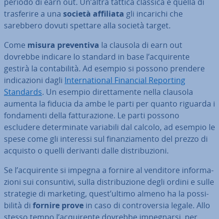
periodo di earn out. Un’altra tattica classica è quella di
tra­sfe­ri­re a una
società affiliata
gli incarichi che
sarebbero dovuti spettare alla società target.
Come
misura pre­ven­ti­va
la clausola di earn out
dovrebbe indicare lo standard in base l’ac­qui­ren­te
gestirà la con­ta­bi­li­tà. Ad esempio si possono prendere
in­di­ca­zio­ni dagli
In­ter­na­tio­nal Financial Reporting
Standards
. Un esempio di­ret­ta­men­te nella clausola
aumenta la fiducia da ambe le parti per quanto riguarda i
fon­da­men­ti della fat­tu­ra­zio­ne. Le parti possono
escludere de­ter­mi­na­te variabili dal calcolo, ad esempio le
spese come gli interessi sul fi­nan­zia­men­to del prezzo di
acquisto o quelli derivanti dalle di­stri­bu­zio­ni.
Se l’ac­qui­ren­te si impegna a fornire al venditore in­for­ma­
zio­ni sui con­sun­ti­vi, sulla di­stri­bu­zio­ne degli ordini e sulle
strategie di marketing, quest’ultimo almeno ha la pos­si­
bi­li­tà di
fornire prove
in caso di con­tro­ver­sia legale. Allo
stesso tempo l’ac­qui­ren­te dovrebbe im­pe­gnar­si, per