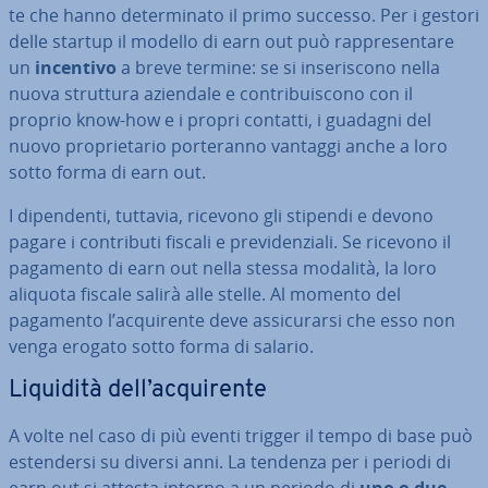
te che hanno de­ter­mi­na­to il primo successo. Per i gestori
delle startup il modello di earn out può rap­pre­sen­ta­re
un
incentivo
a breve termine: se si in­se­ri­sco­no nella
nuova struttura aziendale e con­tri­bui­sco­no con il
proprio know-how e i propri contatti, i guadagni del
nuovo pro­prie­ta­rio por­te­ran­no vantaggi anche a loro
sotto forma di earn out.
I di­pen­den­ti, tuttavia, ricevono gli stipendi e devono
pagare i con­tri­bu­ti fiscali e pre­vi­den­zia­li. Se ricevono il
pagamento di earn out nella stessa modalità, la loro
aliquota fiscale salirà alle stelle. Al momento del
pagamento l’ac­qui­ren­te deve as­si­cu­rar­si che esso non
venga erogato sotto forma di salario.
Liquidità dell’ac­qui­ren­te
A volte nel caso di più eventi trigger il tempo di base può
esten­der­si su diversi anni. La tendenza per i periodi di