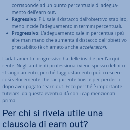
cor­ri­spon­de ad un punto per­cen­tua­le di ade­gua­
men­to dell’earn out.
Re­gres­si­vo
: Più sale il distacco dall’obiettivo stabilito,
meno incide l’ade­gua­men­to in termini per­cen­tua­li.
Pro­gres­si­vo
: L’ade­gua­men­to sale in per­cen­tua­li più
alte man mano che aumenta il distacco dall’obiettivo
pre­sta­bi­li­to (è chiamato anche
ac­ce­le­ra­tor
).
L’adat­ta­men­to pro­gres­si­vo ha delle insidie per l’ac­qui­
ren­te. Negli ambienti pro­fes­sio­na­li viene spesso definito
stran­go­la­men­to, perché l’ag­giu­sta­men­to può crescere
così ve­lo­ce­men­te che l’ac­qui­ren­te finisce per perderci
dopo aver pagato l’earn out. Ecco perché è im­por­tan­te
tutelarsi da questa even­tua­li­tà con i cap men­zio­na­ti
prima.
Per chi si rivela utile una
clausola di earn out?