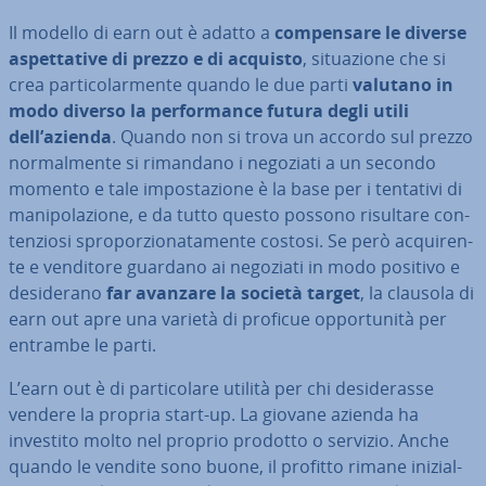
Il modello di earn out è adatto a
com­pen­sa­re le diverse
aspet­ta­ti­ve di prezzo e di acquisto
, si­tua­zio­ne che si
crea par­ti­co­lar­men­te quando le due parti
valutano in
modo diverso la
per­for­man­ce futura degli utili
dell’azienda
. Quando non si trova un accordo sul prezzo
nor­mal­men­te si rimandano i negoziati a un secondo
momento e tale im­po­sta­zio­ne è la base per i tentativi di
ma­ni­po­la­zio­ne, e da tutto questo possono risultare con­
ten­zio­si spro­por­zio­na­ta­men­te costosi. Se però ac­qui­ren­
te e venditore guardano ai negoziati in modo positivo e
de­si­de­ra­no
far avanzare la società target
, la clausola di
earn out apre una varietà di proficue op­por­tu­ni­tà per
entrambe le parti.
L’earn out è di par­ti­co­la­re utilità per chi de­si­de­ras­se
vendere la propria start-up. La giovane azienda ha
investito molto nel proprio prodotto o servizio. Anche
quando le vendite sono buone, il profitto rimane ini­zial­