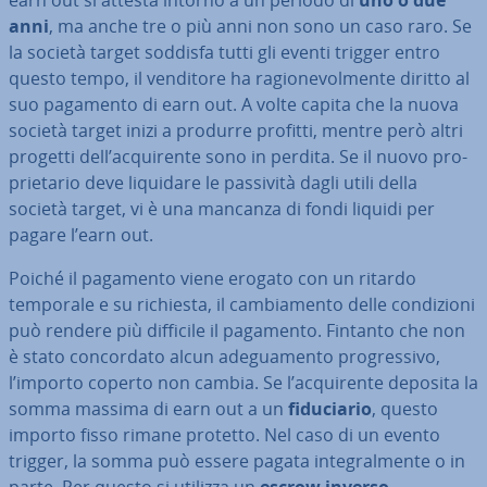
earn out si attesta intorno a un periodo di
uno o due
anni
, ma anche tre o più anni non sono un caso raro. Se
la società target soddisfa tutti gli eventi trigger entro
questo tempo, il venditore ha ra­gio­ne­vol­men­te diritto al
suo pagamento di earn out. A volte capita che la nuova
società target inizi a produrre profitti, mentre però altri
progetti dell’ac­qui­ren­te sono in perdita. Se il nuovo pro­
prie­ta­rio deve liquidare le passività dagli utili della
società target, vi è una mancanza di fondi liquidi per
pagare l’earn out.
Poiché il pagamento viene erogato con un ritardo
temporale e su richiesta, il cam­bia­men­to delle con­di­zio­ni
può rendere più difficile il pagamento. Fintanto che non
è stato con­cor­da­to alcun ade­gua­men­to pro­gres­si­vo,
l’importo coperto non cambia. Se l’ac­qui­ren­te deposita la
somma massima di earn out a un
fi­du­cia­rio
, questo
importo fisso rimane protetto. Nel caso di un evento
trigger, la somma può essere pagata in­te­gral­men­te o in