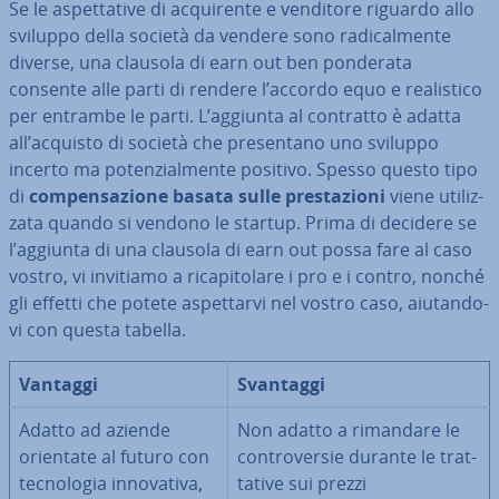
Se le aspet­ta­ti­ve di ac­qui­ren­te e venditore riguardo allo
sviluppo della società da vendere sono ra­di­cal­men­te
diverse, una clausola di earn out ben ponderata
consente alle parti di rendere l’accordo equo e rea­li­sti­co
per entrambe le parti. L’aggiunta al contratto è adatta
all’acquisto di società che pre­sen­ta­no uno sviluppo
incerto ma po­ten­zial­men­te positivo. Spesso questo tipo
di
com­pen­sa­zio­ne basata sulle pre­sta­zio­ni
viene uti­liz­
za­ta quando si vendono le startup. Prima di decidere se
l’aggiunta di una clausola di earn out possa fare al caso
vostro, vi invitiamo a ri­ca­pi­to­la­re i pro e i contro, nonché
gli effetti che potete aspet­tar­vi nel vostro caso, aiu­tan­do­
vi con questa tabella.
Vantaggi
Svantaggi
Adatto ad aziende
Non adatto a rimandare le
orientate al futuro con
con­tro­ver­sie durante le trat­
tec­no­lo­gia in­no­va­ti­va,
ta­ti­ve sui prezzi