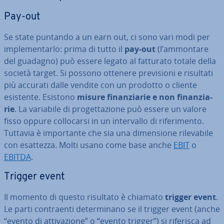
Pay-out
Se state puntando a un earn out, ci sono vari modi per
im­ple­men­tar­lo: prima di tutto il
pay-out
(l’ammontare
del guadagno) può essere legato al fatturato totale della
società target. Si possono ottenere pre­vi­sio­ni e risultati
più accurati dalle vendite con un prodotto o cliente
esistente. Esistono
misure fi­nan­zia­rie e non fi­nan­zia­
rie
. La variabile di pro­get­ta­zio­ne può essere un valore
fisso oppure col­lo­car­si in un in­ter­val­lo di ri­fe­ri­men­to.
Tuttavia è im­por­tan­te che sia una di­men­sio­ne ri­le­va­bi­le
con esattezza. Molti usano come base anche
EBIT
o
EBITDA
.
Trigger event
Il momento di questo risultato è chiamato
trigger event
.
Le parti con­traen­ti de­ter­mi­na­no se il trigger event (anche
“evento di at­ti­va­zio­ne” o “evento trigger”) si riferisca ad