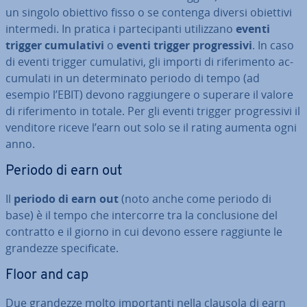
un singolo obiettivo fisso o se contenga diversi obiettivi
intermedi. In pratica i par­te­ci­pan­ti uti­liz­za­no
eventi
trigger cu­mu­la­ti­vi
o
eventi trigger pro­gres­si­vi
. In caso
di eventi trigger cu­mu­la­ti­vi, gli importi di ri­fe­ri­men­to ac­
cu­mu­la­ti in un de­ter­mi­na­to periodo di tempo (ad
esempio l’EBIT) devono rag­giun­ge­re o superare il valore
di ri­fe­ri­men­to in totale. Per gli eventi trigger pro­gres­si­vi il
venditore riceve l’earn out solo se il rating aumenta ogni
anno.
Periodo di earn out
Il
periodo di earn out
(noto anche come periodo di
base) è il tempo che in­ter­cor­re tra la con­clu­sio­ne del
contratto e il giorno in cui devono essere raggiunte le
grandezze spe­ci­fi­ca­te.
Floor and cap
Due grandezze molto im­por­tan­ti nella clausola di earn