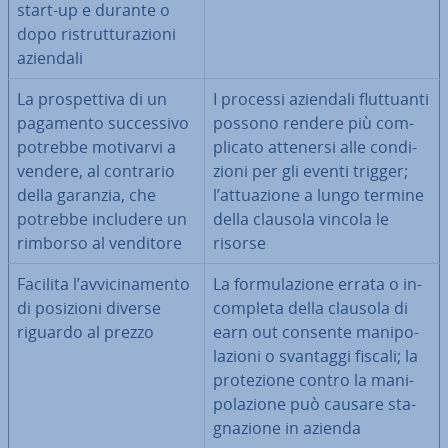
start-up e durante o
dopo ri­strut­tu­ra­zio­ni
aziendali
La pro­spet­ti­va di un
I processi aziendali flut­tuan­ti
pagamento suc­ces­si­vo
possono rendere più com­
potrebbe motivarvi a
pli­ca­to attenersi alle con­di­
vendere, al contrario
zio­ni per gli eventi trigger;
della garanzia, che
l’at­tua­zio­ne a lungo termine
potrebbe includere un
della clausola vincola le
rimborso al venditore
risorse
Facilita l’av­vi­ci­na­men­to
La for­mu­la­zio­ne errata o in­
di posizioni diverse
com­ple­ta della clausola di
riguardo al prezzo
earn out consente ma­ni­po­
la­zio­ni o svantaggi fiscali; la
pro­te­zio­ne contro la ma­ni­
po­la­zio­ne può causare sta­
gna­zio­ne in azienda