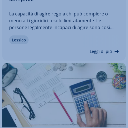
La capacità di agire regola chi può compiere o
meno atti giuridici o solo li­mi­ta­ta­men­te. Le
persone le­gal­men­te incapaci di agire sono così
protette e si evita che dan­neg­gi­no in­vo­lon­ta­ria­
Lessico
men­te se stessi o gli altri. Ma che cosa significa
esat­ta­men­te capacità di agire? Che cosa…
Leggi di più