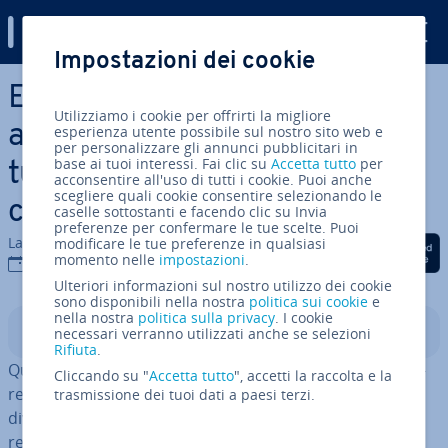
Digital Guide
Impostazioni dei cookie
Vai al contenuto prin­ci­pa­le
Earn out nelle vendite
Utilizziamo i cookie per offrirti la migliore
aziendali: garanzia di una si­
esperienza utente possibile sul nostro sito web e
per personalizzare gli annunci pubblicitari in
base ai tuoi interessi. Fai clic su
Accetta tutto
per
tua­zio­ne “win-win” o causa di
acconsentire all'uso di tutti i cookie. Puoi anche
scegliere quali cookie consentire selezionando le
contese?
caselle sottostanti e facendo clic su Invia
preferenze per confermare le tue scelte. Puoi
La redazione di IONOS
modificare le tue preferenze in qualsiasi
Condividi via Facebook
Condividi via Twitter
Condividi via Li
momento nelle
impostazioni
.
12 set 2023
Ulteriori informazioni sul nostro utilizzo dei cookie
sono disponibili nella nostra
politica sui cookie
e
nella nostra
politica sulla privacy
. I cookie
Indice
necessari verranno utilizzati anche se selezioni
Rifiuta
.
Quando si tratta di vendite aziendali non sempre ac­qui­
Cliccando su "
Accetta tutto
", accetti la raccolta e la
ren­ti e venditori con­cor­da­no sul prezzo a causa dei
trasmissione dei tuoi dati a paesi terzi.
diversi punti di vista sull’azienda. Difatti mentre l’ac­qui­
ren­te vuole con­cen­trar­si sui possibili rischi, il venditore