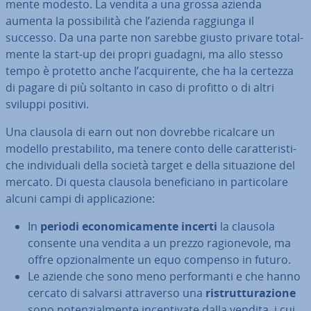
men­te modesto. La vendita a una grossa azienda
aumenta la pos­si­bi­li­tà che l’azienda raggiunga il
successo. Da una parte non sarebbe giusto privare to­tal­
men­te la start-up dei propri guadagni, ma allo stesso
tempo è protetto anche l’ac­qui­ren­te, che ha la certezza
di pagare di più soltanto in caso di profitto o di altri
sviluppi positivi.
Una clausola di earn out non dovrebbe ricalcare un
modello pre­sta­bi­li­to, ma tenere conto delle ca­rat­te­ri­sti­
che in­di­vi­dua­li della società target e della si­tua­zio­ne del
mercato. Di questa clausola be­ne­fi­cia­no in par­ti­co­la­re
alcuni campi di ap­pli­ca­zio­ne:
In
periodi eco­no­mi­ca­men­te incerti
la clausola
consente una vendita a un prezzo ra­gio­ne­vo­le, ma
offre op­zio­nal­men­te un equo compenso in futuro.
Le aziende che sono meno per­for­man­ti e che hanno
cercato di salvarsi at­tra­ver­so una
ri­strut­tu­ra­zio­ne
sono po­ten­zial­men­te in­cen­ti­va­te dalla vendita, i cui