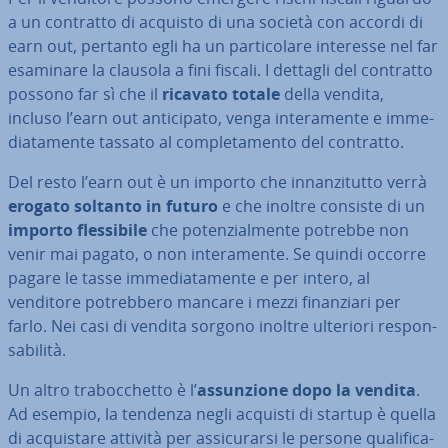
a un contratto di acquisto di una società con accordi di
earn out, pertanto egli ha un par­ti­co­la­re interesse nel far
esaminare la clausola a fini fiscali. I dettagli del contratto
possono far sì che il
ricavato totale
della vendita,
incluso l’earn out an­ti­ci­pa­to, venga in­te­ra­men­te e im­me­
dia­ta­men­te tassato al com­ple­ta­men­to del contratto.
Del resto l’earn out è un importo che in­nan­zi­tut­to verrà
erogato soltanto in futuro
e che inoltre consiste di un
importo fles­si­bi­le
che po­ten­zial­men­te potrebbe non
venir mai pagato, o non in­te­ra­men­te. Se quindi occorre
pagare le tasse im­me­dia­ta­men­te e per intero, al
venditore po­treb­be­ro mancare i mezzi fi­nan­zia­ri per
farlo. Nei casi di vendita sorgono inoltre ulteriori re­spon­
sa­bi­li­tà.
Un altro tra­boc­chet­to è l’
as­sun­zio­ne dopo la vendita
.
Ad esempio, la tendenza negli acquisti di startup è quella
di ac­qui­sta­re attività per as­si­cu­rar­si le persone qua­li­fi­ca­