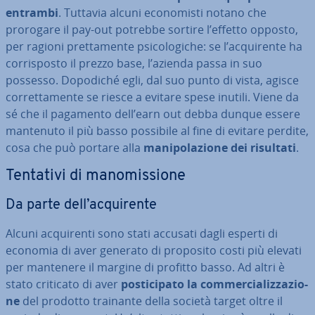
entrambi
. Tuttavia alcuni eco­no­mi­sti notano che
prorogare il pay-out potrebbe sortire l’effetto opposto,
per ragioni pret­ta­men­te psi­co­lo­gi­che: se l’ac­qui­ren­te ha
cor­ri­spo­sto il prezzo base, l’azienda passa in suo
possesso. Dopodiché egli, dal suo punto di vista, agisce
cor­ret­ta­men­te se riesce a evitare spese inutili. Viene da
sé che il pagamento dell’earn out debba dunque essere
mantenuto il più basso possibile al fine di evitare perdite,
cosa che può portare alla
ma­ni­po­la­zio­ne dei risultati
.
Tentativi di ma­no­mis­sio­ne
Da parte dell’ac­qui­ren­te
Alcuni ac­qui­ren­ti sono stati accusati dagli esperti di
economia di aver generato di proposito costi più elevati
per mantenere il margine di profitto basso. Ad altri è
stato criticato di aver
po­sti­ci­pa­to la com­mer­cia­liz­za­zio­
ne
del prodotto trainante della società target oltre il