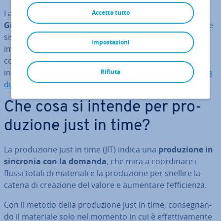
La pro­du­zio­ne just in time è stata
svi­lup­pa­ta in
Accetta tutto
Giappone
e si è ormai affermata in tutto il mondo come
sistema snello di ac­qui­si­zio­ne e pro­du­zio­ne. Esso trova
impostazioni
impiego so­prat­tut­to nei grandi gruppi con prodotti
complessi ed è adatto in par­ti­co­la­re per mercati piccoli
in cui le aziende traggono poco vantaggio dall’
economia
Rifiuta
di scala
.
Che cosa si intende per pro­
du­zio­ne just in time?
La pro­du­zio­ne just in time (JIT) indica una
pro­du­zio­ne in
sincronia con la domanda
, che mira a coor­di­na­re i
flussi totali di materiali e la pro­du­zio­ne per snellire la
catena di creazione del valore e aumentare l’ef­fi­cien­za.
Con il metodo della pro­du­zio­ne just in time, con­se­gnan­
do il materiale solo nel momento in cui è ef­fet­ti­va­men­te