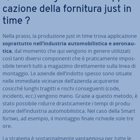
ca­zio­ne della fornitura just in
time ?
Nella prassi, la pro­du­zio­ne just in time trova ap­pli­ca­zio­ne
so­prat­tut­to nell’industria au­to­mo­bi­li­sti­ca e ae­ro­nau­
ti­ca
, dal momento che qui vengono in genere uti­liz­za­ti
così tanti diversi com­po­nen­ti che è pra­ti­ca­men­te im­pos­
si­bi­le tenerli tutti a magazzino di­ret­ta­men­te sulla linea di
montaggio. Le aziende dell’indotto spesso sono situate
nelle immediate vicinanze dell’azienda ac­qui­ren­te
cosicché lunghi tragitti e rischi con­se­guen­ti (code,
incidenti, ecc.) vengono meno. Grazie a questo metodo, è
stato possibile ridurre dra­sti­ca­men­te i tempi di pro­du­
zio­ne dell’industria au­to­mo­bi­li­sti­ca. Nel caso della Smart
fortwo, ad esempio, il montaggio finale richiede sole tre
ore.
La strategia è so­stan­zial­men­te van­tag­gio­sa per tutte le