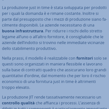
La pro­du­zio­ne just in time è stata svi­lup­pa­ta per prodotti
per i quali la domanda è e rimane costante. Inoltre si
parte dal pre­sup­po­sto che i mezzi di pro­du­zio­ne siano fa­
cil­men­te di­spo­ni­bi­li. Le aziende ne­ces­si­ta­no di una
buona in­fra­strut­tu­ra
. Per ridurre i rischi dello stretto
legame all’uno o all’altro fornitore, è con­si­glia­bi­le che le
aziende dell’indotto si trovino nelle immediate vicinanze
dello sta­bi­li­men­to pro­dut­ti­vo.
Nella prassi, il modello è rea­liz­za­bi­le con
fornitori
solo se
questi sono or­ga­niz­za­ti in maniera fles­si­bi­le e lavorano
sulla base di contratti quadro che as­si­cu­ra­no loro grandi
quan­ti­ta­ti­vi d’ordine, dal momento che per loro il rischio
economico di una fornitura just in time è al­tri­men­ti
troppo elevato.
La pro­du­zio­ne JIT rende tas­sa­ti­va­men­te ne­ces­sa­rio un
controllo qualità
che affianca i processi. L’assenza di
difetti in tutti i com­po­nen­ti è par­ti­co­lar­men­te im­por­tan­te