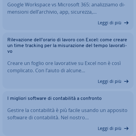
Google Workspace vs Microsoft 365: ana­liz­zia­mo di­
men­sio­ni dell’archivio, app, sicurezza,…
Leggi di più
Ri­le­va­zio­ne dell’orario di lavoro con Excel: come creare
un time tracking per la mi­su­ra­zio­ne del tempo la­vo­ra­ti­
vo
Creare un foglio ore la­vo­ra­ti­ve su Excel non è così
com­pli­ca­to. Con l’aiuto di alcune…
Leggi di più
I migliori software di con­ta­bi­li­tà a confronto
Gestire la con­ta­bi­li­tà è più facile usando un apposito
software di con­ta­bi­li­tà. Nel nostro…
Leggi di più