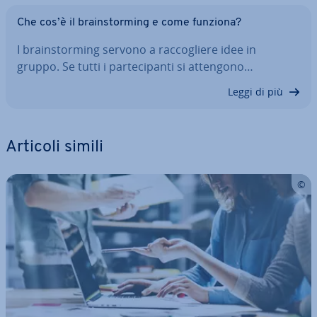
Che cos’è il brain­stor­ming e come funziona?
I brain­stor­ming servono a rac­co­glie­re idee in
gruppo. Se tutti i par­te­ci­pan­ti si attengono…
Leggi di più
Articoli simili