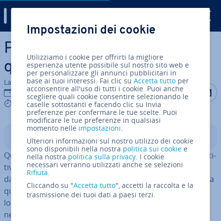
Digital Guide
Impostazioni dei cookie
Vai al contenuto prin­ci­pa­le
Pro­du­zio­ne just in time:
Utilizziamo i cookie per offrirti la migliore
quando è adatta?
esperienza utente possibile sul nostro sito web e
per personalizzare gli annunci pubblicitari in
base ai tuoi interessi. Fai clic su
Accetta tutto
per
La redazione di IONOS
acconsentire all'uso di tutti i cookie. Puoi anche
Condividi 
Condiv
C
12 set 2023
scegliere quali cookie consentire selezionando le
7 mins
caselle sottostanti e facendo clic su Invia
preferenze per confermare le tue scelte. Puoi
modificare le tue preferenze in qualsiasi
momento nelle
impostazioni
.
Indice
Ulteriori informazioni sul nostro utilizzo dei cookie
sono disponibili nella nostra
politica sui cookie
e
Quando il mercato è ca­rat­te­riz­za­to da una forte com­pe­ti­
nella nostra
politica sulla privacy
. I cookie
necessari verranno utilizzati anche se selezioni
ti­vi­tà, le aziende hanno poco margine per di­stin­guer­si
Rifiuta
.
dalla con­cor­ren­za per il prezzo di prodotto praticato o la
Cliccando su "
Accetta tutto
", accetti la raccolta e la
qualità di prodotto offerta. Esse possono mi­glio­ra­re la
trasmissione dei tuoi dati a paesi terzi.
loro
red­di­ti­vi­tà
solo mediante un’ef­fi­cien­za maggiore
nella catena di creazione del valore.