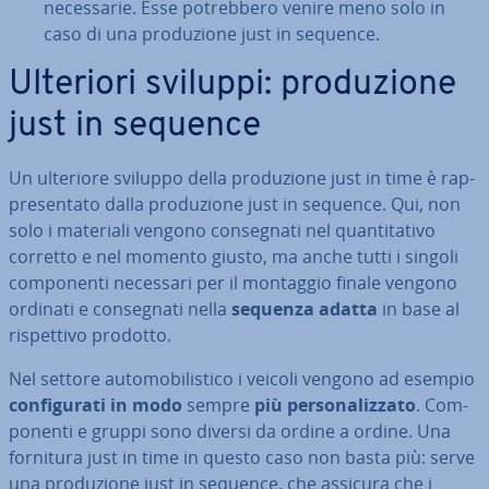
ne­ces­sa­rie. Esse po­treb­be­ro venire meno solo in
caso di una pro­du­zio­ne just in sequence.
Ulteriori sviluppi: pro­du­zio­ne
just in sequence
Un ulteriore sviluppo della pro­du­zio­ne just in time è rap­
pre­sen­ta­to dalla pro­du­zio­ne just in sequence. Qui, non
solo i materiali vengono con­se­gna­ti nel quan­ti­ta­ti­vo
corretto e nel momento giusto, ma anche tutti i singoli
com­po­nen­ti necessari per il montaggio finale vengono
ordinati e con­se­gna­ti nella
sequenza adatta
in base al
ri­spet­ti­vo prodotto.
Nel settore au­to­mo­bi­li­sti­co i veicoli vengono ad esempio
con­fi­gu­ra­ti in modo
sempre
più per­so­na­liz­za­to
. Com­
po­nen­ti e gruppi sono diversi da ordine a ordine. Una
fornitura just in time in questo caso non basta più: serve
una pro­du­zio­ne just in sequence, che assicura che i