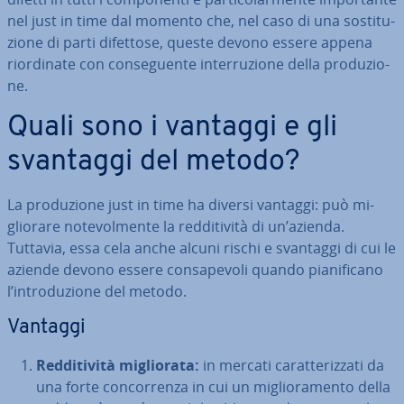
nel just in time dal momento che, nel caso di una so­sti­tu­
zio­ne di parti difettose, queste devono essere appena
rior­di­na­te con con­se­guen­te in­ter­ru­zio­ne della pro­du­zio­
ne.
Quali sono i vantaggi e gli
svantaggi del metodo?
La pro­du­zio­ne just in time ha diversi vantaggi: può mi­
glio­ra­re no­te­vol­men­te la red­di­ti­vi­tà di un’azienda.
Tuttavia, essa cela anche alcuni rischi e svantaggi di cui le
aziende devono essere con­sa­pe­vo­li quando pia­ni­fi­ca­no
l’in­tro­du­zio­ne del metodo.
Vantaggi
Red­di­ti­vi­tà mi­glio­ra­ta:
in mercati ca­rat­te­riz­za­ti da
una forte con­cor­ren­za in cui un mi­glio­ra­men­to della