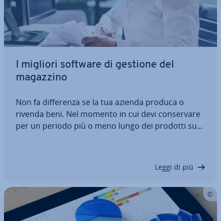
I migliori software di gestione del
magazzino
Non fa dif­fe­ren­za se la tua azienda produca o
rivenda beni. Nel momento in cui devi con­ser­va­re
per un periodo più o meno lungo dei prodotti sugli
scaffali del tuo magazzino o del tuo punto vendita,
è fon­da­men­ta­le disporre di in­for­ma­zio­ni per ogni
articolo, così che nulla vada…
Leggi di più