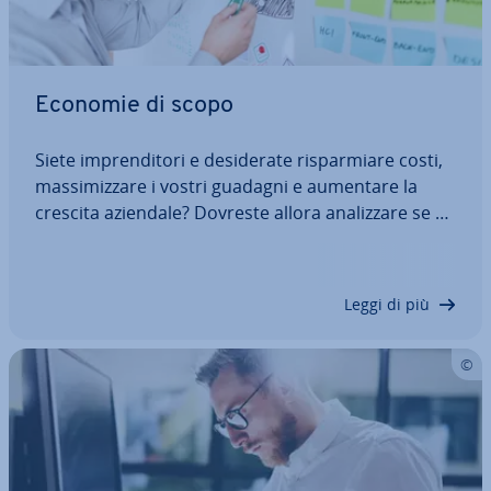
Economie di scopo
Siete im­pren­di­to­ri e de­si­de­ra­te ri­spar­mia­re costi,
mas­si­miz­za­re i vostri guadagni e aumentare la
crescita aziendale? Dovreste allora ana­liz­za­re se e
come sfruttare al meglio le economie di scopo
nella vostra azienda. In questo articolo sco­pri­re­te
come rea­liz­za­re quanto appena…
Leggi di più