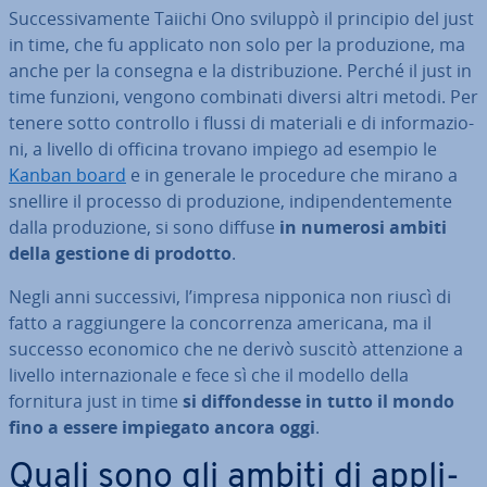
Suc­ces­si­va­men­te Taiichi Ono sviluppò il principio del just
in time, che fu applicato non solo per la pro­du­zio­ne, ma
anche per la consegna e la di­stri­bu­zio­ne. Perché il just in
time funzioni, vengono combinati diversi altri metodi. Per
tenere sotto controllo i flussi di materiali e di in­for­ma­zio­
ni, a livello di officina trovano impiego ad esempio le
Kanban board
e in generale le procedure che mirano a
snellire il processo di pro­du­zio­ne, in­di­pen­den­te­men­te
dalla pro­du­zio­ne, si sono diffuse
in numerosi ambiti
della gestione di prodotto
.
Negli anni suc­ces­si­vi, l’impresa nipponica non riuscì di
fatto a rag­giun­ge­re la con­cor­ren­za americana, ma il
successo economico che ne derivò suscitò at­ten­zio­ne a
livello in­ter­na­zio­na­le e fece sì che il modello della
fornitura just in time
si dif­fon­des­se in tutto il mondo
fino a essere impiegato ancora oggi
.
Quali sono gli ambiti di ap­pli­