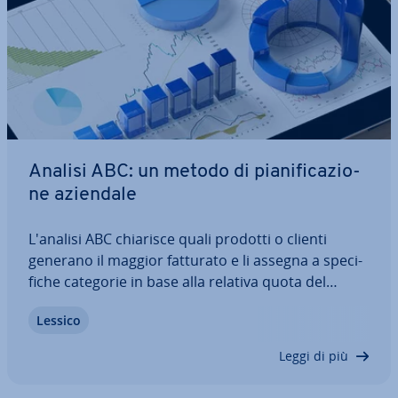
Analisi ABC: un metodo di pia­ni­fi­ca­zio­
ne aziendale
L'analisi ABC chiarisce quali prodotti o clienti
generano il maggior fatturato e li assegna a spe­ci­
fi­che categorie in base alla relativa quota del
valore totale. In questo modo è possibile in­di­vi­
Lessico
dua­re a colpo d'occhio quali posizioni sono molto
im­por­tan­ti e do­vreb­be­ro essere…
Leggi di più