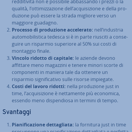
red­di­ti­vi­tà non è possibile ab­bas­san­do i prezzi o la
qualità, l’ot­ti­miz­za­zio­ne dell’ac­qui­si­zio­ne e della pro­
du­zio­ne può essere la strada migliore verso un
maggiore guadagno.
Processo di pro­du­zio­ne ac­ce­le­ra­to:
nell’industria
au­to­mo­bi­li­sti­ca tedesca si è in parte riusciti a con­se­
gui­re un risparmio superiore al 50% sui costi di
montaggio finale.
Vincolo ridotto di capitale:
le aziende devono
affittare meno magazzini e tenere minori scorte di
com­po­nen­ti in maniera tale da ottenere un
risparmio si­gni­fi­ca­ti­vo sulle risorse impiegate.
Costi del lavoro ridotti:
nella pro­du­zio­ne just in
time, l’ac­qui­si­zio­ne è net­ta­men­te più economica,
essendo meno di­spen­dio­sa in termini di tempo.
Svantaggi
Pia­ni­fi­ca­zio­ne det­ta­glia­ta:
la fornitura just in time
pre­sup­po­ne una pia­ni­fi­ca­zio­ne det­ta­glia­ta e perfetta