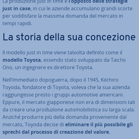
La pro­du­zio­ne just in time è
l’opposto delle strategie
just in case
, in cui le aziende ac­cu­mu­la­no grandi scorte
per sod­di­sfa­re la massima domanda del mercato in
tempi rapidi.
La storia della sua con­ce­zio­ne
Il modello just in time viene talvolta definito come il
modello Toyota
, essendo stato svi­lup­pa­to da Taichii
Ono, un ingegnere ex direttore Toyota.
Nell’immediato do­po­guer­ra, dopo il 1945, Kiichiro
Toyoda, fondatore di Toyota, voleva che la sua azienda
rag­giun­ges­se presto i gruppi au­to­mo­ti­ve americani.
Eppure, il mercato giap­po­ne­se non era di di­men­sio­ni tali
da creare una pro­du­zio­ne au­to­mo­bi­li­sti­ca su larga scala.
Anziché produrre più della domanda pro­ve­nien­te dal
mercato, Toyoda decise di
eliminare il più possibile gli
sprechi dal processo di creazione del valore.