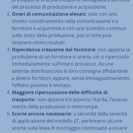
del processo di pro­du­zio­ne e ac­qui­si­zio­ne.
Oneri di co­mu­ni­ca­zio­ne elevati:
solo con uno
stretto coor­di­na­men­to nella co­mu­ni­ca­zio­ne tra
fornitore e ac­qui­ren­te e con uno scambio continuo
sullo stato della pro­du­zio­ne, just in time può
ottenere ottimi risultati.
Di­pen­den­za crescente dal fornitore:
non appena la
pro­du­zio­ne di un fornitore si arena, ciò si ri­per­cuo­te
im­me­dia­ta­men­te sull’intero processo. Alcune
aziende di­stri­bui­sco­no le loro consegne af­fi­dan­do­le
a diversi fornitori; eppure, senza im­ma­gaz­zi­na­men­to,
l’effetto positivo è limitato.
Maggiore ri­per­cus­sio­ne delle dif­fi­col­tà di
trasporto:
non appena il trasporto ritarda, l’avan­za­
men­to della pro­du­zio­ne si in­ter­rom­pe.
Scorte ancora ne­ces­sa­rie:
a seconda della severità
di ap­pli­ca­zio­ne del modello JIT, perlomeno alcune
scorte sulla linea di montaggio con­ti­nua­no a essere