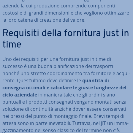
aziende la cui pro­du­zio­ne comprende com­po­nen­ti
costosi e di grandi di­men­sio­ni e che vogliono ot­ti­miz­za­re
la loro catena di creazione del valore.
Requisiti della fornitura just in
time
Uno dei requisiti per una fornitura just in time di
successo è una buona pia­ni­fi­ca­zio­ne dei trasporti
nonché uno stretto coor­di­na­men­to tra fornitore e ac­qui­
ren­te. Quest’ultimo deve definire le
quantità di
consegna ottimali e calcolare le giuste lunghezze del
ciclo
aziendale
in maniera tale che gli ordini siano
puntuali e i prodotti con­se­gna­ti vengano montati senza
soluzione di con­ti­nui­tà anziché dover essere con­ser­va­ti
nei pressi del punto di montaggio finale. Brevi tempi di
attesa sono in parte ine­vi­ta­bi­li. Tuttavia, nel JIT un im­ma­
gaz­zi­na­men­to nel senso classico del termine non c’è.