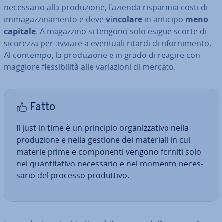
ne­ces­sa­rio alla pro­du­zio­ne, l’azienda risparmia costi di
im­ma­gaz­zi­na­men­to e deve
vincolare
in anticipo
meno
capitale
. A magazzino si tengono solo esigue scorte di
sicurezza per ovviare a eventuali ritardi di ri­for­ni­men­to.
Al contempo, la pro­du­zio­ne è in grado di reagire con
maggiore fles­si­bi­li­tà alle va­ria­zio­ni di mercato.
Fatto
Il just in time è un principio or­ga­niz­za­ti­vo nella
pro­du­zio­ne e nella gestione dei materiali in cui
materie prime e com­po­nen­ti vengono forniti solo
nel quan­ti­ta­ti­vo ne­ces­sa­rio e nel momento ne­ces­
sa­rio del processo pro­dut­ti­vo.