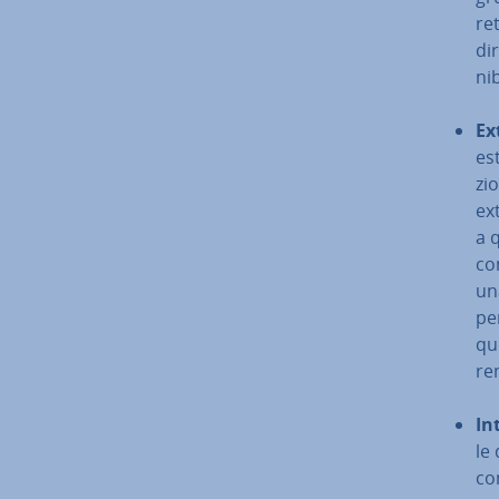
ret
dir
ni­
Ex
est
zio
ex
a q
con
una
per
que
ren
In
le 
com