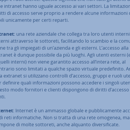
e intranet hanno uguale accesso ai vari settori. La li­mi­ta­zio­
itti di accesso serve proprio a rendere alcune in­for­ma­zio­ni 
bi­li uni­ca­men­te per certi reparti.
tranet
: una rete aziendale che collega tra loro utenti intern
erni at­tra­ver­so le sottoreti, fa­ci­li­tan­do lo scambio e la co­mu
­ne tra gli impiegati di un’azienda e gli esterni. L’accesso alla
tranet è dunque possibile da più luoghi. Agli utenti esterni 
uelli interni) non viene garantito accesso all’intera rete, al
trario sono limitati a qualche spazio virtuale pre­de­fi­ni­to. 
 extranet si uti­liz­za­no controlli d’accesso, gruppi e ruoli ut
 definire quali in­for­ma­zio­ni possono accedere i singoli utent
sto modo fornitori e clienti di­spon­go­no di diritti d’accesso d
­ti.
ternet
: Internet è un ammasso globale e pub­bli­ca­men­te ac­ces
di reti in­for­ma­ti­che. Non si tratta di una rete omogenea, ma
pone di molte sottoreti, anche alquanto di­ver­si­fi­ca­te.