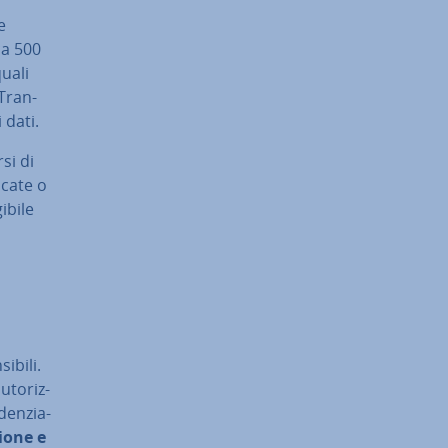
e
rca 500
quali
 Tran­
 dati.
si di
dicate o
­bi­le
ibili.
to­riz­
den­zia­
io­ne e