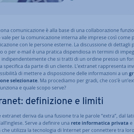
a co­mu­ni­ca­zio­ne è alla base di una col­la­bo­ra­zio­ne fun­zio­
vale per la co­mu­ni­ca­zio­ne interna alle imprese così come p
i­ca­zio­ne con le persone esterne. La di­scus­sio­ne di dettagli 
o o per e-mail è una pratica di­spen­dio­sa in termini di impe
in­di­pen­den­te­men­te che si tratti di un ordine presso un fo
a specifica da parte di un cliente. L’extranet rap­pre­sen­ta in
si­bi­li­tà di mettere a di­spo­si­zio­ne delle in­for­ma­zio­ni a un
g
one se­le­zio­na­te
. Ma pro­ce­dia­mo per gradi, che cos’è un’e
unziona e quale scopo serve?
anet: de­fi­ni­zio­ne e limiti
 extranet deriva da una fusione tra le parole “extra”, dal lat
dall’inglese. Serve a definire una
rete in­for­ma­ti­ca privata
e 
ta che utilizza la tec­no­lo­gia di Internet per con­net­te­re tra lo