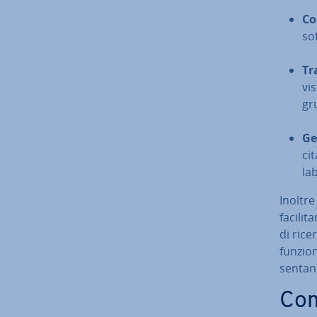
Coo
so
Tra
vis
gr
Ge
ci­
la­
Inoltre
fa­ci­l
di rice
funzion
sen­ta­
Com