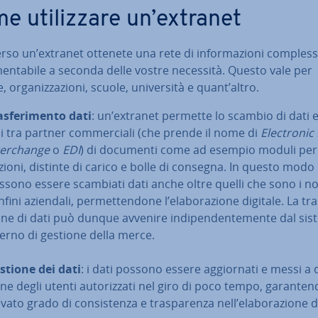
 uti­liz­za­re un’extranet
ver­so un’extranet ottenete una rete di in­for­ma­zio­ni com­ples­s
men­ta­bi­le a seconda delle vostre necessità. Questo vale per
 or­ga­niz­za­zio­ni, scuole, uni­ver­si­tà e quant’altro.
­sfe­ri­men­to dati
: un’extranet permette lo scambio di dati el
­ci tra partner com­mer­cia­li (che prende il nome di
Elec­tro­ni
ter­chan­ge
o
EDI
) di documenti come ad esempio moduli per 
­zio­ni, distinte di carico e bolle di consegna. In questo modo
ssono essere scambiati dati anche oltre quelli che sono i n
fini aziendali, per­met­ten­do­ne l’ela­bo­ra­zio­ne digitale. La tra
o­ne di dati può dunque avvenire in­di­pen­den­te­men­te dal si
terno di gestione della merce.
stione dei dati
: i dati possono essere ag­gior­na­ti e messi a di
­ne degli utenti au­to­riz­za­ti nel giro di poco tempo, ga­ran­ten
vato grado di con­si­sten­za e tra­spa­ren­za nell’ela­bo­ra­zio­ne d