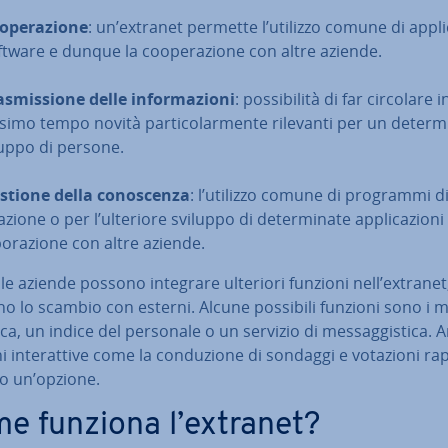
­pe­ra­zio­ne
: un’extranet permette l’utilizzo comune di ap­pli­c
ftware e dunque la coo­pe­ra­zio­ne con altre aziende.
­smis­sio­ne delle in­for­ma­zio­ni
: pos­si­bi­li­tà di far circolare 
­si­mo tempo novità par­ti­co­lar­men­te rilevanti per un de­ter­mi
uppo di persone.
stione della co­no­scen­za
: l’utilizzo comune di programmi di
ta­zio­ne o per l’ulteriore sviluppo di de­ter­mi­na­te ap­pli­ca­zio­ni
bo­ra­zio­ne con altre aziende.
 le aziende possono integrare ulteriori funzioni nell’extranet
i­ta­no lo scambio con esterni. Alcune possibili funzioni sono i 
rca, un indice del personale o un servizio di mes­sag­gi­sti­ca. 
i in­te­rat­ti­ve come la con­du­zio­ne di sondaggi e votazioni rap
no un’opzione.
e funziona l’extranet?