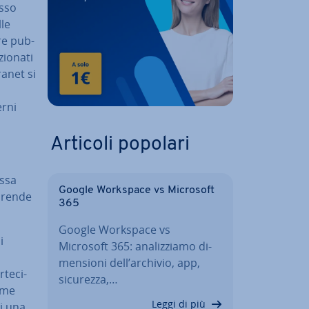
esso
lle
ere pub­
io­na­ti
ranet si
erni
Articoli popolari
essa
Google Workspace vs Microsoft
e rende
365
Google Workspace vs
i
Microsoft 365: ana­liz­zia­mo di­
men­sio­ni dell’archivio, app,
te­ci­
sicurezza,…
come
Leggi di più
di una