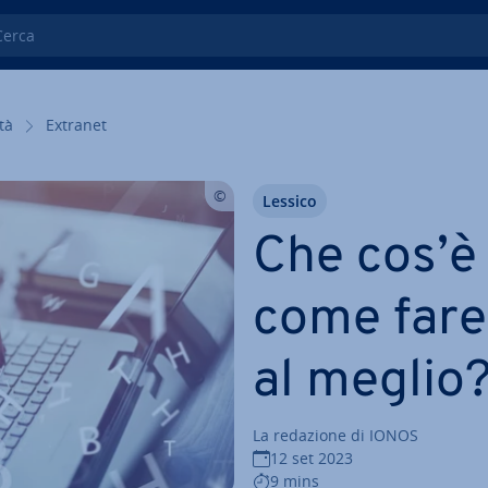
ca
­tà
Extranet
Lessico
Che cos’è 
come fare 
al meglio
La redazione di IONOS
12 set 2023
9 mins