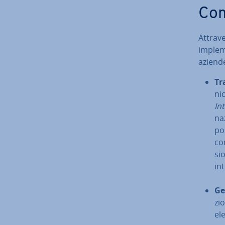
Come
At­tra­
im­ple­
aziende,
Tra
ni
In­
na
po
con
si
in
Ge
zio
ele