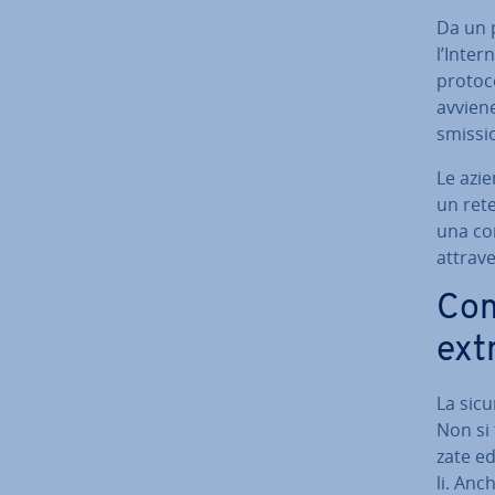
Da un 
l’Inter
pro­to­c
avviene 
smis­si
Le azie
un rete
una con
at­tra­v
Com
ext
La sicu
Non si 
za­te e
li. Anc