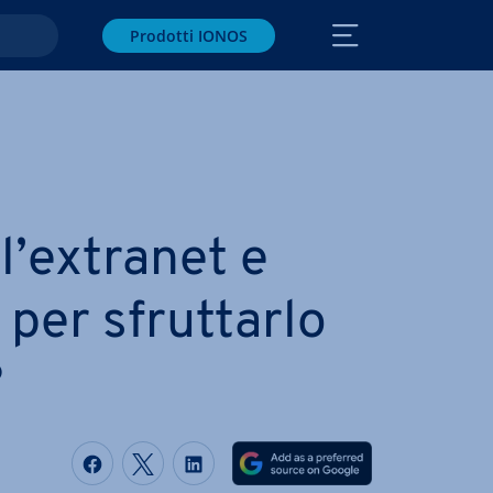
Prodotti IONOS
l’extranet e
per sfrut­tar­lo
?
Condividi via Facebook
Condividi via Twitter
Condividi via LinkedIN