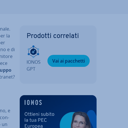
na­le.
er la
Prodotti correlati
per
gno e di
rnitore
Vai ai pacchetti
IONOS
vece
GPT
ruppo
xtranet?
ino, e
con­
ro un