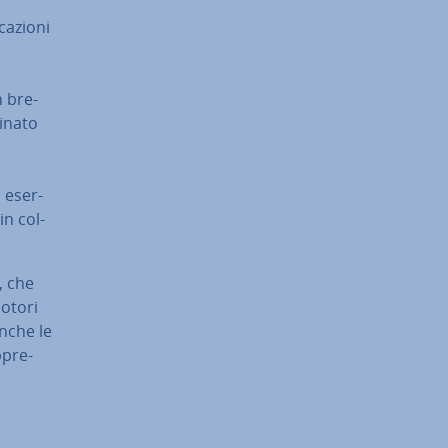
a­zio­ni
in bre­
­na­to
 eser­
 in col­
, che
motori
Anche le
­pre­