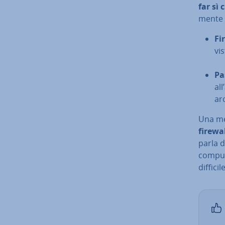
far sì 
men­te
Fi
vi
Pa
al
ar­
Una mes
firewa
parla 
compute
difficil