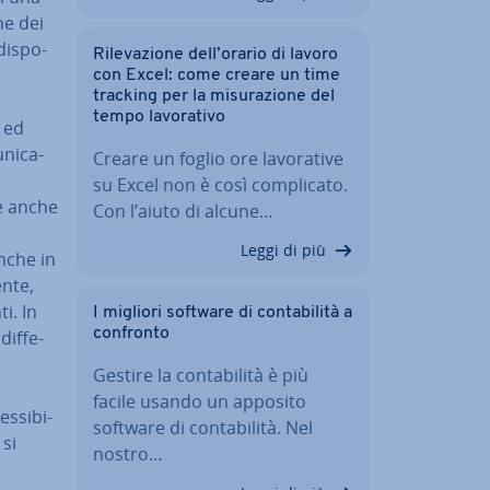
ne dei
di­spo­
Ri­le­va­zio­ne dell’orario di lavoro
con Excel: come creare un time
tracking per la mi­su­ra­zio­ne del
tempo la­vo­ra­ti­vo
i ed
­ni­ca­
Creare un foglio ore la­vo­ra­ti­ve
su Excel non è così com­pli­ca­to.
(e anche
Con l’aiuto di alcune…
Leggi di più
Anche in
ente,
i. In
I migliori software di con­ta­bi­li­tà a
confronto
if­fe­
Gestire la con­ta­bi­li­tà è più
facile usando un apposito
­si­bi­
software di con­ta­bi­li­tà. Nel
 si
nostro…