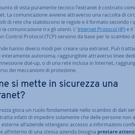
punto di vista puramente tecnico l’extranet è costruito com
net. La co­mu­ni­ca­zio­ne avviene at­tra­ver­so una raccolta di ci
ol­li di rete che sta­bi­li­sco­no le regole e il formato secondo i 
la co­mu­ni­ca­zio­ne tra gli utenti. L’
Internet Protocol (IP)
e il
on Control Protocol (TCP) servono da base per lo scambio di
nde hanno diversi modi per creare una extranet. Può trattar
 in­te­ra­men­te autonoma, rag­giun­gi­bi­le at­tra­ver­so linee de
­nes­sio­ne dial-up, o di una rete inclusa in Internet, rag­giun­gi
er­so dei mec­ca­ni­smi di pro­te­zio­ne.
e si mette in sicurezza una
ranet?
rezza gioca un ruolo fon­da­men­ta­le nello scambio di dati sens
tratta infatti di impedire solamente che delle persone non au­
d esterne all’aziende ottengano accesso a in­for­ma­zio­ni con­fi­
he all’interno di una stessa azienda bisogna
prestare at­ten­z