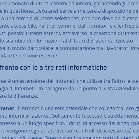
se­le­zio­na­to di utenti esterni ed interni, ga­ran­ten­do­gli acc
te in questione. L’extranet serve a mettere a di­spo­si­zio­ne de
 a una cerchia di utenti se­le­zio­na­ti, che non deve però ess
en­te ac­ces­si­bi­le. Partner com­mer­cia­li, fornitori e clienti se­le­z
tti possibili utenti esterni. At­tra­ver­so la creazione di un’ext
a lo scambio di in­for­ma­zio­ni al di fuori dell’azienda. Questo
a in modo par­ti­co­la­re la co­mu­ni­ca­zio­ne tra i la­vo­ra­to­ri int
enda e le persone esterne.
fronto con le altre reti in­for­ma­ti­che
net è un’esten­sio­ne dell’intranet, che utilizza tra l’altro la st
lo­gia di Internet. Un paragone da un punto di vista aziendal
re le dif­fe­ren­ze.
tranet
: l'in­tra­net è una rete aziendale che collega tra loro gl
nti interni all’azienda. So­li­ta­men­te l’accesso è stret­ta­men­te
nesso a un luogo specifico. I diritti di accesso dei singoli par­
n­ti vengono regolati at­tra­ver­so i controlli di accesso così 
uppi e ruoli utente. Questo significa che non tutti gli utenti 