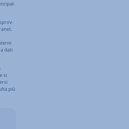
­ci­pal­
 sprov­
ranet.
nterni
 a dati
n
e si
ersi
ulta più