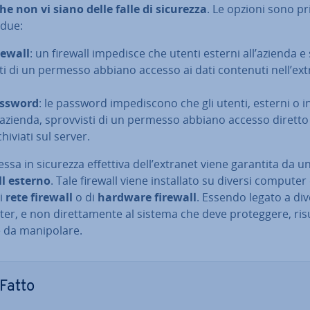
che non vi siano delle falle di sicurezza
. Le opzioni sono prin
 due:
rewall
: un firewall impedisce che utenti esterni all’azienda e
­sti di un permesso abbiano accesso ai dati contenuti nell’ext
ssword
: le password im­pe­di­sco­no che gli utenti, esterni o i
l’azienda, sprov­vi­sti di un permesso abbiano accesso diretto
chi­via­ti sul server.
sa in sicurezza effettiva dell’extranet viene garantita da u
ll esterno
. Tale firewall viene in­stal­la­to su diversi computer 
di
rete firewall
o di
hardware firewall
. Essendo legato a div
r, e non di­ret­ta­men­te al sistema che deve pro­teg­ge­re, ris
e da ma­ni­po­la­re.
Fatto