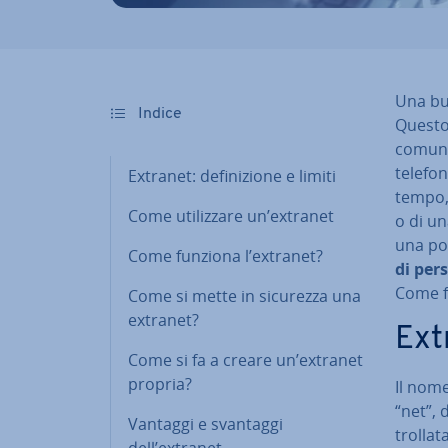
Una buon
Indice
Questo 
co­mu­n
telefon
Extranet: de­fi­ni­zio­ne e limiti
tempo, 
Come uti­liz­za­re un’extranet
o di un
una pos­
Come funziona l’extranet?
di pers
Come f
Come si mette in sicurezza una
extranet?
Extr
Come si fa a creare un’extranet
propria?
Il nome
“net”, 
Vantaggi e svantaggi
trol­la­
dell’extranet