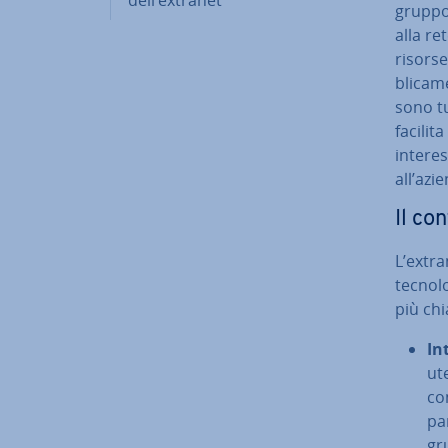
gruppo 
alla re
risorse
bli­ca­m
sono tu
facilit
interess
all’azi
Il con
L’extra
tec­no­
più chia
In
ute
con
pa
gr