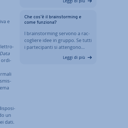
Leggi di più
Che cos’è il brain­stor­ming e
i­va e
come funziona?
I brain­stor­ming servono a rac­
co­glie­re idee in gruppo. Se tutti
et­tro­
i par­te­ci­pan­ti si attengono…
c Data
Leggi di più
or­di­
ormali
­smis­
stema
­spo­si­
­do un
ei dati.