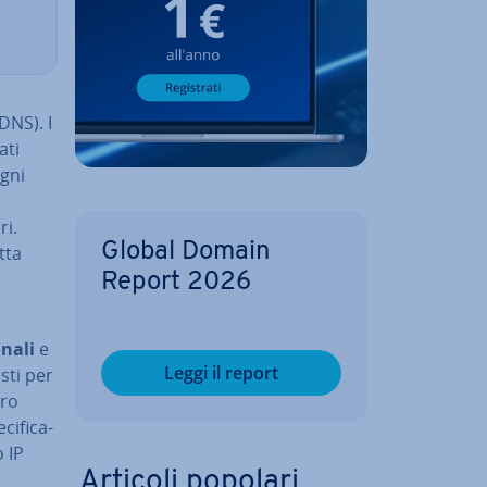
DNS). I
ati
Ogni
ri.
Global Domain
tta
Report 2026
l
nali
e
Leggi il report
sti per
ero
i­fi­ca­
o IP
Articoli popolari