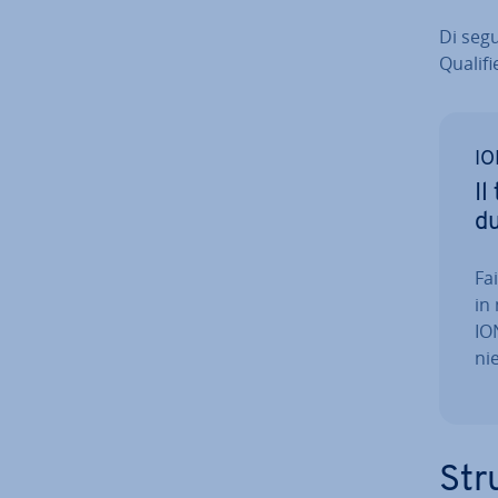
Di segu
Qualif
IO
Il
dut
Fa
in
ION
ni
Str