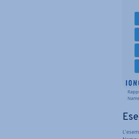
Rap­p
Name
Ese
L'esemp