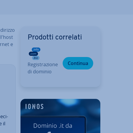
i­riz­zo
l'host
Prodotti correlati
ernet e
Continua
Re­gi­stra­zio­ne
di dominio
i
e­ci­
 il