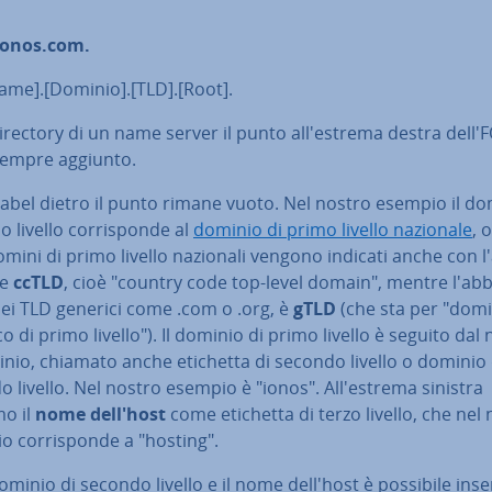
onos.com.
ame].[Dominio].[TLD].[Root].
irectory di un name server il punto al­l'e­stre­ma destra dell
sempre aggiunto.
 label dietro il punto rimane vuoto. Nel nostro esempio il d
o livello cor­ri­spon­de al
dominio di primo livello nazionale
, 
 domini di primo livello nazionali vengono indicati anche con l'
ne
ccTLD
, cioè "country code top-level domain", mentre l'ab­br
dei TLD generici come .com o .org, è
gTLD
(che sta per "dom
o di primo livello"). Il dominio di primo livello è seguito da
nio, chiamato anche etichetta di secondo livello o dominio 
 livello. Nel nostro esempio è "ionos". Al­l'e­stre­ma sinistra
mo il
nome dell'host
come etichetta di terzo livello, che nel
 cor­ri­spon­de a "hosting".
dominio di secondo livello e il nome dell'host è possibile inse