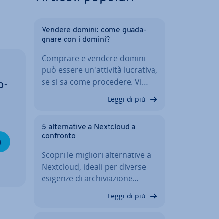
Vendere domini: come gua­da­
gna­re con i domini?
Comprare e vendere domini
può essere un'at­ti­vi­tà lucrativa,
se si sa come procedere. Vi…
o­
Leggi di più
5 al­ter­na­ti­ve a Nextcloud a
confronto
a
Scopri le migliori al­ter­na­ti­ve a
Nextcloud, ideali per diverse
esigenze di ar­chi­via­zio­ne…
Leggi di più