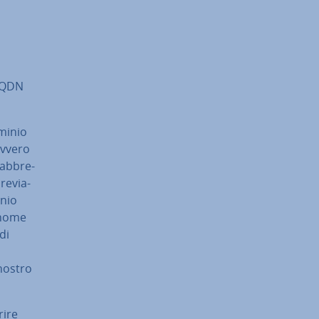
'FQDN
ominio
ovvero
ab­bre­
e­via­
inio
l nome
di
 nostro
rire