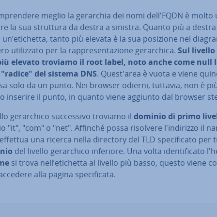
­pren­de­re meglio la gerarchia dei nomi dell'FQDN è molto u
e la sua struttura da destra a sinistra. Quanto più a destra
 un’etichetta, tanto più elevata è la sua posizione nel diag
o uti­liz­za­to per la rap­pre­sen­ta­zio­ne ge­rar­chi­ca.
Sul livello 
più elevato troviamo il root label, noto anche come null l
a "radice" del sistema DNS
. Que­st'a­rea è vuota e viene quin
a solo da un punto. Nei browser odierni, tuttavia, non è pi
rio inserire il punto, in quanto viene aggiunto dal browser st
llo ge­rar­chi­co suc­ces­si­vo troviamo il
dominio di primo live
 "it", "com" o "net". Affinché possa risolvere l'in­di­riz­zo il 
effettua una ricerca nella directory del TLD spe­ci­fi­ca­to per 
nio
del livello ge­rar­chi­co inferiore. Una volta iden­ti­fi­ca­to l'ho
me
si trova nell’etichetta al livello più basso, questo viene con
accedere alla pagina spe­ci­fi­ca­ta.