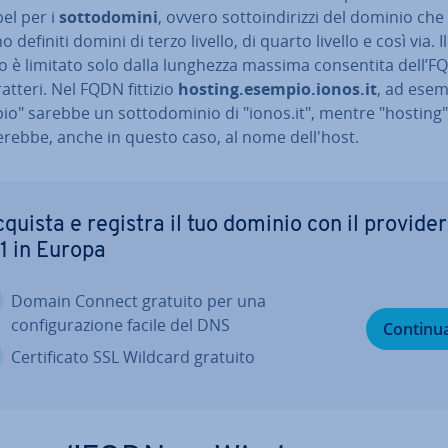
bel per i
sot­to­do­mi­ni
, ovvero sot­toin­di­riz­zi del dominio che
 definiti domini di terzo livello, di quarto livello e così via. I
è limitato solo dalla lunghezza massima con­sen­ti­ta dell’F
atteri. Nel FQDN fittizio
hosting.esempio.ionos.it
, ad esem
o" sarebbe un sot­to­do­mi­nio di "ionos.it", mentre "hosting" 
­reb­be, anche in questo caso, al nome dell'host.
quista e registra il tuo dominio con il provider
1 in Europa
Domain Connect gratuito per una
con­fi­gu­ra­zio­ne facile del DNS
Continu
Cer­ti­fi­ca­to SSL Wildcard gratuito