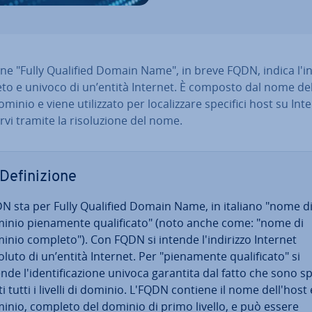
ine "Fully Qualified Domain Name", in breve FQDN, indica l'in­d
to e univoco di un’entità Internet. È composto dal nome del
minio e viene uti­liz­za­to per lo­ca­liz­za­re specifici host su Int
vi tramite la ri­so­lu­zio­ne del nome.
De­fi­ni­zio­ne
N sta per Fully Qualified Domain Name, in italiano "nome d
inio pie­na­men­te qua­li­fi­ca­to" (noto anche come: "nome di
inio completo
"). Con FQDN si intende l'in­di­riz­zo Internet
luto di un’entità Internet. Per "pie­na­men­te qua­li­fi­ca­to" si
nde l'i­den­ti­fi­ca­zio­ne univoca garantita dal fatto che sono sp
a­ti tutti i livelli di dominio. L'FQDN contiene il nome dell'host e
inio, completo del dominio di primo livello, e può essere