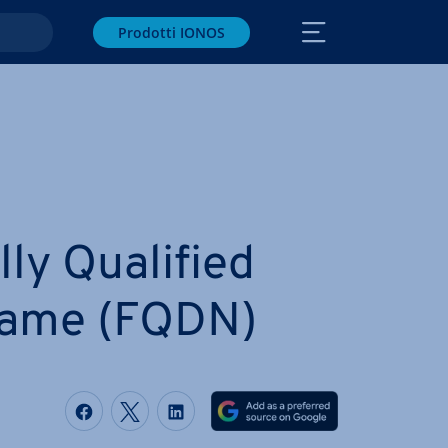
Prodotti IONOS
lly Qualified
ame (FQDN)
Condividi via Facebook
Condividi via Twitter
Condividi via LinkedIN