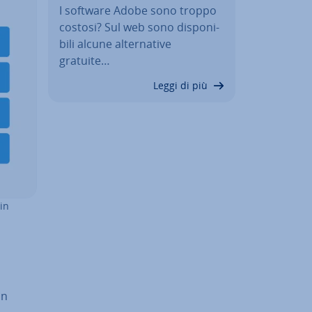
I software Adobe sono troppo
costosi? Sul web sono di­spo­ni­
bi­li alcune al­ter­na­ti­ve
gratuite…
Leggi di più
ain
in