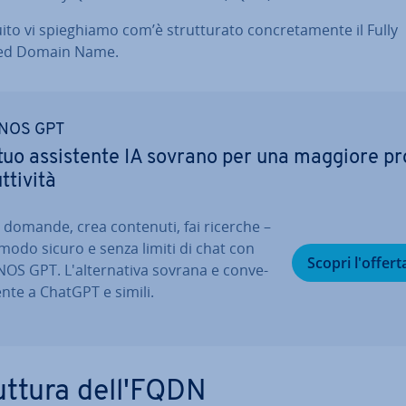
ito vi spie­ghia­mo com’è strut­tu­ra­to con­cre­ta­men­te il Fully
ied Domain Name.
NOS GPT
 tuo as­si­sten­te IA sovrano per una maggiore pr
­ti­vi­tà
i domande, crea contenuti, fai ricerche –
 modo sicuro e senza limiti di chat con
Scopri l'offert
OS GPT. L'al­ter­na­ti­va sovrana e con­ve­
en­te a ChatGPT e simili.
uttura dell'FQDN