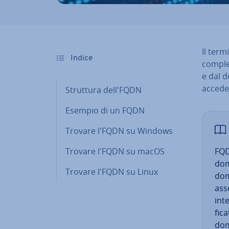
Il term
Indice
comple
e dal do
acceder
Struttura dell'FQDN
Esempio di un FQDN
Trovare l'FQDN su Windows
Trovare l'FQDN su macOS
FQD
dom
Trovare l'FQDN su Linux
dom
asso
inte
fi­c
dom