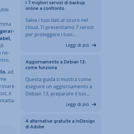
I 7 migliori servizi di backup
tile
online a confronto
Salva i tuoi dati al sicuro nel
ramma
cloud. Ti pre­sen­tia­mo 7 servizi
ge­rar­
per pro­teg­ge­re i tuoi…
abel,
di
Leggi di più
ù ne­
esso.
Ag­gior­na­men­to a Debian 13:
come funziona
llo
, ad
name
Questa guida ti mostra come
trovare
eseguire un ag­gior­na­men­to a
st, il
Debian 13, preparare il tuo…
­tat­ta­
Leggi di più
4 al­ter­na­ti­ve gratuite a InDesign
di Adobe