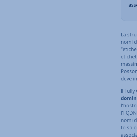
ass
La stru
nomi de
"etiche
etichet
massima
Possono
deve i
Il Full
domini
l'host­
l'FQDN
nomi di 
to solo
associ