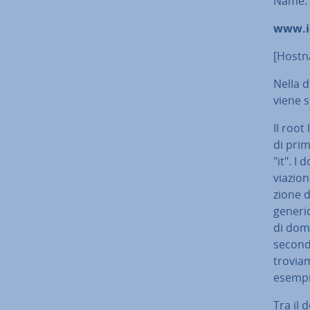
Name:
www.i
[Hostn
Nella d
viene 
Il root
di prim
"it". I
via­zio­
zio­ne 
generic
di domi
secondo
trovia
esempio
Tra il 