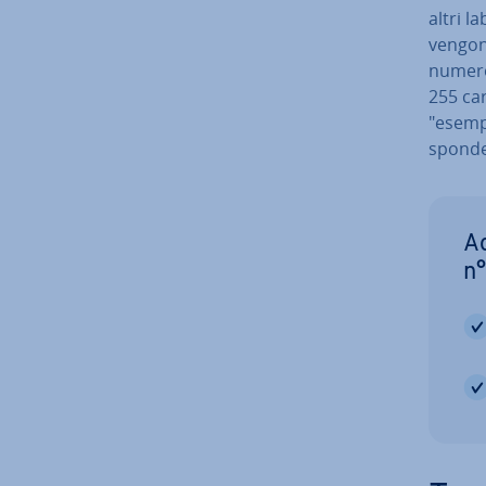
altri la
vengono
numero 
255 car
"esempi
spon­de
Ac
n°