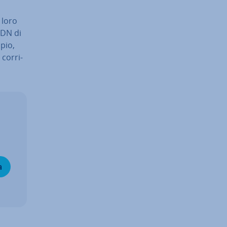
l loro
QDN di
pio,
cor­ri­
a