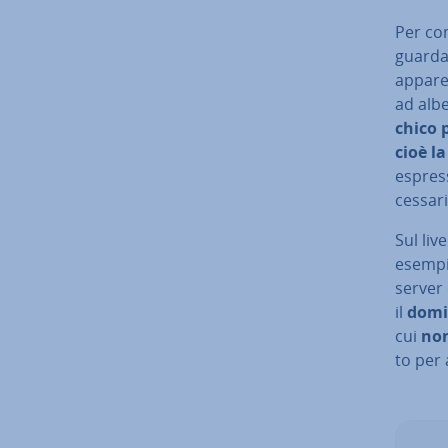
Per com
guardar
appare
ad alber
chi­co
cioè l
espress
ces­sa­
Sul live
esempio
server 
il
domi
cui
no
to per 