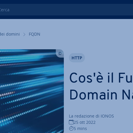
ca
dei domini
FQDN
HTTP
Cos'è il Fu
Domain N
La redazione di IONOS
25 ott 2022
5 mins