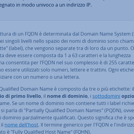
egnato in modo univoco a un indirizzo IP.
ttura di un FQDN è de­ter­mi­na­ta dal Domain Name System (
i singoli livelli nello spazio dei nomi di dominio sono chiam
tte" (label), che vengono separate tra di loro da un punto. 
ta deve essere composta da 1 a 63 caratteri e la lunghezza
 con­sen­ti­ta per l’FQDN nel suo complesso è di 255 caratte
 essere uti­liz­za­ti solo numeri, lettere e trattini. Ogni etiche
niziare con un numero o una lettera.
y Qualified Domain Name è composto da tre o più etichette: i
o di primo livello
, il
nome di dominio
, i
sot­to­do­mi­ni
opzio
na­me. Se un nome di dominio non contiene tutti i label richie
 si parla di "Partially Qualified Domain Names" (PQDN), ovv
dominio par­zial­men­te qua­li­fi­ca­ti. Questo significa che è spe­c
 il
nome dell'host
. Il termine generico per l'FQDN e l'in­di­riz­z
ato è "Fully Qualified Host Name" (FQHN).