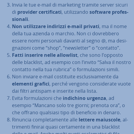
Invia le tue e-mail di marketing tramite server sicuri
di
provider cer­ti­fi­ca­ti
, uti­liz­zan­do
software pro­fes­
sio­na­li
.
Non uti­liz­za­re indirizzi e-mail privati
, ma il nome
della tua azienda o marchio. Non ci do­vreb­be­ro
essere nomi personali davanti al segno @, ma de­si­
gna­zio­ni come “shop”, “new­slet­ter” o “contatto”.
Fatti inserire nelle allowlist
, che sono l’opposto
delle blacklist, ad esempio con l’invito “Salva il nostro
contatto nella tua rubrica” o for­mu­la­zio­ni simili.
Non inviare e-mail co­sti­tui­te esclu­si­va­men­te da
elementi grafici
, perché vengono con­si­de­ra­te vuote
dai filtri antispam e inserite nella lista.
Evita for­mu­la­zio­ni che
indichino urgenza
, ad
esempio “Mancano solo tre giorni; prenota ora”, o
che offrano qualsiasi tipo di beneficio in denaro.
Rinuncia com­ple­ta­men­te alle
lettere maiuscole
, al­
tri­men­ti finirai quasi cer­ta­men­te in una blacklist