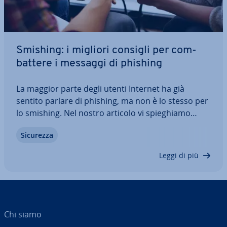
Smishing: i migliori consigli per com­
bat­te­re i messaggi di phishing
La maggior parte degli utenti Internet ha già
sentito parlare di phishing, ma non è lo stesso per
lo smishing. Nel nostro articolo vi spie­ghia­mo
come funziona la pratica frau­do­len­ta via SMS e
Sicurezza
quali sono i contenuti che i cy­ber­cri­mi­na­li spesso
uti­liz­za­no per il phishing via SMS.…
Leggi di più
Chi siamo