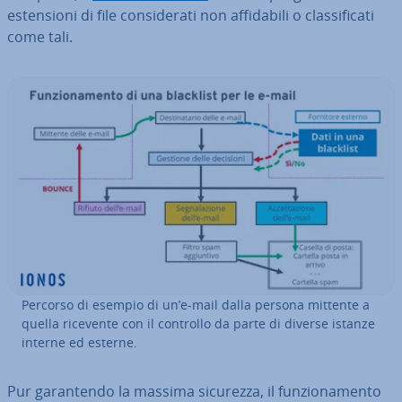
esten­sio­ni di file con­si­de­ra­ti non af­fi­da­bi­li o clas­si­fi­ca­ti
come tali.
Percorso di esempio di un’e-mail dalla persona mittente a
quella ricevente con il controllo da parte di diverse istanze
interne ed esterne.
Pur ga­ran­ten­do la massima sicurezza, il fun­zio­na­men­to