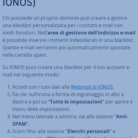
IONOS)
Chi possiede un proprio dominio può creare e gestire
una blacklist per­so­na­liz­za­ta per i contatti e-mail con
molti fornitori. Nell’
area di gestione dell’indirizzo e-mail
è possibile inserire i mittenti in­de­si­de­ra­ti in una blacklist.
Queste e-mail verranno poi au­to­ma­ti­ca­men­te spostate
nella cartella spam.
Su IONOS puoi creare una blacklist per il tuo account e-
mail nel seguente modo:
Accedi con i tuoi dati alla
Webmail di IONOS
.
Fai clic sull’icona a forma di in­gra­nag­gio in alto a
destra e poi su “
Tutte le im­po­sta­zio­ni
” per aprire il
menu delle im­po­sta­zio­ni.
Nel menu laterale a sinistra, vai alla sezione “
Anti-
SPAM
”.
Scorri fino alla sezione “
Elenchi personali
” e