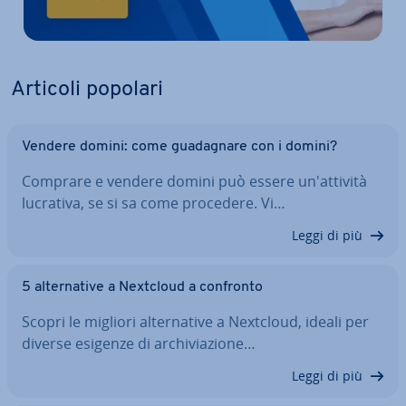
Articoli popolari
Vendere domini: come gua­da­gna­re con i domini?
Comprare e vendere domini può essere un'at­ti­vi­tà
lucrativa, se si sa come procedere. Vi…
Leggi di più
5 al­ter­na­ti­ve a Nextcloud a confronto
Scopri le migliori al­ter­na­ti­ve a Nextcloud, ideali per
diverse esigenze di ar­chi­via­zio­ne…
Leggi di più