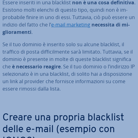
Essere inseriti in una blacklist
non è una cosa de­fi­ni­ti­va
.
Esistono molti elenchi di questo tipo, quindi non è im­
pro­ba­bi­le finire in uno di essi. Tuttavia, ciò può essere un
indizio del fatto che l’
e-mail marketing
necessita di mi­
glio­ra­men­ti
.
Se il tuo dominio è inserito solo su alcune blacklist, il
traffico di posta dif­fi­cil­men­te sarà limitato. Tuttavia, se il
dominio è presente in molte di queste blacklist significa
che
è ne­ces­sa­rio reagire
. Se il tuo dominio o l’indirizzo IP
se­le­zio­na­to è in una blacklist, di solito hai a di­spo­si­zio­ne
un link al provider che fornisce in­for­ma­zio­ni su come
essere rimossi dalla lista.
Creare una propria blacklist
delle e-mail (esempio con