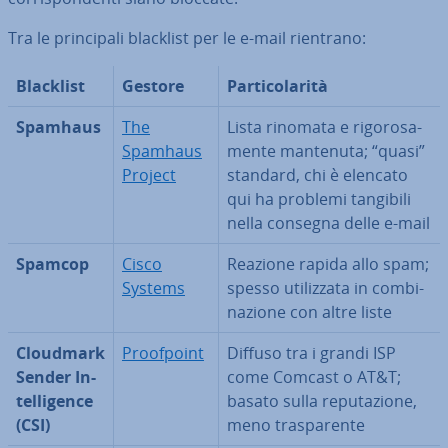
Tra le prin­ci­pa­li blacklist per le e-mail rientrano:
Blacklist
Gestore
Par­ti­co­la­ri­tà
Spamhaus
The
Lista rinomata e ri­go­ro­sa­
Spamhaus
men­te mantenuta; “quasi”
Project
standard, chi è elencato
qui ha problemi tangibili
nella consegna delle e-mail
Spamcop
Cisco
Reazione rapida allo spam;
Systems
spesso uti­liz­za­ta in com­bi­
na­zio­ne con altre liste
Cloudmark
Proo­f­point
Diffuso tra i grandi ISP
Sender In­
come Comcast o AT&T;
tel­li­gen­ce
basato sulla re­pu­ta­zio­ne,
(CSI)
meno tra­spa­ren­te