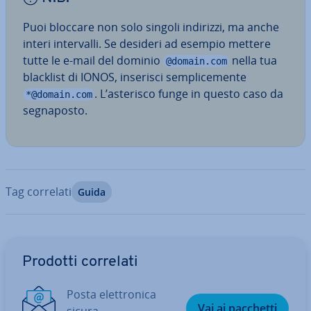
Puoi bloccare non solo singoli indirizzi, ma anche
interi in­ter­val­li. Se desideri ad esempio mettere
tutte le e-mail del dominio
nella tua
@domain.com
blacklist di IONOS, inserisci sem­pli­ce­men­te
. L’asterisco funge in questo caso da
*@domain.com
se­gna­po­sto.
Tag correlati
Guida
Vai al menu prin­ci­pa­le
Prodotti correlati
Posta elet­tro­ni­ca
Vai ai pacchetti
sicura