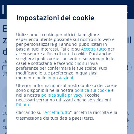
Digital Guide
Impostazioni dei cookie
Vai al contenuto prin­ci­pa­le
Blacklist delle e-mail: pro­te­
Utilizziamo i cookie per offrirti la migliore
zio­ne efficace contro le e-mail
esperienza utente possibile sul nostro sito web e
per personalizzare gli annunci pubblicitari in
base ai tuoi interessi. Fai clic su
Accetta tutto
per
di spam
acconsentire all'uso di tutti i cookie. Puoi anche
scegliere quali cookie consentire selezionando le
La redazione di IONOS
caselle sottostanti e facendo clic su Invia
Condividi 
Condiv
C
18 nov 2025
preferenze per confermare le tue scelte. Puoi
modificare le tue preferenze in qualsiasi
8 mins
momento nelle
impostazioni
.
Ulteriori informazioni sul nostro utilizzo dei cookie
sono disponibili nella nostra
politica sui cookie
e
Indice
nella nostra
politica sulla privacy
. I cookie
necessari verranno utilizzati anche se selezioni
Rifiuta
.
Le blacklist delle e-mail pro­teg­go­no gli utenti da
contenuti in­de­si­de­ra­ti come lo spam. I provider internet
Cliccando su "
Accetta tutto
", accetti la raccolta e la
trasmissione dei tuoi dati a paesi terzi.
e i fornitori di servizi esterni uti­liz­za­no l’in­tel­li­gen­za ar­ti­fi­
cia­le per ri­co­no­sce­re modelli ri­cor­ren­ti, simili o fal­si­fi­ca­ti.