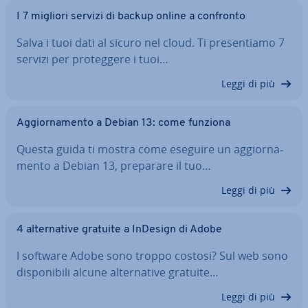
I 7 migliori servizi di backup online a confronto
Salva i tuoi dati al sicuro nel cloud. Ti pre­sen­tia­mo 7
servizi per pro­teg­ge­re i tuoi…
Leggi di più
Ag­gior­na­men­to a Debian 13: come funziona
Questa guida ti mostra come eseguire un ag­gior­na­
men­to a Debian 13, preparare il tuo…
Leggi di più
4 al­ter­na­ti­ve gratuite a InDesign di Adobe
I software Adobe sono troppo costosi? Sul web sono
di­spo­ni­bi­li alcune al­ter­na­ti­ve gratuite…
Leggi di più