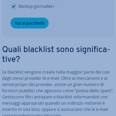
Backup gior­na­lie­ri
Vai ai pacchetti
Quali blacklist sono si­gni­fi­ca­
ti­ve?
Le blacklist vengono create nella maggior parte dei casi
dagli stessi provider di e-mail. Oltre ai mec­ca­ni­smi e ai
servizi propri dei provider, esiste un gran numero di
fornitori pubblici che agiscono come “polizia dello spam”.
Ge­sti­sco­no filtri antispam e blacklist in­for­man­do­ti con
messaggi ap­pro­pria­ti quando un indirizzo mittente è
inserito in una lista, oppure si as­si­cu­ra­no che le e-mail
cor­ri­spon­den­ti siano bloccate.