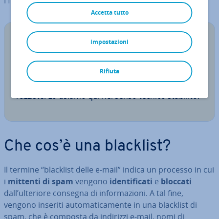
I filtri generati in­se­ri­sco­no i mittenti nelle liste bloccate.
Accetta tutto
N.B.
impostazioni
Il termine “blacklist” si è affermato nell’ambito
tecnico. Anche se lin­gui­sti­ca­men­te contiene la
Rifiuta
con­no­ta­zio­ne “nero = cattivo”, non ha radici
razziste. Lo usiamo qui nel senso tecnico stabilito.
Che cos’è una blacklist?
Il termine “blacklist delle e-mail” indica un processo in cui
i
mittenti di spam
vengono
iden­ti­fi­ca­ti
e
bloccati
dall’ulteriore consegna di in­for­ma­zio­ni. A tal fine,
vengono inseriti au­to­ma­ti­ca­men­te in una blacklist di
spam, che è composta da indirizzi e-mail, nomi di