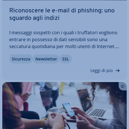
Ri­co­no­sce­re le e-mail di phishing: uno
sguardo agli indizi
I messaggi sospetti con i quali i truf­fa­to­ri vogliono
entrare in possesso di dati sensibili sono una
seccatura quo­ti­dia­na per molti utenti di Internet.
Ma il co­sid­det­to phishing non è solo fa­sti­dio­so: le
Sicurezza
New­slet­ter
SSL
e-mail frau­do­len­te causano ogni anno milioni di
danni. Ecco come rilevare le…
Leggi di più