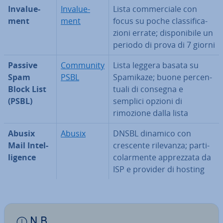
In­va­lue­
In­va­lue­
Lista com­mer­cia­le con
ment
ment
focus su poche clas­si­fi­ca­
zio­ni errate; di­spo­ni­bi­le un
periodo di prova di 7 giorni
Passive
Community
Lista leggera basata su
Spam
PSBL
Spamikaze; buone per­cen­
Block List
tua­li di consegna e
(PSBL)
semplici opzioni di
rimozione dalla lista
Abusix
Abusix
DNSBL dinamico con
Mail In­tel­
crescente rilevanza; par­ti­
li­gen­ce
co­lar­men­te ap­prez­za­ta da
ISP e provider di hosting
N.B.