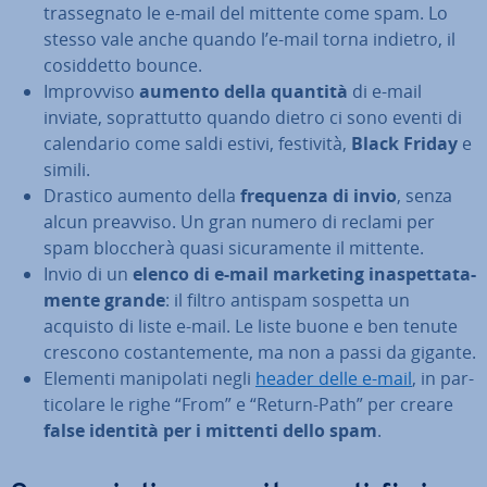
tras­se­gna­to le e-mail del mittente come spam. Lo
stesso vale anche quando l’e-mail torna indietro, il
co­sid­det­to bounce.
Im­prov­vi­so
aumento della quantità
di e-mail
inviate, so­prat­tut­to quando dietro ci sono eventi di
ca­len­da­rio come saldi estivi, festività,
Black Friday
e
simili.
Drastico aumento della
frequenza di invio
, senza
alcun preavviso. Un gran numero di reclami per
spam bloccherà quasi si­cu­ra­men­te il mittente.
Invio di un
elenco di e-mail marketing ina­spet­ta­ta­
men­te grande
: il filtro antispam sospetta un
acquisto di liste e-mail. Le liste buone e ben tenute
crescono co­stan­te­men­te, ma non a passi da gigante.
Elementi ma­ni­po­la­ti negli
header delle e-mail
, in par­
ti­co­la­re le righe “From” e “Return-Path” per creare
false identità per i mittenti dello spam
.