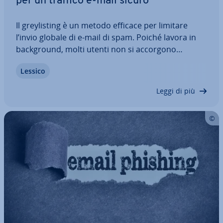
per un traffico e-mail sicuro
Il grey­li­sting è un metodo efficace per limitare
l’invio globale di e-mail di spam. Poiché lavora in
back­ground, molti utenti non si accorgono
nemmeno che la loro casella di posta è protetta.
Lessico
Qui scoprirai come funziona tec­ni­ca­men­te il pro­ce­
di­men­to, perché è così efficace e come…
Leggi di più