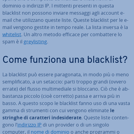
dominio o indirizzi IP. I mittenti presenti in questa
blacklist non possono inviare messaggi agli account e-
mail che uti­liz­za­no queste liste. Queste blacklist per le e-
mail vengono gestite in tempo reale. La lista inversa è la
whitelist
. Un altro metodo efficace per com­bat­te­re lo
spam è il
grey­li­sting
.
Come funziona una blacklist?
La blacklist può essere pa­ra­go­na­ta, in modo più o meno
sem­pli­fi­ca­to, a un setaccio: parti troppo grandi (ovvero
errate) del flusso mul­ti­me­dia­le si bloccano. Ciò che è ab­
ba­stan­za piccolo (cioè corretto) passa e arriva più in
basso. A questo scopo le blacklist fanno uso di una vasta
gamma di strumenti con cui vengono eliminate
le
stringhe di caratteri in­de­si­de­ra­te
. Queste liste con­ten­
go­no l’
indirizzo IP
di un provider o di un singolo
computer, il
nome di dominio
o anche programmi o