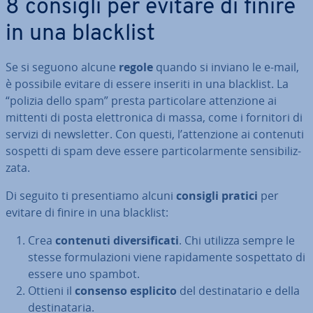
8 consigli per evitare di finire
in una blacklist
Se si seguono alcune
regole
quando si inviano le e-mail,
è possibile evitare di essere inseriti in una blacklist. La
“polizia dello spam” presta par­ti­co­la­re at­ten­zio­ne ai
mittenti di posta elet­tro­ni­ca di massa, come i fornitori di
servizi di new­slet­ter. Con questi, l’at­ten­zio­ne ai contenuti
sospetti di spam deve essere par­ti­co­lar­men­te sen­si­bi­liz­
za­ta.
Di seguito ti pre­sen­tia­mo alcuni
consigli pratici
per
evitare di finire in una blacklist:
Crea
contenuti di­ver­si­fi­ca­ti
. Chi utilizza sempre le
stesse for­mu­la­zio­ni viene ra­pi­da­men­te so­spet­ta­to di
essere uno spambot.
Ottieni il
consenso esplicito
del de­sti­na­ta­rio e della
de­sti­na­ta­ria.