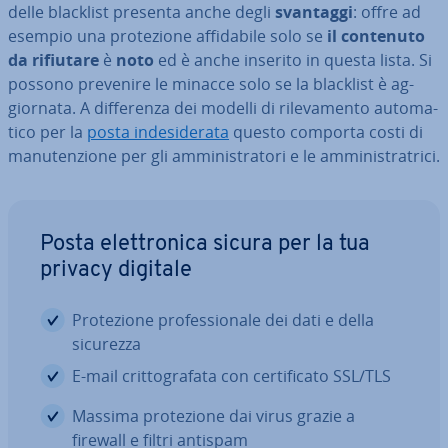
delle blacklist presenta anche degli
svantaggi
: offre ad
esempio una pro­te­zio­ne af­fi­da­bi­le solo se
il contenuto
da rifiutare
è
noto
ed è anche inserito in questa lista. Si
possono prevenire le minacce solo se la blacklist è ag­
gior­na­ta. A dif­fe­ren­za dei modelli di ri­le­va­men­to au­to­ma­
ti­co per la
posta in­de­si­de­ra­ta
questo comporta costi di
ma­nu­ten­zio­ne per gli am­mi­ni­stra­to­ri e le am­mi­ni­stra­tri­ci.
Posta elet­tro­ni­ca sicura per la tua
privacy digitale
Pro­te­zio­ne pro­fes­sio­na­le dei dati e della
sicurezza
E-mail crit­to­gra­fa­ta con cer­ti­fi­ca­to SSL/TLS
Massima pro­te­zio­ne dai virus grazie a
firewall e filtri antispam