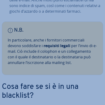
delle e-mail. Anche molti punti escla­ma­ti­vi di fila
sono indice di spam, così come i contenuti relativi a
giochi d’azzardo o a de­ter­mi­na­ti farmaci.
N.B.
In par­ti­co­la­re, anche i fornitori com­mer­cia­li
devono sod­di­sfa­re i
requisiti legali
per l’invio di e-
mail. Ciò include il colophon e un col­le­ga­men­to
con il quale il de­sti­na­ta­rio o la de­sti­na­ta­ria può
annullare l’iscri­zio­ne alla mailing list.
Cosa fare se si è in una
blacklist?