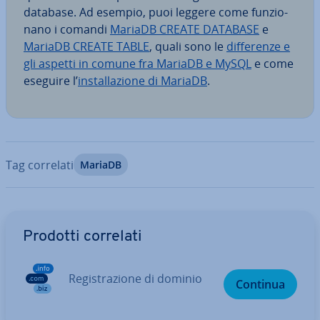
database. Ad esempio, puoi leggere come fun­zio­
na­no i comandi
MariaDB CREATE DATABASE
e
MariaDB CREATE TABLE
, quali sono le
dif­fe­ren­ze e
gli aspetti in comune fra MariaDB e MySQL
e come
eseguire l’
in­stal­la­zio­ne di MariaDB
.
Tag correlati
MariaDB
Vai al menu prin­ci­pa­le
Prodotti correlati
Re­gi­stra­zio­ne di dominio
Continua