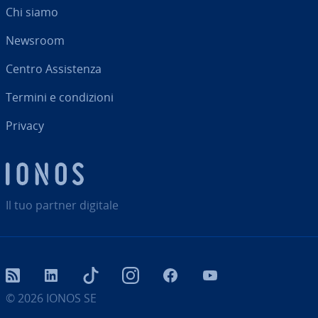
Chi siamo
Newsroom
Centro As­si­sten­za
Termini e con­di­zio­ni
Privacy
Il tuo partner digitale
RSS
LinkedIn
tiktok
Instagram
Facebook
YouTube
© 2026
IONOS SE