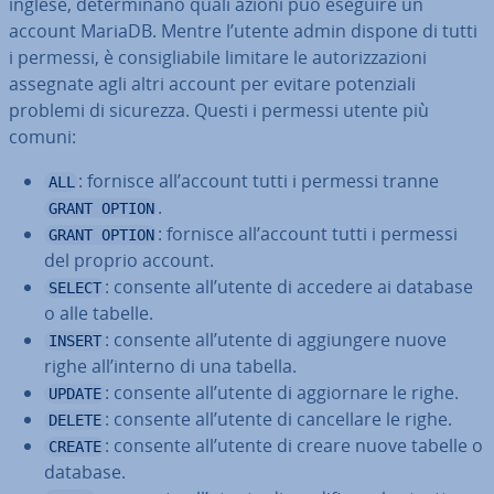
inglese, de­ter­mi­na­no quali azioni può eseguire un
account MariaDB. Mentre l’utente admin dispone di tutti
i permessi, è con­si­glia­bi­le limitare le au­to­riz­za­zio­ni
assegnate agli altri account per evitare po­ten­zia­li
problemi di sicurezza. Questi i permessi utente più
comuni:
: fornisce all’account tutti i permessi tranne
ALL
.
GRANT OPTION
: fornisce all’account tutti i permessi
GRANT OPTION
del proprio account.
: consente all’utente di accedere ai database
SELECT
o alle tabelle.
: consente all’utente di ag­giun­ge­re nuove
INSERT
righe all’interno di una tabella.
: consente all’utente di ag­gior­na­re le righe.
UPDATE
: consente all’utente di can­cel­la­re le righe.
DELETE
: consente all’utente di creare nuove tabelle o
CREATE
database.