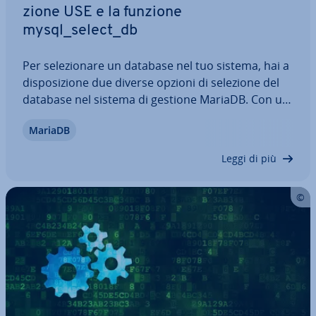
zio­ne USE e la funzione
mysql_select_db
Per se­le­zio­na­re un database nel tuo sistema, hai a
di­spo­si­zio­ne due diverse opzioni di selezione del
database nel sistema di gestione MariaDB. Con un
semplice esempio, ti spie­ghia­mo come uti­liz­za­re
MariaDB
l’istru­zio­ne USE nella riga di comando e la funzione
mysql_select_db tramite PHP e…
Leggi di più