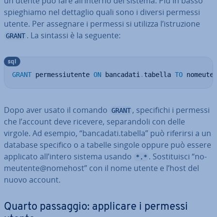
un utente può fare all’interno del sistema. Più in basso
spie­ghia­mo nel dettaglio quali sono i diversi permessi
utente. Per assegnare i permessi si utilizza l’istru­zio­ne
. La sintassi è la seguente:
GRANT
sql
GRANT
 permessiutente 
ON
 bancadati
.
tabella 
TO
 nomeute
Dopo aver usato il comando
, spe­ci­fi­chi i permessi
GRANT
che l’account deve ricevere, se­pa­ran­do­li con delle
virgole. Ad esempio, “bancadati.tabella” può riferirsi a un
database specifico o a tabelle singole oppure può essere
applicato all’intero sistema usando
. So­sti­tui­sci “no­
*.*
meu­ten­te@nomehost” con il nome utente e l’host del
nuovo account.
Quarto passaggio: applicare i permessi