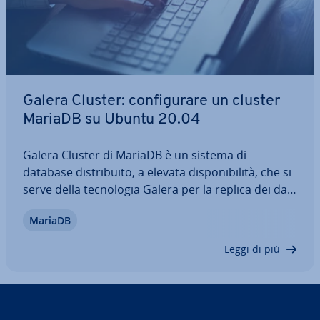
Galera Cluster: con­fi­gu­ra­re un cluster
MariaDB su Ubuntu 20.04
Galera Cluster di MariaDB è un sistema di
database di­stri­bui­to, a elevata di­spo­ni­bi­li­tà, che si
serve della tec­no­lo­gia Galera per la replica dei dati.
Ogni nodo del cluster è uguale agli altri e può
MariaDB
gestire con­tem­po­ra­nea­men­te ope­ra­zio­ni di lettura
e scrittura. Grazie alla replica…
Leggi di più