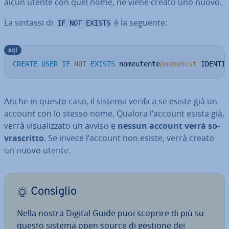
alcun utente con quel nome, ne viene creato uno nuovo.
La sintassi di
è la seguente:
IF NOT EXISTS
sql
CREATE
USER
IF
NOT
EXISTS
 nomeutente
@nomehost
 IDENTI
Anche in questo caso, il sistema verifica se esiste già un
account con lo stesso nome. Qualora l’account esista già,
verrà vi­sua­liz­za­to un avviso e
nessun account verrà so­
vra­scrit­to
. Se invece l’account non esiste, verrà creato
un nuovo utente.
Consiglio
Nella nostra Digital Guide puoi scoprire di più su
questo sistema open source di gestione dei