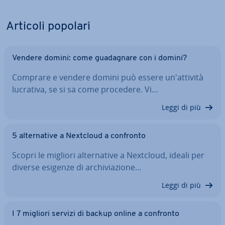
Articoli popolari
Vendere domini: come gua­da­gna­re con i domini?
Comprare e vendere domini può essere un'at­ti­vi­tà
lucrativa, se si sa come procedere. Vi…
Leggi di più
5 al­ter­na­ti­ve a Nextcloud a confronto
Scopri le migliori al­ter­na­ti­ve a Nextcloud, ideali per
diverse esigenze di ar­chi­via­zio­ne…
Leggi di più
I 7 migliori servizi di backup online a confronto