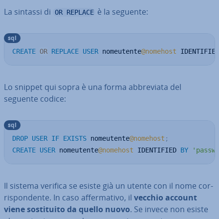
La sintassi di
è la seguente:
OR REPLACE
sql
CREATE
OR
REPLACE
USER
 nomeutente
@nomehost
 IDENTIFIE
Lo snippet qui sopra è una forma ab­bre­via­ta del
seguente codice:
sql
DROP
USER
IF
EXISTS
 nomeutente
@nomehost
;
CREATE
USER
 nomeutente
@nomehost
 IDENTIFIED 
BY
'passw
Il sistema verifica se esiste già un utente con il nome cor­
ri­spon­den­te. In caso af­fer­ma­ti­vo, il
vecchio account
viene so­sti­tui­to da quello nuovo
. Se invece non esiste