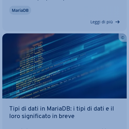
eliminare in un secondo momento. In questo
MariaDB
articolo ti mostriamo come è strut­tu­ra­ta l’istru­zio­
ne e come si usa, pre­sen­tan­do­ti le…
Leggi di più
Tipi di dati in MariaDB: i tipi di dati e il
loro si­gni­fi­ca­to in breve