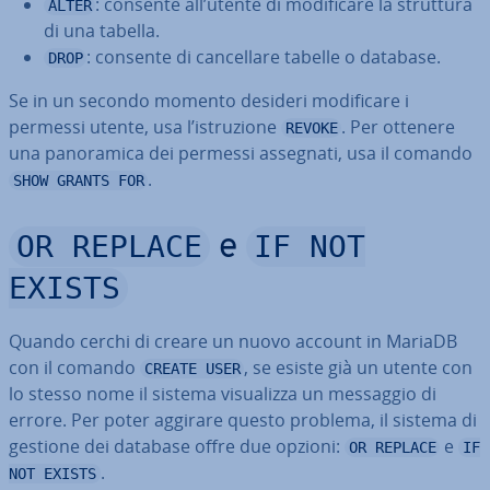
: consente all’utente di mo­di­fi­ca­re la struttura
ALTER
di una tabella.
: consente di can­cel­la­re tabelle o database.
DROP
Se in un secondo momento desideri mo­di­fi­ca­re i
permessi utente, usa l’istru­zio­ne
. Per ottenere
REVOKE
una pa­no­ra­mi­ca dei permessi assegnati, usa il comando
.
SHOW GRANTS FOR
OR REPLACE
IF NOT
e
EXISTS
Quando cerchi di creare un nuovo account in MariaDB
con il comando
, se esiste già un utente con
CREATE USER
lo stesso nome il sistema vi­sua­liz­za un messaggio di
errore. Per poter aggirare questo problema, il sistema di
gestione dei database offre due opzioni:
e
OR REPLACE
IF
.
NOT EXISTS