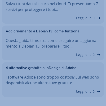
Salva i tuoi dati al sicuro nel cloud. Ti pre­sen­tia­mo 7
servizi per pro­teg­ge­re i tuoi…
Leggi di più
Ag­gior­na­men­to a Debian 13: come funziona
Questa guida ti mostra come eseguire un ag­gior­na­
men­to a Debian 13, preparare il tuo…
Leggi di più
4 al­ter­na­ti­ve gratuite a InDesign di Adobe
I software Adobe sono troppo costosi? Sul web sono
di­spo­ni­bi­li alcune al­ter­na­ti­ve gratuite…
Leggi di più