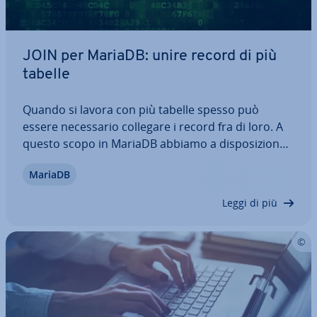
JOIN per MariaDB: unire record di più
tabelle
Quando si lavora con più tabelle spesso può
essere ne­ces­sa­rio collegare i record fra di loro. A
questo scopo in MariaDB abbiamo a di­spo­si­zio­ne
l’istru­zio­ne JOIN. Nell’articolo che segue ti spie­ghia­
MariaDB
mo come funziona questo comando e quali sono
le dif­fe­ren­ze tra le varie varianti…
Leggi di più