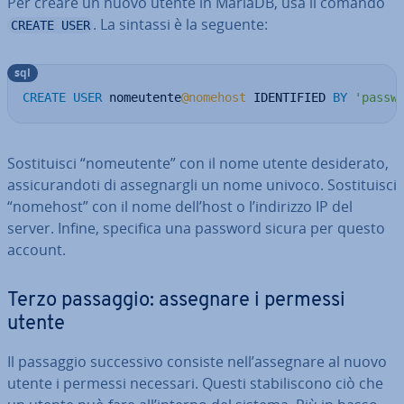
Per creare un nuovo utente in MariaDB, usa il comando
. La sintassi è la seguente:
CREATE USER
sql
CREATE
USER
 nomeutente
@nomehost
 IDENTIFIED 
BY
'passw
So­sti­tui­sci “no­meu­ten­te” con il nome utente de­si­de­ra­to,
as­si­cu­ran­do­ti di as­se­gnar­gli un nome univoco. So­sti­tui­sci
“nomehost” con il nome dell’host o l’indirizzo IP del
server. Infine, specifica una password sicura per questo
account.
Terzo passaggio: assegnare i permessi
utente
Il passaggio suc­ces­si­vo consiste nell’assegnare al nuovo
utente i permessi necessari. Questi sta­bi­li­sco­no ciò che