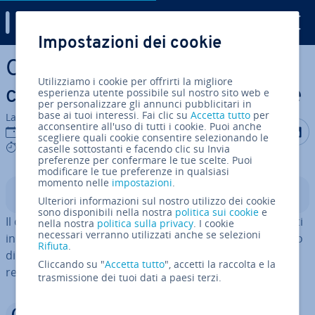
Digital Guide
Impostazioni dei cookie
Vai al contenuto prin­ci­pa­le
CREATE USER in MariaDB:
Utilizziamo i cookie per offrirti la migliore
come creare un nuovo utente
esperienza utente possibile sul nostro sito web e
per personalizzare gli annunci pubblicitari in
base ai tuoi interessi. Fai clic su
Accetta tutto
per
La redazione di IONOS
acconsentire all'uso di tutti i cookie. Puoi anche
Condividi 
Condiv
C
21 mar 2025
scegliere quali cookie consentire selezionando le
4 mins
caselle sottostanti e facendo clic su Invia
preferenze per confermare le tue scelte. Puoi
modificare le tue preferenze in qualsiasi
momento nelle
impostazioni
.
Indice
Ulteriori informazioni sul nostro utilizzo dei cookie
sono disponibili nella nostra
politica sui cookie
e
Il comando
consente di creare nuovi utenti
nella nostra
CREATE USER
politica sulla privacy
. I cookie
necessari verranno utilizzati anche se selezioni
in MariaDB. Per eseguire questa ope­ra­zio­ne hai bisogno
Rifiuta
.
di permessi da admin. Per assegnare a un account i
Cliccando su "
Accetta tutto
", accetti la raccolta e la
relativi permessi si usa il comando
.
GRANT
trasmissione dei tuoi dati a paesi terzi.