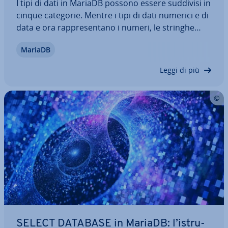
I tipi di dati in MariaDB possono essere suddivisi in
cinque categorie. Mentre i tipi di dati numerici e di
data e ora rap­pre­sen­ta­no i numeri, le stringhe
possono contenere diversi caratteri. Il sistema di
MariaDB
gestione di database consente inoltre tipi di dati
geo­me­tri­ci e prevede…
Leggi di più
SELECT DATABASE in MariaDB: l’istru­