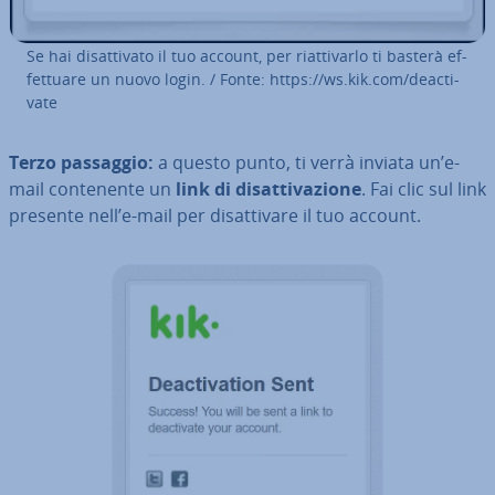
Se hai di­sat­ti­va­to il tuo account, per riat­ti­var­lo ti basterà ef­
fet­tua­re un nuovo login. / Fonte: https://ws.kik.com/deac­ti­
va­te
Terzo passaggio:
a questo punto, ti verrà inviata un’e-
mail con­te­nen­te un
link di di­sat­ti­va­zio­ne
. Fai clic sul link
presente nell’e-mail per di­sat­ti­va­re il tuo account.