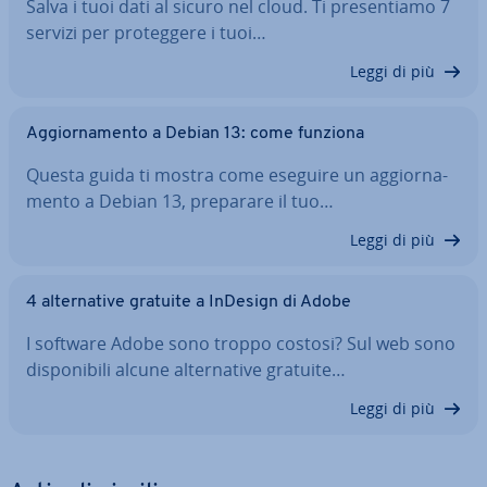
Salva i tuoi dati al sicuro nel cloud. Ti pre­sen­tia­mo 7
servizi per pro­teg­ge­re i tuoi…
Leggi di più
Ag­gior­na­men­to a Debian 13: come funziona
Questa guida ti mostra come eseguire un ag­gior­na­
men­to a Debian 13, preparare il tuo…
Leggi di più
4 al­ter­na­ti­ve gratuite a InDesign di Adobe
I software Adobe sono troppo costosi? Sul web sono
di­spo­ni­bi­li alcune al­ter­na­ti­ve gratuite…
Leggi di più