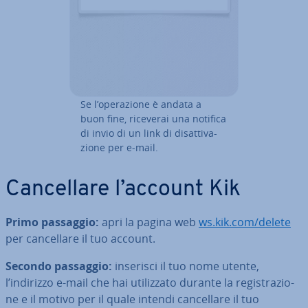
Se l’ope­ra­zio­ne è andata a
buon fine, riceverai una notifica
di invio di un link di di­sat­ti­va­
zio­ne per e-mail.
Can­cel­la­re l’account Kik
Primo passaggio:
apri la pagina web
ws.kik.com/delete
per can­cel­la­re il tuo account.
Secondo passaggio:
inserisci il tuo nome utente,
l’indirizzo e-mail che hai uti­liz­za­to durante la re­gi­stra­zio­
ne e il motivo per il quale intendi can­cel­la­re il tuo