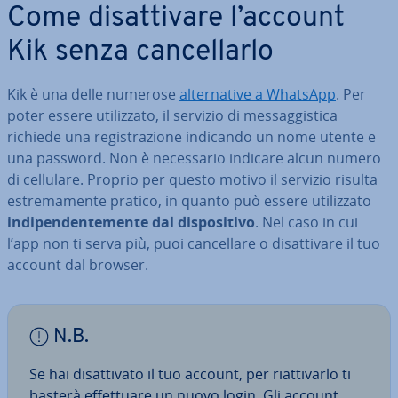
Come di­sat­ti­va­re l’account
Kik senza can­cel­lar­lo
Kik è una delle numerose
al­ter­na­ti­ve a WhatsApp
. Per
poter essere uti­liz­za­to, il servizio di mes­sag­gi­sti­ca
richiede una re­gi­stra­zio­ne indicando un nome utente e
una password. Non è ne­ces­sa­rio indicare alcun numero
di cellulare. Proprio per questo motivo il servizio risulta
estre­ma­men­te pratico, in quanto può essere uti­liz­za­to
in­di­pen­den­te­men­te dal di­spo­si­ti­vo
. Nel caso in cui
l’app non ti serva più, puoi can­cel­la­re o di­sat­ti­va­re il tuo
account dal browser.
N.B.
Se hai di­sat­ti­va­to il tuo account, per riat­ti­var­lo ti
basterà ef­fet­tua­re un nuovo login. Gli account