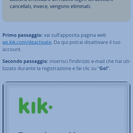
can­cel­la­ti, invece, vengono eliminati.
Primo passaggio:
vai sull’apposita pagina web
ws.kik.com/deac­ti­va­te
. Da qui potrai di­sat­ti­va­re il tuo
account.
Secondo passaggio:
inserisci l’indirizzo e-mail che hai uti­
liz­za­to durante la re­gi­stra­zio­ne e fai clic su “
Go!
”.