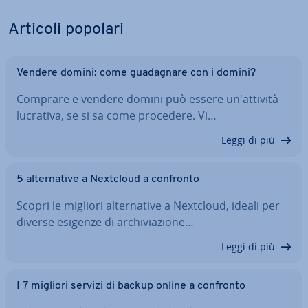
Articoli popolari
Vendere domini: come gua­da­gna­re con i domini?
Comprare e vendere domini può essere un'at­ti­vi­tà
lucrativa, se si sa come procedere. Vi…
Leggi di più
5 al­ter­na­ti­ve a Nextcloud a confronto
Scopri le migliori al­ter­na­ti­ve a Nextcloud, ideali per
diverse esigenze di ar­chi­via­zio­ne…
Leggi di più
I 7 migliori servizi di backup online a confronto