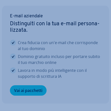
E-mail aziendale
Di­stin­gui­ti con la tua e-mail per­so­na­
liz­za­ta.
Crea fiducia con un'e-mail che cor­ri­spon­de
al tuo dominio
Dominio gratuito incluso per portare subito
il tuo marchio online
Lavora in modo più in­tel­li­gen­te con il
supporto di scrittura IA
Vai ai pacchetti