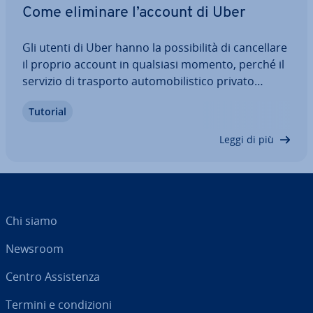
Come eliminare l’account di Uber
Gli utenti di Uber hanno la pos­si­bi­li­tà di can­cel­la­re
il proprio account in qualsiasi momento, perché il
servizio di trasporto au­to­mo­bi­li­sti­co privato
permette di di­sat­ti­var­lo sia tramite l’app che dal
Tutorial
sito web. Per farlo sono necessari i dati di accesso
e un codice di verifica…
Leggi di più
Chi siamo
Newsroom
Centro As­si­sten­za
Termini e con­di­zio­ni