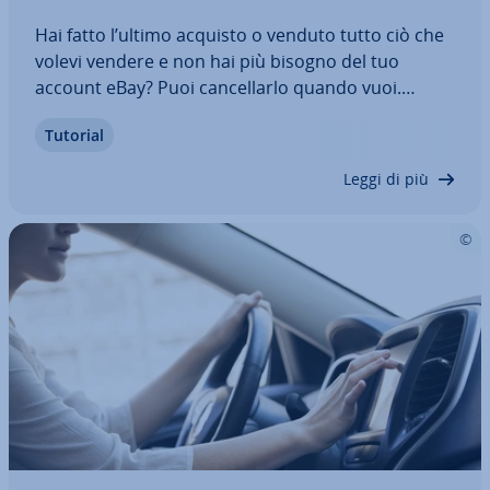
Hai fatto l’ultimo acquisto o venduto tutto ciò che
volevi vendere e non hai più bisogno del tuo
account eBay? Puoi can­cel­lar­lo quando vuoi.
Prima, però, as­si­cu­ra­ti che sul tuo account non vi
Tutorial
siano pagamenti in sospeso, che non vi siano
offerte aperte e che tutte le tue…
Leggi di più