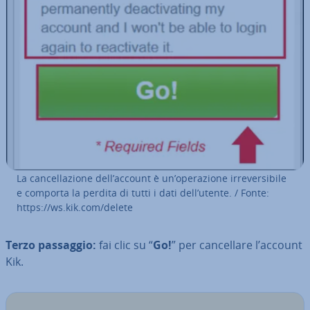
La can­cel­la­zio­ne dell’account è un’ope­ra­zio­ne ir­re­ver­si­bi­le
e comporta la perdita di tutti i dati dell’utente. / Fonte:
https://ws.kik.com/delete
Terzo passaggio:
fai clic su “
Go!
” per can­cel­la­re l’account
Kik.