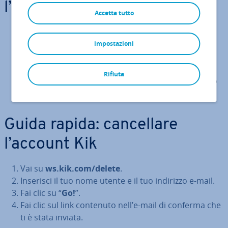
l’account Kik
Accetta tutto
Vai su
ws.kik.com/deac­ti­va­te
.
Inserisci l’indirizzo e-mail che hai uti­liz­za­to al
impostazioni
momento della re­gi­stra­zio­ne.
Fai clic su “
Go!
”.
Rifiuta
Fai clic sul link di di­sat­ti­va­zio­ne che ti è stato inviato
per e-mail.
Guida rapida: can­cel­la­re
l’account Kik
Vai su
ws.kik.com/delete
.
Inserisci il tuo nome utente e il tuo indirizzo e-mail.
Fai clic su “
Go!
”.
Fai clic sul link contenuto nell’e-mail di conferma che
ti è stata inviata.