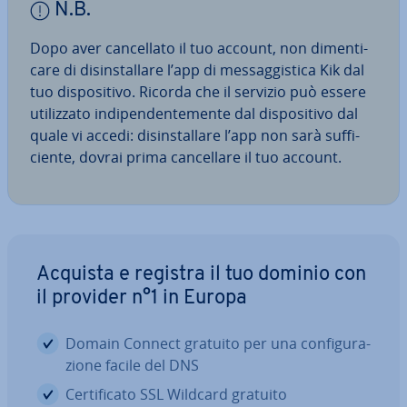
N.B.
Dopo aver can­cel­la­to il tuo account, non di­men­ti­
ca­re di di­sin­stal­la­re l’app di mes­sag­gi­sti­ca Kik dal
tuo di­spo­si­ti­vo. Ricorda che il servizio può essere
uti­liz­za­to in­di­pen­den­te­men­te dal di­spo­si­ti­vo dal
quale vi accedi: di­sin­stal­la­re l’app non sarà suf­fi­
cien­te, dovrai prima can­cel­la­re il tuo account.
Acquista e registra il tuo dominio con
il provider n°1 in Europa
Domain Connect gratuito per una con­fi­gu­ra­
zio­ne facile del DNS
Cer­ti­fi­ca­to SSL Wildcard gratuito