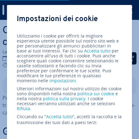
Digital Guide
Impostazioni dei cookie
Vai al contenuto prin­ci­pa­le
Can­cel­la­re l’account Kik:
Utilizziamo i cookie per offrirti la migliore
come si fa tramite link
esperienza utente possibile sul nostro sito web e
per personalizzare gli annunci pubblicitari in
base ai tuoi interessi. Fai clic su
Accetta tutto
per
La redazione di IONOS
acconsentire all'uso di tutti i cookie. Puoi anche
Condividi via Facebook
Condividi via Twitter
Condividi via Li
22 apr 2025
scegliere quali cookie consentire selezionando le
3 mins
caselle sottostanti e facendo clic su Invia
preferenze per confermare le tue scelte. Puoi
modificare le tue preferenze in qualsiasi
momento nelle
impostazioni
.
Indice
Ulteriori informazioni sul nostro utilizzo dei cookie
sono disponibili nella nostra
politica sui cookie
e
Puoi can­cel­la­re il tuo account Kik soltanto dal browser,
nella nostra
politica sulla privacy
. I cookie
necessari verranno utilizzati anche se selezioni
tramite l’apposita pagina web del servizio di mes­sag­gi­sti­
Rifiuta
.
ca. Ti spie­ghia­mo come procedere.
Cliccando su "
Accetta tutto
", accetti la raccolta e la
trasmissione dei tuoi dati a paesi terzi.
Guida rapida: di­sat­ti­va­re