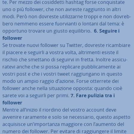
te. Per mezzo dei co­sid­det­ti hashtag forse con­qui­sta­te
uno o più follower, che non avreste raggiunto in altri
modi. Però non dovreste uti­liz­zar­ne troppi e non do­vreb­
be­ro nemmeno essere fuor­vian­ti o lontani dal tema: è
opportuno trovare un giusto equi­li­brio.
6.
Seguire i
follower
Se trovate nuovi follower su Twitter, dovreste ri­cam­bia­re
il piacere e seguirli a vostra volta, al­tri­men­ti esiste il
rischio che smettano di seguirvi in fretta. Inoltre as­si­cu­
ra­te­vi anche che si possa replicare pub­bli­ca­men­te ai
vostri post e che i vostri tweet rag­giun­ga­no in questo
modo un ampio raggio d’azione. Forse otterrete dei
follower anche nella si­tua­zio­ne opposta: quando cioè
sarete voi a seguirli per primi.
7.
Fare pulizia tra i
follower
Mentre all’inizio il riordino del vostro account deve
avvenire raramente e solo se ne­ces­sa­rio, questo aspetto
ac­qui­si­sce un’im­por­tan­za maggiore con l’aumento del
numero dei follower. Per evitare di rag­giun­ge­re il limite