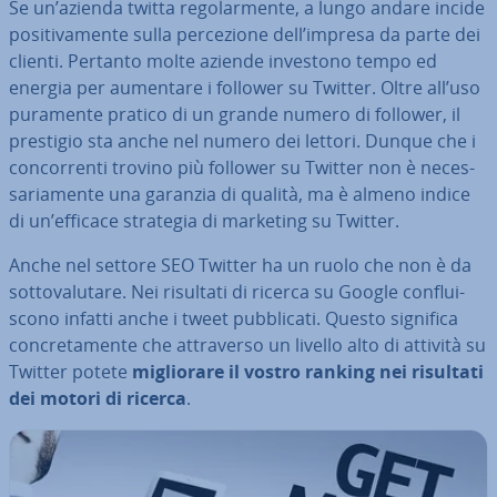
Se un’azienda twitta re­go­lar­men­te, a lungo andare incide
po­si­ti­va­men­te sulla per­ce­zio­ne dell’impresa da parte dei
clienti. Pertanto molte aziende investono tempo ed
energia per aumentare i follower su Twitter. Oltre all’uso
puramente pratico di un grande numero di follower, il
prestigio sta anche nel numero dei lettori. Dunque che i
con­cor­ren­ti trovino più follower su Twitter non è ne­ces­
sa­ria­men­te una garanzia di qualità, ma è almeno indice
di un’efficace strategia di marketing su Twitter.
Anche nel settore SEO Twitter ha un ruolo che non è da
sot­to­va­lu­ta­re. Nei risultati di ricerca su Google con­flui­
sco­no infatti anche i tweet pub­bli­ca­ti. Questo significa
con­cre­ta­men­te che at­tra­ver­so un livello alto di attività su
Twitter potete
mi­glio­ra­re il vostro ranking nei risultati
dei motori di ricerca
.