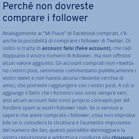
Perché non dovreste
comprare i follower
Ana­lo­ga­men­te ai “Mi Piace” di Facebook comprati, c’è
anche la pos­si­bi­li­tà di comprare i follower di Twitter. Di
solito si tratta di
account falsi (fake account)
, che rad­
dop­pia­no il vostro numero di follower, ma non offrono
alcun valore aggiunto. Gli account comprati non rit­wit­ta­
no i vostri post, nemmeno com­men­ta­no pub­bli­ca­men­te i
vostri tweet e non hanno alcuna rilevante cerchia di
amici, che potreste rag­giun­ge­re con i vostri post. A ciò si
aggiunge il fatto che i fornitori non sono sempre seri;
anzi alcuni account falsi sono proprio concepiti per dif­
fon­de­re spam ai vostri follower reali. Se si venisse a
sapere che avete comprato i follower, cosa non im­pro­ba­
bi­le se si considera la struttura e l’aumento im­prov­vi­so
del numero dei fan, questo potrebbe dan­neg­gia­re la
vostra re­pu­ta­zio­ne e ad­di­rit­tu­ra condurre alla
chiusura