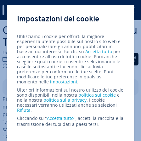
Digital Guide
Impostazioni dei cookie
Vai al contenuto prin­ci­pa­le
Come aumentare i follower su
Utilizziamo i cookie per offrirti la migliore
Twitter
esperienza utente possibile sul nostro sito web e
per personalizzare gli annunci pubblicitari in
base ai tuoi interessi. Fai clic su
Accetta tutto
per
La redazione di IONOS
acconsentire all'uso di tutti i cookie. Puoi anche
Condividi via Facebook
Condividi via Twitter
Condividi via Li
02 giu 2016
scegliere quali cookie consentire selezionando le
6 mins
caselle sottostanti e facendo clic su Invia
preferenze per confermare le tue scelte. Puoi
modificare le tue preferenze in qualsiasi
momento nelle
impostazioni
.
Indice
Ulteriori informazioni sul nostro utilizzo dei cookie
sono disponibili nella nostra
politica sui cookie
e
Più di 320 milioni di utenti usano Twitter, il servizio di
nella nostra
politica sulla privacy
. I cookie
necessari verranno utilizzati anche se selezioni
mes­sag­gi­sti­ca breve. Chi si registra ha la pos­si­bi­li­tà di
Rifiuta
.
pub­bli­ca­re piccoli ag­gior­na­men­ti di stato, i co­sid­det­ti
Cliccando su "
Accetta tutto
", accetti la raccolta e la
“tweet”, lunghi al massimo 140 caratteri, che gli in­te­res­
trasmissione dei tuoi dati a paesi terzi.
sa­ti poi leggono e a cui possono replicare sce­glien­do
“Ritwitta”. Numerose persone pubbliche come artisti,