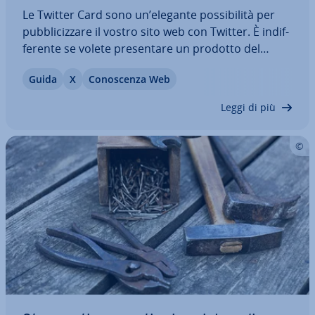
Le Twitter Card sono un’elegante pos­si­bi­li­tà per
pub­bli­ciz­za­re il vostro sito web con Twitter. È in­dif­
fe­ren­te se volete pre­sen­ta­re un prodotto del
vostro negozio, le vostre belle foto, un app o il
Guida
X
Co­no­scen­za Web
nuovo post del vosto blog: con le Twitter Card
create snippet mirati al target al…
Leggi di più