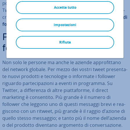
politici e sportivi hanno ri­co­no­sciu­to il po­ten­zia­le di
Accetta tutto
Twitter già da molto tempo e co­mu­ni­ca­no tramite il “mi­
cro­blog­ging” con i loro fan. Molti di loro hanno
milioni di
follower
.
impostazioni
Perché conviene avere tanti
Rifiuta
follower su Twitter
Non solo le persone ma anche le aziende ap­pro­fit­ta­no
del network globale. Per mezzo dei vostri tweet pre­sen­ta­
te nuovi prodotti e tec­no­lo­gie o informate i follower
riguardo par­te­ci­pa­zio­ni a eventi in programma. Su
Twitter, a dif­fe­ren­za di altre piat­ta­for­me, il direct
marketing è con­sen­ti­to. Più grande è il numero di
follower che leggono uno di questi messaggi brevi e rea­
gi­sco­no con un ritweet, più grande è il raggio d’azione di
quello stesso messaggio; e tanto più il nome dell’azienda
o del prodotto diventano argomento di con­ver­sa­zio­ne.