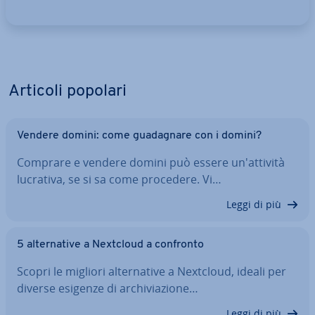
Articoli popolari
Vendere domini: come gua­da­gna­re con i domini?
Comprare e vendere domini può essere un'at­ti­vi­tà
lucrativa, se si sa come procedere. Vi…
Leggi di più
5 al­ter­na­ti­ve a Nextcloud a confronto
Scopri le migliori al­ter­na­ti­ve a Nextcloud, ideali per
diverse esigenze di ar­chi­via­zio­ne…
Leggi di più