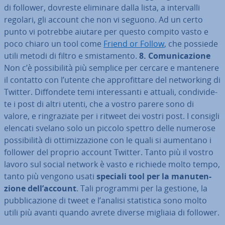
di follower, dovreste eliminare dalla lista, a in­ter­val­li
regolari, gli account che non vi seguono. Ad un certo
punto vi potrebbe aiutare per questo compito vasto e
poco chiaro un tool come
Friend or Follow
, che possiede
utili metodi di filtro e smi­sta­men­to.
8.
Co­mu­ni­ca­zio­ne
Non c’è pos­si­bi­li­tà più semplice per cercare e mantenere
il contatto con l’utente che ap­pro­fit­ta­re del net­wor­king di
Twitter. Dif­fon­de­te temi in­te­res­san­ti e attuali, con­di­vi­de­
te i post di altri utenti, che a vostro parere sono di
valore, e rin­gra­zia­te per i ritweet dei vostri post. I consigli
elencati svelano solo un piccolo spettro delle numerose
pos­si­bi­li­tà di ot­ti­miz­za­zio­ne con le quali si aumentano i
follower del proprio account Twitter. Tanto più il vostro
lavoro sul social network è vasto e richiede molto tempo,
tanto più vengono usati
speciali tool per la ma­nu­ten­
zio­ne dell’account
. Tali programmi per la gestione, la
pub­bli­ca­zio­ne di tweet e l’analisi sta­ti­sti­ca sono molto
utili più avanti quando avrete diverse migliaia di follower.