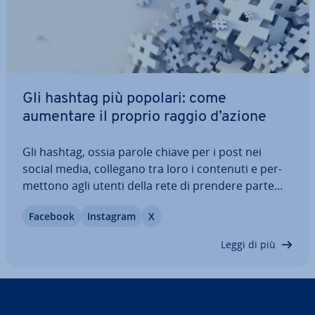
Gli hashtag più popolari: come
aumentare il proprio raggio d’azione
Gli hashtag, ossia parole chiave per i post nei
social media, collegano tra loro i contenuti e per­
met­to­no agli utenti della rete di prendere parte
con i propri post a di­scus­sio­ni pubbliche su diversi
Facebook
Instagram
X
temi. Gli hashtag sono par­ti­co­lar­men­te rilevanti
nel social media marketing.…
Leggi di più