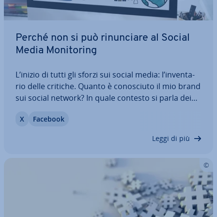
Perché non si può ri­nun­cia­re al Social
Media Mo­ni­to­ring
L’inizio di tutti gli sforzi sui social media: l’in­ven­ta­
rio delle critiche. Quanto è co­no­sciu­to il mio brand
sui social network? In quale contesto si parla dei
miei prodotti o dei miei servizi? Su quali piat­ta­for­
X
Facebook
me avviene questo scambio? Risposte preziose
possono esservi fornite…
Leggi di più