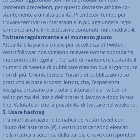
contenuti pre­ce­den­ti, per questo dovreste ambire co­
stan­te­men­te a un’alta qualità. Pren­de­te­vi tempo per
trovare temi vari e in­te­res­sa­ti e in più ag­giun­ge­te re­go­
lar­men­te anche link esclusivi e contenuti mul­ti­me­dia­li.
4.
Twittare re­go­lar­men­te e al momento giusto
Attualità è la parola chiave per ec­cel­len­za di Twitter. I
vostri follower non vogliono ricevere notizie spo­ra­di­che,
ma con­tri­bui­ti regolari. Cercate di mantenere costante il
numero di tweet e di pub­bli­ca­re minimo due al giorno, se
non di più. Orien­ta­te­vi per l’orario di pub­bli­ca­zio­ne so­
prat­tut­to in base ai vostri lettori, che, l’espe­rien­za
insegna, prestano par­ti­co­la­re at­ten­zio­ne a Twitter di
solito prima dell’inizio dell’orario di lavoro e dopo la sua
fine. Valutate anche la pos­si­bi­li­tà di twittare nel weekend.
5.
Usare hashtag
Tramite l’as­so­cia­zio­ne tematica dei vostri tweet con
l’aiuto dell’asterisco (#), i vostri post vengono elencati
nella ricerca a seconda della parola chiave cor­ri­spon­den­