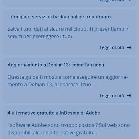
I 7 migliori servizi di backup online a confronto
Salva i tuoi dati al sicuro nel cloud. Ti pre­sen­tia­mo 7
servizi per pro­teg­ge­re i tuoi…
Leggi di più
Ag­gior­na­men­to a Debian 13: come funziona
Questa guida ti mostra come eseguire un ag­gior­na­
men­to a Debian 13, preparare il tuo…
Leggi di più
4 al­ter­na­ti­ve gratuite a InDesign di Adobe
I software Adobe sono troppo costosi? Sul web sono
di­spo­ni­bi­li alcune al­ter­na­ti­ve gratuite…