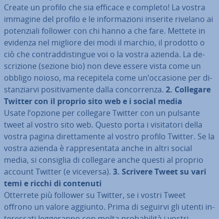
Create un profilo che sia efficace e completo! La vostra
immagine del profilo e le in­for­ma­zio­ni inserite rivelano ai
po­ten­zia­li follower con chi hanno a che fare. Mettete in
evidenza nel migliore dei modi il marchio, il prodotto o
ciò che con­trad­di­stin­gue voi o la vostra azienda. La de­
scri­zio­ne (sezione bio) non deve essere vista come un
obbligo noioso, ma re­ce­pi­te­la come un’occasione per di­
stan­ziar­vi po­si­ti­va­men­te dalla con­cor­ren­za.
2.
Collegare
Twitter con il proprio sito web e i social media
Usate l’opzione per collegare Twitter con un pulsante
tweet al vostro sito web. Questo porta i vi­si­ta­to­ri della
vostra pagina di­ret­ta­men­te al vostro profilo Twitter. Se la
vostra azienda è rap­pre­sen­ta­ta anche in altri social
media, si consiglia di collegare anche questi al proprio
account Twitter (e viceversa).
3.
Scrivere Tweet su vari
temi e ricchi di contenuti
Otterrete più follower su Twitter, se i vostri Tweet
offrono un valore aggiunto. Prima di seguirvi gli utenti in­
te­res­sa­ti leg­ge­ran­no con molta pro­ba­bi­li­tà i vostri