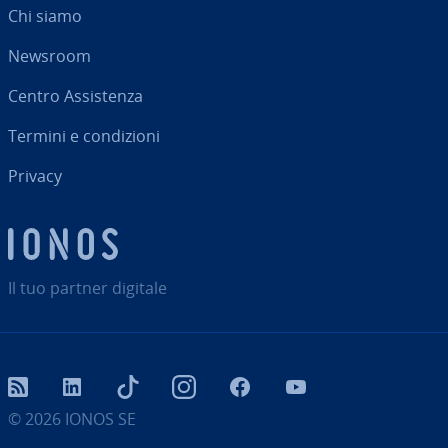
Chi siamo
Newsroom
Centro As­si­sten­za
Termini e con­di­zio­ni
Privacy
Il tuo partner digitale
RSS
LinkedIn
tiktok
Instagram
Facebook
YouTube
© 2026
IONOS SE