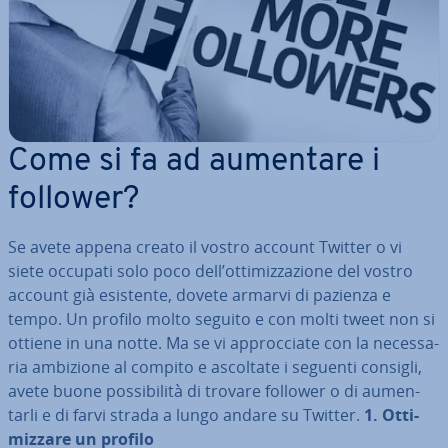
Come si fa ad aumentare i
follower?
Se avete appena creato il vostro account Twitter o vi
siete occupati solo poco dell’ot­ti­miz­za­zio­ne del vostro
account già esistente, dovete armarvi di pazienza e
tempo. Un profilo molto seguito e con molti tweet non si
ottiene in una notte. Ma se vi ap­proc­cia­te con la ne­ces­sa­
ria ambizione al compito e ascoltate i seguenti consigli,
avete buone pos­si­bi­li­tà di trovare follower o di au­men­
tar­li e di farvi strada a lungo andare su Twitter.
1.
Ot­ti­
miz­za­re un profilo