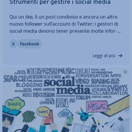
Strumenti per gestire i social media
Qui un like, lì un post condiviso e ancora un altro
nuovo follower sull’account di Twitter: i gestori di
social media devono tener presente molte in­for­
ma­zio­ni, che po­treb­be­ro essere im­por­tan­ti per il
X
Facebook
successo dell’azienda. Allo stesso tempo il
contenuto condiviso dovrebbe…
Leggi di più