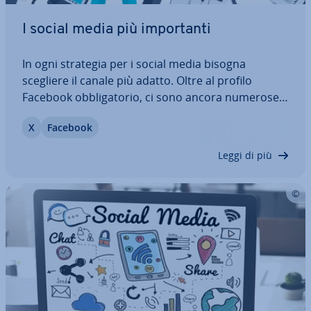
I social media più im­por­tan­ti
In ogni strategia per i social media bisogna
scegliere il canale più adatto. Oltre al profilo
Facebook ob­bli­ga­to­rio, ci sono ancora numerose
altre piat­ta­for­me che per­met­to­no di ri­vol­ger­si di­
X
Facebook
ret­ta­men­te al target e che pro­muo­vo­no la co­mu­ni­
ca­zio­ne diretta con i clienti. Le…
Leggi di più