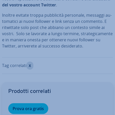
del vostro account Twitter
.
Inoltre evitate troppa pub­bli­ci­tà personale, messaggi au­
to­ma­ti­ci ai nuovi follower e link senza un commento. E
rit­wit­ta­te solo post che abbiano un contesto simile ai
vostri. Solo se lavorate a lungo termine, stra­te­gi­ca­men­te
e in maniera onesta per ottenere nuovi follower su
Twitter, ar­ri­ve­re­te al successo de­si­de­ra­to.
Tag correlati
X
Vai al menu prin­ci­pa­le
Prodotti correlati
Prova ora gratis