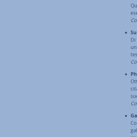
Qu
es
Com
Su
Di
un’
te
Com
Ph
Ot
ci­
sue
Com
Ga
Co
ga