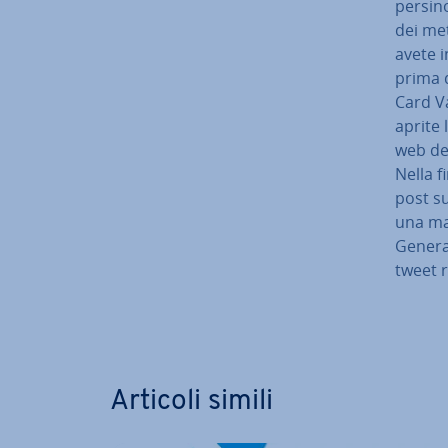
persino
dei met
avete i
prima d
Card Va
aprite 
web del
Nella f
post su
una mai
Ge­ne­r
tweet 
Vai al m
Articoli simili