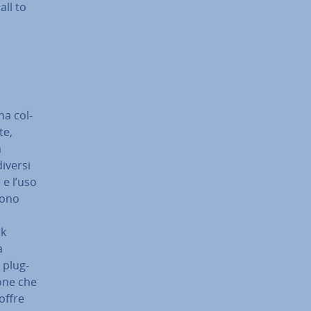
all to
na col­
te,
a
iversi
ne e l’uso
sono
ck
a
 plug-
o­ne che
offre