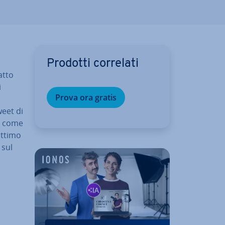
Prodotti correlati
atto
i
Prova ora gratis
weet di
li come
ottimo
sul