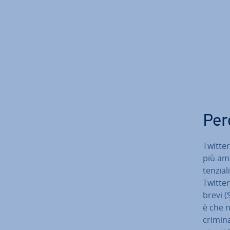
Perc
Twitter
più ama
ten­zia
Twitte
brevi (
è che n
crimina