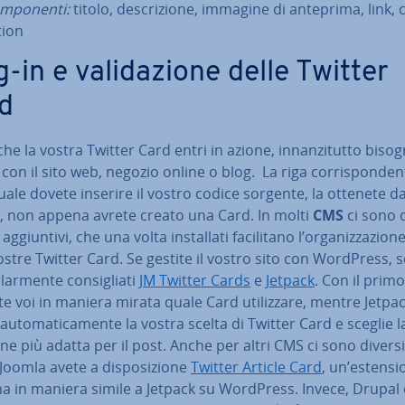
­po­nen­ti:
titolo, de­scri­zio­ne, immagine di anteprima, link, c
tion
-in e va­li­da­zio­ne delle Twitter
d
he la vostra Twitter Card entri in azione, in­nan­zi­tut­to bisog
la con il sito web, negozio online o blog. La riga cor­ri­spon­den­
uale dovete inserire il vostro codice sorgente, la ottenete d
r, non appena avrete creato una Card. In molti
CMS
ci sono d
g­giun­ti­vi, che una volta in­stal­la­ti fa­ci­li­ta­no l’or­ga­niz­za­zio­
ostre Twitter Card. Se gestite il vostro sito con WordPress, 
o­lar­men­te con­si­glia­ti
JM Twitter Cards
e
Jetpack
. Con il primo
te voi in maniera mirata quale Card uti­liz­za­re, mentre Jetpa
 au­to­ma­ti­ca­men­te la vostra scelta di Twitter Card e sceglie l
ne più adatta per il post. Anche per altri CMS ci sono diversi
 Joomla avete a di­spo­si­zio­ne
Twitter Article Card
, un’esten­si
a in maniera simile a Jetpack su WordPress. Invece, Drupal 