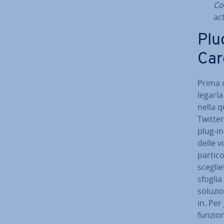
Com
ac
Plug
Car
Prima c
le­gar­
nella q
Twitte
plug-in a
delle v
par­ti­c
sceglie
sfoglia
soluzio
in. Per
funzion