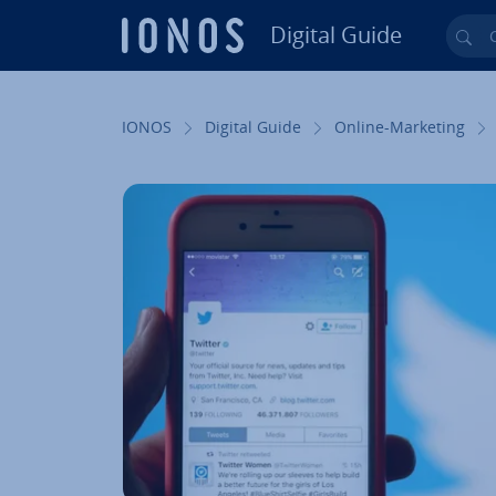
Digital Guide
Cer
Vai al contenuto prin­ci­pa­le
IONOS
Digital Guide
Online-Marketing