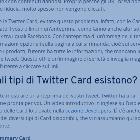
link con contenuti dannosi. Proprio perché gli URL brevi no
no fiducia, molto spesso non vengono cliccati.
le Twitter Card, evitate questo problema. Infatti, con le Car
ra­te il vostro link in un’anteprima, come fanno anche altri so
 tra i quali Facebook. Con l’anteprima di un’immagine, il te
or­ma­zio­ni opzionali sulla pagina a cui si rimanda, cioè sui serv
 o i prodotti, l’utente ha tutte le in­for­ma­zio­ni, che mancano 
 tweet. Questo offre un’immagine di serietà e invoglia mag­
l’utente a cliccare sul link.
li tipi di Twitter Card esistono?
ete mostrare un’anteprima dei vostri tweet, Twitter ha una
ne pronta per voi. Un video in­tro­dut­ti­vo in inglese sull’uso e 
to delle Card lo trovate nella
sezione De­ve­lo­pers
. Lì c’è anch
ei diversi tipi di Card di­spo­ni­bi­li, che vi rias­su­mia­mo qui s
n­te:
mmary Card