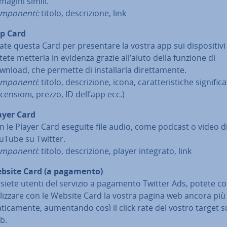
magini simili.
­po­nen­ti:
titolo, de­scri­zio­ne, link
p Card
te questa Card per pre­sen­ta­re la vostra app sui di­spo­si­ti­vi
tete metterla in evidenza grazie all’aiuto della funzione di
nload, che permette di in­stal­lar­la di­ret­ta­men­te.
m­po­nen­ti
: titolo, de­scri­zio­ne, icona, ca­rat­te­ri­sti­che si­gni­fi­ca­
­cen­sio­ni, prezzo, ID dell’app ecc.)
ayer Card
n le Player Card eseguite file audio, come podcast o video d
uTube su Twitter.
m­po­nen­ti
: titolo, de­scri­zio­ne, player integrato, link
bsite Card (a pagamento)
 siete utenti del servizio a pagamento Twitter Ads, potete c
­liz­za­re con le Website Card la vostra pagina web ancora più s
ti­ca­men­te, au­men­tan­do così il click rate del vostro target s
b.