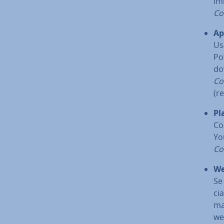
im
Com
Ap
Usa
Po
dow
Co
(re
Pl
Co
Yo
Co
We
Se
cia
ma­
we