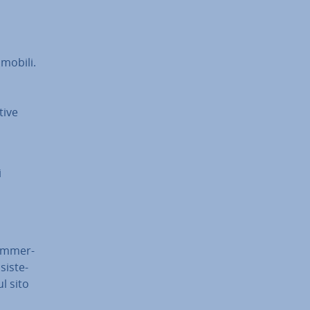
 mobili.
ti­ve
i
om­mer­
i­ste­
ul sito