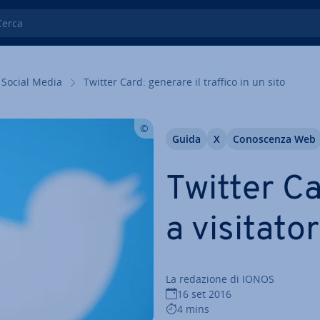
ca
Social Media
Twitter Card: generare il traffico in un sito
Guida
X
Co­no­scen­za Web
Twitter Ca
a vi­si­ta­to
La redazione di IONOS
16 set 2016
4 mins