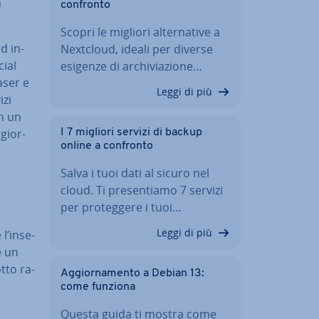
n
confronto
Scopri le migliori al­ter­na­ti­ve a
d in­
Nextcloud, ideali per diverse
cial
esigenze di ar­chi­via­zio­ne…
aser e
Leggi di più
izi
in un
gior­
I 7 migliori servizi di backup
online a confronto
Salva i tuoi dati al sicuro nel
cloud. Ti pre­sen­tia­mo 7 servizi
per pro­teg­ge­re i tuoi…
Leggi di più
l’in­se­
e un
otto ra­
Ag­gior­na­men­to a Debian 13:
come funziona
Questa guida ti mostra come