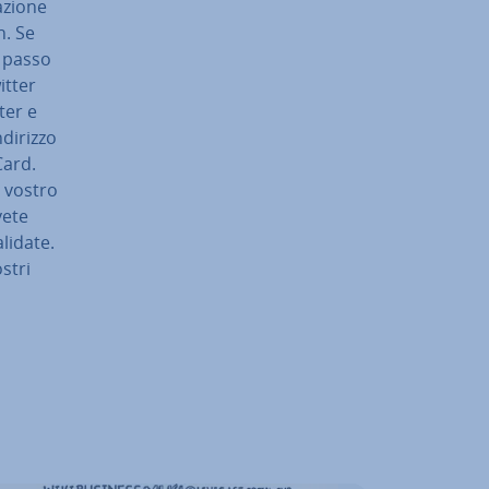
­zio­ne
n. Se
o passo
witter
ter e
ndirizzo
Card.
l vostro
vete
alidate.
stri