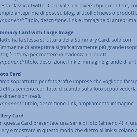
esta classica Twitter Card vale per diversi tipi di content, 
empio anteprime di post su blog, articoli di news o prodotti.
­po­nen­ti:
Titolo, de­scri­zio­ne, link e immagine di anteprima
mmary Card with Large Image
 fatto ha la stessa struttura della Summary Card, solo con
immagine di anteprima si­gni­fi­ca­ti­va­men­te più grande (sopr
sto); è ottima per mettere in evidenza i prodotti.
­po­nen­ti:
titolo, de­scri­zio­ne, link e immagine grande di a
oto Card
tima so­prat­tut­to per fotografi e imprese che vogliono farsi p
tà ef­fi­ca­ce­men­te con foto; cliccando sulla foto si può vederla
 di­men­sio­ni reali.
­po­nen­ti:
titolo, de­scri­zio­ne, link, am­plia­men­to immagine
llery Card
n questa Card pre­sen­ta­te una serie di foto (almeno 4) in un
llery e mostrate in questo modo che dietro al link si celano a