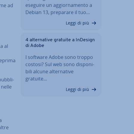
eseguire un ag­gior­na­men­to a
come ad
Debian 13, preparare il tuo…
Leggi di più
4 al­ter­na­ti­ve gratuite a InDesign
a al
di Adobe
I software Adobe sono troppo
nteprima
costosi? Sul web sono di­spo­ni­
bi­li alcune al­ter­na­ti­ve
gratuite…
ub­bli­
 nelle
Leggi di più
a
ltre