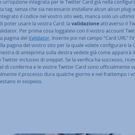
 un’opzione integrata per le Twitter Card già nella con­fi­gu­ra
a tag, senza che sia ne­ces­sa­rio in­stal­la­re alcun alcun plug-i
ntegrato il codice nel vostro sito web, manca solo un ultim
i poter usare la vostra Card: la
va­li­da­zio­ne
at­tra­ver­so il T
lidator. Per prima cosa loggatevi con il vostro account Twit
la pagina del
Validator
. Inserite poi nel campo “Card URL” l’i
la pagina del vostro sito per la quale volete con­fi­gu­ra­re la 
inestra di anteprima sulla destra vedete già come apparirà i
 Twitter inclusivo di snippet. Se la verifica ha successo, rice
l di conferma e le vostre Twitter Card sono uf­fi­cial­men­te v
al­men­te il processo dura qualche giorno e nel frattempo i vo
restano in sospeso.
enu prin­ci­pa­le