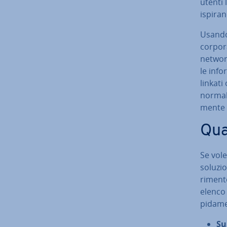
utenti 
ispira
Usando 
cor­po­
network
le in­f
linkati
normale
men­te 
Qua
Se vol
soluzio
ri­men­
elenco d
pi­da­me
Su