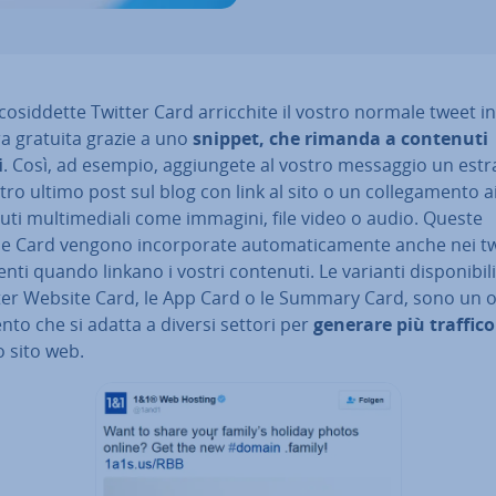
co­sid­det­te Twitter Card ar­ric­chi­te il vostro normale tweet in
a gratuita grazie a uno
snippet, che rimanda a contenuti
i
. Così, ad esempio, ag­giun­ge­te al vostro messaggio un estr
tro ultimo post sul blog con link al sito o un col­le­ga­men­to a
ti mul­ti­me­dia­li come immagini, file video o audio. Queste
e Card vengono in­cor­po­ra­te au­to­ma­ti­ca­men­te anche nei t
tenti quando linkano i vostri contenuti. Le varianti di­spo­ni­bi­
tter Website Card, le App Card o le Summary Card, sono un 
to che si adatta a diversi settori per
generare più traffico
o sito web.