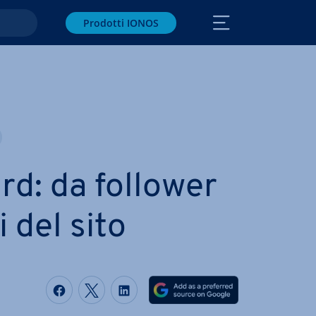
Prodotti IONOS
rd: da follower
­ri del sito
Condividi via Facebook
Condividi via Twitter
Condividi via LinkedIN