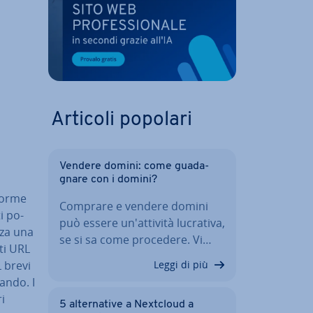
Articoli popolari
Vendere domini: come gua­da­
gna­re con i domini?
for­me
Comprare e vendere domini
i po­
può essere un'at­ti­vi­tà lucrativa,
nza una
se si sa come procedere. Vi…
­ti URL
Leggi di più
 brevi
an­do. I
i
5 al­ter­na­ti­ve a Nextcloud a