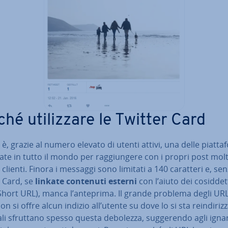
hé uti­liz­za­re le Twitter Card
 è, grazie al numero elevato di utenti attivi, una delle piat­ta­
te in tutto il mondo per rag­giun­ge­re con i propri post molt
­li clienti. Finora i messaggi sono limitati a 140 caratteri e, se
r Card, se
linkate contenuti esterni
con l’aiuto dei co­sid­det
Short URL), manca l’anteprima. Il grande problema degli URL
on si offre alcun indizio all’utente su dove lo si sta rein­di­riz­z
li sfruttano spesso questa debolezza, sug­ge­ren­do agli ignar