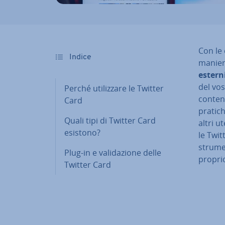
Con le 
Indice
manier
estern
del vos
Perché uti­liz­za­re le Twitter
contenu
Card
pratich
Quali tipi di Twitter Card
altri u
esistono?
le Twi
strumen
Plug-in e va­li­da­zio­ne delle
propri
Twitter Card