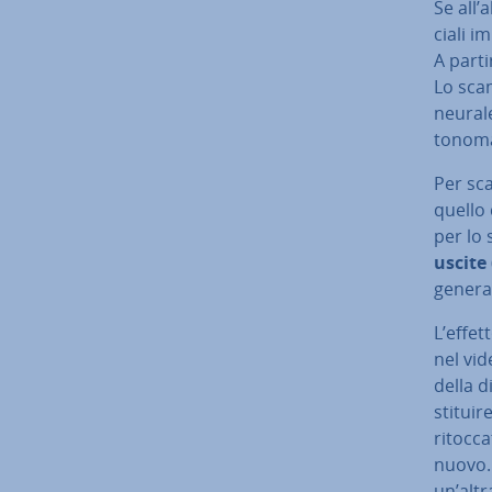
Se all’
cia­li i
A parti
Lo scam
neurale
to­no­
Per sca
quello 
per lo
uscite 
genera
L’effet
nel vid
della d
sti­tui­
ritocca
nuovo. 
un’altr