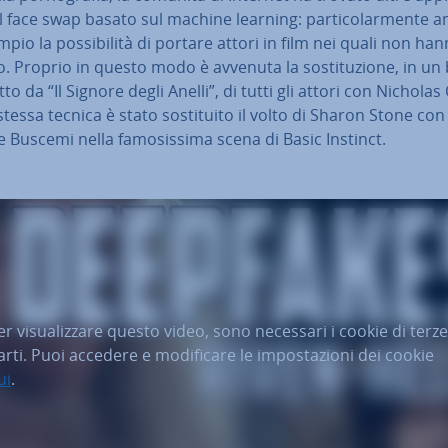
il face swap basato sul machine learning: par­ti­co­lar­men­te 
pio la pos­si­bi­li­tà di portare attori in film nei quali non ha
o. Proprio in questo modo è avvenuta la so­sti­tu­zio­ne, in un
atto da “Il Signore degli Anelli”, di tutti gli attori con Nicholas
stessa tecnica è stato so­sti­tui­to il volto di Sharon Stone con
e Buscemi nella fa­mo­sis­si­ma scena di Basic Instinct.
er visualizzare questo video, sono necessari i cookie di terze
arti. Puoi accedere e modificare le impostazioni dei cookie
ui
.