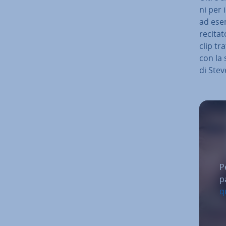
ni per 
ad esem
recitat
clip tr
con la 
di Stev
P
p
q