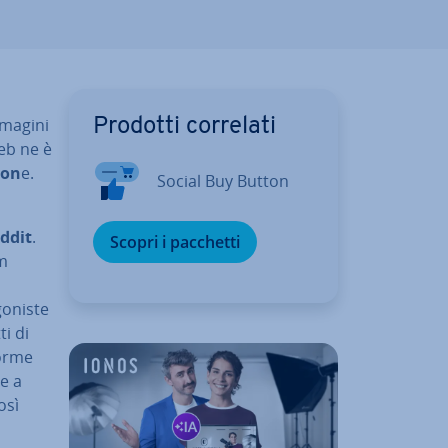
mmagini
Prodotti correlati
Web ne è
zion
e.
Social Buy Button
ddit
.
Scopri i pacchetti
lm
­ni­ste
i di
or­me
ce a
osì