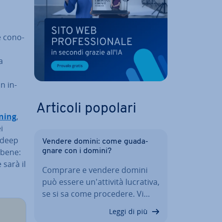
 co­no­
a
n in­
Articoli popolari
ning
,
i
l deep
Vendere domini: come gua­da­
e bene:
gna­re con i domini?
sarà il
Comprare e vendere domini
può essere un'at­ti­vi­tà lucrativa,
se si sa come procedere. Vi…
Leggi di più