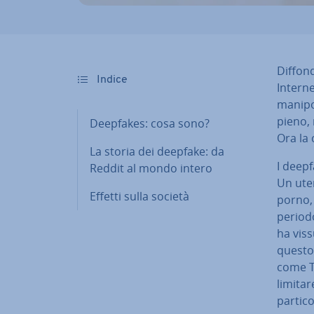
Dif­fon­
Indice
Interne
ma­ni­p
pieno,
Deepfakes: cosa sono?
Ora la 
La storia dei deepfake: da
I deep
Reddit al mondo intero
Un uten
Effetti sulla società
porno, 
periodo
ha viss
questo 
come Tw
limitar
par­ti­co