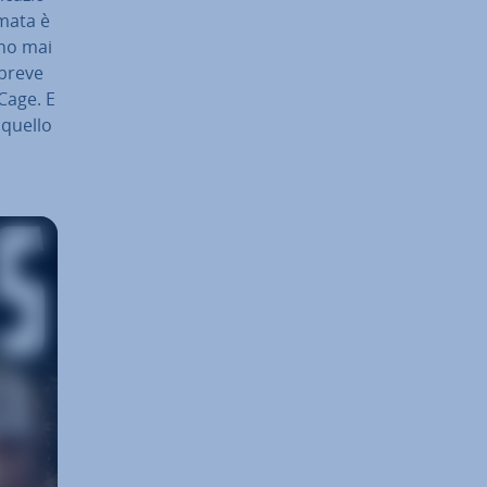
amata è
nno mai
 breve
 Cage. E
 quello