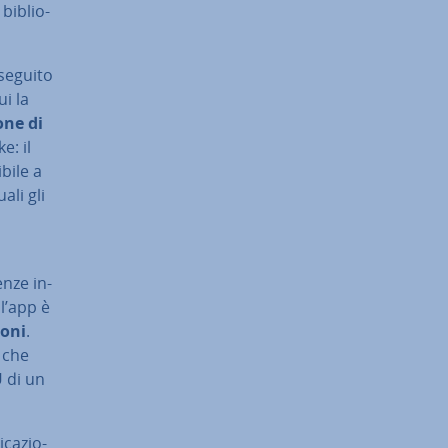
bi­blio­
 seguito
ui la
o­ne di
e: il
bi­le a
ali gli
­ze in­
l’app è
o­ni
.
e che
 di un
­ca­zio­