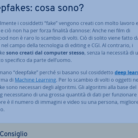
pfakes: cosa sono?
­men­te i co­sid­det­ti “fake” vengono creati con molto lavoro e
 e ciò non ha per forza finalità dannose: Anche nei film di
od non è raro lo scambio di volti. Ciò di solito viene fatto d
 nel campo della tec­no­lo­gia di editing e CGI. Al contrario, i
ake
sono creati dal computer stesso
, senza la necessità di u
­to specifico da parte dell’uomo.
mano “deepfake” perché si basano sul co­sid­det­to
deep lear
rma di
Machine Learning
. Per lo scambio di volti o oggetti ne
e sono necessari degli algoritmi. Gli algoritmi alla base de
g ne­ces­si­ta­no di una grossa quantità di dati per fun­zio­na­r
re è il numero di immagini e video su una persona, migliore 
to.
Consiglio