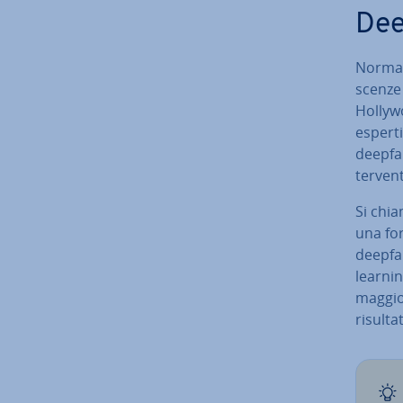
Dee
Nor­mal
scen­ze
Hollywo
esperti
deepf
ter­ven
Si chia
una fo
deepfak
learnin
maggio
risulta