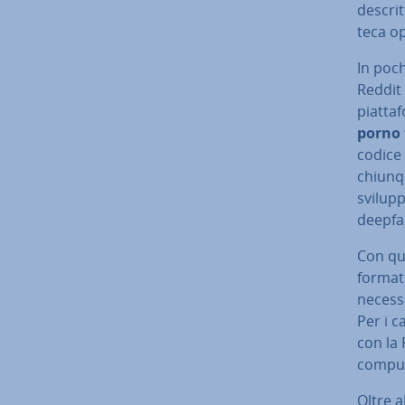
descrit
te­ca o
In po­c
Reddit 
piat­ta
porno 
codice 
chiunqu
svi­lup
deepfa
Con qu
for­ma­
ne­ces­
Per i c
con la
compute
Oltre a