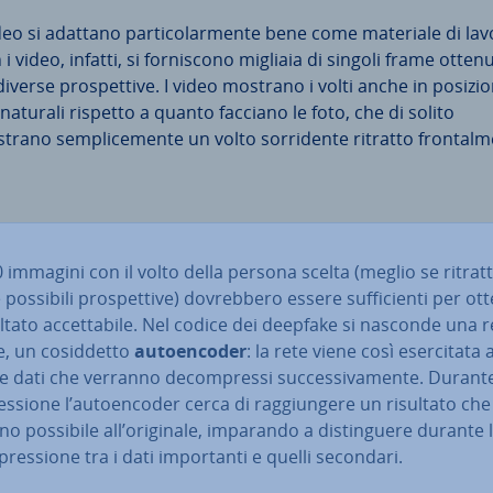
ideo si adattano par­ti­co­lar­men­te bene come materiale di lav
i video, infatti, si for­ni­sco­no migliaia di singoli frame ottenu
iverse pro­spet­ti­ve. I video mostrano i volti anche in posizio
 naturali rispetto a quanto facciano le foto, che di solito
rano sem­pli­ce­men­te un volto sor­ri­den­te ritratto fron­tal­
 immagini con il volto della persona scelta (meglio se ritrat
 possibili pro­spet­ti­ve) do­vreb­be­ro essere suf­fi­cien­ti per o
ltato ac­cet­ta­bi­le. Nel codice dei deepfake si nasconde una r
, un co­sid­det­to
au­toen­co­der
: la rete viene così eser­ci­ta­ta
re dati che verranno de­com­pres­si suc­ces­si­va­men­te. Durant
s­sio­ne l’au­toen­co­der cerca di rag­giun­ge­re un risultato che 
ino possibile all’originale, imparando a di­stin­gue­re durante 
pres­sio­ne tra i dati im­por­tan­ti e quelli secondari.