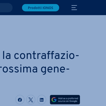
Prodotti IONOS
a con­traf­fa­zio­
rossima ge­ne­
Condividi via Facebook
Condividi via Twitter
Condividi via LinkedIN