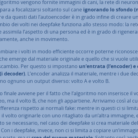
algoritmo vengono fornite immagini di cani, la rete di neuroni a
mpara a fo­ca­liz­zar­si soltanto sul cane
ignorando lo sfondo (n
re da questi dati l’au­toen­co­der è in grado infine di creare u
bio dei volti nei deepfake funziona allo stesso modo: la ret
 assimila l’aspetto di una persona ed è in grado di ri­ge­ne­rar
ma­men­te, anche in movimento.
mbiare i volti in modo ef­fi­cien­te occorre poterne ri­co­no­sce
che emerge dal materiale originale e quello che si vuole uti­liz
 scambio. Per questo si impostano
un’entrata (l’encoder) e
(i decoder)
. L’encoder analizza il materiale, mentre i due d
no ognuno un output diverso: volto A e volto B.
to finale avviene per il fatto che l’algoritmo non inserisce il v
eo, ma il volto B, che non gli ap­par­tie­ne. Arriviamo così al c
if­fe­ren­za rispetto ai normali fake: mentre in questi ci si limit
re il volto ori­gi­nar­le con uno ri­ta­glia­to da un’altra immagine, 
to se ne­ces­sa­rio, nel caso dei deepfake si crea materiale del
Con i deepfake, invece, non ci si limita a copiare un’immagi
a parte, ma si
crea del nuovo materiale
. Soltanto così anch