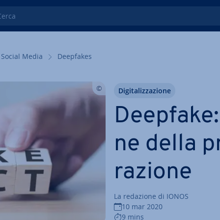
ca
Social Media
Deepfakes
Di­gi­ta­liz­za­zio­ne
Deepfake: l
ne della p
ra­zio­ne
La redazione di IONOS
10 mar 2020
9 mins