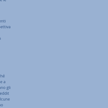
enti
t­ti­va
n
ché
he a
no gli
reddit
 alcune
mo