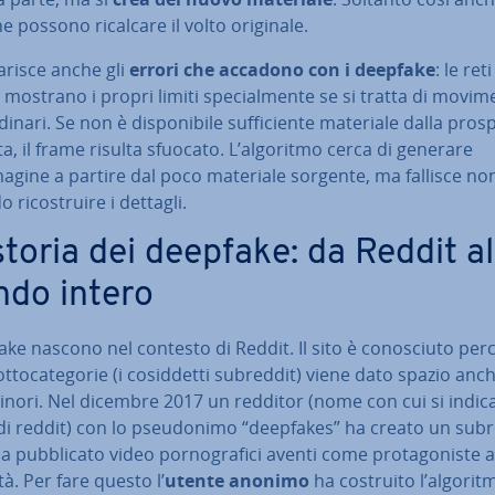
 possono ricalcare il volto originale.
arisce anche gli
errori che accadono con i deepfake
: le reti
 mostrano i propri limiti spe­cial­men­te se si tratta di movim
nari. Se non è di­spo­ni­bi­le suf­fi­cien­te materiale dalla pro­spe
ta, il frame risulta sfuocato. L’algoritmo cerca di generare
agine a partire dal poco materiale sorgente, ma fallisce no
ri­co­strui­re i dettagli.
storia dei deepfake: da Reddit al
do intero
ake nascono nel contesto di Reddit. Il sito è co­no­sciu­to per
ot­to­ca­te­go­rie (i co­sid­det­ti subreddit) viene dato spazio anc
nori. Nel dicembre 2017 un redditor (nome con cui si indica
di reddit) con lo pseu­do­ni­mo “deepfakes” ha creato un sub
a pub­bli­ca­to video por­no­gra­fi­ci aventi come pro­ta­go­ni­ste
tà. Per fare questo l’
utente anonimo
ha costruito l’algorit