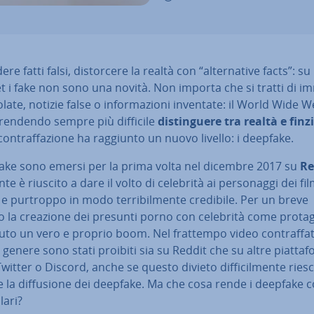
de­re fatti falsi, di­stor­ce­re la realtà con “al­ter­na­ti­ve facts”: su
t i fake non sono una novità. Non importa che si tratti di i
o­la­te, notizie false o in­for­ma­zio­ni inventate: il World Wide 
 rendendo sempre più difficile
di­stin­gue­re tra realtà e fin
con­traf­fa­zio­ne ha raggiunto un nuovo livello: i deepfake.
fake sono emersi per la prima volta nel dicembre 2017 su
Re
te è riuscito a dare il volto di celebrità ai per­so­nag­gi dei fi
e purtroppo in modo ter­ri­bil­men­te credibile. Per un breve
 la creazione dei presunti porno con celebrità come pro­ta­go
uto un vero e proprio boom. Nel frattempo video con­traf­fat­t
genere sono stati proibiti sia su Reddit che su altre piat­ta­f
itter o Discord, anche se questo divieto dif­fi­cil­men­te ries
e la dif­fu­sio­ne dei deepfake. Ma che cosa rende i deepfake c
­la­ri?