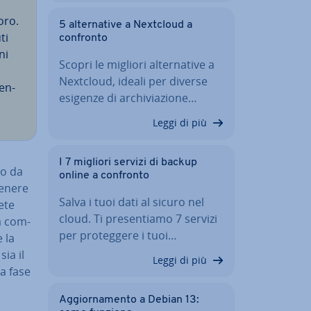
oro.
5 al­ter­na­ti­ve a Nextcloud a
ti
confronto
ni
Scopri le migliori al­ter­na­ti­ve a
Nextcloud, ideali per diverse
men­
esigenze di ar­chi­via­zio­ne…
Leggi di più
I 7 migliori servizi di backup
to da
online a confronto
ttenere
Salva i tuoi dati al sicuro nel
ete
cloud. Ti pre­sen­tia­mo 7 servizi
 a com­
per pro­teg­ge­re i tuoi…
e la
sia il
Leggi di più
la fase
Ag­gior­na­men­to a Debian 13: