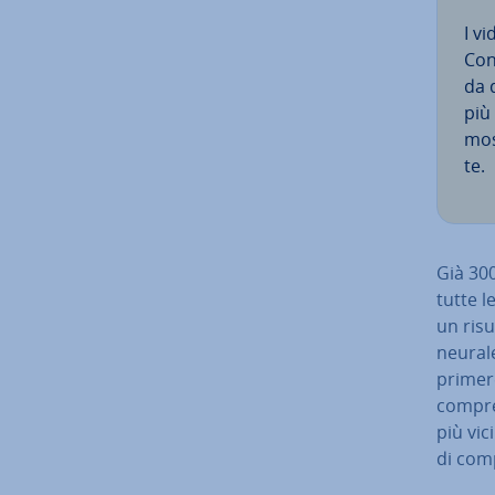
I v
Con 
da d
più
most
te.
Già 300
tutte le
un risu
neurale
pri­me­
com­pre
più vic
di com­