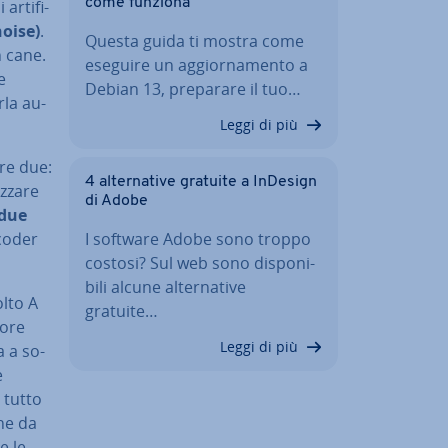
come funziona
r­ti­fi­
oise)
.
Questa guida ti mostra come
n cane.
eseguire un ag­gior­na­men­to a
e
Debian 13, preparare il tuo…
­la au­
Leggi di più
­re due:
4 al­ter­na­ti­ve gratuite a InDesign
­za­re
di Adobe
 due
ecoder
I software Adobe sono troppo
costosi? Sul web sono di­spo­ni­
bi­li alcune al­ter­na­ti­ve
olto A
gratuite…
uore
Leggi di più
a a so­
e
 tutto
ne da
e le