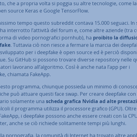
to, che a propria volta si poggia su altre tec­no­lo­gie, come la 
pen source Keras e Google Ten­sor­Flow.
his­si­mo tempo questo subreddit contava 15.000 seguaci. In
ha in­ter­rot­to l’attività del forum e, come altre aziende (tra c
­for­ma di video por­no­gra­fi­ci pornhub), ha
proibito la dif­fu­si
fake
. Tuttavia ciò non riesce a fermare la marcia dei deepfak
svi­lup­pa­to per i deepfake è open source ed è perciò di­spo­ni­
e. Su GitHub si possono trovare diverse re­po­si­to­ry nelle qu
­pa­to­ri lavorano all’algoritmo. Così è anche nata l’app per i
ke, chiamata FakeApp.
esto programma, chiunque possieda un minimo di co­no­scen
ti­che può attuare questi face swap. Per creare deepfake con 
sa­rio solamente una
scheda grafica Nvidia ad alte pre­sta­zi
alcoli il programma utilizza il pro­ces­so­re grafico (GPU). Oltr
 FakeApp, i deepfake possono anche essere creati con la CPU
r, anche se ciò richiede so­li­ta­men­te tempi più lunghi.
lla por­no­gra­fia, la comunità di Internet ha trovato altre ap­pli