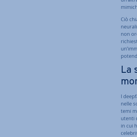
mimiche
Ciò chi
neurali
non ordi
richies
un’imm
potendo 
La 
mon
I deepf
nelle s
temi mi
utenti 
in cui h
celebri