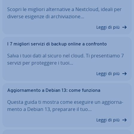
Scopri le migliori al­ter­na­ti­ve a Nextcloud, ideali per
diverse esigenze di ar­chi­via­zio­ne…
Leggi di più
I 7 migliori servizi di backup online a confronto
Salva i tuoi dati al sicuro nel cloud. Ti pre­sen­tia­mo 7
servizi per pro­teg­ge­re i tuoi…
Leggi di più
Ag­gior­na­men­to a Debian 13: come funziona
Questa guida ti mostra come eseguire un ag­gior­na­
men­to a Debian 13, preparare il tuo…
Leggi di più