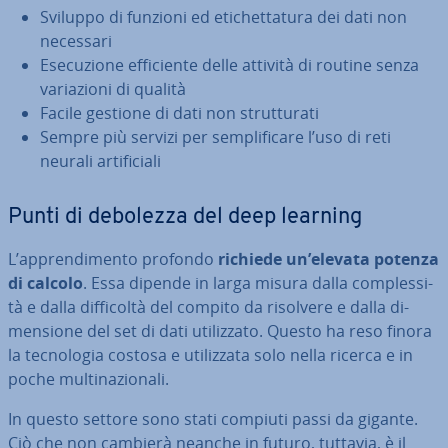
Sviluppo di funzioni ed eti­chet­ta­tu­ra dei dati non
necessari
Ese­cu­zio­ne ef­fi­cien­te delle attività di routine senza
va­ria­zio­ni di qualità
Facile gestione di dati non strut­tu­ra­ti
Sempre più servizi per sem­pli­fi­ca­re l’uso di reti
neurali ar­ti­fi­cia­li
Punti di debolezza del deep learning
L’ap­pren­di­men­to profondo
richiede un’elevata potenza
di calcolo
. Essa dipende in larga misura dalla com­ples­si­
tà e dalla dif­fi­col­tà del compito da risolvere e dalla di­
men­sio­ne del set di dati uti­liz­za­to. Questo ha reso finora
la tec­no­lo­gia costosa e uti­liz­za­ta solo nella ricerca e in
poche mul­ti­na­zio­na­li.
In questo settore sono stati compiuti passi da gigante.
Ciò che non cambierà neanche in futuro, tuttavia, è il