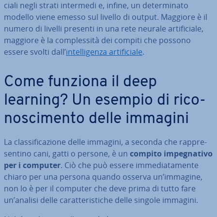
cia­li negli strati intermedi e, infine, un de­ter­mi­na­to
modello viene emesso sul livello di output. Maggiore è il
numero di livelli presenti in una rete neurale ar­ti­fi­cia­le,
maggiore è la com­ples­si­tà dei compiti che possono
essere svolti dall’
in­tel­li­gen­za ar­ti­fi­cia­le
.
Come funziona il deep
learning? Un esempio di ri­co­
no­sci­men­to delle immagini
La clas­si­fi­ca­zio­ne delle immagini, a seconda che rap­pre­
sen­ti­no cani, gatti o persone, è un
compito im­pe­gna­ti­vo
per i computer
. Ciò che può essere im­me­dia­ta­men­te
chiaro per una persona quando osserva un’immagine,
non lo è per il computer che deve prima di tutto fare
un’analisi delle ca­rat­te­ri­sti­che delle singole immagini.