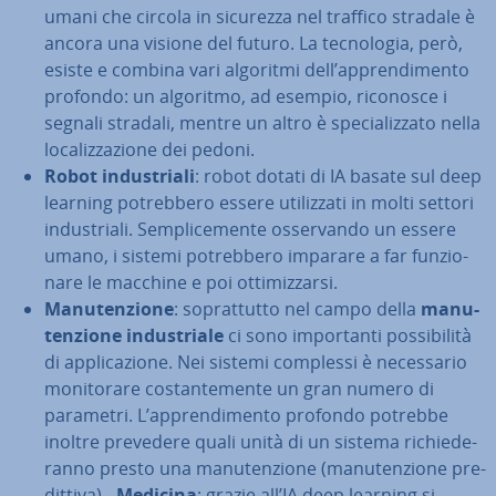
umani che circola in sicurezza nel traffico stradale è
ancora una visione del futuro. La tec­no­lo­gia, però,
esiste e combina vari algoritmi dell’ap­pren­di­men­to
profondo: un algoritmo, ad esempio, riconosce i
segnali stradali, mentre un altro è spe­cia­liz­za­to nella
lo­ca­liz­za­zio­ne dei pedoni.
Robot in­du­stria­li
: robot dotati di IA basate sul deep
learning po­treb­be­ro essere uti­liz­za­ti in molti settori
in­du­stria­li. Sem­pli­ce­men­te os­ser­van­do un essere
umano, i sistemi po­treb­be­ro imparare a far fun­zio­
na­re le macchine e poi ot­ti­miz­zar­si.
Ma­nu­ten­zio­ne
: so­prat­tut­to nel campo della
ma­nu­
ten­zio­ne in­du­stria­le
ci sono im­por­tan­ti pos­si­bi­li­tà
di ap­pli­ca­zio­ne. Nei sistemi complessi è ne­ces­sa­rio
mo­ni­to­ra­re co­stan­te­men­te un gran numero di
parametri. L’ap­pren­di­men­to profondo potrebbe
inoltre prevedere quali unità di un sistema ri­chie­de­
ran­no presto una ma­nu­ten­zio­ne (ma­nu­ten­zio­ne pre­
dit­ti­va). -
Medicina
: grazie all’IA deep learning si