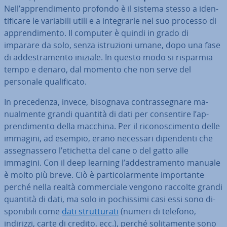
Nell’ap­pren­di­men­to profondo è il sistema stesso a iden­
ti­fi­ca­re le variabili utili e a in­te­grar­le nel suo processo di
ap­pren­di­men­to. Il computer è quindi in grado di
imparare da solo, senza istru­zio­ni umane, dopo una fase
di ad­de­stra­men­to iniziale. In questo modo si risparmia
tempo e denaro, dal momento che non serve del
personale qua­li­fi­ca­to.
In pre­ce­den­za, invece, bisognava con­tras­se­gna­re ma­
nual­men­te grandi quantità di dati per con­sen­ti­re l’ap­
pren­di­men­to della macchina. Per il ri­co­no­sci­men­to delle
immagini, ad esempio, erano necessari di­pen­den­ti che
as­se­gnas­se­ro l’etichetta del cane o del gatto alle
immagini. Con il deep learning l’ad­de­stra­men­to manuale
è molto più breve. Ciò è par­ti­co­lar­men­te im­por­tan­te
perché nella realtà com­mer­cia­le vengono raccolte grandi
quantità di dati, ma solo in po­chis­si­mi casi essi sono di­
spo­ni­bi­li come
dati strut­tu­ra­ti
(numeri di telefono,
indirizzi, carte di credito, ecc.), perché so­li­ta­men­te sono