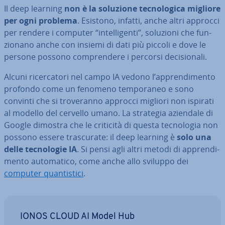
Il deep learning
non è la soluzione tec­no­lo­gi­ca migliore
per ogni problema
. Esistono, infatti, anche altri approcci
per rendere i computer “in­tel­li­gen­ti”, soluzioni che fun­
zio­na­no anche con insiemi di dati più piccoli e dove le
persone possono com­pren­de­re i percorsi de­ci­sio­na­li.
Alcuni ri­cer­ca­to­ri nel campo IA vedono l’ap­pren­di­men­to
profondo come un fenomeno tem­po­ra­neo e sono
convinti che si tro­ve­ran­no approcci migliori non ispirati
al modello del cervello umano. La strategia aziendale di
Google dimostra che le criticità di questa tec­no­lo­gia non
possono essere tra­scu­ra­te: il deep learning è
solo una
delle tec­no­lo­gie IA
. Si pensi agli altri metodi di ap­pren­di­
men­to au­to­ma­ti­co, come anche allo sviluppo dei
computer quan­ti­sti­ci
.
IONOS CLOUD AI Model Hub