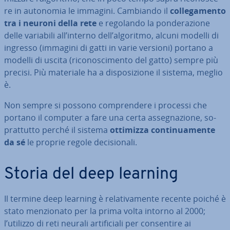
re in autonomia le immagini. Cambiando il
col­le­ga­men­to
tra i neuroni della rete
e regolando la pon­de­ra­zio­ne
delle variabili all’interno dell’algoritmo, alcuni modelli di
ingresso (immagini di gatti in varie versioni) portano a
modelli di uscita (ri­co­no­sci­men­to del gatto) sempre più
precisi. Più materiale ha a di­spo­si­zio­ne il sistema, meglio
è.
Non sempre si possono com­pren­de­re i processi che
portano il computer a fare una certa as­se­gna­zio­ne, so­
prat­tut­to perché il sistema
ottimizza con­ti­nua­men­te
da sé
le proprie regole de­ci­sio­na­li.
Storia del deep learning
Il termine deep learning è re­la­ti­va­men­te recente poiché è
stato men­zio­na­to per la prima volta intorno al 2000;
l’utilizzo di reti neurali ar­ti­fi­cia­li per con­sen­ti­re ai