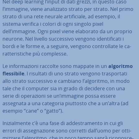
Nel deep learning l’input di dati grezzi, in questo caso
l’immagine, viene ana­liz­za­to strato per strato. Nel primo
strato di una rete neurale ar­ti­fi­cia­le, ad esempio, il
sistema verifica i colori di ogni singolo pixel
dell’immagine. Ogni pixel viene elaborato da un proprio
neurone. Nel livello suc­ces­si­vo vengono iden­ti­fi­ca­ti i
bordi e le forme e, a seguire, vengono con­trol­la­te le ca­
rat­te­ri­sti­che più complesse.
Le in­for­ma­zio­ni raccolte sono mappate in un
algoritmo
fles­si­bi­le
. I risultati di uno strato vengono tra­spor­ta­ti
allo strato suc­ces­si­vo e cambiano l’algoritmo, in modo
tale che il computer sia in grado di decidere con una
serie di ope­ra­zio­ni se un’immagine possa essere
assegnata a una categoria piuttosto che a un’altra (ad
esempio “cane” o “gatto”).
Ini­zial­men­te c’è una fase di ad­de­stra­men­to in cui gli
errori di as­se­gna­zio­ne sono corretti dall’uomo per ot­ti­
miz­za­re l’algoritmo, che in poco tempo saprà ri­co­no­sce­