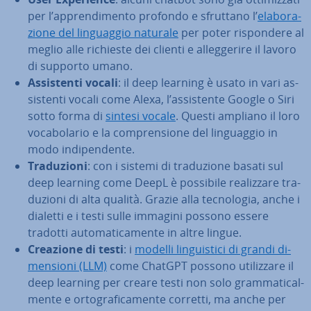
per l’ap­pren­di­men­to profondo e sfruttano l’
ela­bo­ra­
zio­ne del lin­guag­gio naturale
per poter ri­spon­de­re al
meglio alle richieste dei clienti e al­leg­ge­ri­re il lavoro
di supporto umano.
As­si­sten­ti vocali
: il deep learning è usato in vari as­
si­sten­ti vocali come Alexa, l’as­si­sten­te Google o Siri
sotto forma di
sintesi vocale
. Questi ampliano il loro
vo­ca­bo­la­rio e la com­pren­sio­ne del lin­guag­gio in
modo in­di­pen­den­te.
Tra­du­zio­ni
: con i sistemi di tra­du­zio­ne basati sul
deep learning come DeepL è possibile rea­liz­za­re tra­
du­zio­ni di alta qualità. Grazie alla tec­no­lo­gia, anche i
dialetti e i testi sulle immagini possono essere
tradotti au­to­ma­ti­ca­men­te in altre lingue.
Creazione di testi
: i
modelli lin­gui­sti­ci di grandi di­
men­sio­ni (LLM)
come ChatGPT possono uti­liz­za­re il
deep learning per creare testi non solo gram­ma­ti­cal­
men­te e or­to­gra­fi­ca­men­te corretti, ma anche per