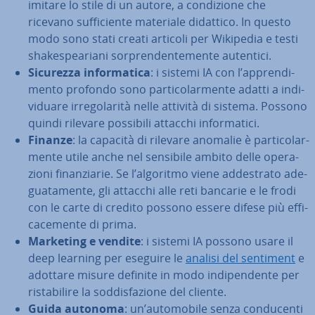
imitare lo stile di un autore, a con­di­zio­ne che
ricevano suf­fi­cien­te materiale didattico. In questo
modo sono stati creati articoli per Wikipedia e testi
sha­ke­spea­ria­ni sor­pren­den­te­men­te autentici.
Sicurezza in­for­ma­ti­ca
: i sistemi IA con l’ap­pren­di­
men­to profondo sono par­ti­co­lar­men­te adatti a in­di­
vi­dua­re ir­re­go­la­ri­tà nelle attività di sistema. Possono
quindi rilevare possibili attacchi in­for­ma­ti­ci.
Finanze
: la capacità di rilevare anomalie è par­ti­co­lar­
men­te utile anche nel sensibile ambito delle ope­ra­
zio­ni fi­nan­zia­rie. Se l’algoritmo viene ad­de­stra­to ade­
gua­ta­men­te, gli attacchi alle reti bancarie e le frodi
con le carte di credito possono essere difese più ef­fi­
ca­ce­men­te di prima.
Marketing e vendite
: i sistemi IA possono usare il
deep learning per eseguire le
analisi del sentiment
e
adottare misure definite in modo in­di­pen­den­te per
ri­sta­bi­li­re la sod­di­sfa­zio­ne del cliente.
Guida autonoma
: un’au­to­mo­bi­le senza con­du­cen­ti