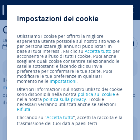
Digital Guide
Impostazioni dei cookie
Vai al contenuto prin­ci­pa­le
Che cos’è il deep learning?
Utilizziamo i cookie per offrirti la migliore
La redazione di IONOS
esperienza utente possibile sul nostro sito web e
Condividi 
Condiv
C
per personalizzare gli annunci pubblicitari in
26 mag 2025
base ai tuoi interessi. Fai clic su
Accetta tutto
per
acconsentire all'uso di tutti i cookie. Puoi anche
scegliere quali cookie consentire selezionando le
caselle sottostanti e facendo clic su Invia
Indice
preferenze per confermare le tue scelte. Puoi
modificare le tue preferenze in qualsiasi
Il deep learning è una branca dell’
ap­pren­di­men­to au­to­
momento nelle
impostazioni
.
ma­ti­co
, che permette ai computer di elaborare grandi
Ulteriori informazioni sul nostro utilizzo dei cookie
sono disponibili nella nostra
politica sui cookie
e
quantità di dati per mezzo di
reti neurali
, le quali imitano
nella nostra
politica sulla privacy
. I cookie
il cervello umano.
necessari verranno utilizzati anche se selezioni
Rifiuta
.
Cliccando su "
Accetta tutto
", accetti la raccolta e la
trasmissione dei tuoi dati a paesi terzi.
I software IA di IONOS
Scopri la potenza del­l'in­tel­li­gen­za ar­