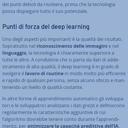
dei punti deboli da risolvere, prima che la tec­no­lo­gia
possa di­spie­ga­re tutto il suo po­ten­zia­le.
Punti di forza del deep learning
Uno degli aspetti più im­por­tan­ti è la qualità dei risultati.
So­prat­tut­to nel
ri­co­no­sci­men­to delle immagini
e nel
lin­guag­gio
, la tec­no­lo­gia è chia­ra­men­te superiore a
tutte le altre. A con­di­zio­ne che si parta da dati di ad­de­
stra­men­to di alta qualità, il deep learning è in grado di
svolgere il
lavoro di routine
in modo molto più ef­fi­cien­te
e rapido di qualsiasi persona, senza alcuno sforzo e man­
te­nen­do un livello di qualità costante.
In altre forme di ap­pren­di­men­to au­to­ma­ti­co gli svi­lup­pa­
to­ri e le svi­lup­pa­tri­ci ana­liz­za­no i dati grezzi e de­fi­ni­sco­no
re­go­lar­men­te le ca­rat­te­ri­sti­che ag­giun­ti­ve di cui
l’algoritmo dovrebbe tenere conto durante l’ap­pren­di­
men­to, per
ot­ti­miz­za­re la capacità pre­dit­ti­va dell’IA
.