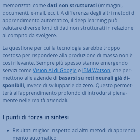
me­mo­riz­za­ti come
dati non strut­tu­ra­ti
(immagini,
documenti, e-mail, ecc.). A dif­fe­ren­za degli altri metodi di
ap­pren­di­men­to au­to­ma­ti­co, il deep learning può
valutare diverse fonti di dati non strut­tu­ra­ti in relazione
al compito da svolgere.
La questione per cui la tec­no­lo­gia sarebbe troppo
costosa per ri­spon­de­re alla pro­du­zio­ne di massa non è
così rilevante. Sempre più spesso stanno emergendo
servizi come
Vision AI di Google
o
IBM Watson
, che per­
met­to­no alle aziende di
basarsi su reti neurali già di­
spo­ni­bi­li
, invece di svi­lup­par­le da zero. Questo per­met­
te­rà all’ap­pren­di­men­to profondo di in­tro­dur­si pie­na­
men­te nelle realtà aziendali.
I punti di forza in sintesi
Risultati migliori rispetto ad altri metodi di ap­pren­di­
men­to au­to­ma­ti­co