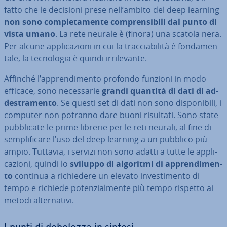
fatto che le decisioni prese nell’ambito del deep learning
non sono com­ple­ta­men­te com­pren­si­bi­li dal punto di
vista umano
. La rete neurale è (finora) una scatola nera.
Per alcune ap­pli­ca­zio­ni in cui la trac­cia­bi­li­tà è fon­da­men­
ta­le, la tec­no­lo­gia è quindi ir­ri­le­van­te.
Affinché l’ap­pren­di­men­to profondo funzioni in modo
efficace, sono ne­ces­sa­rie
grandi quantità di dati di ad­
de­stra­men­to
. Se questi set di dati non sono di­spo­ni­bi­li, i
computer non potranno dare buoni risultati. Sono state
pub­bli­ca­te le prime librerie per le reti neurali, al fine di
sem­pli­fi­ca­re l’uso del deep learning a un pubblico più
ampio. Tuttavia, i servizi non sono adatti a tutte le ap­pli­
ca­zio­ni, quindi lo
sviluppo di algoritmi di ap­pren­di­men­
to
continua a ri­chie­de­re un elevato in­ve­sti­men­to di
tempo e richiede po­ten­zial­men­te più tempo rispetto ai
metodi al­ter­na­ti­vi.