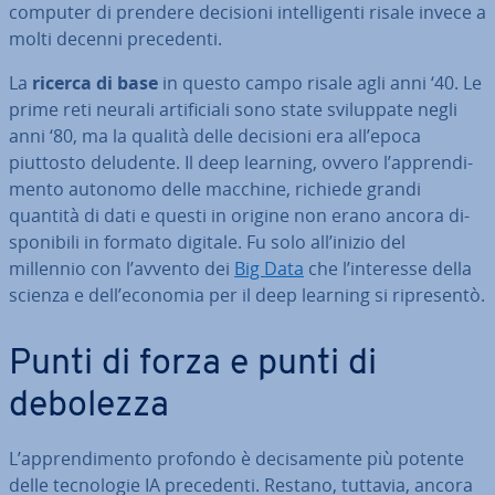
computer di prendere decisioni in­tel­li­gen­ti risale invece a
molti decenni pre­ce­den­ti.
La
ricerca di base
in questo campo risale agli anni ‘40. Le
prime reti neurali ar­ti­fi­cia­li sono state svi­lup­pa­te negli
anni ‘80, ma la qualità delle decisioni era all’epoca
piuttosto deludente. Il deep learning, ovvero l’ap­pren­di­
men­to autonomo delle macchine, richiede grandi
quantità di dati e questi in origine non erano ancora di­
spo­ni­bi­li in formato digitale. Fu solo all’inizio del
millennio con l’avvento dei
Big Data
che l’interesse della
scienza e dell’economia per il deep learning si ri­pre­sen­tò.
Punti di forza e punti di
debolezza
L’ap­pren­di­men­to profondo è de­ci­sa­men­te più potente
delle tec­no­lo­gie IA pre­ce­den­ti. Restano, tuttavia, ancora