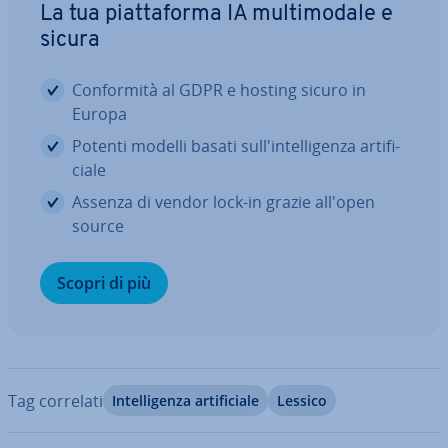
La tua piat­ta­for­ma IA mul­ti­mo­da­le e
sicura
Con­for­mi­tà al GDPR e hosting sicuro in
Europa
Potenti modelli basati sul­l'in­tel­li­gen­za ar­ti­fi­
cia­le
Assenza di vendor lock-in grazie all'open
source
Scopri di più
Tag correlati
In­tel­li­gen­za ar­ti­fi­cia­le
Lessico