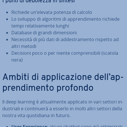
I punti di debolezza in sintesi
Richiede un’elevata potenza di calcolo
Lo sviluppo di algoritmi di ap­pren­di­men­to richiede
tempi re­la­ti­va­men­te lunghi
Database di grandi di­men­sio­ni
Necessità di più dati di ad­de­stra­men­to rispetto ad
altri metodi
Decisioni poco o per niente com­pren­si­bi­li (scatola
nera)
Ambiti di ap­pli­ca­zio­ne dell’ap­
pren­di­men­to profondo
Il deep learning è at­tual­men­te applicato in vari settori in­
du­stria­li e con­ti­nue­rà a esserlo in molti altri settori della
nostra vita quo­ti­dia­na in futuro.
User Ex­pe­rien­ce
: alcuni chatbot sono già ot­ti­miz­za­ti