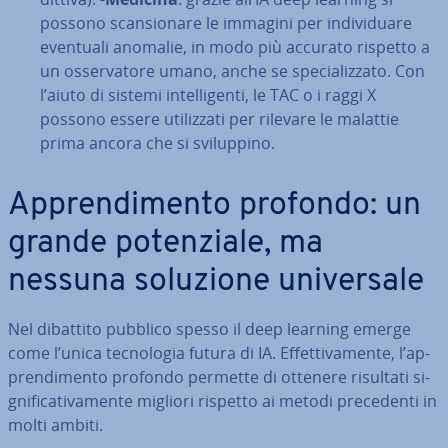
possono scan­sio­na­re le immagini per in­di­vi­dua­re
eventuali anomalie, in modo più accurato rispetto a
un os­ser­va­to­re umano, anche se spe­cia­liz­za­to. Con
l’aiuto di sistemi in­tel­li­gen­ti, le TAC o i raggi X
possono essere uti­liz­za­ti per rilevare le malattie
prima ancora che si svi­lup­pi­no.
Ap­pren­di­men­to profondo: un
grande po­ten­zia­le, ma
nessuna soluzione uni­ver­sa­le
Nel dibattito pubblico spesso il deep learning emerge
come l’unica tec­no­lo­gia futura di IA. Ef­fet­ti­va­men­te, l’ap­
pren­di­men­to profondo permette di ottenere risultati si­
gni­fi­ca­ti­va­men­te migliori rispetto ai metodi pre­ce­den­ti in
molti ambiti.