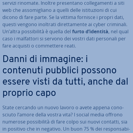
servizi rinomate. Inoltre pre­sen­ta­no col­le­ga­men­ti a siti
web che as­so­mi­glia­no a quelli delle isti­tu­zio­ni di cui
dicono di fare parte. Se la vittima fornisce i propri dati,
questi vengono inoltrati di­ret­ta­men­te ai cyber criminali.
Un’altra pos­si­bi­li­tà è quella del
furto d’identità
, nel qual
caso i mal­fat­to­ri si servono dei vostri dati personali per
fare acquisti o com­met­te­re reati.
Danni di immagine: i
contenuti pubblici possono
essere visti da tutti, anche dal
proprio capo
State cercando un nuovo lavoro o avete appena co­no­
sciu­to l’amore della vostra vita? I social media offrono
numerose pos­si­bi­li­tà di fare colpo sui nuovi contatti, sia
in positivo che in negativo. Un buon 75 % dei re­spon­sa­bi­