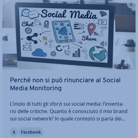
Perché non si può ri­nun­cia­re al Social
Media Mo­ni­to­ring
L’inizio di tutti gli sforzi sui social media: l’in­ven­ta­
rio delle critiche. Quanto è co­no­sciu­to il mio brand
sui social network? In quale contesto si parla dei
miei prodotti o dei miei servizi? Su quali piat­ta­for­
X
Facebook
me avviene questo scambio? Risposte preziose