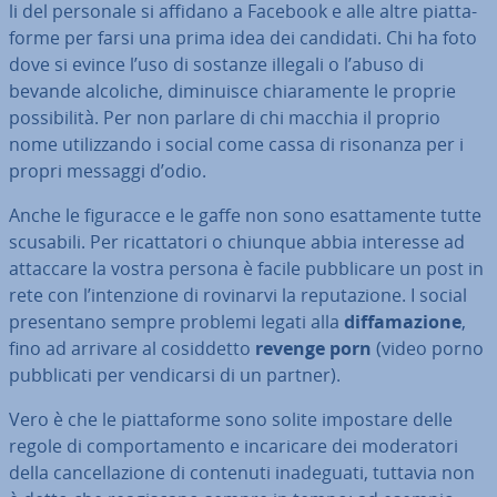
li del personale si affidano a Facebook e alle altre piat­ta­
for­me per farsi una prima idea dei candidati. Chi ha foto
dove si evince l’uso di sostanze illegali o l’abuso di
bevande alcoliche, di­mi­nui­sce chia­ra­men­te le proprie
pos­si­bi­li­tà. Per non parlare di chi macchia il proprio
nome uti­liz­zan­do i social come cassa di risonanza per i
propri messaggi d’odio.
Anche le figuracce e le gaffe non sono esat­ta­men­te tutte
scusabili. Per ri­cat­ta­to­ri o chiunque abbia interesse ad
attaccare la vostra persona è facile pub­bli­ca­re un post in
rete con l’in­ten­zio­ne di rovinarvi la re­pu­ta­zio­ne. I social
pre­sen­ta­no sempre problemi legati alla
dif­fa­ma­zio­ne
,
fino ad arrivare al co­sid­det­to
revenge porn
(video porno
pub­bli­ca­ti per ven­di­car­si di un partner).
Vero è che le piat­ta­for­me sono solite impostare delle
regole di com­por­ta­men­to e in­ca­ri­ca­re dei mo­de­ra­to­ri
della can­cel­la­zio­ne di contenuti ina­de­gua­ti, tuttavia non