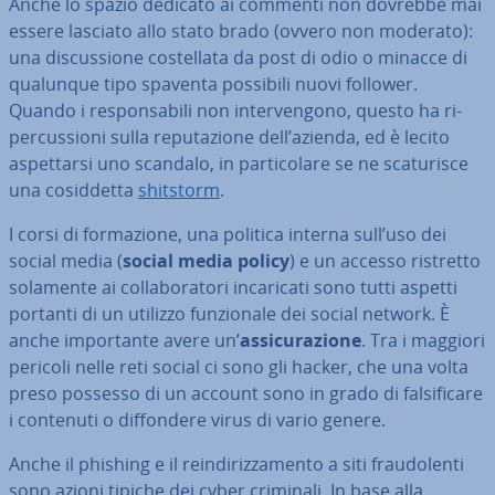
Anche lo spazio dedicato ai commenti non dovrebbe mai
essere lasciato allo stato brado (ovvero non moderato):
una di­scus­sio­ne co­stel­la­ta da post di odio o minacce di
qualunque tipo spaventa possibili nuovi follower.
Quando i re­spon­sa­bi­li non in­ter­ven­go­no, questo ha ri­
per­cus­sio­ni sulla re­pu­ta­zio­ne dell’azienda, ed è lecito
aspet­tar­si uno scandalo, in par­ti­co­la­re se ne sca­tu­ri­sce
una co­sid­det­ta
shitstorm
.
I corsi di for­ma­zio­ne, una politica interna sull’uso dei
social media (
social media policy
) e un accesso ristretto
solamente ai col­la­bo­ra­to­ri in­ca­ri­ca­ti sono tutti aspetti
portanti di un utilizzo fun­zio­na­le dei social network. È
anche im­por­tan­te avere un’
as­si­cu­ra­zio­ne
. Tra i maggiori
pericoli nelle reti social ci sono gli hacker, che una volta
preso possesso di un account sono in grado di fal­si­fi­ca­re
i contenuti o dif­fon­de­re virus di vario genere.
Anche il phishing e il rein­di­riz­za­men­to a siti frau­do­len­ti
sono azioni tipiche dei cyber criminali. In base alla