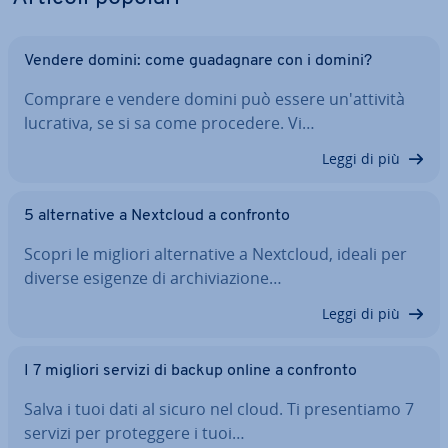
Vendere domini: come gua­da­gna­re con i domini?
Comprare e vendere domini può essere un'at­ti­vi­tà
lucrativa, se si sa come procedere. Vi…
Leggi di più
5 al­ter­na­ti­ve a Nextcloud a confronto
Scopri le migliori al­ter­na­ti­ve a Nextcloud, ideali per
diverse esigenze di ar­chi­via­zio­ne…
Leggi di più
I 7 migliori servizi di backup online a confronto
Salva i tuoi dati al sicuro nel cloud. Ti pre­sen­tia­mo 7
servizi per pro­teg­ge­re i tuoi…