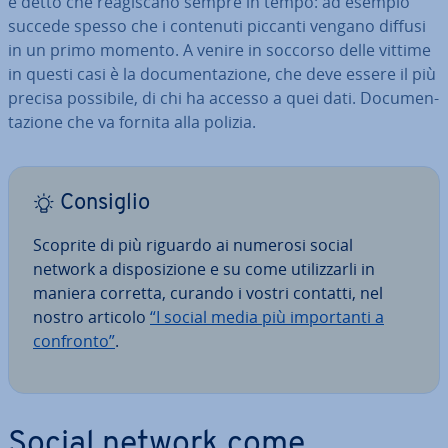
è detto che rea­gi­sca­no sempre in tempo: ad esempio
succede spesso che i contenuti piccanti vengano diffusi
in un primo momento. A venire in soccorso delle vittime
in questi casi è la do­cu­men­ta­zio­ne, che deve essere il più
precisa possibile, di chi ha accesso a quei dati. Do­cu­men­
ta­zio­ne che va fornita alla polizia.
Consiglio
Scoprite di più riguardo ai numerosi social
network a di­spo­si­zio­ne e su come uti­liz­zar­li in
maniera corretta, curando i vostri contatti, nel
nostro articolo
“I social media più im­por­tan­ti a
confronto”
.
Social network come