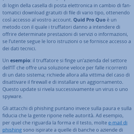
di login della casella di posta elet­tro­ni­ca in cambio di fan­
to­ma­ti­ci download gratuiti di file di vario tipo, ottenendo
così accesso al vostro account.
Quid Pro Quo
è un
metodo con il quale i truf­fa­to­ri danno a intendere di
offrire de­ter­mi­na­te pre­sta­zio­ni di servizi o in­for­ma­zio­ni,
se l’utente segue le loro istru­zio­ni o se fornisce accesso a
dei dati tecnici.
Un
esempio
: il truf­fa­to­re si finge un’azienda del settore
dell’IT che offre una soluzione veloce per falle ri­cor­ren­ti
di un dato sistema; richiede allora alla vittima del caso di
di­sat­ti­va­re il firewall e di in­stal­la­re un ag­gior­na­men­to.
Questo update si rivela suc­ces­si­va­men­te un virus o uno
spyware.
Gli attacchi di phishing puntano invece sulla paura e sulla
fiducia che la gente ripone nelle autorità. Ad esempio,
per quel che riguarda la forma e il testo, molte
e-mail di
phishing
sono ispirate a quelle di banche o aziende di