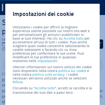
Digital Guide
Impostazioni dei cookie
Vai al contenuto prin­ci­pa­le
Social network: i 5 maggiori
Utilizziamo i cookie per offrirti la migliore
pericoli e come pre­ve­nir­li
esperienza utente possibile sul nostro sito web e
per personalizzare gli annunci pubblicitari in
base ai tuoi interessi. Fai clic su
Accetta tutto
per
La redazione di IONOS
acconsentire all'uso di tutti i cookie. Puoi anche
Condividi via Facebook
Condividi via Twitter
Condividi via Li
01 mar 2023
scegliere quali cookie consentire selezionando le
9 mins
caselle sottostanti e facendo clic su Invia
preferenze per confermare le tue scelte. Puoi
modificare le tue preferenze in qualsiasi
momento nelle
impostazioni
.
Indice
Ulteriori informazioni sul nostro utilizzo dei cookie
sono disponibili nella nostra
politica sui cookie
e
L’utilizzo inesperto dei social media può avere con­se­
nella nostra
politica sulla privacy
. I cookie
necessari verranno utilizzati anche se selezioni
guen­ze emotive, sociali, fi­nan­zia­rie e anche giu­di­zia­rie,
Rifiuta
.
oltre alla dif­fu­sio­ne in­de­si­de­ra­ta dei propri dati
Cliccando su "
Accetta tutto
", accetti la raccolta e la
personali. I più giovani, ragazzi e bambini, sono esposti ai
trasmissione dei tuoi dati a paesi terzi.
pericoli dei social network tanto quanto lo sono gli adulti.
Ma anche enti, banche o persino le aziende di Internet