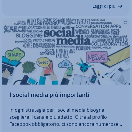
possono esservi fornite…
Leggi di più
I social media più im­por­tan­ti
In ogni strategia per i social media bisogna
scegliere il canale più adatto. Oltre al profilo
Facebook ob­bli­ga­to­rio, ci sono ancora numerose
altre piat­ta­for­me che per­met­to­no di ri­vol­ger­si di­