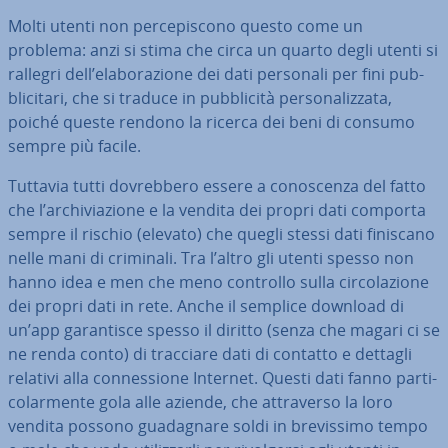
Molti utenti non per­ce­pi­sco­no questo come un
problema: anzi si stima che circa un quarto degli utenti si
rallegri dell’ela­bo­ra­zio­ne dei dati personali per fini pub­
bli­ci­ta­ri, che si traduce in pub­bli­ci­tà per­so­na­liz­za­ta,
poiché queste rendono la ricerca dei beni di consumo
sempre più facile.
Tuttavia tutti do­vreb­be­ro essere a co­no­scen­za del fatto
che l’ar­chi­via­zio­ne e la vendita dei propri dati comporta
sempre il rischio (elevato) che quegli stessi dati finiscano
nelle mani di criminali. Tra l’altro gli utenti spesso non
hanno idea e men che meno controllo sulla cir­co­la­zio­ne
dei propri dati in rete. Anche il semplice download di
un’app ga­ran­ti­sce spesso il diritto (senza che magari ci se
ne renda conto) di tracciare dati di contatto e dettagli
relativi alla con­nes­sio­ne Internet. Questi dati fanno par­ti­
co­lar­men­te gola alle aziende, che at­tra­ver­so la loro
vendita possono gua­da­gna­re soldi in bre­vis­si­mo tempo