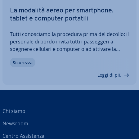
La modalità aereo per smart­pho­ne,
tablet e computer portatili
Tutti co­no­scia­mo la procedura prima del decollo: il
personale di bordo invita tutti i pas­seg­ge­ri a
spegnere cellulari e computer o ad attivare la
modalità aereo. Ma perché viene fatta questa
Sicurezza
richiesta? Pra­ti­ca­men­te nessuno sa quali funzioni
dello smart­pho­ne siano bloccate dalla…
Leggi di più
Chi siamo
Newsroom
Centro As­si­sten­za