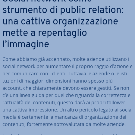
strumento di public relation:
una cattiva or­ga­niz­za­zio­ne
mette a re­pen­ta­glio
l’immagine
Come abbiamo già accennato, molte aziende uti­liz­za­no i
social network per aumentare il proprio raggio d’azione e
per co­mu­ni­ca­re con i clienti. Tuttavia le aziende o le isti­
tu­zio­ni di maggiori di­men­sio­ni hanno spesso più
account, che chia­ra­men­te devono essere gestiti. Se non
c’è una linea guida per quel che riguarda la cor­ret­tez­za e
l’attualità dei contenuti, questo darà ai propri follower
una cattiva im­pres­sio­ne. Un altro pericolo legato ai social
media è cer­ta­men­te la mancanza di or­ga­niz­za­zio­ne dei
contenuti, for­te­men­te sot­to­va­lu­ta­ta da molte aziende.