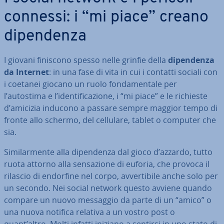
connessi: i “mi piace” creano
di­pen­den­za
I giovani finiscono spesso nelle grinfie della
di­pen­den­za
da Internet
: in una fase di vita in cui i contatti sociali con
i coetanei giocano un ruolo fon­da­men­ta­le per
l’autostima e l’iden­ti­fi­ca­zio­ne, i “mi piace” e le richieste
d’amicizia inducono a passare sempre maggior tempo di
fronte allo schermo, del cellulare, tablet o computer che
sia.
Si­mi­lar­men­te alla di­pen­den­za dal gioco d’azzardo, tutto
ruota attorno alla sen­sa­zio­ne di euforia, che provoca il
rilascio di endorfine nel corpo, av­ver­ti­bi­le anche solo per
un secondo. Nei social network questo avviene quando
compare un nuovo messaggio da parte di un “amico” o
una nuova notifica relativa a un vostro post o