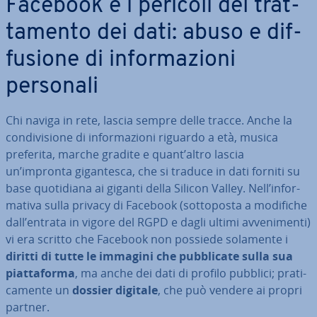
Facebook e i pericoli del trat­
ta­men­to dei dati: abuso e dif­
fu­sio­ne di in­for­ma­zio­ni
personali
Chi naviga in rete, lascia sempre delle tracce. Anche la
con­di­vi­sio­ne di in­for­ma­zio­ni riguardo a età, musica
preferita, marche gradite e quant’altro lascia
un’impronta gi­gan­te­sca, che si traduce in dati forniti su
base quo­ti­dia­na ai giganti della Silicon Valley. Nell’in­for­
ma­ti­va sulla privacy di Facebook (sot­to­po­sta a modifiche
dall’entrata in vigore del RGPD e dagli ultimi av­ve­ni­men­ti)
vi era scritto che Facebook non possiede solamente i
diritti di tutte le immagini che pub­bli­ca­te sulla sua
piat­ta­for­ma
, ma anche dei dati di profilo pubblici; pra­ti­
ca­men­te un
dossier digitale
, che può vendere ai propri
partner.