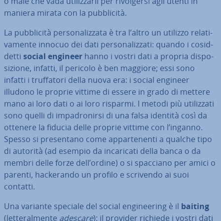
o male che vada uti­liz­zar­li per ri­vol­ger­si agli utenti in
maniera mirata con la pub­bli­ci­tà.
La pub­bli­ci­tà per­so­na­liz­za­ta è tra l’altro un utilizzo re­la­ti­
va­men­te innocuo dei dati per­so­na­liz­za­ti: quando i co­sid­
det­ti
social engineer
hanno i vostri dati a propria di­spo­
si­zio­ne, infatti, il pericolo è ben maggiore; essi sono
infatti i truf­fa­to­ri della nuova era: i social engineer
illudono le proprie vittime di essere in grado di mettere
mano ai loro dati o ai loro risparmi. I metodi più uti­liz­za­ti
sono quelli di im­pa­dro­nir­si di una falsa identità così da
ottenere la fiducia delle proprie vittime con l’inganno.
Spesso si pre­sen­ta­no come ap­par­te­nen­ti a qualche tipo
di autorità (ad esempio da in­ca­ri­ca­ti della banca o da
membri delle forze dell’ordine) o si spacciano per amici o
parenti, hac­ke­ran­do un profilo e scrivendo ai suoi
contatti.
Una variante speciale del social en­gi­nee­ring è il
baiting
(let­te­ral­men­te
adescare
): il provider richiede i vostri dati