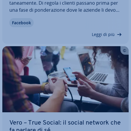
ta­nea­men­te. Di regola i clienti passano prima per
una fase di pon­de­ra­zio­ne dove le aziende li devono
con­vin­ce­re e spingerli ad ac­qui­sta­re. Questo
Facebook
funziona meglio, pre­sen­tan­do se stessi e i propri
prodotti come af­fi­da­bi­li, so­prat­tut­to…
Leggi di più
Vero – True Social: il social network che
fa parlare di sé