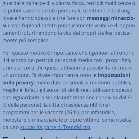
guar­da­re minacce di violenza fisica, terribili mal­di­cen­ze o
la pub­bli­ca­zio­ne di foto personali. Le vittime di stalking
invece hanno spesso a che fare con
messaggi mi­nac­cio­
si
e con l’upload di foto pub­bli­ca­men­te visibili e di ap­pun­
ta­men­ti futuri rendono la vita dei propri stalker de­ci­sa­
men­te più semplice.
Per questo motivo è im­por­tan­te che i genitori af­fron­ti­no
il discorso dei pericoli dei social media con i propri figli,
prima ancora che questi abbiano la pos­si­bi­li­tà di creare
un account. Di vitale im­por­tan­za sono le
im­po­sta­zio­ni
sulla privacy
: meno dati personali si rendono pubblici,
meglio è. Infatti gli autori di simili reati uti­liz­za­no spesso
dati ri­guar­dan­ti la scuola (in­for­ma­zio­ne condivisa dal 61
% delle persone), la città di residenza (48 %) e i
programmi per le vacanze (26 %), per in­fa­sti­di­re,
molestare o mi­nac­cia­re le proprie vittime, come risulta
da uno
studio da parte di Trend­Mi­cro
.