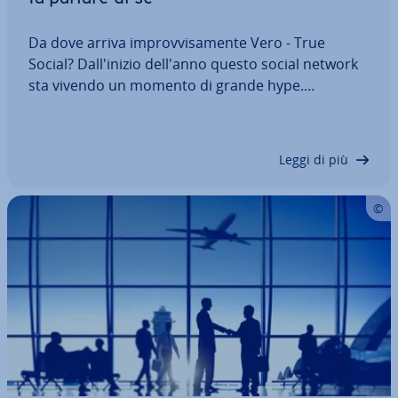
Da dove arriva im­prov­vi­sa­men­te Vero - True
Social? Dal­l'i­ni­zio dell'anno questo social network
sta vivendo un momento di grande hype.
Numerosi in­fluen­cer e aziende saltano sul carro
dei vincitori, seguiti da più di 3 milioni di utenti li. Il
punto di forza di Vero è il feed…
Leggi di più