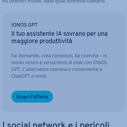
no ulteriori insidie, dalle quali dovreste tutelarvi.
IONOS GPT
Il tuo as­si­sten­te IA sovrano per una
maggiore pro­dut­ti­vi­tà
Fai domande, crea contenuti, fai ricerche – in
modo sicuro e senza limiti di chat con IONOS
GPT. L'al­ter­na­ti­va sovrana e con­ve­nien­te a
ChatGPT e simili.
Scopri l'offerta
I social network e i pericoli