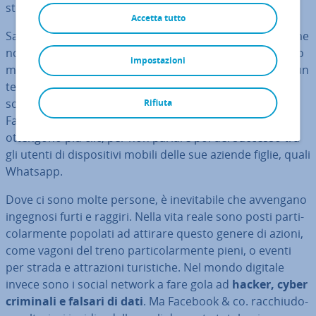
stesse non sono di certo immuni dai rischi.
Accetta tutto
Salvo rare eccezioni, i social network sono popolari come
non mai. Dei circa 3,43 miliardi di utenti Internet a livello
impostazioni
mondiale, circa
2,28 miliardi di persone
(ovvero circa un
terzo della po­po­la­zio­ne mondiale) usa abi­tual­men­te i
social network, una tendenza in continua crescita.
Rifiuta
Facebook è in cima alla clas­si­fi­ca tra le piat­ta­for­me che
ottengono più clic, per non parlare poi del successo tra
gli utenti di di­spo­si­ti­vi mobili delle sue aziende figlie, quali
Whatsapp.
Dove ci sono molte persone, è ine­vi­ta­bi­le che avvengano
ingegnosi furti e raggiri. Nella vita reale sono posti par­ti­
co­lar­men­te popolati ad attirare questo genere di azioni,
come vagoni del treno par­ti­co­lar­men­te pieni, o eventi
per strada e at­tra­zio­ni tu­ri­sti­che. Nel mondo digitale
invece sono i social network a fare gola ad
hacker, cyber
criminali e falsari di dati
. Ma Facebook & co. rac­chiu­do­