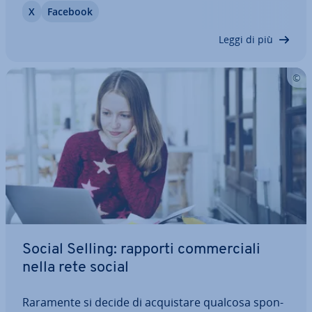
X
Facebook
ret­ta­men­te al target e che pro­muo­vo­no la co­mu­ni­
ca­zio­ne diretta con i clienti. Le…
Leggi di più
Social Selling: rapporti com­mer­cia­li
nella rete social
Raramente si decide di ac­qui­sta­re qualcosa spon­