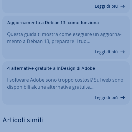
Leggi di più
Ag­gior­na­men­to a Debian 13: come funziona
Questa guida ti mostra come eseguire un ag­gior­na­
men­to a Debian 13, preparare il tuo…
Leggi di più
4 al­ter­na­ti­ve gratuite a InDesign di Adobe
I software Adobe sono troppo costosi? Sul web sono
di­spo­ni­bi­li alcune al­ter­na­ti­ve gratuite…
Leggi di più
Articoli simili