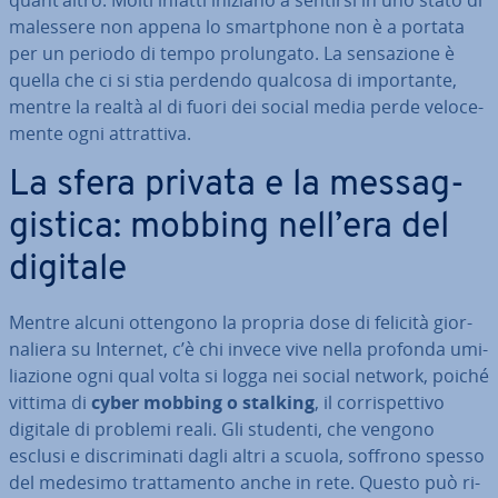
quant’altro. Molti infatti iniziano a sentirsi in uno stato di
malessere non appena lo smart­pho­ne non è a portata
per un periodo di tempo pro­lun­ga­to. La sen­sa­zio­ne è
quella che ci si stia perdendo qualcosa di im­por­tan­te,
mentre la realtà al di fuori dei social media perde ve­lo­ce­
men­te ogni at­trat­ti­va.
La sfera privata e la mes­sag­
gi­sti­ca: mobbing nell’era del
digitale
Mentre alcuni ottengono la propria dose di felicità gior­
na­lie­ra su Internet, c’è chi invece vive nella profonda umi­
lia­zio­ne ogni qual volta si logga nei social network, poiché
vittima di
cyber mobbing o stalking
, il cor­ri­spet­ti­vo
digitale di problemi reali. Gli studenti, che vengono
esclusi e di­scri­mi­na­ti dagli altri a scuola, soffrono spesso
del medesimo trat­ta­men­to anche in rete. Questo può ri­