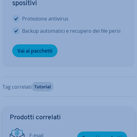
spo­si­ti­vi
Pro­te­zio­ne antivirus
Backup au­to­ma­ti­ci e recupero dei file persi
Vai ai pacchetti
Tag correlati
Tutorial
Vai al menu prin­ci­pa­le
Prodotti correlati
E-mail