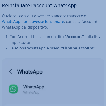
Rein­stal­la­re l’account WhatsApp
Qualora i contatti dovessero ancora mancare o
WhatsApp non dovesse fun­zio­na­re
, cancella l’account
WhatsApp dal di­spo­si­ti­vo.
Con Android tocca con un dito
“Account”
sulla lista
Im­po­sta­zio­ni.
Seleziona WhatsApp e premi
“Elimina account”
.