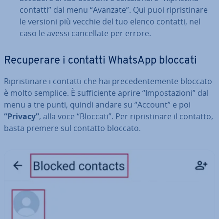
contatti” dal menu “Avanzate”. Qui puoi ri­pri­sti­na­re
le versioni più vecchie del tuo elenco contatti, nel
caso le avessi can­cel­la­te per errore.
Re­cu­pe­ra­re i contatti WhatsApp bloccati
Ri­pri­sti­na­re i contatti che hai pre­ce­den­te­men­te bloccato
è molto semplice. È suf­fi­cien­te aprire “Im­po­sta­zio­ni” dal
menu a tre punti, quindi andare su “Account” e poi
“Privacy”
, alla voce “Bloccati”. Per ri­pri­sti­na­re il contatto,
basta premere sul contatto bloccato.