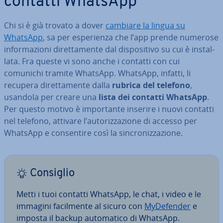
contatti WhatsApp
Chi si è già trovato a dover
cambiare la lingua su
WhatsApp
, sa per espe­rien­za che l’app prende numerose
in­for­ma­zio­ni di­ret­ta­men­te dal di­spo­si­ti­vo su cui è in­stal­
la­ta. Fra queste vi sono anche i contatti con cui
comunichi tramite WhatsApp. WhatsApp, infatti, li
recupera di­ret­ta­men­te dalla
rubrica del telefono
,
usandola per creare una
lista dei contatti WhatsApp
.
Per questo motivo è im­por­tan­te inserire i nuovi contatti
nel telefono, attivare l’au­to­riz­za­zio­ne di accesso per
WhatsApp e con­sen­ti­re così la sin­cro­niz­za­zio­ne.
Consiglio
Metti i tuoi contatti WhatsApp, le chat, i video e le
immagini fa­cil­men­te al sicuro con
My­De­fen­der
e
imposta il backup au­to­ma­ti­co di WhatsApp.