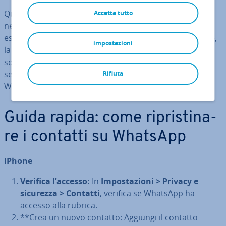
Quando i nomi e i numeri di telefono non appaiono più
Accetta tutto
nella lista dei contatti di WhatsApp, i motivi possono
essere numerosi: sono stati can­cel­la­ti inav­ver­ti­ta­men­te,
impostazioni
la sin­cro­niz­za­zio­ne non è andata a buon fine, i contatti
sono stati bloccati o la lista dei contatti è errata. Di
seguito ti mostriamo come ri­pri­sti­na­re i contatti
Rifiuta
WhatsApp.
Guida rapida: come ri­pri­sti­na­
re i contatti su WhatsApp
iPhone
Verifica l’accesso:
In
Im­po­sta­zio­ni > Privacy e
sicurezza > Contatti
, verifica se WhatsApp ha
accesso alla rubrica.
**Crea un nuovo contatto: Aggiungi il contatto