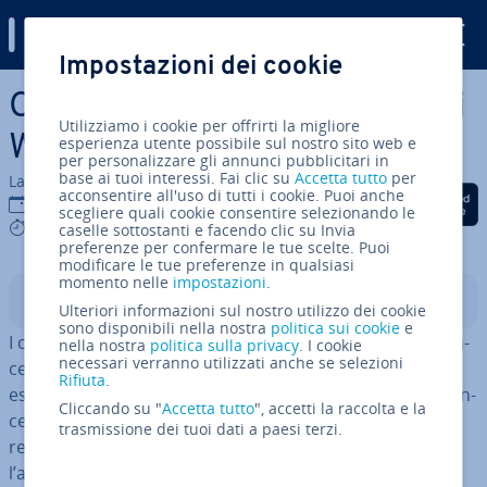
Digital Guide
Impostazioni dei cookie
Vai al contenuto prin­ci­pa­le
Come re­cu­pe­ra­re i contatti di
Utilizziamo i cookie per offrirti la migliore
WhatsApp
esperienza utente possibile sul nostro sito web e
per personalizzare gli annunci pubblicitari in
base ai tuoi interessi. Fai clic su
Accetta tutto
per
La redazione di IONOS
acconsentire all'uso di tutti i cookie. Puoi anche
Condividi via Facebook
Condividi via Twitter
Condividi via Li
29 ott 2025
scegliere quali cookie consentire selezionando le
8 mins
caselle sottostanti e facendo clic su Invia
preferenze per confermare le tue scelte. Puoi
modificare le tue preferenze in qualsiasi
momento nelle
impostazioni
.
Indice
Ulteriori informazioni sul nostro utilizzo dei cookie
sono disponibili nella nostra
politica sui cookie
e
I contatti WhatsApp possono sparire oppure venire can­
nella nostra
politica sulla privacy
. I cookie
necessari verranno utilizzati anche se selezioni
cel­la­ti o bloccati. I
contatti WhatsApp bloccati
possono
Rifiuta
.
essere riat­ti­va­ti fa­cil­men­te. Per ri­pri­sti­na­re i contatti can­
Cliccando su "
Accetta tutto
", accetti la raccolta e la
cel­la­ti, invece, sarà ne­ces­sa­rio sin­cro­niz­za­re WhatsApp,
trasmissione dei tuoi dati a paesi terzi.
re­gi­stra­re nuo­va­men­te i numeri di telefono o ve­ri­fi­ca­re
l’accesso alla rubrica del telefono.