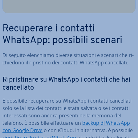
Re­cu­pe­ra­re i contatti
WhatsApp: possibili scenari
Di seguito elen­chia­mo diverse si­tua­zio­ni e scenari che ri­
chie­do­no il ri­pri­sti­no dei contatti WhatsApp can­cel­la­ti.
Ri­pri­sti­na­re su WhatsApp i contatti che hai
can­cel­la­to
È possibile re­cu­pe­ra­re su WhatsApp i contatti can­cel­la­ti
solo se la lista dei contatti è stata salvata o se i contatti
in­te­res­sa­ti sono ancora presenti nella memoria del
telefono. È possibile ef­fet­tua­re un
backup di WhatsApp
con Google Drive
o con iCloud. In al­ter­na­ti­va, è possibile
ri­pri­sti­na­re le chat di WhatsApp
usando i backup locali