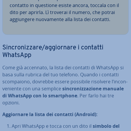
contatto in questione esiste ancora, toccala con il
dito per aprirla. Lì troverai il numero, che potrai
ag­giun­ge­re nuo­va­men­te alla lista dei contatti.
Sin­cro­niz­za­re/ag­gior­na­re i contatti
WhatsApp
Come già accennato, la lista dei contatti di WhatsApp si
basa sulla rubrica del tuo telefono. Quando i contatti
scom­pa­io­no, dovrebbe essere possibile risolvere l’in­con­
ve­nien­te con una semplice
sin­cro­niz­za­zio­ne manuale
di WhatsApp con lo smart­pho­ne
. Per farlo hai tre
opzioni.
Ag­gior­na­re la lista dei contatti (Android):
Apri WhatsApp e tocca con un dito il
simbolo del