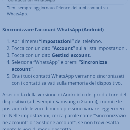
Tieni sempre ag­gior­na­to l’elenco dei tuoi contatti su
WhatsApp.
Sin­cro­niz­za­re l’account WhatsApp (Android):
Apri il menu
“Im­po­sta­zio­ni”
del telefono.
Tocca con un dito
“Account”
sulla lista Im­po­sta­zio­ni.
Tocca con un dito
Gestisci account
.
Seleziona “WhatsApp” e premi
“Sin­cro­niz­za
account”
.
Ora i tuoi contatti WhatsApp verranno sin­cro­niz­za­ti
con i contatti salvati sulla memoria del di­spo­si­ti­vo.
A seconda della versione di Android o del pro­dut­to­re del
di­spo­si­ti­vo (ad esempio Samsung o Xiaomi), i nomi e le
posizioni delle voci di menu possono variare leg­ger­men­
te. Nelle im­po­sta­zio­ni, cerca parole come “Sin­cro­niz­za­zio­
ne account” o “Gestione account”, se non trovi esat­ta­
men­te le voci di menu descritte.