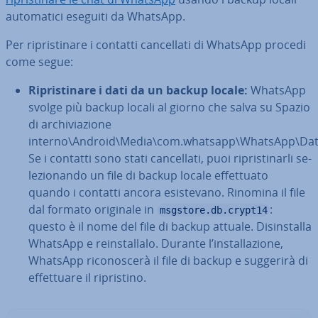
au­to­ma­ti­ci eseguiti da WhatsApp.
Per ri­pri­sti­na­re i contatti can­cel­la­ti di WhatsApp procedi
come segue:
Ri­pri­sti­na­re i dati da un backup locale:
WhatsApp
svolge più backup locali al giorno che salva su Spazio
di ar­chi­via­zio­ne
interno\Android\Media\com.whatsapp\WhatsApp\Dat
Se i contatti sono stati can­cel­la­ti, puoi ri­pri­sti­nar­li se­
le­zio­nan­do un file di backup locale ef­fet­tua­to
quando i contatti ancora esi­ste­va­no. Rinomina il file
dal formato originale in
:
msgstore.db.crypt14
questo è il nome del file di backup attuale. Di­sin­stal­la
WhatsApp e rein­stal­la­lo. Durante l’in­stal­la­zio­ne,
WhatsApp ri­co­no­sce­rà il file di backup e suggerirà di
ef­fet­tua­re il ri­pri­sti­no.