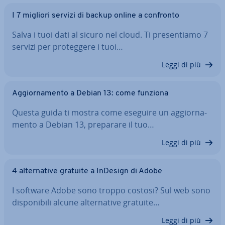
I 7 migliori servizi di backup online a confronto
Salva i tuoi dati al sicuro nel cloud. Ti pre­sen­tia­mo 7
servizi per pro­teg­ge­re i tuoi…
Leggi di più
Ag­gior­na­men­to a Debian 13: come funziona
Questa guida ti mostra come eseguire un ag­gior­na­
men­to a Debian 13, preparare il tuo…
Leggi di più
4 al­ter­na­ti­ve gratuite a InDesign di Adobe
I software Adobe sono troppo costosi? Sul web sono
di­spo­ni­bi­li alcune al­ter­na­ti­ve gratuite…
Leggi di più