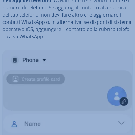
nell’app del telefono
. Ov­via­men­te ti servono il nome e il
numero di telefono. Se aggiungi il contatto alla rubrica
del tuo telefono, non devi fare altro che ag­gior­na­re i
contatti WhatsApp o, in al­ter­na­ti­va, se disponi di sistema
operativo iOS, ag­giun­ge­re il contatto dalla rubrica te­le­fo­
ni­ca su WhatsApp.