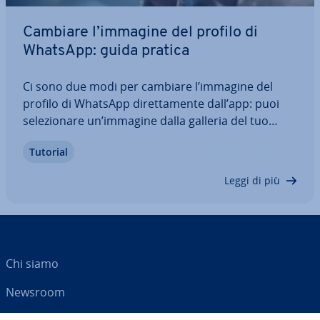
Cambiare l’immagine del profilo di
WhatsApp: guida pratica
Ci sono due modi per cambiare l’immagine del
profilo di WhatsApp di­ret­ta­men­te dall’app: puoi
se­le­zio­na­re un’immagine dalla galleria del tuo
telefono o scattare di­ret­ta­men­te una nuova foto
Tutorial
con la fo­to­ca­me­ra e uti­liz­zar­la come immagine del
profilo. In questo articolo ti spie­ghia­mo…
Leggi di più
Chi siamo
Newsroom