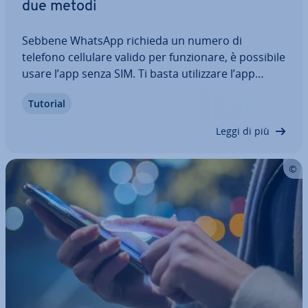
due metodi
Sebbene WhatsApp richieda un numero di
telefono cellulare valido per fun­zio­na­re, è possibile
usare l’app senza SIM. Ti basta uti­liz­za­re l’app
WhatsApp Business e un numero di telefono fisso
Tutorial
o l’opzione “Di­spo­si­ti­vi collegati”. Ti spie­ghia­mo
come usare WhatsApp senza una scheda…
Leggi di più