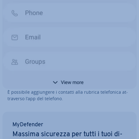
È possibile ag­giun­ge­re i contatti alla rubrica te­le­fo­ni­ca at­
tra­ver­so l’app del telefono.
My­De­fen­der
Massima sicurezza per tutti i tuoi di­