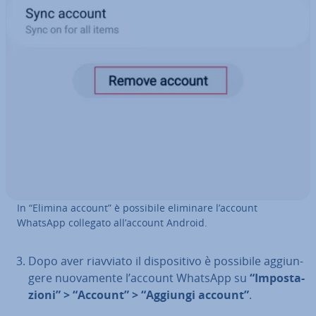
In “Elimina account” è possibile eliminare l’account
WhatsApp collegato all’account Android.
Dopo aver riavviato il di­spo­si­ti­vo è possibile ag­giun­
ge­re nuo­va­men­te l’account WhatsApp su
“Im­po­sta­
zio­ni” > “Account” > “Aggiungi account”
.