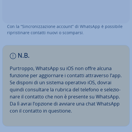
Con la “Sin­cro­niz­za­zio­ne account” di WhatsApp è possibile
ri­pri­sti­na­re contatti nuovi o scomparsi.
N.B.
Purtroppo, WhatsApp su iOS non offre alcuna
funzione per ag­gior­na­re i contatti at­tra­ver­so l’app.
Se disponi di un sistema operativo iOS, dovrai
quindi con­sul­ta­re la rubrica del telefono e se­le­zio­
na­re il contatto che non è presente su WhatsApp.
Da lì avrai l’opzione di avviare una chat WhatsApp
con il contatto in questione.