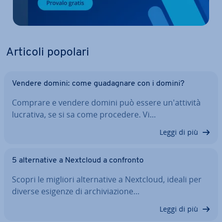
Articoli popolari
Vendere domini: come gua­da­gna­re con i domini?
Comprare e vendere domini può essere un'at­ti­vi­tà
lucrativa, se si sa come procedere. Vi…
Leggi di più
5 al­ter­na­ti­ve a Nextcloud a confronto
Scopri le migliori al­ter­na­ti­ve a Nextcloud, ideali per
diverse esigenze di ar­chi­via­zio­ne…
Leggi di più