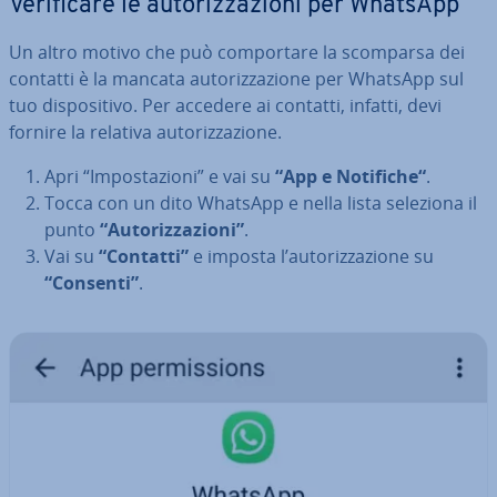
Ve­ri­fi­ca­re le au­to­riz­za­zio­ni per WhatsApp
Un altro motivo che può com­por­ta­re la scomparsa dei
contatti è la mancata au­to­riz­za­zio­ne per WhatsApp sul
tuo di­spo­si­ti­vo. Per accedere ai contatti, infatti, devi
fornire la relativa au­to­riz­za­zio­ne.
Apri “Im­po­sta­zio­ni” e vai su
“App e Notifiche“
.
Tocca con un dito WhatsApp e nella lista seleziona il
punto
“Au­to­riz­za­zio­ni”
.
Vai su
“Contatti”
e imposta l’au­to­riz­za­zio­ne su
“Consenti”
.