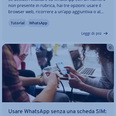
non presente in rubrica, hai tre opzioni: usare il
browser web, ricorrere a un’app ag­giun­ti­va o al
menu di selezione del testo su Android. In questa
Tutorial
WhatsApp
guida ti mostriamo tutti i passaggi per uti­liz­za­re
ciascuna di queste opzioni per…
Leggi di più
Usare WhatsApp senza una scheda SIM: