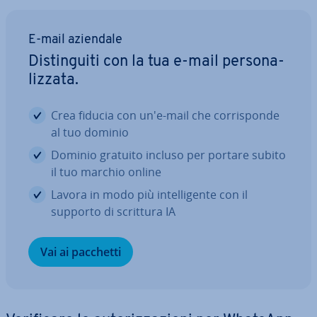
E-mail aziendale
Di­stin­gui­ti con la tua e-mail per­so­na­
liz­za­ta.
Crea fiducia con un'e-mail che cor­ri­spon­de
al tuo dominio
Dominio gratuito incluso per portare subito
il tuo marchio online
Lavora in modo più in­tel­li­gen­te con il
supporto di scrittura IA
Vai ai pacchetti