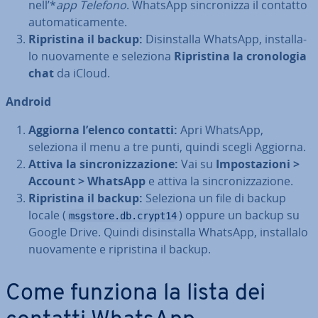
nell’*
app Telefono
. WhatsApp sin­cro­niz­za il contatto
au­to­ma­ti­ca­men­te.
Ri­pri­sti­na il backup:
Di­sin­stal­la WhatsApp, in­stal­la­
lo nuo­va­men­te e seleziona
Ri­pri­sti­na la cro­no­lo­gia
chat
da iCloud.
Android
Aggiorna l’elenco contatti:
Apri WhatsApp,
seleziona il menu a tre punti, quindi scegli Aggiorna.
Attiva la sin­cro­niz­za­zio­ne:
Vai su
Im­po­sta­zio­ni >
Account > WhatsApp
e attiva la sin­cro­niz­za­zio­ne.
Ri­pri­sti­na il backup:
Seleziona un file di backup
locale (
) oppure un backup su
msgstore.db.crypt14
Google Drive. Quindi di­sin­stal­la WhatsApp, in­stal­la­lo
nuo­va­men­te e ri­pri­sti­na il backup.
Come funziona la lista dei