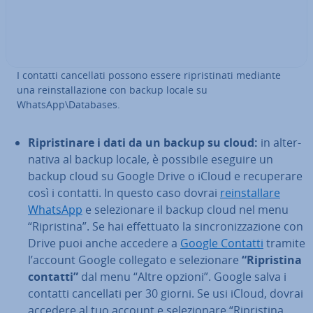
I contatti can­cel­la­ti possono essere ri­pri­sti­na­ti mediante
una rein­stal­la­zio­ne con backup locale su
WhatsApp\Databases.
Ri­pri­sti­na­re i dati da un backup su cloud:
in al­ter­
na­ti­va al backup locale, è possibile eseguire un
backup cloud su Google Drive o iCloud e re­cu­pe­ra­re
così i contatti. In questo caso dovrai
rein­stal­la­re
WhatsApp
e se­le­zio­na­re il backup cloud nel menu
“Ri­pri­sti­na”. Se hai ef­fet­tua­to la sin­cro­niz­za­zio­ne con
Drive puoi anche accedere a
Google Contatti
tramite
l’account Google collegato e se­le­zio­na­re
“Ri­pri­sti­na
contatti”
dal menu “Altre opzioni”. Google salva i
contatti can­cel­la­ti per 30 giorni. Se usi iCloud, dovrai
accedere al tuo account e se­le­zio­na­re “Ri­pri­sti­na