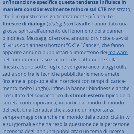
un’in­ten­zio­ne specifica questa tendenza influisce in
maniera con­si­de­re­vol­men­te minore sul CTR
re­gi­stra­to,
che è in questi casi si­gni­fi­ca­ti­va­men­te più alto. Le
finestre di dialogo
(
dialog box
)
fasulle
hanno dato una
grossa spinta all’aumento del fenomeno della banner
blindness. Messaggi di errore, annunci di vincite o avvisi
di virus con annessi bottoni “Ok” e “Cancel”, che fanno
apparire annunci pub­bli­ci­ta­ri o immettono dei
malware
nel computer in caso si clicchi di­strat­ta­men­te sulla
finestra, sono sot­ter­fu­gi che vengono ancora oggi uti­liz­
za­ti e sono tra le tecniche pub­bli­ci­ta­rie meno amate
(insieme ai pop-up e alle in­ser­zio­ni con tempi di ca­ri­ca­
men­to molto lunghi). Infine, la banner blindness è anche
il risultato del so­vrac­ca­ri­co
di stimoli esterni
tipico della
società con­tem­po­ra­nea
,
in par­ti­co­lar modo dl mondo
del web. Una tematica che assume un’im­por­tan­za
sempre maggiore anche nel mondo della pub­bli­ci­tà in tv
e sui giornali e che ha reso la questione della per­ce­zio­ne
inconscia degli annunci pub­bli­ci­ta­ri un tema di ricerca