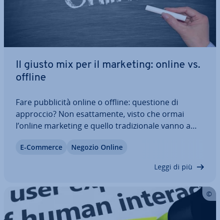
Il giusto mix per il marketing: online vs.
offline
Fare pub­bli­ci­tà online o offline: questione di
approccio? Non esat­ta­men­te, visto che ormai
l’online marketing e quello tra­di­zio­na­le vanno a
braccetto. Mentre le campagne in TV e sui giornali
E-Commerce
Negozio Online
servono a far conoscere su tutto il ter­ri­to­rio il
proprio marchio, le strategie SEO e SEA…
Leggi di più