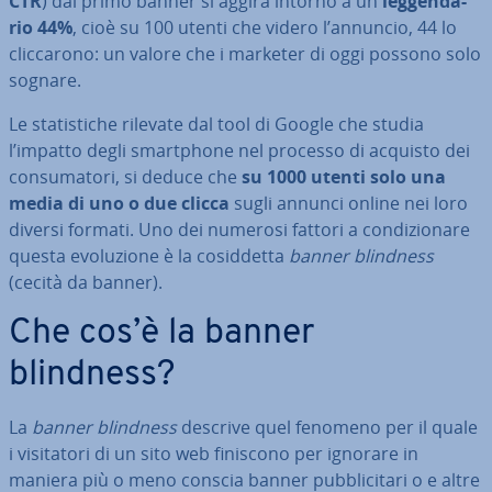
CTR
) dal primo banner si aggira intorno a un
leg­gen­da­
rio 44%
, cioè su 100 utenti che videro l’annuncio, 44 lo
clic­ca­ro­no: un valore che i marketer di oggi possono solo
sognare.
Le sta­ti­sti­che rilevate dal tool di Google che studia
l’impatto degli smart­pho­ne nel processo di acquisto dei
con­su­ma­to­ri, si deduce che
su 1000 utenti solo una
media di uno o due clicca
sugli annunci online nei loro
diversi formati. Uno dei numerosi fattori a con­di­zio­na­re
questa evo­lu­zio­ne è la co­sid­det­ta
banner
blindness
(cecità da banner).
Che cos’è la banner
blindness?
La
banner
blindness
descrive quel fenomeno per il quale
i vi­si­ta­to­ri di un sito web finiscono per ignorare in
maniera più o meno conscia banner pub­bli­ci­ta­ri o e altre