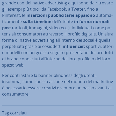
grande uso del native ad­ver­ti­sing e qui sono da ritrovare
gli esempi più tipici: da Facebook, a Twitter, fino a
Pinterest, le
in­ser­zio­ni pub­bli­ci­ta­rie appaiono
au­to­ma­
ti­ca­men­te
sulla timeline
dell’utente
in forma normali
post
(articoli, immagini, video ecc.), in­di­vi­dua­ti come po­
ten­zia­li con­su­ma­to­ri at­tra­ver­so il profilo digitale. Un’altra
forma di native ad­ver­ti­sing all’interno dei social è quella
per­pe­tua­ta grazie ai co­sid­det­ti
in­fluen­cer
: sportivi, attori
o modelli con un grosso seguito pre­sen­ta­no dei prodotti
di brand co­no­sciu­ti all’interno del loro profilo o del loro
spazio web.
Per con­tra­sta­re la banner blindness degli utenti,
insomma, come spesso accade nel mondo del marketing
è ne­ces­sa­rio essere creativi e sempre un passo avanti al
con­su­ma­to­re.
Tag correlati