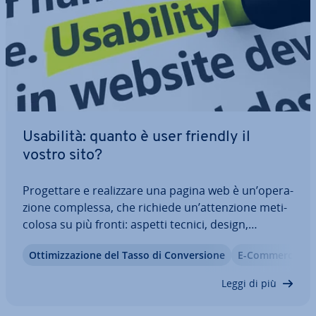
Usabilità: quanto è user friendly il
vostro sito?
Pro­get­ta­re e rea­liz­za­re una pagina web è un’ope­ra­
zio­ne complessa, che richiede un’at­ten­zio­ne me­ti­
co­lo­sa su più fronti: aspetti tecnici, design,
contenuti e marketing. Ma l’obiettivo dovrebbe
Ot­ti­miz­za­zio­ne del Tasso di Con­ver­sio­ne
E-Commerce
essere curare queste com­po­nen­ti si­mul­ta­nea­men­
te, ovvero: ot­ti­miz­za­re per una migliore…
Leggi di più