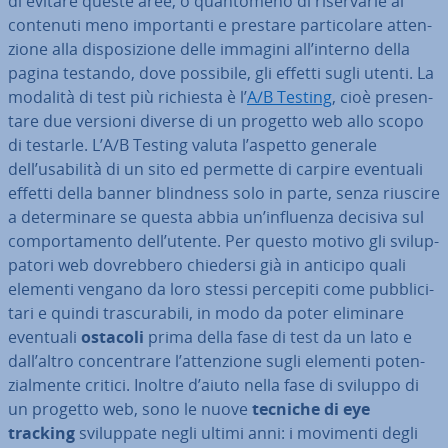
di evitare queste aree, o quan­to­me­no di ri­ser­var­le ai
contenuti meno im­por­tan­ti e prestare par­ti­co­la­re at­ten­
zio­ne alla di­spo­si­zio­ne delle immagini all’interno della
pagina testando, dove possibile, gli effetti sugli utenti. La
modalità di test più richiesta è l’
A/B Testing
, cioè pre­sen­
ta­re due versioni diverse di un progetto web allo scopo
di testarle. L’A/B Testing valuta l’aspetto generale
dell’usabilità di un sito ed permette di carpire eventuali
effetti della banner blindness solo in parte, senza riuscire
a de­ter­mi­na­re se questa abbia un’influenza decisiva sul
com­por­ta­men­to dell’utente. Per questo motivo gli svi­lup­
pa­to­ri web do­vreb­be­ro chiedersi già in anticipo quali
elementi vengano da loro stessi percepiti come pub­bli­ci­
ta­ri e quindi tra­scu­ra­bi­li, in modo da poter eliminare
eventuali
ostacoli
prima della fase di test da un lato e
dall’altro con­cen­tra­re l’at­ten­zio­ne sugli elementi po­ten­
zial­men­te critici. Inoltre d’aiuto nella fase di sviluppo di
un progetto web, sono le nuove
tecniche di eye
tracking
svi­lup­pa­te negli ultimi anni: i movimenti degli