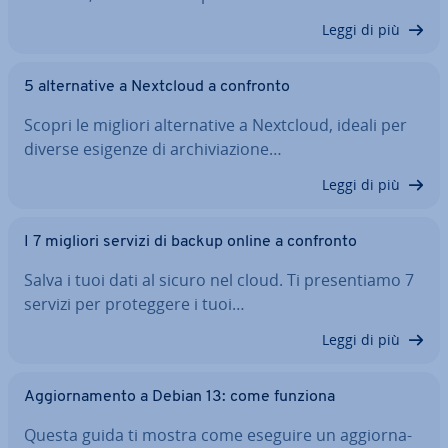
Leggi di più
5 al­ter­na­ti­ve a Nextcloud a confronto
Scopri le migliori al­ter­na­ti­ve a Nextcloud, ideali per
diverse esigenze di ar­chi­via­zio­ne…
Leggi di più
I 7 migliori servizi di backup online a confronto
Salva i tuoi dati al sicuro nel cloud. Ti pre­sen­tia­mo 7
servizi per pro­teg­ge­re i tuoi…
Leggi di più
Ag­gior­na­men­to a Debian 13: come funziona
Questa guida ti mostra come eseguire un ag­gior­na­