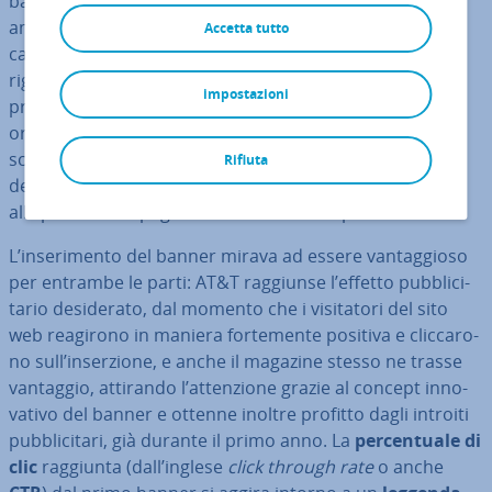
banner era il grande gruppo di te­le­co­mu­ni­ca­zio­ni
americano AT&T. Accanto alla domanda scritta a
Accetta tutto
caratteri colorati “Have you ever clicked your mouse
right HERE?” (avete mai cliccato con il vostro mouse
impostazioni
proprio qui?), l’in­ser­zio­ne conteneva una freccia
orientata alla profetica risposta “YOU WILL” (lo farai)
scritta con lettere bianche. Sebbene mancasse il logo
Rifiuta
dell’azienda, lo slogan “YOU WILL” rap­pre­sen­ta­va
all’epoca la campagna te­le­vi­si­va del complesso.
L’in­se­ri­men­to del banner mirava ad essere van­tag­gio­so
per entrambe le parti: AT&T raggiunse l’effetto pub­bli­ci­
ta­rio de­si­de­ra­to, dal momento che i vi­si­ta­to­ri del sito
web reagirono in maniera for­te­men­te positiva e clic­ca­ro­
no sull’in­ser­zio­ne, e anche il magazine stesso ne trasse
vantaggio, attirando l’at­ten­zio­ne grazie al concept in­no­
va­ti­vo del banner e ottenne inoltre profitto dagli introiti
pub­bli­ci­ta­ri, già durante il primo anno. La
per­cen­tua­le di
clic
raggiunta (dall’inglese
click through rate
o anche