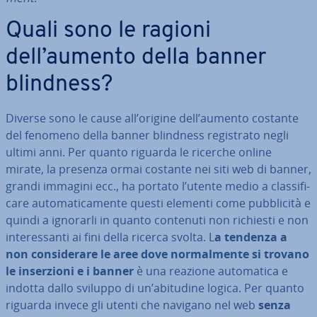
Quali sono le ragioni
dell’aumento della banner
blindness?
Diverse sono le cause all’origine dell’aumento costante
del fenomeno della banner blindness re­gi­stra­to negli
ultimi anni. Per quanto riguarda le ricerche online
mirate, la presenza ormai costante nei siti web di banner,
grandi immagini ecc., ha portato l’utente medio a clas­si­fi­
ca­re au­to­ma­ti­ca­men­te questi elementi come pub­bli­ci­tà e
quindi a ignorarli in quanto contenuti non richiesti e non
in­te­res­san­ti ai fini della ricerca svolta. L
a tendenza a
non con­si­de­ra­re le aree dove nor­mal­men­te si trovano
le in­ser­zio­ni e i banner
è una reazione au­to­ma­ti­ca e
indotta dallo sviluppo di un’abitudine logica. Per quanto
riguarda invece gli utenti che navigano nel web
senza