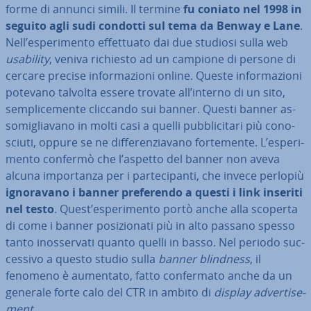
forme di annunci simili. Il termine
fu coniato nel 1998 in
seguito agli sudi condotti sul tema da Benway e Lane
.
Nell’espe­ri­men­to ef­fet­tua­to dai due studiosi sulla web
usability
, veniva richiesto ad un campione di persone di
cercare precise in­for­ma­zio­ni online. Queste in­for­ma­zio­ni
potevano talvolta essere trovate all’interno di un sito,
sem­pli­ce­men­te cliccando sui banner. Questi banner as­
so­mi­glia­va­no in molti casi a quelli pub­bli­ci­ta­ri più co­no­
sciu­ti, oppure se ne dif­fe­ren­zia­va­no for­te­men­te. L’espe­ri­
men­to confermò che l’aspetto del banner non aveva
alcuna im­por­tan­za per i par­te­ci­pan­ti, che invece perlopiù
igno­ra­va­no i banner pre­fe­ren­do a questi i link inseriti
nel testo
. Quest’espe­ri­men­to portò anche alla scoperta
di come i banner po­si­zio­na­ti più in alto passano spesso
tanto inos­ser­va­ti quanto quelli in basso. Nel periodo suc­
ces­si­vo a questo studio sulla
banner
blindness
, il
fenomeno è aumentato, fatto con­fer­ma­to anche da un
generale forte calo del CTR in ambito di
display
ad­ver­ti­se­
ment
.