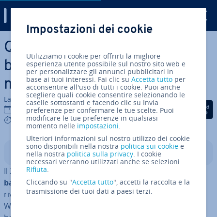
Digital Guide
Impostazioni dei cookie
Vai al contenuto prin­ci­pa­le
Quali con­se­guen­ze ha la
Utilizziamo i cookie per offrirti la migliore
banner blindness sull’online
esperienza utente possibile sul nostro sito web e
per personalizzare gli annunci pubblicitari in
base ai tuoi interessi. Fai clic su
Accetta tutto
per
marketing
acconsentire all'uso di tutti i cookie. Puoi anche
scegliere quali cookie consentire selezionando le
La redazione di IONOS
caselle sottostanti e facendo clic su Invia
Condividi via Facebook
Condividi via Twitter
Condividi via Li
13 feb 2017
preferenze per confermare le tue scelte. Puoi
modificare le tue preferenze in qualsiasi
8 mins
momento nelle
impostazioni
.
Ulteriori informazioni sul nostro utilizzo dei cookie
sono disponibili nella nostra
politica sui cookie
e
Indice
nella nostra
politica sulla privacy
. I cookie
necessari verranno utilizzati anche se selezioni
Rifiuta
.
Il 27 ottobre 1994 comparve su Wired.com il
primo
banner pub­bli­ci­ta­rio
Cliccando su "
Accetta tutto
online. Il sito ap­par­te­ne­va alla
", accetti la raccolta e la
trasmissione dei tuoi dati a paesi terzi.
rivista online HotWired, un ramo digitale del magazine
Wired che esiste ancora oggi. Promotore di quel primo