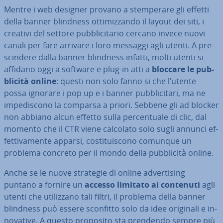
Mentre i web designer provano a stem­pe­ra­re gli effetti
della banner blindness ot­ti­miz­zan­do il layout dei siti, i
creativi del settore pub­bli­ci­ta­rio cercano invece nuovi
canali per fare arrivare i loro messaggi agli utenti. A pre­
scin­de­re dalla banner blindness infatti, molti utenti si
affidano oggi a software e plug-in atti a
bloccare le pub­
bli­ci­tà online
: questi non solo fanno si che l’utente
possa ignorare i pop up e i banner pub­bli­ci­ta­ri, ma ne
im­pe­di­sco­no la comparsa a priori. Sebbene gli ad blocker
non abbiano alcun effetto sulla per­cen­tua­le di clic, dal
momento che il CTR viene calcolato solo sugli annunci ef­
fet­ti­va­men­te apparsi, co­sti­tui­sco­no comunque un
problema concreto per il mondo della pub­bli­ci­tà online.
Anche se le nuove strategie di online ad­ver­ti­sing
puntano a fornire un
accesso limitato ai contenuti
agli
utenti che uti­liz­za­no tali filtri, il problema della banner
blindness può essere sconfitto solo da idee originali e in­
no­va­ti­ve. A questo proposito sta prendendo sempre più