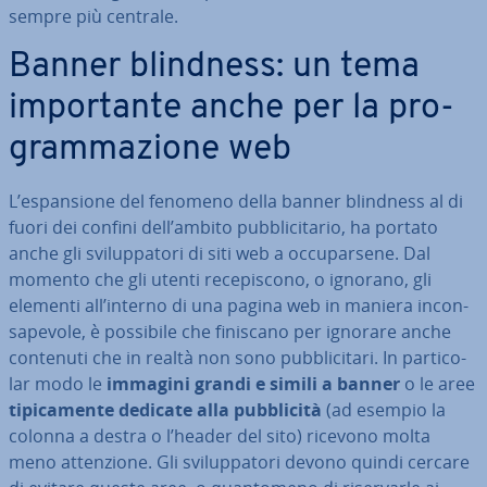
sempre più centrale.
Banner blindness: un tema
im­por­tan­te anche per la pro­
gram­ma­zio­ne web
L’espan­sio­ne del fenomeno della banner blindness al di
fuori dei confini dell’ambito pub­bli­ci­ta­rio, ha portato
anche gli svi­lup­pa­to­ri di siti web a oc­cu­par­se­ne. Dal
momento che gli utenti re­ce­pi­sco­no, o ignorano, gli
elementi all’interno di una pagina web in maniera in­con­
sa­pe­vo­le, è possibile che finiscano per ignorare anche
contenuti che in realtà non sono pub­bli­ci­ta­ri. In par­ti­co­
lar modo le
immagini grandi e simili a banner
o le aree
ti­pi­ca­men­te dedicate alla pub­bli­ci­tà
(ad esempio la
colonna a destra o l’header del sito) ricevono molta
meno at­ten­zio­ne. Gli svi­lup­pa­to­ri devono quindi cercare