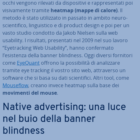
occhi vengono rilevati da di­spo­si­ti­vi e rap­pre­sen­ta­ti poi
vi­si­va­men­te tramite
heatmap (mappe di calore)
. Il
metodo è stato uti­liz­za­to in passato in ambito neuro-
scien­ti­fi­co, lin­gui­sti­co e di product design e poi per un
vasto studio condotto da Jakob Nielsen sulla web
usability. I risultati, pre­sen­ta­ti nel 2009 nel suo lavoro
“Eye­trac­king Web Usability”, hanno con­fer­ma­to
l’esistenza della banner blindness. Oggi diversi fornitori
come
EyeQuant
offrono la pos­si­bi­li­tà di ana­liz­za­re
tramite eye tracking il vostro sito web, at­tra­ver­so un
software che si basa su dati scien­ti­fi­ci. Altri tool, come
Mouseflow
, creano invece heatmap sulla base dei
movimenti del mouse
.
Native ad­ver­ti­sing: una luce
nel buio della banner
blindness