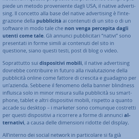
piede un metodo pro­ve­nien­te dagli USA, il native ad­ver­ti­
sing. Il concetto alla base del native ad­ver­ti­sing è l’in­te­
gra­zio­ne della
pub­bli­ci­tà
ai contenuti di un sito o di un
software in modo tale che
non venga percepita dagli
utenti come tale
. Gli annunci pub­bli­ci­ta­ri “nativi” sono
pre­sen­ta­ti in forme simili ai contenuti del sito in
questione, siano questi testi, post di blog o video.
So­prat­tut­to sui
di­spo­si­ti­vi mobili
, il native ad­ver­ti­sing
dovrebbe con­tri­bui­re in futuro alla ri­va­lu­ta­zio­ne della
pub­bli­ci­tà online come fattore di crescita e guadagno per
un’azienda. Sebbene il fenomeno della banner blindness
influisca solo in minor misura sulla pub­bli­ci­tà su smart­
pho­ne, tablet e altri di­spo­si­ti­vi mobili, rispetto a quanto
accade su desktop – i marketer sono comunque costretti
per questi di­spo­si­ti­vi a ricorrere a forme di annunci
al­
ter­na­ti­vi
, a causa delle di­men­sio­ni ridotte del display
.
All’interno dei social network in par­ti­co­la­re si fa già