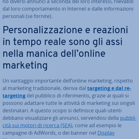
no diversi annunci a seconda dei loro interessi, ri­le­va­bi­li
dal loro com­por­ta­men­to in Internet e dalle in­for­ma­zio­ni
personali (se fornite).
Per­so­na­liz­za­zio­ne e reazioni
in tempo reale sono gli assi
nella manica dell’online
marketing
Un vantaggio im­por­tan­te dell’online marketing, rispetto
al marketing tra­di­zio­na­le, deriva dal
targeting e dal
re­
tar­ge­ting
del pubblico di ri­fe­ri­men­to
,
grazie ai quali si
possono adattare tutte le attività di marketing sui singoli
de­sti­na­ta­ri. A questo scopo si definisce quali utenti
debbano vi­sua­liz­za­re gli annunci, ser­ven­do­si della
pub­bli­
ci­tà sui motori di ricerca (SEA)
, come ad esempio le
campagne di AdWords, o dei banner nel
Display