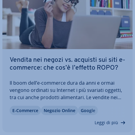
Vendita nei negozi vs. acquisti sui siti e-
commerce: che cos’è l’effetto ROPO?
Il boom dell’e-commerce dura da anni e ormai
vengono ordinati su Internet i più svariati oggetti,
tra cui anche prodotti ali­men­ta­ri. Le vendite nei
negozi veri e propri sono quindi a rischio? Non ne­
E-Commerce
Negozio Online
Google
ces­sa­ria­men­te. L’effetto ROPO mostra che anche i
negozi locali possono usare a…
Leggi di più