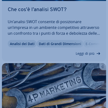
Che cos’è l’analisi SWOT?
Un’analisi SWOT consente di po­si­zio­na­re
un’impresa in un ambiente com­pe­ti­ti­vo at­tra­ver­so
un confronto tra i punti di forza e debolezza delle
singole unità aziendali, nonché delle op­por­tu­ni­tà e
Analisi dei Dati
Dati di Grandi Di­men­sio­ni
E-Commerce
dei rischi esterni all’azienda. Lo scopo di tale
analisi è di iden­ti­fi­ca­re po­ten­zia­li­tà…
Leggi di più