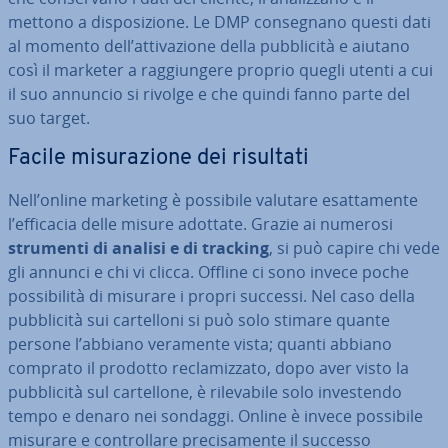
mettono a di­spo­si­zio­ne. Le DMP con­se­gna­no questi dati
al momento dell’at­ti­va­zio­ne della pub­bli­ci­tà e aiutano
così il marketer a rag­giun­ge­re proprio quegli utenti a cui
il suo annuncio si rivolge e che quindi fanno parte del
suo target.
Facile mi­su­ra­zio­ne dei risultati
Nell’online marketing è possibile valutare esat­ta­men­te
l’efficacia delle misure adottate. Grazie ai numerosi
strumenti di analisi e di tracking
, si può capire chi vede
gli annunci e chi vi clicca. Offline ci sono invece poche
pos­si­bi­li­tà di misurare i propri successi. Nel caso della
pub­bli­ci­tà sui car­tel­lo­ni si può solo stimare quante
persone l’abbiano veramente vista; quanti abbiano
comprato il prodotto re­cla­miz­za­to, dopo aver visto la
pub­bli­ci­tà sul car­tel­lo­ne, è ri­le­va­bi­le solo in­ve­sten­do
tempo e denaro nei sondaggi. Online è invece possibile
misurare e con­trol­la­re pre­ci­sa­men­te il successo