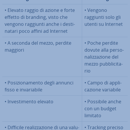
• Elevato raggio di azione e forte
• Vengono
effetto di branding, visto che
raggiunti solo gli
vengono raggiunti anche i de­sti­
utenti su Internet
na­ta­ri poco affini ad Internet
• A seconda del mezzo, perdite
• Poche perdite
maggiori
dovute alla per­so­
na­liz­za­zio­ne del
mezzo pub­bli­ci­ta­
rio
• Po­si­zio­na­men­to degli annunci
• Campo di ap­pli­
fisso e in­va­ria­bi­le
ca­zio­ne variabile
• In­ve­sti­men­to elevato
• Possibile anche
con un budget
limitato
• Difficile rea­liz­za­zio­ne di una va­lu­
• Tracking preciso