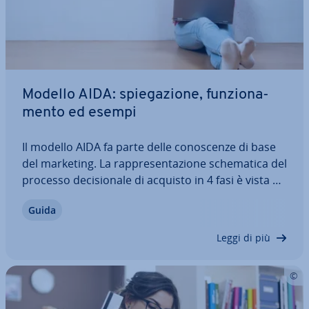
Modello AIDA: spie­ga­zio­ne, fun­zio­na­
men­to ed esempi
Il modello AIDA fa parte delle co­no­scen­ze di base
del marketing. La rap­pre­sen­ta­zio­ne sche­ma­ti­ca del
processo de­ci­sio­na­le di acquisto in 4 fasi è vista da
alcuni come una geniale riduzione all’es­sen­zia­le.
Guida
Altri la con­si­de­ra­no una sem­pli­fi­ca­zio­ne non più
attuale, che non riesce a…
Leggi di più