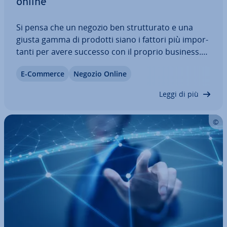
online
Si pensa che un negozio ben strut­tu­ra­to e una
giusta gamma di prodotti siano i fattori più im­por­
tan­ti per avere successo con il proprio business.
Ma a cosa giova avere un vasto as­sor­ti­men­to con
E-Commerce
Negozio Online
prodotti in­no­va­ti­vi, se nessun po­ten­zia­le cliente
riesce a di­stri­car­si nel negozio?…
Leggi di più