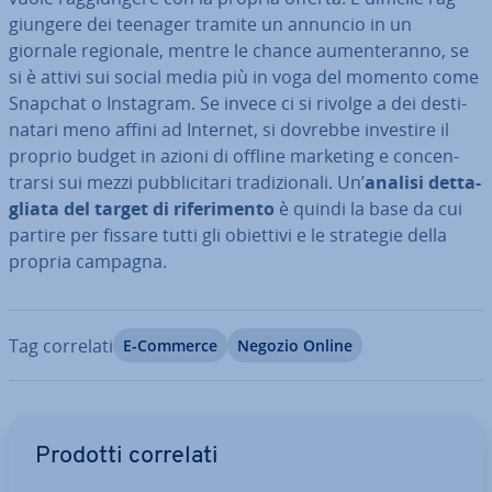
giun­ge­re dei teenager tramite un annuncio in un
giornale regionale, mentre le chance au­men­te­ran­no, se
si è attivi sui social media più in voga del momento come
Snapchat o Instagram. Se invece ci si rivolge a dei de­sti­
na­ta­ri meno affini ad Internet, si dovrebbe investire il
proprio budget in azioni di offline marketing e con­cen­
trar­si sui mezzi pub­bli­ci­ta­ri tra­di­zio­na­li. Un’
analisi det­ta­
glia­ta del target di ri­fe­ri­men­to
è quindi la base da cui
partire per fissare tutti gli obiettivi e le strategie della
propria campagna.
Tag correlati
E-Commerce
Negozio Online
Vai al menu prin­ci­pa­le
Prodotti correlati