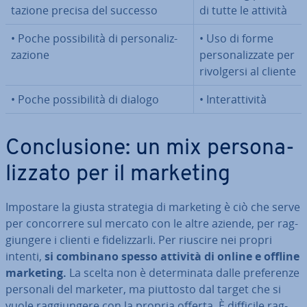
ta­zio­ne precisa del successo
di tutte le attività
• Poche pos­si­bi­li­tà di per­so­na­liz­
• Uso di forme
za­zio­ne
per­so­na­liz­za­te per
ri­vol­ger­si al cliente
• Poche pos­si­bi­li­tà di dialogo
• In­te­rat­ti­vi­tà
Con­clu­sio­ne: un mix per­so­na­
liz­za­to per il marketing
Impostare la giusta strategia di marketing è ciò che serve
per con­cor­re­re sul mercato con le altre aziende, per rag­
giun­ge­re i clienti e fi­de­liz­zar­li. Per riuscire nei propri
intenti,
si combinano spesso attività di online e offline
marketing.
La scelta non è de­ter­mi­na­ta dalle pre­fe­ren­ze
personali del marketer, ma piuttosto dal target che si
vuole rag­giun­ge­re con la propria offerta. È difficile rag­