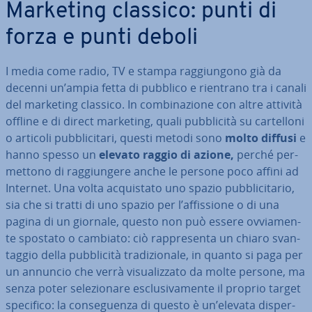
Marketing classico: punti di
forza e punti deboli
I media come radio, TV e stampa rag­giun­go­no già da
decenni un’ampia fetta di pubblico e rientrano tra i canali
del marketing classico. In com­bi­na­zio­ne con altre attività
offline e di direct marketing, quali pub­bli­ci­tà su car­tel­lo­ni
o articoli pub­bli­ci­ta­ri, questi metodi sono
molto diffusi
e
hanno spesso un
elevato raggio di azione,
perché per­
met­to­no di rag­giun­ge­re anche le persone poco affini ad
Internet. Una volta ac­qui­sta­to uno spazio pub­bli­ci­ta­rio,
sia che si tratti di uno spazio per l’af­fis­sio­ne o di una
pagina di un giornale, questo non può essere ov­via­men­
te spostato o cambiato: ciò rap­pre­sen­ta un chiaro svan­
tag­gio della pub­bli­ci­tà tra­di­zio­na­le, in quanto si paga per
un annuncio che verrà vi­sua­liz­za­to da molte persone, ma
senza poter se­le­zio­na­re esclu­si­va­men­te il proprio target
specifico: la con­se­guen­za di questo è un’elevata di­sper­