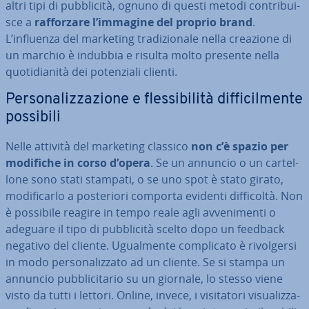
altri tipi di pub­bli­ci­tà, ognuno di questi metodi con­tri­bui­
sce a
raf­for­za­re l’immagine del proprio brand
.
L’influenza del marketing tra­di­zio­na­le nella creazione di
un marchio è indubbia e risulta molto presente nella
quo­ti­dia­ni­tà dei po­ten­zia­li clienti.
Per­so­na­liz­za­zio­ne e fles­si­bi­li­tà dif­fi­cil­men­te
possibili
Nelle attività del marketing classico
non c’è spazio per
modifiche in corso d’opera
. Se un annuncio o un car­tel­
lo­ne sono stati stampati, o se uno spot è stato girato,
mo­di­fi­car­lo a po­ste­rio­ri comporta evidenti dif­fi­col­tà. Non
è possibile reagire in tempo reale agli av­ve­ni­men­ti o
adeguare il tipo di pub­bli­ci­tà scelto dopo un feedback
negativo del cliente. Ugual­men­te com­pli­ca­to è ri­vol­ger­si
in modo per­so­na­liz­za­to ad un cliente. Se si stampa un
annuncio pub­bli­ci­ta­rio su un giornale, lo stesso viene
visto da tutti i lettori. Online, invece, i vi­si­ta­to­ri vi­sua­liz­za­