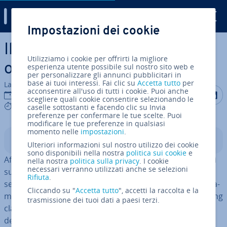
Digital Guide
Impostazioni dei cookie
Vai al contenuto prin­ci­pa­le
Il giusto mix per il marketing:
Utilizziamo i cookie per offrirti la migliore
online vs. offline
esperienza utente possibile sul nostro sito web e
per personalizzare gli annunci pubblicitari in
base ai tuoi interessi. Fai clic su
Accetta tutto
per
La redazione di IONOS
acconsentire all'uso di tutti i cookie. Puoi anche
Condividi 
Condiv
C
21 feb 2023
scegliere quali cookie consentire selezionando le
8 mins
caselle sottostanti e facendo clic su Invia
preferenze per confermare le tue scelte. Puoi
modificare le tue preferenze in qualsiasi
momento nelle
impostazioni
.
Indice
Ulteriori informazioni sul nostro utilizzo dei cookie
sono disponibili nella nostra
politica sui cookie
e
Affiliate, Content, Social, Mobile: nell’online marketing si
nella nostra
politica sulla privacy
. I cookie
necessari verranno utilizzati anche se selezioni
sus­se­guo­no un trend dietro l’altro e, per rimanere
Rifiuta
.
sempre ag­gior­na­ti, bi­so­gne­reb­be in­for­mar­si quo­ti­dia­na­
Cliccando su "
Accetta tutto
", accetti la raccolta e la
men­te. Resistono ancora alcuni so­ste­ni­to­ri del marketing
trasmissione dei tuoi dati a paesi terzi.
classico, che sono reticenti nell’ad­den­trar­si nel mondo
del business online: alcuni im­pren­di­to­ri restano infatti