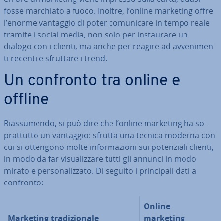
fosse marchiato a fuoco. Inoltre, l’online marketing offre
l’enorme vantaggio di poter co­mu­ni­ca­re in tempo reale
tramite i social media, non solo per in­stau­ra­re un
dialogo con i clienti, ma anche per reagire ad av­ve­ni­men­
ti recenti e sfruttare i trend.
Un confronto tra online e
offline
Rias­su­men­do, si può dire che l’online marketing ha so­
prat­tut­to un vantaggio: sfrutta una tecnica moderna con
cui si ottengono molte in­for­ma­zio­ni sui po­ten­zia­li clienti,
in modo da far vi­sua­liz­za­re tutti gli annunci in modo
mirato e per­so­na­liz­za­to. Di seguito i prin­ci­pa­li dati a
confronto:
Online
Marketing tra­di­zio­na­le
marketing