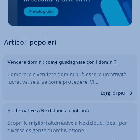
Articoli popolari
Vendere domini: come gua­da­gna­re con i domini?
Comprare e vendere domini può essere un'at­ti­vi­tà
lucrativa, se si sa come procedere. Vi…
Leggi di più
5 al­ter­na­ti­ve a Nextcloud a confronto
Scopri le migliori al­ter­na­ti­ve a Nextcloud, ideali per
diverse esigenze di ar­chi­via­zio­ne…