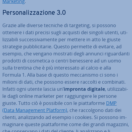
Marketing
.
Per­so­na­liz­za­zio­ne 3.0
Grazie alle diverse tecniche di targeting, si possono
ottenere i dati precisi sugli acquisti dei singoli utenti, uti­
liz­za­bi­li suc­ces­si­va­men­te per mettere in atto le giuste
strategie pub­bli­ci­ta­rie. Questo permette di evitare, ad
esempio, che vengano mostrati degli annunci ri­guar­dan­ti
prodotti di cosmetica o centri benessere ad un uomo
sulla trentina che è più in­te­res­sa­to al calcio e alla
Formula 1. Alla base di questo mec­ca­ni­smo ci sono i
milioni di dati, che possono essere raccolti e combinati.
Infatti ogni utente lascia un’
impronta digitale
, uti­liz­za­bi­
le dagli online marketer per rag­giun­ge­re le persone
giuste. Tutto ciò è possibile con le piat­ta­for­me
DMP
(Data Ma­na­ge­ment Platform)
, che rac­col­go­no dati dei
clienti, ana­liz­zan­do ad esempio i cookies. Si possono im­
ma­gi­na­re queste piat­ta­for­me come dei grandi magazzini,
che con­ser­va­no i dati del cliente, li ana­liz­za­no e li