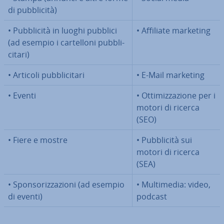
di pub­bli­ci­tà)
• Pub­bli­ci­tà in luoghi pubblici
• Affiliate marketing
(ad esempio i car­tel­lo­ni pub­bli­
ci­ta­ri)
• Articoli pub­bli­ci­ta­ri
• E-Mail marketing
• Eventi
• Ot­ti­miz­za­zio­ne per i
motori di ricerca
(SEO)
• Fiere e mostre
• Pub­bli­ci­tà sui
motori di ricerca
(SEA)
• Spon­so­riz­za­zio­ni (ad esempio
• Mul­ti­me­dia: video,
di eventi)
podcast