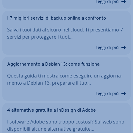
Leggi di più
I 7 migliori servizi di backup online a confronto
Salva i tuoi dati al sicuro nel cloud. Ti pre­sen­tia­mo 7
servizi per pro­teg­ge­re i tuoi…
Leggi di più
Ag­gior­na­men­to a Debian 13: come funziona
Questa guida ti mostra come eseguire un ag­gior­na­
men­to a Debian 13, preparare il tuo…
Leggi di più
4 al­ter­na­ti­ve gratuite a InDesign di Adobe
I software Adobe sono troppo costosi? Sul web sono
di­spo­ni­bi­li alcune al­ter­na­ti­ve gratuite…