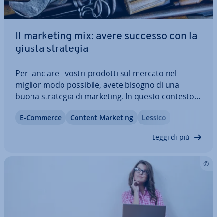
Il marketing mix: avere successo con la
giusta strategia
Per lanciare i vostri prodotti sul mercato nel
miglior modo possibile, avete bisogno di una
buona strategia di marketing. In questo contesto i
marketer parlano di marketing mix, che
E-Commerce
Content Marketing
Lessico
comprende tutte le ini­zia­ti­ve per la vendita del
vostro prodotto. Vi spie­ghia­mo che cosa si…
Leggi di più