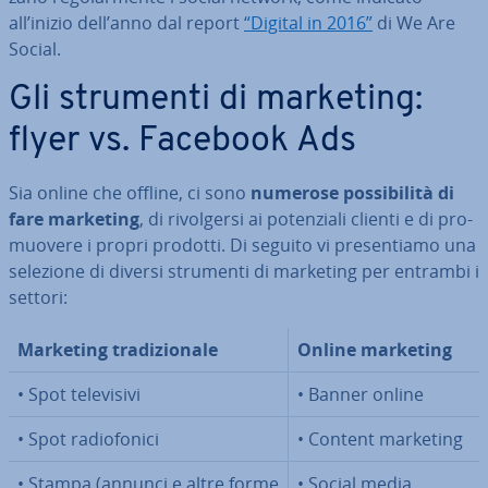
all’inizio dell’anno dal report
“Digital in 2016”
di We Are
Social.
Gli strumenti di marketing:
flyer vs. Facebook Ads
Sia online che offline, ci sono
numerose pos­si­bi­li­tà di
fare marketing
, di ri­vol­ger­si ai po­ten­zia­li clienti e di pro­
muo­ve­re i propri prodotti. Di seguito vi pre­sen­tia­mo una
selezione di diversi strumenti di marketing per entrambi i
settori:
Marketing tra­di­zio­na­le
Online marketing
• Spot te­le­vi­si­vi
• Banner online
• Spot ra­dio­fo­ni­ci
• Content marketing
• Stampa (annunci e altre forme
• Social media