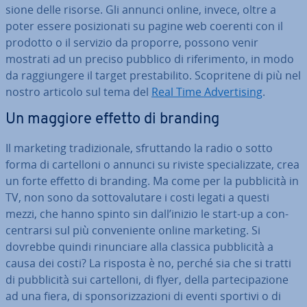
sio­ne delle risorse. Gli annunci online, invece, oltre a
poter essere po­si­zio­na­ti su pagine web coerenti con il
prodotto o il servizio da proporre, possono venir
mostrati ad un preciso pubblico di ri­fe­ri­men­to, in modo
da rag­giun­ge­re il target pre­sta­bi­li­to. Sco­pri­te­ne di più nel
nostro articolo sul tema del
Real Time Ad­ver­ti­sing
.
Un maggiore effetto di branding
Il marketing tra­di­zio­na­le, sfrut­tan­do la radio o sotto
forma di car­tel­lo­ni o annunci su riviste spe­cia­liz­za­te, crea
un forte effetto di branding. Ma come per la pub­bli­ci­tà in
TV, non sono da sot­to­va­lu­ta­re i costi legati a questi
mezzi, che hanno spinto sin dall’inizio le start-up a con­
cen­trar­si sul più con­ve­nien­te online marketing. Si
dovrebbe quindi ri­nun­cia­re alla classica pub­bli­ci­tà a
causa dei costi? La risposta è no, perché sia che si tratti
di pub­bli­ci­tà sui car­tel­lo­ni, di flyer, della par­te­ci­pa­zio­ne
ad una fiera, di spon­so­riz­za­zio­ni di eventi sportivi o di