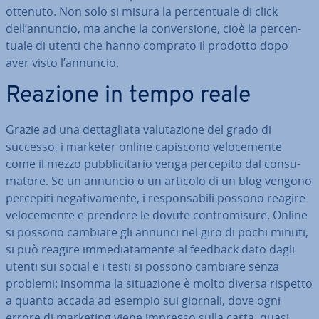
ottenuto. Non solo si misura la per­cen­tua­le di click
dell’annuncio, ma anche la con­ver­sio­ne, cioè la per­cen­
tua­le di utenti che hanno comprato il prodotto dopo
aver visto l’annuncio.
Reazione in tempo reale
Grazie ad una det­ta­glia­ta va­lu­ta­zio­ne del grado di
successo, i marketer online capiscono ve­lo­ce­men­te
come il mezzo pub­bli­ci­ta­rio venga percepito dal con­su­
ma­to­re. Se un annuncio o un articolo di un blog vengono
percepiti ne­ga­ti­va­men­te, i re­spon­sa­bi­li possono reagire
ve­lo­ce­men­te e prendere le dovute con­tro­mi­su­re. Online
si possono cambiare gli annunci nel giro di pochi minuti,
si può reagire im­me­dia­ta­men­te al feedback dato dagli
utenti sui social e i testi si possono cambiare senza
problemi: insomma la si­tua­zio­ne è molto diversa rispetto
a quanto accada ad esempio sui giornali, dove ogni
errore di marketing viene impresso sulla carta, quasi