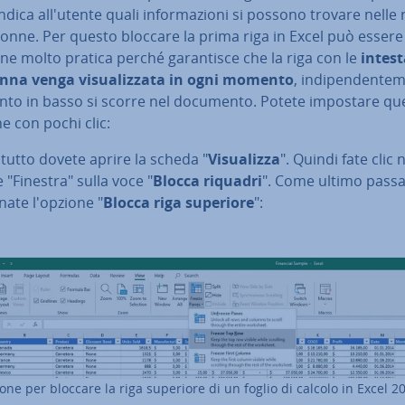
ndica al­l'u­ten­te quali in­for­ma­zio­ni si possono trovare nelle r
olonne. Per questo bloccare la prima riga in Excel può esser
ne molto pratica perché ga­ran­ti­sce che la riga con le
in­te­st
onna venga vi­sua­liz­za­ta in ogni momento
, in­di­pen­den­te­
nto in basso si scorre nel documento. Potete impostare qu
e con pochi clic:
zi­tut­to dovete aprire la scheda "
Vi­sua­liz­za
". Quindi fate clic 
 "Finestra" sulla voce "
Blocca riquadri
". Come ultimo passa
o­na­te l'opzione "
Blocca riga superiore
":
one per bloccare la riga superiore di un foglio di calcolo in Excel 2