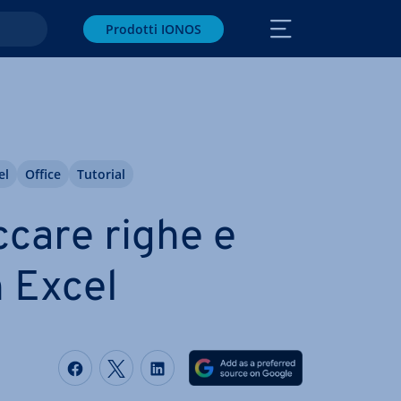
Prodotti IONOS
el
Office
Tutorial
care righe e
n Excel
Condividi via Facebook
Condividi via Twitter
Condividi via LinkedIN