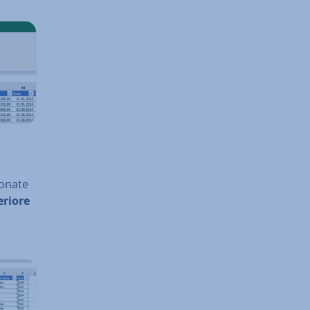
­na­te
eriore