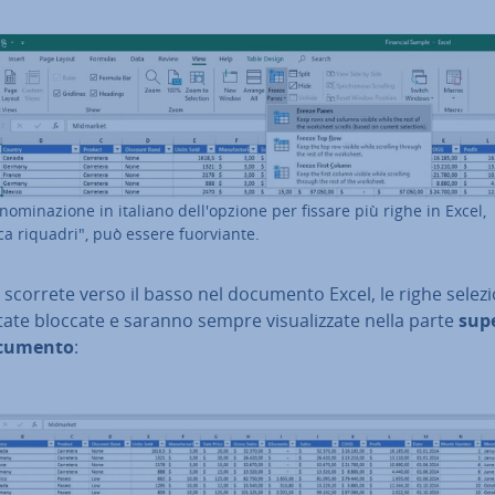
no­mi­na­zio­ne in italiano del­l'op­zio­ne per fissare più righe in Excel,
ca riquadri", può essere fuor­vian­te.
 scorrete verso il basso nel documento Excel, le righe se­le­zio
ate bloccate e saranno sempre vi­sua­liz­za­te nella parte
sup
ocumento
: