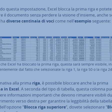
do questa im­po­sta­zio­ne, Excel blocca la prima riga e potete
re il documento senza perdere la visione d'insieme, anche s
a ha
diverse centinaia di voci
come nell'
esempio
seguente:
che Excel ha bloccato la prima riga, questa sarà sempre visibile, in­
n­te­men­te dal fatto che se­le­zio­nia­te la riga 1, la riga 50 o la riga 2
r­na­ti­va alla prima
riga
, è possibile bloccare anche la prima
a in Excel
. A seconda del tipo di tabella, questa colonna pu
re in­for­ma­zio­ni im­por­tan­ti che devono rimanere visibili d
ri­men­to verso destra per garantire la leg­gi­bi­li­tà della tabella
l­l'op­zio­ne "
Blocca riga superiore
", dovete se­le­zio­na­re "
Bl