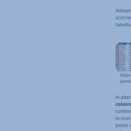
Attivan
scorre
tabell
Dopo 
pen­de
In al­te
colonn
contene
lo scor­
posto de