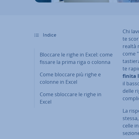
Chi lav
Indice
te scor
realtà 
come "C
Bloccare le righe in Excel: come
tastier
fissare la prima riga o colonna
te rapi
Come bloccare più righe e
fi­ni­t
colonne in Excel
il bass
delle r
Come sbloccare le righe in
com­pli­
Excel
La risp
stessa
celle i
sezione