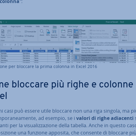
 colonna
":
one per bloccare la prima colonna in Excel 2016
e bloccare più righe e colonne 
el
ni casi può essere utile bloccare non una riga singola, ma pi
­po­ra­nea­men­te, ad esempio, se i
valori di righe adiacenti
an­ti per la vi­sua­liz­za­zio­ne della tabella. Anche in questo cas
o­si­zio­ne una funzione apposita, che consente di bloccare pi