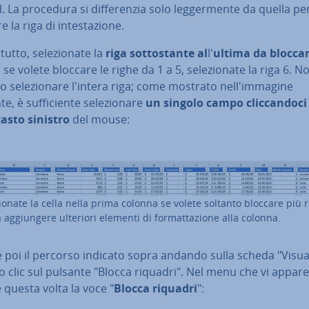
l. La procedura si dif­fe­ren­zia solo leg­ger­men­te da quella pe
 la riga di in­te­sta­zio­ne.
­tut­to, se­le­zio­na­te la
riga sot­to­stan­te al
l'
ultima da blocca
 se volete bloccare le righe da 1 a 5, se­le­zio­na­te la riga 6. N
io se­le­zio­na­re l'intera riga; come mostrato nel­l'im­ma­gi­ne
, è suf­fi­cien­te se­le­zio­na­re
un singolo campo clic­can­do­c
tasto sinistro
del mouse:
­zio­na­te la cella nella prima colonna se volete soltanto bloccare più 
ag­giun­ge­re ulteriori elementi di for­mat­ta­zio­ne alla colonna.
 poi il percorso indicato sopra andando sulla scheda "Vi­sua­l
 clic sul pulsante "Blocca riquadri". Nel menu che vi appare 
te questa volta la voce "
Blocca riquadri
":