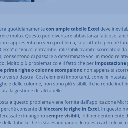
ora quo­ti­dia­na­men­te
con ampie tabelle Excel
deve ine­vi­ta­
rere molto. Questo può diventare ab­ba­stan­za faticoso, anc
non rap­pre­sen­ta un vero problema, so­prat­tut­to perché fun
erca" o "Vai a", entrambe uti­liz­za­bi­li tramite scor­cia­to­ie da
a, con­sen­to­no di passare a de­ter­mi­na­te voci in modo re­la­ti
do. Molto più pro­ble­ma­ti­co è il fatto che per
im­po­sta­zio­ne 
a le prime righe o colonne scom­pa­io­no
non appena si scorr
o o verso destra. Così elementi im­por­tan­ti, come le in­te­sta­zi
ighe e delle colonne, non sono più visibili, il che rende inu­til­
ca­ta la gestione di tali tabelle.
osta a questo problema viene fornita dal­l'ap­pli­ca­zio­ne Micr
, perché consente di
bloccare le righe in Excel
. In questo m
n­te­res­sa­te rimangono
sempre visibili
, in­di­pen­den­te­men­te 
 della tabella che si sta esa­mi­nan­do. In questo articolo vi m