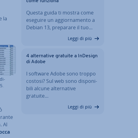
come funziona
Questa guida ti mostra come
e la
eseguire un ag­gior­na­men­to a
Debian 13, preparare il tuo…
Leggi di più
4 al­ter­na­ti­ve gratuite a InDesign
di Adobe
I software Adobe sono troppo
di­
costosi? Sul web sono di­spo­ni­
45.
bi­li alcune al­ter­na­ti­ve
gratuite…
Leggi di più
ò
urante
. Al
occa