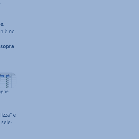
r
re
.
on è ne­
i sopra
righe
iz­za" e
se­le­