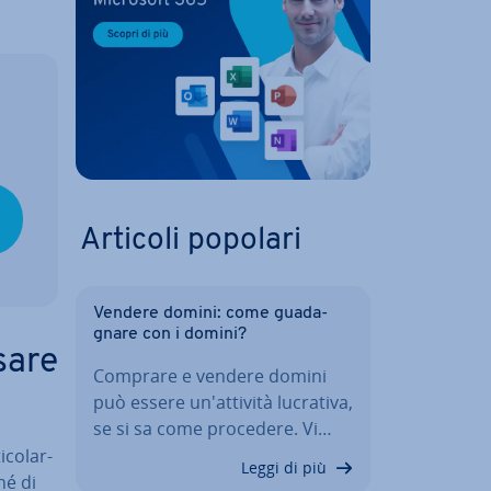
Articoli popolari
Vendere domini: come gua­da­
gna­re con i domini?
sare
Comprare e vendere domini
può essere un'at­ti­vi­tà lucrativa,
se si sa come procedere. Vi…
­co­lar­
Leggi di più
hé di