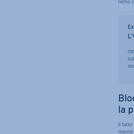
re­mo c
Ex
L'
Ott
tut
zio
Blo
la 
Il fatt
men­te 