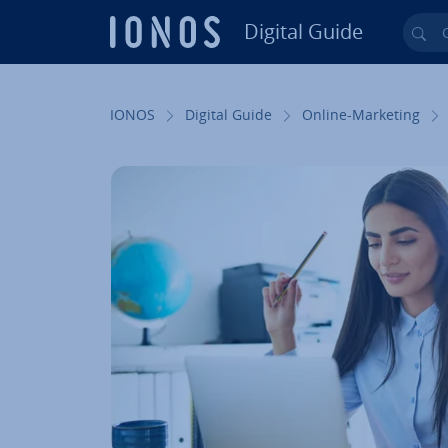
Digital Guide
Cer
Vai al contenuto prin­ci­pa­le
IONOS
Digital Guide
Online-Marketing