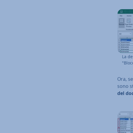
La de­
"Bloc
Ora, se
sono st
del d