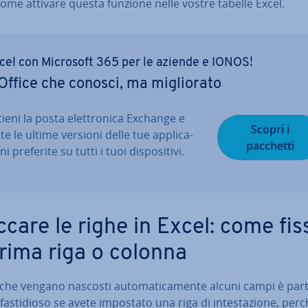
ome attivare questa funzione nelle vostre tabelle Excel.
cel con Microsoft 365 per le aziende e IONOS!
Office che conosci, ma mi­glio­ra­to
ieni la posta elet­tro­ni­ca Exchange e
Scopri i
te le ultime versioni delle tue ap­pli­ca­
pacchetti
­ni preferite su tutti i tuoi di­spo­si­ti­vi.
ccare le righe in Excel: come fis
prima riga o colonna
o che vengano nascosti au­to­ma­ti­ca­men­te alcuni campi è par­ti
fa­sti­dio­so se avete impostato una riga di in­te­sta­zio­ne, perc