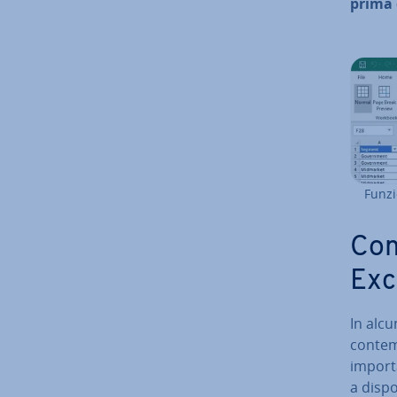
prima
Funzi
Com
Exc
In alcu
con­tem
im­por­t
a di­sp