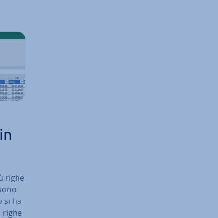
in
ù righe
sono
o si ha
ù righe