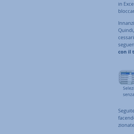
in Exce
bloccare
In­nan­zi
Quindi,
ces­sa­r
seguente
con il 
Se­le
senza 
Seguite
facendo
zio­na­