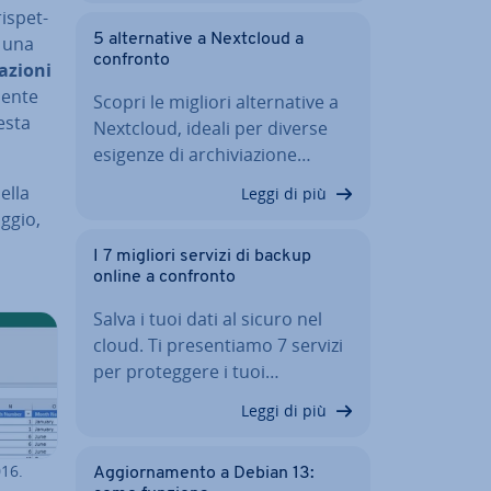
i­spet­
5 al­ter­na­ti­ve a Nextcloud a
e una
confronto
a­zio­ni
men­te
Scopri le migliori al­ter­na­ti­ve a
esta
Nextcloud, ideali per diverse
esigenze di ar­chi­via­zio­ne…
nella
Leggi di più
ggio,
I 7 migliori servizi di backup
online a confronto
Salva i tuoi dati al sicuro nel
cloud. Ti pre­sen­tia­mo 7 servizi
per pro­teg­ge­re i tuoi…
Leggi di più
016.
Ag­gior­na­men­to a Debian 13: