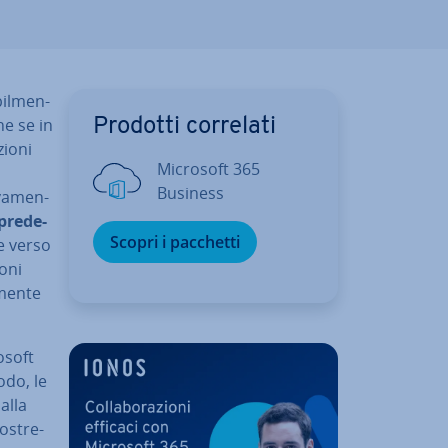
bil­men­
he se in
Prodotti correlati
zioni
Microsoft 365
Business
­va­men­
pre­de­
Scopri i pacchetti
e verso
o­ni
men­te
osoft
odo, le
dalla
o­stre­