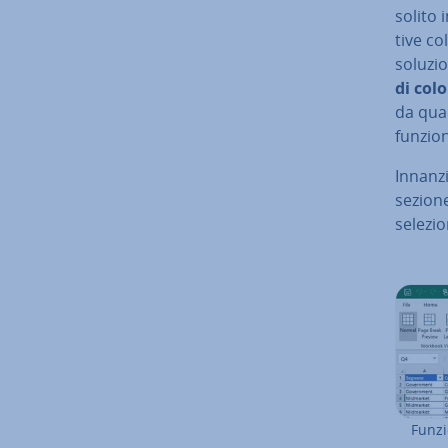
solito i
ti­ve c
soluzio
di col
da qua
funzion
In­nan­
sezione
se­le­zi
Funzi