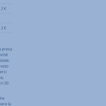
 2 €
 2 €
a presa
oiché
iziale.
prezzo
merci
ia,
tri 50
che
nere la