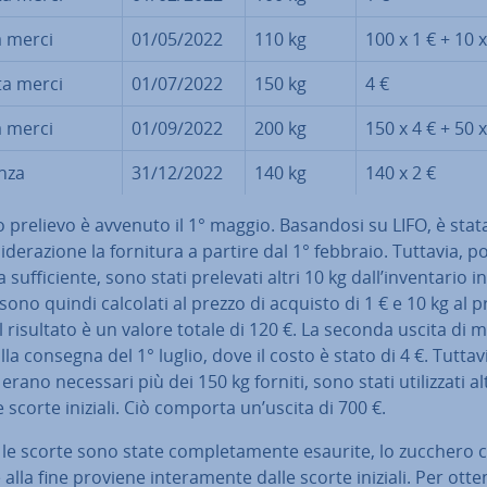
a merci
01/05/2022
110 kg
100 x 1 € + 10 x
ta merci
01/07/2022
150 kg
4 €
a merci
01/09/2022
200 kg
150 x 4 € + 50 x
nza
31/12/2022
140 kg
140 x 2 €
o prelievo è avvenuto il 1° maggio. Basandosi su LIFO, è stat
si­de­ra­zio­ne la fornitura a partire dal 1° febbraio. Tuttavia, p
suf­fi­cien­te, sono stati prelevati altri 10 kg dall’in­ven­ta­rio in
sono quindi calcolati al prezzo di acquisto di 1 € e 10 kg al 
 Il risultato è un valore totale di 120 €. La seconda uscita di 
alla consegna del 1° luglio, dove il costo è stato di 4 €. Tuttav
erano necessari più dei 150 kg forniti, sono stati uti­liz­za­ti al
e scorte iniziali. Ciò comporta un’uscita di 700 €.
le scorte sono state com­ple­ta­men­te esaurite, lo zucchero 
alla fine proviene in­te­ra­men­te dalle scorte iniziali. Per otte