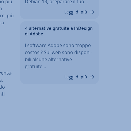
no più
Debian 13, preparare il tuo…
in
Leggi di più
rci più
ra
4 al­ter­na­ti­ve gratuite a InDesign
di Adobe
I software Adobe sono troppo
costosi? Sul web sono di­spo­ni­
bi­li alcune al­ter­na­ti­ve
gratuite…
en­ta­
Leggi di più
a.
ndo
nti