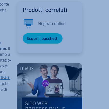
scorte
nche
Prodotti correlati
Negozio online
Scopri i pacchetti
e
rime
. Il
rimo a
ta­zio­
zzo di
ione
i­stri­
 anche
e di