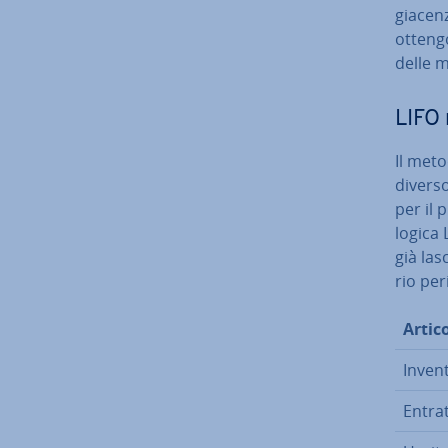
giacenza
ottengo
delle 
LIFO n
Il meto
diverso
per il p
logica 
già las
rio per
Artico
In­ven­
Entra