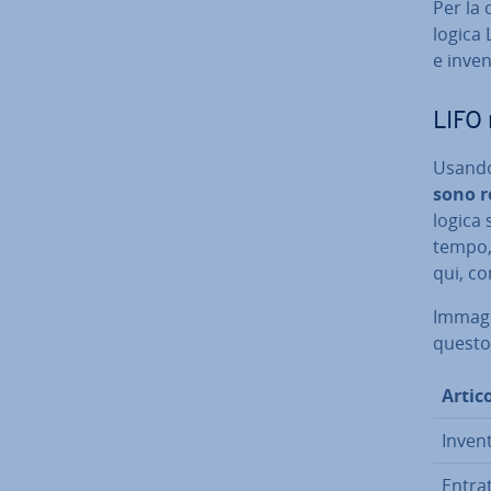
Per la 
logica 
e in­ven
LIFO n
Usando 
sono re
logica 
tempo, 
qui, co
Im­ma­g
questo 
Artico
In­ven­
Entra