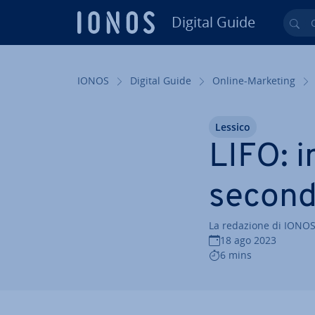
Digital Guide
Cer
Vai al contenuto prin­ci­pa­le
IONOS
Digital Guide
Online-Marketing
Lessico
LIFO: i
secondo
La redazione di IONO
18 ago 2023
6 mins