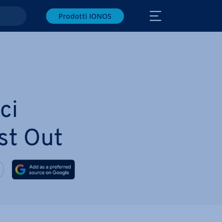
Prodotti IONOS
ci
rst Out
 via Facebook
vidi via Twitter
Condividi via LinkedIN