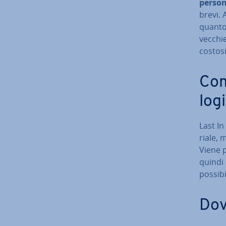
person
brevi. 
quanto 
vecchie
costosi
Com
log
Last In
ria­le,
Viene 
quindi 
possibi
Dov