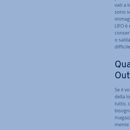
va­ti a
sono so
im­ma­g
LIFO è 
con­ser­
o sal­d
diffici
Qua
Out
Se il v
della l
tut­to,
bisogno
magazzi
men­te i