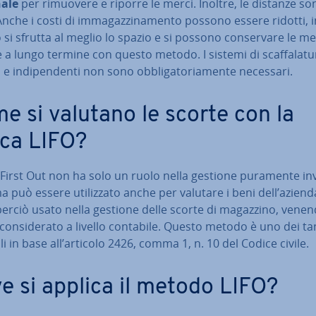
ale
per rimuovere e riporre le merci. Inoltre, le distanze so
Anche i costi di im­ma­gaz­zi­na­men­to possono essere ridotti, 
si sfrutta al meglio lo spazio e si possono con­ser­va­re le me
 a lungo termine con questo metodo. I sistemi di scaf­fa­la­tu­
 e in­di­pen­den­ti non sono ob­bli­ga­to­ria­men­te necessari.
e si valutano le scorte con la
ica LIFO?
 First Out non ha solo un ruolo nella gestione puramente in­v
 ma può essere uti­liz­za­to anche per valutare i beni dell’aziend
perciò usato nella gestione delle scorte di magazzino, vene
con­si­de­ra­to a livello contabile. Questo metodo è uno dei ta
li in base all’articolo 2426, comma 1, n. 10 del Codice civile.
e si applica il metodo LIFO?