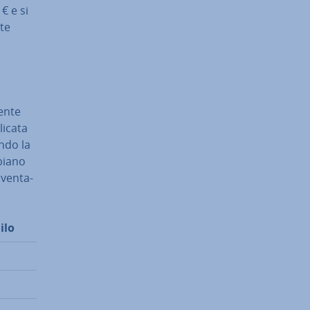
 € e si
ite
en­te
i­ca­ta
ondo la
bbiano
­ven­ta­
ilo