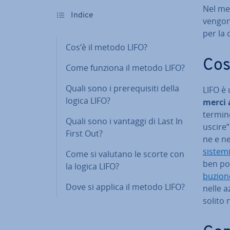
Nel met
Indice
vengono
per la c
Cos’è il metodo LIFO?
Cos
Come funziona il metodo LIFO?
Quali sono i pre­re­qui­si­ti della
LIFO è
logica LIFO?
merci 
termine
Quali sono i vantaggi di Last In
uscire”
First Out?
ne e nel
sistem
Come si valutano le scorte con
ben po
la logica LIFO?
bu­zio­
Dove si applica il metodo LIFO?
nelle a
solito n