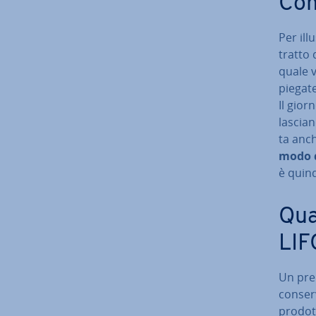
Com
Per il­
tratto 
quale v
piegate
Il gior
lascian
ta anch
modo d
è quind
Qual
LIF
Un pre­r
con­ser
prodot