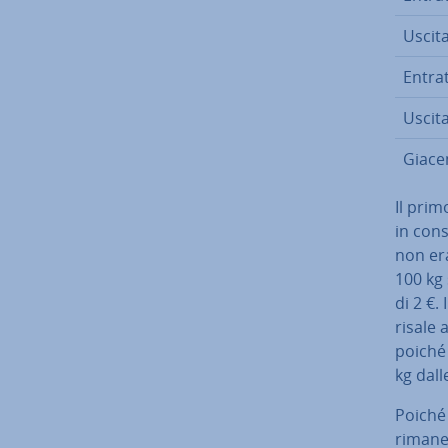
Uscit
Entra
Uscit
Giace
Il prim
in con­
non era 
100 kg 
di 2 €.
risale 
poiché 
kg dall
Poiché 
rimane 