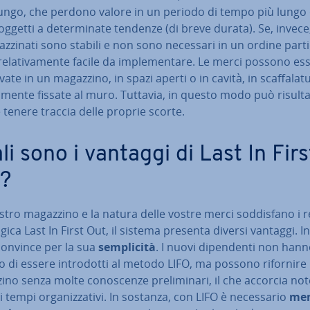
 lungo, che perdono valore in un periodo di tempo più lungo
ggetti a de­ter­mi­na­te tendenze (di breve durata). Se, invece,
az­zi­na­ti sono stabili e non sono necessari in un ordine par­ti­c
re­la­ti­va­men­te facile da im­ple­men­ta­re. Le merci possono es
va­te in un magazzino, in spazi aperti o in cavità, in scaf­fa­la­tu
a­men­te fissate al muro. Tuttavia, in questo modo può risult
le tenere traccia delle proprie scorte.
li sono i vantaggi di Last In Firs
?
ostro magazzino e la natura delle vostre merci sod­di­sfa­no i r
ogica Last In First Out, il sistema presenta diversi vantaggi. In­
 convince per la sua
sem­pli­ci­tà
. I nuovi di­pen­den­ti non han
 di essere in­tro­dot­ti al metodo LIFO, ma possono rifornire i
no senza molte co­no­scen­ze pre­li­mi­na­ri, il che accorcia no­t
 tempi or­ga­niz­za­ti­vi. In sostanza, con LIFO è ne­ces­sa­rio
me