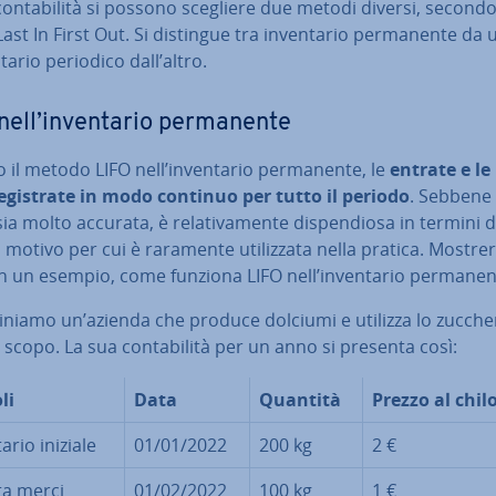
con­ta­bi­li­tà si possono scegliere due metodi diversi, secondo
Last In First Out. Si distingue tra in­ven­ta­rio per­ma­nen­te da 
­ta­rio periodico dall’altro.
ell’in­ven­ta­rio per­ma­nen­te
il metodo LIFO nell’in­ven­ta­rio per­ma­nen­te, le
entrate e le
­gi­stra­te in modo continuo per tutto il periodo
. Sebbene
sia molto accurata, è re­la­ti­va­men­te di­spen­dio­sa in termini d
motivo per cui è raramente uti­liz­za­ta nella pratica. Mo­stre­
n un esempio, come funziona LIFO nell’in­ven­ta­rio per­ma­nen­
i­nia­mo un’azienda che produce dolciumi e utilizza lo zucche
scopo. La sua con­ta­bi­li­tà per un anno si presenta così:
li
Data
Quantità
Prezzo al chil
ta­rio iniziale
01/01/2022
200 kg
2 €
ta merci
01/02/2022
100 kg
1 €