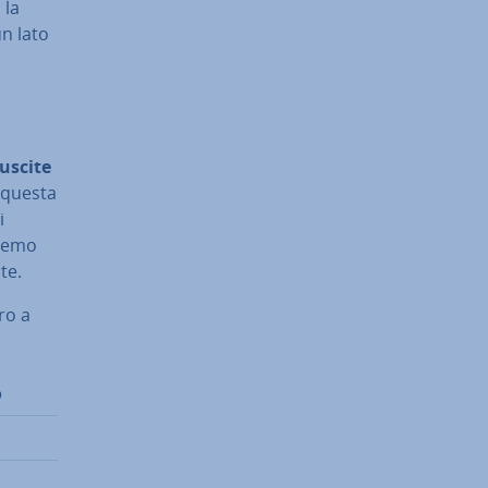
 la
un lato
 uscite
 questa
i
re­mo
te.
ro a
o