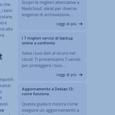
Scopri le migliori al­ter­na­ti­ve a
 o che
Nextcloud, ideali per diverse
 i beni
esigenze di ar­chi­via­zio­ne…
o­la­re,
sere
Leggi di più
­re alte
are
I 7 migliori servizi di backup
online a confronto
Salva i tuoi dati al sicuro nel
t
cloud. Ti pre­sen­tia­mo 7 servizi
per pro­teg­ge­re i tuoi…
Leggi di più
equisiti
nan­zi­
Ag­gior­na­men­to a Debian 13:
no
come funziona
l
e­vol­
Questa guida ti mostra come
no
eseguire un ag­gior­na­men­to a