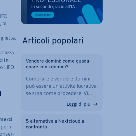
LIFO
, al
gliette.
Articoli popolari
­liz­za­
ti in
Vendere domini: come gua­da­
do LIFO
gna­re con i domini?
Comprare e vendere domini
può essere un'at­ti­vi­tà lucrativa,
a
se si sa come procedere. Vi…
Leggi di più
 merci
5 al­ter­na­ti­ve a Nextcloud a
per i
confronto
on­ser­