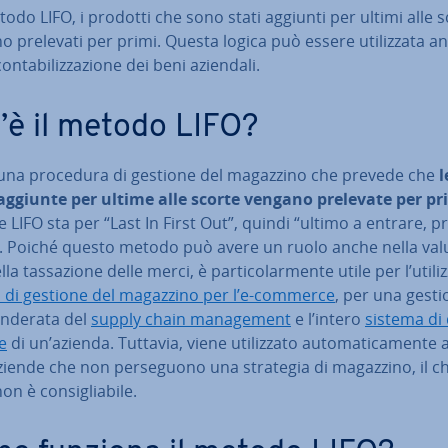
odo LIFO, i prodotti che sono stati aggiunti per ultimi alle 
 prelevati per primi. Questa logica può essere uti­liz­za­ta a
on­ta­bi­liz­za­zio­ne dei beni aziendali.
’è il metodo LIFO?
 una procedura di gestione del magazzino che prevede che
l
aggiunte per ultime alle scorte vengano prelevate per p
 LIFO sta per “Last In First Out”, quindi “ultimo a entrare, p
. Poiché questo metodo può avere un ruolo anche nella va­lu­
la tas­sa­zio­ne delle merci, è par­ti­co­lar­men­te utile per l’utili
i di gestione del magazzino per l’e-commerce
, per una gest
nderata del
supply chain ma­na­ge­ment
e l’intero
sistema di d
ne
di un’azienda. Tuttavia, viene uti­liz­za­to au­to­ma­ti­ca­men­te
ziende che non per­se­guo­no una strategia di magazzino, il ch
on è con­si­glia­bi­le.