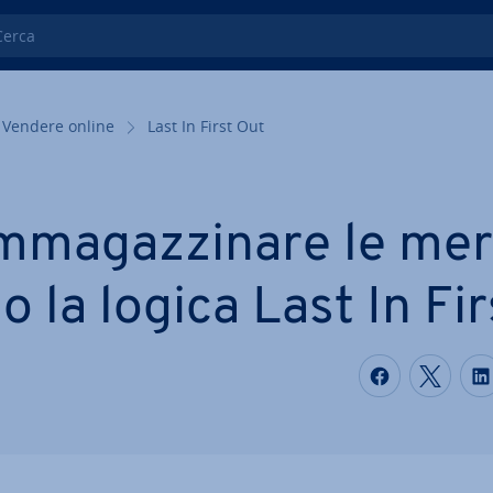
ca
Vendere online
Last In First Out
m­ma­gaz­zi­na­re le mer
 la logica Last In Fi
S
Condividi
Condi