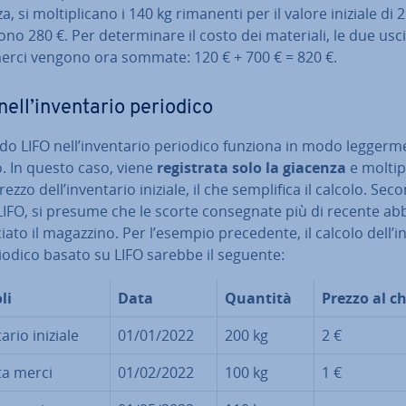
, si mol­ti­pli­ca­no i 140 kg rimanenti per il valore iniziale di 2
no 280 €. Per de­ter­mi­na­re il costo dei materiali, le due usc
merci vengono ora sommate: 120 € + 700 € = 820 €.
ell’in­ven­ta­rio periodico
do LIFO nell’in­ven­ta­rio periodico funziona in modo leg­ger­m
. In questo caso, viene
re­gi­stra­ta solo la giacenza
e mol­ti­pl
rezzo dell’in­ven­ta­rio iniziale, il che sem­pli­fi­ca il calcolo. Sec
LIFO, si presume che le scorte con­se­gna­te più di recente a
ciato il magazzino. Per l’esempio pre­ce­den­te, il calcolo dell’in
iodico basato su LIFO sarebbe il seguente:
li
Data
Quantità
Prezzo al ch
ta­rio iniziale
01/01/2022
200 kg
2 €
ta merci
01/02/2022
100 kg
1 €