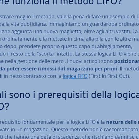
e funziona il metodo LIFO?
lu­stra­re meglio il metodo, vale la pena di fare un esempio di 
dalla vita quo­ti­dia­na. Im­ma­gi­nia­mo un guar­da­ro­ba ordinato
iene aggiunta una nuova maglietta, oltre agli altri vestiti. La
 or­di­na­ta­men­te e la mettete in cima alla pila con le altre ma
no dopo, prendete proprio questo capo di ab­bi­glia­men­to,
do il resto della “scorta” intatto. La stessa logica LIFO viene uti
e nella gestione delle merci. I nuovi articoli sono
po­si­zio­na­
a poter essere rimossi dal magazzino per primi
. Il meto
i in netto contrasto con la
logica FIFO
(First In First Out).
i sono i pre­re­qui­si­ti della logic
O?
e­qui­si­to fon­da­men­ta­le per la logica LIFO è la
natura delle
­va­te in un magazzino. Questo metodo non è rac­co­man­da­to 
ti che hanno una data di scadenza, che rischiano danni se c