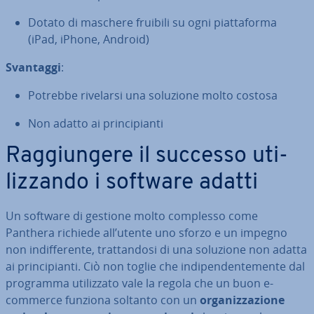
Dotato di maschere fruibili su ogni piat­ta­for­ma
(iPad, iPhone, Android)
Svantaggi
:
Potrebbe rivelarsi una soluzione molto costosa
Non adatto ai prin­ci­pian­ti
Rag­giun­ge­re il successo uti­
liz­zan­do i software adatti
Un software di gestione molto complesso come
Panthera richiede all’utente uno sforzo e un impegno
non in­dif­fe­ren­te, trat­tan­do­si di una soluzione non adatta
ai prin­ci­pian­ti. Ciò non toglie che in­di­pen­den­te­men­te dal
programma uti­liz­za­to vale la regola che un buon e-
commerce funziona soltanto con un
or­ga­niz­za­zio­ne