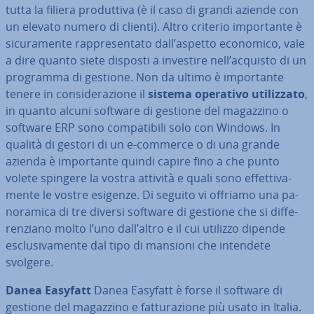
tutta la filiera pro­dut­ti­va (è il caso di grandi aziende con
un elevato numero di clienti). Altro criterio im­por­tan­te è
si­cu­ra­men­te rap­pre­sen­ta­to dall’aspetto economico, vale
a dire quanto siete disposti a investire nell’acquisto di un
programma di gestione. Non da ultimo è im­por­tan­te
tenere in con­si­de­ra­zio­ne il
sistema operativo uti­liz­za­to
,
in quanto alcuni software di gestione del magazzino o
software ERP sono com­pa­ti­bi­li solo con Windows. In
qualità di gestori di un e-commerce o di una grande
azienda è im­por­tan­te quindi capire fino a che punto
volete spingere la vostra attività e quali sono ef­fet­ti­va­
men­te le vostre esigenze. Di seguito vi offriamo una pa­
no­ra­mi­ca di tre diversi software di gestione che si dif­fe­
ren­zia­no molto l’uno dall’altro e il cui utilizzo dipende
esclu­si­va­men­te dal tipo di mansioni che intendete
svolgere.
Danea Easyfatt
Danea Easyfatt è forse il software di
gestione del magazzino e fat­tu­ra­zio­ne più usato in Italia.