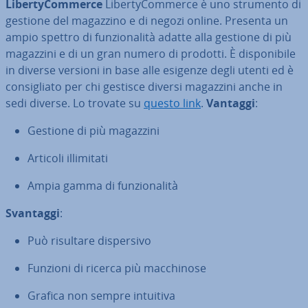
Li­ber­ty­Com­mer­ce
Li­ber­ty­Com­mer­ce è uno strumento di
gestione del magazzino e di negozi online. Presenta un
ampio spettro di fun­zio­na­li­tà adatte alla gestione di più
magazzini e di un gran numero di prodotti. È di­spo­ni­bi­le
in diverse versioni in base alle esigenze degli utenti ed è
con­si­glia­to per chi gestisce diversi magazzini anche in
sedi diverse. Lo trovate su
questo link
.
Vantaggi
:
Gestione di più magazzini
Articoli il­li­mi­ta­ti
Ampia gamma di fun­zio­na­li­tà
Svantaggi
:
Può risultare di­sper­si­vo
Funzioni di ricerca più mac­chi­no­se
Grafica non sempre intuitiva