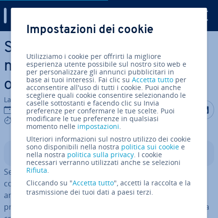
Digital Guide
Impostazioni dei cookie
Vai al contenuto prin­ci­pa­le
Sistema di gestione del
Utilizziamo i cookie per offrirti la migliore
magazzino nel commercio
esperienza utente possibile sul nostro sito web e
per personalizzare gli annunci pubblicitari in
base ai tuoi interessi. Fai clic su
Accetta tutto
per
online
acconsentire all'uso di tutti i cookie. Puoi anche
scegliere quali cookie consentire selezionando le
La redazione di IONOS
caselle sottostanti e facendo clic su Invia
Condividi 
Condiv
C
13 mar 2019
preferenze per confermare le tue scelte. Puoi
modificare le tue preferenze in qualsiasi
6 mins
momento nelle
impostazioni
.
Ulteriori informazioni sul nostro utilizzo dei cookie
sono disponibili nella nostra
politica sui cookie
e
Indice
nella nostra
politica sulla privacy
. I cookie
necessari verranno utilizzati anche se selezioni
Rifiuta
.
Se il vostro online shop raccoglie i primi successi e
comincia a crescere, crescono anche gli acquisti e così
Cliccando su "
Accetta tutto
", accetti la raccolta e la
trasmissione dei tuoi dati a paesi terzi.
anche il fatturato. Un’ampia gamma di prodotti e un
processo di espor­ta­zio­ne degli ordini può portare a una