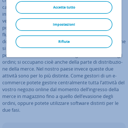
crescita della vostra attività ma anche a una si­tua­zio­ne
caotica del vostro in­ven­ta­rio, della vostra offerta e,
Accetta tutto
infine, a clienti non sod­di­sfat­ti. Perché questo non si
verifichi, alcuni sistemi di gestione del magazzino
impostazioni
portano sin dall’inizio a una migliore or­ga­niz­za­zio­ne dei
flussi di merce. Alcuni paesi come la Germania sono
dotati di precisi sistemi di or­ga­niz­za­zio­ne della merce che
Rifiuta
si dif­fe­ren­zia­no da quello di gestione del magazzino
perché includono anche attività legate all’evasione degli
ordini; si occupano cioè anche della parte di di­stri­bu­zio­
ne della merce. Nel nostro paese invece queste due
attività sono per lo più distinte. Come gestori di un e-
commerce potete gestire cen­tral­men­te tutta l’attività del
vostro negozio online dal momento dell’ingresso della
merce in magazzino fino a quello dell’evasione degli
ordini, oppure potete uti­liz­za­re software distinti per le
due fasi.