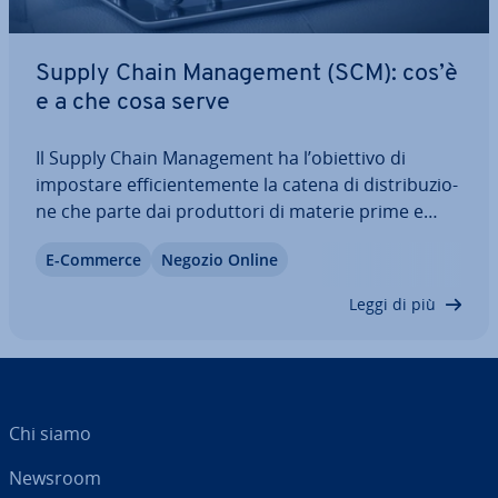
Supply Chain Ma­na­ge­ment (SCM): cos’è
e a che cosa serve
Il Supply Chain Ma­na­ge­ment ha l’obiettivo di
impostare ef­fi­cien­te­men­te la catena di di­stri­bu­zio­
ne che parte dai pro­dut­to­ri di materie prime e
arriva fino al cliente finale. Per sin­cro­niz­za­re
E-Commerce
Negozio Online
domanda e offerta dei beni, i flussi di merci e di in­
for­ma­zio­ni devono essere pia­ni­fi­ca­ti…
Leggi di più
Chi siamo
Newsroom