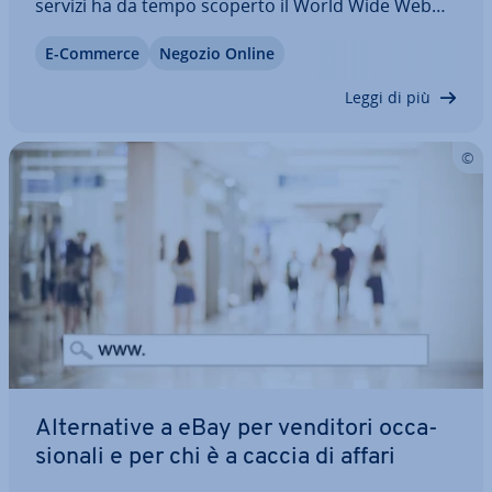
servizi ha da tempo scoperto il World Wide Web
come canale di vendita. Tuttavia i siti e-commerce
E-Commerce
Negozio Online
si trovano a dover fare i conti con la dif­fi­den­za che
gli utenti mostrano nei…
Leggi di più
Al­ter­na­ti­ve a eBay per venditori oc­ca­
sio­na­li e per chi è a caccia di affari