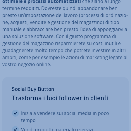
ottimale e processi au­to­ma­tiz­za­ti
che siano a lungo
termine redditizi. Dovreste quindi ab­ban­do­na­re ben
presto un’im­po­sta­zio­ne del lavoro (processi di or­di­na­zio­
ne, acquisti, vendite e gestione del magazzino) di tipo
manuale e ab­brac­cia­re ben presto l’idea di ap­pog­giar­vi a
una soluzione software. Con il giusto programma di
gestione del magazzino ri­spar­mie­re­te su costi inutili e
gua­da­gne­re­te molto tempo che potrete investire in altri
ambiti, come per esempio le azioni di marketing legate al
vostro negozio online.
Social Buy Button
Trasforma i tuoi follower in clienti
Inizia a vendere sui social media in poco
tempo
Vendi prodotti materiali o servizi