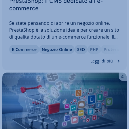
Pre­sta­Shop: il CMS dedicato all’e-
commerce
Se state pensando di aprire un negozio online,
Pre­sta­Shop è la soluzione ideale per creare un sito
di qualità dotato di un e-commerce fun­zio­na­le. Il
CMS ha visto la luce nel 2007 e da allora è in
E-Commerce
Negozio Online
SEO
PHP
Pro­te­zio­ne 
continuo ag­gior­na­men­to. Nella versione 1.6.1
sono di­spo­ni­bi­li molti template e…
Leggi di più