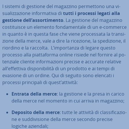
I sistemi di gestione del magazzino per­met­to­no una vi­
sua­liz­za­zio­ne in­for­ma­ti­va di
tutti i processi legati alla
gestione dell’as­sor­ti­men­to
. La gestione del magazzino
co­sti­tui­sce un elemento fon­da­men­ta­le di un e-commerce
in quanto è in questa fase che viene pro­ces­sa­ta la tran­si­
zio­ne della merce, vale a dire la ricezione, la spe­di­zio­ne, il
riordino e la raccolta. L’im­por­tan­za di legare questo
processo alla piat­ta­for­ma online risiede nel fornire al po­
ten­zia­le cliente in­for­ma­zio­ni precise e accurate relative
all’effettiva di­spo­ni­bi­li­tà di un prodotto e ai tempi di
evasione di un ordine. Qui di seguito sono elencati i
processi prin­ci­pa­li di quest’attività:
Entrata della merce
: la gestione e la presa in carico
della merce nel momento in cui arriva in magazzino;
Deposito della merce
: tutte le attività di clas­si­fi­ca­zio­
ne e sud­di­vi­sio­ne della merce secondo precise
logiche aziendali;