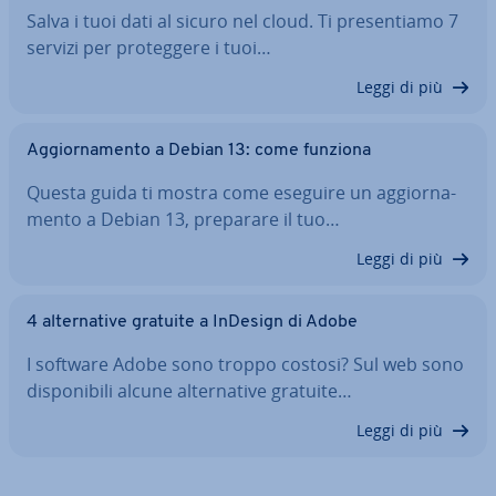
Salva i tuoi dati al sicuro nel cloud. Ti pre­sen­tia­mo 7
servizi per pro­teg­ge­re i tuoi…
Leggi di più
Ag­gior­na­men­to a Debian 13: come funziona
Questa guida ti mostra come eseguire un ag­gior­na­
men­to a Debian 13, preparare il tuo…
Leggi di più
4 al­ter­na­ti­ve gratuite a InDesign di Adobe
I software Adobe sono troppo costosi? Sul web sono
di­spo­ni­bi­li alcune al­ter­na­ti­ve gratuite…
Leggi di più