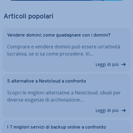
Articoli popolari
Vendere domini: come gua­da­gna­re con i domini?
Comprare e vendere domini può essere un'at­ti­vi­tà
lucrativa, se si sa come procedere. Vi…
Leggi di più
5 al­ter­na­ti­ve a Nextcloud a confronto
Scopri le migliori al­ter­na­ti­ve a Nextcloud, ideali per
diverse esigenze di ar­chi­via­zio­ne…
Leggi di più
I 7 migliori servizi di backup online a confronto