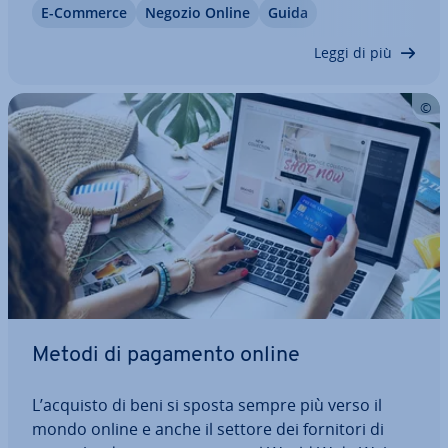
E-Commerce
Negozio Online
Guida
resistere in un mercato altamente com­pe­ti­ti­vo
come quello dell’e-commerce e sfruttare appieno
Leggi di più
il…
Metodi di pagamento online
L’acquisto di beni si sposta sempre più verso il
mondo online e anche il settore dei fornitori di