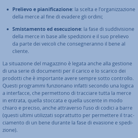
Prelievo e pia­ni­fi­ca­zio­ne
: la scelta e l’or­ga­niz­za­zio­ne
della merce al fine di evadere gli ordini;
Smi­sta­men­to ed ese­cu­zio­ne
: la fase di sud­di­vi­sio­ne
della merce in base alle spe­di­zio­ni e il suo prelievo
da parte dei veicoli che con­se­gne­ran­no il bene al
cliente.
La si­tua­zio­ne del magazzino è legata anche alla gestione
di una serie di documenti per il carico e lo scarico dei
prodotti che è im­por­tan­te avere sempre sotto controllo.
Questi programmi fun­zio­na­no infatti secondo una logica
a in­ter­fac­ce, che per­met­to­no di tracciare tutta la merce
in entrata, quella stoccata e quella uscente in modo
chiaro e preciso, anche at­tra­ver­so l’uso di codici a barre
(questi ultimi uti­liz­za­ti so­prat­tut­to per per­met­te­re il trac­
cia­men­to di un bene durante la fase di evasione e spe­di­
zio­ne).