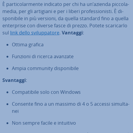
È par­ti­co­lar­men­te indicato per chi ha un’azienda piccola-
media, per gli artigiani e per i liberi pro­fes­sio­ni­sti. È di­
spo­ni­bi­le in più versioni, da quella standard fino a quella
en­ter­pri­se con diverse fasce di prezzo. Potete sca­ri­car­lo
sul
link dello svi­lup­pa­to­re
.
Vantaggi
:
Ottima grafica
Funzioni di ricerca avanzate
Ampia community di­spo­ni­bi­le
Svantaggi
:
Com­pa­ti­bi­le solo con Windows
Consente fino a un massimo di 4 o 5 accessi si­mul­ta­
nei
Non sempre facile e intuitivo