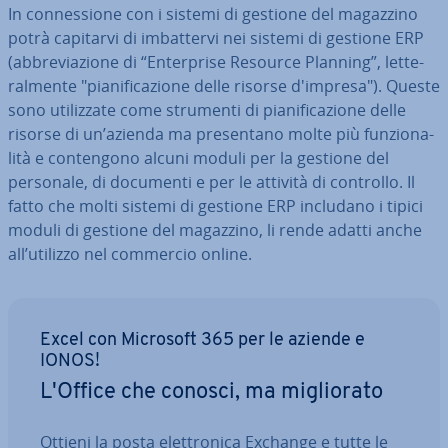
In con­nes­sio­ne con i sistemi di gestione del magazzino
potrà capitarvi di im­bat­ter­vi nei sistemi di gestione ERP
(ab­bre­via­zio­ne di “En­ter­pri­se Resource Planning”, let­te­
ral­men­te "pia­ni­fi­ca­zio­ne delle risorse d'impresa"). Queste
sono uti­liz­za­te come strumenti di pia­ni­fi­ca­zio­ne delle
risorse di un’azienda ma pre­sen­ta­no molte più fun­zio­na­
li­tà e con­ten­go­no alcuni moduli per la gestione del
personale, di documenti e per le attività di controllo. Il
fatto che molti sistemi di gestione ERP includano i tipici
moduli di gestione del magazzino, li rende adatti anche
all’utilizzo nel commercio online.
Excel con Microsoft 365 per le aziende e
IONOS!
L'Office che conosci, ma mi­glio­ra­to
Ottieni la posta elet­tro­ni­ca Exchange e tutte le